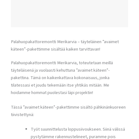
Palahuopakattoremontti Merikarvia – täyteläinen ”avaimet
käteen”-pakettimme sisältää kaiken tarvittavan!
Palahuopakattoremontti Merikarvia, toteutetaan meillä
täyteläisenä ja vuolaasti kehuttuna ”avaimet käteen”-
pakettina. Tämä on kaikenkattava kokonaisuus, jonka
tilatessasi et joudu tekemään itse yhtikäs mitään. Me
hoidamme hommat puolestasi läpi projektin!
Tässä ”avaimet käteen”-pakettimme sisältö pähkinänkuoreen
tiivistettynä:
Työt suunnittelusta loppusiivoukseen. Siinä välissä
pystytämme rakennustelineet, puramme pois