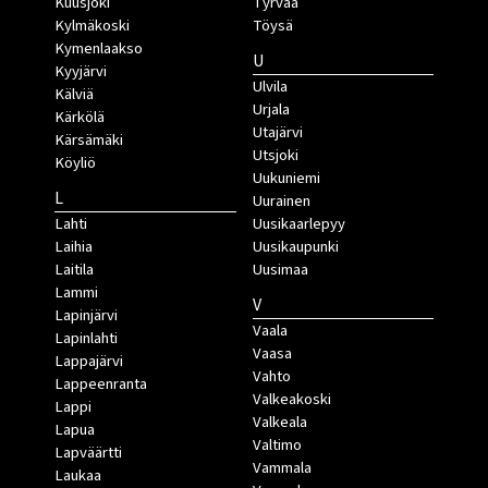
Kuusjoki
Tyrvää
Kylmäkoski
Töysä
Kymenlaakso
U
Kyyjärvi
Ulvila
Kälviä
Urjala
Kärkölä
Utajärvi
Kärsämäki
Utsjoki
Köyliö
Uukuniemi
L
Uurainen
Lahti
Uusikaarlepyy
Laihia
Uusikaupunki
Laitila
Uusimaa
Lammi
V
Lapinjärvi
Vaala
Lapinlahti
Vaasa
Lappajärvi
Vahto
Lappeenranta
Valkeakoski
Lappi
Valkeala
Lapua
Valtimo
Lapväärtti
Vammala
Laukaa