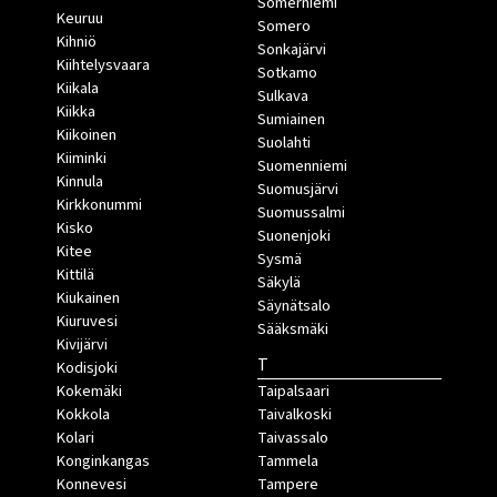
Somerniemi
Keuruu
Somero
Kihniö
Sonkajärvi
Kiihtelysvaara
Sotkamo
Kiikala
Sulkava
Kiikka
Sumiainen
Kiikoinen
Suolahti
Kiiminki
Suomenniemi
Kinnula
Suomusjärvi
Kirkkonummi
Suomussalmi
Kisko
Suonenjoki
Kitee
Sysmä
Kittilä
Säkylä
Kiukainen
Säynätsalo
Kiuruvesi
Sääksmäki
Kivijärvi
T
Kodisjoki
Kokemäki
Taipalsaari
Kokkola
Taivalkoski
Kolari
Taivassalo
Konginkangas
Tammela
Konnevesi
Tampere