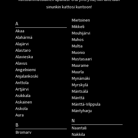
sinunkin kattosi kuntoon!
Mietoinen
A
Mikkeli
Akaa
Mouhijärvi
Alahärmä
Muhos
Alajärvi
Multia
Alastaro
Muonio
Alavieska
Mustasaari
Alavus
Muurame
Angelniemi
Muurla
Anjalankoski
Mynämäki
Anttola
Myrskylä
Artjärvi
Mäntsälä
Asikkala
Mänttä
Askainen
Mänttä-Vilppula
Askola
Mäntyharju
Aura
N
B
Naantali
Bromarv
Nakkila