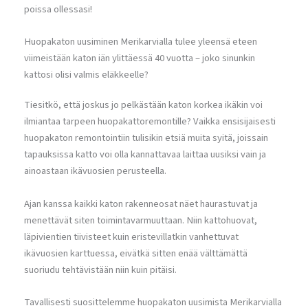
poissa ollessasi!
Huopakaton uusiminen Merikarvialla tulee yleensä eteen
viimeistään katon iän ylittäessä 40 vuotta – joko sinunkin
kattosi olisi valmis eläkkeelle?
Tiesitkö, että joskus jo pelkästään katon korkea ikäkin voi
ilmiantaa tarpeen huopakattoremontille? Vaikka ensisijaisesti
huopakaton remontointiin tulisikin etsiä muita syitä, joissain
tapauksissa katto voi olla kannattavaa laittaa uusiksi vain ja
ainoastaan ikävuosien perusteella.
Ajan kanssa kaikki katon rakenneosat näet haurastuvat ja
menettävät siten toimintavarmuuttaan. Niin kattohuovat,
läpivientien tiivisteet kuin eristevillatkin vanhettuvat
ikävuosien karttuessa, eivätkä sitten enää välttämättä
suoriudu tehtävistään niin kuin pitäisi.
Tavallisesti suosittelemme huopakaton uusimista Merikarvialla