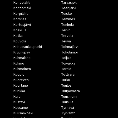
Kontiolahti
Tarvasjoki
Kontiomäki
Teerijärvi
Korpilahti
Teisko
Korsnäs
Temmes
Kortesjärvi
Tenhola
Koski Tl
Tervo
Kotka
Tervola
Kouvola
Teuva
Kristiinankaupunki
Tohmajärvi
Kruunupyy
Toholampi
Kuhmalahti
Toijala
Kuhmo
Toivakka
Kuhmoinen
Tornio
Kuopio
Tottijärvi
Kuorevesi
Turku
Kuortane
Tuulos
Kurikka
Tuupovaara
Kuru
Tuusniemi
Kustavi
Tuusula
Kuusamo
Tyrnävä
Kuusankoski
Tyrväntö