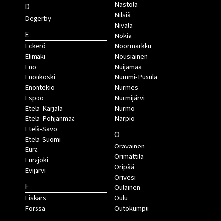
Nastola
D
Nilsiä
Degerby
Nivala
E
Nokia
Eckerö
Noormarkku
Elimäki
Nousiainen
Eno
Nuijamaa
Enonkoski
Nummi-Pusula
Enontekiö
Nurmes
Espoo
Nurmijärvi
Etelä-Karjala
Nurmo
Etelä-Pohjanmaa
Närpiö
Etelä-Savo
O
Etelä-Suomi
Oravainen
Eura
Orimattila
Eurajoki
Oripää
Evijärvi
Orivesi
F
Oulainen
Fiskars
Oulu
Forssa
Outokumpu