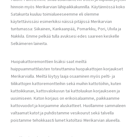
hinnoin myös Merikarvian lähipaikkakunnilla. Käytännössä koko
Satakunta kuuluu toimialueeseemme eli olemme
käytettävissäsi esimerkiksi näissä pitäjissä Merikarvian
tuntumassa: Siikainen, Kankaanpää, Pomarkku, Pori, Ulvila ja
Nakkila. Emme pelkää tulla avuksesi edes saareen keskelle
Selkämeren laineita.
Huopakattoremonttien lisäksi saat meiltä
huippuammattilaisten toteuttamina huopakattojen korjaukset
Merikarvialla. Meiltä löytyy laaja osaaminen myös pelti- ja
tiilikattojen kattoremontteihin sekä muihin kattotöihin, kuten
kattoikkunan, kattovalokuvun tai kattoluukun korjaukseen ja
uusimiseen. Katon korjaus on erikoisalaamme, paikkaamme
kattovuodot ja korjaamme aluskatteet. Huollamme sammaleen
valtaamat katot ja puhdistamme vesikourut sekä talvella
poistamme tehokkaasti lumet katoltasi Merikarvian alueella.