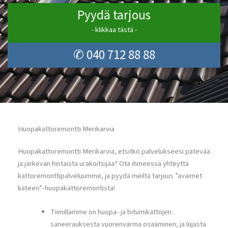
Pyydä tarjous
- klikkaa tästä -
✆ 040 712 88 88
Huopakattoremontti Merikarvia
Huopakattoremontti Merikarvia, etsitkö palvelukseesi pätevää
ja järkevän hintaista urakoitsijaa? Ota ihmeessä yhteyttä
kattoremonttipalveluumme, ja pyydä meiltä tarjous ”avaimet
käteen”-huopakattoremontista!
Tiimillämme on huopa- ja bitumikattojen
saneerauksesta vuorenvarma osaaminen, ja lujasta