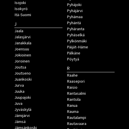
Isojoki
Pyhäjoki
Isokyrö
Pyhäjärvi
Itä-Suomi
Pyhämaa
Pyhäntä
J
Pyhäranta
Jaala
Pyhäselkä
Jalasjärvi
Pylkönmäki
Janakkala
Päijät-Häme
Joensuu
Pälkäne
Jokioinen
Pöytyä
Joroinen
Joutsa
R
Joutseno
Raahe
Juankoski
Raasepori
Jurva
Raisio
Juuka
Rantasalmi
Juupajoki
Rantsila
Juva
Ranua
Jyväskylä
Rauma
Jämijärvi
Rautalampi
Jämsä
Rautavaara
Jämsänkoski