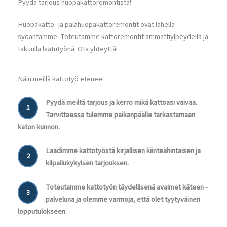
Pyydä tarjous huopakattoremontista!
Huopakatto- ja palahuopakattoremontit ovat lähellä
sydäntämme. Toteutamme kattoremontit ammattiylpeydellä ja
takuulla laatutyönä. Ota yhteyttä!
Näin meillä kattotyö etenee!
Pyydä meiltä tarjous ja kerro mikä kattoasi vaivaa.
1
Tarvittaessa tulemme paikanpäälle tarkastamaan
katon kunnon.
Laadimme kattotyöstä kirjallisen kiinteähintaisen ja
2
kilpailukykyisen tarjouksen.
Toteutamme kattotyön täydellisenä avaimet käteen -
3
palveluna ja olemme varmoja, että olet tyytyväinen
lopputulokseen.