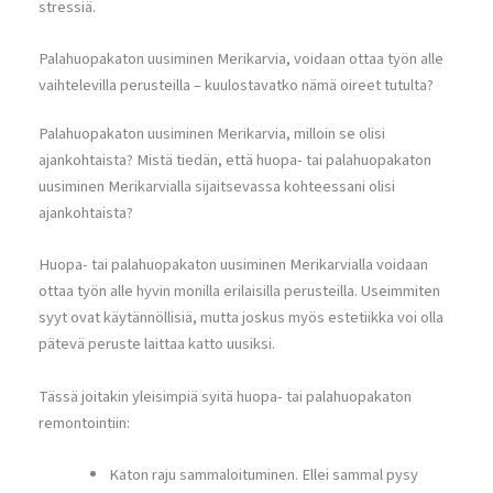
stressiä.
Palahuopakaton uusiminen Merikarvia, voidaan ottaa työn alle
vaihtelevilla perusteilla – kuulostavatko nämä oireet tutulta?
Palahuopakaton uusiminen Merikarvia, milloin se olisi
ajankohtaista? Mistä tiedän, että huopa- tai palahuopakaton
uusiminen Merikarvialla sijaitsevassa kohteessani olisi
ajankohtaista?
Huopa- tai palahuopakaton uusiminen Merikarvialla voidaan
ottaa työn alle hyvin monilla erilaisilla perusteilla. Useimmiten
syyt ovat käytännöllisiä, mutta joskus myös estetiikka voi olla
pätevä peruste laittaa katto uusiksi.
Tässä joitakin yleisimpiä syitä huopa- tai palahuopakaton
remontointiin:
Katon raju sammaloituminen. Ellei sammal pysy