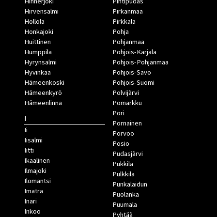
Hinnerjoki
Pihtipudas
Hirvensalmi
Pirkanmaa
Hollola
Pirkkala
Honkajoki
Pohja
Huittinen
Pohjanmaa
Humppila
Pohjois-Karjala
Hyrynsalmi
Pohjois-Pohjanmaa
Hyvinkää
Pohjois-Savo
Hämeenkoski
Pohjois-Suomi
Hämeenkyrö
Polvijärvi
Hämeenlinna
Pomarkku
Pori
I
Pornainen
Ii
Porvoo
Iisalmi
Posio
Iitti
Pudasjärvi
Ikaalinen
Pukkila
Ilmajoki
Pulkkila
Ilomantsi
Punkalaidun
Imatra
Puolanka
Inari
Puumala
Inkoo
Pyhtää