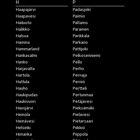
H
P
Haapajärvi
Padasjoki
Haapavesi
Paimio
Hailuoto
Paltamo
Halikko
Parainen
Halsua
Parikkala
Hamina
Parkano
Hammarland
Pattijoki
Hankasalmi
Pelkosenniemi
Hanko
Pello
Harjavalta
Perho
Hartola
Pernaja
Hattula
Perniö
Hauho
Pertteli
Haukipudas
Pertunmaa
Haukivuori
Petäjävesi
Hausjärvi
Pieksämäki
Heinola
Pielavesi
Heinävesi
Pietarsaari
Helsinki
Piikkiö
Himanka
Piippola