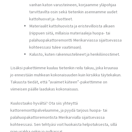
vanhan katon varusteineen, korjaamme yläpohjaa
tarvittavilta osin sekä tietenkin asennamme uudet
kattohuovat ja -tuotteet.
Materiaalit kattohuovista ja eristevilloista alkaen
(riippuen siitä, millaisia materiaaleja huopa- tai
palahuopakattoremontti Merikarviassa sijaitsevassa
kohteessasi tulee vaatimaan).
Kalusto, kuten rakennustelineet ja henkilönostimet.
Lisäksi pakettiimme kuuluu tietenkin reilu takuu, joka kruunaa
jo ennestään muhkean kokonaisuuden kuin kirsikka täytekakun.
Takuusta tiedät, että ”avaimet käteen”-pakettimme on
viimeisen päälle laadukas kokonaisuus.
Kuulostaako hyvältä? Ota siis yhteyttä
kattoremonttipalveluumme, ja pyydä tarjous huopa- tai
palahuopakattoremontista Merikarvialla sijaitsevassa
kohteessasi. Sen tehtyäsi voit huokaista helpotuksesta, sillä
pian urakka onkin jo pulkassa!