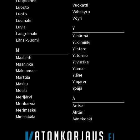
Luopioinen
Vuokatti
Luosto
Vähäkyrö
Luoto
Vöyri
Luumäki
Luvia
Y
Längelmäki
Ylihärmä
Länsi-Suomi
Ylikiiminki
Ylistaro
M
Ylitornio
Maalahti
Ylivieska
Maaninka
Ylämaa
Maksamaa
Yläne
Marttila
Ylöjärvi
Masku
Ypäjä
Mellilä
Merijärvi
Ä
Merikarvia
Äetsä
Merimasku
Ähtäri
Miehikkälä
Äänekoski