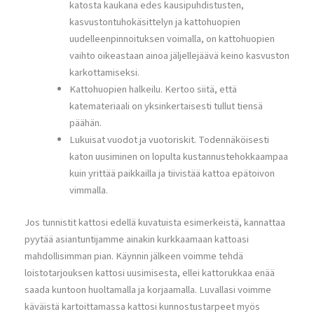
katosta kaukana edes kausipuhdistusten,
kasvustontuhokäsittelyn ja kattohuopien
uudelleenpinnoituksen voimalla, on kattohuopien
vaihto oikeastaan ainoa jäljellejäävä keino kasvuston
karkottamiseksi.
Kattohuopien halkeilu. Kertoo siitä, että
katemateriaali on yksinkertaisesti tullut tiensä
päähän.
Lukuisat vuodot ja vuotoriskit. Todennäköisesti
katon uusiminen on lopulta kustannustehokkaampaa
kuin yrittää paikkailla ja tiivistää kattoa epätoivon
vimmalla.
Jos tunnistit kattosi edellä kuvatuista esimerkeistä, kannattaa
pyytää asiantuntijamme ainakin kurkkaamaan kattoasi
mahdollisimman pian. Käynnin jälkeen voimme tehdä
loistotarjouksen kattosi uusimisesta, ellei kattorukkaa enää
saada kuntoon huoltamalla ja korjaamalla. Luvallasi voimme
käväistä kartoittamassa kattosi kunnostustarpeet myös