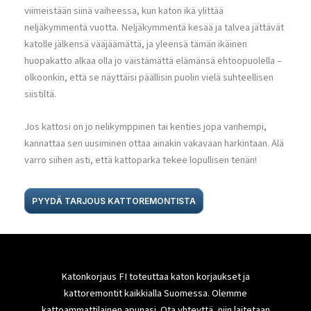
viimeistään siinä vaiheessa, kun katon ikä ylittää
neljäkymmentä vuotta. Neljäkymmentä kesää ja talvea jättävät
katolle jälkensä vääjäämättä, ja yleensä tämän ikäinen
huopakatto alkaa olla jo väistämättä elämänsä ehtoopuolella –
olkoonkin, että se näyttäisi päällisin puolin vielä suhteellisen
siistiltä.
Jos kattosi on jo nelikymppinen tai kenties jopa vanhempi,
kannattaa sen uusiminen ottaa ainakin vakavaan harkintaan. Älä
varro siihen asti, että kattoparka tekee lopullisen tenän!
PYYDÄ TARJOUS KATTOREMONTISTA
Katonkorjaus FI toteuttaa katon korjaukset ja
kattoremontit kaikkialla Suomessa. Olemme
kattoammattilainen apunasi. Ota yhteyttä, niin laitetaan