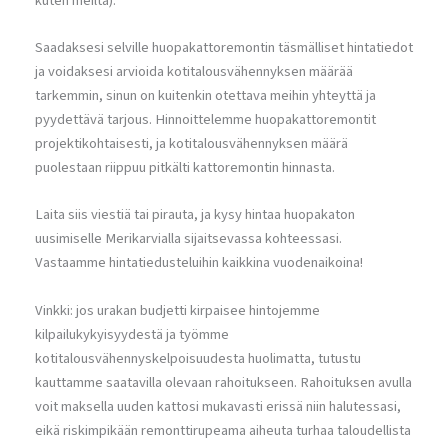
kuten meiltä).
Saadaksesi selville huopakattoremontin täsmälliset hintatiedot
ja voidaksesi arvioida kotitalousvähennyksen määrää
tarkemmin, sinun on kuitenkin otettava meihin yhteyttä ja
pyydettävä tarjous. Hinnoittelemme huopakattoremontit
projektikohtaisesti, ja kotitalousvähennyksen määrä
puolestaan riippuu pitkälti kattoremontin hinnasta.
Laita siis viestiä tai pirauta, ja kysy hintaa huopakaton
uusimiselle Merikarvialla sijaitsevassa kohteessasi.
Vastaamme hintatiedusteluihin kaikkina vuodenaikoina!
Vinkki: jos urakan budjetti kirpaisee hintojemme
kilpailukykyisyydestä ja työmme
kotitalousvähennyskelpoisuudesta huolimatta, tutustu
kauttamme saatavilla olevaan rahoitukseen. Rahoituksen avulla
voit maksella uuden kattosi mukavasti erissä niin halutessasi,
eikä riskimpikään remonttirupeama aiheuta turhaa taloudellista