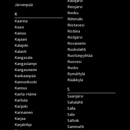
Rautjärvi
Järvenpää
Reisjärvi
Renko
K
Riihimäki
Kaarina
Riistavesi
Kaavi
Ristiina
Kainuu
Ristijärvi
Kajaani
Rovaniemi
Kalajoki
Ruokolahti
Kalanti
Ruotsinpyhtää
Kangasala
Ruovesi
Kangaslampi
Rusko
Kangasniemi
Rymättylä
Kankaanpää
Rääkkylä
Kannonkoski
Kannus
S
Kanta-Häme
Saarijärvi
Karhula
Sahalahti
Karijoki
Salla
Karinainen
Salo
Karjaa
Saltvik
Karjalohja
Sammatti