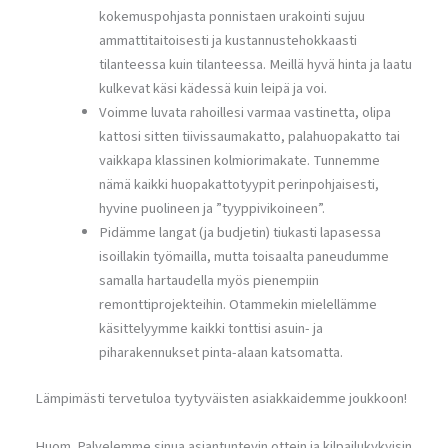
kokemuspohjasta ponnistaen urakointi sujuu
ammattitaitoisesti ja kustannustehokkaasti
tilanteessa kuin tilanteessa. Meillä hyvä hinta ja laatu
kulkevat käsi kädessä kuin leipä ja voi.
Voimme luvata rahoillesi varmaa vastinetta, olipa
kattosi sitten tiivissaumakatto, palahuopakatto tai
vaikkapa klassinen kolmiorimakate. Tunnemme
nämä kaikki huopakattotyypit perinpohjaisesti,
hyvine puolineen ja ”tyyppivikoineen”.
Pidämme langat (ja budjetin) tiukasti lapasessa
isoillakin työmailla, mutta toisaalta paneudumme
samalla hartaudella myös pienempiin
remonttiprojekteihin. Otammekin mielellämme
käsittelyymme kaikki tonttisi asuin- ja
piharakennukset pinta-alaan katsomatta.
Lämpimästi tervetuloa tyytyväisten asiakkaidemme joukkoon!
Huom. Palvelemme sinua asiantuntevin ottein ja kilpailukykyisin