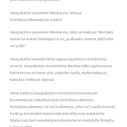
Huopakaton uusiminen Merikarvia, hinta ja
kotitalousvähennyksen määrä?
Huopakaton uusiminen Merikarvia, mitä se maksaa? Montako
numeroa urakan hintalapussa on, ja alkaako summa ykkösellä
vai ysillä?
Huopakattoremontin hinta riippuu käytännössä kolmesta
asiasta. Huopakaton uusimishinta Merikarvialla sijaitsevassa
kohteessasi on kiinni siitä, paljonko työtä, materiaaleja ja
kalustoa urakkaan uppoaa.
Viime kädessä huopakaton remontoinnista koituviin
kustannuksiin vaikuttaa myös kotitalousvähennys.
Kotitalousvähennys on verovähennys, jota voit saada monista
kodin ja kesämökin kunnostukseen liittyvistä askareista
(tilatessasi työt ennakkoperintärekisteriin merkityltä firmalta,