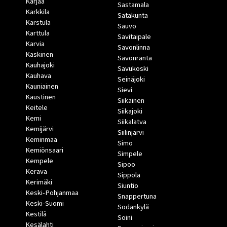
Karjaa
Sastamala
Karkkila
Satakunta
Karstula
Sauvo
Karttula
Savitaipale
Karvia
Savonlinna
Kaskinen
Savonranta
Kauhajoki
Savukoski
Kauhava
Seinäjoki
Kauniainen
Sievi
Kaustinen
Siikainen
Keitele
Siikajoki
Kemi
Siikalatva
Kemijärvi
Siilinjärvi
Keminmaa
Simo
Kemiönsaari
Simpele
Kempele
Sipoo
Kerava
Sippola
Kerimäki
Siuntio
Keski-Pohjanmaa
Snappertuna
Keski-Suomi
Sodankylä
Kestilä
Soini
Kesälahti