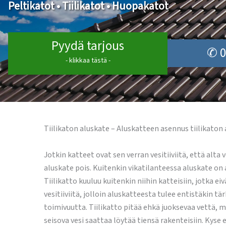
Peltikatot • Tiilikatot • Huopakatot
Pyydä tarjous
✆ 0
- klikkaa tästä -
Tiilikaton aluskate – Aluskatteen asennus tiilikaton 
Jotkin katteet ovat sen verran vesitiiviitä, että alta v
aluskate pois. Kuitenkin vikatilanteessa aluskate on
Tiilikatto kuuluu kuitenkin niihin katteisiin, jotka ei
vesitiiviitä, jolloin aluskatteesta tulee entistäkin 
toimivuutta. Tiilikatto pitää ehkä juoksevaa vettä, 
seisova vesi saattaa löytää tiensä rakenteisiin. Kyse e