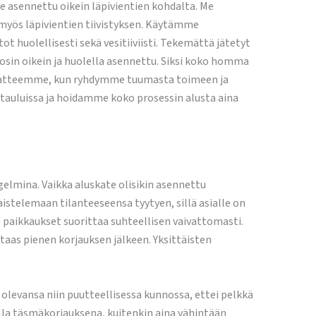
le asennettu oikein läpivientien kohdalta. Me
yös läpivientien tiivistyksen. Käytämme
 huolellisesti sekä vesitiiviisti. Tekemättä jätetyt
 osin oikein ja huolella asennettu. Siksi koko homma
eriaatteemme, kun ryhdymme tuumasta toimeen ja
auluissa ja hoidamme koko prosessin alusta aina
lmina. Vaikka aluskate olisikin asennettu
istelemaan tilanteeseensa tyytyen, sillä asialle on
 paikkaukset suorittaa suhteellisen vaivattomasti.
 taas pienen korjauksen jälkeen. Yksittäisten
 olevansa niin puutteellisessa kunnossa, ettei pelkkä
eella täsmäkorjauksena, kuitenkin aina vähintään