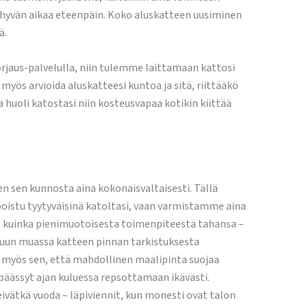
 hyvän aikaa eteenpäin. Koko aluskatteen uusiminen
ä.
orjaus-palvelulla, niin tulemme laittamaan kattosi
ös arvioida aluskatteesi kuntoa ja sitä, riittääkö
 huoli katostasi niin kosteusvapaa kotikin kiittää
 sen kunnosta aina kokonaisvaltaisesti. Tällä
poistu tyytyväisinä katoltasi, vaan varmistamme aina
yse kuinka pienimuotoisesta toimenpiteestä tahansa –
uun muassa katteen pinnan tarkistuksesta
i myös sen, että mahdollinen maalipinta suojaa
 päässyt ajan kuluessa repsottamaan ikävästi.
ivätkä vuoda – läpiviennit, kun monesti ovat talon