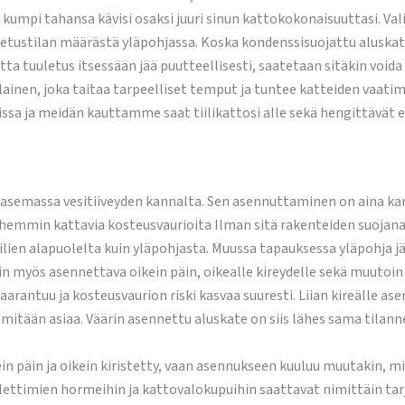
umpi tahansa kävisi osaksi juuri sinun kattokokonaisuuttasi. Vali
tustilan määrästä yläpohjassa. Koska kondenssisuojattu aluskate
tta tuuletus itsessään jää puutteellisesti, saatetaan sitäkin voida
en, joka taitaa tarpeelliset temput ja tuntee katteiden vaatimu
nissa ja meidän kauttamme saat tiilikattosi alle sekä hengittävät 
 asemassa vesitiiveyden kannalta. Sen asennuttaminen on aina kann
emmin kattavia kosteusvaurioita Ilman sitä rakenteiden suojana ol
tiilien alapuolelta kuin yläpohjasta. Muussa tapauksessa yläpohja jä
in myös asennettava oikein päin, oikealle kireydelle sekä muutoin 
rantuu ja kosteusvaurion riski kasvaa suuresti. Liian kireälle ase
e mitään asiaa. Väärin asennettu aluskate on siis lähes sama tilann
kein päin ja oikein kiristetty, vaan asennukseen kuuluu muutakin, 
uulettimien hormeihin ja kattovalokupuihin saattavat nimittäin tarj