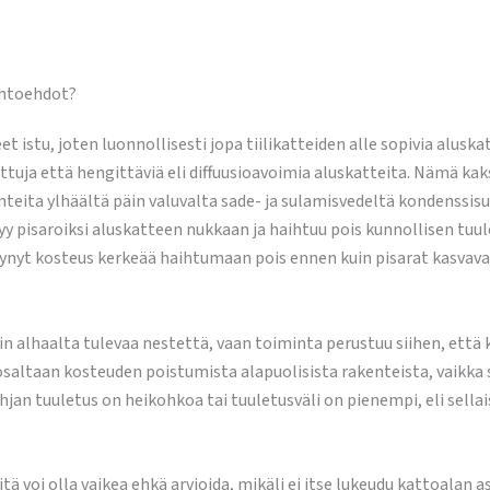
aihtoehdot?
t istu, joten luonnollisesti jopa tiilikatteiden alle sopivia aluska
ja että hengittäviä eli diffuusioavoimia aluskatteita. Nämä kaks
eita ylhäältä päin valuvalta sade- ja sulamisvedeltä kondenssisuoj
yy pisaroiksi aluskatteen nukkaan ja haihtuu pois kunnollisen tuul
ynyt kosteus kerkeää haihtumaan pois ennen kuin pisarat kasvavat n
sin alhaalta tulevaa nestettä, vaan toiminta perustuu siihen, että
 osaltaan kosteuden poistumista alapuolisista rakenteista, vaikka s
an tuuletus on heikohkoa tai tuuletusväli on pienempi, eli sellais
 voi olla vaikea ehkä arvioida, mikäli ei itse lukeudu kattoalan as