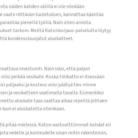
nta näiden kahden välillä ei ole niinkään
 vaatii riittävän tuuletuksen, kannattaa kääntää
 parantaa pienellä työllä. Näin ollen arviota
kset tarkoin. Meiltä Katonkorjaus-palvelulta löytyy
että kondenssisuojatut aluskatteet.
attava investointi. Näin siksi, että paljon
isi pelkkä vesikate. Koska tiilikatto ei itsessään
isi paljaaksi ja kosteus voisi päätyä ties minne
sen ja vesikatteen vaatimalla tavalla. Esimerkiksi
nnettu aluskate taas saattaa alkaa repeillä johtaen
e kuin ei aluskatetta ollenkaan.
mitä pitää mielessä. Katon vuotoalttiimmat kohdat eli
ota vedelle ja kosteudelle oivan reitin rakenteisiin,