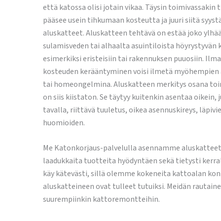
että katossa olisi jotain vikaa. Täysin toimivassakin t
pääsee usein tihkumaan kosteutta ja juuri siitä syyst
aluskatteet. Aluskatteen tehtävä on estää joko ylhää
sulamisveden tai alhaalta asuintiloista höyrystyvän
esimerkiksi eristeisiin tai rakennuksen puuosiin. Ilm
kosteuden kerääntyminen voisi ilmetä myöhempien a
tai homeongelmina. Aluskatteen merkitys osana to
on siis kiistaton. Se täytyy kuitenkin asentaa oikein, 
tavalla, riittävä tuuletus, oikea asennuskireys, läpiv
huomioiden.
Me Katonkorjaus-palvelulla asennamme aluskatteet t
laadukkaita tuotteita hyödyntäen sekä tietysti kerr
käy kätevästi, sillä olemme kokeneita kattoalan konka
aluskatteineen ovat tulleet tutuiksi. Meidän rautain
suurempiinkin kattoremontteihin.