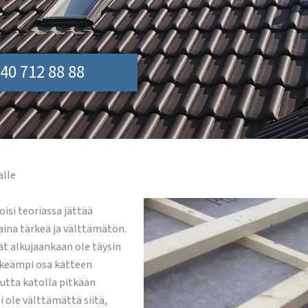
40 712 88 88
alle
oisi teoriassa jättää
 aina tärkeä ja välttämätön.
vät alkujaankaan ole täysin
tärkeämpi osa katteen
mutta katolla pitkään
i ole välttämättä siitä,