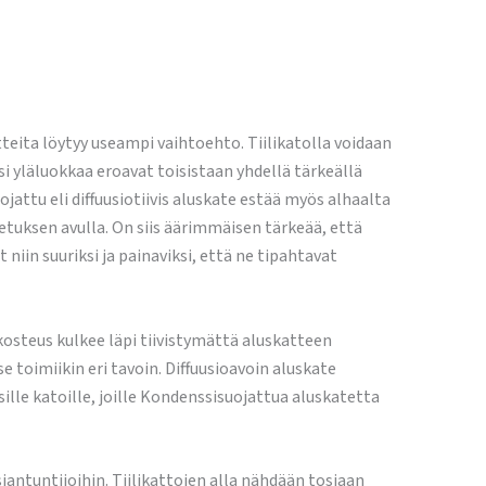
tteita löytyy useampi vaihtoehto. Tiilikatolla voidaan
i yläluokkaa eroavat toisistaan yhdellä tärkeällä
attu eli diffuusiotiivis aluskate estää myös alhaalta
etuksen avulla. On siis äärimmäisen tärkeää, että
iin suuriksi ja painaviksi, että ne tipahtavat
 kosteus kulkee läpi tiivistymättä aluskatteen
e toimiikin eri tavoin. Diffuusioavoin aluskate
ille katoille, joille Kondenssisuojattua aluskatetta
iantuntijoihin. Tiilikattojen alla nähdään tosiaan