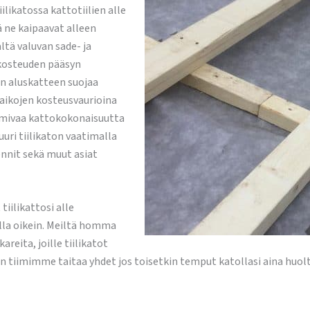
iilikatossa kattotiilien alle
ä ne kaipaavat alleen
ltä valuvan sade- ja
 kosteuden pääsyn
an aluskatteen suojaa
ikojen kosteusvaurioina
imivaa kattokokonaisuutta
juuri tiilikaton vaatimalla
iennit sekä muut asiat
iilikattosi alle
alla oikein. Meiltä homma
reita, joille tiilikatot
en tiimimme taitaa yhdet jos toisetkin temput katollasi aina huol