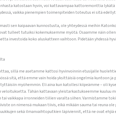
vanhasta katostaan hyvin, voi kattavampaa kattoremonttia lykätä
essä, vaikka pienempien toimenpiteiden toteutus ei sitä edellyt
varmasti sen kaipaavan kunnostusta, ole yhteydessä meihin Katonk
ovat tulleet tutuiksi kokemuksemme myötä. Osaamme näin ollen my
hetta investoida koko aluskatteen vaihtoon. Pidetään yhdessä hyvä
lta
aa, sillä me asetamme kattosi hyvinvoinnin etusijalle huolehtien
ssä sitä, että emme vain hoida yksittäisiä ongelmia kuntoon ja 
äästyttäisiin myöhemmin. Eli aina kun katollesi kiipeämme – oli k
 veloituksetta. Tähän kattavaan yleistarkastukseemme kuuluu m
tai vaikkapa irronneiden tiilien varalta siihen. Varmistamme tok
tiiviste on nimensä mukaan tiivis, eikä mikään sauma tai reuna ole
ukkujen sekä ilmanvaihtoputkien läpiviennit, että ne ovat ehjiä e