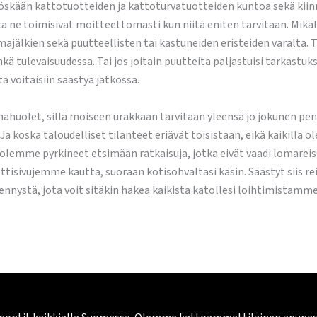
ään kattotuotteiden ja kattoturvatuotteiden kuntoa sekä kiinnity
 ne toimisivat moitteettomasti kun niitä eniten tarvitaan. Mikäli
jälkien sekä puutteellisten tai kastuneiden eristeiden varalta.
ehkä tulevaisuudessa. Tai jos joitain puutteita paljastuisi tarka
tä voitaisiin säästyä jatkossa.
hahuolet, sillä moiseen urakkaan tarvitaan yleensä jo jokunen pe
 Ja koska taloudelliset tilanteet eriävät toisistaan, eikä kaikilla 
olemme pyrkineet etsimään ratkaisuja, jotka eivät vaadi lomareiss
tisivujemme kautta, suoraan kotisohvaltasi käsin. Säästyt siis rei
nystä, jota voit sitäkin hakea kaikista katollesi loihtimistamme