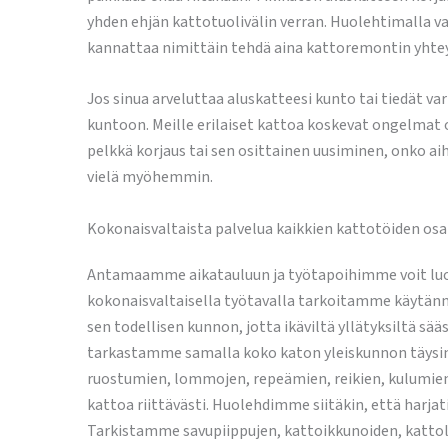
yhden ehjän kattotuolivälin verran. Huolehtimalla 
kannattaa nimittäin tehdä aina kattoremontin yhteyd
Jos sinua arveluttaa aluskatteesi kunto tai tiedät 
kuntoon. Meille erilaiset kattoa koskevat ongelmat 
pelkkä korjaus tai sen osittainen uusiminen, onko ai
vielä myöhemmin.
Kokonaisvaltaista palvelua kaikkien kattotöiden osa
Antamaamme aikatauluun ja työtapoihimme voit luott
kokonaisvaltaisella työtavalla tarkoitamme käytännö
sen todellisen kunnon, jotta ikäviltä yllätyksiltä s
tarkastamme samalla koko katon yleiskunnon täysin
ruostumien, lommojen, repeämien, reikien, kulumien 
kattoa riittävästi. Huolehdimme siitäkin, että harja
Tarkistamme savupiippujen, kattoikkunoiden, kattolu