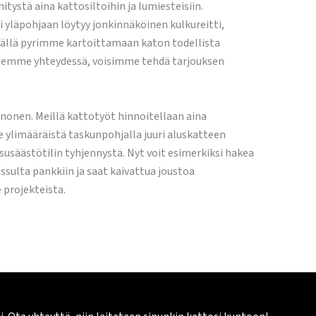
stä aina kattosiltoihin ja lumiesteisiin.
 yläpohjaan löytyy jonkinnäköinen kulkureitti,
 Tällä pyrimme kartoittamaan katon todellista
stuksemme yhteydessä, voisimme tehdä tarjouksen
nnonen. Meillä kattotyöt hinnoitellaan aina
ole ylimääräistä taskunpohjalla juuri aluskatteen
usäästötilin tyhjennystä. Nyt voit esimerkiksi hakea
ssulta pankkiin ja saat kaivattua joustoa
 projekteista.