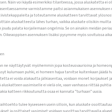
en. Näin voi käydä esimerkiksi tilanteessa, jossa aluskatetta ei o
ta asentaessamme varmistamme paitsi asianmukaisen asennuksen m
vistekappaleita ja toteutamme aluskatteen tarvittavat ylösnostot
ittäin aluskatteesta lähes turhan, vaikka aluskate olisikin muilta
äin joudu palata korjailemaan ongelmia. Se on ainakin meidän p
 Oikeaoppisen asennuksen lisäksi pysymme myös sovituissa aikat
nen
aan ne näyttäytyvät myöhemmin jopa kosteusvaurioina ja homeonge
ässyt kulumaan puhki, ei homeen hajua tarvitse kuitenkaan jäädä ha
etta ei voida alakautta jälkiasentaa, voidaan monet korjaukset ja
 aluskatteen uusimiselle ei vielä ole, vaan vanhassa riittää puhtia
akia katteen rikkoutunutta osaa ei kannata ”turhaan” uusia.
aihtoehto tulee kyseeseen usein silloin, kun aluskate osoittautuu
ukset ja osittaiset uusimiset voidaan suorittaa tarvittavalla alu