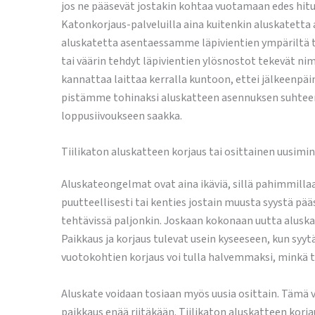
jos ne pääsevät jostakin kohtaa vuotamaan edes hitus
Katonkorjaus-palveluilla aina kuitenkin aluskatet
aluskatetta asentaessamme läpivientien ympäriltä tii
tai väärin tehdyt läpivientien ylösnostot tekevät nim
kannattaa laittaa kerralla kuntoon, ettei jälkeenp
pistämme tohinaksi aluskatteen asennuksen suhteen.
loppusiivoukseen saakka.
Tiilikaton aluskatteen korjaus tai osittainen uusimi
Aluskateongelmat ovat aina ikäviä, sillä pahimmill
puutteellisesti tai kenties jostain muusta syystä pä
tehtävissä paljonkin. Joskaan kokonaan uutta aluskat
Paikkaus ja korjaus tulevat usein kyseeseen, kun syytä
vuotokohtien korjaus voi tulla halvemmaksi, minkä t
Aluskate voidaan tosiaan myös uusia osittain. Tämä v
paikkaus enää riitäkään. Tiilikaton aluskatteen korja