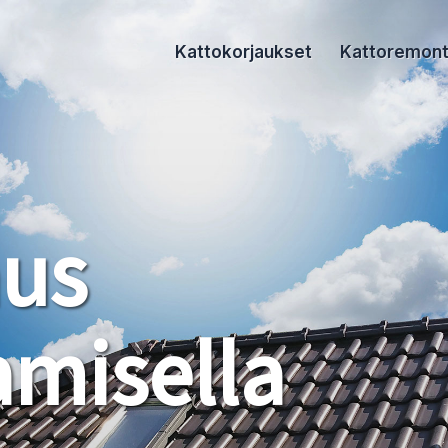
Kattokorjaukset
Kattoremont
aus
misella