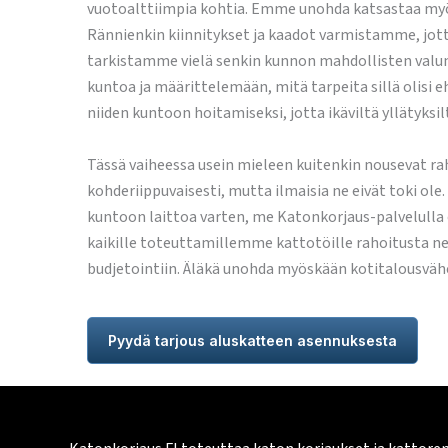
vuotoalttiimpia kohtia. Emme unohda katsastaa myösk
Rännienkin kiinnitykset ja kaadot varmistamme, jotta
tarkistamme vielä senkin kunnon mahdollisten valuma
kuntoa ja määrittelemään, mitä tarpeita sillä olisi 
niiden kuntoon hoitamiseksi, jotta ikäviltä yllätyksil
Tässä vaiheessa usein mieleen kuitenkin nousevat ra
kohderiippuvaisesti, mutta ilmaisia ne eivät toki ole.
kuntoon laittoa varten, me Katonkorjaus-palvelulla 
kaikille toteuttamillemme kattotöille rahoitusta net
budjetointiin. Äläkä unohda myöskään kotitalousvähen
Pyydä tarjous aluskatteen asennuksesta