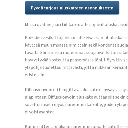
Pyydä tarjous aluskatteen asennuksesta
Mitkä ovat ne juuri tiilikaton alle sopivat aluskatev
Kaikkien vesikattojenkaan alle eivät samat aluskattee
käyttää muun muassa nimittäin sekä kondenssisuojattu
tavalla. Siinä missä molemmat suojaavat katon rakent
höyrystyvää kosteutta pääsemästä läpi. Höyry tiivist
yläpohja tuulettuu riittävästi, jotta nukkaan keräänt
eristeisiin.
Diffuusioavoin eli hengittävä aluskate ei pysäytä täy
alapintaan. Diffuusioavoin aluskate auttaa siis sekin
soveltuu usein myös paremmin katoille, joiden yläpohj
ei voisi asentaa.
Kumpi sitten sopiikaan paremmin omalle katolle – sitä