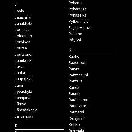
Pyhäntä
J
Pyhäranta
Jaala
Pyhäselkä
Jalasjärvi
Pylkönmäki
Janakkala
Päijät-Häme
Joensuu
Pälkäne
Jokioinen
Pöytyä
Joroinen
Joutsa
R
Joutseno
Raahe
Juankoski
Raasepori
Jurva
Raisio
Juuka
Rantasalmi
Juupajoki
Rantsila
Juva
Ranua
Jyväskylä
Rauma
Jämijärvi
Rautalampi
Jämsä
Rautavaara
Jämsänkoski
Rautjärvi
Järvenpää
Reisjärvi
Renko
K
Riihimäki