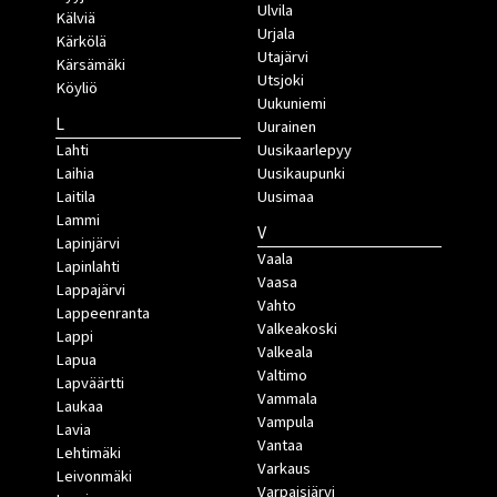
Ulvila
Kälviä
Urjala
Kärkölä
Utajärvi
Kärsämäki
Utsjoki
Köyliö
Uukuniemi
L
Uurainen
Lahti
Uusikaarlepyy
Laihia
Uusikaupunki
Laitila
Uusimaa
Lammi
V
Lapinjärvi
Vaala
Lapinlahti
Vaasa
Lappajärvi
Vahto
Lappeenranta
Valkeakoski
Lappi
Valkeala
Lapua
Valtimo
Lapväärtti
Vammala
Laukaa
Vampula
Lavia
Vantaa
Lehtimäki
Varkaus
Leivonmäki
Varpaisjärvi