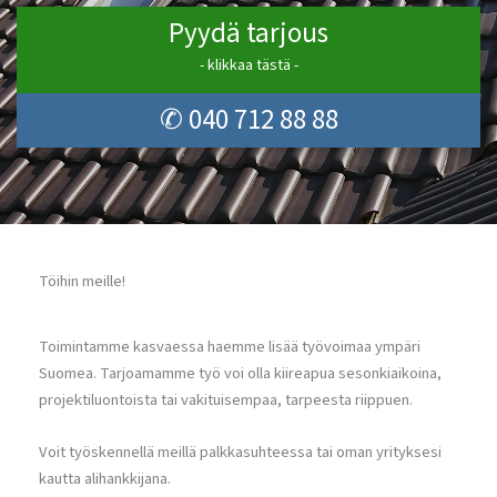
Pyydä tarjous
- klikkaa tästä -
✆ 040 712 88 88
Töihin meille!
Toimintamme kasvaessa haemme lisää työvoimaa ympäri
Suomea. Tarjoamamme työ voi olla kiireapua sesonkiaikoina,
projektiluontoista tai vakituisempaa, tarpeesta riippuen.
Voit työskennellä meillä palkkasuhteessa tai oman yrityksesi
kautta alihankkijana.