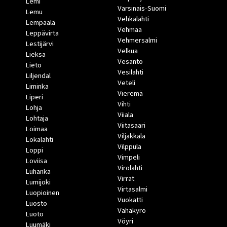
Lemi
Varsinais-Suomi
Lemu
Vehkalahti
Lempäälä
Vehmaa
Leppävirta
Vehmersalmi
Lestijärvi
Velkua
Lieksa
Vesanto
Lieto
Vesilahti
Liljendal
Veteli
Liminka
Vieremä
Liperi
Vihti
Lohja
Viiala
Lohtaja
Viitasaari
Loimaa
Viljakkala
Lokalahti
Vilppula
Loppi
Vimpeli
Loviisa
Virolahti
Luhanka
Virrat
Lumijoki
Virtasalmi
Luopioinen
Vuokatti
Luosto
Vähäkyrö
Luoto
Vöyri
Luumäki