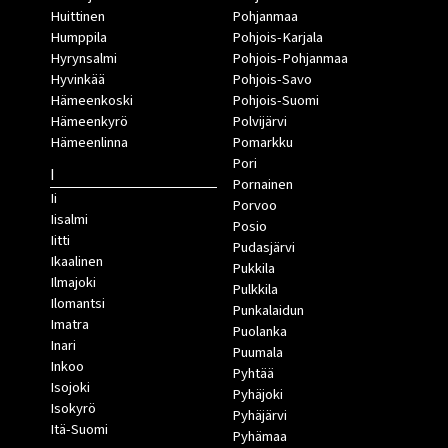
Huittinen
Pohjanmaa
Humppila
Pohjois-Karjala
Hyrynsalmi
Pohjois-Pohjanmaa
Hyvinkää
Pohjois-Savo
Hämeenkoski
Pohjois-Suomi
Hämeenkyrö
Polvijärvi
Hämeenlinna
Pomarkku
Pori
I
Pornainen
Ii
Porvoo
Iisalmi
Posio
Iitti
Pudasjärvi
Ikaalinen
Pukkila
Ilmajoki
Pulkkila
Ilomantsi
Punkalaidun
Imatra
Puolanka
Inari
Puumala
Inkoo
Pyhtää
Isojoki
Pyhäjoki
Isokyrö
Pyhäjärvi
Itä-Suomi
Pyhämaa