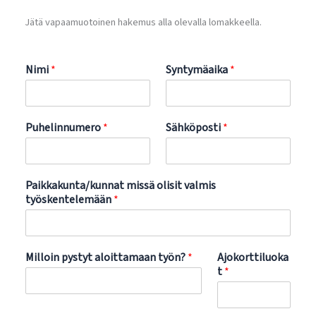
Jätä vapaamuotoinen hakemus alla olevalla lomakkeella.
Nimi
*
Syntymäaika
*
Puhelinnumero
*
Sähköposti
*
Paikkakunta/kunnat missä olisit valmis
työskentelemään
*
Milloin pystyt aloittamaan työn?
*
Ajokorttiluoka
t
*