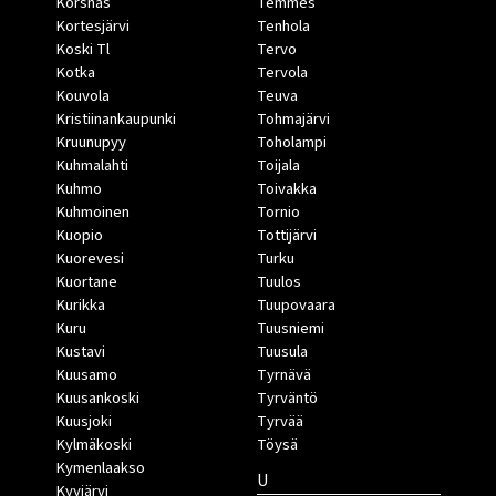
Korsnäs
Temmes
Kortesjärvi
Tenhola
Koski Tl
Tervo
Kotka
Tervola
Kouvola
Teuva
Kristiinankaupunki
Tohmajärvi
Kruunupyy
Toholampi
Kuhmalahti
Toijala
Kuhmo
Toivakka
Kuhmoinen
Tornio
Kuopio
Tottijärvi
Kuorevesi
Turku
Kuortane
Tuulos
Kurikka
Tuupovaara
Kuru
Tuusniemi
Kustavi
Tuusula
Kuusamo
Tyrnävä
Kuusankoski
Tyrväntö
Kuusjoki
Tyrvää
Kylmäkoski
Töysä
Kymenlaakso
U
Kyyjärvi