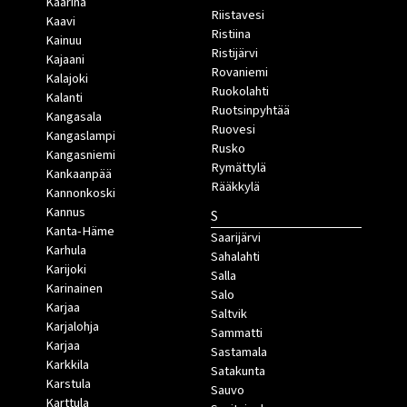
Kaarina
Riistavesi
Kaavi
Ristiina
Kainuu
Ristijärvi
Kajaani
Rovaniemi
Kalajoki
Ruokolahti
Kalanti
Ruotsinpyhtää
Kangasala
Ruovesi
Kangaslampi
Rusko
Kangasniemi
Rymättylä
Kankaanpää
Rääkkylä
Kannonkoski
Kannus
S
Kanta-Häme
Saarijärvi
Karhula
Sahalahti
Karijoki
Salla
Karinainen
Salo
Karjaa
Saltvik
Karjalohja
Sammatti
Karjaa
Sastamala
Karkkila
Satakunta
Karstula
Sauvo
Karttula