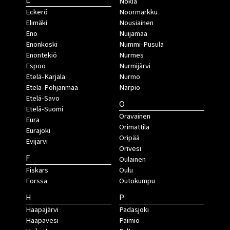
Nokia
Eckerö
Noormarkku
Elimäki
Nousiainen
Eno
Nuijamaa
Enonkoski
Nummi-Pusula
Enontekiö
Nurmes
Espoo
Nurmijärvi
Etelä-Karjala
Nurmo
Etelä-Pohjanmaa
Närpiö
Etelä-Savo
O
Etelä-Suomi
Oravainen
Eura
Orimattila
Eurajoki
Oripää
Evijärvi
Orivesi
F
Oulainen
Fiskars
Oulu
Forssa
Outokumpu
H
P
Haapajärvi
Padasjoki
Haapavesi
Paimio