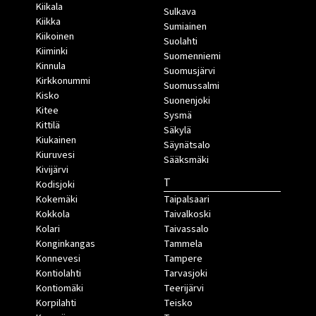
Kiikala
Sulkava
Kiikka
Sumiainen
Kiikoinen
Suolahti
Kiiminki
Suomenniemi
Kinnula
Suomusjärvi
Kirkkonummi
Suomussalmi
Kisko
Suonenjoki
Kitee
Sysmä
Kittilä
Säkylä
Kiukainen
Säynätsalo
Kiuruvesi
Sääksmäki
Kivijärvi
T
Kodisjoki
Kokemäki
Taipalsaari
Kokkola
Taivalkoski
Kolari
Taivassalo
Konginkangas
Tammela
Konnevesi
Tampere
Kontiolahti
Tarvasjoki
Kontiomäki
Teerijärvi
Korpilahti
Teisko