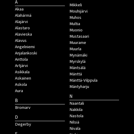
A
Mikkeli
Akaa
Mouhijärvi
Alahärmä
Muhos
Alajärvi
Multia
Alastaro
Muonio
Alavieska
Mustasaari
Alavus
Muurame
Angelniemi
Muurla
Anjalankoski
Mynämäki
Anttola
Myrskylä
Artjärvi
Mäntsälä
Asikkala
Mänttä
Askainen
Mänttä-Vilppula
Askola
Mäntyharju
Aura
N
B
Naantali
Bromarv
Nakkila
Nastola
D
Nilsiä
Degerby
Nivala
E