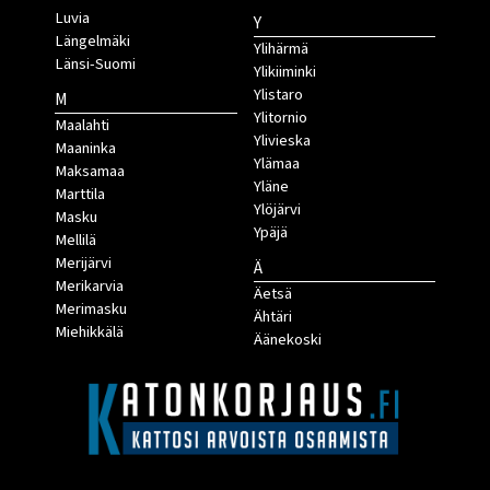
Luvia
Y
Längelmäki
Ylihärmä
Länsi-Suomi
Ylikiiminki
Ylistaro
M
Ylitornio
Maalahti
Ylivieska
Maaninka
Ylämaa
Maksamaa
Yläne
Marttila
Ylöjärvi
Masku
Ypäjä
Mellilä
Merijärvi
Ä
Merikarvia
Äetsä
Merimasku
Ähtäri
Miehikkälä
Äänekoski