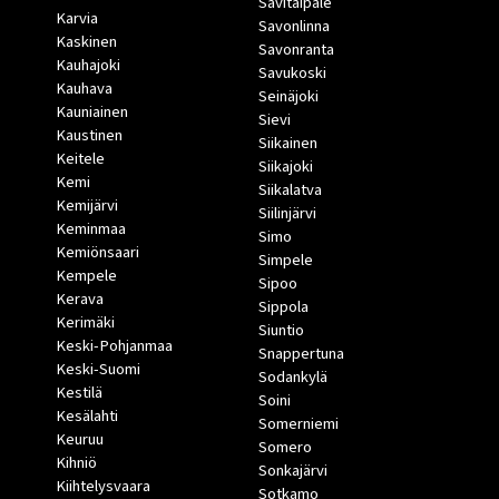
Savitaipale
Karvia
Savonlinna
Kaskinen
Savonranta
Kauhajoki
Savukoski
Kauhava
Seinäjoki
Kauniainen
Sievi
Kaustinen
Siikainen
Keitele
Siikajoki
Kemi
Siikalatva
Kemijärvi
Siilinjärvi
Keminmaa
Simo
Kemiönsaari
Simpele
Kempele
Sipoo
Kerava
Sippola
Kerimäki
Siuntio
Keski-Pohjanmaa
Snappertuna
Keski-Suomi
Sodankylä
Kestilä
Soini
Kesälahti
Somerniemi
Keuruu
Somero
Kihniö
Sonkajärvi
Kiihtelysvaara
Sotkamo