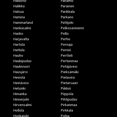
Hailuoto
Paltamo
Halikko
Parainen
Halsua
Parikkala
Hamina
Parkano
Hammarland
Pattijoki
Hankasalmi
Pelkosenniemi
Hanko
Pello
Harjavalta
Perho
Hartola
Pernaja
Hattula
Perniö
Hauho
Pertteli
Haukipudas
Pertunmaa
Haukivuori
Petäjävesi
Hausjärvi
Pieksämäki
Heinola
Pielavesi
Heinävesi
Pietarsaari
Helsinki
Piikkiö
Himanka
Piippola
Hinnerjoki
Pihtipudas
Hirvensalmi
Pirkanmaa
Hollola
Pirkkala
Honkajoki
Pohja