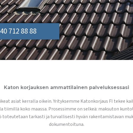
40 712 88 88
Katon korjauksen ammattilainen palveluksessasi
 oikeat asiat kerralla oikein. Yrityksemme Katonkorjaus FI tekee kai
lla tiimillä koko maassa. Prosessimme on selkeä: maksuton kuntot
yö toteutetaan tarkasti ja turvallisesti hyvän rakentamistavan mu
dokumentoituna.