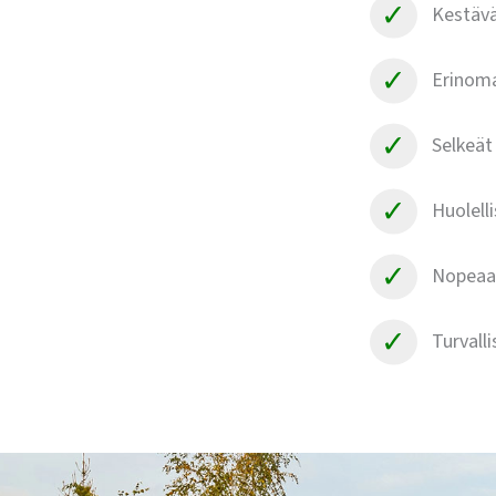
Kestävä
Erinoma
Selkeät
Huolell
Nopeaa 
Turvall