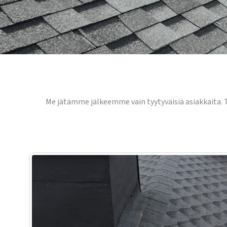
Me jätämme jälkeemme vain tyytyväisiä asiakkaita. T