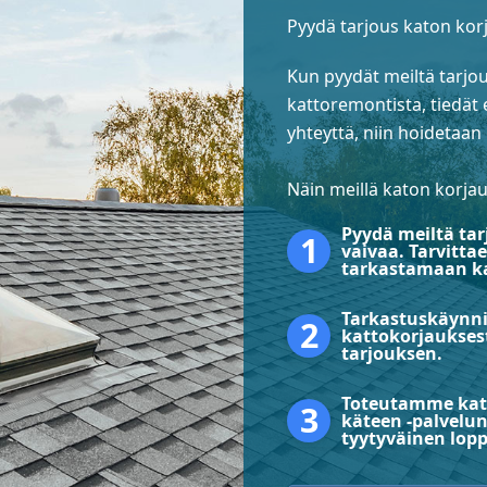
Pyydä tarjous katon korj
Kun pyydät meiltä tarjou
kattoremontista, tiedät 
yhteyttä, niin hoidetaan
Näin meillä katon korjau
Pyydä meiltä tar
vaivaa. Tarvitt
tarkastamaan k
Tarkastuskäynni
kattokorjauksest
tarjouksen.
Toteutamme katt
käteen -palvelu
tyytyväinen lop