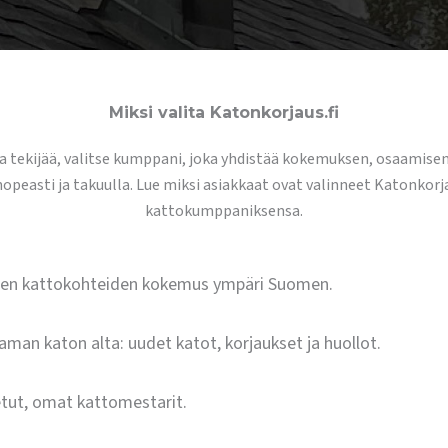
Miksi valita Katonkorjaus.fi
a tekijää, valitse kumppani, joka yhdistää kokemuksen, osaamisen 
nopeasti ja takuulla. Lue miksi asiakkaat ovat valinneet Katonkorja
kattokumppaniksensa.
ien kattokohteiden kokemus ympäri Suomen.
saman katon alta: uudet katot, korjaukset ja huollot.
tut, omat kattomestarit.