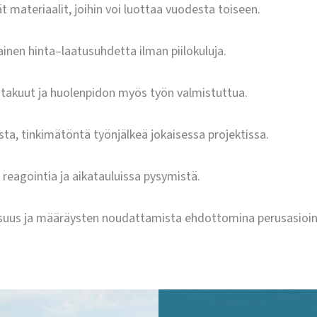
t materiaalit, joihin voi luottaa vuodesta toiseen.
inen hinta–laatusuhdetta ilman piilokuluja.
 takuut ja huolenpidon myös työn valmistuttua.
ista, tinkimätöntä työnjälkeä jokaisessa projektissa.
reagointia ja aikatauluissa pysymistä.
isuus ja määräysten noudattamista ehdottomina perusasioin