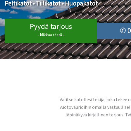
Peltikatot • Tiilikatot • Huopakatot
Pyydä tarjous
✆ 0
- klikkaa tästä -
Valitse katollesi tekijä, joka tekee
vuotovaurioihin omalla vastuullise
läpinäkyvä kirjallinen tarjous. T