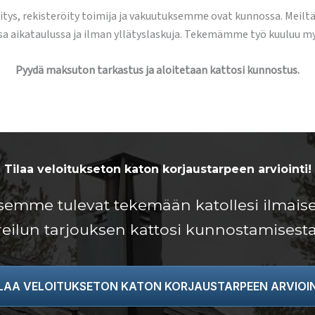
itys, rekisteröity toimija ja vakuutuksemme ovat kunnossa. Meilt
ssa aikataulussa ja ilman yllätyslaskuja. Tekemämme työ kuuluu m
Pyydä maksuton tarkastus ja aloitetaan kattosi kunnostus.
Tilaa veloitukseton katon korjaustarpeen arviointi!
semme tulevat tekemään katollesi ilmaise
reilun tarjouksen kattosi kunnostamisesta
ILAA VELOITUKSETON KATON KORJAUSTARPEEN ARVIOIN