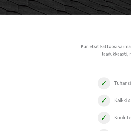
Kun etsit kattoosi varma
laadukkaasti, 
Tuhans
Kaikki 
Koulute