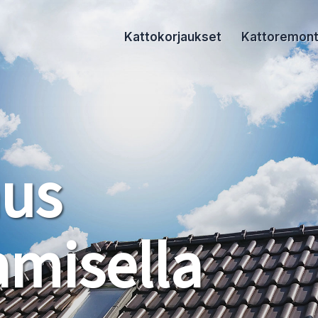
Kattokorjaukset
Kattoremont
aus
misella