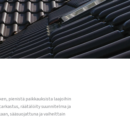
ken, pienistä paikkauksista laajoihin
arkastus, räätälöity suunnitelma ja
kaan, sääsuojattuna ja vaiheittain