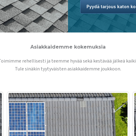
Pyydä tarjous katon ko
Asiakkaidemme kokemuksia
oimimme rehellisesti ja teemme hyvää sekä kestävää jälkeä kaiki
Tule sinäkin tyytyväisten asiakkaidemme joukkoon.