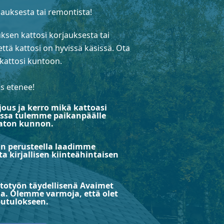
auksesta tai remontista!
ksen kattosi korjauksesta tai
että kattosi on hyvissä käsissä. Ota
 kattosi kuntoon.
s etenee!
jous ja kerro mikä kattoasi
aessa tulemme paikanpäälle
aton kunnon.
n perusteella laadimme
a kirjallisen kiinteähintaisen
otyön täydellisenä Avaimet
na. Olemme varmoja, että olet
putulokseen.