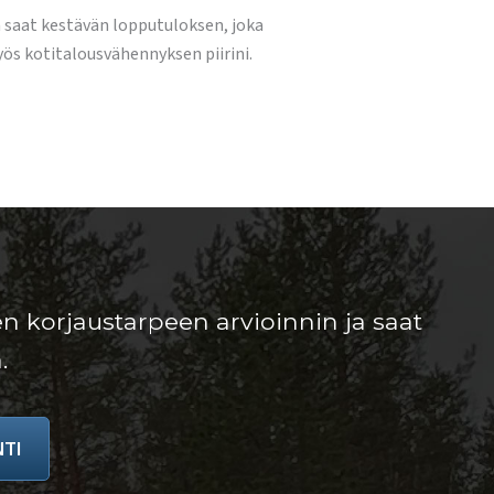
ä saat kestävän lopputuloksen, joka
yös kotitalousvähennyksen piirini.
n korjaustarpeen arvioinnin ja saat
.
TI