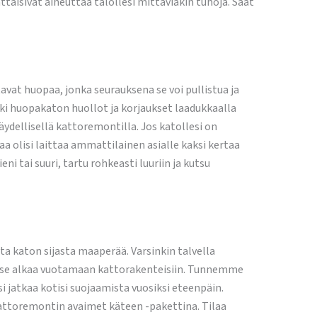
aisivat aiheuttaa talollesi mittaviakin tuhoja. Saat
avat huopaa, jonka seurauksena se voi pullistua ja
ikki huopakaton huollot ja korjaukset laadukkaalla
dellisellä kattoremontilla. Jos katollesi on
olisi laittaa ammattilainen asialle kaksi kertaa
i tai suuri, tartu rohkeasti luuriin ja kutsu
sta katon sijasta maaperää. Varsinkin talvella
voi se alkaa vuotamaan kattorakenteisiin. Tunnemme
si jatkaa kotisi suojaamista vuosiksi eteenpäin.
kattoremontin avaimet käteen -pakettina. Tilaa