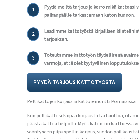
Pyydä meiltä tarjous ja kerro mikä kattoasi 
1
paikanpäälle tarkastamaan katon kunnon.
Laadimme kattotyöstä kirjallisen kiinteähint
2
tarjouksen.
Toteutamme kattotyön täydellisenä avaime
3
varmoja, että olet tyytyväinen lopputulokse
PYYDÄ TARJOUS KATTOTYÖSTÄ
Peltikattojen korjaus ja kattoremontti Pornaisissa
Kun peltikattosi kaipaa korjausta tai huoltoa, otam
päästä kattoa helpolla. Myös katon iän karttuessa voi
vääntyneen piipunpellin korjaus, vuodon paikkaus ta