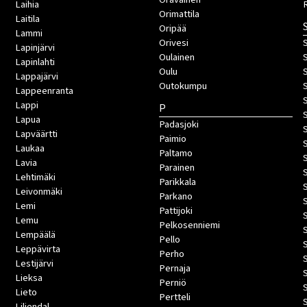
Laihia
Orimattila
Laitila
Oripää
Lammi
Orivesi
S
Lapinjärvi
Oulainen
Lapinlahti
Oulu
Lappajärvi
Outokumpu
Lappeenranta
Lappi
P
Lapua
Padasjoki
Lapväärtti
Paimio
Laukaa
Paltamo
Lavia
Parainen
Lehtimäki
Parikkala
Leivonmäki
Parkano
Lemi
Pattijoki
Lemu
Pelkosenniemi
Lempäälä
Pello
Leppävirta
Perho
Lestijärvi
Pernaja
S
Lieksa
Perniö
Lieto
Pertteli
S
Liljendal