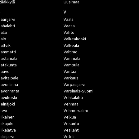
Rääkkylä
Uusimaa
S
V
aarijärvi
Vaala
Sahalahti
Vaasa
Salla
Vahto
Salo
Valkeakoski
Saltvik
Valkeala
Sammatti
Valtimo
Sastamala
Vammala
Satakunta
Vampula
Sauvo
Vantaa
Savitaipale
Varkaus
Savonlinna
Varpaisjärvi
Savonranta
Varsinais-Suomi
Savukoski
Vehkalahti
Seinäjoki
Vehmaa
Sievi
Vehmersalmi
Siikainen
Velkua
iikajoki
Vesanto
Siikalatva
Vesilahti
iilinjärvi
Veteli