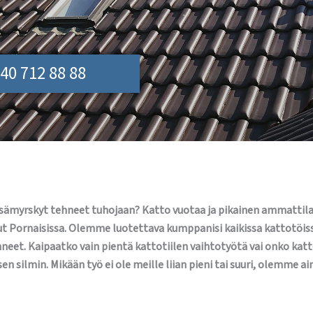
40 712 88 88
 kesämyrskyt tehneet tuhojaan? Katto vuotaa ja pikainen ammattila
ut Pornaisissa. Olemme luotettava kumppanisi kaikissa kattotöiss
eet. Kaipaatko vain pientä kattotiilen vaihtotyötä vai onko ka
en silmin. Mikään työ ei ole meille liian pieni tai suuri, olemme 