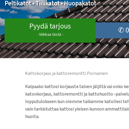
Peltikatot • Tiilikatot • Huopakatot
Pyydä tarjous
✆ 0
- klikkaa tästä -
Kattokorjaus ja kattoremontti Pornainen
Kaipaako kattosi korjausta talven jäljiltä vai onko
katonkorjaus, kattoremontti ja kattohuolto -palvel
lopputulokseen kun olemme taikamme katollesi tehn
vain tarkistuttaa kattosi yleisen kunnon ammattilais
huolta.