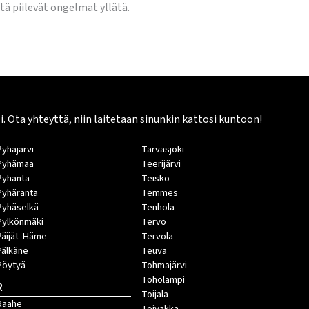
tä piilevät ongelmat yllätä.
Ota yhteyttä, niin laitetaan sinunkin kattosi kuntoon!
Pyhäjärvi
Tarvasjoki
Pyhämaa
Teerijärvi
Pyhäntä
Teisko
Pyhäranta
Temmes
Pyhäselkä
Tenhola
Pylkönmäki
Tervo
Päijät-Häme
Tervola
Pälkäne
Teuva
Pöytyä
Tohmajärvi
Toholampi
R
Toijala
Raahe
Toivakka