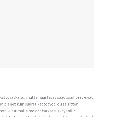
 kattoratkaisu, mutta haastavat sääolosuhteet eivät
n pienet kuin suuret kattotyöt, oli se sitten
nnon kutsumalla meidät tarkastuskäynnille.