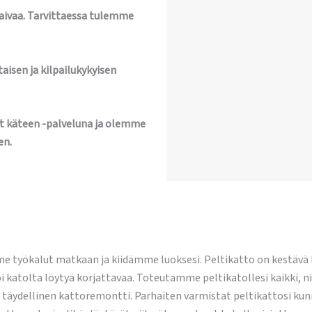
vaivaa. Tarvittaessa tulemme
aisen ja kilpailukykyisen
t käteen -palveluna ja olemme
en.
me työkalut matkaan ja kiidämme luoksesi. Peltikatto on kestävä
 katolta löytyä korjattavaa. Toteutamme peltikatollesi kaikki, nii
i täydellinen kattoremontti. Parhaiten varmistat peltikattosi ku