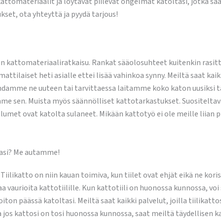
omateriaalit ja löytävät piilevät ongelmat katoltasi, jotka saatt
kset, ota yhteyttä ja pyydä tarjous!
nen kattomateriaaliratkaisu. Rankat sääolosuhteet kuitenkin rasitt
attilaiset heti asialle ettei lisää vahinkoa synny. Meiltä saat ka
amme ne uuteen tai tarvittaessa laitamme koko katon uusiksi täy
 sen. Muista myös säännölliset kattotarkastukset. Suositeltavaa 
umet ovat katolta sulaneet. Mikään kattotyö ei ole meille liian pien
ltasi? Me autamme!
iilikatto on niin kauan toimiva, kun tiilet ovat ehjät eikä ne kori
aa vaurioita kattotiilille. Kun kattotiili on huonossa kunnossa, 
ton päässä katoltasi. Meiltä saat kaikki palvelut, joilla tiilikatto
 jos kattosi on tosi huonossa kunnossa, saat meiltä täydellisen 