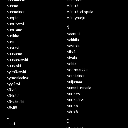
Kuhmo
Mänttä
Kuhmoinen
Mänttä-Vilppula
Kuopio
Mäntyharju
Kuorevesi
N
Kuortane
Naantali
Kurikka
Nakkila
Kuru
Nastola
Kustavi
Nilsiä
Kuusamo
Nivala
Kuusankoski
Nokia
Kuusjoki
Noormarkku
Kylmäkoski
Nousiainen
Kymenlaakso
Nuijamaa
R
Kyyjärvi
Nummi-Pusula
R
Kälviä
Nurmes
Kärkölä
Nurmijärvi
Kärsämäki
Nurmo
Köyliö
Närpiö
L
O
Lahti
Oravainen