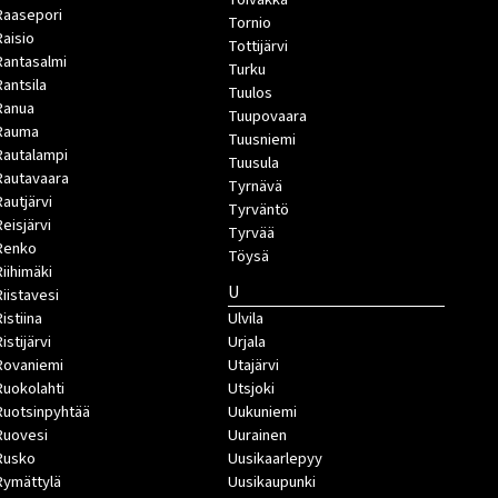
Raasepori
Tornio
Raisio
Tottijärvi
Rantasalmi
Turku
Rantsila
Tuulos
Ranua
Tuupovaara
Rauma
Tuusniemi
Rautalampi
Tuusula
Rautavaara
Tyrnävä
Rautjärvi
Tyrväntö
Reisjärvi
Tyrvää
Renko
Töysä
Riihimäki
U
Riistavesi
istiina
Ulvila
istijärvi
Urjala
Rovaniemi
Utajärvi
Ruokolahti
Utsjoki
Ruotsinpyhtää
Uukuniemi
Ruovesi
Uurainen
Rusko
Uusikaarlepyy
Rymättylä
Uusikaupunki