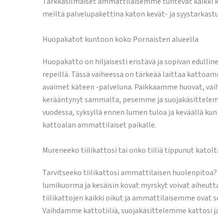
Tarkkasilmäiset ammattilaisemme tuntevat kaikki katt
meiltä palvelupakettina katon kevät- ja syystarkastu
Huopakatot kuntoon koko Pornaisten alueella
Huopakatto on hiljaisesti eristävä ja sopivan edulli
repeillä. Tässä vaiheessa on tärkeää laittaa kattoamm
avaimet käteen -palveluna. Paikkaamme huovat, vaihd
kerääntynyt sammalta, pesemme ja suojakäsittelemme
vuodessa, syksyllä ennen lumen tuloa ja keväällä kun l
kattoalan ammattilaiset paikalle.
Mureneeko tiilikattosi tai onko tiiliä tippunut kato
Tarvitseeko tiilikattosi ammattilaisen huolenpitoa? T
lumikuorma ja kesäisin kovat myrskyt voivat aiheutt
tiilikattojen kaikki oikut ja ammattilaisemme ovat soi
Vaihdamme kattotiiliä, suojakäsittelemme kattosi ja