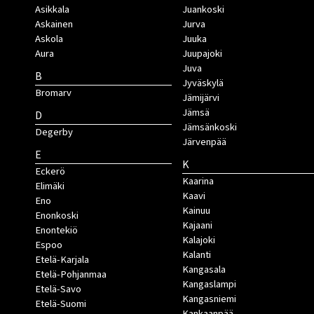
Asikkala
Juankoski
Askainen
Jurva
Askola
Juuka
Aura
Juupajoki
Juva
B
Jyväskylä
Bromarv
Jämijärvi
Jämsä
D
Jämsänkoski
Degerby
Järvenpää
E
K
Eckerö
Kaarina
Elimäki
Kaavi
Eno
Kainuu
Enonkoski
Kajaani
Enontekiö
Kalajoki
Espoo
Kalanti
Etelä-Karjala
Kangasala
Etelä-Pohjanmaa
Kangaslampi
Etelä-Savo
Kangasniemi
Etelä-Suomi
Kankaanpää