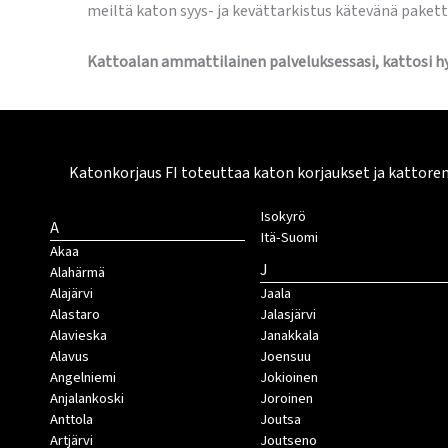
meiltä katon syys- ja kevättarkistus kätevänä paketti
Kattoalan ammattilainen palveluksessasi, kattosi hy
Katonkorjaus FI toteuttaa katon korjaukset ja kattore
Isokyrö
A
Itä-Suomi
Akaa
J
Alahärmä
Alajärvi
Jaala
Alastaro
Jalasjärvi
Alavieska
Janakkala
Alavus
Joensuu
Angelniemi
Jokioinen
Anjalankoski
Joroinen
Anttola
Joutsa
Artjärvi
Joutseno