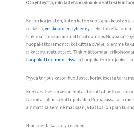
Ota yhteyttä, niin laitetaan Sinunkin kattosi kuntoo
Katon korjausten, kuten katon vuotopaikkausten ja a
roskista,
vesikourujen tyhjennys
sekä talvella lumen 
tinkimättömään ammattitaitoomme. Huopakattojen ja
huopakattoremontti kolkuttaa ovelle, olemme taku
ja kattoturvatuotteet. Tinkimättömään erikoisosaa
huopakattoremonteissa
ja huopakaton korjauksissa.
Pyydä tarjous katon huollosta, korjauksesta tai remo
Kun tarvitset järkevän hintaista kattohuoltoa, kato
tai mitä tahansa kattopalvelua Pornaisissa, ota me
ammattilaisemme matkaan ja kattosi on pian kunno
Näin meillä kattotyö etenee!