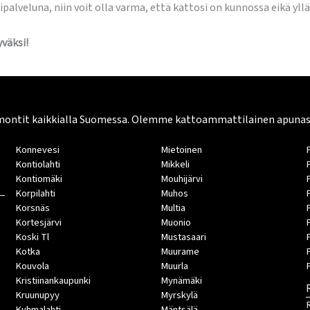
palveluna, niin voit olla varma, että kattosi on kunnossa eikä yllä
väksi!
montit kaikkialla Suomessa. Olemme kattoammattilainen apunasi. 
Konnevesi
Mietoinen
Kontiolahti
Mikkeli
Kontiomäki
Mouhijärvi
Korpilahti
Muhos
Korsnäs
Multia
Kortesjärvi
Muonio
Koski Tl
Mustasaari
Kotka
Muurame
Kouvola
Muurla
Kristiinankaupunki
Mynämäki
Kruunupyy
Myrskylä
Kuhmalahti
Mäntsälä