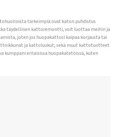
ttohuolloista tärkeimpiä ovat katon puhdistus
kka täydellinen kattoremontti, voit luottaa meihin ja
ista, joten jos huopakattosi kaipaa korjausta tai
toikkunat ja kattoluukut, sekä muut kattotuotteet
a kumppani erilaisissa huopakatetöissä, kuten