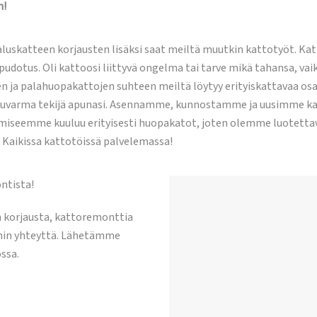
n!
luskatteen korjausten lisäksi saat meiltä muutkin kattotyöt. Ka
pudotus. Oli kattoosi liittyvä ongelma tai tarve mikä tahansa, vai
 palahuopakattojen suhteen meiltä löytyy erityiskattavaa osaam
uvarma tekijä apunasi. Asennamme, kunnostamme ja uusimme kat
miseemme kuuluu erityisesti huopakatot, joten olemme luotettav
 Kaikissa kattotöissä palvelemassa!
ntista!
n korjausta, kattoremonttia
ihin yhteyttä. Lähetämme
ssa.