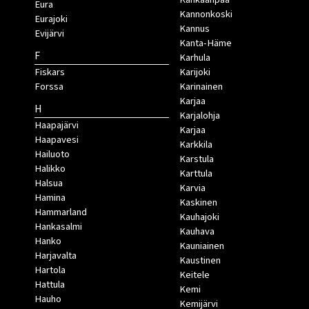
Eura
Kannonkoski
Eurajoki
Kannus
Evijärvi
Kanta-Häme
F
Karhula
Fiskars
Karijoki
Forssa
Karinainen
Karjaa
H
Karjalohja
Haapajärvi
Karjaa
Haapavesi
Karkkila
Hailuoto
Karstula
Halikko
Karttula
Halsua
Karvia
Hamina
Kaskinen
Hammarland
Kauhajoki
Hankasalmi
Kauhava
Hanko
Kauniainen
Harjavalta
Kaustinen
Hartola
Keitele
Hattula
Kemi
Hauho
Kemijärvi