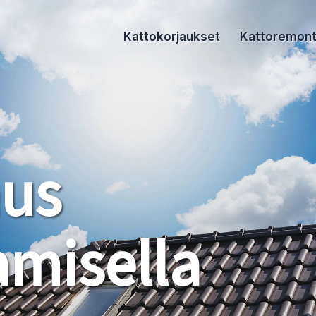
Kattokorjaukset
Kattoremont
aus
misella