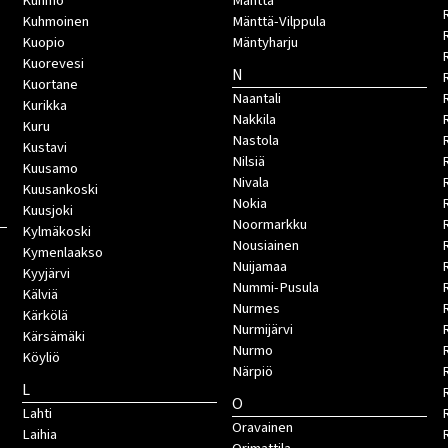
Kuhmo
Mänttä
Kuhmoinen
Mänttä-Vilppula
Kuopio
Mäntyharju
Kuorevesi
N
Kuortane
Naantali
Kurikka
Nakkila
Kuru
Nastola
Kustavi
Nilsiä
Kuusamo
Nivala
Kuusankoski
Nokia
Kuusjoki
Noormarkku
Kylmäkoski
Nousiainen
Kymenlaakso
Nuijamaa
R
Kyyjärvi
Nummi-Pusula
R
Kälviä
Nurmes
Kärkölä
Nurmijärvi
Kärsämäki
Nurmo
Köyliö
Närpiö
L
O
Lahti
Oravainen
Laihia