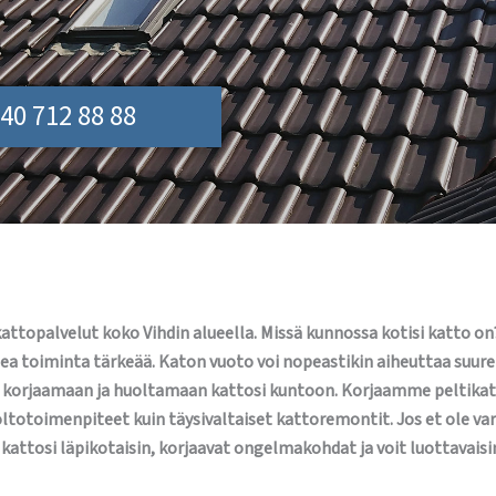
40 712 88 88
topalvelut koko Vihdin alueella. Missä kunnossa kotisi katto on? 
a toiminta tärkeää. Katon vuoto voi nopeastikin aiheuttaa suure
orjaamaan ja huoltamaan kattosi kuntoon. Korjaamme peltikaton
totoimenpiteet kuin täysivaltaiset kattoremontit. Jos et ole va
ttosi läpikotaisin, korjaavat ongelmakohdat ja voit luottavaisi