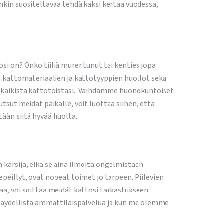
nkin suositeltavaa tehdä kaksi kertaa vuodessa,
tosi on? Onko tiiliä murentunut tai kenties jopa
en kattomateriaalien ja kattotyyppien huollot sekä
n kaikista kattotöistäsi. Vaihdamme huonokuntoiset
ut meidät paikalle, voit luottaa siihen, että
ään siitä hyvää huolta.
kärsijä, eikä se aina ilmoita ongelmistaan
repeillyt, ovat nopeat toimet jo tarpeen. Piilevien
a, voi soittaa meidät kattosi tarkastukseen.
n täydellistä ammattilaispalvelua ja kun me olemme