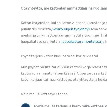
Ota yhteyttä, me kattoalan ammattilaisina huollam
Katon korjausten, kuten katon vuotopaikkausten ja a
puhdistus roskista,
vesikourujen tyhjennys
sekä talve
meihin ja tinkimättömään ammattitaitoomme. Tinki
huopakatetöissä, kuten
huopakattoremonteissa
ja 
Pyydä tarjous katon huollosta tai korjauksesta!
Kun pyydät meiltä tarjouksen kattosi korjauksesta ta
kattosi on ammattilaisen käsissä. Olipa tarpeesi ka
katonkorjaus tai muu kattotyö, ota yhteyttä ja hoi
Näin meillä kattotyö etenee!
Pyydä meiltä tarjous ja kerro mikä kattoasi 