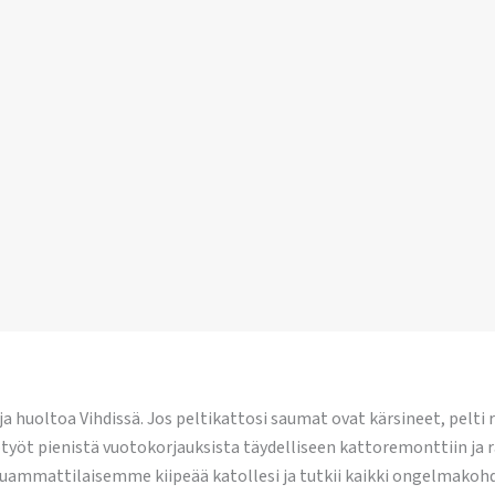
huoltoa Vihdissä. Jos peltikattosi saumat ovat kärsineet, pelti r
totyöt pienistä vuotokorjauksista täydelliseen kattoremonttiin j
uammattilaisemme kiipeää katollesi ja tutkii kaikki ongelmakohda