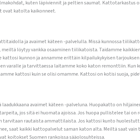
gelmakohdat, kuten läpiviennit ja peltien saumat. Kattotarkastus o
t ovat katolta kaikonneet.
ttitaidolla ja avaimet käteen -palvelulla. Missä kunnossa tiilikat
ä, meiltä löytyy vankka osaaminen tiilikatoista. Taidamme kaikki
e kattosi kunnon ja annamme erittäin kilpailukykyisen tarjoukse
varalle ja tarvittaessa laitamme koko katon remonttiin. Kun kuts
amme kattosi kuin se olisi omamme. Kattosi on kotisi suoja, pidet
laadukkaana avaimet käteen -palveluna. Huopakatto on hiljainen 
tarpeita, jos sitä ei huomata ajoissa. Jos huopa pullistelee tai on 
arvitaan rautaista ammattilaista. Jos kattosi kunto huolestutta
enee, saat kaikki kattopalvelut saman katon alta. Meiltä saat vai
levat koitokset Suomen rankoissa sääolosuhteissa.