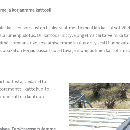
me ja korjaamme kattosi!
luskatteen korjausten lisäksi saat meiltä muutkin kattotyöt Vihd
lla lumenpudotus. Oli kattoosi liittyvä ongelma tai tarve mikä ta
mättömään erikoisosaamiseemme kuuluu erityisesti huopakatot,
huopakaton korjauksissa. Luotettava ja monipuolinen kattofirma V
i huollosta, tiedät että
ttoremontti, kattohuolto,
damme kattosi kuntoon.
vaivaa. Tarvittaessa tulemme