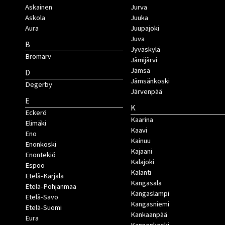
Askainen
Jurva
Askola
Juuka
Aura
Juupajoki
Juva
B
Jyväskylä
Bromarv
Jämijärvi
Jämsä
D
Jämsänkoski
Degerby
Järvenpää
E
K
Eckerö
Kaarina
Elimäki
Kaavi
Eno
Kainuu
Enonkoski
Kajaani
Enontekiö
Kalajoki
Espoo
Kalanti
Etelä-Karjala
Kangasala
Etelä-Pohjanmaa
Kangaslampi
Etelä-Savo
Kangasniemi
Etelä-Suomi
Kankaanpää
Eura