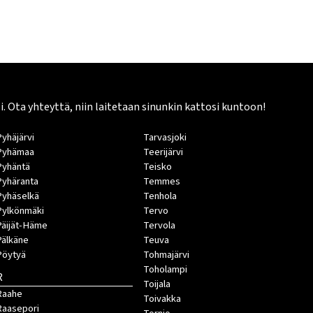
Ota yhteyttä, niin laitetaan sinunkin kattosi kuntoon!
Pyhäjärvi
Tarvasjoki
Pyhämaa
Teerijärvi
Pyhäntä
Teisko
Pyhäranta
Temmes
Pyhäselkä
Tenhola
Pylkönmäki
Tervo
Päijät-Häme
Tervola
Pälkäne
Teuva
Pöytyä
Tohmajärvi
Toholampi
R
Toijala
Raahe
Toivakka
Raasepori