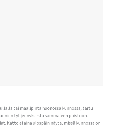
ullalla tai maalipinta huonossa kunnossa, tartu
a rännien tyhjennyksestä sammaleen poistoon.
t. Katto ei aina ulospäin näytä, missä kunnossa on