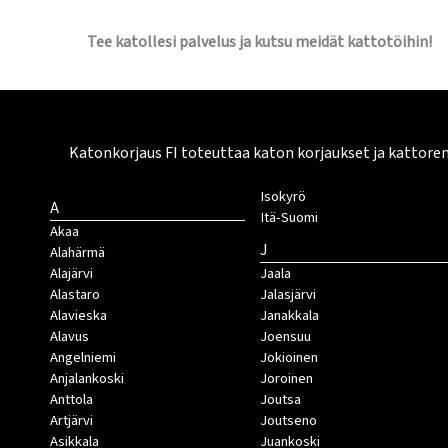
Tee katollesi palvelus ja kutsu meidät kattotöihin!
Katonkorjaus FI toteuttaa katon korjaukset ja kattore
Isokyrö
A
Itä-Suomi
Akaa
J
Alahärmä
Alajärvi
Jaala
Alastaro
Jalasjärvi
Alavieska
Janakkala
Alavus
Joensuu
Angelniemi
Jokioinen
Anjalankoski
Joroinen
Anttola
Joutsa
Artjärvi
Joutseno
Asikkala
Juankoski