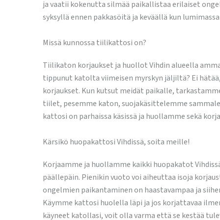
ja vaatii kokenutta silmää paikallistaa erilaiset on
syksyllä ennen pakkasöitä ja keväällä kun lumimassa
Missä kunnossa tiilikattosi on?
Tiilikaton korjaukset ja huollot Vihdin alueella amma
tippunut katolta viimeisen myrskyn jäljiltä? Ei hätä
korjaukset. Kun kutsut meidät paikalle, tarkastamm
tiilet, pesemme katon, suojakäsittelemme sammaleen 
kattosi on parhaissa käsissä ja huollamme sekä korja
Kärsikö huopakattosi Vihdissä, soita meille!
Korjaamme ja huollamme kaikki huopakatot Vihdissä 
päällepäin. Pienikin vuoto voi aiheuttaa isoja korjaus
ongelmien paikantaminen on haastavampaa ja siihen t
Käymme kattosi huolella läpi ja jos korjattavaa ilm
käyneet katollasi, voit olla varma että se kestää tu