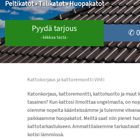
Peltikatot • Tiilikatot • Huopakatot
Pyydä tarjous
✆ 0
- klikkaa tästä -
Kattokorjaus ja kattoremontti Vihti
Katonkorjaus, kattoremontti, kattohuolto ja muut kat
tasainen? Kun kattosi ilmoittaa ongelmasta, on nope
olemme nopeita käänteissämme ja tulemme viivana k
paikkaamme huopakatot. Meiltä saat niin pienet huol
kattotarkastukseen. Ammattilaisemme tarkastavat ka
kotisi lämmössä.