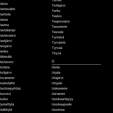
Tornio
Raisio
Tottijärvi
Rantasalmi
Turku
Rantsila
Tuulos
Ranua
Tuupovaara
Rauma
Tuusniemi
Rautalampi
Tuusula
Rautavaara
Tyrnävä
Rautjärvi
Tyrväntö
Reisjärvi
Tyrvää
Renko
Töysä
Riihimäki
U
Riistavesi
istiina
Ulvila
istijärvi
Urjala
Rovaniemi
Utajärvi
Ruokolahti
Utsjoki
Ruotsinpyhtää
Uukuniemi
Ruovesi
Uurainen
Rusko
Uusikaarlepyy
Rymättylä
Uusikaupunki
Rääkkylä
Uusimaa