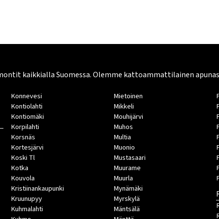
montit kaikkialla Suomessa. Olemme kattoammattilainen apunasi. 
Konnevesi
Mietoinen
Kontiolahti
Mikkeli
Kontiomäki
Mouhijärvi
Korpilahti
Muhos
Korsnäs
Multia
Kortesjärvi
Muonio
Koski Tl
Mustasaari
Kotka
Muurame
Kouvola
Muurla
Kristiinankaupunki
Mynämäki
Kruunupyy
Myrskylä
Kuhmalahti
Mäntsälä