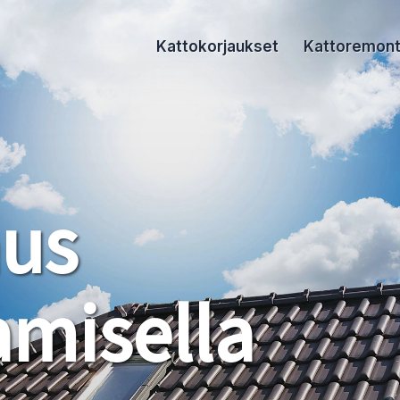
Kattokorjaukset
Kattoremont
aus
misella