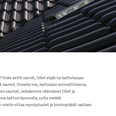
Onko pellit suorat, tiilet ehjät tai kattohuopa
t vauriot. Onneksi me, kattoalan ammattilaisina,
 saumat, vaihdamme rikkinäiset tiilet ja
rma kattosi kunnosta, soita meidät
n mielin ottaa myrskytuulet ja lumimyräkät vastaan