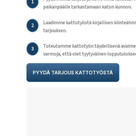
1
paikanpäälle tarkastamaan katon kunnon.
Laadimme kattotyöstä kirjallisen kiinteähint
2
tarjouksen.
Toteutamme kattotyön täydellisenä avaime
3
varmoja, että olet tyytyväinen lopputulokse
PYYDÄ TARJOUS KATTOTYÖSTÄ