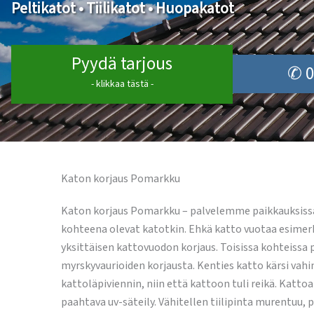
Peltikatot • Tiilikatot • Huopakatot
Pyydä tarjous
✆ 0
- klikkaa tästä -
Katon korjaus Pomarkku
Katon korjaus Pomarkku – palvelemme paikkauksissa v
kohteena olevat katotkin. Ehkä katto vuotaa esimerkik
yksittäisen kattovuodon korjaus. Toisissa kohteiss
myrskyvaurioiden korjausta. Kenties katto kärsi vahin
kattoläpiviennin, niin että kattoon tuli reikä. Katt
paahtava uv-säteily. Vähitellen tiilipinta murentuu, 