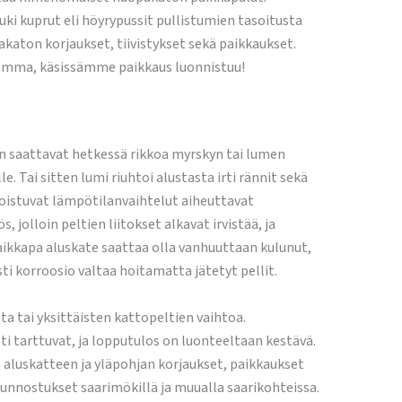
ki kuprut eli höyrypussit pullistumien tasoitusta
aton korjaukset, tiivistykset sekä paikkaukset.
homma, käsissämme paikkaus luonnistuu!
on saattavat hetkessä rikkoa myrskyn tai lumen
e. Tai sitten lumi riuhtoi alustasta irti rännit sekä
n toistuvat lämpötilanvaihtelut aiheuttavat
jolloin peltien liitokset alkavat irvistää, ja
vaikkapa aluskate saattaa olla vanhuuttaan kulunut,
ti korroosio valtaa hoitamatta jätetyt pellit.
a tai yksittäisten kattopeltien vaihtoa.
i tarttuvat, ja lopputulos on luonteeltaan kestävä.
 aluskatteen ja yläpohjan korjaukset, paikkaukset
kunnostukset saarimökillä ja muualla saarikohteissa.