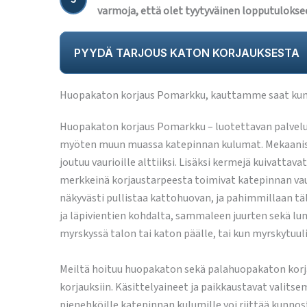
varmoja, että olet tyytyväinen lopputulokse
PYYDÄ TARJOUS KATON KORJAUKSESTA
Huopakaton korjaus Pomarkku, kauttamme saat kunn
Huopakaton korjaus Pomarkku – luotettavan palvelun 
myöten muun muassa katepinnan kulumat. Mekaaniset 
joutuu vaurioille alttiiksi. Lisäksi kermejä kuivattav
merkkeinä korjaustarpeesta toimivat katepinnan vauri
näkyvästi pullistaa kattohuovan, ja pahimmillaan täl
ja läpivientien kohdalta, sammaleen juurten sekä lu
myrskyssä talon tai katon päälle, tai kun myrskytuuli
Meiltä hoituu huopakaton sekä palahuopakaton korja
korjauksiin. Käsittelyaineet ja paikkaustavat valitse
pienehköille katepinnan kulumille voi riittää kunno