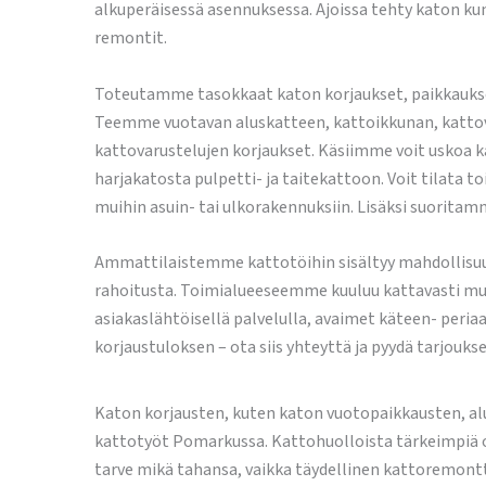
alkuperäisessä asennuksessa. Ajoissa tehty katon ku
remontit.
Toteutamme tasokkaat katon korjaukset, paikkaukset 
Teemme vuotavan aluskatteen, kattoikkunan, kattoval
kattovarustelujen korjaukset. Käsiimme voit uskoa k
harjakatosta pulpetti- ja taitekattoon. Voit tilat
muihin asuin- tai ulkorakennuksiin. Lisäksi suoritam
Ammattilaistemme kattotöihin sisältyy mahdollisuu
rahoitusta. Toimialueeseemme kuuluu kattavasti muuk
asiakaslähtöisellä palvelulla, avaimet käteen- periaa
korjaustuloksen – ota siis yhteyttä ja pyydä tarjo
Katon korjausten, kuten katon vuotopaikkausten, al
kattotyöt Pomarkussa. Kattohuolloista tärkeimpiä ov
tarve mikä tahansa, vaikka täydellinen kattoremont