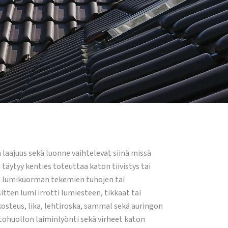
laajuus sekä luonne vaihtelevat siinä missä
 täytyy kenties toteuttaa katon tiivistys tai
an lumikuorman tekemien tuhojen tai
itten lumi irrotti lumiesteen, tikkaat tai
kosteus, lika, lehtiroska, sammal sekä auringon
attohuollon laiminlyönti sekä virheet katon