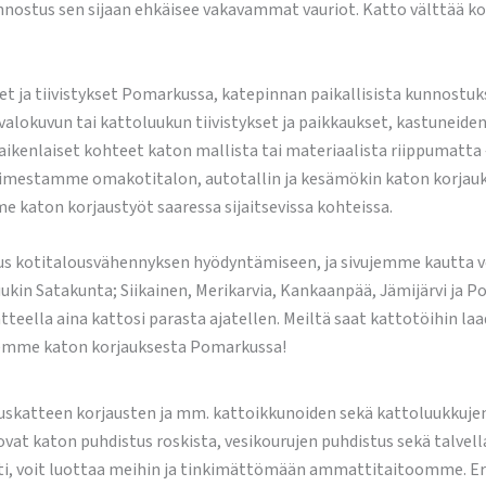
nnostus sen sijaan ehkäisee vakavammat vauriot. Katto välttää ko
ja tiivistykset Pomarkussa, katepinnan paikallisista kunnostuksi
okuvun tai kattoluukun tiivistykset ja paikkaukset, kastuneiden v
aikenlaiset kohteet katon mallista tai materiaalista riippumatta 
a toimestamme omakotitalon, autotallin ja kesämökin katon korjau
me katon korjaustyöt saaressa sijaitsevissa kohteissa.
s kotitalousvähennyksen hyödyntämiseen, ja sivujemme kautta v
in Satakunta; Siikainen, Merikarvia, Kankaanpää, Jämijärvi ja Po
tteella aina kattosi parasta ajatellen. Meiltä saat kattotöihin la
uksemme katon korjauksesta Pomarkussa!
uskatteen korjausten ja mm. kattoikkunoiden sekä kattoluukkujen
at katon puhdistus roskista, vesikourujen puhdistus sekä talvell
ti, voit luottaa meihin ja tinkimättömään ammattitaitoomme. Er