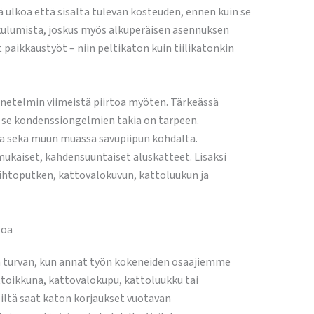
 ulkoa että sisältä tulevan kosteuden, ennen kuin se
ta kulumista, joskus myös alkuperäisen asennuksen
paikkaustyöt – niin peltikaton kuin tiilikatonkin
enetelmin viimeistä piirtoa myöten. Tärkeässä
s se kondenssiongelmien takia on tarpeen.
sta sekä muun muassa savupiipun kohdalta.
ukaiset, kahdensuuntaiset aluskatteet. Lisäksi
ihtoputken, kattovalokuvun, kattoluukun ja
toa
n turvan, kun annat työn kokeneiden osaajiemme
toikkuna, kattovalokupu, kattoluukku tai
ltä saat katon korjaukset vuotavan