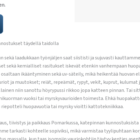
en.
ostukset täydellä taidolla
sekä laadukkaan työnjäljen saat siististi ja sujuvasti kauttamme
sekä kemialliset rasitukset iskevät etenkin vanhempaan huopaan,
at osaltaan ikääntyminen sekä uv-säteily, mikä heikentää huovan ela
ot ja muutokset; reiät, repeämät, rypyt, vekit, kuprut, kulumat 
lainen niin sanottu höyrypussi rikkoo jopa katteen pinnan. Tai s
mikuorman vuoksi tai myrskyvaurioiden toimesta. Ehkä huopakatto
 riepotteli huopavuotia tai myrsky vioitti kattotekniikkaa.
us, tiivistys ja paikkaus Pomarkussa, katepinnan kunnostuksista
mme tarkasti kohteelle sopiviksi, mikä varmistaa tyylipuhtaan korj
stus massalla, kun taas isompiin vauriokohtiin täytyy kenties a