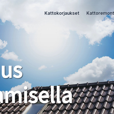
Kattokorjaukset
Kattoremont
aus
misella