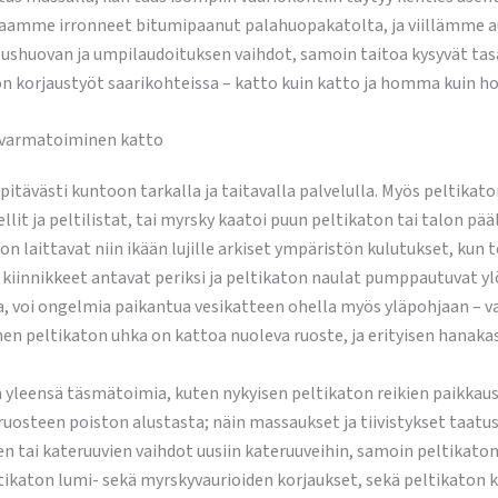
imaamme irronneet bitumipaanut palahuopakatolta, ja viillämme au
huovan ja umpilaudoituksen vaihdot, samoin taitoa kysyvät tasak
 korjaustyöt saarikohteissa – katto kuin katto ja homma kuin 
a varmatoiminen katto
tävästi kuntoon tarkalla ja taitavalla palvelulla. Myös peltikat
lit ja peltilistat, tai myrsky kaatoi puun peltikaton tai talon pääll
katon laittavat niin ikään lujille arkiset ympäristön kulutukset, ku
innikkeet antavat periksi ja peltikaton naulat pumppautuvat ylös, 
aa, voi ongelmia paikantua vesikatteen ohella myös yläpohjaan – 
inen peltikaton uhka on kattoa nuoleva ruoste, ja erityisen hanakas
a yleensä täsmätoimia, kuten nykyisen peltikaton reikien paikkaust
osteen poiston alustasta; näin massaukset ja tiivistykset taatust
n tai kateruuvien vaihdot uusiin kateruuveihin, samoin peltikaton
ltikaton lumi- sekä myrskyvaurioiden korjaukset, sekä peltikaton 