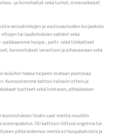
steus- ja homehaitat sekä turhat, ennenaikaiset
sta vesivahinkojen ja vuotovaurioiden korjauksiin.
illojen tai laudoituksien vaihdot sekä
– paikkaamme huopa-, pelti- sekä tiilikatteet
kset, kunnostukset varastoon ja pihasaunaan sekä
oi kuluihin hakea tarpeen mukaan joustavaa
ri. Kunnostamme kattosi taitavin ottein ja
adukkaat tuotteet sekä loistavan, pitkäikäisen
 kunnostuksen lisäksi saat meiltä muutkin
a lumenpudotus. Oli kattoosi liittyvä ongelma tai
ityisen pitkä kokemus meillä on huopakatoista ja