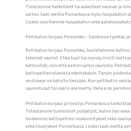
Tiivistämme halkeilleet tai aukeilleet saumat ja li
varten. Saat meiltä Pomarkussa myös huopakaton alus
Lisäksi suoritamme huopakaton sekä palahuopakaton
Peltikaton korjaus Pomarkku – tuloksena tyylikäs j
Peltikaton korjaus Pomarkku, huolehdimme kattosi pi
tekemät vauriot. Ehkä tuuli tai myrsky irrotti kattopel
kattosillat, niin että peltiin syntyi vaurioita. Pelti
kattopeltien elämistä edestakaisin. Tämän johdosta ki
vesitiiveys on katolta tiessään. Kun peltikatto vuot
vaurioitunut tai väärin asennettu. Vielä eräs perinte
Peltikaton korjaus ja tiivistys Pomarkussa tarkoitta
Toteutamme tunnolliset pohjatyöt, kuten lian sekä ru
Hoidamme kattopeltien lisäkiinnitykset sekä nauloje
sekä tiivistykset Pomarkussa. Lisäksi saat meiltä pe