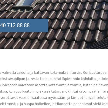
40 712 88 88
ahvalla taidolla ja kattavan kokemuksen turvin. Korjaustarpeen 
si savupiipun juuresta tai piipun tai läpiviennin kohdalta, jolloin
a puolestaan kaivataan astetta kattavampia toimia, kuten painav
koa, kun puu kaatui myrskyssä talon, mökin tai katon päälle. Tai s
oa verottavat vuosien saatossa myös sään- ja lämpötilanvaihtelut, 
pelti ruostuu ja huopa halkeilee, ja tilannetta pahentavat vielä k