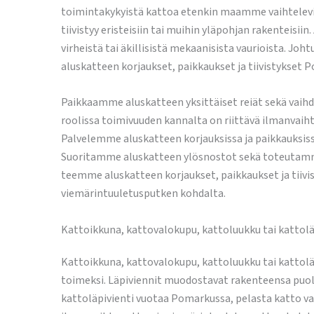
toimintakykyistä kattoa etenkin maamme vaihteleviss
tiivistyy eristeisiin tai muihin yläpohjan rakenteisi
virheistä tai äkillisistä mekaanisista vaurioista. J
aluskatteen korjaukset, paikkaukset ja tiivistykset 
Paikkaamme aluskatteen yksittäiset reiät sekä vaihd
roolissa toimivuuden kannalta on riittävä ilmanvaih
Palvelemme aluskatteen korjauksissa ja paikkauksiss
Suoritamme aluskatteen ylösnostot sekä toteutamme 
teemme aluskatteen korjaukset, paikkaukset ja tiiv
viemärintuuletusputken kohdalta.
Kattoikkuna, kattovalokupu, kattoluukku tai kattolä
Kattoikkuna, kattovalokupu, kattoluukku tai kattol
toimeksi. Läpiviennit muodostavat rakenteensa puol
kattoläpivienti vuotaa Pomarkussa, pelasta katto v