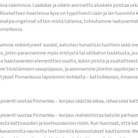
a sääoloissa. Laadukas ja oikein asennettu aluskate poistaa sekä
in. Aluskatteen haasteissa kyse on tyypillisesti sään ja iän tuomis
ohtuivatpa ongelmat sitten mistä tahansa, toteutamme laatuvarmat 
Pomarkussa.
amme reikiintyneet vuodat, katollesi turvallisin tuottein sekä m
to, joten parannamme myös eristystä tai välikaton tuuletusta, jo
a haastavienkin elementtien osalta, kuten jiiristä ja sisätaittee
tiivistämisen savupiippuun, ja asennamme jiireihin oppikirjan m
istykset Pomarkussa läpiviennin kohdalta – kattoikkunan, ilmanva
pivienti vuotaa Pomarkku – korjaus säästää aikaa, rahaa sekä kat
äpivienti vuotaa Pomarkku – korjaus mahdollistaa katolle parhaa
esta kattovuodon ja kosteusvaurion riskin. Kun huomaat, että kat
akavammilta vaurioilta teettämällä kunnostukset kauttamme. Mei