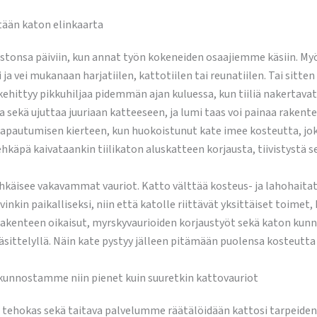
tään katon elinkaarta
istonsa päiviin, kun annat työn kokeneiden osaajiemme käsiin. Myö
 ja vei mukanaan harjatiilen, kattotiilen tai reunatiilen. Tai sitte
 kehittyy pikkuhiljaa pidemmän ajan kuluessa, kun tiiliä nakertav
 sekä ujuttaa juuriaan katteeseen, ja lumi taas voi painaa rakente
pautumisen kierteen, kun huokoistunut kate imee kosteutta, joka v
ehkäpä kaivataankin tiilikaton aluskatteen korjausta, tiivistystä s
 ehkäisee vakavammat vauriot. Katto välttää kosteus- ja lahohaitat
inkin paikalliseksi, niin että katolle riittävät yksittäiset toimet
rakenteen oikaisut, myrskyvaurioiden korjaustyöt sekä katon kunno
sittelyllä. Näin kate pystyy jälleen pitämään puolensa kosteutta 
, kunnostamme niin pienet kuin suuretkin kattovauriot
 – tehokas sekä taitava palvelumme räätälöidään kattosi tarpeide