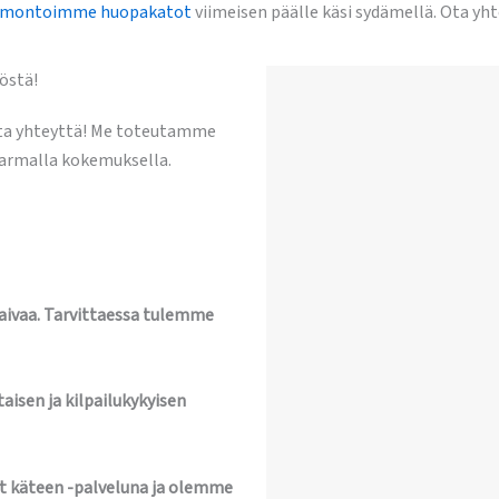
emontoimme huopakatot
viimeisen päälle käsi sydämellä. Ota yh
östä!
 ota yhteyttä! Me toteutamme
varmalla kokemuksella.
vaivaa. Tarvittaessa tulemme
aisen ja kilpailukykyisen
t käteen -palveluna ja olemme