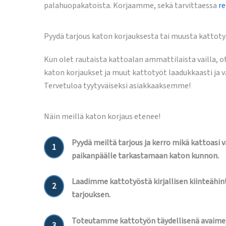
palahuopakatoista. Korjaamme, sekä tarvittaessa
r
Pyydä tarjous katon korjauksesta tai muusta kattoty
Kun olet rautaista kattoalan ammattilaista vailla,
katon korjaukset ja muut kattotyöt laadukkaasti ja 
Tervetuloa tyytyväiseksi asiakkaaksemme!
Näin meillä katon korjaus etenee!
Pyydä meiltä tarjous ja kerro mikä kattoasi 
1
paikanpäälle tarkastamaan katon kunnon.
Laadimme kattotyöstä kirjallisen kiinteähint
2
tarjouksen.
Toteutamme kattotyön täydellisenä avaime
3