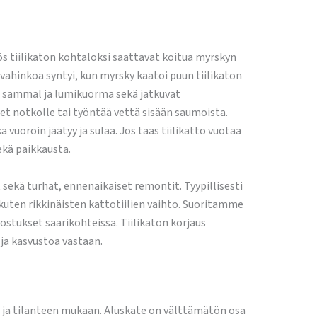
s tiilikaton kohtaloksi saattavat koitua myrskyn
n vahinkoa syntyi, kun myrsky kaatoi puun tiilikaton
at sammal ja lumikuorma sekä jatkuvat
et notkolle tai työntää vettä sisään saumoista.
uoroin jäätyy ja sulaa. Jos taas tiilikatto vuotaa
ekä paikkausta.
 sekä turhat, ennenaikaiset remontit. Tyypillisesti
, kuten rikkinäisten kattotiilien vaihto. Suoritamme
stukset saarikohteissa. Tiilikaton korjaus
ja kasvustoa vastaan.
n ja tilanteen mukaan. Aluskate on välttämätön osa