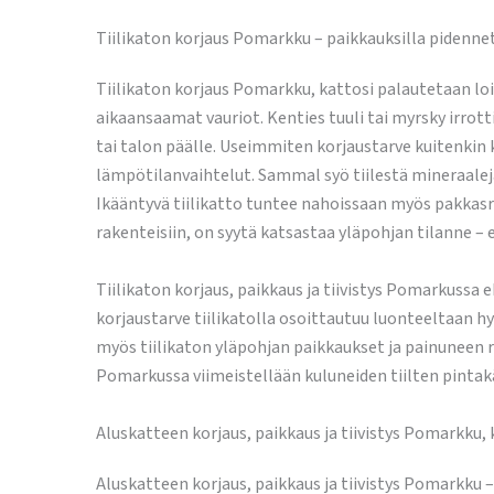
Tiilikaton korjaus Pomarkku – paikkauksilla pidenne
Tiilikaton korjaus Pomarkku, kattosi palautetaan lo
aikaansaamat vauriot. Kenties tuuli tai myrsky irrotti
tai talon päälle. Useimmiten korjaustarve kuitenkin
lämpötilanvaihtelut. Sammal syö tiilestä mineraaleja
Ikääntyvä tiilikatto tuntee nahoissaan myös pakkasra
rakenteisiin, on syytä katsastaa yläpohjan tilanne – 
Tiilikaton korjaus, paikkaus ja tiivistys Pomarkussa
korjaustarve tiilikatolla osoittautuu luonteeltaan hyv
myös tiilikaton yläpohjan paikkaukset ja painuneen 
Pomarkussa viimeistellään kuluneiden tiilten pintakä
Aluskatteen korjaus, paikkaus ja tiivistys Pomarkku
Aluskatteen korjaus, paikkaus ja tiivistys Pomarkku