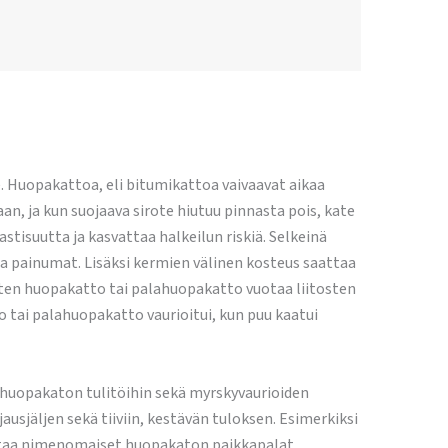
. Huopakattoa, eli bitumikattoa vaivaavat aikaa
 ja kun suojaava sirote hiutuu pinnasta pois, kate
stisuutta ja kasvattaa halkeilun riskiä. Selkeinä
ja painumat. Lisäksi kermien välinen kosteus saattaa
itten huopakatto tai palahuopakatto vuotaa liitosten
 tai palahuopakatto vaurioitui, kun puu kaatui
 huopakaton tulitöihin sekä myrskyvaurioiden
ausjäljen sekä tiiviin, kestävän tuloksen. Esimerkiksi
sentaa nimenomaiset huopakaton paikkapalat.