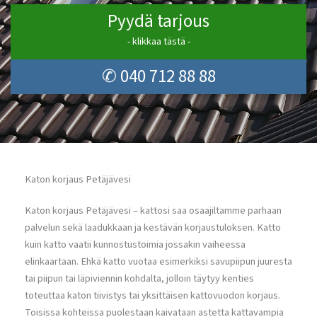
Pyydä tarjous
- klikkaa tästä -
✆ 040 712 88 88
Katon korjaus Petäjävesi
Katon korjaus Petäjävesi – kattosi saa osaajiltamme parhaan
palvelun sekä laadukkaan ja kestävän korjaustuloksen. Katto
kuin katto vaatii kunnostustoimia jossakin vaiheessa
elinkaartaan. Ehkä katto vuotaa esimerkiksi savupiipun juuresta
tai piipun tai läpiviennin kohdalta, jolloin täytyy kenties
toteuttaa katon tiivistys tai yksittäisen kattovuodon korjaus.
Toisissa kohteissa puolestaan kaivataan astetta kattavampia