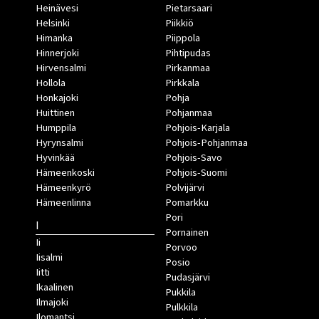
Heinävesi
Pietarsaari
Helsinki
Piikkiö
Himanka
Piippola
Hinnerjoki
Pihtipudas
Hirvensalmi
Pirkanmaa
Hollola
Pirkkala
Honkajoki
Pohja
Huittinen
Pohjanmaa
Humppila
Pohjois-Karjala
Hyrynsalmi
Pohjois-Pohjanmaa
Hyvinkää
Pohjois-Savo
Hämeenkoski
Pohjois-Suomi
Hämeenkyrö
Polvijärvi
Hämeenlinna
Pomarkku
Pori
I
Pornainen
Ii
Porvoo
Iisalmi
Posio
Iitti
Pudasjärvi
Ikaalinen
Pukkila
Ilmajoki
Pulkkila
Ilomantsi