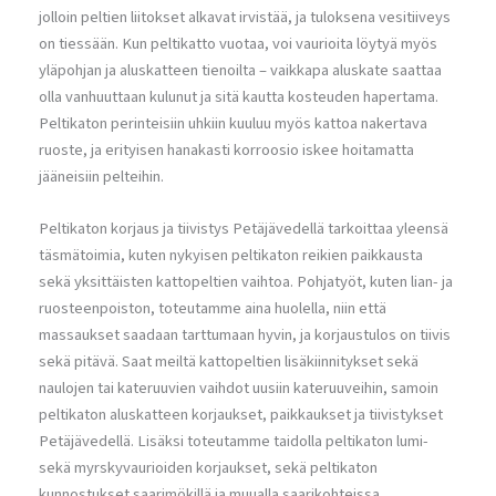
jolloin peltien liitokset alkavat irvistää, ja tuloksena vesitiiveys
on tiessään. Kun peltikatto vuotaa, voi vaurioita löytyä myös
yläpohjan ja aluskatteen tienoilta – vaikkapa aluskate saattaa
olla vanhuuttaan kulunut ja sitä kautta kosteuden hapertama.
Peltikaton perinteisiin uhkiin kuuluu myös kattoa nakertava
ruoste, ja erityisen hanakasti korroosio iskee hoitamatta
jääneisiin pelteihin.
Peltikaton korjaus ja tiivistys Petäjävedellä tarkoittaa yleensä
täsmätoimia, kuten nykyisen peltikaton reikien paikkausta
sekä yksittäisten kattopeltien vaihtoa. Pohjatyöt, kuten lian- ja
ruosteenpoiston, toteutamme aina huolella, niin että
massaukset saadaan tarttumaan hyvin, ja korjaustulos on tiivis
sekä pitävä. Saat meiltä kattopeltien lisäkiinnitykset sekä
naulojen tai kateruuvien vaihdot uusiin kateruuveihin, samoin
peltikaton aluskatteen korjaukset, paikkaukset ja tiivistykset
Petäjävedellä. Lisäksi toteutamme taidolla peltikaton lumi-
sekä myrskyvaurioiden korjaukset, sekä peltikaton
kunnostukset saarimökillä ja muualla saarikohteissa.