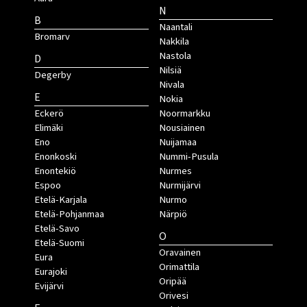
N
B
Naantali
Bromarv
Nakkila
Nastola
D
Nilsiä
Degerby
Nivala
E
Nokia
Eckerö
Noormarkku
Elimäki
Nousiainen
Eno
Nuijamaa
Enonkoski
Nummi-Pusula
Enontekiö
Nurmes
Espoo
Nurmijärvi
Etelä-Karjala
Nurmo
Etelä-Pohjanmaa
Närpiö
Etelä-Savo
O
Etelä-Suomi
Oravainen
Eura
Orimattila
Eurajoki
Oripää
Evijärvi
Orivesi