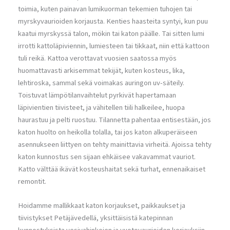
toimia, kuten painavan lumikuorman tekemien tuhojen tai
myrskyvaurioiden korjausta. Kenties haasteita syntyi, kun puu
kaatui myrskyssä talon, mökin tai katon päälle. Tai sitten lumi
irrotti kattoläpiviennin, lumiesteen tai tikkaat, niin että kattoon
tuli reikä. Kattoa verottavat vuosien saatossa myös
huomattavasti arkisemmat tekijät, kuten kosteus, lika,
lehtiroska, sammal sekä voimakas auringon uv-säteily.
Toistuvat lämpötilanvaihtelut pyrkivät hapertamaan
läpivientien tiivisteet, ja vähitellen tiili halkeilee, huopa
haurastuu ja pelti ruostuu. Tilannetta pahentaa entisestään, jos
katon huolto on heikolla tolalla, tai jos katon alkuperäiseen
asennukseen liittyen on tehty mainittavia virheitä. Ajoissa tehty
katon kunnostus sen sijaan ehkäisee vakavammat vauriot.
Katto välttää ikävät kosteushaitat sekä turhat, ennenaikaiset
remontit.
Hoidamme mallikkaat katon korjaukset, paikkaukset ja
tiivistykset Petäjävedellä, yksittäisistä katepinnan