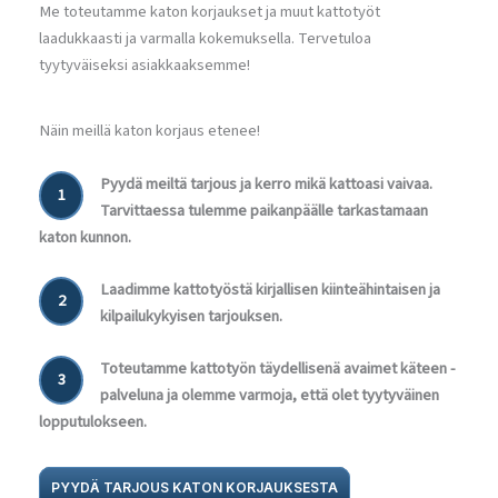
Me toteutamme katon korjaukset ja muut kattotyöt
laadukkaasti ja varmalla kokemuksella. Tervetuloa
tyytyväiseksi asiakkaaksemme!
Näin meillä katon korjaus etenee!
Pyydä meiltä tarjous ja kerro mikä kattoasi vaivaa.
1
Tarvittaessa tulemme paikanpäälle tarkastamaan
katon kunnon.
Laadimme kattotyöstä kirjallisen kiinteähintaisen ja
2
kilpailukykyisen tarjouksen.
Toteutamme kattotyön täydellisenä avaimet käteen -
3
palveluna ja olemme varmoja, että olet tyytyväinen
lopputulokseen.
PYYDÄ TARJOUS KATON KORJAUKSESTA