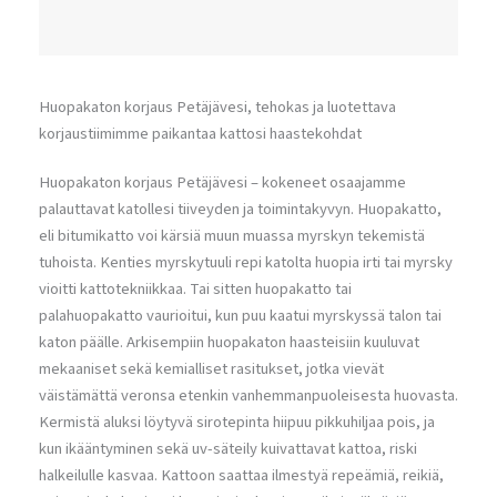
Huopakaton korjaus Petäjävesi, tehokas ja luotettava
korjaustiimimme paikantaa kattosi haastekohdat
Huopakaton korjaus Petäjävesi – kokeneet osaajamme
palauttavat katollesi tiiveyden ja toimintakyvyn. Huopakatto,
eli bitumikatto voi kärsiä muun muassa myrskyn tekemistä
tuhoista. Kenties myrskytuuli repi katolta huopia irti tai myrsky
vioitti kattotekniikkaa. Tai sitten huopakatto tai
palahuopakatto vaurioitui, kun puu kaatui myrskyssä talon tai
katon päälle. Arkisempiin huopakaton haasteisiin kuuluvat
mekaaniset sekä kemialliset rasitukset, jotka vievät
väistämättä veronsa etenkin vanhemmanpuoleisesta huovasta.
Kermistä aluksi löytyvä sirotepinta hiipuu pikkuhiljaa pois, ja
kun ikääntyminen sekä uv-säteily kuivattavat kattoa, riski
halkeilulle kasvaa. Kattoon saattaa ilmestyä repeämiä, reikiä,