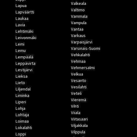
Valkeala
Lapua
Valtimo
Lapväärtti
Vammala
Laukaa
Vampula
Lavia
Vantaa
Lehtimäki
Varkaus
Leivonmäki
Varpaisjärvi
Lemi
Varsinais-Suomi
Lemu
Vehkalahti
Lempäälä
Vehmaa
Leppävirta
Vehmersalmi
Lestijärvi
Velkua
Lieksa
Vesanto
Lieto
Vesilahti
Liljendal
Veteli
Liminka
Vieremä
Liperi
Vihti
Lohja
Viiala
Lohtaja
Viitasaari
Loimaa
Viljakkala
Lokalahti
Vilppula
Loppi