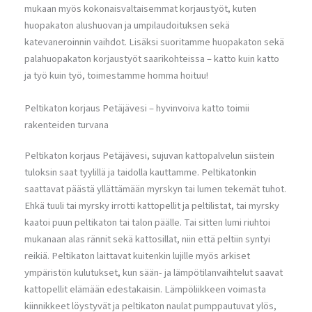
mukaan myös kokonaisvaltaisemmat korjaustyöt, kuten
huopakaton alushuovan ja umpilaudoituksen sekä
katevaneroinnin vaihdot. Lisäksi suoritamme huopakaton sekä
palahuopakaton korjaustyöt saarikohteissa – katto kuin katto
ja työ kuin työ, toimestamme homma hoituu!
Peltikaton korjaus Petäjävesi – hyvinvoiva katto toimii
rakenteiden turvana
Peltikaton korjaus Petäjävesi, sujuvan kattopalvelun siistein
tuloksin saat tyylillä ja taidolla kauttamme. Peltikatonkin
saattavat päästä yllättämään myrskyn tai lumen tekemät tuhot.
Ehkä tuuli tai myrsky irrotti kattopellit ja peltilistat, tai myrsky
kaatoi puun peltikaton tai talon päälle. Tai sitten lumi riuhtoi
mukanaan alas rännit sekä kattosillat, niin että peltiin syntyi
reikiä. Peltikaton laittavat kuitenkin lujille myös arkiset
ympäristön kulutukset, kun sään- ja lämpötilanvaihtelut saavat
kattopellit elämään edestakaisin. Lämpöliikkeen voimasta
kiinnikkeet löystyvät ja peltikaton naulat pumppautuvat ylös,