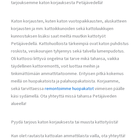
tarjouksemme katon korjauksesta Petäjävedellä!
Katon korjausten, kuten katon vuotopaikkausten, aluskatteen
korjausten ja mm. kattoikkunoiden sekä kattoluukkujen
kunnostuksen lisäksi saat meiltä muutkin kattotyöt
Petäjävedellä. Kattohuolloista tärkeimpiä ovat katon puhdistus
roskista, vesikourujen tyhjennys sekä talvella lumenpudotus.
Oli kattoosi liittyvä ongelma tai tarve mikä tahansa, vaikka
täydellinen kattoremontti, voit luottaa meihin ja
tinkimättömään ammattitaitoomme. Erityisen pitkä kokemus
meillä on huopakatoista ja palahuopakatoista. Korjaamme,
sekä tarvittaessa
remontoimme huopakatot
viimeisen päälle
käsi sydämellä. Ota yhteyttä missä tahansa Petäjäveden
alueella!
Pyydä tarjous katon korjauksesta tai muusta kattotyöstä!
Kun olet rautaista kattoalan ammattilaista vailla, ota yhteyttä!