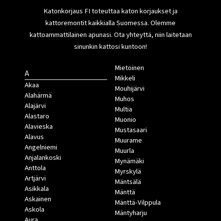
Katonkorjaus FI toteuttaa katon korjaukset ja
kattoremontit kaikkialla Suomessa. Olemme
kattoammattilainen apunasi. Ota yhteyttä, niin laitetaan
sinunkin kattosi kuntoon!
Mietoinen
A
Mikkeli
Akaa
Mouhijärvi
Alahärmä
Muhos
Alajärvi
Multia
Alastaro
Muonio
Alavieska
Mustasaari
Alavus
Muurame
Angelniemi
Muurla
Anjalankoski
Mynämäki
Anttola
Myrskylä
Artjärvi
Mäntsälä
Asikkala
Mänttä
Askainen
Mänttä-Vilppula
Askola
Mäntyharju
Aura