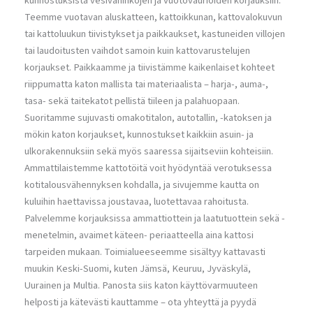
kunnostuksista vesivahinkojen ja vuotovaurioiden korjauksiin.
Teemme vuotavan aluskatteen, kattoikkunan, kattovalokuvun
tai kattoluukun tiivistykset ja paikkaukset, kastuneiden villojen
tai laudoitusten vaihdot samoin kuin kattovarustelujen
korjaukset. Paikkaamme ja tiivistämme kaikenlaiset kohteet
riippumatta katon mallista tai materiaalista – harja-, auma-,
tasa- sekä taitekatot pellistä tiileen ja palahuopaan.
Suoritamme sujuvasti omakotitalon, autotallin, -katoksen ja
mökin katon korjaukset, kunnostukset kaikkiin asuin- ja
ulkorakennuksiin sekä myös saaressa sijaitseviin kohteisiin.
Ammattilaistemme kattotöitä voit hyödyntää verotuksessa
kotitalousvähennyksen kohdalla, ja sivujemme kautta on
kuluihin haettavissa joustavaa, luotettavaa rahoitusta.
Palvelemme korjauksissa ammattiottein ja laatutuottein sekä -
menetelmin, avaimet käteen- periaatteella aina kattosi
tarpeiden mukaan. Toimialueeseemme sisältyy kattavasti
muukin Keski-Suomi, kuten Jämsä, Keuruu, Jyväskylä,
Uurainen ja Multia. Panosta siis katon käyttövarmuuteen
helposti ja kätevästi kauttamme – ota yhteyttä ja pyydä