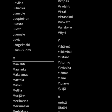
Vimpeli
Loviisa
Virolahti
Luhanka
Virrat
Lumijoki
Virtasalmi
Luopioinen
Vuokatti
Luosto
Vähäkyrö
Luoto
Vöyri
Luumäki
Luvia
Y
Längelmäki
Ylihärmä
Länsi-Suomi
Ylikiiminki
Ylistaro
M
Ylitornio
Maalahti
Ylivieska
Maaninka
Ylämaa
Maksamaa
Yläne
Marttila
Ylöjärvi
Masku
Ypäjä
Mellilä
Merijärvi
Ä
Merikarvia
Äetsä
Merimasku
Ähtäri
Miehikkälä