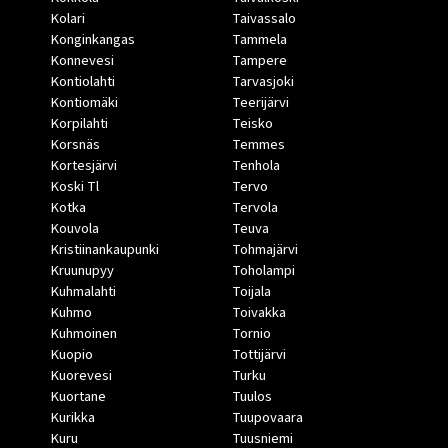
Kolari
Taivassalo
Konginkangas
Tammela
Konnevesi
Tampere
Kontiolahti
Tarvasjoki
Kontiomäki
Teerijärvi
Korpilahti
Teisko
Korsnäs
Temmes
Kortesjärvi
Tenhola
Koski Tl
Tervo
Kotka
Tervola
Kouvola
Teuva
Kristiinankaupunki
Tohmajärvi
Kruunupyy
Toholampi
Kuhmalahti
Toijala
Kuhmo
Toivakka
Kuhmoinen
Tornio
Kuopio
Tottijärvi
Kuorevesi
Turku
Kuortane
Tuulos
Kurikka
Tuupovaara
Kuru
Tuusniemi