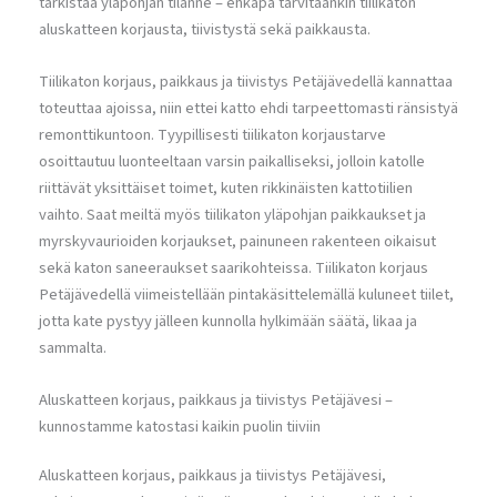
tarkistaa yläpohjan tilanne – ehkäpä tarvitaankin tiilikaton
aluskatteen korjausta, tiivistystä sekä paikkausta.
Tiilikaton korjaus, paikkaus ja tiivistys Petäjävedellä kannattaa
toteuttaa ajoissa, niin ettei katto ehdi tarpeettomasti ränsistyä
remonttikuntoon. Tyypillisesti tiilikaton korjaustarve
osoittautuu luonteeltaan varsin paikalliseksi, jolloin katolle
riittävät yksittäiset toimet, kuten rikkinäisten kattotiilien
vaihto. Saat meiltä myös tiilikaton yläpohjan paikkaukset ja
myrskyvaurioiden korjaukset, painuneen rakenteen oikaisut
sekä katon saneeraukset saarikohteissa. Tiilikaton korjaus
Petäjävedellä viimeistellään pintakäsittelemällä kuluneet tiilet,
jotta kate pystyy jälleen kunnolla hylkimään säätä, likaa ja
sammalta.
Aluskatteen korjaus, paikkaus ja tiivistys Petäjävesi –
kunnostamme katostasi kaikin puolin tiiviin
Aluskatteen korjaus, paikkaus ja tiivistys Petäjävesi,