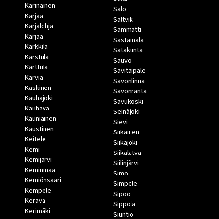
Karinainen
Salo
Karjaa
Saltvik
Karjalohja
Sammatti
Karjaa
Sastamala
Karkkila
Satakunta
Karstula
Sauvo
Karttula
Savitaipale
Karvia
Savonlinna
Kaskinen
Savonranta
Kauhajoki
Savukoski
Kauhava
Seinäjoki
Kauniainen
Sievi
Kaustinen
Siikainen
Keitele
Siikajoki
Kemi
Siikalatva
Kemijärvi
Siilinjärvi
Keminmaa
Simo
Kemiönsaari
Simpele
Kempele
Sipoo
Kerava
Sippola
Kerimäki
Siuntio