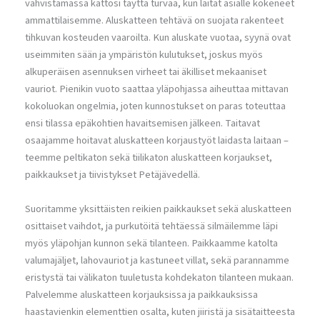
vahvistamassa kattosi täyttä turvaa, kun laitat asialle kokeneet
ammattilaisemme. Aluskatteen tehtävä on suojata rakenteet
tihkuvan kosteuden vaaroilta. Kun aluskate vuotaa, syynä ovat
useimmiten sään ja ympäristön kulutukset, joskus myös
alkuperäisen asennuksen virheet tai äkilliset mekaaniset
vauriot. Pienikin vuoto saattaa yläpohjassa aiheuttaa mittavan
kokoluokan ongelmia, joten kunnostukset on paras toteuttaa
ensi tilassa epäkohtien havaitsemisen jälkeen. Taitavat
osaajamme hoitavat aluskatteen korjaustyöt laidasta laitaan –
teemme peltikaton sekä tiilikaton aluskatteen korjaukset,
paikkaukset ja tiivistykset Petäjävedellä.
Suoritamme yksittäisten reikien paikkaukset sekä aluskatteen
osittaiset vaihdot, ja purkutöitä tehtäessä silmäilemme läpi
myös yläpohjan kunnon sekä tilanteen. Paikkaamme katolta
valumajäljet, lahovauriot ja kastuneet villat, sekä parannamme
eristystä tai välikaton tuuletusta kohdekaton tilanteen mukaan.
Palvelemme aluskatteen korjauksissa ja paikkauksissa
haastavienkin elementtien osalta, kuten jiiristä ja sisätaitteesta