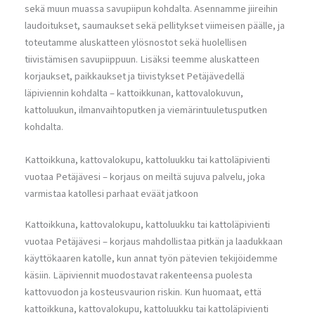
sekä muun muassa savupiipun kohdalta. Asennamme jiireihin
laudoitukset, saumaukset sekä pellitykset viimeisen päälle, ja
toteutamme aluskatteen ylösnostot sekä huolellisen
tiivistämisen savupiippuun. Lisäksi teemme aluskatteen
korjaukset, paikkaukset ja tiivistykset Petäjävedellä
läpiviennin kohdalta – kattoikkunan, kattovalokuvun,
kattoluukun, ilmanvaihtoputken ja viemärintuuletusputken
kohdalta.
Kattoikkuna, kattovalokupu, kattoluukku tai kattoläpivienti
vuotaa Petäjävesi – korjaus on meiltä sujuva palvelu, joka
varmistaa katollesi parhaat eväät jatkoon
Kattoikkuna, kattovalokupu, kattoluukku tai kattoläpivienti
vuotaa Petäjävesi – korjaus mahdollistaa pitkän ja laadukkaan
käyttökaaren katolle, kun annat työn pätevien tekijöidemme
käsiin. Läpiviennit muodostavat rakenteensa puolesta
kattovuodon ja kosteusvaurion riskin. Kun huomaat, että
kattoikkuna, kattovalokupu, kattoluukku tai kattoläpivienti