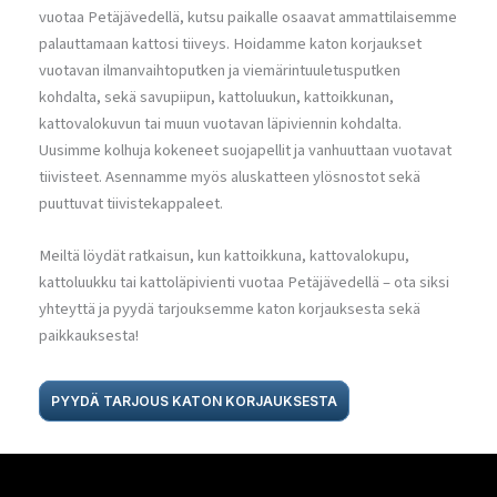
vuotaa Petäjävedellä, kutsu paikalle osaavat ammattilaisemme
palauttamaan kattosi tiiveys. Hoidamme katon korjaukset
vuotavan ilmanvaihtoputken ja viemärintuuletusputken
kohdalta, sekä savupiipun, kattoluukun, kattoikkunan,
kattovalokuvun tai muun vuotavan läpiviennin kohdalta.
Uusimme kolhuja kokeneet suojapellit ja vanhuuttaan vuotavat
tiivisteet. Asennamme myös aluskatteen ylösnostot sekä
puuttuvat tiivistekappaleet.
Meiltä löydät ratkaisun, kun kattoikkuna, kattovalokupu,
kattoluukku tai kattoläpivienti vuotaa Petäjävedellä – ota siksi
yhteyttä ja pyydä tarjouksemme katon korjauksesta sekä
paikkauksesta!
PYYDÄ TARJOUS KATON KORJAUKSESTA