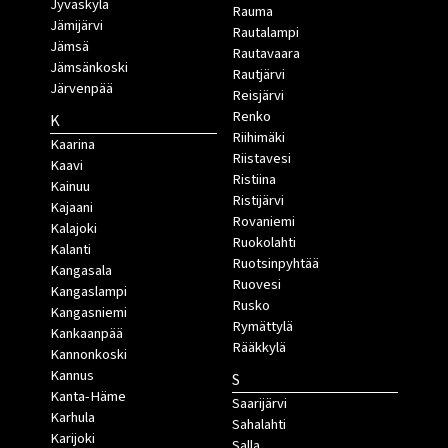
Jyväskylä
Rauma
Jämijärvi
Rautalampi
Jämsä
Rautavaara
Jämsänkoski
Rautjärvi
Järvenpää
Reisjärvi
Renko
K
Riihimäki
Kaarina
Riistavesi
Kaavi
Ristiina
Kainuu
Ristijärvi
Kajaani
Rovaniemi
Kalajoki
Ruokolahti
Kalanti
Ruotsinpyhtää
Kangasala
Ruovesi
Kangaslampi
Rusko
Kangasniemi
Rymättylä
Kankaanpää
Rääkkylä
Kannonkoski
Kannus
S
Kanta-Häme
Saarijärvi
Karhula
Sahalahti
Karijoki
Salla