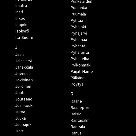
Punkalaidun
Imatra
Puolanka
Inari
Puumala
Inkoo
Pyhtää
Isojoki
Pyhäjoki
Isokyrö
Pyhäjärvi
Itä-Suomi
Pyhämaa
Pyhäntä
J
Pyhäranta
Jaala
Pyhäselkä
Jalasjärvi
Pylkönmäki
Janakkala
Päijät-Häme
Joensuu
Pälkäne
Jokioinen
Pöytyä
Joroinen
Joutsa
R
Joutseno
Raahe
Juankoski
Raasepori
Jurva
Raisio
Juuka
Rantasalmi
Juupajoki
Rantsila
Juva
Ranua