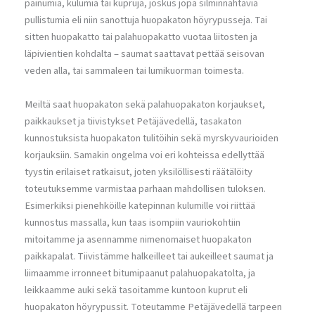
painumia, kulumia tai kupruja, joskus jopa silminnähtäviä
pullistumia eli niin sanottuja huopakaton höyrypusseja. Tai
sitten huopakatto tai palahuopakatto vuotaa liitosten ja
läpivientien kohdalta – saumat saattavat pettää seisovan
veden alla, tai sammaleen tai lumikuorman toimesta.
Meiltä saat huopakaton sekä palahuopakaton korjaukset,
paikkaukset ja tiivistykset Petäjävedellä, tasakaton
kunnostuksista huopakaton tulitöihin sekä myrskyvaurioiden
korjauksiin. Samakin ongelma voi eri kohteissa edellyttää
tyystin erilaiset ratkaisut, joten yksilöllisesti räätälöity
toteutuksemme varmistaa parhaan mahdollisen tuloksen.
Esimerkiksi pienehköille katepinnan kulumille voi riittää
kunnostus massalla, kun taas isompiin vauriokohtiin
mitoitamme ja asennamme nimenomaiset huopakaton
paikkapalat. Tiivistämme halkeilleet tai aukeilleet saumat ja
liimaamme irronneet bitumipaanut palahuopakatolta, ja
leikkaamme auki sekä tasoitamme kuntoon kuprut eli
huopakaton höyrypussit. Toteutamme Petäjävedellä tarpeen