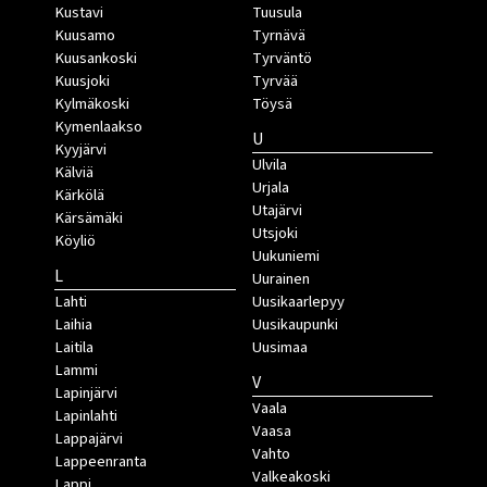
Kustavi
Tuusula
Kuusamo
Tyrnävä
Kuusankoski
Tyrväntö
Kuusjoki
Tyrvää
Kylmäkoski
Töysä
Kymenlaakso
U
Kyyjärvi
Ulvila
Kälviä
Urjala
Kärkölä
Utajärvi
Kärsämäki
Utsjoki
Köyliö
Uukuniemi
L
Uurainen
Lahti
Uusikaarlepyy
Laihia
Uusikaupunki
Laitila
Uusimaa
Lammi
V
Lapinjärvi
Vaala
Lapinlahti
Vaasa
Lappajärvi
Vahto
Lappeenranta
Valkeakoski
Lappi