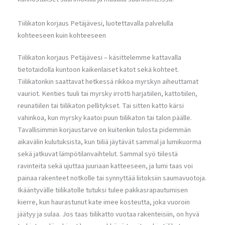
Tiilikaton korjaus Petäjävesi, luotettavalla palvelulla
kohteeseen kuin kohteeseen
Tiilikaton korjaus Petäjävesi – käsittelemme kattavalla
tietotaidolla kuntoon kaikenlaiset katot sekä kohteet.
Tiilikatonkin saattavat hetkessä rikkoa myrskyn aiheuttamat
vauriot. Kenties tuuli tai myrsky irrotti harjatiilen, kattotiilen,
reunatiilen tai tiilikaton pellitykset. Tai sitten katto kärsi
vahinkoa, kun myrsky kaatoi puun tiilikaton tai talon päälle.
Tavallisimmin korjaustarve on kuitenkin tulosta pidemmän
aikavälin kulutuksista, kun tiiliä jäytävät sammal ja lumikuorma
sekä jatkuvat lämpötilanvaihtelut. Sammal syö tiilestä
ravinteita sekä ujuttaa juuriaan katteeseen, ja lumi taas voi
painaa rakenteet notkolle tai synnyttää liitoksiin saumavuotoja.
Ikääntyvälle tiilikatolle tutuksi tulee pakkasrapautumisen
kierre, kun haurastunut kate imee kosteutta, joka vuoroin
jäätyy ja sulaa. Jos taas tiilikatto vuotaa rakenteisiin, on hyvä