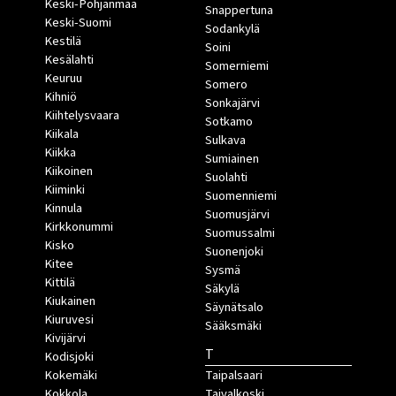
Keski-Pohjanmaa
Snappertuna
Keski-Suomi
Sodankylä
Kestilä
Soini
Kesälahti
Somerniemi
Keuruu
Somero
Kihniö
Sonkajärvi
Kiihtelysvaara
Sotkamo
Kiikala
Sulkava
Kiikka
Sumiainen
Kiikoinen
Suolahti
Kiiminki
Suomenniemi
Kinnula
Suomusjärvi
Kirkkonummi
Suomussalmi
Kisko
Suonenjoki
Kitee
Sysmä
Kittilä
Säkylä
Kiukainen
Säynätsalo
Kiuruvesi
Sääksmäki
Kivijärvi
T
Kodisjoki
Kokemäki
Taipalsaari
Kokkola
Taivalkoski