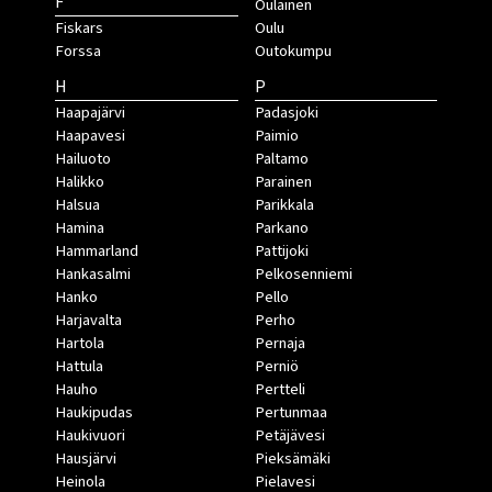
F
Oulainen
Fiskars
Oulu
Forssa
Outokumpu
H
P
Haapajärvi
Padasjoki
Haapavesi
Paimio
Hailuoto
Paltamo
Halikko
Parainen
Halsua
Parikkala
Hamina
Parkano
Hammarland
Pattijoki
Hankasalmi
Pelkosenniemi
Hanko
Pello
Harjavalta
Perho
Hartola
Pernaja
Hattula
Perniö
Hauho
Pertteli
Haukipudas
Pertunmaa
Haukivuori
Petäjävesi
Hausjärvi
Pieksämäki
Heinola
Pielavesi