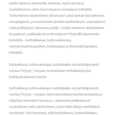
minkä tahansa elementin suhteen, myös jiiristä ja
sisätaitteesta sekä muun muassa savupiipun kohdalta.
Toteutamme aluskatteen ylösnostot sekä tarkan tiivistämisen
savupiippuun, ja asennamme jiireihin laudoitukset, saumaukset
sekä pellitykset viimeisen päälle. Lisäksi teemme aluskatteen
korjaukset, paikkaukset ja tiivistykset Pöytyällä läpiviennin
kohdalta – kattoikkunan, kattovalokuvun,
viemärintuuletusputken, kattoluukun ja ilmanvaihtoputken
kohdalta.
Kattoikkuna, kattovalokupu, kattoluukku tai kattoläpivienti
vuotaa Pöytyä – korjaus toteutetaan mittatilaustyönä
kattopalvelumme kautta
Kattoikkuna, kattovalokupu, kattoluukku tai kattoläpivienti
vuotaa Pöytyä – korjaus tehostaa kattosi käyttövarmuutta ja
säilyttää rakenteet turvassa. Läpiviennit puhkaisevat
vesikatteen sekä aluskatteen, joten niihin liittyy merkittävä
vuotoriski. Kun huomaat, että kattoikkuna, kattovalokupu,