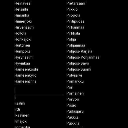
Heinävesi
Pietarsaari
Helsinki
Piikkiö
Himanka
Piippola
Hinnerjoki
Pihtipudas
Hirvensalmi
Pirkanmaa
Hollola
Pirkkala
Honkajoki
Pohja
Huittinen
Pohjanmaa
Humppila
Pohjois-Karjala
Hyrynsalmi
Pohjois-Pohjanmaa
Hyvinkää
Pohjois-Savo
Hämeenkoski
Pohjois-Suomi
Hämeenkyrö
Polvijärvi
Hämeenlinna
Pomarkku
Pori
I
Pornainen
Ii
Porvoo
Iisalmi
Posio
Iitti
Pudasjärvi
Ikaalinen
Pukkila
Ilmajoki
Pulkkila
Ilomantsi