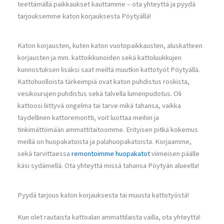
teettämällä paikkaukset kauttamme – ota yhteyttä ja pyydä
tarjouksemme katon korjauksesta Pöytyällä!
Katon korjausten, kuten katon vuotopaikkausten, aluskatteen
korjausten ja mm. kattoikkunoiden sekä kattoluukkujen
kunnostuksen lisäksi saat meiltä muutkin kattotyöt Pöytyällä.
Kattohuolloista tärkeimpiä ovat katon puhdistus roskista,
vesikourujen puhdistus sekä talvella lumenpudotus. Oli
kattoosi liittyvä ongelma tai tarve mikä tahansa, vaikka
täydellinen kattoremontti, voit luottaa meihin ja
tinkimättömään ammattitaitoomme. Erityisen pitkä kokemus
meillä on huopakatoista ja palahuopakatoista. Korjaamme,
sekä tarvittaessa
remontoimme huopakatot
viimeisen päälle
käsi sydämellä. Ota yhteyttä missä tahansa Pöytyän alueella!
Pyydä tarjous katon korjauksesta tai muusta kattotyöstä!
Kun olet rautaista kattoalan ammattilaista vailla, ota yhteyttä!