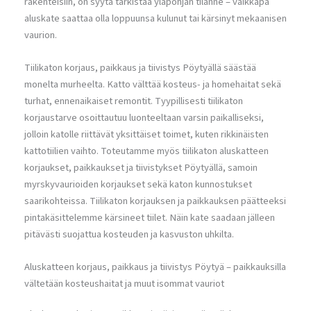
rakenteisiin, on syytä tarkistaa yläpohjan tilanne – vaikkapa
aluskate saattaa olla loppuunsa kulunut tai kärsinyt mekaanisen
vaurion.
Tiilikaton korjaus, paikkaus ja tiivistys Pöytyällä säästää
monelta murheelta. Katto välttää kosteus- ja homehaitat sekä
turhat, ennenaikaiset remontit. Tyypillisesti tiilikaton
korjaustarve osoittautuu luonteeltaan varsin paikalliseksi,
jolloin katolle riittävät yksittäiset toimet, kuten rikkinäisten
kattotiilien vaihto. Toteutamme myös tiilikaton aluskatteen
korjaukset, paikkaukset ja tiivistykset Pöytyällä, samoin
myrskyvaurioiden korjaukset sekä katon kunnostukset
saarikohteissa. Tiilikaton korjauksen ja paikkauksen päätteeksi
pintakäsittelemme kärsineet tiilet. Näin kate saadaan jälleen
pitävästi suojattua kosteuden ja kasvuston uhkilta.
Aluskatteen korjaus, paikkaus ja tiivistys Pöytyä – paikkauksilla
vältetään kosteushaitat ja muut isommat vauriot