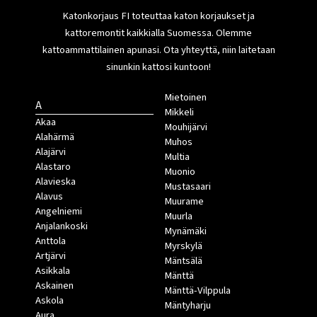
Katonkorjaus FI toteuttaa katon korjaukset ja
kattoremontit kaikkialla Suomessa. Olemme
kattoammattilainen apunasi. Ota yhteyttä, niin laitetaan
sinunkin kattosi kuntoon!
Mietoinen
A
Mikkeli
Akaa
Mouhijärvi
Alahärmä
Muhos
Alajärvi
Multia
Alastaro
Muonio
Alavieska
Mustasaari
Alavus
Muurame
Angelniemi
Muurla
Anjalankoski
Mynämäki
Anttola
Myrskylä
Artjärvi
Mäntsälä
Asikkala
Mänttä
Askainen
Mänttä-Vilppula
Askola
Mäntyharju
Aura