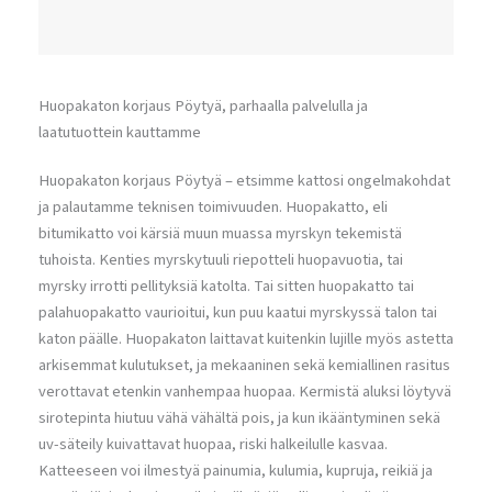
Huopakaton korjaus Pöytyä, parhaalla palvelulla ja
laatutuottein kauttamme
Huopakaton korjaus Pöytyä – etsimme kattosi ongelmakohdat
ja palautamme teknisen toimivuuden. Huopakatto, eli
bitumikatto voi kärsiä muun muassa myrskyn tekemistä
tuhoista. Kenties myrskytuuli riepotteli huopavuotia, tai
myrsky irrotti pellityksiä katolta. Tai sitten huopakatto tai
palahuopakatto vaurioitui, kun puu kaatui myrskyssä talon tai
katon päälle. Huopakaton laittavat kuitenkin lujille myös astetta
arkisemmat kulutukset, ja mekaaninen sekä kemiallinen rasitus
verottavat etenkin vanhempaa huopaa. Kermistä aluksi löytyvä
sirotepinta hiutuu vähä vähältä pois, ja kun ikääntyminen sekä
uv-säteily kuivattavat huopaa, riski halkeilulle kasvaa.
Katteeseen voi ilmestyä painumia, kulumia, kupruja, reikiä ja