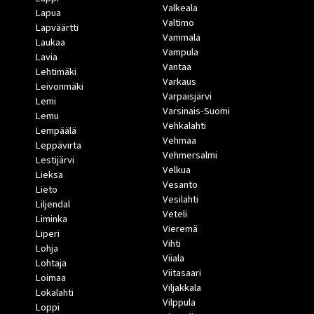
Valkeala
Lapua
Valtimo
Lapväärtti
Vammala
Laukaa
Vampula
Lavia
Vantaa
Lehtimäki
Varkaus
Leivonmäki
Varpaisjärvi
Lemi
Varsinais-Suomi
Lemu
Vehkalahti
Lempäälä
Vehmaa
Leppävirta
Vehmersalmi
Lestijärvi
Velkua
Lieksa
Vesanto
Lieto
Vesilahti
Liljendal
Veteli
Liminka
Vieremä
Liperi
Vihti
Lohja
Viiala
Lohtaja
Viitasaari
Loimaa
Viljakkala
Lokalahti
Vilppula
Loppi