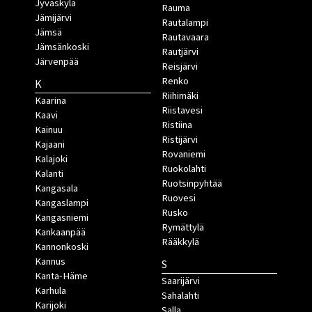
Jyväskylä
Rauma
Jämijärvi
Rautalampi
Jämsä
Rautavaara
Jämsänkoski
Rautjärvi
Järvenpää
Reisjärvi
Renko
K
Riihimäki
Kaarina
Riistavesi
Kaavi
Ristiina
Kainuu
Ristijärvi
Kajaani
Rovaniemi
Kalajoki
Ruokolahti
Kalanti
Ruotsinpyhtää
Kangasala
Ruovesi
Kangaslampi
Rusko
Kangasniemi
Rymättylä
Kankaanpää
Rääkkylä
Kannonkoski
Kannus
S
Kanta-Häme
Saarijärvi
Karhula
Sahalahti
Karijoki
Salla