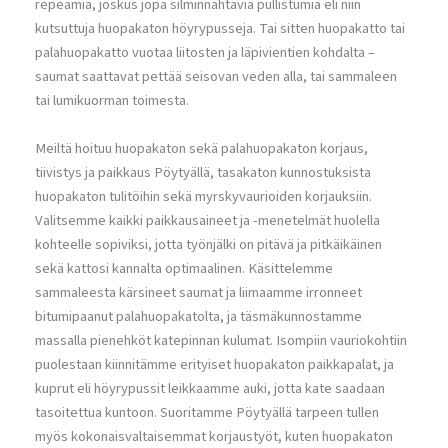
repeämiä, joskus jopa silminnähtäviä pullistumia eli niin
kutsuttuja huopakaton höyrypusseja. Tai sitten huopakatto tai
palahuopakatto vuotaa liitosten ja läpivientien kohdalta –
saumat saattavat pettää seisovan veden alla, tai sammaleen
tai lumikuorman toimesta.
Meiltä hoituu huopakaton sekä palahuopakaton korjaus,
tiivistys ja paikkaus Pöytyällä, tasakaton kunnostuksista
huopakaton tulitöihin sekä myrskyvaurioiden korjauksiin.
Valitsemme kaikki paikkausaineet ja -menetelmät huolella
kohteelle sopiviksi, jotta työnjälki on pitävä ja pitkäikäinen
sekä kattosi kannalta optimaalinen. Käsittelemme
sammaleesta kärsineet saumat ja liimaamme irronneet
bitumipaanut palahuopakatolta, ja täsmäkunnostamme
massalla pienehköt katepinnan kulumat. Isompiin vauriokohtiin
puolestaan kiinnitämme erityiset huopakaton paikkapalat, ja
kuprut eli höyrypussit leikkaamme auki, jotta kate saadaan
tasoitettua kuntoon. Suoritamme Pöytyällä tarpeen tullen
myös kokonaisvaltaisemmat korjaustyöt, kuten huopakaton