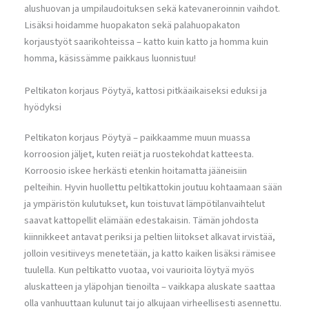
alushuovan ja umpilaudoituksen sekä katevaneroinnin vaihdot.
Lisäksi hoidamme huopakaton sekä palahuopakaton
korjaustyöt saarikohteissa – katto kuin katto ja homma kuin
homma, käsissämme paikkaus luonnistuu!
Peltikaton korjaus Pöytyä, kattosi pitkäaikaiseksi eduksi ja
hyödyksi
Peltikaton korjaus Pöytyä – paikkaamme muun muassa
korroosion jäljet, kuten reiät ja ruostekohdat katteesta.
Korroosio iskee herkästi etenkin hoitamatta jääneisiin
pelteihin. Hyvin huollettu peltikattokin joutuu kohtaamaan sään
ja ympäristön kulutukset, kun toistuvat lämpötilanvaihtelut
saavat kattopellit elämään edestakaisin. Tämän johdosta
kiinnikkeet antavat periksi ja peltien liitokset alkavat irvistää,
jolloin vesitiiveys menetetään, ja katto kaiken lisäksi rämisee
tuulella. Kun peltikatto vuotaa, voi vaurioita löytyä myös
aluskatteen ja yläpohjan tienoilta – vaikkapa aluskate saattaa
olla vanhuuttaan kulunut tai jo alkujaan virheellisesti asennettu.