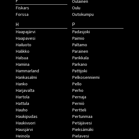
F
Oulainen
Fiskars
Oulu
Forssa
Outokumpu
H
P
Haapajärvi
Padasjoki
Haapavesi
Paimio
Hailuoto
Paltamo
Halikko
Parainen
Halsua
Parikkala
Hamina
Parkano
Hammarland
Pattijoki
Hankasalmi
Pelkosenniemi
Hanko
Pello
Harjavalta
Perho
Hartola
Pernaja
Hattula
Perniö
Hauho
Pertteli
Haukipudas
Pertunmaa
Haukivuori
Petäjävesi
Hausjärvi
Pieksämäki
Heinola
Pielavesi