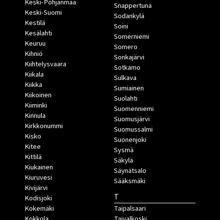
Keski-Pohjanmaa
Snappertuna
Keski-Suomi
Sodankylä
Kestilä
Soini
Kesälahti
Somerniemi
Keuruu
Somero
Kihniö
Sonkajärvi
Kiihtelysvaara
Sotkamo
Kiikala
Sulkava
Kiikka
Sumiainen
Kiikoinen
Suolahti
Kiiminki
Suomenniemi
Kinnula
Suomusjärvi
Kirkkonummi
Suomussalmi
Kisko
Suonenjoki
Kitee
Sysmä
Kittilä
Säkylä
Kiukainen
Säynätsalo
Kiuruvesi
Sääksmäki
Kivijärvi
T
Kodisjoki
Kokemäki
Taipalsaari
Kokkola
Taivalkoski