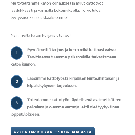
Me toteutamme katon korjaukset ja muut kattotyöt
laadukkaasti ja varmalla kokemuksella. Tervetuloa
tyytyväiseksi asiakkaaksemme!
Näin meillä katon korjaus etenee!
Pyydä meiltä tarjous ja kerro mikä kattoasi vaivaa.
1
Tarvittaessa tulemme paikanpäälle tarkastamaan
katon kunnon.
Laadimme kattotyöstä kirjallisen kiinteähintaisen ja
2
kilpailukykyisen tarjouksen.
Toteutamme kattotyön täydellisenä avaimet käteen -
3
palveluna ja olemme varmoja, että olet tyytyväinen
lopputulokseen.
PYYDÄ TARJOUS KATON KORJAUKSESTA