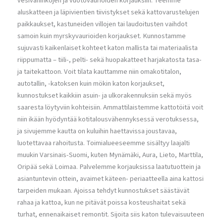
vesivahinkojen ja vuotovaurioiden korjauksiin. Teemme
aluskatteen ja läpivientien tiivistykset sekä kattovarustelujen
paikkaukset, kastuneiden villojen tai laudoitusten vaihdot
samoin kuin myrskyvaurioiden korjaukset. Kunnostamme
sujuvasti kaikenlaiset kohteet katon mallista tai materiaalista
riippumatta – tiili-, pelti- sekä huopakatteet harjakatosta tasa-
ja taitekattoon. Voit tilata kauttamme niin omakotitalon,
autotallin, -katoksen kuin mökin katon korjaukset,
kunnostukset kaikkiin asuin- ja ulkorakennuksiin sekä myös
saaresta löytyviin kohteisiin. Ammattilaistemme kattotöitä voit
niin ikään hyödyntää kotitalousvähennyksessä verotuksessa,
ja sivujemme kautta on kuluihin haettavissa joustavaa,
luotettavaa rahoitusta. Toimialueeseemme sisältyy laajalti
muukin Varsinais-Suomi, kuten Mynämäki, Aura, Lieto, Marttila,
Oripää sekä Loimaa. Palvelemme korjauksissa laatutuottein ja
asiantuntevin ottein, avaimet käteen- periaatteella aina kattosi
tarpeiden mukaan. Ajoissa tehdyt kunnostukset säästävät
rahaa ja kattoa, kun ne pitävät poissa kosteushaitat sekä
turhat, ennenaikaiset remontit. Sijoita siis katon tulevaisuuteen