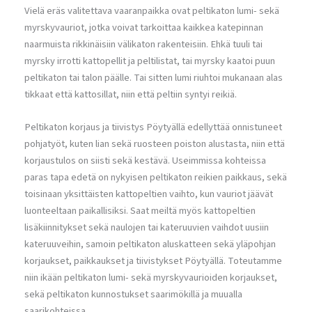
Vielä eräs valitettava vaaranpaikka ovat peltikaton lumi- sekä
myrskyvauriot, jotka voivat tarkoittaa kaikkea katepinnan
naarmuista rikkinäisiin välikaton rakenteisiin. Ehkä tuuli tai
myrsky irrotti kattopellit ja peltilistat, tai myrsky kaatoi puun
peltikaton tai talon päälle. Tai sitten lumi riuhtoi mukanaan alas
tikkaat että kattosillat, niin että peltiin syntyi reikiä.
Peltikaton korjaus ja tiivistys Pöytyällä edellyttää onnistuneet
pohjatyöt, kuten lian sekä ruosteen poiston alustasta, niin että
korjaustulos on siisti sekä kestävä. Useimmissa kohteissa
paras tapa edetä on nykyisen peltikaton reikien paikkaus, sekä
toisinaan yksittäisten kattopeltien vaihto, kun vauriot jäävät
luonteeltaan paikallisiksi. Saat meiltä myös kattopeltien
lisäkiinnitykset sekä naulojen tai kateruuvien vaihdot uusiin
kateruuveihin, samoin peltikaton aluskatteen sekä yläpohjan
korjaukset, paikkaukset ja tiivistykset Pöytyällä. Toteutamme
niin ikään peltikaton lumi- sekä myrskyvaurioiden korjaukset,
sekä peltikaton kunnostukset saarimökillä ja muualla
saarikohteissa.