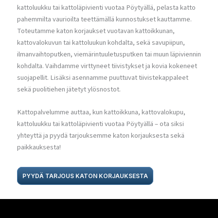
kattoluukku tai kattoläpivienti vuotaa Pöytyällä, pelasta katto
pahemmilta vaurioilta teettämällä kunnostukset kauttamme.
Toteutamme katon korjaukset vuotavan kattoikkunan,
kattovalokuvun tai kattoluukun kohdalta, sekä savupiipun,
ilmanvaihtoputken, viemärintuuletusputken tai muun läpiviennin
kohdalta. Vaihdamme virttyneet tiivistykset ja kovia kokeneet
suojapellit. Lisäksi asennamme puuttuvat tiivistekappaleet
sekä puolitiehen jätetyt ylösnostot.
Kattopalvelumme auttaa, kun kattoikkuna, kattovalokupu,
kattoluukku tai kattoläpivienti vuotaa Pöytyällä – ota siksi
yhteyttä ja pyydä tarjouksemme katon korjauksesta sekä
paikkauksesta!
PYYDÄ TARJOUS KATON KORJAUKSESTA