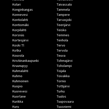
Kolari
Taivassalo
Konginkangas
Tammela
Konnevesi
Tampere
Kontiolahti
Tarvasjoki
Kontiomäki
Teerijärvi
Korpilahti
Teisko
Korsnäs
Temmes
Kortesjärvi
Tenhola
Koski Tl
Tervo
Kotka
Tervola
Kouvola
Teuva
Kristiinankaupunki
Tohmajärvi
Kruunupyy
Toholampi
Kuhmalahti
Toijala
Kuhmo
Toivakka
Kuhmoinen
Tornio
Kuopio
Tottijärvi
Kuorevesi
Turku
Kuortane
Tuulos
Kurikka
Tuupovaara
Kuru
Tuusniemi