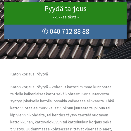
Pyydä tarjous
- klikkaa tästä -
✆ 040 712 88 88
Katon korjaus Pöytyä
Katon korjaus Pöytyä – kokenut kattotiimimme kunnostaa
taidolla kaikenlaiset katot sekä kohteet. Korjaustarvetta
syntyy jokaisella katolla jossakin vaiheessa elinkaarta. Ehkä
katto vuotaa esimerkiksi savupiipun juuresta tai piipun tai
läpiviennin kohdalta, tai kenties täytyy teettää vuotavan
kattoikkunan, kattovalokuvun tai kattoluukun korjaus sekä
tiivistys. Uudemmassa kohteessa riittävät yleensä pienet,