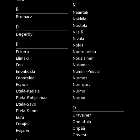
N
B
Naantali
Bromarv
Nakkila
Nastola
D
Nilsiä
Degerby
Nivala
E
Nokia
Eckerö
Noormarkku
Elimäki
Nousiainen
Eno
Nuijamaa
Enonkoski
Nummi-Pusula
Enontekiö
Nurmes
Espoo
Nurmijärvi
Etelä-Karjala
Nurmo
Etelä-Pohjanmaa
Närpiö
Etelä-Savo
O
Etelä-Suomi
Oravainen
Eura
Orimattila
Eurajoki
Oripää
Evijärvi
Orivesi