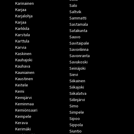
Karinainen
Salo
Karjaa
Saltvik
Karjalohja
Sammatti
Karjaa
Sastamala
Karkkila
Satakunta
Karstula
Sauvo
Karttula
Savitaipale
Karvia
Savonlinna
Kaskinen
Savonranta
Kauhajoki
Savukoski
Kauhava
Seinäjoki
Kauniainen
Sievi
Kaustinen
Siikainen
Keitele
Siikajoki
Kemi
Siikalatva
Kemijärvi
Siilinjärvi
Keminmaa
Simo
Kemiönsaari
Simpele
Kempele
Sipoo
Kerava
Sippola
Kerimäki
Siuntio