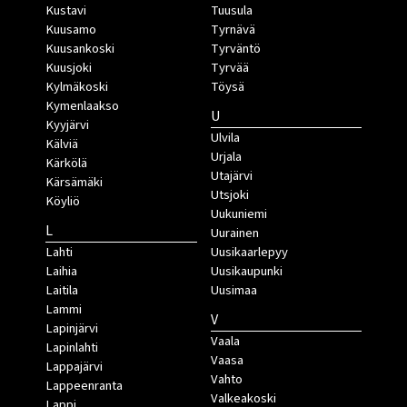
Kustavi
Tuusula
Kuusamo
Tyrnävä
Kuusankoski
Tyrväntö
Kuusjoki
Tyrvää
Kylmäkoski
Töysä
Kymenlaakso
U
Kyyjärvi
Ulvila
Kälviä
Urjala
Kärkölä
Utajärvi
Kärsämäki
Utsjoki
Köyliö
Uukuniemi
L
Uurainen
Lahti
Uusikaarlepyy
Laihia
Uusikaupunki
Laitila
Uusimaa
Lammi
V
Lapinjärvi
Vaala
Lapinlahti
Vaasa
Lappajärvi
Vahto
Lappeenranta
Valkeakoski
Lappi