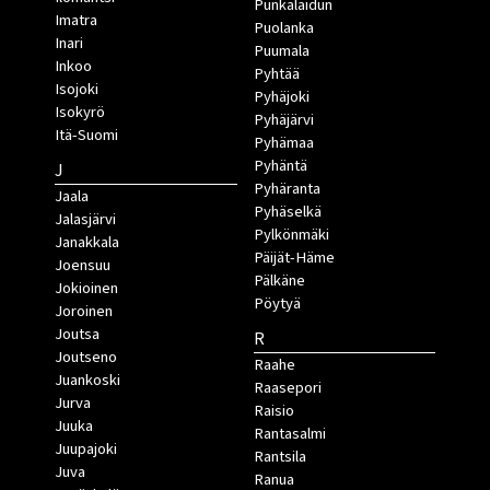
Punkalaidun
Imatra
Puolanka
Inari
Puumala
Inkoo
Pyhtää
Isojoki
Pyhäjoki
Isokyrö
Pyhäjärvi
Itä-Suomi
Pyhämaa
Pyhäntä
J
Pyhäranta
Jaala
Pyhäselkä
Jalasjärvi
Pylkönmäki
Janakkala
Päijät-Häme
Joensuu
Pälkäne
Jokioinen
Pöytyä
Joroinen
Joutsa
R
Joutseno
Raahe
Juankoski
Raasepori
Jurva
Raisio
Juuka
Rantasalmi
Juupajoki
Rantsila
Juva
Ranua