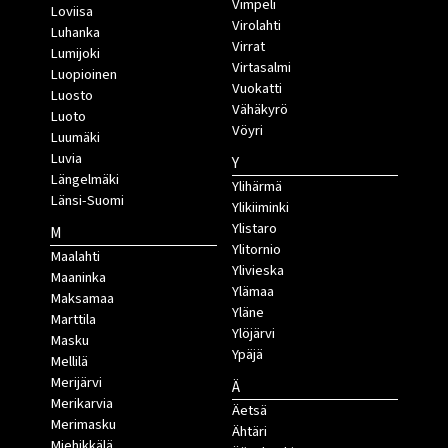
Vimpeli
Loviisa
Virolahti
Luhanka
Virrat
Lumijoki
Virtasalmi
Luopioinen
Vuokatti
Luosto
Vähäkyrö
Luoto
Vöyri
Luumäki
Luvia
Y
Längelmäki
Ylihärmä
Länsi-Suomi
Ylikiiminki
Ylistaro
M
Ylitornio
Maalahti
Ylivieska
Maaninka
Ylämaa
Maksamaa
Yläne
Marttila
Ylöjärvi
Masku
Ypäjä
Mellilä
Merijärvi
Ä
Merikarvia
Äetsä
Merimasku
Ähtäri
Miehikkälä