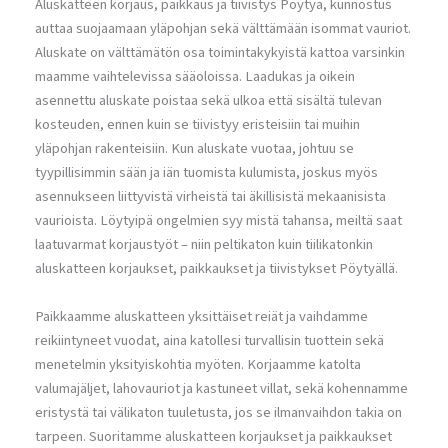
Aluskatteen korjaus, paikkaus ja tiivistys Pöytyä, kunnostus
auttaa suojaamaan yläpohjan sekä välttämään isommat vauriot.
Aluskate on välttämätön osa toimintakykyistä kattoa varsinkin
maamme vaihtelevissa sääoloissa. Laadukas ja oikein
asennettu aluskate poistaa sekä ulkoa että sisältä tulevan
kosteuden, ennen kuin se tiivistyy eristeisiin tai muihin
yläpohjan rakenteisiin. Kun aluskate vuotaa, johtuu se
tyypillisimmin sään ja iän tuomista kulumista, joskus myös
asennukseen liittyvistä virheistä tai äkillisistä mekaanisista
vaurioista. Löytyipä ongelmien syy mistä tahansa, meiltä saat
laatuvarmat korjaustyöt – niin peltikaton kuin tiilikatonkin
aluskatteen korjaukset, paikkaukset ja tiivistykset Pöytyällä.
Paikkaamme aluskatteen yksittäiset reiät ja vaihdamme
reikiintyneet vuodat, aina katollesi turvallisin tuottein sekä
menetelmin yksityiskohtia myöten. Korjaamme katolta
valumajäljet, lahovauriot ja kastuneet villat, sekä kohennamme
eristystä tai välikaton tuuletusta, jos se ilmanvaihdon takia on
tarpeen. Suoritamme aluskatteen korjaukset ja paikkaukset