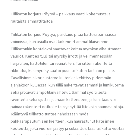
Tiilikaton korjaus Pöytyä – paikkaus vaatii kokemusta ja
rautaista ammattitaitoa
Tiilikaton korjaus Pöytyä, paikkaus pitää kattosi parhaassa
voinnissa, kun asialla ovat kokeneet ammattilaisemme.
Tiilikatonkin kohtaloksi saattavat koitua myrskyn aiheuttamat
vauriot. Kenties tuuli tai myrsky irrotti ja vei mennessään
harjatiilen, kattotiilen tai reunatiilen. Tai sitten rakenteita
rikkoutui, kun myrsky kaatoi puun tiilikaton tai talon päälle.
Tavallisimmin korjaustarve kuitenkin kehittyy pidemmän
ajanjakson kuluessa, kun tiiliä nakertavat sammal ja lumikuorma
sekä jatkuvat lämpötilanvaihtelut. Sammal syö tiilestä
ravinteita sekä ujuttaa juuriaan katteeseen, ja lumi taas voi
painaa rakenteet notkolle tai synnyttää liitoksiin saumavuotoja.
Ikääntyvä tiilikatto tuntee nahoissaan myös
pakkasrapautumisen kierteen, kun haurastunut kate imee
kosteutta, joka vuoroin jäätyy ja sulaa. Jos taas tiilikatto vuotaa