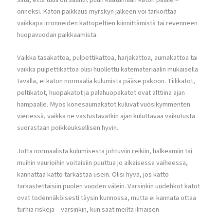
onneksi. Katon paikkaus myrskyn jälkeen voi tarkoittaa
vaikkapa irronneiden kattopeltien kiinnittämistä tai revenneen
huopavuodan paikkaamista.
Vaikka tasakattoa, pulpettikattoa, harjakattoa, aumakattoa tai
vaikka pulpettikattoa olisi huollettu katemateriaalin mukaisella
tavalla, ei katon normaalia kulumista pääse pakoon. Tiilikatot,
peltikatot, huopakatot ja palahuopakatot ovat alttiina ajan
hampaalle. Myös konesaumakatot kuluvat vuosikymmenten
vieriessä, vaikka ne vastustavatkin ajan kuluttavaa vaikutusta
suorastaan poikkeuksellisen hyvin.
Jotta normaalista kulumisesta johtuviin reikiin, halkeamiin tai
muihin vaurioihin voitaisiin puuttua jo aikaisessa vaiheessa,
kannattaa katto tarkastaa usein. Olisi hyvä, jos katto
tarkastettaisiin puolen vuoden välein. Varsinkin uudehkot katot
ovat todennäköisesti täysin kunnossa, mutta ei kannata ottaa
turhia riskejä – varsinkin, kun saat meiltä ilmaisen