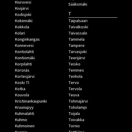
Kiuruvesi
Sääksmäki
Kivijärvi
T
Kodisjoki
Kokemäki
Taipalsaari
Kokkola
Taivalkoski
Kolari
Taivassalo
Konginkangas
Tammela
Konnevesi
Tampere
Kontiolahti
Tarvasjoki
Kontiomäki
Teerijärvi
Korpilahti
Teisko
Korsnäs
Temmes
Kortesjärvi
Tenhola
Koski Tl
Tervo
Kotka
Tervola
Kouvola
Teuva
Kristiinankaupunki
Tohmajärvi
Kruunupyy
Toholampi
Kuhmalahti
Toijala
Kuhmo
Toivakka
Kuhmoinen
Tornio