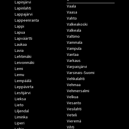
Lapinjärvi
Vaala
Lapinlahti
Vaasa
Lappajärvi
Vahto
Lappeenranta
Valkeakoski
Lappi
Valkeala
Lapua
Valtimo
Lapväärtti
Vammala
Laukaa
Vampula
Lavia
Vantaa
Lehtimäki
Varkaus
Leivonmäki
Varpaisjärvi
Lemi
Varsinais-Suomi
Lemu
Vehkalahti
Lempäälä
Vehmaa
Leppävirta
Vehmersalmi
Lestijärvi
Velkua
Lieksa
Vesanto
Lieto
Vesilahti
Liljendal
Veteli
Liminka
Vieremä
Liperi
Vihti