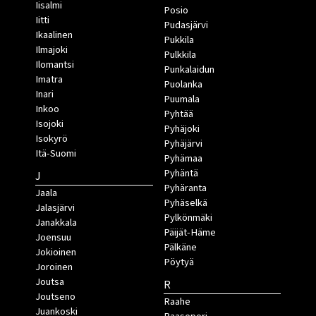
Iisalmi
Posio
Iitti
Pudasjärvi
Ikaalinen
Pukkila
Ilmajoki
Pulkkila
Ilomantsi
Punkalaidun
Imatra
Puolanka
Inari
Puumala
Inkoo
Pyhtää
Isojoki
Pyhäjoki
Isokyrö
Pyhäjärvi
Itä-Suomi
Pyhämaa
Pyhäntä
J
Pyhäranta
Jaala
Pyhäselkä
Jalasjärvi
Pylkönmäki
Janakkala
Päijät-Häme
Joensuu
Pälkäne
Jokioinen
Pöytyä
Joroinen
Joutsa
R
Joutseno
Raahe
Juankoski