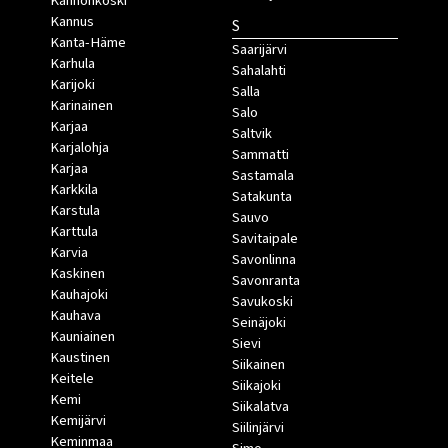
Kannonkoski
Kannus
S
Kanta-Häme
Saarijärvi
Karhula
Sahalahti
Karijoki
Salla
Karinainen
Salo
Karjaa
Saltvik
Karjalohja
Sammatti
Karjaa
Sastamala
Karkkila
Satakunta
Karstula
Sauvo
Karttula
Savitaipale
Karvia
Savonlinna
Kaskinen
Savonranta
Kauhajoki
Savukoski
Kauhava
Seinäjoki
Kauniainen
Sievi
Kaustinen
Siikainen
Keitele
Siikajoki
Kemi
Siikalatva
Kemijärvi
Siilinjärvi
Keminmaa