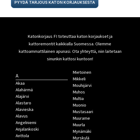
PYYDÄ TARJOUS KATON KORJAUKSESTA
Katonkorjaus FI toteuttaa katon korjaukset ja
kattoremontit kaikkialla Suomessa. Olemme
kattoammattilainen apunasi. Ota yhteyttä, niin laitetaan
sinunkin kattosi kuntoon!
Mietoinen
A
Mikkeli
Akaa
Mouhijärvi
Alahärmä
Muhos
Alajärvi
Multia
Alastaro
Muonio
Alavieska
Mustasaari
Alavus
Muurame
Angelniemi
Muurla
Anjalankoski
Mynämäki
Anttola
Myrskylä