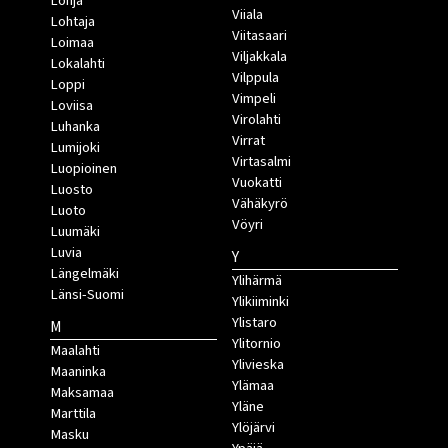
Lohja
Viiala
Lohtaja
Viitasaari
Loimaa
Viljakkala
Lokalahti
Vilppula
Loppi
Vimpeli
Loviisa
Virolahti
Luhanka
Virrat
Lumijoki
Virtasalmi
Luopioinen
Vuokatti
Luosto
Vähäkyrö
Luoto
Vöyri
Luumäki
Luvia
Y
Längelmäki
Ylihärmä
Länsi-Suomi
Ylikiiminki
Ylistaro
M
Ylitornio
Maalahti
Ylivieska
Maaninka
Ylämaa
Maksamaa
Yläne
Marttila
Ylöjärvi
Masku