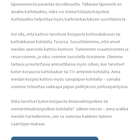
läpivienneistä parantaa turvallisuutta. Tällainen läpivienti on
ainakin kattoluukku, mikä voi toimia hätäuloskäyntinä.
Kattoluukku helpottaa myös kattotarkastuksen suorittamista.
Voi olla, että kattosi tarvitsee korjausta kattovalokuvun tai
kattoikkunan kohdalta Turussa. Suosittelemme, että annat
meidän operoida kattosi kuntoon. Tunnemme osaamisemme ja
resurssimme, ja siksi voimme suositella itseämme. Olemme
taitavia ja luotettavia ammattilaisia myös silloin, kun tarvitset
katon korjausta kattoluukun tai TV-antennin kohdalta. Anna
meidän korjata kattosi myös savupiipun kohdalta – samalla
voimme toteuttaa vaikkapa piipun pellityksen peltisepäntyönä.
Ehkä tarvitset katon korjausta ilmanvaihtoputken tai
viemärintuuletusputken kohdalta? Jälleen kerran – anna urakka
meidän harteillemme, niin se onnistuu kaikkien taiteen
sääntöjen mukaan.