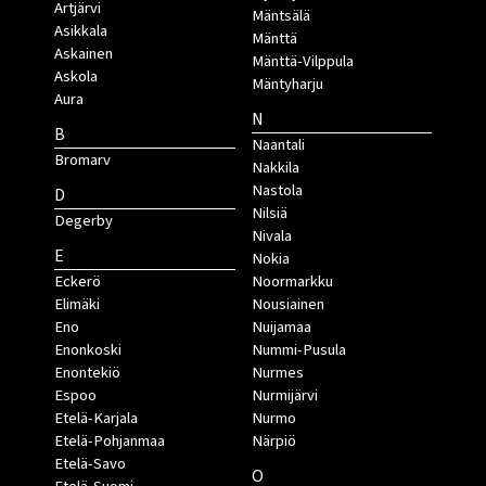
Artjärvi
Mäntsälä
Asikkala
Mänttä
Askainen
Mänttä-Vilppula
Askola
Mäntyharju
Aura
N
B
Naantali
Bromarv
Nakkila
Nastola
D
Nilsiä
Degerby
Nivala
E
Nokia
Eckerö
Noormarkku
Elimäki
Nousiainen
Eno
Nuijamaa
Enonkoski
Nummi-Pusula
Enontekiö
Nurmes
Espoo
Nurmijärvi
Etelä-Karjala
Nurmo
Etelä-Pohjanmaa
Närpiö
Etelä-Savo
O