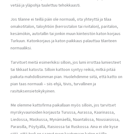
vetää ja yläpohja tuulettuu tehokkaasti.
Jos tilanne ei teillä päin ole normaali, ota yhteyttä ja tilaa
omakotitalon, taloyhtiön (kerrostalon tai rivitalon), paritalon,
kesämökin, autotallin tai jonkin muun kiinteistön katon korjaus
Turkuun. Katonkorjaus ja katon paikkaus palauttaa tilanteen
normaaliksi.
Tarvitset meitä esimerkiksi silloin, jos lumi irrottaa lumiesteet
tai tikkaat katosta. Silloin kattoon syntyy reikiä, mitkä pitää
paikata mahdollisimman pian. Huolehdimme siitä, että katto on
pian taas normaali – siis ehjä, tiivis, turvallinen ja
rasituksensietokykyinen.
Me olemme kattofirma paikallaan myös silloin, jos tarvitset
myrskyvaurioiden korjausta Turussa, Aurassa, Kaarinassa,
Liedossa, Maskussa, Mynämäellä, Naantalissa, Nousiaisissa,
Paraisilla, Pöytyällä, Raisiossa tai Ruskossa. Aina ei ole kyse
siitä, että tuuli on saanut puun kaatumaan katon päälle –