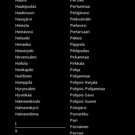
Hauho
Pertteli
Haukipudas
Pertunmaa
Haukivuori
Petäjävesi
Hausjärvi
Pieksämäki
Heinola
Pielavesi
Heinävesi
Pietarsaari
Helsinki
Piikkiö
Himanka
Piippola
Hinnerjoki
Pihtipudas
Hirvensalmi
Pirkanmaa
Hollola
Pirkkala
Honkajoki
Pohja
Huittinen
Pohjanmaa
Humppila
Pohjois-Karjala
Hyrynsalmi
Pohjois-Pohjanmaa
Hyvinkää
Pohjois-Savo
Hämeenkoski
Pohjois-Suomi
Hämeenkyrö
Polvijärvi
Hämeenlinna
Pomarkku
Pori
I
Pornainen
Ii
Porvoo