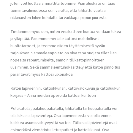
joten voit luottaa ammattitaitoomme. Pian aluskate on taas
toimintavalmiudessa sen varalta, että tiilikatto vuotaa
rikkinäisten tiilien kohdalta tai vaikkapa piipun juuresta.
Tiedämme myös sen, miten vesikatteen kuntoa voidaan tukea
ja ylläpitää. Panemme merkille kattosi mahdolliset
huoltotarpeet, ja teemme niiden täyttämisestä hyvän
tarjouksen. Sammaleenpoisto on oiva tapa suojata tiilet liian
nopealta rapautumiselta, samoin tiilikattopinnoitteen
uusiminen. Sekä sammaleentuhokäsittely että katon pinnoitus
parantavat myös kattosi ulkonäköä.
Katon läpiviennin, kattoikkunan, kattovalokuvun ja kattoluukun
korjaus – Anna meidän operoida kattosi kuntoon
Peltikatolla, palahuopakatolla, tiilikatolla tai huopakatolla voi
olla lukuisia läpivientejä. Osa läpivienneistä voi olla ennen
kaikkea asumisviihtyvyyttä varten. Tällaisia läpivientejä ovat
esimerkiksi viemärintuuletusputket ja kattoikkunat. Osa