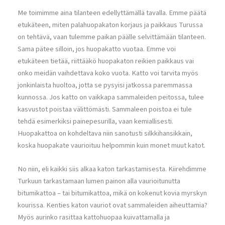
Me toimimme aina tilanteen edellyttämällä tavalla. Emme päätä
etukäteen, miten palahuopakaton korjaus ja paikkaus Turussa
on tehtävä, vaan tulemme paikan päälle selvittämään tilanteen.
Sama pätee silloin, jos huopakatto vuotaa. Emme voi
etukäteen tietää, riittääkö huopakaton reikien paikkaus vai
onko meidän vaihdettava koko vuota. Katto voi tarvita myös
jonkinlaista huoltoa, jotta se pysyisi jatkossa paremmassa
kunnossa. Jos katto on vaikkapa sammaleiden peitossa, tulee
kasvustot poistaa välittömästi. Sammaleen poistoa ei tule
tehdä esimerkiksi painepesurilla, vaan kemiallisesti.
Huopakattoa on kohdeltava niin sanotusti silkkihansikkain,
koska huopakate vaurioituu helpommin kuin monet muut katot.
No niin, eli kaikki siis alkaa katon tarkastamisesta. Kiirehdimme
Turkuun tarkastamaan lumen painon alla vaurioitunutta
bitumikattoa – tai bitumikattoa, mikä on kokenut kovia myrskyn
kourissa. Kenties katon vauriot ovat sammaleiden aiheuttamia?
Myös aurinko rasittaa kattohuopaa kuivattamalla ja