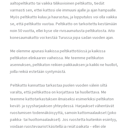
aaltopeltikatto tai vaikka tiilikuvioinen peltikatto, tiedät
varmasti sen, ettei kattosi ole immuuni ajalle ja ajan hampaalle.
Myös peltikatto kuluu ja haurastuu, ja lopputulos voi olla vaikka
se, että peltikatto vuotaa. Peltikatto on tarkoitettu kestämään
noin 50 vuotta, ellei kyse ole rivisaumatusta peltikatosta. Aito
konesaumakatto voi kestää Turussa jopa sadan vuoden ajan.
Me olemme apunasi kaikissa peltikattotöissä ja kaikissa
peltikaton elinkaaren vaiheissa. Me teemme peltikaton
asennuksen, peltikaton reikien paikkauksen ja kaikki ne huollot,
joilla reikiä estetään syntymästä.
Peltikatto kannattaa tarkastaa puolen vuoden välein siltä
varalta, että peltikattoa on korjattava tai huollettava. Me
teemme kattotarkastuksen ilmaiseksi esimerkiksi peltikaton
kevät- ja syysharjauksen yhteydessä. Harjaukset vähentävät
ruostumisen todennäköisyyttä, samoin kattomaalaukset (joko
paikka- tai huoltomaalaukset). Jos ruostetta kuitenkin esiintyy,
voidaan ruostevauriot käsitellä ja reiät paikata – ellei ole