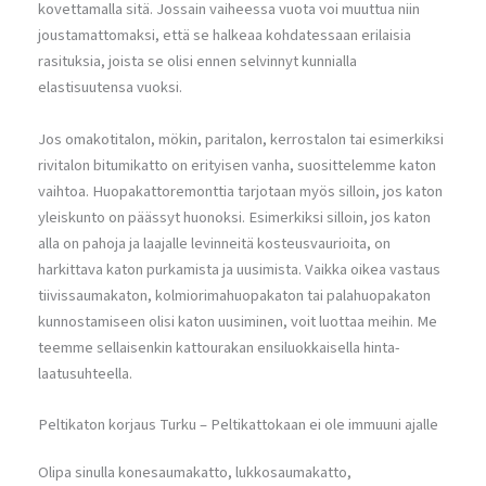
kovettamalla sitä. Jossain vaiheessa vuota voi muuttua niin
joustamattomaksi, että se halkeaa kohdatessaan erilaisia
rasituksia, joista se olisi ennen selvinnyt kunnialla
elastisuutensa vuoksi.
Jos omakotitalon, mökin, paritalon, kerrostalon tai esimerkiksi
rivitalon bitumikatto on erityisen vanha, suosittelemme katon
vaihtoa. Huopakattoremonttia tarjotaan myös silloin, jos katon
yleiskunto on päässyt huonoksi. Esimerkiksi silloin, jos katon
alla on pahoja ja laajalle levinneitä kosteusvaurioita, on
harkittava katon purkamista ja uusimista. Vaikka oikea vastaus
tiivissaumakaton, kolmiorimahuopakaton tai palahuopakaton
kunnostamiseen olisi katon uusiminen, voit luottaa meihin. Me
teemme sellaisenkin kattourakan ensiluokkaisella hinta-
laatusuhteella.
Peltikaton korjaus Turku – Peltikattokaan ei ole immuuni ajalle
Olipa sinulla konesaumakatto, lukkosaumakatto,