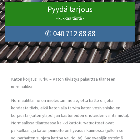
Pyydä tarjous
- klikkaa tästä -
✆ 040 712 88 88
Katon korjaus Turku – Katon tiivistys palauttaa tilanteen
normaaliksi
Normaalitilanne on mielestämme se, että katto on joka
kohdasta tiivis, eikä katon alla tarvita katon vesivahinkojen
korjausta (kuten yläpohjan kastuneiden eristeiden vaihtamista).
Normaalissa tilanteessa kaikki kattoturvatuotteet ovat
paikoillaan, ja katon pinnoite on hyvässä kunnossa (jolloin se
voi parhaiten suojata kattoa vaurioilta). Sadevesijärjestelmä