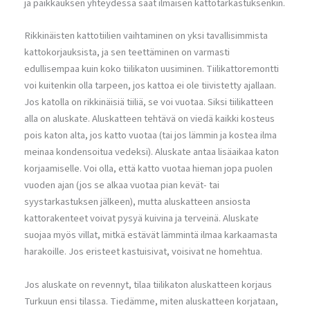
ja paikkauksen yhteydessä saat ilmaisen kattotarkastuksenkin.
Rikkinäisten kattotiilien vaihtaminen on yksi tavallisimmista
kattokorjauksista, ja sen teettäminen on varmasti
edullisempaa kuin koko tiilikaton uusiminen. Tiilikattoremontti
voi kuitenkin olla tarpeen, jos kattoa ei ole tiivistetty ajallaan.
Jos katolla on rikkinäisiä tiiliä, se voi vuotaa. Siksi tiilikatteen
alla on aluskate. Aluskatteen tehtävä on viedä kaikki kosteus
pois katon alta, jos katto vuotaa (tai jos lämmin ja kostea ilma
meinaa kondensoitua vedeksi). Aluskate antaa lisäaikaa katon
korjaamiselle. Voi olla, että katto vuotaa hieman jopa puolen
vuoden ajan (jos se alkaa vuotaa pian kevät- tai
syystarkastuksen jälkeen), mutta aluskatteen ansiosta
kattorakenteet voivat pysyä kuivina ja terveinä. Aluskate
suojaa myös villat, mitkä estävät lämmintä ilmaa karkaamasta
harakoille. Jos eristeet kastuisivat, voisivat ne homehtua.
Jos aluskate on revennyt, tilaa tiilikaton aluskatteen korjaus
Turkuun ensi tilassa. Tiedämme, miten aluskatteen korjataan,