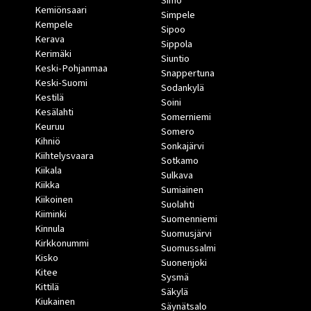
Simo
Kemiönsaari
Simpele
Kempele
Sipoo
Kerava
Sippola
Kerimäki
Siuntio
Keski-Pohjanmaa
Snappertuna
Keski-Suomi
Sodankylä
Kestilä
Soini
Kesälahti
Somerniemi
Keuruu
Somero
Kihniö
Sonkajärvi
Kiihtelysvaara
Sotkamo
Kiikala
Sulkava
Kiikka
Sumiainen
Kiikoinen
Suolahti
Kiiminki
Suomenniemi
Kinnula
Suomusjärvi
Kirkkonummi
Suomussalmi
Kisko
Suonenjoki
Kitee
Sysmä
Kittilä
Säkylä
Kiukainen
Säynätsalo