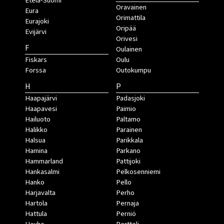
Etelä-Suomi
Oravainen
Eura
Orimattila
Eurajoki
Oripää
Evijärvi
Orivesi
F
Oulainen
Fiskars
Oulu
Forssa
Outokumpu
H
P
Haapajärvi
Padasjoki
Haapavesi
Paimio
Hailuoto
Paltamo
Halikko
Parainen
Halsua
Parikkala
Hamina
Parkano
Hammarland
Pattijoki
Hankasalmi
Pelkosenniemi
Hanko
Pello
Harjavalta
Perho
Hartola
Pernaja
Hattula
Perniö