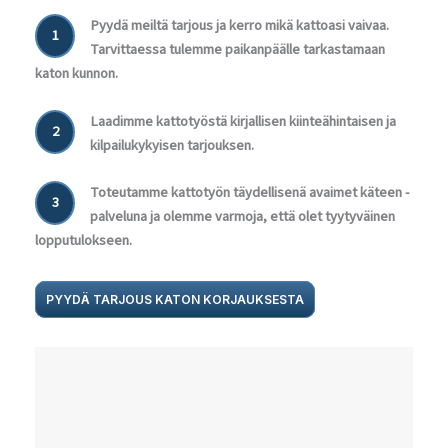
Pyydä meiltä tarjous ja kerro mikä kattoasi vaivaa.
1
Tarvittaessa tulemme paikanpäälle tarkastamaan
katon kunnon.
Laadimme kattotyöstä kirjallisen kiinteähintaisen ja
2
kilpailukykyisen tarjouksen.
Toteutamme kattotyön täydellisenä avaimet käteen -
3
palveluna ja olemme varmoja, että olet tyytyväinen
lopputulokseen.
PYYDÄ TARJOUS KATON KORJAUKSESTA