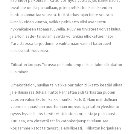
irronneet paikoiltaan. Katto voi myös vuotaa, jos kaikki naulat
eivät ole omilla paikoillaan, joten peltikaton kiinnikkeiden
kuntoa kannattaa seurata. Kattotarkastajan tulee seurata
kiinnikkeiden kuntoa, vaikka peltikatto olisi asennettu
nykyaikaiseen tapaan ruuveilla. Ruuvien tiivisteet voivat kulua,
ja silloin sade- tai sulamisvettä voi tihkua ulkokatteen läpi.
Tarvittaessa tarjoudumme vaihtamaan vanhat kateruuvit
uusiksi kateruuveiksi.
Tiilikaton korjaus Turussa on huokeampaa kuin talon ulkokaton
uusiminen
Omakotitalon, huvilan tai vaikka paritalon tiilikatto kestää aikaa
ja erilaisia rasituksia. Katto kannattaa silti tarkastaa puolen
vuoden välein (kuten kaikki muutkin katot). Näin mahdollisiin
vaurioihin päästään puuttumaan nopeasti, ja katon yleiskunto
pysyy hyvänä. Jos tarvitset tiilikaton korjausta ja paikkausta
Turussa, ota yhteyttä tähän katonkorjauspalveluun. Me
korjaamme katot taitavasti ja edullisesti. Tiilikaton korjauksen