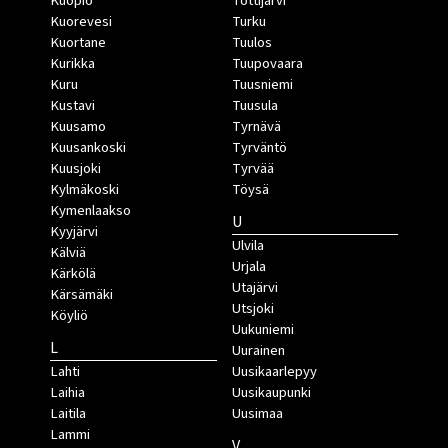
Kuopio
Tottijärvi
Kuorevesi
Turku
Kuortane
Tuulos
Kurikka
Tuupovaara
Kuru
Tuusniemi
Kustavi
Tuusula
Kuusamo
Tyrnävä
Kuusankoski
Tyrväntö
Kuusjoki
Tyrvää
Kylmäkoski
Töysä
Kymenlaakso
U
Kyyjärvi
Ulvila
Kälviä
Urjala
Kärkölä
Utajärvi
Kärsämäki
Utsjoki
Köyliö
Uukuniemi
L
Uurainen
Lahti
Uusikaarlepyy
Laihia
Uusikaupunki
Laitila
Uusimaa
Lammi
V