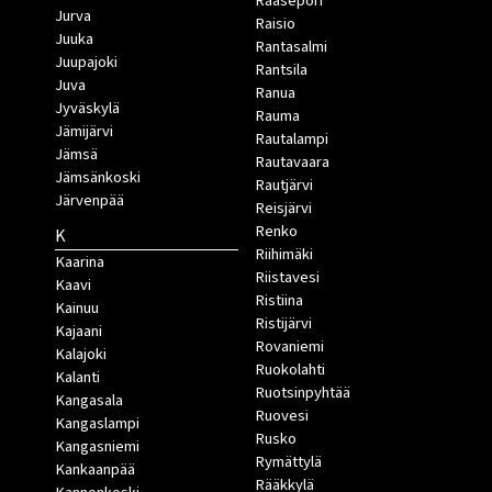
Raasepori
Jurva
Raisio
Juuka
Rantasalmi
Juupajoki
Rantsila
Juva
Ranua
Jyväskylä
Rauma
Jämijärvi
Rautalampi
Jämsä
Rautavaara
Jämsänkoski
Rautjärvi
Järvenpää
Reisjärvi
Renko
K
Riihimäki
Kaarina
Riistavesi
Kaavi
Ristiina
Kainuu
Ristijärvi
Kajaani
Rovaniemi
Kalajoki
Ruokolahti
Kalanti
Ruotsinpyhtää
Kangasala
Ruovesi
Kangaslampi
Rusko
Kangasniemi
Rymättylä
Kankaanpää
Rääkkylä