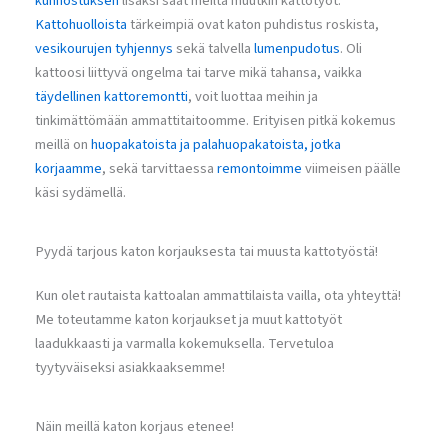
kunnostuksen
lisäksi saat meiltä muutkin kattotyöt.
Kattohuolloista
tärkeimpiä ovat katon puhdistus roskista,
vesikourujen tyhjennys
sekä talvella
lumenpudotus
. Oli
kattoosi liittyvä ongelma tai tarve mikä tahansa, vaikka
täydellinen kattoremontti
, voit luottaa meihin ja
tinkimättömään ammattitaitoomme. Erityisen pitkä kokemus
meillä on
huopakatoista ja palahuopakatoista, jotka
korjaamme
, sekä tarvittaessa
remontoimme
viimeisen päälle
käsi sydämellä.
Pyydä tarjous katon korjauksesta tai muusta kattotyöstä!
Kun olet rautaista kattoalan ammattilaista vailla, ota yhteyttä!
Me toteutamme katon korjaukset ja muut kattotyöt
laadukkaasti ja varmalla kokemuksella. Tervetuloa
tyytyväiseksi asiakkaaksemme!
Näin meillä katon korjaus etenee!