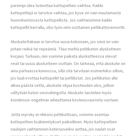
parempi idea toteuttaa kattopeltien vaihtoa. Kaikki
kattopeltejä ei tarvitse vaihtaa, jos kyse on vain muutamasta
huonokuntoisesta kattopellistä. Jos vaihtaisimme kaikki
kattopellit kerralla, olisi työn nimi osittainen peltikattoremontti.
Aluskatettakaan ei tarvitse uusia kokonaan, jos siinä on vain
joitain reikiä tai repeämiä. Tilaa meiltä peltikaton aluskatteen
korjaus Turkuun, niin voimme paikata aluskatteessa olevat
reiät tai uusia aluskatteen osittain. On tärkeää, että aluskate on
aina parhaassa kunnossa, sillä sitä tarvitaan esimerkiksi silloin,
jos tuuli irrottaa kattopellit tai peltilistat. Jos peltikaton alle
alkaa päästä vettä, aluskate ohjaa kosteuden ulos, jolloin
vältytään katon vesivahingolta. Aluskate taistelee myös
kondensio-ongelman aiheuttamia kosteusvaurioita vastaan.
Jotta myrsky ei rikkoisi peltikattoasi, voimme asentaa
kattopeltien lisäkiinnitykset paikoilleen. Myös kattopeltien
naulojen vaihtaminen kateruuveiksi auttaa, jos naulat ovat