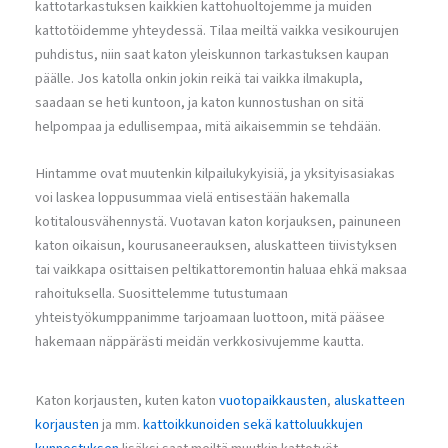
kattotarkastuksen kaikkien kattohuoltojemme ja muiden
kattotöidemme yhteydessä. Tilaa meiltä vaikka vesikourujen
puhdistus, niin saat katon yleiskunnon tarkastuksen kaupan
päälle. Jos katolla onkin jokin reikä tai vaikka ilmakupla,
saadaan se heti kuntoon, ja katon kunnostushan on sitä
helpompaa ja edullisempaa, mitä aikaisemmin se tehdään.
Hintamme ovat muutenkin kilpailukykyisiä, ja yksityisasiakas
voi laskea loppusummaa vielä entisestään hakemalla
kotitalousvähennystä. Vuotavan katon korjauksen, painuneen
katon oikaisun, kourusaneerauksen, aluskatteen tiivistyksen
tai vaikkapa osittaisen peltikattoremontin haluaa ehkä maksaa
rahoituksella. Suosittelemme tutustumaan
yhteistyökumppanimme tarjoamaan luottoon, mitä pääsee
hakemaan näppärästi meidän verkkosivujemme kautta.
Katon korjausten, kuten katon
vuotopaikkausten
,
aluskatteen
korjausten
ja mm.
kattoikkunoiden sekä kattoluukkujen