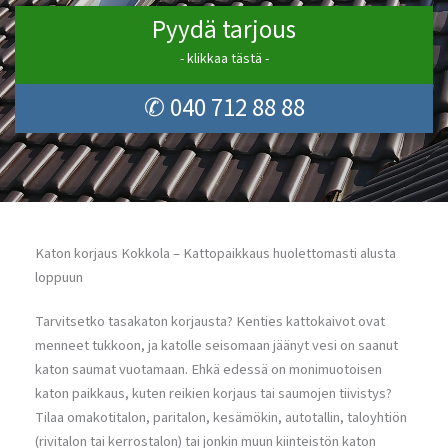
Pyydä tarjous
- klikkaa tästä -
✆ 040 712 88 88
Katon korjaus Kokkola – Kattopaikkaus huolettomasti alusta
loppuun
Tarvitsetko tasakaton korjausta? Kenties kattokaivot ovat
menneet tukkoon, ja katolle seisomaan jäänyt vesi on saanut
katon saumat vuotamaan. Ehkä edessä on monimuotoisen
katon paikkaus, kuten reikien korjaus tai saumojen tiivistys?
Tilaa omakotitalon, paritalon, kesämökin, autotallin, taloyhtiön
(rivitalon tai kerrostalon) tai jonkin muun kiinteistön katon