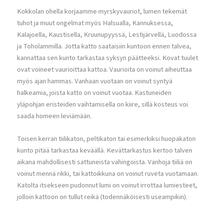
Kokkolan ohella korjaamme myrskyvauriot, lumen tekemät
tuhot ja muut ongelmat myös Halsualla, Kannuksessa,
Kalajoella, Kaustisella, Kruunupyyssä, Lestijärvellä, Luodossa
ja Toholammilla. Jotta katto saataisiin kuntoon ennen talvea,
kannattaa sen kunto tarkastaa syksyn päätteeksi. Kovat tuulet
ovat voineet vaurioittaa kattoa. Vaurioita on voinut aiheuttaa
myös ajan hammas. Vanhaan vuotaan on voinut syntyä
halkeamia, joista katto on voinut vuotaa. Kastuneiden
yläpohjan eristeiden vaihtamisella on kiire, sillä kosteus voi
saada homeen leviämään.
Toisen kerran tiilikaton, peltikaton tai esimerkiksi huopakaton
kunto pitää tarkastaa keväällä. Kevättarkastus kertoo talven
aikana mahdollisesti sattuneista vahingoista. Vanhoja tiiliä on
voinut mennä rikki, tai kattoikkuna on voinut ruveta vuotamaan.
Katolta itsekseen pudonnut lumi on voinut irrottaa lumiesteet,
jolloin kattoon on tullut reikä (todennäköisesti useampikin).