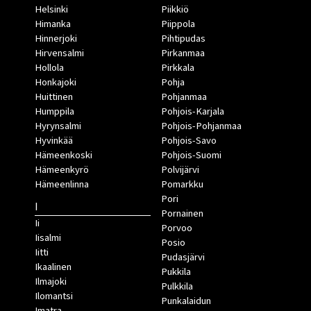
Helsinki
Piikkiö
Himanka
Piippola
Hinnerjoki
Pihtipudas
Hirvensalmi
Pirkanmaa
Hollola
Pirkkala
Honkajoki
Pohja
Huittinen
Pohjanmaa
Humppila
Pohjois-Karjala
Hyrynsalmi
Pohjois-Pohjanmaa
Hyvinkää
Pohjois-Savo
Hämeenkoski
Pohjois-Suomi
Hämeenkyrö
Polvijärvi
Hämeenlinna
Pomarkku
Pori
I
Pornainen
Ii
Porvoo
Iisalmi
Posio
Iitti
Pudasjärvi
Ikaalinen
Pukkila
Ilmajoki
Pulkkila
Ilomantsi
Punkalaidun
Imatra