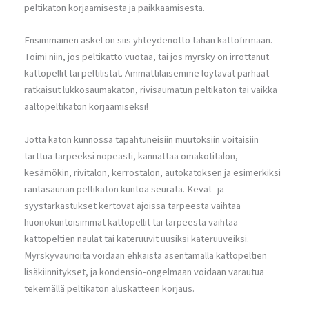
peltikaton korjaamisesta ja paikkaamisesta.
Ensimmäinen askel on siis yhteydenotto tähän kattofirmaan.
Toimi niin, jos peltikatto vuotaa, tai jos myrsky on irrottanut
kattopellit tai peltilistat. Ammattilaisemme löytävät parhaat
ratkaisut lukkosaumakaton, rivisaumatun peltikaton tai vaikka
aaltopeltikaton korjaamiseksi!
Jotta katon kunnossa tapahtuneisiin muutoksiin voitaisiin
tarttua tarpeeksi nopeasti, kannattaa omakotitalon,
kesämökin, rivitalon, kerrostalon, autokatoksen ja esimerkiksi
rantasaunan peltikaton kuntoa seurata. Kevät- ja
syystarkastukset kertovat ajoissa tarpeesta vaihtaa
huonokuntoisimmat kattopellit tai tarpeesta vaihtaa
kattopeltien naulat tai kateruuvit uusiksi kateruuveiksi.
Myrskyvaurioita voidaan ehkäistä asentamalla kattopeltien
lisäkiinnitykset, ja kondensio-ongelmaan voidaan varautua
tekemällä peltikaton aluskatteen korjaus.