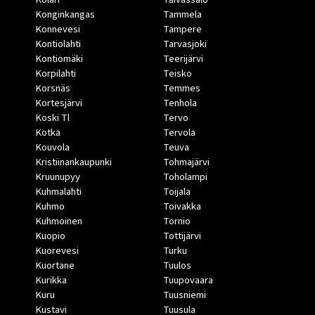
Konginkangas
Tammela
Konnevesi
Tampere
Kontiolahti
Tarvasjoki
Kontiomäki
Teerijärvi
Korpilahti
Teisko
Korsnäs
Temmes
Kortesjärvi
Tenhola
Koski Tl
Tervo
Kotka
Tervola
Kouvola
Teuva
Kristiinankaupunki
Tohmajärvi
Kruunupyy
Toholampi
Kuhmalahti
Toijala
Kuhmo
Toivakka
Kuhmoinen
Tornio
Kuopio
Tottijärvi
Kuorevesi
Turku
Kuortane
Tuulos
Kurikka
Tuupovaara
Kuru
Tuusniemi
Kustavi
Tuusula