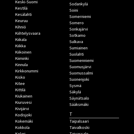
Keski-Suomi
Sodankylä
Kestilä
Soini
Kesälahti
Somerniemi
Keuruu
Somero
Kihniö
Sonkajärvi
Kiihtelysvaara
Sotkamo
Kiikala
Sulkava
Kiikka
Sumiainen
Kiikoinen
Suolahti
Kiiminki
Suomenniemi
Kinnula
Suomusjärvi
Kirkkonummi
Suomussalmi
Kisko
Suonenjoki
Kitee
Sysmä
Kittilä
Säkylä
Kiukainen
Säynätsalo
Kiuruvesi
Sääksmäki
Kivijärvi
T
Kodisjoki
Kokemäki
Taipalsaari
Kokkola
Taivalkoski
Kolari
Taivassalo