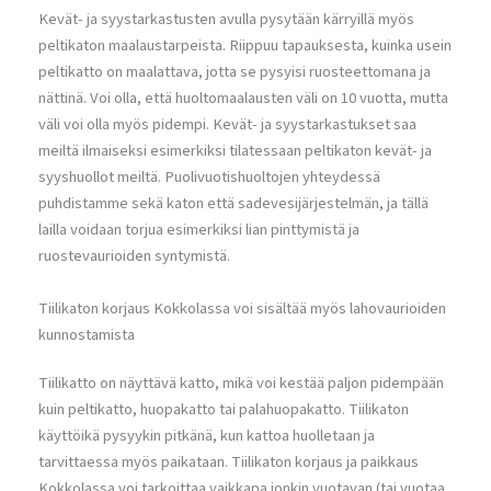
Kevät- ja syystarkastusten avulla pysytään kärryillä myös
peltikaton maalaustarpeista. Riippuu tapauksesta, kuinka usein
peltikatto on maalattava, jotta se pysyisi ruosteettomana ja
nättinä. Voi olla, että huoltomaalausten väli on 10 vuotta, mutta
väli voi olla myös pidempi. Kevät- ja syystarkastukset saa
meiltä ilmaiseksi esimerkiksi tilatessaan peltikaton kevät- ja
syyshuollot meiltä. Puolivuotishuoltojen yhteydessä
puhdistamme sekä katon että sadevesijärjestelmän, ja tällä
lailla voidaan torjua esimerkiksi lian pinttymistä ja
ruostevaurioiden syntymistä.
Tiilikaton korjaus Kokkolassa voi sisältää myös lahovaurioiden
kunnostamista
Tiilikatto on näyttävä katto, mikä voi kestää paljon pidempään
kuin peltikatto, huopakatto tai palahuopakatto. Tiilikaton
käyttöikä pysyykin pitkänä, kun kattoa huolletaan ja
tarvittaessa myös paikataan. Tiilikaton korjaus ja paikkaus
Kokkolassa voi tarkoittaa vaikkapa jonkin vuotavan (tai vuotaa