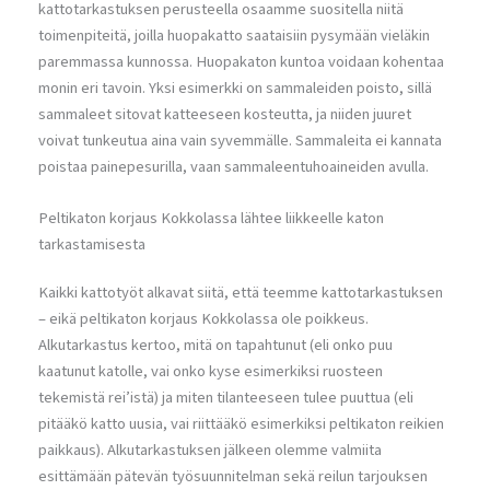
kattotarkastuksen perusteella osaamme suositella niitä
toimenpiteitä, joilla huopakatto saataisiin pysymään vieläkin
paremmassa kunnossa. Huopakaton kuntoa voidaan kohentaa
monin eri tavoin. Yksi esimerkki on sammaleiden poisto, sillä
sammaleet sitovat katteeseen kosteutta, ja niiden juuret
voivat tunkeutua aina vain syvemmälle. Sammaleita ei kannata
poistaa painepesurilla, vaan sammaleentuhoaineiden avulla.
Peltikaton korjaus Kokkolassa lähtee liikkeelle katon
tarkastamisesta
Kaikki kattotyöt alkavat siitä, että teemme kattotarkastuksen
– eikä peltikaton korjaus Kokkolassa ole poikkeus.
Alkutarkastus kertoo, mitä on tapahtunut (eli onko puu
kaatunut katolle, vai onko kyse esimerkiksi ruosteen
tekemistä rei’istä) ja miten tilanteeseen tulee puuttua (eli
pitääkö katto uusia, vai riittääkö esimerkiksi peltikaton reikien
paikkaus). Alkutarkastuksen jälkeen olemme valmiita
esittämään pätevän työsuunnitelman sekä reilun tarjouksen