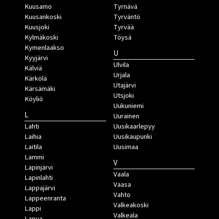
Kuusamo
Tyrnävä
Kuusankoski
Tyrväntö
Kuusjoki
Tyrvää
Kylmäkoski
Töysä
Kymenlaakso
U
Kyyjärvi
Ulvila
Kälviä
Urjala
Kärkölä
Utajärvi
Kärsämäki
Utsjoki
Köyliö
Uukuniemi
L
Uurainen
Lahti
Uusikaarlepyy
Laihia
Uusikaupunki
Laitila
Uusimaa
Lammi
V
Lapinjärvi
Vaala
Lapinlahti
Vaasa
Lappajärvi
Vahto
Lappeenranta
Valkeakoski
Lappi
Valkeala
Lapua