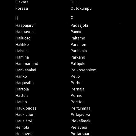
Fiskars
Oulu
Forssa
Outokumpu
H
P
Haapajärvi
Padasjoki
Haapavesi
Paimio
Hailuoto
Paltamo
Halikko
Parainen
Halsua
Parikkala
Hamina
Parkano
Hammarland
Pattijoki
Hankasalmi
Pelkosenniemi
Hanko
Pello
Harjavalta
Perho
Hartola
Pernaja
Hattula
Perniö
Hauho
Pertteli
Haukipudas
Pertunmaa
Haukivuori
Petäjävesi
Hausjärvi
Pieksämäki
Heinola
Pielavesi
Heinävesi
Pietarsaari