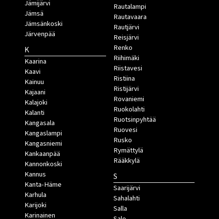
Jämijärvi
Rautalampi
Jämsä
Rautavaara
Jämsänkoski
Rautjärvi
Järvenpää
Reisjärvi
Renko
K
Riihimäki
Kaarina
Riistavesi
Kaavi
Ristiina
Kainuu
Ristijärvi
Kajaani
Rovaniemi
Kalajoki
Ruokolahti
Kalanti
Ruotsinpyhtää
Kangasala
Ruovesi
Kangaslampi
Rusko
Kangasniemi
Rymättylä
Kankaanpää
Rääkkylä
Kannonkoski
Kannus
S
Kanta-Häme
Saarijärvi
Karhula
Sahalahti
Karijoki
Salla
Karinainen
Salo