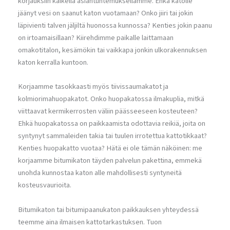
korjauksiin kaikella asiantuntemuksellamme. Ehkä katolle
jäänyt vesi on saanut katon vuotamaan? Onko jiiri tai jokin
läpivienti talven jäljiltä huonossa kunnossa? Kenties jokin paanu
on irtoamaisillaan? Kiirehdimme paikalle laittamaan
omakotitalon, kesämökin tai vaikkapa jonkin ulkorakennuksen
katon kerralla kuntoon.
Korjaamme tasokkaasti myös tiivissaumakatot ja
kolmiorimahuopakatot. Onko huopakatossa ilmakuplia, mitkä
viittaavat kermikerrosten väliin päässeeseen kosteuteen?
Ehkä huopakatossa on paikkaamista odottavia reikiä, joita on
syntynyt sammaleiden takia tai tuulen irrotettua kattotikkaat?
Kenties huopakatto vuotaa? Hätä ei ole tämän näköinen: me
korjaamme bitumikaton täyden palvelun pakettina, emmekä
unohda kunnostaa katon alle mahdollisesti syntyneitä
kosteusvaurioita.
Bitumikaton tai bitumipaanukaton paikkauksen yhteydessä
teemme aina ilmaisen kattotarkastuksen. Tuon