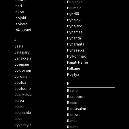
Puolanka
Inari
Puumala
Inkoo
Pyhtää
Isojoki
Pyhäjoki
Isokyrö
Pyhäjärvi
Itä-Suomi
Pyhämaa
Pyhäntä
J
Pyhäranta
Jaala
Pyhäselkä
Jalasjärvi
Pylkönmäki
Janakkala
Päijät-Häme
Joensuu
Pälkäne
Jokioinen
Pöytyä
Joroinen
Joutsa
R
Joutseno
Raahe
Juankoski
Raasepori
Jurva
Raisio
Juuka
Rantasalmi
Juupajoki
Rantsila
Juva
Ranua
Jyväskylä
Rauma