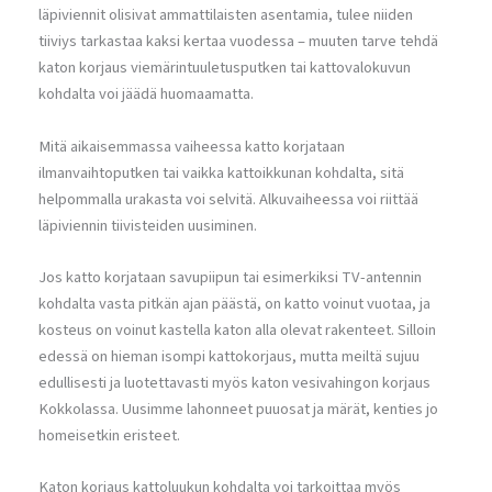
läpiviennit olisivat ammattilaisten asentamia, tulee niiden
tiiviys tarkastaa kaksi kertaa vuodessa – muuten tarve tehdä
katon korjaus viemärintuuletusputken tai kattovalokuvun
kohdalta voi jäädä huomaamatta.
Mitä aikaisemmassa vaiheessa katto korjataan
ilmanvaihtoputken tai vaikka kattoikkunan kohdalta, sitä
helpommalla urakasta voi selvitä. Alkuvaiheessa voi riittää
läpiviennin tiivisteiden uusiminen.
Jos katto korjataan savupiipun tai esimerkiksi TV-antennin
kohdalta vasta pitkän ajan päästä, on katto voinut vuotaa, ja
kosteus on voinut kastella katon alla olevat rakenteet. Silloin
edessä on hieman isompi kattokorjaus, mutta meiltä sujuu
edullisesti ja luotettavasti myös katon vesivahingon korjaus
Kokkolassa. Uusimme lahonneet puuosat ja märät, kenties jo
homeisetkin eristeet.
Katon korjaus kattoluukun kohdalta voi tarkoittaa myös