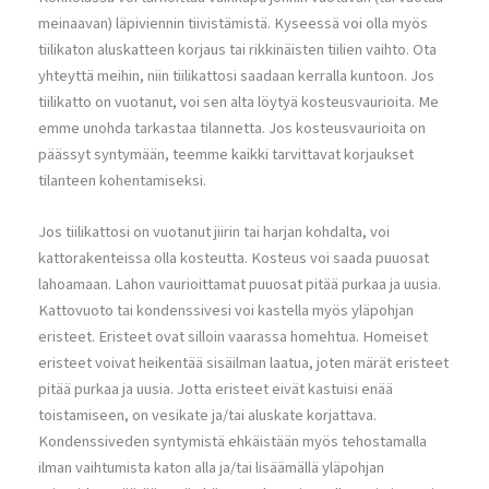
meinaavan) läpiviennin tiivistämistä. Kyseessä voi olla myös
tiilikaton aluskatteen korjaus tai rikkinäisten tiilien vaihto. Ota
yhteyttä meihin, niin tiilikattosi saadaan kerralla kuntoon. Jos
tiilikatto on vuotanut, voi sen alta löytyä kosteusvaurioita. Me
emme unohda tarkastaa tilannetta. Jos kosteusvaurioita on
päässyt syntymään, teemme kaikki tarvittavat korjaukset
tilanteen kohentamiseksi.
Jos tiilikattosi on vuotanut jiirin tai harjan kohdalta, voi
kattorakenteissa olla kosteutta. Kosteus voi saada puuosat
lahoamaan. Lahon vaurioittamat puuosat pitää purkaa ja uusia.
Kattovuoto tai kondenssivesi voi kastella myös yläpohjan
eristeet. Eristeet ovat silloin vaarassa homehtua. Homeiset
eristeet voivat heikentää sisäilman laatua, joten märät eristeet
pitää purkaa ja uusia. Jotta eristeet eivät kastuisi enää
toistamiseen, on vesikate ja/tai aluskate korjattava.
Kondenssiveden syntymistä ehkäistään myös tehostamalla
ilman vaihtumista katon alla ja/tai lisäämällä yläpohjan