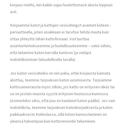
korjaus meiltä, niin kaikki sujuu huolettomasti alusta loppuun
asti.
Korjaamme katot ja kattojen vesivahingot avaimet käteen -
periaatteella, joten asiakkaan ei tarvitse tehdä muuta kuin
ottaa yhteyttä tähän kattofirmaan. Voit luottaa
asiantuntemukseemme ja huolellisuuteemme – sekä siihen,
että laitamme katon kerralla kuntoon (ja vieläpä
mahdollisimman taloudellisella tavalla).
Jos katon vesivahinko on niin paha, ettei korjausta kannata
aloittaa, teemme tarjouksen katon uusimisesta. Tarjoamme
kattosaneerausta myös silloin, jos katto on erityisen iäkäs tai
se on jostain muusta syystä erityisen huonossa kunnossa
(esimerkiksi siksi, että puu on kaatunut katon päälle). Jos vain
mahdollista, teemme tarjouksen katonkorjauksesta ja katon
paikkauksesta Kokkolassa, sillä katon kunnostaminen on
yleensä halvempaa kuin kattoremontin tekeminen.