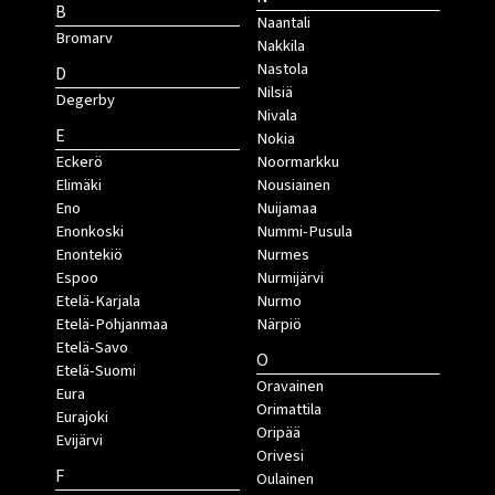
B
Naantali
Bromarv
Nakkila
Nastola
D
Nilsiä
Degerby
Nivala
E
Nokia
Eckerö
Noormarkku
Elimäki
Nousiainen
Eno
Nuijamaa
Enonkoski
Nummi-Pusula
Enontekiö
Nurmes
Espoo
Nurmijärvi
Etelä-Karjala
Nurmo
Etelä-Pohjanmaa
Närpiö
Etelä-Savo
O
Etelä-Suomi
Oravainen
Eura
Orimattila
Eurajoki
Oripää
Evijärvi
Orivesi
F
Oulainen