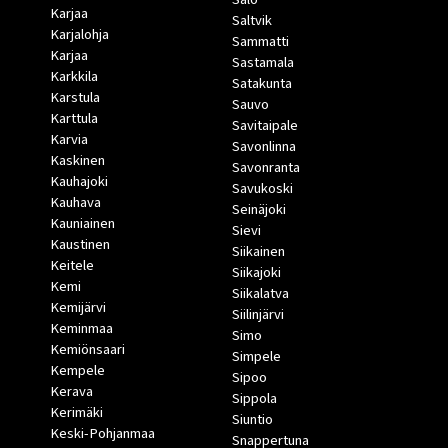
Karjaa
Saltvik
Karjalohja
Sammatti
Karjaa
Sastamala
Karkkila
Satakunta
Karstula
Sauvo
Karttula
Savitaipale
Karvia
Savonlinna
Kaskinen
Savonranta
Kauhajoki
Savukoski
Kauhava
Seinäjoki
Kauniainen
Sievi
Kaustinen
Siikainen
Keitele
Siikajoki
Kemi
Siikalatva
Kemijärvi
Siilinjärvi
Keminmaa
Simo
Kemiönsaari
Simpele
Kempele
Sipoo
Kerava
Sippola
Kerimäki
Siuntio
Keski-Pohjanmaa
Snappertuna