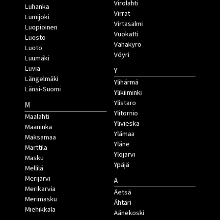
Virolahti
Luhanka
Virrat
Lumijoki
Virtasalmi
Luopioinen
Vuokatti
Luosto
Vähäkyrö
Luoto
Vöyri
Luumäki
Luvia
Y
Längelmäki
Ylihärmä
Länsi-Suomi
Ylikiiminki
Ylistaro
M
Ylitornio
Maalahti
Ylivieska
Maaninka
Ylämaa
Maksamaa
Yläne
Marttila
Ylöjärvi
Masku
Ypäjä
Mellilä
Merijärvi
Ä
Merikarvia
Äetsä
Merimasku
Ähtäri
Miehikkälä
Äänekoski