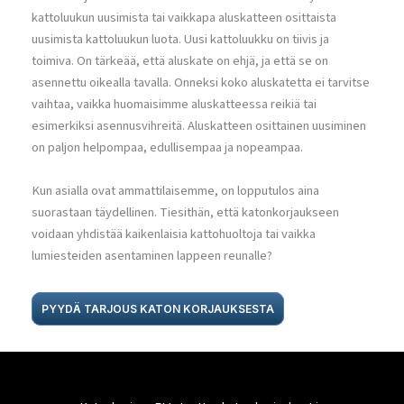
kattoluukun uusimista tai vaikkapa aluskatteen osittaista
uusimista kattoluukun luota. Uusi kattoluukku on tiivis ja
toimiva. On tärkeää, että aluskate on ehjä, ja että se on
asennettu oikealla tavalla. Onneksi koko aluskatetta ei tarvitse
vaihtaa, vaikka huomaisimme aluskatteessa reikiä tai
esimerkiksi asennusvihreitä. Aluskatteen osittainen uusiminen
on paljon helpompaa, edullisempaa ja nopeampaa.
Kun asialla ovat ammattilaisemme, on lopputulos aina
suorastaan täydellinen. Tiesithän, että katonkorjaukseen
voidaan yhdistää kaikenlaisia kattohuoltoja tai vaikka
lumiesteiden asentaminen lappeen reunalle?
PYYDÄ TARJOUS KATON KORJAUKSESTA