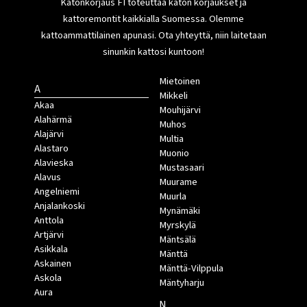
Katonkorjaus FI toteuttaa katon korjaukset ja
kattoremontit kaikkialla Suomessa. Olemme
kattoammattilainen apunasi. Ota yhteyttä, niin laitetaan
sinunkin kattosi kuntoon!
Mietoinen
A
Mikkeli
Akaa
Mouhijärvi
Alahärmä
Muhos
Alajärvi
Multia
Alastaro
Muonio
Alavieska
Mustasaari
Alavus
Muurame
Angelniemi
Muurla
Anjalankoski
Mynämäki
Anttola
Myrskylä
Artjärvi
Mäntsälä
Asikkala
Mänttä
Askainen
Mänttä-Vilppula
Askola
Mäntyharju
Aura
N