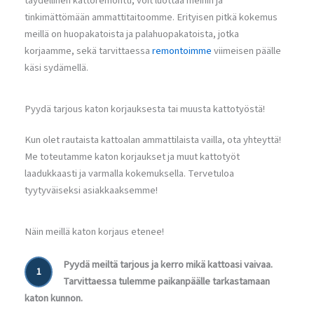
täydellinen kattoremontti, voit luottaa meihin ja
tinkimättömään ammattitaitoomme. Erityisen pitkä kokemus
meillä on huopakatoista ja palahuopakatoista, jotka
korjaamme, sekä tarvittaessa
remontoimme
viimeisen päälle
käsi sydämellä.
Pyydä tarjous katon korjauksesta tai muusta kattotyöstä!
Kun olet rautaista kattoalan ammattilaista vailla, ota yhteyttä!
Me toteutamme katon korjaukset ja muut kattotyöt
laadukkaasti ja varmalla kokemuksella. Tervetuloa
tyytyväiseksi asiakkaaksemme!
Näin meillä katon korjaus etenee!
Pyydä meiltä tarjous ja kerro mikä kattoasi vaivaa.
1
Tarvittaessa tulemme paikanpäälle tarkastamaan
katon kunnon.