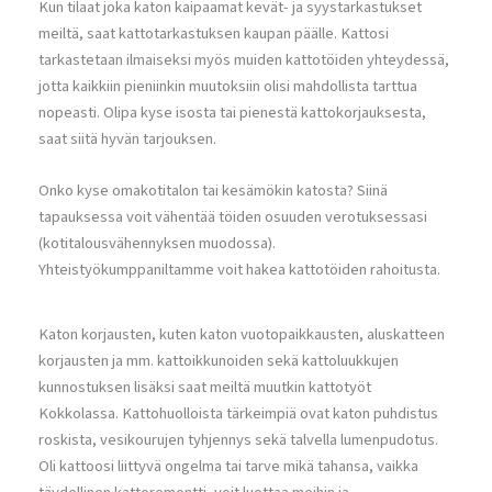
Kun tilaat joka katon kaipaamat kevät- ja syystarkastukset
meiltä, saat kattotarkastuksen kaupan päälle. Kattosi
tarkastetaan ilmaiseksi myös muiden kattotöiden yhteydessä,
jotta kaikkiin pieniinkin muutoksiin olisi mahdollista tarttua
nopeasti. Olipa kyse isosta tai pienestä kattokorjauksesta,
saat siitä hyvän tarjouksen.
Onko kyse omakotitalon tai kesämökin katosta? Siinä
tapauksessa voit vähentää töiden osuuden verotuksessasi
(kotitalousvähennyksen muodossa).
Yhteistyökumppaniltamme voit hakea kattotöiden rahoitusta.
Katon korjausten, kuten katon vuotopaikkausten, aluskatteen
korjausten ja mm. kattoikkunoiden sekä kattoluukkujen
kunnostuksen lisäksi saat meiltä muutkin kattotyöt
Kokkolassa. Kattohuolloista tärkeimpiä ovat katon puhdistus
roskista, vesikourujen tyhjennys sekä talvella lumenpudotus.
Oli kattoosi liittyvä ongelma tai tarve mikä tahansa, vaikka