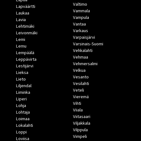
Valtimo
Lapväärtti
Vammala
Laukaa
Vampula
Lavia
Vantaa
Lehtimäki
Varkaus
Leivonmäki
Varpaisjärvi
Lemi
Varsinais-Suomi
Lemu
Vehkalahti
Lempäälä
Vehmaa
Leppävirta
Vehmersalmi
Lestijärvi
Velkua
Lieksa
Vesanto
Lieto
Vesilahti
Liljendal
Veteli
Liminka
Vieremä
Liperi
Vihti
Lohja
Viiala
Lohtaja
Viitasaari
Loimaa
Viljakkala
Lokalahti
Vilppula
Loppi
Vimpeli
Loviisa