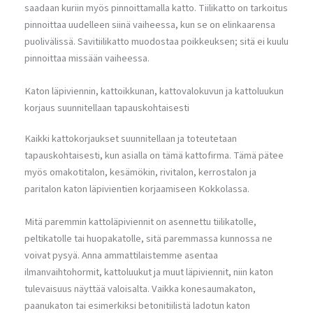
saadaan kuriin myös pinnoittamalla katto. Tiilikatto on tarkoitus
pinnoittaa uudelleen siinä vaiheessa, kun se on elinkaarensa
puolivälissä. Savitiilikatto muodostaa poikkeuksen; sitä ei kuulu
pinnoittaa missään vaiheessa.
Katon läpiviennin, kattoikkunan, kattovalokuvun ja kattoluukun
korjaus suunnitellaan tapauskohtaisesti
Kaikki kattokorjaukset suunnitellaan ja toteutetaan
tapauskohtaisesti, kun asialla on tämä kattofirma. Tämä pätee
myös omakotitalon, kesämökin, rivitalon, kerrostalon ja
paritalon katon läpivientien korjaamiseen Kokkolassa.
Mitä paremmin kattoläpiviennit on asennettu tiilikatolle,
peltikatolle tai huopakatolle, sitä paremmassa kunnossa ne
voivat pysyä. Anna ammattilaistemme asentaa
ilmanvaihtohormit, kattoluukut ja muut läpiviennit, niin katon
tulevaisuus näyttää valoisalta. Vaikka konesaumakaton,
paanukaton tai esimerkiksi betonitiilistä ladotun katon