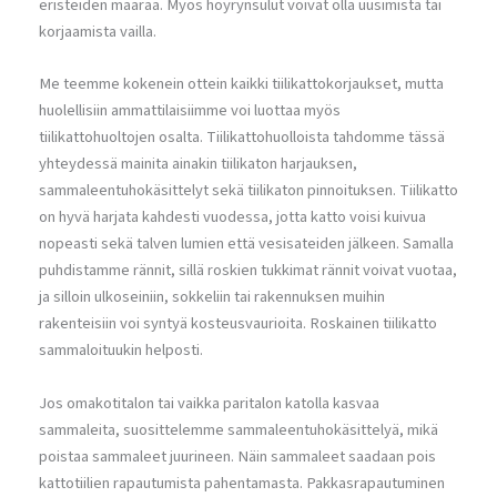
eristeiden määrää. Myös höyrynsulut voivat olla uusimista tai
korjaamista vailla.
Me teemme kokenein ottein kaikki tiilikattokorjaukset, mutta
huolellisiin ammattilaisiimme voi luottaa myös
tiilikattohuoltojen osalta. Tiilikattohuolloista tahdomme tässä
yhteydessä mainita ainakin tiilikaton harjauksen,
sammaleentuhokäsittelyt sekä tiilikaton pinnoituksen. Tiilikatto
on hyvä harjata kahdesti vuodessa, jotta katto voisi kuivua
nopeasti sekä talven lumien että vesisateiden jälkeen. Samalla
puhdistamme rännit, sillä roskien tukkimat rännit voivat vuotaa,
ja silloin ulkoseiniin, sokkeliin tai rakennuksen muihin
rakenteisiin voi syntyä kosteusvaurioita. Roskainen tiilikatto
sammaloituukin helposti.
Jos omakotitalon tai vaikka paritalon katolla kasvaa
sammaleita, suosittelemme sammaleentuhokäsittelyä, mikä
poistaa sammaleet juurineen. Näin sammaleet saadaan pois
kattotiilien rapautumista pahentamasta. Pakkasrapautuminen