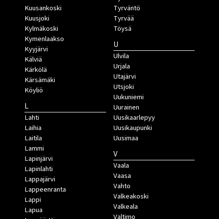
Kuusankoski
Tyrväntö
Kuusjoki
Tyrvää
Kylmäkoski
Töysä
Kymenlaakso
U
Kyyjärvi
Ulvila
Kälviä
Urjala
Kärkölä
Utajärvi
Kärsämäki
Utsjoki
Köyliö
Uukuniemi
L
Uurainen
Lahti
Uusikaarlepyy
Laihia
Uusikaupunki
Laitila
Uusimaa
Lammi
V
Lapinjärvi
Vaala
Lapinlahti
Vaasa
Lappajärvi
Vahto
Lappeenranta
Valkeakoski
Lappi
Valkeala
Lapua
Valtimo