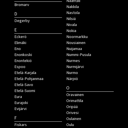
Naantali
Bromarv
Nakkila
Nastola
D
Nilsiä
Degerby
Nivala
E
Nokia
Eckerö
Noormarkku
Elimäki
Nousiainen
Eno
Nuijamaa
Enonkoski
Nummi-Pusula
Enontekiö
Nurmes
Espoo
Nurmijärvi
Etelä-Karjala
Nurmo
Etelä-Pohjanmaa
Närpiö
Etelä-Savo
O
Etelä-Suomi
Oravainen
Eura
Orimattila
Eurajoki
Oripää
Evijärvi
Orivesi
F
Oulainen
Fiskars
Oulu