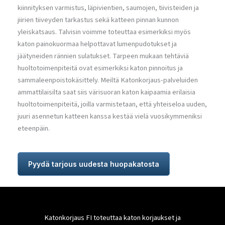
kiinnityksen varmistus, läpivientien, saumojen, tiivisteiden ja
jiirien tiiveyden tarkastus sekä katteen pinnan kunnon
yleiskatsaus. Talvisin voimme toteuttaa esimerkiksi myös
katon painokuormaa helpottavat lumenpudotukset ja
jäätyneiden rännien sulatukset. Tarpeen mukaan tehtäviä
huoltotoimenpiteitä ovat esimerkiksi katon pinnoitus ja
sammaleenpoistokäsittely. Meiltä Katonkorjaus-palveluiden
ammattilaisilta saat siis värisuoran katon kaipaamia erilaisia
huoltotoimenpiteitä, joilla varmistetaan, että yhteiseloa uuden,
juuri asennetun katteen kanssa kestää vielä vuosikymmeniksi
eteenpäin.
Pyydä tarjous uudesta huopakatosta
Katonkorjaus FI toteuttaa katon korjaukset ja