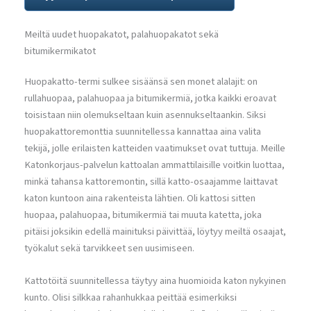
Meiltä uudet huopakatot, palahuopakatot sekä
bitumikermikatot
Huopakatto-termi sulkee sisäänsä sen monet alalajit: on
rullahuopaa, palahuopaa ja bitumikermiä, jotka kaikki eroavat
toisistaan niin olemukseltaan kuin asennukseltaankin. Siksi
huopakattoremonttia suunnitellessa kannattaa aina valita
tekijä, jolle erilaisten katteiden vaatimukset ovat tuttuja. Meille
Katonkorjaus-palvelun kattoalan ammattilaisille voitkin luottaa,
minkä tahansa kattoremontin, sillä katto-osaajamme laittavat
katon kuntoon aina rakenteista lähtien. Oli kattosi sitten
huopaa, palahuopaa, bitumikermiä tai muuta katetta, joka
pitäisi joksikin edellä mainituksi päivittää, löytyy meiltä osaajat,
työkalut sekä tarvikkeet sen uusimiseen.
Kattotöitä suunnitellessa täytyy aina huomioida katon nykyinen
kunto. Olisi silkkaa rahanhukkaa peittää esimerkiksi