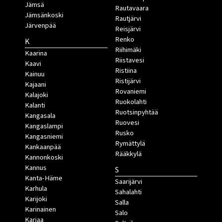
Jämsä
Rautavaara
Jämsänkoski
Rautjärvi
Järvenpää
Reisjärvi
Renko
K
Riihimäki
Kaarina
Riistavesi
Kaavi
Ristiina
Kainuu
Ristijärvi
Kajaani
Rovaniemi
Kalajoki
Ruokolahti
Kalanti
Ruotsinpyhtää
Kangasala
Ruovesi
Kangaslampi
Rusko
Kangasniemi
Rymättylä
Kankaanpää
Rääkkylä
Kannonkoski
Kannus
S
Kanta-Häme
Saarijärvi
Karhula
Sahalahti
Karijoki
Salla
Karinainen
Salo
Karjaa