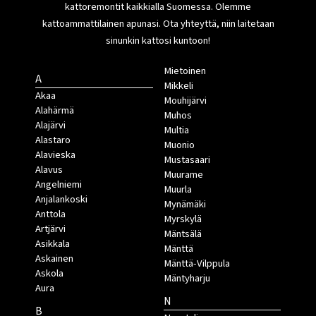
kattoremontit kaikkialla Suomessa. Olemme
kattoammattilainen apunasi. Ota yhteyttä, niin laitetaan
sinunkin kattosi kuntoon!
Mietoinen
A
Mikkeli
Akaa
Mouhijärvi
Alahärmä
Muhos
Alajärvi
Multia
Alastaro
Muonio
Alavieska
Mustasaari
Alavus
Muurame
Angelniemi
Muurla
Anjalankoski
Mynämäki
Anttola
Myrskylä
Artjärvi
Mäntsälä
Asikkala
Mänttä
Askainen
Mänttä-Vilppula
Askola
Mäntyharju
Aura
N
B