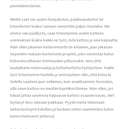
pieneläinesteisiin.
Meiltä saat siis uuden huopakaton, palahuopakaton tai
bitumikaton lisäksi samaan remonttiin paljon muutakin. Me
emme vain päällystä, vaan toteutamme uuden katteen
asennuksen lisäksi kaikki ne työt, mitä kattosi ja sinä kaipaatte.
Näin ollen jokainen kattoremontti on erilainen, juuri jokaisen
tarpeiden mukaan kustomoitu projekti, joka varmistaa katon
kokonaisvaltaisen toimivuuden jatkossakin. Aina yhtä
laadukkaita materiaaleja ja kattotuotteita hyödyntäen. Kaikki
työt toteutamme huolella ja omistautuen sille, että katosta
todella saadaan juuri sellainen, kuin asiakkaamme toivookin,
sillä sinun kattosi on meidän käyntikorttimme. Näin ollen, jos
haluat jättää uusimista kaipaavan kattosi osaaviin käsiin, olet
löytänyt tiesi oikeaan paikkaan. Pyydä meitä tekemään
tarkastuskäynti katollasi ja luodaan sitten suunnitelma katon
kunnostamiseen yhdessä.