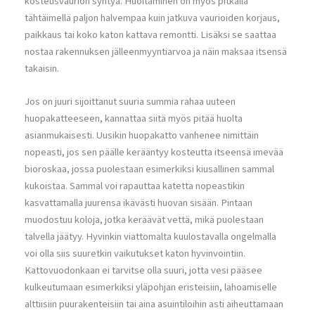
kosteusvaurion syntyä. Huoltaminen on myös pitkällä
tähtäimellä paljon halvempaa kuin jatkuva vaurioiden korjaus,
paikkaus tai koko katon kattava remontti. Lisäksi se saattaa
nostaa rakennuksen jälleenmyyntiarvoa ja näin maksaa itsensä
takaisin.
Jos on juuri sijoittanut suuria summia rahaa uuteen
huopakatteeseen, kannattaa siitä myös pitää huolta
asianmukaisesti. Uusikin huopakatto vanhenee nimittäin
nopeasti, jos sen päälle kerääntyy kosteutta itseensä imevää
bioroskaa, jossa puolestaan esimerkiksi kiusallinen sammal
kukoistaa. Sammal voi rapauttaa katetta nopeastikin
kasvattamalla juurensa ikävästi huovan sisään. Pintaan
muodostuu koloja, jotka keräävät vettä, mikä puolestaan
talvella jäätyy. Hyvinkin viattomalta kuulostavalla ongelmalla
voi olla siis suuretkin vaikutukset katon hyvinvointiin.
Kattovuodonkaan ei tarvitse olla suuri, jotta vesi pääsee
kulkeutumaan esimerkiksi yläpohjan eristeisiin, lahoamiselle
alttiisiin puurakenteisiin tai aina asuintiloihin asti aiheuttamaan