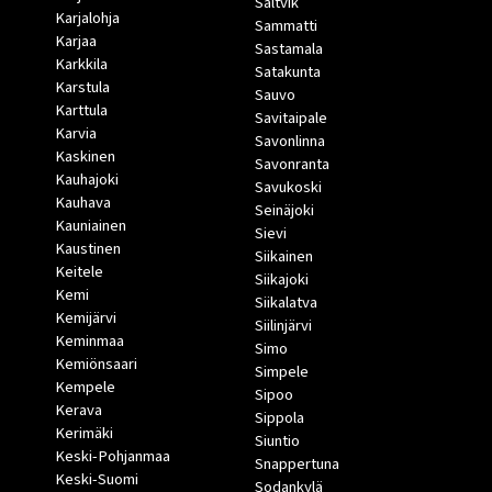
Saltvik
Karjalohja
Sammatti
Karjaa
Sastamala
Karkkila
Satakunta
Karstula
Sauvo
Karttula
Savitaipale
Karvia
Savonlinna
Kaskinen
Savonranta
Kauhajoki
Savukoski
Kauhava
Seinäjoki
Kauniainen
Sievi
Kaustinen
Siikainen
Keitele
Siikajoki
Kemi
Siikalatva
Kemijärvi
Siilinjärvi
Keminmaa
Simo
Kemiönsaari
Simpele
Kempele
Sipoo
Kerava
Sippola
Kerimäki
Siuntio
Keski-Pohjanmaa
Snappertuna
Keski-Suomi
Sodankylä