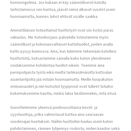
homeongelmia. Jos kukaan ei käy säännöllisesti katolla
tarkistamassa sen kuntoa, jäävät nämä alkavat vuodot usein
huomaamatta, kunnes tuhot ehtivät sisälle saakka.
Ammattilaisen toteuttamat huoltotyöt ovat siis kotisi paras
vakuutus. Me Katonkorjaus-palvelulla toteutamme myös
säännölliset ja kokonaisvaltaiset kattohuollot, joiden avulla
katto pysyy kunnossa. Aina, kun tulemme tekemään katollesi
huoltotöitä, katsastamme samalla koko katon yleisilmeen
voidaksemme kohdentaa huollot oikein. Teemme aina
perinpohjaista työtä eikä meiltä tarkkasilmäisiltä kattoalan
asiantuntijoilta jää mitään huomaamatta. Meille huopakaton
ominaisuudet ja niin kutsutut tyyppiviat ovat tulleet tutuiksi
kokemuksemme kautta, minkä takia tiedämmekin, mitä etsiä.
Suosittelemme yleensä puolivuosittaisia kevät- ja
syyshuoltoja, jotka valmistavat kattoa aina seuraavan
vuodenajan koetuksiin. Näihin huoltoihin kuuluu usein katon
puhdistaminen, rännien tyhjennys roskista, niiden kaadon sekä