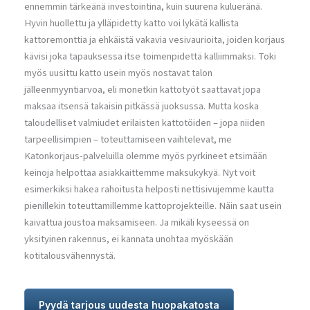
ennemmin tärkeänä investointina, kuin suurena kulueränä.
Hyvin huollettu ja ylläpidetty katto voi lykätä kallista
kattoremonttia ja ehkäistä vakavia vesivaurioita, joiden korjaus
kävisi joka tapauksessa itse toimenpidettä kalliimmaksi. Toki
myös uusittu katto usein myös nostavat talon
jälleenmyyntiarvoa, eli monetkin kattotyöt saattavat jopa
maksaa itsensä takaisin pitkässä juoksussa. Mutta koska
taloudelliset valmiudet erilaisten kattotöiden – jopa niiden
tarpeellisimpien – toteuttamiseen vaihtelevat, me
Katonkorjaus-palveluilla olemme myös pyrkineet etsimään
keinoja helpottaa asiakkaittemme maksukykyä. Nyt voit
esimerkiksi hakea rahoitusta helposti nettisivujemme kautta
pienillekin toteuttamillemme kattoprojekteille. Näin saat usein
kaivattua joustoa maksamiseen. Ja mikäli kyseessä on
yksityinen rakennus, ei kannata unohtaa myöskään
kotitalousvähennystä.
Pyydä tarjous uudesta huopakatosta