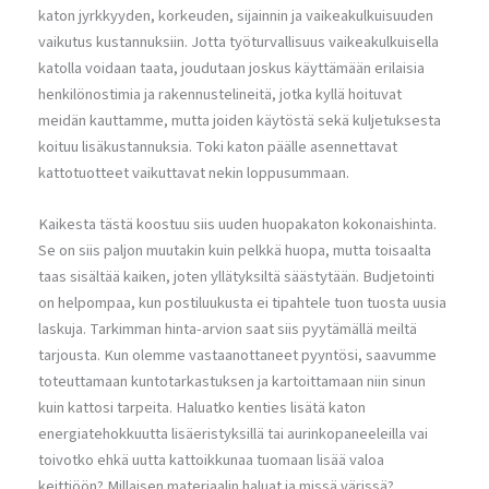
katon jyrkkyyden, korkeuden, sijainnin ja vaikeakulkuisuuden
vaikutus kustannuksiin. Jotta työturvallisuus vaikeakulkuisella
katolla voidaan taata, joudutaan joskus käyttämään erilaisia
henkilönostimia ja rakennustelineitä, jotka kyllä hoituvat
meidän kauttamme, mutta joiden käytöstä sekä kuljetuksesta
koituu lisäkustannuksia. Toki katon päälle asennettavat
kattotuotteet vaikuttavat nekin loppusummaan.
Kaikesta tästä koostuu siis uuden huopakaton kokonaishinta.
Se on siis paljon muutakin kuin pelkkä huopa, mutta toisaalta
taas sisältää kaiken, joten yllätyksiltä säästytään. Budjetointi
on helpompaa, kun postiluukusta ei tipahtele tuon tuosta uusia
laskuja. Tarkimman hinta-arvion saat siis pyytämällä meiltä
tarjousta. Kun olemme vastaanottaneet pyyntösi, saavumme
toteuttamaan kuntotarkastuksen ja kartoittamaan niin sinun
kuin kattosi tarpeita. Haluatko kenties lisätä katon
energiatehokkuutta lisäeristyksillä tai aurinkopaneeleilla vai
toivotko ehkä uutta kattoikkunaa tuomaan lisää valoa
keittiöön? Millaisen materiaalin haluat ja missä värissä?