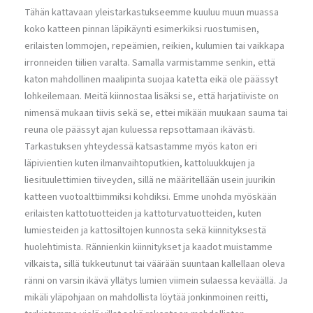
Tähän kattavaan yleistarkastukseemme kuuluu muun muassa
koko katteen pinnan läpikäynti esimerkiksi ruostumisen,
erilaisten lommojen, repeämien, reikien, kulumien tai vaikkapa
irronneiden tiilien varalta. Samalla varmistamme senkin, että
katon mahdollinen maalipinta suojaa katetta eikä ole päässyt
lohkeilemaan. Meitä kiinnostaa lisäksi se, että harjatiiviste on
nimensä mukaan tiivis sekä se, ettei mikään muukaan sauma tai
reuna ole päässyt ajan kuluessa repsottamaan ikävästi.
Tarkastuksen yhteydessä katsastamme myös katon eri
läpivientien kuten ilmanvaihtoputkien, kattoluukkujen ja
liesituulettimien tiiveyden, sillä ne määritellään usein juurikin
katteen vuotoalttiimmiksi kohdiksi. Emme unohda myöskään
erilaisten kattotuotteiden ja kattoturvatuotteiden, kuten
lumiesteiden ja kattosiltojen kunnosta sekä kiinnityksestä
huolehtimista. Rännienkin kiinnitykset ja kaadot muistamme
vilkaista, sillä tukkeutunut tai väärään suuntaan kallellaan oleva
ränni on varsin ikävä yllätys lumien viimein sulaessa keväällä. Ja
mikäli yläpohjaan on mahdollista löytää jonkinmoinen reitti,