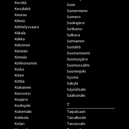
Kestilä
Soini
Kesälahti
Somerniemi
Keuruu
Somero
Kihniö
Sonkajärvi
Kiihtelysvaara
Sotkamo
Kiikala
Sulkava
Kiikka
Sumiainen
Kiikoinen
Suolahti
Kiiminki
Suomenniemi
Kinnula
Suomusjärvi
Kirkkonummi
Suomussalmi
Kisko
Suonenjoki
Kitee
Sysmä
Kittilä
Säkylä
Kiukainen
Säynätsalo
Kiuruvesi
Sääksmäki
Kivijärvi
T
Kodisjoki
Kokemäki
Taipalsaari
Kokkola
Taivalkoski
Kolari
Taivassalo