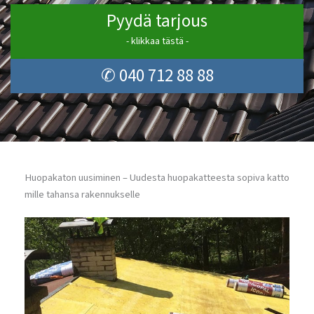
Pyydä tarjous
- klikkaa tästä -
✆ 040 712 88 88
Huopakaton uusiminen – Uudesta huopakatteesta sopiva katto
mille tahansa rakennukselle