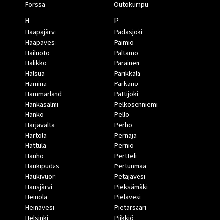
Forssa
Outokumpu
H
P
Haapajärvi
Padasjoki
Haapavesi
Paimio
Hailuoto
Paltamo
Halikko
Parainen
Halsua
Parikkala
Hamina
Parkano
Hammarland
Pattijoki
Hankasalmi
Pelkosenniemi
Hanko
Pello
Harjavalta
Perho
Hartola
Pernaja
Hattula
Perniö
Hauho
Pertteli
Haukipudas
Pertunmaa
Haukivuori
Petäjävesi
Hausjärvi
Pieksämäki
Heinola
Pielavesi
Heinävesi
Pietarsaari
Helsinki
Piikkiö