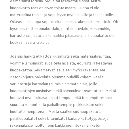
esimerkiksi todella loiville tai tasakatoille sovi. Mutta
huopakatto taas on aivan toista maata. Huopa ei ole
materiaalina raskas ja sopii hyvin myös loiville ja tasakatoille.
Oikeastaan huopa sopii minkä tahansa rakennuksen katolle. Oli
kyseessä sitten omakotitalo, paritalo, rivitalo, kesämökki,
harrastehalli, autotalli tai vaikka pihasauna, ei huopakatto ole
koskaan väärä ratkaisu.
Jos siis harkitset kattosi uusimista sekä materiaalivalintaa,
voimme lämpimästi suositella hiljaista, edullista ja kestävää
huopakattoa. Sekä tietysti sellaisen myös rakentaa. Me
Katonkorjaus-palvelulla olemme pitkällä kokemuksella
varustettuja kattoalan rautaisia ammattilaisia, joille
huopakattojen uusimiset sekä asennukset ovat tuttuja. Meiltä
hoituvat myös lukuisat muut temput sekä toimenpiteet aina
suurista remonteista paikallisempiin paikkauksiin sekä
huoltotoimenpiteisiin. Meiltä saatkin siis huopakatot,
palahuopakatot sekä bitumikatot kaikille kattotyypeille ja
rakennuksille huoltoineen kaikkineen. Jokainen katon