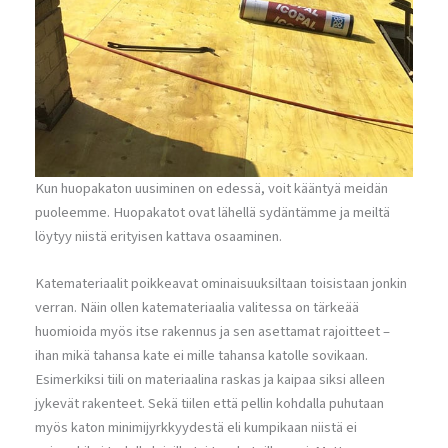
Kun huopakaton uusiminen on edessä, voit kääntyä meidän
puoleemme. Huopakatot ovat lähellä sydäntämme ja meiltä
löytyy niistä erityisen kattava osaaminen.
Katemateriaalit poikkeavat ominaisuuksiltaan toisistaan jonkin
verran. Näin ollen katemateriaalia valitessa on tärkeää
huomioida myös itse rakennus ja sen asettamat rajoitteet –
ihan mikä tahansa kate ei mille tahansa katolle sovikaan.
Esimerkiksi tiili on materiaalina raskas ja kaipaa siksi alleen
jykevät rakenteet. Sekä tiilen että pellin kohdalla puhutaan
myös katon minimijyrkkyydestä eli kumpikaan niistä ei