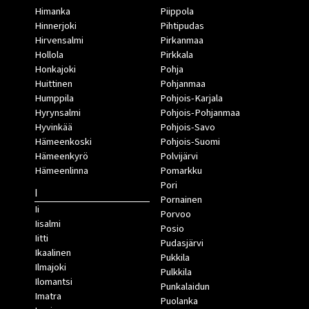
Himanka
Piippola
Hinnerjoki
Pihtipudas
Hirvensalmi
Pirkanmaa
Hollola
Pirkkala
Honkajoki
Pohja
Huittinen
Pohjanmaa
Humppila
Pohjois-Karjala
Hyrynsalmi
Pohjois-Pohjanmaa
Hyvinkää
Pohjois-Savo
Hämeenkoski
Pohjois-Suomi
Hämeenkyrö
Polvijärvi
Hämeenlinna
Pomarkku
Pori
I
Pornainen
Ii
Porvoo
Iisalmi
Posio
Iitti
Pudasjärvi
Ikaalinen
Pukkila
Ilmajoki
Pulkkila
Ilomantsi
Punkalaidun
Imatra
Puolanka