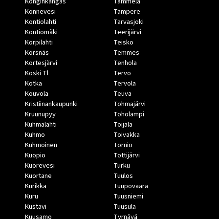
Konginkangas
Tammela
Konnevesi
Tampere
Kontiolahti
Tarvasjoki
Kontiomäki
Teerijärvi
Korpilahti
Teisko
Korsnäs
Temmes
Kortesjärvi
Tenhola
Koski Tl
Tervo
Kotka
Tervola
Kouvola
Teuva
Kristiinankaupunki
Tohmajärvi
Kruunupyy
Toholampi
Kuhmalahti
Toijala
Kuhmo
Toivakka
Kuhmoinen
Tornio
Kuopio
Tottijärvi
Kuorevesi
Turku
Kuortane
Tuulos
Kurikka
Tuupovaara
Kuru
Tuusniemi
Kustavi
Tuusula
Kuusamo
Tyrnävä