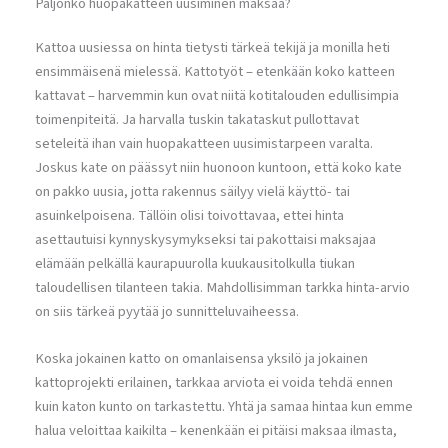
Paljonko huopakatteen uusiminen maksaa?
Kattoa uusiessa on hinta tietysti tärkeä tekijä ja monilla heti
ensimmäisenä mielessä. Kattotyöt – etenkään koko katteen
kattavat – harvemmin kun ovat niitä kotitalouden edullisimpia
toimenpiteitä. Ja harvalla tuskin takataskut pullottavat
seteleitä ihan vain huopakatteen uusimistarpeen varalta.
Joskus kate on päässyt niin huonoon kuntoon, että koko kate
on pakko uusia, jotta rakennus säilyy vielä käyttö- tai
asuinkelpoisena. Tällöin olisi toivottavaa, ettei hinta
asettautuisi kynnyskysymykseksi tai pakottaisi maksajaa
elämään pelkällä kaurapuurolla kuukausitolkulla tiukan
taloudellisen tilanteen takia. Mahdollisimman tarkka hinta-arvio
on siis tärkeä pyytää jo sunnitteluvaiheessa.
Koska jokainen katto on omanlaisensa yksilö ja jokainen
kattoprojekti erilainen, tarkkaa arviota ei voida tehdä ennen
kuin katon kunto on tarkastettu. Yhtä ja samaa hintaa kun emme
halua veloittaa kaikilta – kenenkään ei pitäisi maksaa ilmasta,