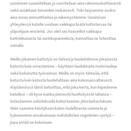
uusiminen suunnitellaan ja suoritetaan aina rakennuskohtaisesti
sekä asiakkaan toiveiden mukaisesti. Toki tarjoamme avuksi
aina omaa ammattitaitoa ja näkemystämme. Uusimisen
yhteydessä katolle voidaan vaikkapa lisätä kattoturvaa tai
yläpohjaan eristeitä. Jos olet siis haaveillut vaikkapa
kattoikkunasta tai aurinkopaneelista, kannattaa ne toteuttaa
samalla.
Meille jokainen kattotyö on tärkeä ja huolehdimme jokaisesta
katosta kuin omastamme – käyttäen laadukkaita materiaaleja
sekä kokenutta työvoimaa. Meille on myös tärkeää, että
katosta kuin katosta huolehditaan aina kokonaisvaltaisesti.
Käytännössä tämä tarkoittaa, että joka kerta, kun kiipeämme
katollesi – oli kyse kuinka pienestä huoltotyöstä tahansa –
toteutamme veloituksella katon kunnon yleistarkastuksen.
Näin saamme käsityksen katon todellisesta voinnista ja
kykenemme ennakoimaan mahdollisten ongelmien syntyä –
jopa estää ne kokonaan.