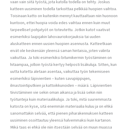
vaan vain siitä työstä, jota katolla todella on tehty. Joskus
katteen uusiminen todella tarkoittaa pelkkää huopien vaihtoa.
Toisinaan katto on kuitenkin mennyt kauttaaltaan niin huonoon
kuntoon, ettei huopia voida edes vaihtaa ennen kuin muut
tarpeelliset pohjatyöt on toteutettu. Jotkin katot vaativat
esimerkiksi laajojakin lahovauriokorjauksia tai uuden
aluskatteen ennen uusien huopien asennusta. Katteetkaan
eivät ole keskenään yleensä saman hintaisia, joten valinta
vaikuttaa. Ja toki esimerkiksi bitumikermin työstäminen on
hitaampaa, jolloin työstä kertyy helposti lisäkuluja. Sitten, kun
uutta katetta aletaan asentaa, vaikuttaa työn tekemiseen
esimerkiksi läpivientien – kuten savupiippujen,
ilmastointiputkien ja kattoikkunoiden – määrä. Läpivientien
tiivistäminen vie sekin oman aikansa ja lisää sekin niin
työtunteja kuin materiaalikuluja. Ja toki, mitä suuremmasta
katosta on kyse, sitä enemmän materiaalia kuluu ja on ehkä
sanomattakin selvää, että pienen piharakennuksen katteen
uusiminen osoittautuu yleensä halvemmaksi kuin kartanon.
Mikä taas ei ehkä ole niin itsestään selvää on muun muassa