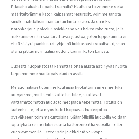
Pitäisikö aluskate paikat samalla? Kuultuasi toiveemme sekä
määriteltyämme katon kaipaamat resurssit, voimme tarjota
sinulle mahdollisimman tarkan hinta-arvion. Ja onneksi
Katonkorjaus-palvelun asiakkaana voit hakea rahoitusta, jolla
maksamiseenkin saa tarvittavaa joustoa, joten loppusumma ei
ehkä räjäytä pankkia tai tyhjennä kukkaroasi totaalisesti, vaan
elämä jatkuu normaalina uuden, kauniin katon kanssa.
Uudesta huopakatosta kannattaa pitää alusta asti hyvää huolta
tarjoamiemme huoltopalveluiden avulla
Me suomalaiset olemme kuuliaisia huollattamaan esimerkiksi
autojamme, mutta mitä kattoihin tulee, saattavat
välttämättömätkin huoltotoimet jäädä tekemättä. Totuus on
kuitenkin se, että myös katot kaipaavat huolenpitoa
pysyäkseen toimintakuntoisina. Säännöllisillä huolloilla voidaan
jopa lykätä esimerkiksi suurta kattoremonttia vuosilla – ellei
vuosikymmenillä – eteenpäin ja ehkäistä vaikkapa