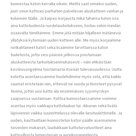
kunnostaa katon kerralla oikein. Meiltä saat onneksi uuden,
juuri sinun kattoasi parhaiten palvelevan aluskatteen vanhan ja
kuluneen tilalle. Ja kaipasi korjausta mikä tahansa katon osa
aina kattotuoleista ruodelaudoitukseen, hoituu sekin meidän
osaavalta tiimiltämme. Emme jätä mitään hiljalleen mätäneviä
yllätyksiä kytemään uuden katteen alle. Me myös korjaamme
notkahtaneet katot sekä lisäämme tarvittaessa katon
tuuletusta, jotta vesi pääsee jatkossa poistumaan
aluskatteesta tarkoituksenmukaisesti – näin ehkäistään
kosteusongelmia toistamasta itseään tulevaisuudessa. Uutta
katetta asentaessamme huolehdimme myös siitä, että kaikki
saumat eristetään niin, etteivät ne vuoda ja tiivisteet pysyvät
tiiviinä, jottei uusi katto ala ensimmäisen syysmyrskyn
saapuessa vuotamaan. Kattoa kunnostaessamme voimme
asentaa myös vaikkapa kattoluukun tai -ikkunan sekä lisätä
läpiviennin vaikka suunnittelussa olevalle liesituulettimelle. Ja
uuden, kauttaaltaan kunnostetun katon päälle asennamme
toiveiden mukaiset, laadukkaan kattoturvatuotteet aina
kattosilloista lumiesteisiin ja aurinkopaneeleista