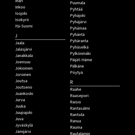
Inari
Puumala
Inkoo
Pyhtää
Isojoki
Pyhäjoki
Isokyrö
Pyhäjärvi
Itä-Suomi
Pyhämaa
Pyhäntä
J
Pyhäranta
Jaala
Pyhäselkä
Jalasjärvi
Pylkönmäki
Janakkala
Päijät-Häme
Joensuu
Pälkäne
Jokioinen
Pöytyä
Joroinen
Joutsa
R
Joutseno
Raahe
Juankoski
Raasepori
Jurva
Raisio
Juuka
Rantasalmi
Juupajoki
Rantsila
Juva
Ranua
Jyväskylä
Rauma
Jämijärvi
Rautalampi