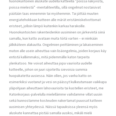
huonokuntoinen aluskate uudella katteella ”poissa näkyvistä,
poissa mielestä” -mentaliteetilla, sillä ongelmat nostaisivat
päätään taas ennemmin tai myöhemmin. Tai jättää muuten
energiatehokkaan katteen alle märät eristämiskelvottomat
eristeet, jolloin lämpö kuitenkin karkaa harakoille.
Huonokuntoisten rakenteidenkin uusiminen on järkevintä siinä
samalla, kun katto avataan muita töitä varten – ei niinkään
jälkikäteen alakautta. Ongelmien peittäminen ja lakaiseminen
maton alle usein aiheuttaa vain lisäongelmia, joiden korjaus käy
entistä kalliimmaksi, mitä pidemmälle katon tarpeita
ylenkatsoo. Ne voivat aiheuttaa jopa vaurioita uudelle
katteelle, johon on juuri sijoitettu sievoisia summia
huopakatetta uusiessa. Näin ollen, jos vanha katto on
esimerkiksi vuotanut ja vesi on päässyt kulkeutumaan vaikkapa
yläpohjaan aiheuttaen lahovaurioita tai kastellen eristeet, me
Katonkorjaus-palvelulla mielellämme vaihdamme villat uusiin
sekä kunnostamme kosteuden nakertamat puuosat katteen
uusimisen yhteydessä. Näissä tapauksissa yleensä myös
aluskate kannattaa pistää samalla uusiksi, mikäli mielii