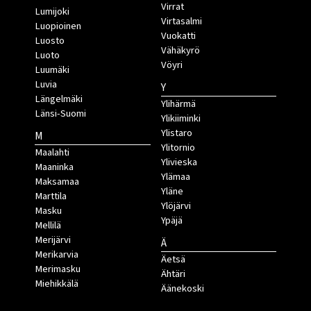
Virrat
Lumijoki
Virtasalmi
Luopioinen
Vuokatti
Luosto
Vähäkyrö
Luoto
Vöyri
Luumäki
Luvia
Y
Längelmäki
Ylihärmä
Länsi-Suomi
Ylikiiminki
Ylistaro
M
Ylitornio
Maalahti
Ylivieska
Maaninka
Ylämaa
Maksamaa
Yläne
Marttila
Ylöjärvi
Masku
Ypäjä
Mellilä
Merijärvi
Ä
Merikarvia
Äetsä
Merimasku
Ähtäri
Miehikkälä
Äänekoski