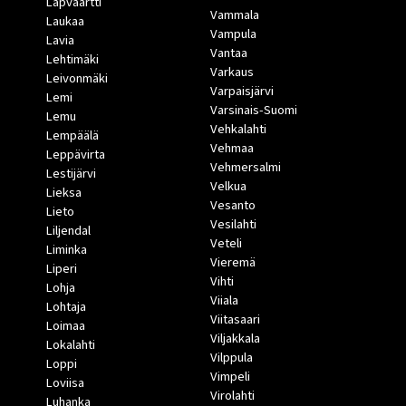
Lapväärtti
Vammala
Laukaa
Vampula
Lavia
Vantaa
Lehtimäki
Varkaus
Leivonmäki
Varpaisjärvi
Lemi
Varsinais-Suomi
Lemu
Vehkalahti
Lempäälä
Vehmaa
Leppävirta
Vehmersalmi
Lestijärvi
Velkua
Lieksa
Vesanto
Lieto
Vesilahti
Liljendal
Veteli
Liminka
Vieremä
Liperi
Vihti
Lohja
Viiala
Lohtaja
Viitasaari
Loimaa
Viljakkala
Lokalahti
Vilppula
Loppi
Vimpeli
Loviisa
Virolahti
Luhanka