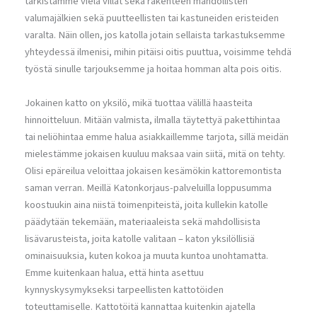
tarkistamme vielä villat sekä rakenteen mahdollisten
valumajälkien sekä puutteellisten tai kastuneiden eristeiden
varalta. Näin ollen, jos katolla jotain sellaista tarkastuksemme
yhteydessä ilmenisi, mihin pitäisi oitis puuttua, voisimme tehdä
työstä sinulle tarjouksemme ja hoitaa homman alta pois oitis.
Jokainen katto on yksilö, mikä tuottaa välillä haasteita
hinnoitteluun. Mitään valmista, ilmalla täytettyä pakettihintaa
tai neliöhintaa emme halua asiakkaillemme tarjota, sillä meidän
mielestämme jokaisen kuuluu maksaa vain siitä, mitä on tehty.
Olisi epäreilua veloittaa jokaisen kesämökin kattoremontista
saman verran. Meillä Katonkorjaus-palveluilla loppusumma
koostuukin aina niistä toimenpiteistä, joita kullekin katolle
päädytään tekemään, materiaaleista sekä mahdollisista
lisävarusteista, joita katolle valitaan – katon yksilöllisiä
ominaisuuksia, kuten kokoa ja muuta kuntoa unohtamatta.
Emme kuitenkaan halua, että hinta asettuu
kynnyskysymykseksi tarpeellisten kattotöiden
toteuttamiselle. Kattotöitä kannattaa kuitenkin ajatella