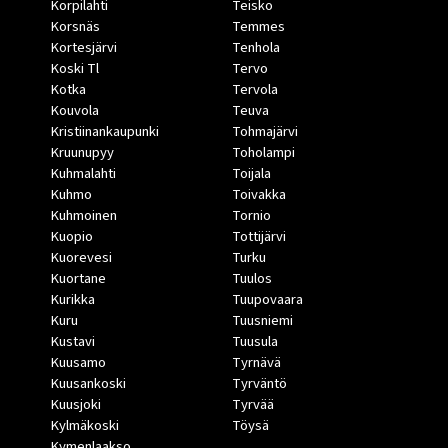
Korpilahti
Teisko
Korsnäs
Temmes
Kortesjärvi
Tenhola
Koski Tl
Tervo
Kotka
Tervola
Kouvola
Teuva
Kristiinankaupunki
Tohmajärvi
Kruunupyy
Toholampi
Kuhmalahti
Toijala
Kuhmo
Toivakka
Kuhmoinen
Tornio
Kuopio
Tottijärvi
Kuorevesi
Turku
Kuortane
Tuulos
Kurikka
Tuupovaara
Kuru
Tuusniemi
Kustavi
Tuusula
Kuusamo
Tyrnävä
Kuusankoski
Tyrväntö
Kuusjoki
Tyrvää
Kylmäkoski
Töysä
Kymenlaakso