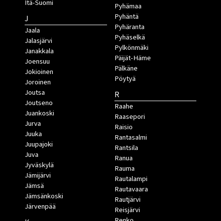
Itä-Suomi
Pyhämaa
Pyhäntä
J
Pyhäranta
Jaala
Pyhäselkä
Jalasjärvi
Pylkönmäki
Janakkala
Päijät-Häme
Joensuu
Pälkäne
Jokioinen
Pöytyä
Joroinen
Joutsa
R
Joutseno
Raahe
Juankoski
Raasepori
Jurva
Raisio
Juuka
Rantasalmi
Juupajoki
Rantsila
Juva
Ranua
Jyväskylä
Rauma
Jämijärvi
Rautalampi
Jämsä
Rautavaara
Jämsänkoski
Rautjärvi
Järvenpää
Reisjärvi
Renko