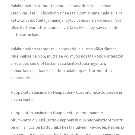
Palahuopakattoremonttiimme Haapavedellä kuuluu myös
katon varustelu. Tässäkin vaiheessa huomioimme makusi, sillä
kattoturvatuotteita ja rännejä löytyy useissa eri väreissä. Näin
ollen kattovarusteet voidaan valita vaikka sävy sävyyn uuden
laattakaton kanssa.
Palahuopakattoremontti Haapavedellä auttaa säilyttämään
rakennuksen arvon, mutta se voi myös nostaa koko kiinteistön
arvoa. Jos siis olet laittamassa kiinteistöäsi myyntiin,
kannattaa vähintäänkin harkita palahuopakattoremonttia
Haapavedellä.
Huopakaton uusiminen Haapavesi – Uusi bitumikatto pesee ja
kuivaa vanhan
Huopakaton uusiminen Haapavesi – Asentamamme
bitumikatto on uusi luottokumppanisi! Kun huopakattoremontti
on ohi, sinulla on katto, mikä kestää talvien, keväiden, kesien ja
syksyjen rasitukset. Uuden bitumikaton vesitiiviys painii ihan