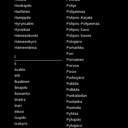
Honkajoki
Pohja
Huittinen
Pohjanmaa
Humppila
Pohjois-Karjala
Hyrynsalmi
Pohjois-Pohjanmaa
Hyvinkää
Pohjois-Savo
Hämeenkoski
Pohjois-Suomi
Hämeenkyrö
Polvijärvi
Hämeenlinna
Pomarkku
Pori
I
Pornainen
Ii
Porvoo
Iisalmi
Posio
Iitti
Pudasjärvi
Ikaalinen
Pukkila
Ilmajoki
Pulkkila
Ilomantsi
Punkalaidun
Imatra
Puolanka
Inari
Puumala
Inkoo
Pyhtää
Isojoki
Pyhäjoki
Isokyrö
Pyhäjärvi