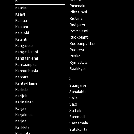
K
Riihimäki
Kaarina
Riistavesi
Kaavi
Ristiina
Kainuu
Ristijärvi
Kajaani
Rovaniemi
Kalajoki
Ruokolahti
Kalanti
Ruotsinpyhtää
Kangasala
Ruovesi
Kangaslampi
Rusko
Kangasniemi
Rymättylä
Kankaanpää
Rääkkylä
Kannonkoski
Kannus
S
Kanta-Häme
Saarijärvi
Karhula
Sahalahti
Karijoki
Salla
Karinainen
Salo
Karjaa
Saltvik
Karjalohja
Sammatti
Karjaa
Sastamala
Karkkila
Satakunta
Karstula