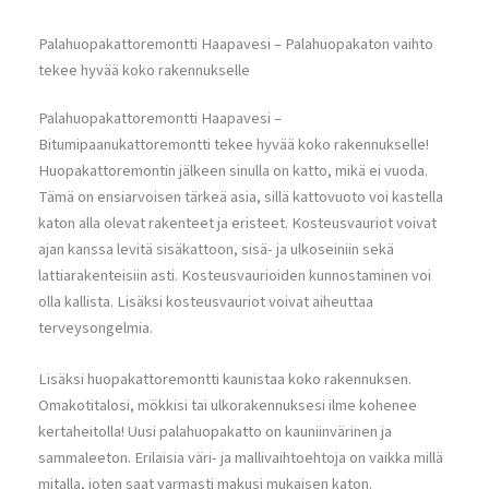
Palahuopakattoremontti Haapavesi – Palahuopakaton vaihto
tekee hyvää koko rakennukselle
Palahuopakattoremontti Haapavesi –
Bitumipaanukattoremontti tekee hyvää koko rakennukselle!
Huopakattoremontin jälkeen sinulla on katto, mikä ei vuoda.
Tämä on ensiarvoisen tärkeä asia, sillä kattovuoto voi kastella
katon alla olevat rakenteet ja eristeet. Kosteusvauriot voivat
ajan kanssa levitä sisäkattoon, sisä- ja ulkoseiniin sekä
lattiarakenteisiin asti. Kosteusvaurioiden kunnostaminen voi
olla kallista. Lisäksi kosteusvauriot voivat aiheuttaa
terveysongelmia.
Lisäksi huopakattoremontti kaunistaa koko rakennuksen.
Omakotitalosi, mökkisi tai ulkorakennuksesi ilme kohenee
kertaheitolla! Uusi palahuopakatto on kauniinvärinen ja
sammaleeton. Erilaisia väri- ja mallivaihtoehtoja on vaikka millä
mitalla, joten saat varmasti makusi mukaisen katon.