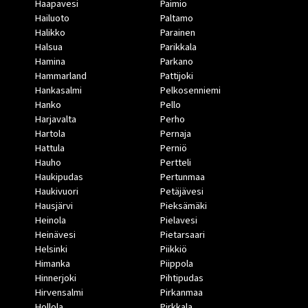
Haapavesi
Paimio
Hailuoto
Paltamo
Halikko
Parainen
Halsua
Parikkala
Hamina
Parkano
Hammarland
Pattijoki
Hankasalmi
Pelkosenniemi
Hanko
Pello
Harjavalta
Perho
Hartola
Pernaja
Hattula
Perniö
Hauho
Pertteli
Haukipudas
Pertunmaa
Haukivuori
Petäjävesi
Hausjärvi
Pieksämäki
Heinola
Pielavesi
Heinävesi
Pietarsaari
Helsinki
Piikkiö
Himanka
Piippola
Hinnerjoki
Pihtipudas
Hirvensalmi
Pirkanmaa
Hollola
Pirkkala