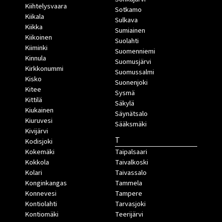
Kiihtelysvaara
Sotkamo
Kiikala
Sulkava
Kiikka
Sumiainen
Kiikoinen
Suolahti
Kiiminki
Suomenniemi
Kinnula
Suomusjärvi
Kirkkonummi
Suomussalmi
Kisko
Suonenjoki
Kitee
Sysmä
Kittilä
Säkylä
Kiukainen
Säynätsalo
Kiuruvesi
Sääksmäki
Kivijärvi
T
Kodisjoki
Kokemäki
Taipalsaari
Kokkola
Taivalkoski
Kolari
Taivassalo
Konginkangas
Tammela
Konnevesi
Tampere
Kontiolahti
Tarvasjoki
Kontiomäki
Teerijärvi