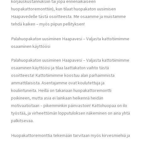
korjauskustannuksiin tai jopa ennenaikaiseen
huopakattoremonttiin), kun tilaat huopakaton uusimisen
Haapavedelle tästä osoitteesta. Me osaamme ja muistamme
tehdä kaiken – myös piipun pellityksen!
Palahuopakaton uusiminen Haapavesi – Valjasta kattotiimimme
osaaminen käyttöösi
Palahuopakaton uusiminen Haapavesi – Valjasta kattotiimimme
osaaminen käyttöösi ja tilaa laattakaton vaihto tästä
osoitteesta! Kattotiimimme koostuu alan parhaimmista
ammattilaisista. Asentajamme ovat koulutettuja ja
kouliintuneita. Heillä on takanaan huopakattoremontti
poikineen, mutta asia ei lainkaan heikennä heidän
motivaatiotaan – pikemminkin päinvastoin! Kattohuopaa on ilo
työstää, ja virheettömän lopputuloksen näkeminen on aina yhtä
palkitsevaa.
Huopakattoremonttia tekemään tarvitaan myös kirvesmiehiä ja