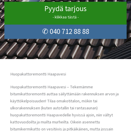
Pyydä tarjous
- klikkaa tästä -
✆ 040 712 88 88
Huopakattoremontti Haapavesi
Huopakattoremontti Haapavesi – Tekemämme
bitumikattoremontti auttaa säilyttämään rakennuksen arvon ja
käyttökelpoisuuden! Tilaa omakotitalon, mökin tai
ulkorakennuksen (kuten autotallin tai rantasaunan)
huopakattoremontti Haapavedelle hyvissä ajoin, niin vältyt
kattovuodoilta ja muilta murheilta. Oikein asennettu
bitumikermikatto on vesitiivis ja pitkäikäinen, mutta jossain