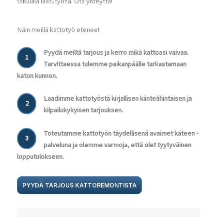
takuulla laatutyönä. Ota yhteyttä!
Näin meillä kattotyö etenee!
Pyydä meiltä tarjous ja kerro mikä kattoasi vaivaa.
1
Tarvittaessa tulemme paikanpäälle tarkastamaan
katon kunnon.
Laadimme kattotyöstä kirjallisen kiinteähintaisen ja
2
kilpailukykyisen tarjouksen.
Toteutamme kattotyön täydellisenä avaimet käteen -
3
palveluna ja olemme varmoja, että olet tyytyväinen
lopputulokseen.
PYYDÄ TARJOUS KATTOREMONTISTA