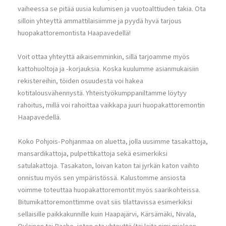
vaiheessa se pitää uusia kulumisen ja vuotoalttiuden takia. Ota
silloin yhteyttä ammattilaisiimme ja pyydä hyvä tarjous
huopakattoremontista Haapavedellä!
Voit ottaa yhteyttä aikaisemminkin, sillä tarjoamme myös
kattohuoltoja ja -korjauksia. Koska kuulumme asianmukaisiin
rekistereihin, töiden osuudesta voi hakea
kotitalousvähennystä. Yhteistyökumppaniltamme löytyy
rahoitus, millä voi rahoittaa vaikkapa juuri huopakattoremontin
Haapavedellä.
Koko Pohjois-Pohjanmaa on aluetta, jolla uusimme tasakattoja,
mansardikattoja, pulpettikattoja sekä esimerkiksi
satulakattoja. Tasakaton, loivan katon tai jyrkän katon vaihto
onnistuu myös sen ympäristössä. Kalustomme ansiosta
voimme toteuttaa huopakattoremontit myös saarikohteissa.
Bitumikattoremonttimme ovat siis tilattavissa esimerkiksi
sellaisille paikkakunnille kuin Haapajärvi, Kärsämäki, Nivala,