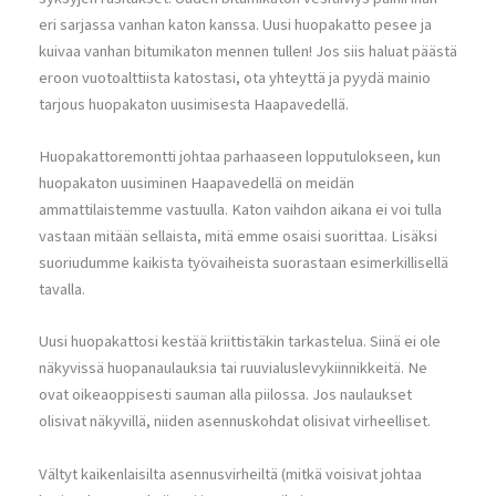
eri sarjassa vanhan katon kanssa. Uusi huopakatto pesee ja
kuivaa vanhan bitumikaton mennen tullen! Jos siis haluat päästä
eroon vuotoalttiista katostasi, ota yhteyttä ja pyydä mainio
tarjous huopakaton uusimisesta Haapavedellä.
Huopakattoremontti johtaa parhaaseen lopputulokseen, kun
huopakaton uusiminen Haapavedellä on meidän
ammattilaistemme vastuulla. Katon vaihdon aikana ei voi tulla
vastaan mitään sellaista, mitä emme osaisi suorittaa. Lisäksi
suoriudumme kaikista työvaiheista suorastaan esimerkillisellä
tavalla.
Uusi huopakattosi kestää kriittistäkin tarkastelua. Siinä ei ole
näkyvissä huopanaulauksia tai ruuvialuslevykiinnikkeitä. Ne
ovat oikeaoppisesti sauman alla piilossa. Jos naulaukset
olisivat näkyvillä, niiden asennuskohdat olisivat virheelliset.
Vältyt kaikenlaisilta asennusvirheiltä (mitkä voisivat johtaa