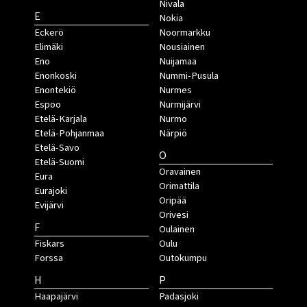
Nivala
E
Nokia
Eckerö
Noormarkku
Elimäki
Nousiainen
Eno
Nuijamaa
Enonkoski
Nummi-Pusula
Enontekiö
Nurmes
Espoo
Nurmijärvi
Etelä-Karjala
Nurmo
Etelä-Pohjanmaa
Närpiö
Etelä-Savo
O
Etelä-Suomi
Oravainen
Eura
Orimattila
Eurajoki
Oripää
Evijärvi
Orivesi
F
Oulainen
Fiskars
Oulu
Forssa
Outokumpu
H
P
Haapajärvi
Padasjoki