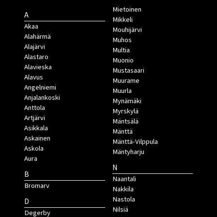
Mietoinen
A
Mikkeli
Akaa
Mouhijärvi
Alahärmä
Muhos
Alajärvi
Multia
Alastaro
Muonio
Alavieska
Mustasaari
Alavus
Muurame
Angelniemi
Muurla
Anjalankoski
Mynämäki
Anttola
Myrskylä
Artjärvi
Mäntsälä
Asikkala
Mänttä
Askainen
Mänttä-Vilppula
Askola
Mäntyharju
Aura
N
B
Naantali
Bromarv
Nakkila
Nastola
D
Nilsiä
Degerby