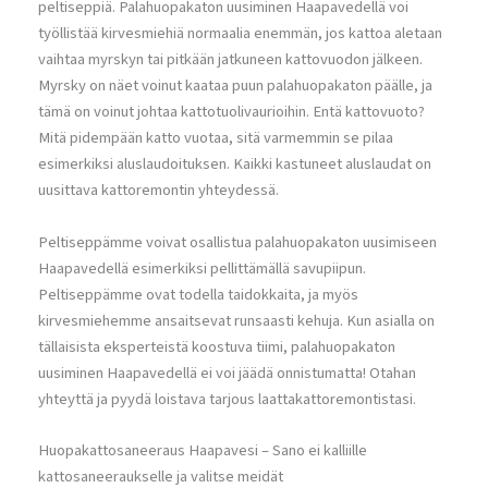
peltiseppiä. Palahuopakaton uusiminen Haapavedellä voi
työllistää kirvesmiehiä normaalia enemmän, jos kattoa aletaan
vaihtaa myrskyn tai pitkään jatkuneen kattovuodon jälkeen.
Myrsky on näet voinut kaataa puun palahuopakaton päälle, ja
tämä on voinut johtaa kattotuolivaurioihin. Entä kattovuoto?
Mitä pidempään katto vuotaa, sitä varmemmin se pilaa
esimerkiksi aluslaudoituksen. Kaikki kastuneet aluslaudat on
uusittava kattoremontin yhteydessä.
Peltiseppämme voivat osallistua palahuopakaton uusimiseen
Haapavedellä esimerkiksi pellittämällä savupiipun.
Peltiseppämme ovat todella taidokkaita, ja myös
kirvesmiehemme ansaitsevat runsaasti kehuja. Kun asialla on
tällaisista eksperteistä koostuva tiimi, palahuopakaton
uusiminen Haapavedellä ei voi jäädä onnistumatta! Otahan
yhteyttä ja pyydä loistava tarjous laattakattoremontistasi.
Huopakattosaneeraus Haapavesi – Sano ei kalliille
kattosaneeraukselle ja valitse meidät