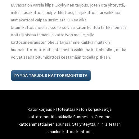
Luvassa on varsin kilpailukykyinen tarjous, joten ota yhteyttä,
mikäli tasakattosi, pulpettikattosi, harjakattosi tai vaikkapa
aumakattosi kaipaa uusimista. Oikea aika
bitumikattosaneeraukselle selviää katon kuntoa tarkkailemalla.
Voit ulkoistaa tämänkin kattotyön meille, sillä
kattosaneerausten ohella tarjoamme kaikkia muitakin
huopakattotöitä. Voit tilata meiltä vaikkapa kattohuollot, mitkä
voivat saada bitumikattosi kestämään todella pitkään.
PYYDÄ TARJOUS KATTOREMONTISTA
Katonkorjaus FI toteuttaa katon korjaukset ja
kattoremontit kaikkialla Suomessa. Olemme
kattoammattilainen apunasi. Ota yhteyttä, niin laitetaan
sinunkin kattosi kuntoon!