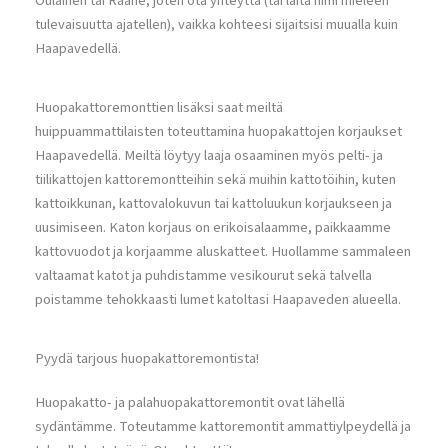
Oulainen tai Raahe, joten ota yhteyttä (tai laita nimi mieleen
tulevaisuutta ajatellen), vaikka kohteesi sijaitsisi muualla kuin
Haapavedellä.
Huopakattoremonttien lisäksi saat meiltä
huippuammattilaisten toteuttamina huopakattojen korjaukset
Haapavedellä. Meiltä löytyy laaja osaaminen myös pelti- ja
tiilikattojen kattoremontteihin sekä muihin kattotöihin, kuten
kattoikkunan, kattovalokuvun tai kattoluukun korjaukseen ja
uusimiseen. Katon korjaus on erikoisalaamme, paikkaamme
kattovuodot ja korjaamme aluskatteet. Huollamme sammaleen
valtaamat katot ja puhdistamme vesikourut sekä talvella
poistamme tehokkaasti lumet katoltasi Haapaveden alueella.
Pyydä tarjous huopakattoremontista!
Huopakatto- ja palahuopakattoremontit ovat lähellä
sydäntämme. Toteutamme kattoremontit ammattiylpeydellä ja