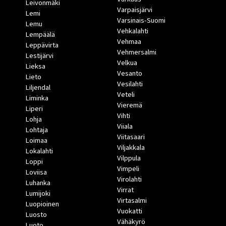
Leivonmäki
Varpaisjärvi
Lemi
Varsinais-Suomi
Lemu
Vehkalahti
Lempäälä
Vehmaa
Leppävirta
Vehmersalmi
Lestijärvi
Velkua
Lieksa
Vesanto
Lieto
Vesilahti
Liljendal
Veteli
Liminka
Vieremä
Liperi
Vihti
Lohja
Viiala
Lohtaja
Viitasaari
Loimaa
Viljakkala
Lokalahti
Vilppula
Loppi
Vimpeli
Loviisa
Virolahti
Luhanka
Virrat
Lumijoki
Virtasalmi
Luopioinen
Vuokatti
Luosto
Vähäkyrö
Luoto