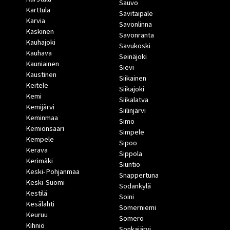
Sauvo
Karttula
Savitaipale
Karvia
Savonlinna
Kaskinen
Savonranta
Kauhajoki
Savukoski
Kauhava
Seinäjoki
Kauniainen
Sievi
Kaustinen
Siikainen
Keitele
Siikajoki
Kemi
Siikalatva
Kemijärvi
Siilinjärvi
Keminmaa
Simo
Kemiönsaari
Simpele
Kempele
Sipoo
Kerava
Sippola
Kerimäki
Siuntio
Keski-Pohjanmaa
Snappertuna
Keski-Suomi
Sodankylä
Kestilä
Soini
Kesälahti
Somerniemi
Keuruu
Somero
Kihniö
Sonkajärvi