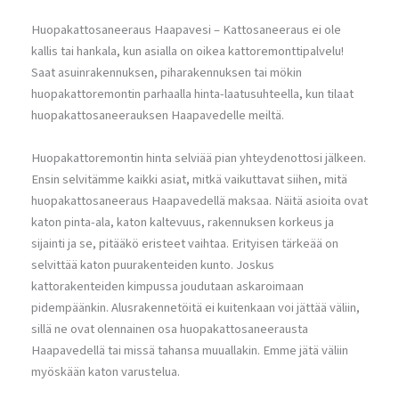
Huopakattosaneeraus Haapavesi – Kattosaneeraus ei ole
kallis tai hankala, kun asialla on oikea kattoremonttipalvelu!
Saat asuinrakennuksen, piharakennuksen tai mökin
huopakattoremontin parhaalla hinta-laatusuhteella, kun tilaat
huopakattosaneerauksen Haapavedelle meiltä.
Huopakattoremontin hinta selviää pian yhteydenottosi jälkeen.
Ensin selvitämme kaikki asiat, mitkä vaikuttavat siihen, mitä
huopakattosaneeraus Haapavedellä maksaa. Näitä asioita ovat
katon pinta-ala, katon kaltevuus, rakennuksen korkeus ja
sijainti ja se, pitääkö eristeet vaihtaa. Erityisen tärkeää on
selvittää katon puurakenteiden kunto. Joskus
kattorakenteiden kimpussa joudutaan askaroimaan
pidempäänkin. Alusrakennetöitä ei kuitenkaan voi jättää väliin,
sillä ne ovat olennainen osa huopakattosaneerausta
Haapavedellä tai missä tahansa muuallakin. Emme jätä väliin
myöskään katon varustelua.