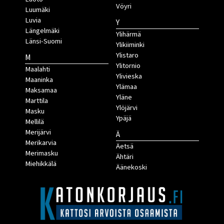
Vöyri
Luumäki
Luvia
Y
Längelmäki
Ylihärmä
Länsi-Suomi
Ylikiiminki
Ylistaro
M
Ylitornio
Maalahti
Ylivieska
Maaninka
Ylämaa
Maksamaa
Yläne
Marttila
Ylöjärvi
Masku
Ypäjä
Mellilä
Merijärvi
Ä
Merikarvia
Äetsä
Merimasku
Ähtäri
Miehikkälä
Äänekoski