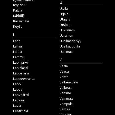
U
Kyyjärvi
Ulvila
Kälviä
Urjala
Kärkölä
Utajärvi
Kärsämäki
Utsjoki
Köyliö
Uukuniemi
L
Uurainen
Lahti
Uusikaarlepyy
Laihia
Uusikaupunki
Laitila
Uusimaa
Lammi
V
Lapinjärvi
Vaala
Lapinlahti
Vaasa
Lappajärvi
Vahto
Lappeenranta
Valkeakoski
Lappi
Valkeala
Lapua
Valtimo
Lapväärtti
Vammala
Laukaa
Vampula
Lavia
Vantaa
Lehtimäki
Varkaus