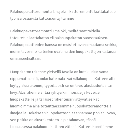
Palahuopakattoremontti Ilmajoki – kattoremontti laattakatolle
työnsä osaavilta kattoasentajiltamme
Palahuopakattoremontti Ilmajoki, meiltä saat taidolla
toteutetun laattakaton eli palahuopakaton saneerauksen.
Palahuopakatteiden kanssa on muistettavana muutama seikka,
monin tavoin ne kuitenkin ovat muiden huopakattojen kaltaisia
ominaisuuksiltaan.
Huopakaton rakenne yleisellä tasolla on kutakuinkin sama
riippumatta siitä, onko kate pala- vai rullahuopaa. Katteen alta
löytyy alusrakenne, tyypillisesti se on tiivis aluslaudoitus tai
levy. Alusrakenne antaa ryhtyä kimmoisille ja keveille
huopakatteille ja tällaiset rakenteisiin liittyvät seikat
huomioimme aina toteuttaessamme huopakattoremontteja
Ilmajoella. Jokaiseen huopakattoon asennamme pohjahuovan,
sen paikka on alusrakenteen ja pintahuovan, tässä
tapauksessa palahuopakatteen välissä. Katteet kiinnitämme