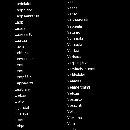
Vaala
Lapinlahti
Vaasa
Lappajärvi
Vahto
Lappeenranta
Valkeakoski
Lappi
Valkeala
Lapua
Valtimo
Lapväärtti
Vammala
Laukaa
Vampula
Lavia
Vantaa
Lehtimäki
Varkaus
Leivonmäki
Varpaisjärvi
Lemi
Varsinais-Suomi
Lemu
Vehkalahti
Lempäälä
Vehmaa
Leppävirta
Vehmersalmi
Lestijärvi
Velkua
Lieksa
Vesanto
Lieto
Vesilahti
Liljendal
Veteli
Liminka
Vieremä
Liperi
Vihti
Lohja
Viiala