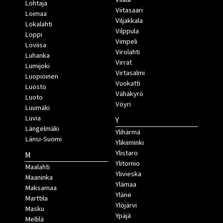
Lohtaja
Viitasaari
Loimaa
Viljakkala
Lokalahti
Vilppula
Loppi
Vimpeli
Loviisa
Virolahti
Luhanka
Virrat
Lumijoki
Virtasalmi
Luopioinen
Vuokatti
Luosto
Vähäkyrö
Luoto
Vöyri
Luumäki
Luvia
Y
Längelmäki
Ylihärmä
Länsi-Suomi
Ylikiiminki
Ylistaro
M
Ylitornio
Maalahti
Ylivieska
Maaninka
Ylämaa
Maksamaa
Yläne
Marttila
Ylöjärvi
Masku
Ypäjä
Mellilä