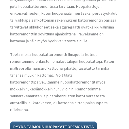
joita huopakattoremontissa tarvitaan. Huopakattojen
erikoisvälineiden, kuten huopanaulaimen lisäksi perustyökalut
tai vaikkapa sähköttömän rakennuksen kattoremontin parissa
tarvittavat akkukoneet sekä aggregaatti ovat kaikki valmiina
kattoremonttiin sovittuna ajankohtana. Palvelumme on
kattavaa ja näin myös hyvin vaivatonta sinulle.
Teetä meillä huopakattoremontti Ilmajoella kotiisi,
remontoimme erilaisten omakotitalojen huopakattoja. Katon
malli voi olla mansardikatto, harjakatto, tasakatto tai mikä
tahansa muukin kattomalli. Voit tilata
kattoremonttipalvelultamme huopakattoremontit myös
mökkeihin, kesämökkeihin, huviloihin. Remontoimme
saunarakennusten ja piharakennusten katot varastosta
autotalliin ja -katokseen, oli katteena sitten palahuopa tai
rullahuopa.
PYYDÄ TARJOUS HUOPAKATTOREMONTISTA