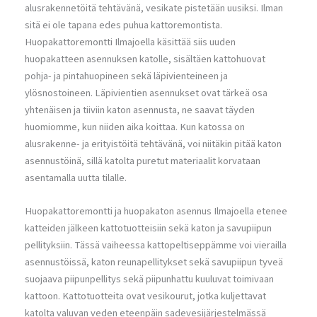
alusrakennetöitä tehtävänä, vesikate pistetään uusiksi. Ilman
sitä ei ole tapana edes puhua kattoremontista.
Huopakattoremontti Ilmajoella käsittää siis uuden
huopakatteen asennuksen katolle, sisältäen kattohuovat
pohja- ja pintahuopineen sekä läpivienteineen ja
ylösnostoineen. Läpivientien asennukset ovat tärkeä osa
yhtenäisen ja tiiviin katon asennusta, ne saavat täyden
huomiomme, kun niiden aika koittaa. Kun katossa on
alusrakenne- ja erityistöitä tehtävänä, voi niitäkin pitää katon
asennustöinä, sillä katolta puretut materiaalit korvataan
asentamalla uutta tilalle.
Huopakattoremontti ja huopakaton asennus Ilmajoella etenee
katteiden jälkeen kattotuotteisiin sekä katon ja savupiipun
pellityksiin. Tässä vaiheessa kattopeltiseppämme voi vierailla
asennustöissä, katon reunapellitykset sekä savupiipun tyveä
suojaava piipunpellitys sekä piipunhattu kuuluvat toimivaan
kattoon. Kattotuotteita ovat vesikourut, jotka kuljettavat
katolta valuvan veden eteenpäin sadevesijärjestelmässä