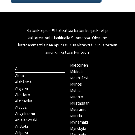
Katonkorjaus FI toteuttaa katon korjaukset ja
kattoremontit kaikkialla Suomessa. Olemme
kattoammattilainen apunasi. Ota yhteyttä, niin laitetaan
sinunkin kattosi kuntoon!
Mietoinen
A
Mikkeli
Akaa
Mouhijärvi
Alahärmä
Muhos
Alajärvi
Multia
Alastaro
Muonio
Alavieska
Mustasaari
Alavus
Muurame
Angelniemi
Muurla
Anjalankoski
Mynämäki
Anttola
Myrskylä
Artjärvi
Mäntsälä