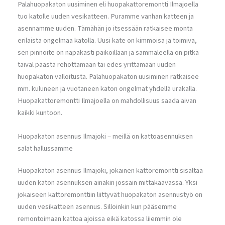
Palahuopakaton uusiminen eli huopakattoremontti Ilmajoella
tuo katolle uuden vesikatteen. Puramme vanhan katteen ja
asennamme uuden. Tämähän jo itsessään ratkaisee monta
erilaista ongelmaa katolla. Uusi kate on kimmoisa ja toimiva,
sen pinnoite on napakasti paikoillaan ja sammaleella on pitkä
taival päästä rehottamaan tai edes yrittämään uuden
huopakaton valloitusta. Palahuopakaton uusiminen ratkaisee
mm. kuluneen ja vuotaneen katon ongelmat yhdellä urakalla.
Huopakattoremontti Ilmajoella on mahdollisuus saada aivan
kaikki kuntoon.
Huopakaton asennus Ilmajoki – meillä on kattoasennuksen
salat hallussamme
Huopakaton asennus Ilmajoki, jokainen kattoremontti sisältää
uuden katon asennuksen ainakin jossain mittakaavassa. Yksi
jokaiseen kattoremonttiin liittyvät huopakaton asennustyö on
uuden vesikatteen asennus. Silloinkin kun pääsemme
remontoimaan kattoa ajoissa eikä katossa liiemmin ole