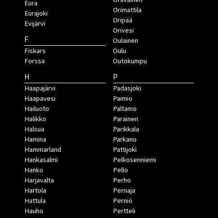
Eura
Orimattila
Eurajoki
Oripää
Evijärvi
Orivesi
F
Oulainen
Fiskars
Oulu
Forssa
Outokumpu
H
P
Haapajärvi
Padasjoki
Haapavesi
Paimio
Hailuoto
Paltamo
Halikko
Parainen
Halsua
Parikkala
Hamina
Parkano
Hammarland
Pattijoki
Hankasalmi
Pelkosenniemi
Hanko
Pello
Harjavalta
Perho
Hartola
Pernaja
Hattula
Perniö
Hauho
Pertteli