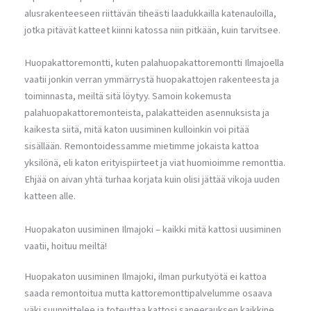
alusrakenteeseen riittävän tiheästi laadukkailla katenauloilla,
jotka pitävät katteet kiinni katossa niin pitkään, kuin tarvitsee.
Huopakattoremontti, kuten palahuopakattoremontti Ilmajoella
vaatii jonkin verran ymmärrystä huopakattojen rakenteesta ja
toiminnasta, meiltä sitä löytyy. Samoin kokemusta
palahuopakattoremonteista, palakatteiden asennuksista ja
kaikesta siitä, mitä katon uusiminen kulloinkin voi pitää
sisällään. Remontoidessamme mietimme jokaista kattoa
yksilönä, eli katon erityispiirteet ja viat huomioimme remonttia.
Ehjää on aivan yhtä turhaa korjata kuin olisi jättää vikoja uuden
katteen alle.
Huopakaton uusiminen Ilmajoki – kaikki mitä kattosi uusiminen
vaatii, hoituu meiltä!
Huopakaton uusiminen Ilmajoki, ilman purkutyötä ei kattoa
saada remontoitua mutta kattoremonttipalvelumme osaava
väki suunnittelee ja toteuttaa kattosi saneerauksen kaikkine