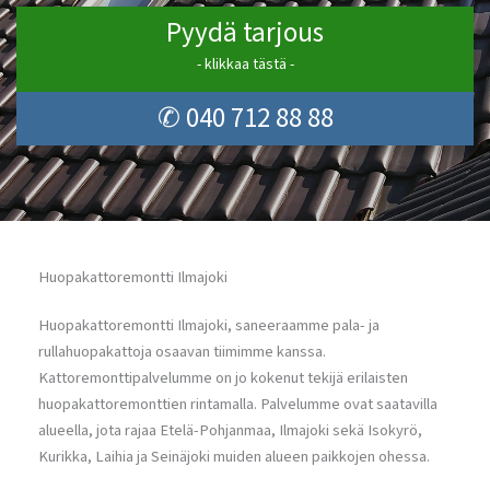
Pyydä tarjous
- klikkaa tästä -
✆ 040 712 88 88
Huopakattoremontti Ilmajoki
Huopakattoremontti Ilmajoki, saneeraamme pala- ja
rullahuopakattoja osaavan tiimimme kanssa.
Kattoremonttipalvelumme on jo kokenut tekijä erilaisten
huopakattoremonttien rintamalla. Palvelumme ovat saatavilla
alueella, jota rajaa Etelä-Pohjanmaa, Ilmajoki sekä Isokyrö,
Kurikka, Laihia ja Seinäjoki muiden alueen paikkojen ohessa.