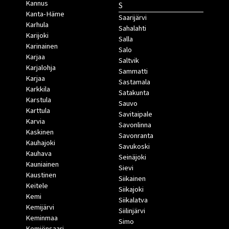
Kannus
S
Kanta-Häme
Saarijärvi
Karhula
Sahalahti
Karijoki
Salla
Karinainen
Salo
Karjaa
Saltvik
Karjalohja
Sammatti
Karjaa
Sastamala
Karkkila
Satakunta
Karstula
Sauvo
Karttula
Savitaipale
Karvia
Savonlinna
Kaskinen
Savonranta
Kauhajoki
Savukoski
Kauhava
Seinäjoki
Kauniainen
Sievi
Kaustinen
Siikainen
Keitele
Siikajoki
Kemi
Siikalatva
Kemijärvi
Siilinjärvi
Keminmaa
Simo
Kemiönsaari