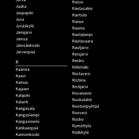
Raisio
Juuka
Rantasalmi
Juupajoki
Rantsila
Juva
Ranua
Jyväskylä
Rauma
Jämijärvi
Rautalampi
Jämsä
Rautavaara
Jämsänkoski
Rautjärvi
Järvenpää
Reisjärvi
Renko
K
Riihimäki
Kaarina
Riistavesi
Kaavi
Ristiina
Kainuu
Ristijärvi
Kajaani
Rovaniemi
Kalajoki
Ruokolahti
Kalanti
Ruotsinpyhtää
Kangasala
Ruovesi
Kangaslampi
Rusko
Kangasniemi
Rymättylä
Kankaanpää
Rääkkylä
Kannonkoski