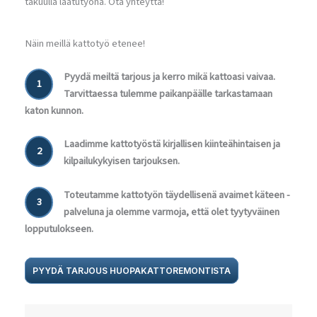
takuulla laatutyönä. Ota yhteyttä!
Näin meillä kattotyö etenee!
Pyydä meiltä tarjous ja kerro mikä kattoasi vaivaa.
1
Tarvittaessa tulemme paikanpäälle tarkastamaan
katon kunnon.
Laadimme kattotyöstä kirjallisen kiinteähintaisen ja
2
kilpailukykyisen tarjouksen.
Toteutamme kattotyön täydellisenä avaimet käteen -
3
palveluna ja olemme varmoja, että olet tyytyväinen
lopputulokseen.
PYYDÄ TARJOUS HUOPAKATTOREMONTISTA