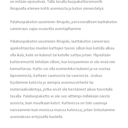
on mitään epäselvää. Tällä tavalla huopakattoremontti
Ilmajoella etenee kohti asennusta ja katon viimeistelyä.
Palahuopakaton uusiminen Ilmajoki, persoonallisen laattakaton
saneeraus sujuu osaavilta asentajiltamme
Palahuopakaton uusiminen Ilmajoki, laattakaton saneeraus
ajankohtaistuu muiden kattojen tavoin silloin kun katolla alkaa
olla ikää, kate on kulunut tai katolle sattuu jotain. Ylipäätään
kattoremontti tehdään silloin, kun korjaaminen ei ole enää niin
kannattavaa. Katto voi olla esimerkiksi kulunut ja se vuotaa
läpiviennistä, katteen saumoista tai vaurioista. Joskus
löydämme katosta jo aiempia asennusvirheitä tai
materiaalivalintoja, jotka eivät ole kestäneet aikaa toivotulla
tavalla. Palahuopakatto ei ole sen alttiimpi millekään näistä
asioista, kuin muutkaan katot. Katteessa on toki saumoja
runsaammin kuin monissa muissa katoissa, joten toteutamme
asennuksen erityisellä huolella.