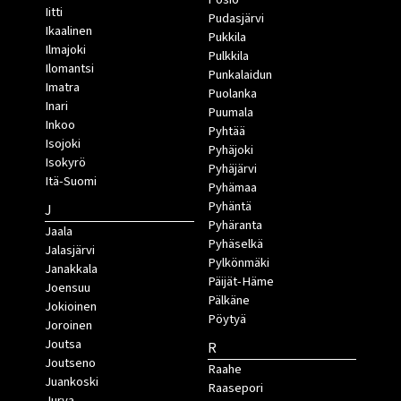
Iitti
Pudasjärvi
Ikaalinen
Pukkila
Ilmajoki
Pulkkila
Ilomantsi
Punkalaidun
Imatra
Puolanka
Inari
Puumala
Inkoo
Pyhtää
Isojoki
Pyhäjoki
Isokyrö
Pyhäjärvi
Itä-Suomi
Pyhämaa
Pyhäntä
J
Pyhäranta
Jaala
Pyhäselkä
Jalasjärvi
Pylkönmäki
Janakkala
Päijät-Häme
Joensuu
Pälkäne
Jokioinen
Pöytyä
Joroinen
Joutsa
R
Joutseno
Raahe
Juankoski
Raasepori
Jurva