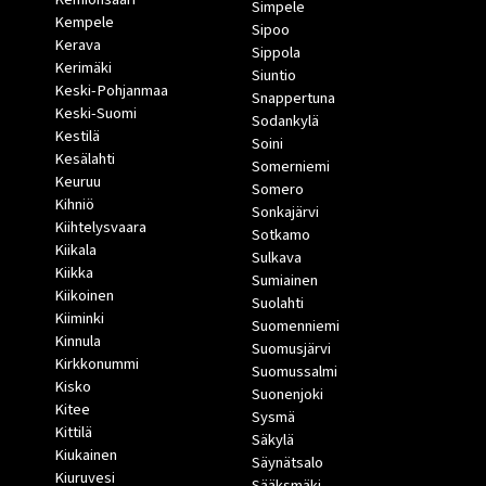
Simpele
Kempele
Sipoo
Kerava
Sippola
Kerimäki
Siuntio
Keski-Pohjanmaa
Snappertuna
Keski-Suomi
Sodankylä
Kestilä
Soini
Kesälahti
Somerniemi
Keuruu
Somero
Kihniö
Sonkajärvi
Kiihtelysvaara
Sotkamo
Kiikala
Sulkava
Kiikka
Sumiainen
Kiikoinen
Suolahti
Kiiminki
Suomenniemi
Kinnula
Suomusjärvi
Kirkkonummi
Suomussalmi
Kisko
Suonenjoki
Kitee
Sysmä
Kittilä
Säkylä
Kiukainen
Säynätsalo
Kiuruvesi
Sääksmäki