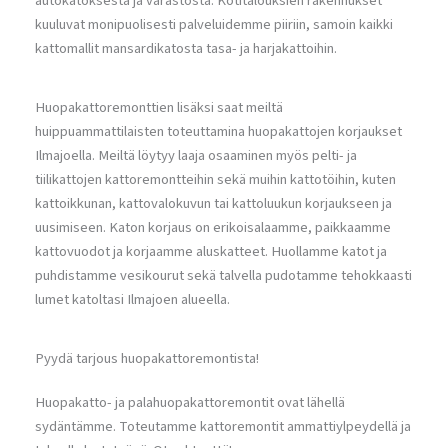
autokatoksesta ja varastosta. Kotitalouksien rakennukset
kuuluvat monipuolisesti palveluidemme piiriin, samoin kaikki
kattomallit mansardikatosta tasa- ja harjakattoihin.
Huopakattoremonttien lisäksi saat meiltä
huippuammattilaisten toteuttamina huopakattojen korjaukset
Ilmajoella. Meiltä löytyy laaja osaaminen myös pelti- ja
tiilikattojen kattoremontteihin sekä muihin kattotöihin, kuten
kattoikkunan, kattovalokuvun tai kattoluukun korjaukseen ja
uusimiseen. Katon korjaus on erikoisalaamme, paikkaamme
kattovuodot ja korjaamme aluskatteet. Huollamme katot ja
puhdistamme vesikourut sekä talvella pudotamme tehokkaasti
lumet katoltasi Ilmajoen alueella.
Pyydä tarjous huopakattoremontista!
Huopakatto- ja palahuopakattoremontit ovat lähellä
sydäntämme. Toteutamme kattoremontit ammattiylpeydellä ja