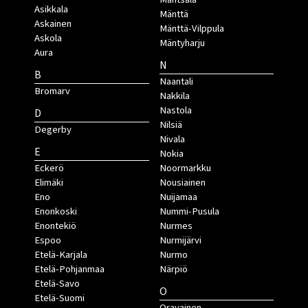
Asikkala
Mänttä
Askainen
Mänttä-Vilppula
Askola
Mäntyharju
Aura
N
B
Naantali
Bromarv
Nakkila
Nastola
D
Nilsiä
Degerby
Nivala
E
Nokia
Eckerö
Noormarkku
Elimäki
Nousiainen
Eno
Nuijamaa
Enonkoski
Nummi-Pusula
Enontekiö
Nurmes
Espoo
Nurmijärvi
Etelä-Karjala
Nurmo
Etelä-Pohjanmaa
Närpiö
Etelä-Savo
O
Etelä-Suomi
Oravainen