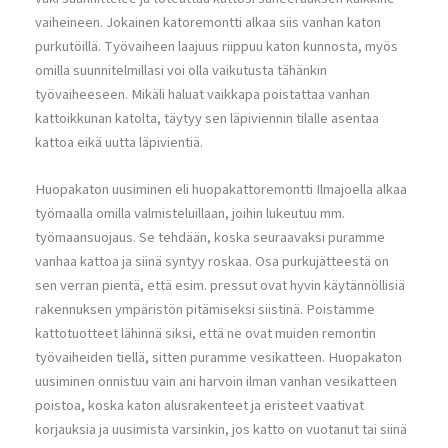
vaiheineen. Jokainen katoremontti alkaa siis vanhan katon
purkutöillä. Työvaiheen laajuus riippuu katon kunnosta, myös
omilla suunnitelmillasi voi olla vaikutusta tähänkin
työvaiheeseen. Mikäli haluat vaikkapa poistattaa vanhan
kattoikkunan katolta, täytyy sen läpiviennin tilalle asentaa
kattoa eikä uutta läpivientiä.
Huopakaton uusiminen eli huopakattoremontti Ilmajoella alkaa
työmaalla omilla valmisteluillaan, joihin lukeutuu mm.
työmaansuojaus. Se tehdään, koska seuraavaksi puramme
vanhaa kattoa ja siinä syntyy roskaa. Osa purkujätteestä on
sen verran pientä, että esim. pressut ovat hyvin käytännöllisiä
rakennuksen ympäristön pitämiseksi siistinä. Poistamme
kattotuotteet lähinnä siksi, että ne ovat muiden remontin
työvaiheiden tiellä, sitten puramme vesikatteen. Huopakaton
uusiminen onnistuu vain ani harvoin ilman vanhan vesikatteen
poistoa, koska katon alusrakenteet ja eristeet vaativat
korjauksia ja uusimista varsinkin, jos katto on vuotanut tai siinä