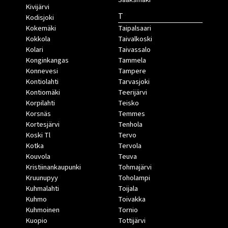
Kivijärvi
T
Kodisjoki
Kokemäki
Taipalsaari
Kokkola
Taivalkoski
Kolari
Taivassalo
Konginkangas
Tammela
Konnevesi
Tampere
Kontiolahti
Tarvasjoki
Kontiomäki
Teerijärvi
Korpilahti
Teisko
Korsnäs
Temmes
Kortesjärvi
Tenhola
Koski Tl
Tervo
Kotka
Tervola
Kouvola
Teuva
Kristiinankaupunki
Tohmajärvi
Kruunupyy
Toholampi
Kuhmalahti
Toijala
Kuhmo
Toivakka
Kuhmoinen
Tornio
Kuopio
Tottijärvi