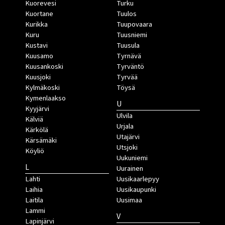
Kuorevesi
Turku
Kuortane
Tuulos
Kurikka
Tuupovaara
Kuru
Tuusniemi
Kustavi
Tuusula
Kuusamo
Tyrnävä
Kuusankoski
Tyrväntö
Kuusjoki
Tyrvää
Kylmäkoski
Töysä
Kymenlaakso
U
Kyyjärvi
Ulvila
Kälviä
Urjala
Kärkölä
Utajärvi
Kärsämäki
Utsjoki
Köyliö
Uukuniemi
L
Uurainen
Lahti
Uusikaarlepyy
Laihia
Uusikaupunki
Laitila
Uusimaa
Lammi
V
Lapinjärvi