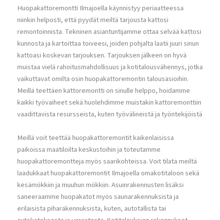
Huopakattoremontti Ilmajoella käynnistyy periaatteessa
niinkin helposti, että pyydät meiltä tarjousta kattosi
remontoinnista. Tekninen asiantuntijamme ottaa selvää kattosi
kunnosta ja kartoittaa toiveesi, joiden pohjalta laatii juuri sinun
kattoasi koskevan tarjouksen. Tarjouksen jälkeen on hyvä
muistaa vielä rahoitusmahdollisuus ja kotitalousvähennys, jotka
vaikuttavat omilta osin huopakattoremontin talousasioihin.
Meillä teettäen kattoremontti on sinulle helppo, hoidamme
kaikki työvaiheet sekä huolehdimme muistakin kattoremonttiin
vaadittavista resursseista, kuten työvälineistä ja työntekijöistä
Meillä voit teettää huopakattoremontit kaikenlaisissa
paikoissa maatiloilta keskustoihin ja toteutamme
huopakattoremontteja myös saarikohteissa. Voit tilata meiltä
laadukkaat huopakattoremontit Ilmajoella omakotitaloon sekä
kesämökkiin ja muuhun mökkiin. Asuinrakennusten lisäksi
saneeraamme huopakatot myös saunarakennuksista ja
erilaisista piharakennuksista, kuten, autotallista tai