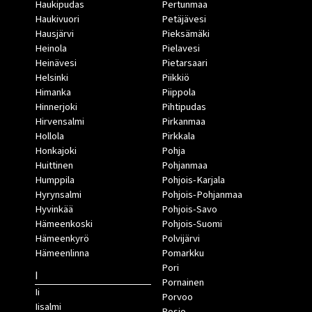
Haukipudas
Pertunmaa
Haukivuori
Petäjävesi
Hausjärvi
Pieksämäki
Heinola
Pielavesi
Heinävesi
Pietarsaari
Helsinki
Piikkiö
Himanka
Piippola
Hinnerjoki
Pihtipudas
Hirvensalmi
Pirkanmaa
Hollola
Pirkkala
Honkajoki
Pohja
Huittinen
Pohjanmaa
Humppila
Pohjois-Karjala
Hyrynsalmi
Pohjois-Pohjanmaa
Hyvinkää
Pohjois-Savo
Hämeenkoski
Pohjois-Suomi
Hämeenkyrö
Polvijärvi
Hämeenlinna
Pomarkku
Pori
I
Pornainen
Ii
Porvoo
Iisalmi
Posio