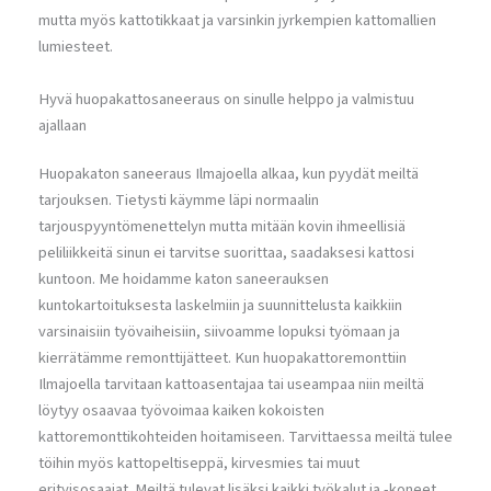
mutta myös kattotikkaat ja varsinkin jyrkempien kattomallien
lumiesteet.
Hyvä huopakattosaneeraus on sinulle helppo ja valmistuu
ajallaan
Huopakaton saneeraus Ilmajoella alkaa, kun pyydät meiltä
tarjouksen. Tietysti käymme läpi normaalin
tarjouspyyntömenettelyn mutta mitään kovin ihmeellisiä
peliliikkeitä sinun ei tarvitse suorittaa, saadaksesi kattosi
kuntoon. Me hoidamme katon saneerauksen
kuntokartoituksesta laskelmiin ja suunnittelusta kaikkiin
varsinaisiin työvaiheisiin, siivoamme lopuksi työmaan ja
kierrätämme remonttijätteet. Kun huopakattoremonttiin
Ilmajoella tarvitaan kattoasentajaa tai useampaa niin meiltä
löytyy osaavaa työvoimaa kaiken kokoisten
kattoremonttikohteiden hoitamiseen. Tarvittaessa meiltä tulee
töihin myös kattopeltiseppä, kirvesmies tai muut
erityisosaajat. Meiltä tulevat lisäksi kaikki työkalut ja -koneet,