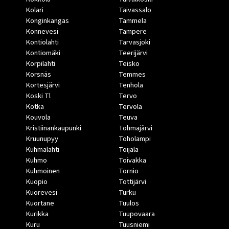
Kolari
Taivassalo
Konginkangas
Tammela
Konnevesi
Tampere
Kontiolahti
Tarvasjoki
Kontiomäki
Teerijärvi
Korpilahti
Teisko
Korsnäs
Temmes
Kortesjärvi
Tenhola
Koski Tl
Tervo
Kotka
Tervola
Kouvola
Teuva
Kristiinankaupunki
Tohmajärvi
Kruunupyy
Toholampi
Kuhmalahti
Toijala
Kuhmo
Toivakka
Kuhmoinen
Tornio
Kuopio
Tottijärvi
Kuorevesi
Turku
Kuortane
Tuulos
Kurikka
Tuupovaara
Kuru
Tuusniemi