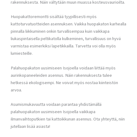
rakennuksesta. Näin vältytään muun muassa kosteusvaurioilta.
Huopakattoremontti sisältää tyypillisesti myös
kattoturvatuotteiden asennuksen. Vaikka huopakaton karhealla
pinnalla liikkuminen onkin turvallisempaa kuin vaikkapa
liukaspintaisella peltikatolla kulkeminen, turvallisuus on hyvä
varmistaa esimerkiksi lapetikkailla. Tarvetta voi olla myös
lumiesteille.
Palahuopakaton uusimiseen Isojoella voidaan liittää myös
aurinkopaneeleiden asennus. Näin rakennuksesta tulee
hetkessä ekologisempi. Ne voivat myös nostaa kiinteistön
arvoa.
Asumismukavuutta voidaan parantaa yhdistämällä
palahuopakaton uusimiseen Isojoella vaikkapa
ilmanvaihtoputkien tai kattoikkunan asennus. Ota yhteyttä, niin
jutellaan lisää asiasta!