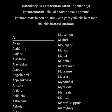
Katonkorjaus FI toteuttaa katon korjaukset ja
kattoremontit kaikkialla Suomessa. Olemme
kattoammattilainen apunasi. Ota yhteyttä, niin laitetaan
sinunkin kattosi kuntoon!
Mietoinen
A
Mikkeli
Akaa
Mouhijärvi
Alahärmä
Muhos
Alajärvi
Multia
Alastaro
Muonio
Alavieska
Mustasaari
Alavus
Muurame
Angelniemi
Muurla
Anjalankoski
Mynämäki
Anttola
Myrskylä
Artjärvi
Mäntsälä
Asikkala
Mänttä
Askainen
Mänttä-Vilppula
Askola
Mäntyharju
Aura