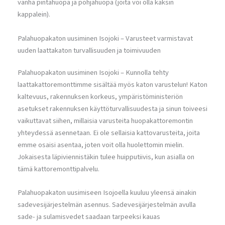
vanha pintahuopa ja pohjahuopa (joita voi olla kaksin
kappalein).
Palahuopakaton uusiminen Isojoki – Varusteet varmistavat
uuden laattakaton turvallisuuden ja toimivuuden
Palahuopakaton uusiminen Isojoki – Kunnolla tehty
laattakattoremonttimme sisältää myös katon varustelun! Katon
kaltevuus, rakennuksen korkeus, ympäristöministeriön
asetukset rakennuksen käyttöturvallisuudesta ja sinun toiveesi
vaikuttavat siihen, millaisia varusteita huopakattoremontin
yhteydessä asennetaan. Ei ole sellaisia kattovarusteita, joita
emme osaisi asentaa, joten voit olla huolettomin mielin.
Jokaisesta läpiviennistäkin tulee huipputiivis, kun asialla on
tämä kattoremonttipalvelu.
Palahuopakaton uusimiseen Isojoella kuuluu yleensä ainakin
sadevesijärjestelmän asennus. Sadevesijärjestelmän avulla
sade- ja sulamisvedet saadaan tarpeeksi kauas