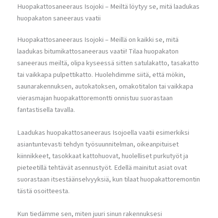
Huopakattosaneeraus Isojoki – Meiltä löytyy se, mitä laadukas
huopakaton saneeraus vaatii
Huopakattosaneeraus Isojoki – Meillä on kaikki se, mitä
laadukas bitumikattosaneeraus vaatii! Tilaa huopakaton
saneeraus meiltä, olipa kyseessä sitten satulakatto, tasakatto
tai vaikkapa pulpettikatto. Huolehdimme siitä, että mökin,
saunarakennuksen, autokatoksen, omakotitalon tai vaikkapa
vierasmajan huopakattoremontti onnistuu suorastaan
fantastisella tavalla.
Laadukas huopakattosaneeraus Isojoella vaatii esimerkiksi
asiantuntevasti tehdyn työsuunnitelman, oikeanpituiset
kiinnikkeet, tasokkaat kattohuovat, huolelliset purkutyöt ja
pieteetillä tehtävät asennustyöt. Edellä mainitut asiat ovat
suorastaan itsestäänselvyyksiä, kun tilaat huopakattoremontin
tästä osoitteesta.
Kun tiedämme sen, miten juuri sinun rakennuksesi