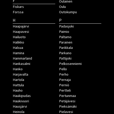
F
Oulainen
Fiskars
Oulu
Forssa
Outokumpu
H
P
Haapajärvi
Padasjoki
Haapavesi
Paimio
Hailuoto
Paltamo
Halikko
Parainen
Halsua
Parikkala
Hamina
Parkano
Hammarland
Pattijoki
Hankasalmi
Pelkosenniemi
Hanko
Pello
Harjavalta
Perho
Hartola
Pernaja
Hattula
Perniö
Hauho
Pertteli
Haukipudas
Pertunmaa
Haukivuori
Petäjävesi
Hausjärvi
Pieksämäki
Heinola
Pielavesi