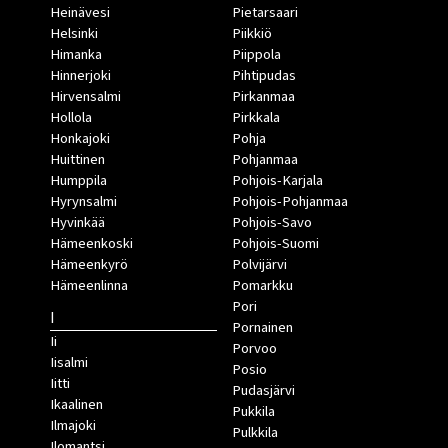
Heinävesi
Pietarsaari
Helsinki
Piikkiö
Himanka
Piippola
Hinnerjoki
Pihtipudas
Hirvensalmi
Pirkanmaa
Hollola
Pirkkala
Honkajoki
Pohja
Huittinen
Pohjanmaa
Humppila
Pohjois-Karjala
Hyrynsalmi
Pohjois-Pohjanmaa
Hyvinkää
Pohjois-Savo
Hämeenkoski
Pohjois-Suomi
Hämeenkyrö
Polvijärvi
Hämeenlinna
Pomarkku
Pori
I
Pornainen
Ii
Porvoo
Iisalmi
Posio
Iitti
Pudasjärvi
Ikaalinen
Pukkila
Ilmajoki
Pulkkila
Ilomantsi