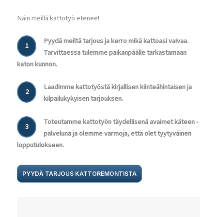
Näin meillä kattotyö etenee!
Pyydä meiltä tarjous ja kerro mikä kattoasi vaivaa.
1
Tarvittaessa tulemme paikanpäälle tarkastamaan
katon kunnon.
Laadimme kattotyöstä kirjallisen kiinteähintaisen ja
2
kilpailukykyisen tarjouksen.
Toteutamme kattotyön täydellisenä avaimet käteen -
3
palveluna ja olemme varmoja, että olet tyytyväinen
lopputulokseen.
PYYDÄ TARJOUS KATTOREMONTISTA