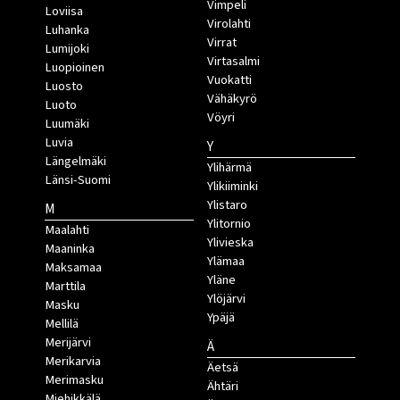
Vimpeli
Loviisa
Virolahti
Luhanka
Virrat
Lumijoki
Virtasalmi
Luopioinen
Vuokatti
Luosto
Vähäkyrö
Luoto
Vöyri
Luumäki
Luvia
Y
Längelmäki
Ylihärmä
Länsi-Suomi
Ylikiiminki
Ylistaro
M
Ylitornio
Maalahti
Ylivieska
Maaninka
Ylämaa
Maksamaa
Yläne
Marttila
Ylöjärvi
Masku
Ypäjä
Mellilä
Merijärvi
Ä
Merikarvia
Äetsä
Merimasku
Ähtäri
Miehikkälä