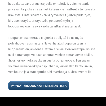
huopakattosaneeraus Isojoella on tehtävä, voimme laatia
järkevän tarjouksen avaimet käteen -periaatteella tehtävästä
urakasta. Hinta sisältää kaikki työvaiheet (kuten purkutyöt,
kirvesmiestyöt, eristystyöt, peltisepäntyöt ja
loppusiivouksen) sekä kaikki tarvittavat materiaalit.
Huopakattosaneeraus Isojoella edellyttää aina myös
pohjahuovan uusimista, sillä vanha alushuopa on täynnä
huopanaulojen jälkeensä jättämiä reikiä. Poikkeustapauksissa
uusi pintahuopa voidaan asentaa vanhan pintahuovan päälle.
Silloin ei luonnollisestikaan uusita pohjahuopaa. Sen sijaan
voimme uusia vaikkapa piipunhatun, kulkusillat, kattoluukun,
vesikourut ja alastuloputket, hiiriverkot ja tuuletusventtiilit.
PYYDÄ TARJOUS KATTOREMONTISTA