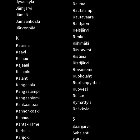
Jyväskylä
Rauma
Jämijärvi
Rautalampi
Jämsä
Rautavaara
Jämsänkoski
Rautjärvi
Järvenpää
Reisjärvi
Renko
K
Riihimäki
Kaarina
Riistavesi
Kaavi
Ristiina
Kainuu
Ristijärvi
Kajaani
Rovaniemi
Kalajoki
Ruokolahti
Kalanti
Ruotsinpyhtää
Kangasala
Ruovesi
Kangaslampi
Rusko
Kangasniemi
Rymättylä
Kankaanpää
Rääkkylä
Kannonkoski
Kannus
S
Kanta-Häme
Saarijärvi
Karhula
Sahalahti
Karijoki
Salla