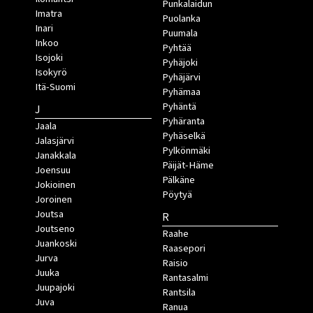
Punkalaidun
Imatra
Puolanka
Inari
Puumala
Inkoo
Pyhtää
Isojoki
Pyhäjoki
Isokyrö
Pyhäjärvi
Itä-Suomi
Pyhämaa
Pyhäntä
J
Pyhäranta
Jaala
Pyhäselkä
Jalasjärvi
Pylkönmäki
Janakkala
Päijät-Häme
Joensuu
Pälkäne
Jokioinen
Pöytyä
Joroinen
Joutsa
R
Joutseno
Raahe
Juankoski
Raasepori
Jurva
Raisio
Juuka
Rantasalmi
Juupajoki
Rantsila
Juva
Ranua