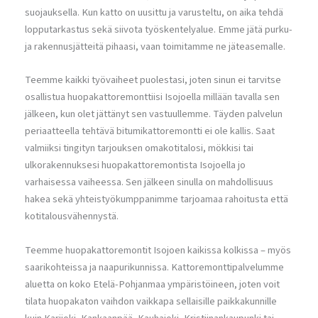
suojauksella. Kun katto on uusittu ja varusteltu, on aika tehdä
lopputarkastus sekä siivota työskentelyalue. Emme jätä purku-
ja rakennusjätteitä pihaasi, vaan toimitamme ne jäteasemalle.
Teemme kaikki työvaiheet puolestasi, joten sinun ei tarvitse
osallistua huopakattoremonttiisi Isojoella millään tavalla sen
jälkeen, kun olet jättänyt sen vastuullemme. Täyden palvelun
periaatteella tehtävä bitumikattoremontti ei ole kallis. Saat
valmiiksi tingityn tarjouksen omakotitalosi, mökkisi tai
ulkorakennuksesi huopakattoremontista Isojoella jo
varhaisessa vaiheessa. Sen jälkeen sinulla on mahdollisuus
hakea sekä yhteistyökumppanimme tarjoamaa rahoitusta että
kotitalousvähennystä.
Teemme huopakattoremontit Isojoen kaikissa kolkissa – myös
saarikohteissa ja naapurikunnissa. Kattoremonttipalvelumme
aluetta on koko Etelä-Pohjanmaa ympäristöineen, joten voit
tilata huopakaton vaihdon vaikkapa sellaisille paikkakunnille