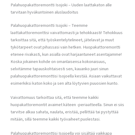
Palahuopakattoremontti Isojoki – Uuden laattakaton alle
tarvitaan hyväkuntoinen aluslaudoitus
Palahuopakattoremontti Isojoki – Teemme
laattakattoremonttisi vaivattomasti ja tehokkaasti! Tehokkuus
tarkoittaa sitä, että työskentelytelineet, jätelavat ja muut
tykötarpeet ovat pihassasi vain hetken. Huopakattoremontti
etenee rivakasti, kun asialla ovat harjaantuneet asentajamme!
Koska jokainen kohde on omanlaisensa kokonaisuus,
selvitämme tapauskohtaisesti sen, kauanko juuri sinun
palahuopakattoremonttisi Isojoella kestää. Asiaan vaikuttavat
esimerkiksi katon koko ja sen alta löytyvien puuosien kunto.
Vaivattomuus tarkoittaa sitä, että teemme kaikki
huopakattoremontit avaimet käteen -periaatteella. Sinun ei siis
tarvitse alkaa sahata, naulata, eristää, pellittää tai pystyttää
mitään, sillä teemme kaikki työvaiheet puolestasi.
Palahuopakattoremonttisi Isojoella voi sisältää vaikkapa