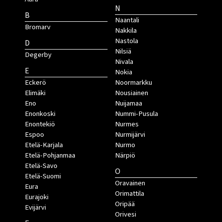
N
B
Naantali
Bromarv
Nakkila
Nastola
D
Nilsiä
Degerby
Nivala
E
Nokia
Eckerö
Noormarkku
Elimäki
Nousiainen
Eno
Nuijamaa
Enonkoski
Nummi-Pusula
Enontekiö
Nurmes
Espoo
Nurmijärvi
Etelä-Karjala
Nurmo
Etelä-Pohjanmaa
Närpiö
Etelä-Savo
O
Etelä-Suomi
Oravainen
Eura
Orimattila
Eurajoki
Oripää
Evijärvi
Orivesi