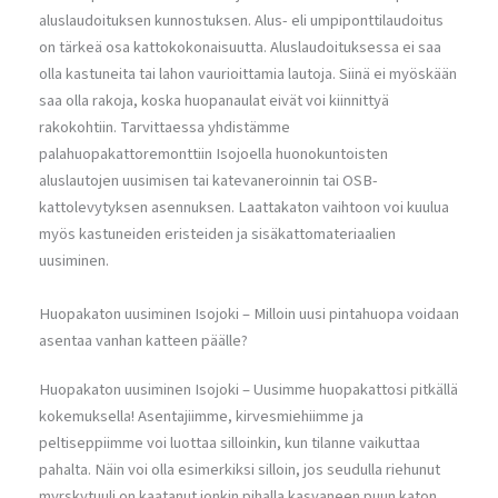
aluslaudoituksen kunnostuksen. Alus- eli umpiponttilaudoitus
on tärkeä osa kattokokonaisuutta. Aluslaudoituksessa ei saa
olla kastuneita tai lahon vaurioittamia lautoja. Siinä ei myöskään
saa olla rakoja, koska huopanaulat eivät voi kiinnittyä
rakokohtiin. Tarvittaessa yhdistämme
palahuopakattoremonttiin Isojoella huonokuntoisten
aluslautojen uusimisen tai katevaneroinnin tai OSB-
kattolevytyksen asennuksen. Laattakaton vaihtoon voi kuulua
myös kastuneiden eristeiden ja sisäkattomateriaalien
uusiminen.
Huopakaton uusiminen Isojoki – Milloin uusi pintahuopa voidaan
asentaa vanhan katteen päälle?
Huopakaton uusiminen Isojoki – Uusimme huopakattosi pitkällä
kokemuksella! Asentajiimme, kirvesmiehiimme ja
peltiseppiimme voi luottaa silloinkin, kun tilanne vaikuttaa
pahalta. Näin voi olla esimerkiksi silloin, jos seudulla riehunut
myrskytuuli on kaatanut jonkin pihalla kasvaneen puun katon