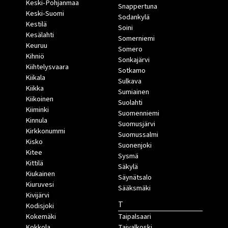
Keski-Pohjanmaa
Snappertuna
Keski-Suomi
Sodankylä
Kestilä
Soini
Kesälahti
Somerniemi
Keuruu
Somero
Kihniö
Sonkajärvi
Kiihtelysvaara
Sotkamo
Kiikala
Sulkava
Kiikka
Sumiainen
Kiikoinen
Suolahti
Kiiminki
Suomenniemi
Kinnula
Suomusjärvi
Kirkkonummi
Suomussalmi
Kisko
Suonenjoki
Kitee
Sysmä
Kittilä
Säkylä
Kiukainen
Säynätsalo
Kiuruvesi
Sääksmäki
Kivijärvi
T
Kodisjoki
Kokemäki
Taipalsaari
Kokkola
Taivalkoski