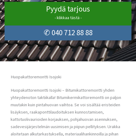
Pyydä tarjous
- klikkaa tästä -
✆ 040 712 88 88
Huopakattoremontti Isojoki
Huopakattoremontti Isojoki – Bitumikattoremontti yhden
yhteydenoton taktiikalla! Bitumikermikattoremontti on paljon
muutakin kuin pintahuovan vaihtoa. Se voi sisältää eristeiden
lisäyksen, raakaponttilaudoituksen kunnostamisen,
kattotuolivaurioiden korjauksen, pohjahuovan asennuksen,
sadevesijärjestelmän uusimisen ja piipun pellityksen. Urakka
aloitetaan alkutarkastuksella, materiaalihankinnoilla ja pihan