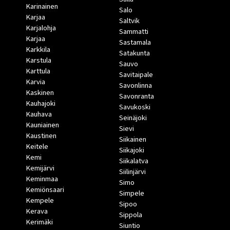
Karinainen
Salo
Karjaa
Saltvik
Karjalohja
Sammatti
Karjaa
Sastamala
Karkkila
Satakunta
Karstula
Sauvo
Karttula
Savitaipale
Karvia
Savonlinna
Kaskinen
Savonranta
Kauhajoki
Savukoski
Kauhava
Seinäjoki
Kauniainen
Sievi
Kaustinen
Siikainen
Keitele
Siikajoki
Kemi
Siikalatva
Kemijärvi
Siilinjärvi
Keminmaa
Simo
Kemiönsaari
Simpele
Kempele
Sipoo
Kerava
Sippola
Kerimäki
Siuntio