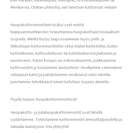
kuin Karijoki, Kankaanpää, Kauhajoki, Kristiinankaupunki tai
Merikarvia. Otahan yhteyttä, niin laitetaan kattoasiat reilaan!
Huopakattoremonttien lisäksi saat meiltä
huippuammattilaisten toteuttamina huopakattojen korjaukset
Isojoella. Meiltä löytyy laaja osaaminen myös pelti- ja
tiilikattojen kattoremontteihin sekä muihin kattotöihin, kuten
kattoikkunan, kattovalokuvun tai kattoluukun korjaukseen ja
uusimiseen. Katon korjaus on erikoisalaamme, paikkaamme
kattovuodot ja korjaamme aluskatteet. Huollamme sammaleen
valtaamat katot ja puhdistamme vesikourut sekä talvella
poistamme tehokkaasti lumet katoltasi Isojoen alueella.
Pyydä tarjous huopakattoremontista!
Huopakatto- ja palahuopakattoremontit ovat lähellä
sydäntämme. Toteutamme kattoremontit ammattiylpeydellä ja
takuulla laatutyönä. Ota yhteyttä!