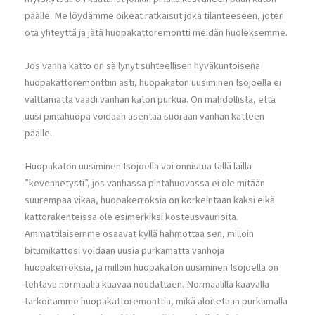
päälle. Me löydämme oikeat ratkaisut joka tilanteeseen, joten
ota yhteyttä ja jätä huopakattoremontti meidän huoleksemme.
Jos vanha katto on säilynyt suhteellisen hyväkuntoisena
huopakattoremonttiin asti, huopakaton uusiminen Isojoella ei
välttämättä vaadi vanhan katon purkua. On mahdollista, että
uusi pintahuopa voidaan asentaa suoraan vanhan katteen
päälle.
Huopakaton uusiminen Isojoella voi onnistua tällä lailla
”kevennetysti”, jos vanhassa pintahuovassa ei ole mitään
suurempaa vikaa, huopakerroksia on korkeintaan kaksi eikä
kattorakenteissa ole esimerkiksi kosteusvaurioita.
Ammattilaisemme osaavat kyllä hahmottaa sen, milloin
bitumikattosi voidaan uusia purkamatta vanhoja
huopakerroksia, ja milloin huopakaton uusiminen Isojoella on
tehtävä normaalia kaavaa noudattaen. Normaalilla kaavalla
tarkoitamme huopakattoremonttia, mikä aloitetaan purkamalla