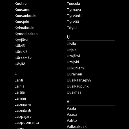
Kustavi
Tuusula
Kuusamo
Tyrnävä
Kuusankoski
Tyrväntö
Kuusjoki
Tyrvää
Kylmäkoski
Töysä
Kymenlaakso
U
Kyyjärvi
Ulvila
Kälviä
Urjala
Kärkölä
Utajärvi
Kärsämäki
Utsjoki
Köyliö
Uukuniemi
L
Uurainen
Lahti
Uusikaarlepyy
Laihia
Uusikaupunki
Laitila
Uusimaa
Lammi
V
Lapinjärvi
Vaala
Lapinlahti
Vaasa
Lappajärvi
Vahto
Lappeenranta
Valkeakoski
Lappi