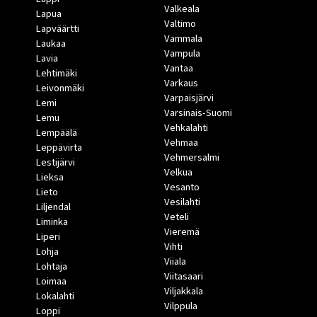
Valkeala
Lapua
Valtimo
Lapväärtti
Vammala
Laukaa
Vampula
Lavia
Vantaa
Lehtimäki
Varkaus
Leivonmäki
Varpaisjärvi
Lemi
Varsinais-Suomi
Lemu
Vehkalahti
Lempäälä
Vehmaa
Leppävirta
Vehmersalmi
Lestijärvi
Velkua
Lieksa
Vesanto
Lieto
Vesilahti
Liljendal
Veteli
Liminka
Vieremä
Liperi
Vihti
Lohja
Viiala
Lohtaja
Viitasaari
Loimaa
Viljakkala
Lokalahti
Vilppula
Loppi