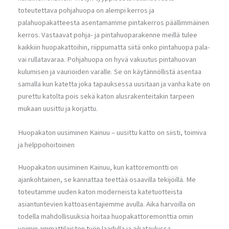
toteutettava pohjahuopa on alempi kerros ja
palahuopakatteesta asentamamme pintakerros päällimmäinen
kerros. Vastaavat pohja- ja pintahuoparakenne meillä tulee
kaikkiin huopakattoihin, riippumatta siitä onko pintahuopa pala-
vai rullatavaraa. Pohjahuopa on hyvä vakuutus pintahuovan
kulumisen ja vaurioiden varalle. Se on käytännöllistä asentaa
samalla kun katetta joka tapauksessa uusitaan ja vanha kate on
purettu katolta pois sekä katon alusrakenteitakin tarpeen
mukaan uusittu ja korjattu.
Huopakaton uusiminen Kainuu – uusittu katto on siisti, toimiva
ja helppohoitoinen
Huopakaton uusiminen Kainuu, kun kattoremontti on
ajankohtainen, se kannattaa teettää osaavilla tekijöillä. Me
toteutamme uuden katon moderneista katetuotteista
asiantuntevien kattoasentajiemme avulla. Aika harvoilla on
todella mahdollisuuksia hoitaa huopakattoremonttia omin
voimin ammattilaisten työn laadulla ja aikataulussa.