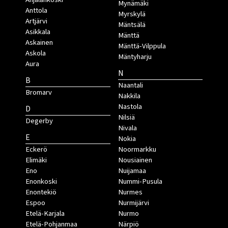
Mynämäki
Anttola
Myrskylä
Artjärvi
Mäntsälä
Asikkala
Mänttä
Askainen
Mänttä-Vilppula
Askola
Mäntyharju
Aura
N
B
Naantali
Bromarv
Nakkila
Nastola
D
Nilsiä
Degerby
Nivala
E
Nokia
Eckerö
Noormarkku
Elimäki
Nousiainen
Eno
Nuijamaa
Enonkoski
Nummi-Pusula
Enontekiö
Nurmes
Espoo
Nurmijärvi
Etelä-Karjala
Nurmo
Etelä-Pohjanmaa
Närpiö