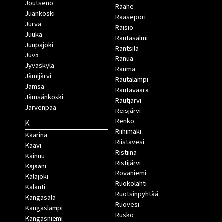
Joutseno
Raahe
Juankoski
Raasepori
Jurva
Raisio
Juuka
Rantasalmi
Juupajoki
Rantsila
Juva
Ranua
Jyväskylä
Rauma
Jämijärvi
Rautalampi
Jämsä
Rautavaara
Jämsänkoski
Rautjärvi
Järvenpää
Reisjärvi
Renko
K
Riihimäki
Kaarina
Riistavesi
Kaavi
Ristiina
Kainuu
Ristijärvi
Kajaani
Rovaniemi
Kalajoki
Ruokolahti
Kalanti
Ruotsinpyhtää
Kangasala
Ruovesi
Kangaslampi
Rusko
Kangasniemi