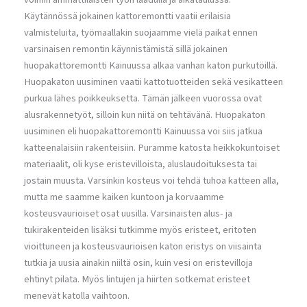
Käytännössä jokainen kattoremontti vaatii erilaisia
valmisteluita, työmaallakin suojaamme vielä paikat ennen
varsinaisen remontin käynnistämistä sillä jokainen
huopakattoremontti Kainuussa alkaa vanhan katon purkutöillä.
Huopakaton uusiminen vaatii kattotuotteiden sekä vesikatteen
purkua lähes poikkeuksetta. Tämän jälkeen vuorossa ovat
alusrakennetyöt, silloin kun niitä on tehtävänä. Huopakaton
uusiminen eli huopakattoremontti Kainuussa voi siis jatkua
katteenalaisiin rakenteisiin. Puramme katosta heikkokuntoiset
materiaalit, oli kyse eristevilloista, aluslaudoituksesta tai
jostain muusta. Varsinkin kosteus voi tehdä tuhoa katteen alla,
mutta me saamme kaiken kuntoon ja korvaamme
kosteusvaurioiset osat uusilla. Varsinaisten alus- ja
tukirakenteiden lisäksi tutkimme myös eristeet, eritoten
vioittuneen ja kosteusvaurioisen katon eristys on viisainta
tutkia ja uusia ainakin niiltä osin, kuin vesi on eristevilloja
ehtinyt pilata. Myös lintujen ja hiirten sotkemat eristeet
menevät katolla vaihtoon.