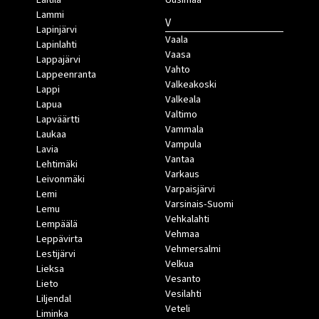
Lammi
V
Lapinjärvi
Vaala
Lapinlahti
Vaasa
Lappajärvi
Vahto
Lappeenranta
Valkeakoski
Lappi
Valkeala
Lapua
Valtimo
Lapväärtti
Vammala
Laukaa
Vampula
Lavia
Vantaa
Lehtimäki
Varkaus
Leivonmäki
Varpaisjärvi
Lemi
Varsinais-Suomi
Lemu
Vehkalahti
Lempäälä
Vehmaa
Leppävirta
Vehmersalmi
Lestijärvi
Velkua
Lieksa
Vesanto
Lieto
Vesilahti
Liljendal
Veteli
Liminka