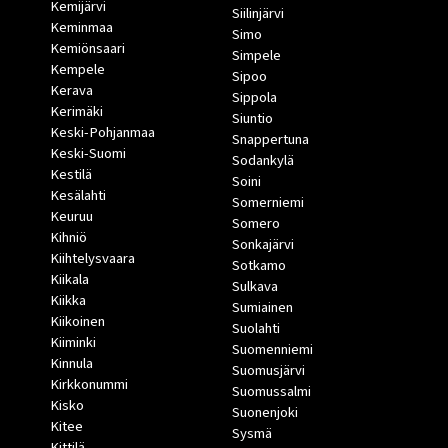
Kemijärvi
Siilinjärvi
Keminmaa
Simo
Kemiönsaari
Simpele
Kempele
Sipoo
Kerava
Sippola
Kerimäki
Siuntio
Keski-Pohjanmaa
Snappertuna
Keski-Suomi
Sodankylä
Kestilä
Soini
Kesälahti
Somerniemi
Keuruu
Somero
Kihniö
Sonkajärvi
Kiihtelysvaara
Sotkamo
Kiikala
Sulkava
Kiikka
Sumiainen
Kiikoinen
Suolahti
Kiiminki
Suomenniemi
Kinnula
Suomusjärvi
Kirkkonummi
Suomussalmi
Kisko
Suonenjoki
Kitee
Sysmä
Kittilä