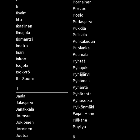
Pornainen
Ii
Porvoo
Iisalmi
Posio
Iitti
Pudasjärvi
Ikaalinen
Pukkila
Ilmajoki
Pulkkila
Ilomantsi
Punkalaidun
Imatra
Puolanka
Inari
Puumala
Inkoo
Pyhtää
Isojoki
Pyhäjoki
Isokyrö
Pyhäjärvi
Itä-Suomi
Pyhämaa
Pyhäntä
J
Pyhäranta
Jaala
Pyhäselkä
Jalasjärvi
Pylkönmäki
Janakkala
Päijät-Häme
Joensuu
Pälkäne
Jokioinen
Pöytyä
Joroinen
Joutsa
R