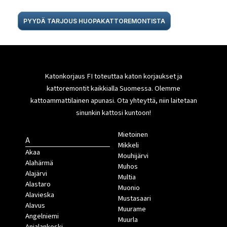
PYYDÄ TARJOUS HUOPAKATTOREMONTISTA
Katonkorjaus FI toteuttaa katon korjaukset ja
kattoremontit kaikkialla Suomessa. Olemme
kattoammattilainen apunasi. Ota yhteyttä, niin laitetaan
sinunkin kattosi kuntoon!
Mietoinen
A
Mikkeli
Akaa
Mouhijärvi
Alahärmä
Muhos
Alajärvi
Multia
Alastaro
Muonio
Alavieska
Mustasaari
Alavus
Muurame
Angelniemi
Muurla
Anjalankoski