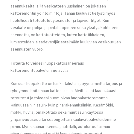
asennukselta, sillä vesikatteen uusiminen on jokaisen
kattoremontin ydintoimintoja. Tähän kuuluvat tietysti myös
huolellisesti toteutetut ylösnosto- ja läpivientityöt. Kun
vesikate on pohja- ja pintahuopineen sekä yksityiskohtineen
asennettu, on kattotuotteiden, kuten kattotikkaiden,
lumiesteiden ja sadevesijärjestelmään kuuluvien vesikourujen
asennusten vuoro.
Toteuta toiveidesi huopakattosaneeraus
kattoremonttipalvelumme avulla
Kun uusi huopakatto on hankintalistalla, pyydä meiltä tarjous ja
ryhdymme hoitamaan kattosi asiaa. Meiltä saat laadukkaasti
toteutetut ja toiveesi huomioivan huopakattoremontin
Kainuussa niin asuin- kuin piharakennuksiinkin. Kesämökki,
mökki, huvila, omakotitalo sekä muut asuinkäytössä
ympärivuotisesti tai sesongeittain kuuluvat palveluidemme
piiriin. Myös saunarakennus, autotalli, autokatos tai muu
piharakennus saavat meiltä laadukkaasti toteutetut