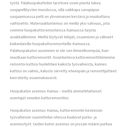
työtä. Palahuopakattokin tarvitsee usein pientä tukea
suojapellitysten muodossa, sillä vaikkapa savupiipun
suojaamisessa pelti on ylivoimaisen kestävä ja muokattava
vaihtoehto. Materiaalituntemus on meillä yksi vahvuus, jota
voimme huopakattoremonteissa Kainuussa tarjota
asiakkaillemme. Meiltä löytyvät tekijät, osaaminen ja välineet
kaikenlaisille huopakattoremonteille Kainuussa.
Palahuopakaton uusiminen ei ole sen ihmeellisempää, kuin
muutkaan kattoremontit. Asiantunteva kattoremonttitiimimme
remontoi kattosi huolehtien kaikista työvaiheista, kunnes
kattosi on valmis, kalusto siirretty eteenpäin ja remonttijätteet
kierrätetty asianmukaisesti.
Huopakaton asennus Kainuu – meiltä ammattitaitoiset
asentajat sinunkin kattoremonttiisi
Huopakaton asennus Kainuu, kattoremontin keskeisiin
työvaiheisiin suunnittelun ohessa kuuluvat purku- ja
asennustyöt. Uuden katon asennus on jossain määrin purkua