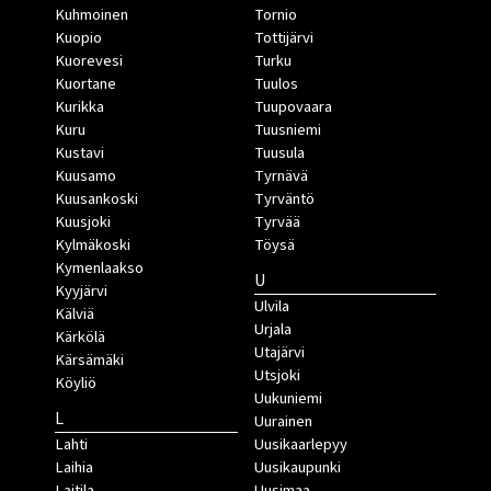
Kuhmoinen
Tornio
Kuopio
Tottijärvi
Kuorevesi
Turku
Kuortane
Tuulos
Kurikka
Tuupovaara
Kuru
Tuusniemi
Kustavi
Tuusula
Kuusamo
Tyrnävä
Kuusankoski
Tyrväntö
Kuusjoki
Tyrvää
Kylmäkoski
Töysä
Kymenlaakso
U
Kyyjärvi
Ulvila
Kälviä
Urjala
Kärkölä
Utajärvi
Kärsämäki
Utsjoki
Köyliö
Uukuniemi
L
Uurainen
Lahti
Uusikaarlepyy
Laihia
Uusikaupunki
Laitila
Uusimaa