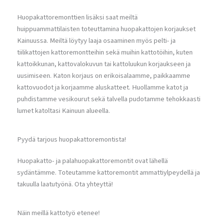
Huopakattoremonttien lisäksi saat meiltä
huippuammattilaisten toteuttamina huopakattojen korjaukset
Kainuussa. Meiltä löytyy laaja osaaminen myös pelti- ja
tiilikattojen kattoremontteihin sekä muihin kattotöihin, kuten
kattoikkunan, kattovalokuvun tai kattoluukun korjaukseen ja
uusimiseen. Katon korjaus on erikoisalaamme, paikkaamme
kattovuodot ja korjaamme aluskatteet. Huollamme katot ja
puhdistamme vesikourut sekä talvella pudotamme tehokkaasti
lumet katoltasi Kainuun alueella.
Pyydä tarjous huopakattoremontista!
Huopakatto- ja palahuopakattoremontit ovat lähellä
sydäntämme. Toteutamme kattoremontit ammattiylpeydellä ja
takuulla laatutyönä. Ota yhteyttä!
Näin meillä kattotyö etenee!