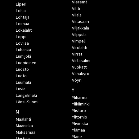
Vieremä
Liperi
Vihti
Lohja
Viiala
Lohtaja
Viitasaari
Loimaa
Viljakkala
Lokalahti
Vilppula
Loppi
Vimpeli
Loviisa
Virolahti
Luhanka
Virrat
Lumijoki
Virtasalmi
Luopioinen
Vuokatti
Luosto
Vähäkyrö
Luoto
Vöyri
Luumäki
Luvia
Y
Längelmäki
Ylihärmä
Länsi-Suomi
Ylikiiminki
Ylistaro
M
Ylitornio
Maalahti
Ylivieska
Maaninka
Ylämaa
Maksamaa
Yläne
Marttila