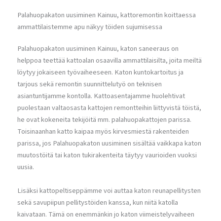
Palahuopakaton uusiminen Kainuu, kattoremontin koittaessa
ammattilaistemme apu näkyy töiden sujumisessa
Palahuopakaton uusiminen Kainuu, katon saneeraus on
helppoa teettää kattoalan osaavilla ammattilaisilta, joita meiltä
löytyy jokaiseen työvaiheeseen. Katon kuntokartoitus ja
tarjous sekä remontin suunnittelutyö on teknisen
asiantuntijamme kontolla. Kattoasentajamme huolehtivat
puolestaan valtaosasta kattojen remontteihin liittyvistä töistä,
he ovat kokeneita tekijöitä mm. palahuopakattojen parissa.
Toisinaanhan katto kaipaa myös kirvesmiestä rakenteiden
parissa, jos Palahuopakaton uusiminen sisältää vaikkapa katon
muutostöitä tai katon tukirakenteita täytyy vaurioiden vuoksi
uusia.
Lisäksi kattopeltiseppämme voi auttaa katon reunapellitysten
sekä savupiipun pellitystöiden kanssa, kun niitä katolla
kaivataan. Tämä on enemmänkin jo katon viimeistelyvaiheen