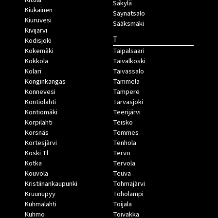
Säkylä
Kiukainen
Säynätsalo
Kiuruvesi
Sääksmäki
Kivijärvi
T
Kodisjoki
Kokemäki
Taipalsaari
Kokkola
Taivalkoski
Kolari
Taivassalo
Konginkangas
Tammela
Konnevesi
Tampere
Kontiolahti
Tarvasjoki
Kontiomäki
Teerijärvi
Korpilahti
Teisko
Korsnäs
Temmes
Kortesjärvi
Tenhola
Koski Tl
Tervo
Kotka
Tervola
Kouvola
Teuva
Kristiinankaupunki
Tohmajärvi
Kruunupyy
Toholampi
Kuhmalahti
Toijala
Kuhmo
Toivakka