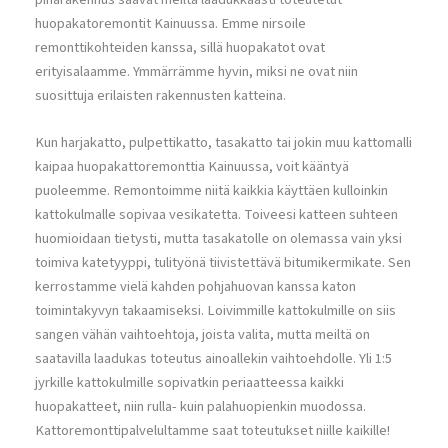
huopakatoremontit Kainuussa. Emme nirsoile
remonttikohteiden kanssa, sillä huopakatot ovat
erityisalaamme. Ymmärrämme hyvin, miksi ne ovat niin
suosittuja erilaisten rakennusten katteina.
Kun harjakatto, pulpettikatto, tasakatto tai jokin muu kattomalli
kaipaa huopakattoremonttia Kainuussa, voit kääntyä
puoleemme. Remontoimme niitä kaikkia käyttäen kulloinkin
kattokulmalle sopivaa vesikatetta. Toiveesi katteen suhteen
huomioidaan tietysti, mutta tasakatolle on olemassa vain yksi
toimiva katetyyppi, tulityönä tiivistettävä bitumikermikate. Sen
kerrostamme vielä kahden pohjahuovan kanssa katon
toimintakyvyn takaamiseksi. Loivimmille kattokulmille on siis
sangen vähän vaihtoehtoja, joista valita, mutta meiltä on
saatavilla laadukas toteutus ainoallekin vaihtoehdolle. Yli 1:5
jyrkille kattokulmille sopivatkin periaatteessa kaikki
huopakatteet, niin rulla- kuin palahuopienkin muodossa.
Kattoremonttipalvelultamme saat toteutukset niille kaikille!