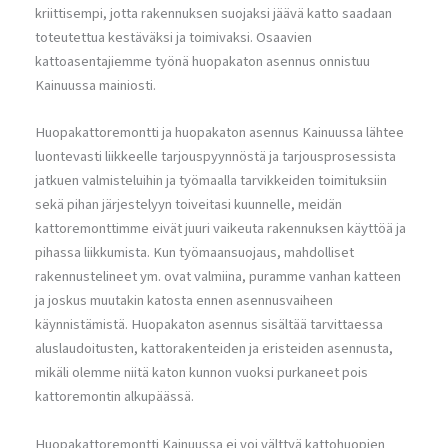
kriittisempi, jotta rakennuksen suojaksi jäävä katto saadaan
toteutettua kestäväksi ja toimivaksi. Osaavien
kattoasentajiemme työnä huopakaton asennus onnistuu
Kainuussa mainiosti.
Huopakattoremontti ja huopakaton asennus Kainuussa lähtee
luontevasti liikkeelle tarjouspyynnöstä ja tarjousprosessista
jatkuen valmisteluihin ja työmaalla tarvikkeiden toimituksiin
sekä pihan järjestelyyn toiveitasi kuunnelle, meidän
kattoremonttimme eivät juuri vaikeuta rakennuksen käyttöä ja
pihassa liikkumista. Kun työmaansuojaus, mahdolliset
rakennustelineet ym. ovat valmiina, puramme vanhan katteen
ja joskus muutakin katosta ennen asennusvaiheen
käynnistämistä. Huopakaton asennus sisältää tarvittaessa
aluslaudoitusten, kattorakenteiden ja eristeiden asennusta,
mikäli olemme niitä katon kunnon vuoksi purkaneet pois
kattoremontin alkupäässä.
Huopakattoremontti Kainuussa ei voi välttyä kattohuopien