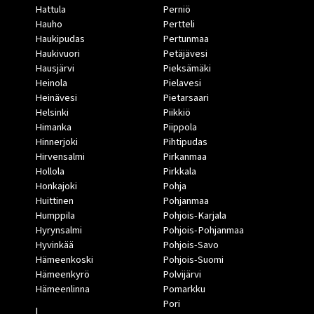
Hattula
Perniö
Hauho
Pertteli
Haukipudas
Pertunmaa
Haukivuori
Petäjävesi
Hausjärvi
Pieksämäki
Heinola
Pielavesi
Heinävesi
Pietarsaari
Helsinki
Piikkiö
Himanka
Piippola
Hinnerjoki
Pihtipudas
Hirvensalmi
Pirkanmaa
Hollola
Pirkkala
Honkajoki
Pohja
Huittinen
Pohjanmaa
Humppila
Pohjois-Karjala
Hyrynsalmi
Pohjois-Pohjanmaa
Hyvinkää
Pohjois-Savo
Hämeenkoski
Pohjois-Suomi
Hämeenkyrö
Polvijärvi
Hämeenlinna
Pomarkku
Pori
I