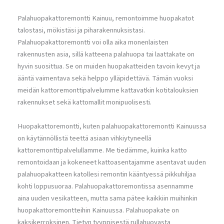
Palahuopakattoremontti Kainuu, remontoimme huopakatot
talostasi, mökistäsi ja piharakennuksistasi.
Palahuopakattoremontti voi olla aika monenlaisten
rakennusten asia, sillä katteena palahuopa tai laattakate on
hyvin suosittua. Se on muiden huopakatteiden tavoin kevyt ja
ääntä vaimentava sekä helppo ylläpidettävä. Tämän vuoksi
meidän kattoremonttipalvelumme kattavatkin kotitalouksien
rakennukset sekä kattomallit monipuolisesti.
Huopakattoremontti, kuten palahuopakattoremontti Kainuussa
on käytännöllistä teettä asiaan vihkiytyneellä
kattoremonttipalvelullamme. Me tiedämme, kuinka katto
remontoidaan ja kokeneet kattoasentajamme asentavat uuden
palahuopakatteen katollesi remontin kääntyessä pikkuhiljaa
kohti loppusuoraa. Palahuopakattoremontissa asennamme
aina uuden vesikatteen, mutta sama pätee kaikkiin muihinkin
huopakattoremontteihin Kainuussa. Palahuopakate on
kaksikerroksinen. Tietyn tyyppisestä rullahuovasta