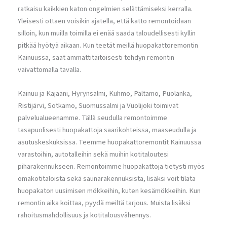
ratkaisu kaikkien katon ongelmien selättämiseksi kerralla.
Yleisesti ottaen voisikin ajatella, että katto remontoidaan
silloin, kun muilla toimilla ei enää saada taloudellisesti kyllin
pitkää hyötyä aikaan. Kun teetät meillä huopakattoremontin
Kainuussa, saat ammattitaitoisesti tehdyn remontin
vaivattomalla tavalla.
Kainuu ja Kajaani, Hyrynsalmi, Kuhmo, Paltamo, Puolanka,
Ristijärvi, Sotkamo, Suomussalmi ja Vuolijoki toimivat
palvelualueenamme. Tällä seudulla remontoimme
tasapuolisesti huopakattoja saarikohteissa, maaseudulla ja
asutuskeskuksissa. Teemme huopakattoremontit Kainuussa
varastoihin, autotalleihin sekä muihin kotitaloutesi
piharakennukseen. Remontoimme huopakattoja tietysti myös
omakotitaloista sekä saunarakennuksista, lisäksi voit tilata
huopakaton uusimisen mökkeihin, kuten kesämökkeihin. Kun
remontin aika koittaa, pyydä meiltä tarjous. Muista lisäksi
rahoitusmahdollisuus ja kotitalousvähennys.