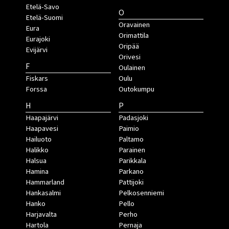
Etelä-Savo
O
Etelä-Suomi
Oravainen
Eura
Orimattila
Eurajoki
Oripää
Evijärvi
Orivesi
F
Oulainen
Fiskars
Oulu
Forssa
Outokumpu
H
P
Haapajärvi
Padasjoki
Haapavesi
Paimio
Hailuoto
Paltamo
Halikko
Parainen
Halsua
Parikkala
Hamina
Parkano
Hammarland
Pattijoki
Hankasalmi
Pelkosenniemi
Hanko
Pello
Harjavalta
Perho
Hartola
Pernaja