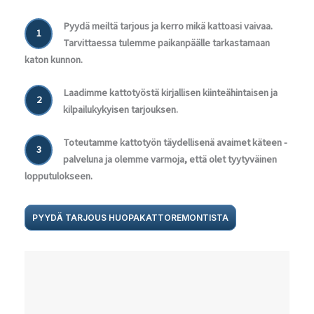
Pyydä meiltä tarjous ja kerro mikä kattoasi vaivaa.
1
Tarvittaessa tulemme paikanpäälle tarkastamaan
katon kunnon.
Laadimme kattotyöstä kirjallisen kiinteähintaisen ja
2
kilpailukykyisen tarjouksen.
Toteutamme kattotyön täydellisenä avaimet käteen -
3
palveluna ja olemme varmoja, että olet tyytyväinen
lopputulokseen.
PYYDÄ TARJOUS HUOPAKATTOREMONTISTA