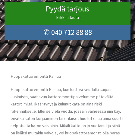
Pyydä tarjous
- klikkaa tästä -
✆ 040 712 88 88
Huopakattoremontti Kainuu
Huopakattoremontti Kainuu, kun kattosi seudulla kaipaa
uusimista, saat avun kattoremonttipalvelumme pätevältä
kattotiimiltä. Ikääntynyt ja kulunut kate on aina riski
rakennukselle. Ellei se vielä vuoda, jossain vaiheessa niin käy,
eivätkä katon korjaaminen tai erilaiset huollot enää anna suurta
helpotusta katon vaivoihin. Mikäli katto on jo vuotanut ja siinä
on lisäksi muitakin vaivoja, voi huopakattoremontti olla paras