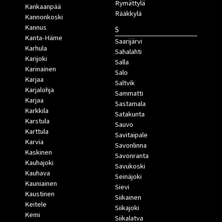
Rymättylä
Kankaanpää
Rääkkylä
Kannonkoski
Kannus
S
Kanta-Häme
Saarijärvi
Karhula
Sahalahti
Karijoki
Salla
Karinainen
Salo
Karjaa
Saltvik
Karjalohja
Sammatti
Karjaa
Sastamala
Karkkila
Satakunta
Karstula
Sauvo
Karttula
Savitaipale
Karvia
Savonlinna
Kaskinen
Savonranta
Kauhajoki
Savukoski
Kauhava
Seinäjoki
Kauniainen
Sievi
Kaustinen
Siikainen
Keitele
Siikajoki
Kemi
Siikalatva