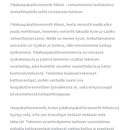
Palahuopakattoremontti Kihniö – remontoimme laattakatosi
ammattitaidolla uutta vastaavaan kuntoon
Palahuopakattoremontti Kihniö, teetä remontti meillä etkä
joudu miettimään, meneekö remontti takuulla hyvin ja saatko
virheettömän katon. Meillä se menee hyvin, toteuttamamme
uusi katto on tyylikäs ja toimiva, sillä remontoimme kattoja
työksemme. Palahuopakattoremonteista on runsaasti
työkokemusta ja pätevä tiimimme sisältää teknisen
asiantuntija, joka huolehtii varsinkin suunnittelusta ja katon
kuntoselvityksestä. Tiimiimme kuuluvat kokeneet
kattoasentajat, joiden vastuulla suurin osa
huopakattoremonttien työvaiheista on, sekä erityisosaajat
kirvesmiehestä kattopeltiseppään.
Huopakattoremontti, kuten palahuopakattoremontti Kihniössä
hyötyy siitä, että sen toteuttajat tietävät tarkkaan mitä
tekevät. Tekninen asiantuntijamme laatiman suunnitelman
pohjalta kattoasentajat purkavat vanhaa kattoa ja asentavat