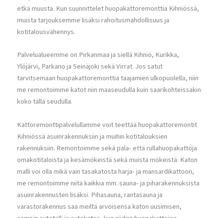
etkä muusta. Kun suunnittelet huopakattoremonttia Kihniössä,
muista tarjouksemme lisäksi rahoitusmahdollisuus ja
kotitalousvähennys.
Palvelualueemme on Pirkanmaa ja siellä Kihniö, Kurikka,
Ylöjärvi, Parkano ja Seinäjoki sekä Virrat. Jos satut
tarvitsemaan huopakattoremonttia taajamien ulkopuolella, niin
me remontoimme katot niin maaseudulla kuin saarikohteissakin
koko tällä seudulla.
Kattoremonttipalvelullamme voit teettää huopakattoremontit
Kihniössä asuinrakennuksiin ja muihin kotitalouksien
rakennuksiin. Remontoimme sekä pala- että rullahuopakattoja
omakotitaloista ja kesämökeistä sekä muista mökeistä. Katon
malli voi olla mikä vain tasakatosta harja- ja mansardikattoon,
me remontoimme niitä kaikkia mm. sauna- ja piharakennuksista
asuinrakennusten lisäksi. Pihasauna, rantasauna ja
varastorakennus saa meiltä arvoisensa katon uusimisen,