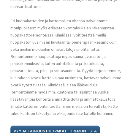
mansardikattoon.
Eri huopakatteiden ja kattomallien ohessa palvelemme
monipuolisesti myös erilaisten kotitalouksien rakennusten
huopakattoremonteissa Kihniössä. Voit teettää meillä
huopakaton uusimisen huvilaan tai pienempään kesämökkiin
sekä muihin mökkeihin omakotitaloja unohtamatta.
Remontoimme huopakattoja myös sauna-, varasto- ja
piharakennuksista, kuten autotalleista ja -katoksista,
pihavarastoista, piha- ja rantasaunoista. Pyydä tarjouksemme,
kun rakennuksesi katto kaipaa uusimista, kattavat palvelumme
ovat käytettävissäsi Kihniössä ja sen lähiseudulla.
Remontoimme myös mm. kuntonsa tai sijaintinsa vuoksi
haastavampia kohteita ammattitaidolla ja ammattikalustolla.
Sinulle kattoremontin teettäminen meillä on turvallista, katto
tulee kuntoon takuutyönä etkä joudu itse katolle hommiin.
PYYDÄ TARJOUS HUOPAKATTOREMONTISTA