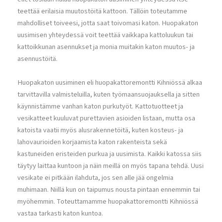
teettää erilaisia muutostöitä kattoon. Tällöin toteutamme
mahdolliset toiveesi, jotta saat toivomasi katon. Huopakaton
uusimisen yhteydessä voit teettää vaikkapa kattoluukun tai
kattoikkunan asennukset ja monia muitakin katon muutos- ja
asennustöitä.
Huopakaton uusiminen eli huopakattoremontti Kihniössä alkaa
tarvittavilla valmisteluilla, kuten työmaansuojauksella ja sitten
käynnistämme vanhan katon purkutyöt. Kattotuotteet ja
vesikatteet kuuluvat purettavien asioiden listaan, mutta osa
katoista vaatii myös alusrakennetöitä, kuten kosteus- ja
lahovaurioiden korjaamista katon rakenteista sekä
kastuneiden eristeiden purkua ja uusimista. Kaikki katossa siis
täytyy laittaa kuntoon ja näin meillä on myös tapana tehdä. Uusi
vesikate ei pitkään ilahduta, jos sen alle jää ongelmia
muhimaan. Niillä kun on taipumus nousta pintaan ennemmin tai
myöhemmin. Toteuttamamme huopakattoremontti Kihniössä
vastaa tarkasti katon kuntoa.