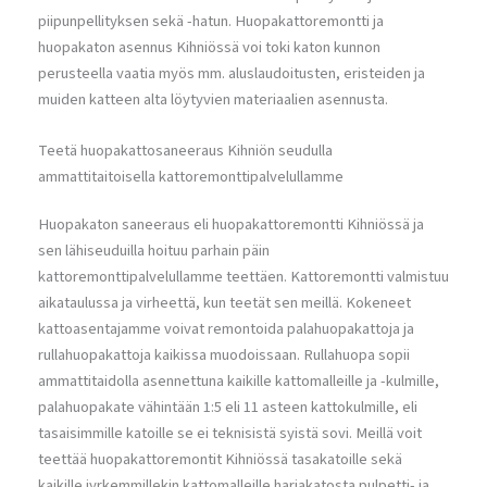
piipunpellityksen sekä -hatun. Huopakattoremontti ja
huopakaton asennus Kihniössä voi toki katon kunnon
perusteella vaatia myös mm. aluslaudoitusten, eristeiden ja
muiden katteen alta löytyvien materiaalien asennusta.
Teetä huopakattosaneeraus Kihniön seudulla
ammattitaitoisella kattoremonttipalvelullamme
Huopakaton saneeraus eli huopakattoremontti Kihniössä ja
sen lähiseuduilla hoituu parhain päin
kattoremonttipalvelullamme teettäen. Kattoremontti valmistuu
aikataulussa ja virheettä, kun teetät sen meillä. Kokeneet
kattoasentajamme voivat remontoida palahuopakattoja ja
rullahuopakattoja kaikissa muodoissaan. Rullahuopa sopii
ammattitaidolla asennettuna kaikille kattomalleille ja -kulmille,
palahuopakate vähintään 1:5 eli 11 asteen kattokulmille, eli
tasaisimmille katoille se ei teknisistä syistä sovi. Meillä voit
teettää huopakattoremontit Kihniössä tasakatoille sekä
kaikille jyrkemmillekin kattomalleille harjakatosta pulpetti- ja