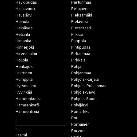
Haukipudas
Pertunmaa
Haukivuori
Petäjävesi
Hausjärvi
Pieksämäki
Heinola
Pielavesi
Heinävesi
Pietarsaari
Helsinki
Piikkiö
Himanka
Piippola
Hinnerjoki
Pihtipudas
Hirvensalmi
Pirkanmaa
Hollola
Pirkkala
Honkajoki
Pohja
Huittinen
Pohjanmaa
Humppila
Pohjois-Karjala
Hyrynsalmi
Pohjois-Pohjanmaa
Hyvinkää
Pohjois-Savo
Hämeenkoski
Pohjois-Suomi
Hämeenkyrö
Polvijärvi
Hämeenlinna
Pomarkku
Pori
I
Pornainen
Ii
Porvoo
Iisalmi