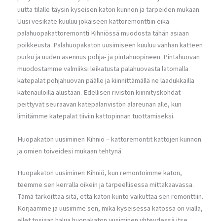
uutta tilalle täysin kyseisen katon kunnon ja tarpeiden mukaan.
Uusi vesikate kuuluu jokaiseen kattoremonttiin eikä
palahuopakattoremontti Kihniössä muodosta tähän asiaan
poikkeusta. Palahuopakaton uusimiseen kuuluu vanhan katteen
purku ja uuden asennus pohja- ja pintahuopineen. Pintahuovan
muodostamme valmiiksi leikatusta palahuovasta latomalla
katepalat pohjahuovan päälle ja kiinnittämällä ne laadukkailla
katenauloilla alustaan. Edellisen rivistön kiinnityskohdat
peittyvät seuraavan katepalarivistön alareunan alle, kun
limitämme katepalat tiiviin kattopinnan tuottamiseksi.
Huopakaton uusiminen Kihniö – kattoremontit kattojen kunnon
ja omien toiveidesi mukaan tehtynä
Huopakaton uusiminen Kihniö, kun remontoimme katon,
teemme sen kerralla oikein ja tarpeellisessa mittakaavassa.
Tämä tarkoittaa sitä, että katon kunto vaikuttaa sen remonttiin.
Korjaamme ja uusimme sen, mikä kyseisessä katossa on vialla,
ellet tosiaan halua huopakaton uusiminen yhteydessä itse