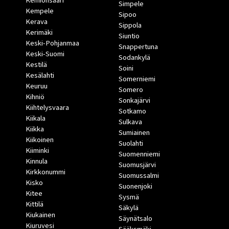
Kemiönsaari
Simpele
Kempele
Sipoo
Kerava
Sippola
Kerimäki
Siuntio
Keski-Pohjanmaa
Snappertuna
Keski-Suomi
Sodankylä
Kestilä
Soini
Kesälahti
Somerniemi
Keuruu
Somero
Kihniö
Sonkajärvi
Kiihtelysvaara
Sotkamo
Kiikala
Sulkava
Kiikka
Sumiainen
Kiikoinen
Suolahti
Kiiminki
Suomenniemi
Kinnula
Suomusjärvi
Kirkkonummi
Suomussalmi
Kisko
Suonenjoki
Kitee
Sysmä
Kittilä
Säkylä
Kiukainen
Säynätsalo
Kiuruvesi