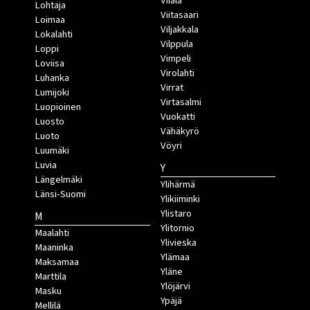
Viiala
Lohtaja
Viitasaari
Loimaa
Viljakkala
Lokalahti
Vilppula
Loppi
Vimpeli
Loviisa
Virolahti
Luhanka
Virrat
Lumijoki
Virtasalmi
Luopioinen
Vuokatti
Luosto
Vähäkyrö
Luoto
Vöyri
Luumäki
Luvia
Y
Längelmäki
Ylihärmä
Länsi-Suomi
Ylikiiminki
Ylistaro
M
Ylitornio
Maalahti
Ylivieska
Maaninka
Ylämaa
Maksamaa
Yläne
Marttila
Ylöjärvi
Masku
Ypäjä
Mellilä