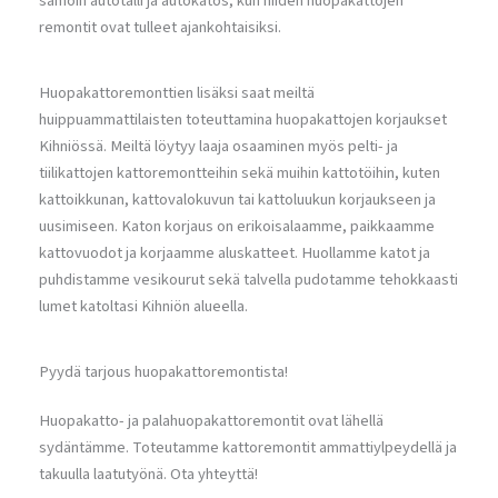
samoin autotalli ja autokatos, kun niiden huopakattojen
remontit ovat tulleet ajankohtaisiksi.
Huopakattoremonttien lisäksi saat meiltä
huippuammattilaisten toteuttamina huopakattojen korjaukset
Kihniössä. Meiltä löytyy laaja osaaminen myös pelti- ja
tiilikattojen kattoremontteihin sekä muihin kattotöihin, kuten
kattoikkunan, kattovalokuvun tai kattoluukun korjaukseen ja
uusimiseen. Katon korjaus on erikoisalaamme, paikkaamme
kattovuodot ja korjaamme aluskatteet. Huollamme katot ja
puhdistamme vesikourut sekä talvella pudotamme tehokkaasti
lumet katoltasi Kihniön alueella.
Pyydä tarjous huopakattoremontista!
Huopakatto- ja palahuopakattoremontit ovat lähellä
sydäntämme. Toteutamme kattoremontit ammattiylpeydellä ja
takuulla laatutyönä. Ota yhteyttä!