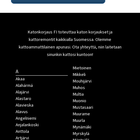
Katonkorjaus FI toteuttaa katon korjaukset ja
kattoremontit kaikkialla Suomessa. Olemme
kattoammattilainen apunasi. Ota yhteyttä, niin laitetaan
sinunkin kattosi kuntoon!
Mietoinen
A
Mikkeli
Akaa
Mouhijärvi
Alahärmä
Muhos
Alajärvi
Multia
Alastaro
Muonio
Alavieska
Mustasaari
Alavus
Muurame
Angelniemi
Muurla
Anjalankoski
Mynämäki
Anttola
Myrskylä
Artjärvi