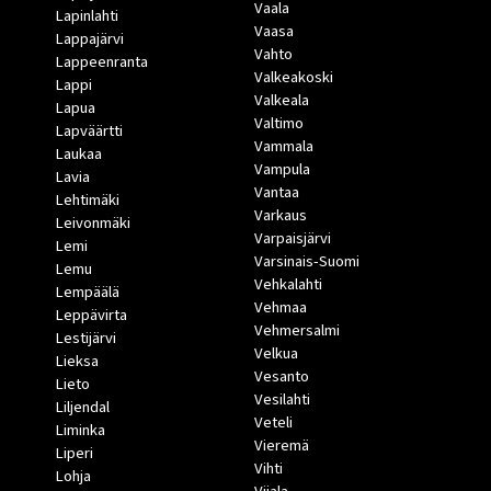
Vaala
Lapinlahti
Vaasa
Lappajärvi
Vahto
Lappeenranta
Valkeakoski
Lappi
Valkeala
Lapua
Valtimo
Lapväärtti
Vammala
Laukaa
Vampula
Lavia
Vantaa
Lehtimäki
Varkaus
Leivonmäki
Varpaisjärvi
Lemi
Varsinais-Suomi
Lemu
Vehkalahti
Lempäälä
Vehmaa
Leppävirta
Vehmersalmi
Lestijärvi
Velkua
Lieksa
Vesanto
Lieto
Vesilahti
Liljendal
Veteli
Liminka
Vieremä
Liperi
Vihti
Lohja