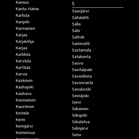
Kannus
S
Kanta-Häme
Saarijärvi
Karhula
Sahalahti
Karijoki
Salla
Karinainen
Salo
Karjaa
Saltvik
Karjalohja
Sammatti
Karjaa
Sastamala
Karkkila
Satakunta
Karstula
Sauvo
Karttula
Savitaipale
Karvia
Savonlinna
Kaskinen
Savonranta
Kauhajoki
Savukoski
Kauhava
Seinäjoki
Kauniainen
Sievi
Kaustinen
Siikainen
Keitele
Siikajoki
Kemi
Siikalatva
Kemijärvi
Siilinjärvi
Keminmaa
Simo