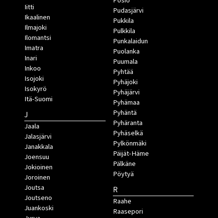
Posio
Iitti
Pudasjärvi
Ikaalinen
Pukkila
Ilmajoki
Pulkkila
Ilomantsi
Punkalaidun
Imatra
Puolanka
Inari
Puumala
Inkoo
Pyhtää
Isojoki
Pyhäjoki
Isokyrö
Pyhäjärvi
Itä-Suomi
Pyhämaa
Pyhäntä
J
Pyhäranta
Jaala
Pyhäselkä
Jalasjärvi
Pylkönmäki
Janakkala
Päijät-Häme
Joensuu
Pälkäne
Jokioinen
Pöytyä
Joroinen
Joutsa
R
Joutseno
Raahe
Juankoski
Raasepori