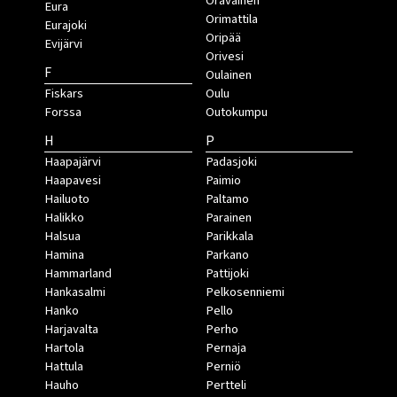
Oravainen
Eura
Orimattila
Eurajoki
Oripää
Evijärvi
Orivesi
F
Oulainen
Fiskars
Oulu
Forssa
Outokumpu
H
P
Haapajärvi
Padasjoki
Haapavesi
Paimio
Hailuoto
Paltamo
Halikko
Parainen
Halsua
Parikkala
Hamina
Parkano
Hammarland
Pattijoki
Hankasalmi
Pelkosenniemi
Hanko
Pello
Harjavalta
Perho
Hartola
Pernaja
Hattula
Perniö
Hauho
Pertteli