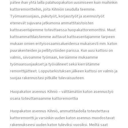
pätee ihan yhtä lailla palahuopakaton uusimiseen kuin muihinkin
kattoremontteihin, joita Kihniön seudulla teemme.
Työmaansuojaus, pukutyöt, korjaustyöt ja asennustyöt
etenevät sujuvana jatkumona ammattitaistoisten
kattoasentajiemme toteuttaessa huopakattoremonttisi. Muut
kattoammattilaistemme auttavat kattoasentajiamme tarpeen
mukaan omien erityisosaamisalueidensa mukaisesti mm. katon
puurakenteiden ja pellitystöiden parissa. Kun uusi kattosi on
valmis, siivoamme työmaan, keräämme mukaamme
työmaansuojaukset ja työvälineet sekä kierrätämme
remonttijätteet. Lopputarkistuksen jälkeen kattosi on valmis ja
suojaa rakennustasi pitkälle tulevaisuuteen.
Huopakaton asennus Kihniö – välttämätön katon asennustyö
osana toteuttamaamme kattoremonttia
Huopakaton asennus Kihniö, ammattitaidolla toteutettava
kattoremontti ja varsinkin uuden katon asennus muodostavat
rakennukseesi uuden katon tuleviksi vuosiksi. Meiltä saat