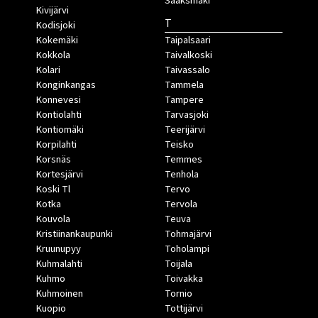
Sääksmäki
Kivijärvi
T
Kodisjoki
Kokemäki
Taipalsaari
Kokkola
Taivalkoski
Kolari
Taivassalo
Konginkangas
Tammela
Konnevesi
Tampere
Kontiolahti
Tarvasjoki
Kontiomäki
Teerijärvi
Korpilahti
Teisko
Korsnäs
Temmes
Kortesjärvi
Tenhola
Koski Tl
Tervo
Kotka
Tervola
Kouvola
Teuva
Kristiinankaupunki
Tohmajärvi
Kruunupyy
Toholampi
Kuhmalahti
Toijala
Kuhmo
Toivakka
Kuhmoinen
Tornio
Kuopio
Tottijärvi