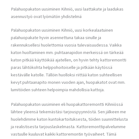
Palahuopakaton uusiminen Kihniö, uusi laattakate ja laadukas
asennustyö ovat lyömätön yhdistelmä
Palahuopakaton uusiminen Kihniö, uusi korkealaatuinen
palahuopakate hyvin asennettuna takaa sinulle ja
rakennuksellesi huolettomia vuosia tulevaisuudessa. Vaikka
katon huoltaminen mm. puhtaanapidon merkeissä on tärkeää
katon pitkää käyttöikää ajatellen, on hyvin tehty kattoremontti
paras lähtökohta helppohoitoiselle ja pitkään käytössä
kestävälle katolle. Tällöin huolloksi riittää katon suhteellisen
kevyt puhtaanapito monen vuoden ajan, huopakatot ovat mm.
lumitöiden suhteen helpoimpia mahdollisia kattoja.
Palahuopakaton uusiminen eli huopakattoremontti Kihniössä
lähtee yleensä tekemästäsi tarjouspyynnöstä. Sen jälkeen me
huolehdimme katon kuntokartoituksesta, töiden suunnittelusta
ja realistisesta tarjouslaskelmasta. Kattoremonttipalvelumme
vastuulle kuuluvat kaikki kattoremontin työvaiheet. Tämä