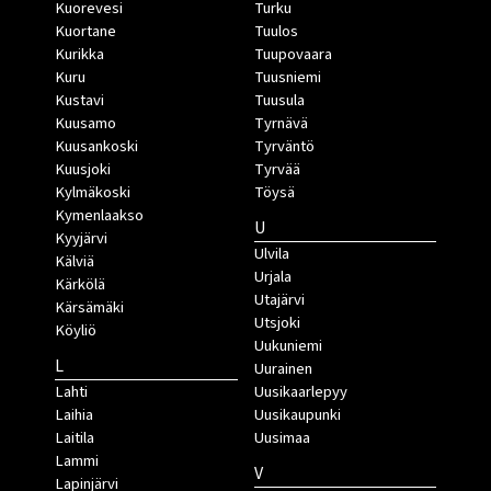
Kuorevesi
Turku
Kuortane
Tuulos
Kurikka
Tuupovaara
Kuru
Tuusniemi
Kustavi
Tuusula
Kuusamo
Tyrnävä
Kuusankoski
Tyrväntö
Kuusjoki
Tyrvää
Kylmäkoski
Töysä
Kymenlaakso
U
Kyyjärvi
Ulvila
Kälviä
Urjala
Kärkölä
Utajärvi
Kärsämäki
Utsjoki
Köyliö
Uukuniemi
L
Uurainen
Lahti
Uusikaarlepyy
Laihia
Uusikaupunki
Laitila
Uusimaa
Lammi
V
Lapinjärvi