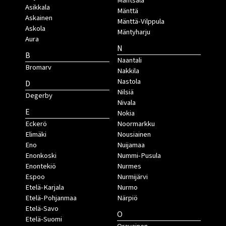
Mäntsälä
Asikkala
Mänttä
Askainen
Mänttä-Vilppula
Askola
Mäntyharju
Aura
N
B
Naantali
Bromarv
Nakkila
Nastola
D
Nilsiä
Degerby
Nivala
E
Nokia
Eckerö
Noormarkku
Elimäki
Nousiainen
Eno
Nuijamaa
Enonkoski
Nummi-Pusula
Enontekiö
Nurmes
Espoo
Nurmijärvi
Etelä-Karjala
Nurmo
Etelä-Pohjanmaa
Närpiö
Etelä-Savo
O
Etelä-Suomi