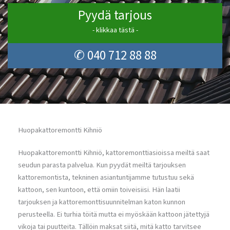
Pyydä tarjous
- klikkaa tästä -
✆ 040 712 88 88
Huopakattoremontti Kihniö
Huopakattoremontti Kihniö, kattoremonttiasioissa meiltä saat
seudun parasta palvelua. Kun pyydät meiltä tarjouksen
kattoremontista, tekninen asiantuntijamme tutustuu sekä
kattoon, sen kuntoon, että omiin toiveisiisi. Hän laatii
tarjouksen ja kattoremonttisuunnitelman katon kunnon
perusteella. Ei turhia töitä mutta ei myöskään kattoon jätettyjä
vikoja tai puutteita. Tällöin maksat siitä, mitä katto tarvitsee