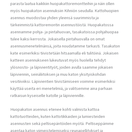
parasta laatua kaikkiin huopakattoremontteihin ja näin ollen
myös huopakaton asennuksiin Kihniön seudulla. Kattohuopien
asennus muodostaa yhden yleensä suurimmista ja
tärkeimmistä kattoremontin asennustöistä. Huopakatossa
asennamme pohja- ja pintahuovan, tasakatoissa pohjahuopaa
tulee kaksi kerrosta. Jokaisella pintahuovalla on omat
asennusmenetelmänsä, joita noudatamme tarkasti. Tasakaton
kate esimerkiksi tiivistetään hitsaamalla eli tulitöinä. Jokaisen
katteen asennukseen lukeutuvat myös huolella tehdyt
ylösnosto- ja läpivientityöt, joiden avulla saamme jokaisen
läpiviennin, seinäliitoksen ja muu katon yksityiskohdan
vesitiiviiksi. Läpivientien tiivistämiseen voimme esimerkiksi
käyttää useita eri menetelmiä, ja valitsemme aina parhaan
ratkaisun kyseiselle katolle ja läpiviennille.
Huopakaton asennus etenee kohti valmista kattoa
kattotuotteiden, kuten kattotikkaiden ja lumiesteiden
asennusten sekä peltisepäntöiden myötä. Peltiseppämme
asentaa katon viimeistelemiseksi reunapellitykset ja