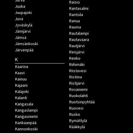
Jurva
Raisio
Juuka
Rantasalmi
Juupajoki
Rantsila
Juva
Ranua
Jyväskylä
Rauma
Jämijärvi
Rautalampi
Jämsä
Rautavaara
Jämsänkoski
Rautjärvi
Järvenpää
Reisjärvi
Renko
K
Riihimäki
Kaarina
Riistavesi
Kaavi
Ristiina
Kainuu
Ristijärvi
Kajaani
Rovaniemi
Kalajoki
Ruokolahti
Kalanti
Ruotsinpyhtää
Kangasala
Ruovesi
Kangaslampi
Rusko
Kangasniemi
Rymättylä
Kankaanpää
Rääkkylä
Kannonkoski