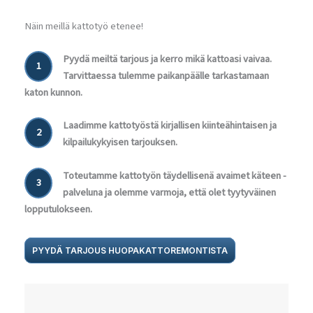
Näin meillä kattotyö etenee!
Pyydä meiltä tarjous ja kerro mikä kattoasi vaivaa.
1
Tarvittaessa tulemme paikanpäälle tarkastamaan
katon kunnon.
Laadimme kattotyöstä kirjallisen kiinteähintaisen ja
2
kilpailukykyisen tarjouksen.
Toteutamme kattotyön täydellisenä avaimet käteen -
3
palveluna ja olemme varmoja, että olet tyytyväinen
lopputulokseen.
PYYDÄ TARJOUS HUOPAKATTOREMONTISTA