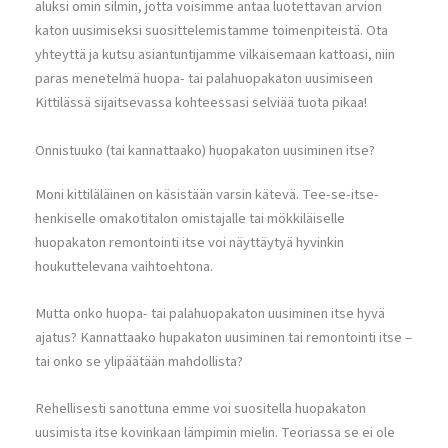
aluksi omin silmin, jotta voisimme antaa luotettavan arvion
katon uusimiseksi suosittelemistamme toimenpiteistä. Ota
yhteyttä ja kutsu asiantuntijamme vilkaisemaan kattoasi, niin
paras menetelmä huopa- tai palahuopakaton uusimiseen
Kittilässä sijaitsevassa kohteessasi selviää tuota pikaa!
Onnistuuko (tai kannattaako) huopakaton uusiminen itse?
Moni kittiläläinen on käsistään varsin kätevä. Tee-se-itse-
henkiselle omakotitalon omistajalle tai mökkiläiselle
huopakaton remontointi itse voi näyttäytyä hyvinkin
houkuttelevana vaihtoehtona.
Mutta onko huopa- tai palahuopakaton uusiminen itse hyvä
ajatus? Kannattaako hupakaton uusiminen tai remontointi itse –
tai onko se ylipäätään mahdollista?
Rehellisesti sanottuna emme voi suositella huopakaton
uusimista itse kovinkaan lämpimin mielin. Teoriassa se ei ole