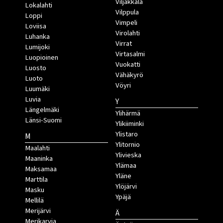
Viljakkala
Lokalahti
Vilppula
Loppi
Vimpeli
Loviisa
Virolahti
Luhanka
Virrat
Lumijoki
Virtasalmi
Luopioinen
Vuokatti
Luosto
Vähäkyrö
Luoto
Vöyri
Luumäki
Luvia
Y
Längelmäki
Ylihärmä
Länsi-Suomi
Ylikiiminki
Ylistaro
M
Ylitornio
Maalahti
Ylivieska
Maaninka
Ylämaa
Maksamaa
Yläne
Marttila
Ylöjärvi
Masku
Ypäjä
Mellilä
Merijärvi
Ä
Merikarvia