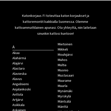
Katonkorjaus FI toteuttaa katon korjaukset ja
kattoremontit kaikkialla Suomessa. Olemme
kattoammattilainen apunasi. Ota yhteyttä, niin laitetaan
sinunkin kattosi kuntoon!
Mietoinen
A
Mikkeli
Akaa
Mouhijärvi
Alahärmä
Muhos
Alajärvi
Multia
Alastaro
Muonio
Alavieska
Mustasaari
Alavus
Muurame
Angelniemi
Muurla
Anjalankoski
Mynämäki
Anttola
Myrskylä
Artjärvi
Mäntsälä
Asikkala
Mänttä
Askainen