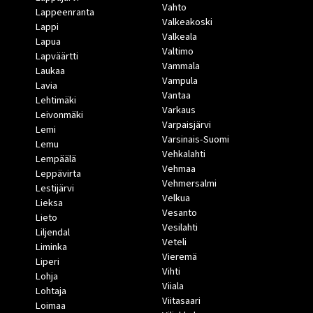
Vahto
Lappeenranta
Valkeakoski
Lappi
Valkeala
Lapua
Valtimo
Lapväärtti
Vammala
Laukaa
Vampula
Lavia
Vantaa
Lehtimäki
Varkaus
Leivonmäki
Varpaisjärvi
Lemi
Varsinais-Suomi
Lemu
Vehkalahti
Lempäälä
Vehmaa
Leppävirta
Vehmersalmi
Lestijärvi
Velkua
Lieksa
Vesanto
Lieto
Vesilahti
Liljendal
Veteli
Liminka
Vieremä
Liperi
Vihti
Lohja
Viiala
Lohtaja
Viitasaari
Loimaa