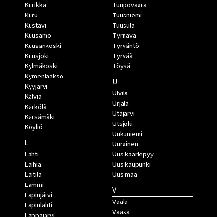
Kurikka
Tuupovaara
Kuru
Tuusniemi
Kustavi
Tuusula
Kuusamo
Tyrnävä
Kuusankoski
Tyrväntö
Kuusjoki
Tyrvää
Kylmäkoski
Töysä
Kymenlaakso
U
Kyyjärvi
Ulvila
Kälviä
Urjala
Kärkölä
Utajärvi
Kärsämäki
Utsjoki
Köyliö
Uukuniemi
L
Uurainen
Lahti
Uusikaarlepyy
Laihia
Uusikaupunki
Laitila
Uusimaa
Lammi
V
Lapinjärvi
Vaala
Lapinlahti
Vaasa
Lappajärvi