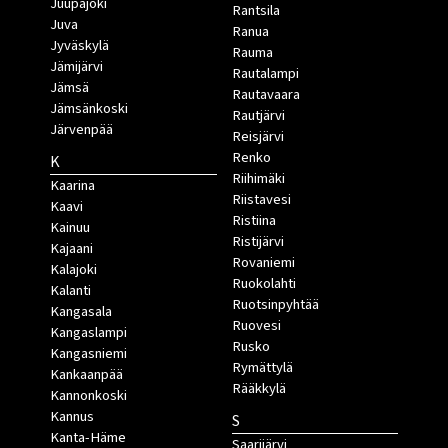
Juupajoki
Rantsila
Juva
Ranua
Jyväskylä
Rauma
Jämijärvi
Rautalampi
Jämsä
Rautavaara
Jämsänkoski
Rautjärvi
Järvenpää
Reisjärvi
Renko
K
Riihimäki
Kaarina
Riistavesi
Kaavi
Ristiina
Kainuu
Ristijärvi
Kajaani
Rovaniemi
Kalajoki
Ruokolahti
Kalanti
Ruotsinpyhtää
Kangasala
Ruovesi
Kangaslampi
Rusko
Kangasniemi
Rymättylä
Kankaanpää
Rääkkylä
Kannonkoski
Kannus
S
Kanta-Häme
Saarijärvi