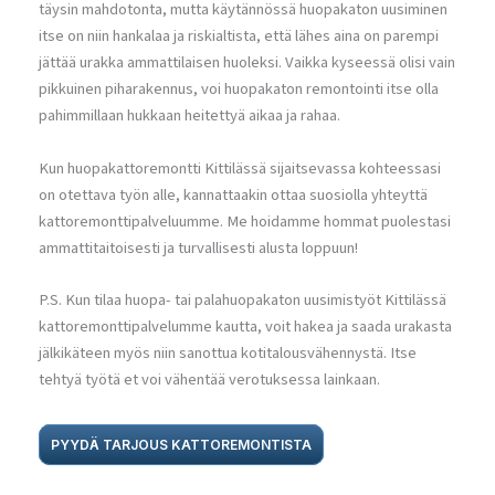
täysin mahdotonta, mutta käytännössä huopakaton uusiminen
itse on niin hankalaa ja riskialtista, että lähes aina on parempi
jättää urakka ammattilaisen huoleksi. Vaikka kyseessä olisi vain
pikkuinen piharakennus, voi huopakaton remontointi itse olla
pahimmillaan hukkaan heitettyä aikaa ja rahaa.
Kun huopakattoremontti Kittilässä sijaitsevassa kohteessasi
on otettava työn alle, kannattaakin ottaa suosiolla yhteyttä
kattoremonttipalveluumme. Me hoidamme hommat puolestasi
ammattitaitoisesti ja turvallisesti alusta loppuun!
P.S. Kun tilaa huopa- tai palahuopakaton uusimistyöt Kittilässä
kattoremonttipalvelumme kautta, voit hakea ja saada urakasta
jälkikäteen myös niin sanottua kotitalousvähennystä. Itse
tehtyä työtä et voi vähentää verotuksessa lainkaan.
PYYDÄ TARJOUS KATTOREMONTISTA