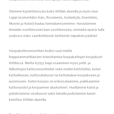
Olemme käytettävissäsi koko Kittilän alueella ja myös muu
Lappi (esimerkiksi Inari, Rovaniemi, Sodankylä, Enontekiö,
Muonio ja Kolari) kuuluu toimialueeseemme. Hurautamme
ilomielin osoitteeseen kuin osoitteeseen, emmekä epäröi tulla
avuksesi edes saarikohteisiin tiettömän taipaleen päähän!
Huopakattoremonttien lisäksi saat meiltä
huippuammattilaisten toteuttamina huopakattojen korjaukset
Kittilässä. Meiltä löytyy laaja osaaminen myös pelti- ja
tiilikattojen kattoremontteihin sekä muihin kattotöihin, kuten
kattoikkunan, kattovalokuvun tai kattoluukun korjaukseen ja
uusimiseen. Katon korjaus on erikoisalaamme, paikkaamme
kattovuodot ja korjaamme aluskatteet. Huollamme katot ja
puhdistamme vesikourut sekä talvella pudotamme lumet
katoltasi Kittilän alueella.