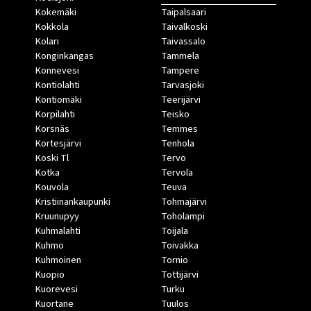
Kokemäki
Taipalsaari
Kokkola
Taivalkoski
Kolari
Taivassalo
Konginkangas
Tammela
Konnevesi
Tampere
Kontiolahti
Tarvasjoki
Kontiomäki
Teerijärvi
Korpilahti
Teisko
Korsnäs
Temmes
Kortesjärvi
Tenhola
Koski Tl
Tervo
Kotka
Tervola
Kouvola
Teuva
Kristiinankaupunki
Tohmajärvi
Kruunupyy
Toholampi
Kuhmalahti
Toijala
Kuhmo
Toivakka
Kuhmoinen
Tornio
Kuopio
Tottijärvi
Kuorevesi
Turku
Kuortane
Tuulos