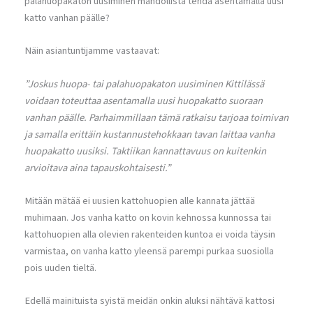
palahuopakaton uusiminen mahdollista tehdä asentamalla uusi
katto vanhan päälle?
Näin asiantuntijamme vastaavat:
”Joskus huopa- tai palahuopakaton uusiminen Kittilässä
voidaan toteuttaa asentamalla uusi huopakatto suoraan
vanhan päälle. Parhaimmillaan tämä ratkaisu tarjoaa toimivan
ja samalla erittäin kustannustehokkaan tavan laittaa vanha
huopakatto uusiksi. Taktiikan kannattavuus on kuitenkin
arvioitava aina tapauskohtaisesti.”
Mitään mätää ei uusien kattohuopien alle kannata jättää
muhimaan. Jos vanha katto on kovin kehnossa kunnossa tai
kattohuopien alla olevien rakenteiden kuntoa ei voida täysin
varmistaa, on vanha katto yleensä parempi purkaa suosiolla
pois uuden tieltä.
Edellä mainituista syistä meidän onkin aluksi nähtävä kattosi