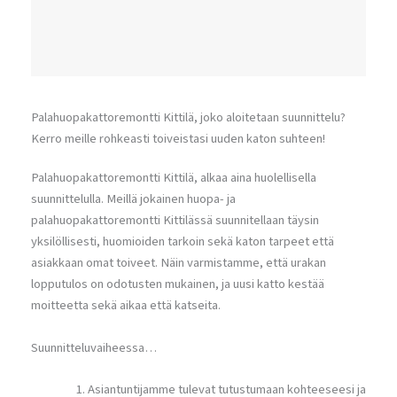
Palahuopakattoremontti Kittilä, joko aloitetaan suunnittelu?
Kerro meille rohkeasti toiveistasi uuden katon suhteen!
Palahuopakattoremontti Kittilä, alkaa aina huolellisella
suunnittelulla. Meillä jokainen huopa- ja
palahuopakattoremontti Kittilässä suunnitellaan täysin
yksilöllisesti, huomioiden tarkoin sekä katon tarpeet että
asiakkaan omat toiveet. Näin varmistamme, että urakan
lopputulos on odotusten mukainen, ja uusi katto kestää
moitteetta sekä aikaa että katseita.
Suunnitteluvaiheessa…
Asiantuntijamme tulevat tutustumaan kohteeseesi ja