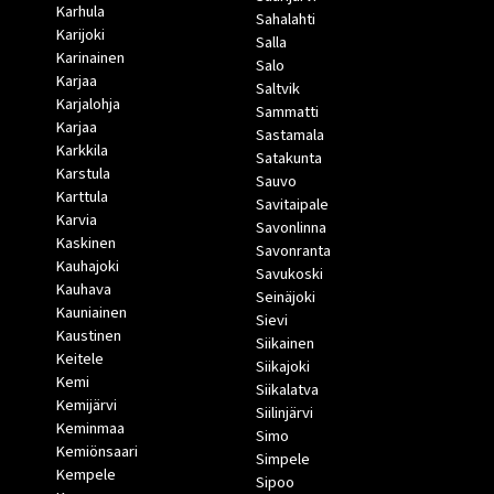
Karhula
Sahalahti
Karijoki
Salla
Karinainen
Salo
Karjaa
Saltvik
Karjalohja
Sammatti
Karjaa
Sastamala
Karkkila
Satakunta
Karstula
Sauvo
Karttula
Savitaipale
Karvia
Savonlinna
Kaskinen
Savonranta
Kauhajoki
Savukoski
Kauhava
Seinäjoki
Kauniainen
Sievi
Kaustinen
Siikainen
Keitele
Siikajoki
Kemi
Siikalatva
Kemijärvi
Siilinjärvi
Keminmaa
Simo
Kemiönsaari
Simpele
Kempele
Sipoo