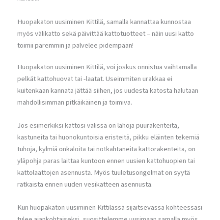
Huopakaton uusiminen Kittilä, samalla kannattaa kunnostaa
myös välikatto sekä päivittää kattotuotteet – näin uusi katto
toimii paremmin ja palvelee pidempään!
Huopakaton uusiminen Kittilä, voi joskus onnistua vaihtamalla
pelkät kattohuovat tai -laatat. Useimmiten urakkaa ei
kuitenkaan kannata jättää siihen, jos uudesta katosta halutaan
mahdollisimman pitkäikäinen ja toimiva.
Jos esimerkiksi kattosi välissä on lahoja puurakenteita,
kastuneita tai huonokuntoisia eristeitä, pikku eläinten tekemiä
tuhoja, kylmiä onkaloita tai notkahtaneita kattorakenteita, on
yläpohja paras laittaa kuntoon ennen uusien kattohuopien tai
kattolaattojen asennusta. Myös tuuletusongelmat on syytä
ratkaista ennen uuden vesikatteen asennusta.
Kun huopakaton uusiminen Kittilässä sijaitsevassa kohteessasi
tulee ajankohtaiseksi, suosittelemme uusimaan samalla myös