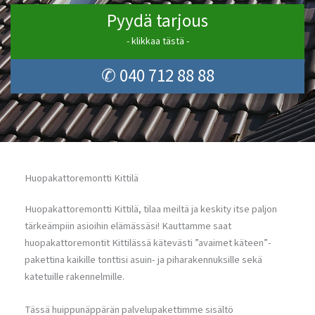
Pyydä tarjous
- klikkaa tästä -
✆ 040 712 88 88
Huopakattoremontti Kittilä
Huopakattoremontti Kittilä, tilaa meiltä ja keskity itse paljon
tärkeämpiin asioihin elämässäsi! Kauttamme saat
huopakattoremontit Kittilässä kätevästi ”avaimet käteen”-
pakettina kaikille tonttisi asuin- ja piharakennuksille sekä
katetuille rakennelmille.
Tässä huippunäppärän palvelupakettimme sisältö