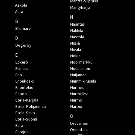
Mänttä-Vilppula
Askola
Mäntyharju
Aura
N
B
Naantali
Bromarv
Nakkila
Nastola
D
Nilsiä
Degerby
Nivala
E
Nokia
Eckerö
Noormarkku
Elimäki
Nousiainen
Eno
Nuijamaa
Enonkoski
Nummi-Pusula
Enontekiö
Nurmes
Espoo
Nurmijärvi
Etelä-Karjala
Nurmo
Etelä-Pohjanmaa
Närpiö
Etelä-Savo
O
Etelä-Suomi
Oravainen
Eura
Orimattila
Eurajoki