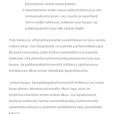
kartoittavat vanhan katon kunnon.
Kuuntelemme oman visiosi uudesta katosta ja sen
ominaisuuksista (esim. väri, muoto ja varusteet).
Kerro meille rohkeasti, millainen uusi huopa- tai
palahuopakatto saisi olla vanhan tilalle!
Pidä mielessä, että kattoremontin suunnitteluun on hyvä varata
reilusti aikaa. Uusi huopakatto voi palvella parhaimmillaan jopa
liki puoli vuosisataa, joten kattoa suunnitellessa ei kannata
hätiköidä. Ota yhteyttä kattoremonttipalveluumme heti, kun
huopa- tai palahuopakattoremontti Kittilässä sijaitsevassa
kohteessasi alkaa tuntua vähääkään ajankohtaiselta.
Joskus huopa- tai palahuopakattoremontti Kittilässä voi vaatia
luvan alueen rakennusvalvonnalta. Myös lupa-asiat on
hoidettava kuntoon ennen urakan alkua. Jos lupakiemurat
tuntuvat mielestäsi turhan monimutkaiselta, kattoremontin
suunnitteluvaiheessa autamme mielellämme lupa-asioidenkin
kanssa.