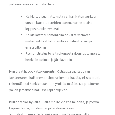
pähkinänkuoreen rutistettuna:
Kaikki työ suunnittelusta vanhan katon purkuun,
uusien kattotuotteiden asennukseen ja aina
loppusiivoukseen asti.
Kaikki kattosi remontoimiseksi tarvittavat
materiaalit kattohuovista kattotuotteisiin ja
eristevilloihin.
Remonttikalusto ja työkoneet rakennustelineistä
henkilönostimiin ja jätelavoihin.
Kun tilaat huopakattoremontin Kittilässä sijaitsevaan
kohteeseesi kattoremonttipalvelumme kautta, et siis joudu
tekemään tai hankkimaan itse yhtikäs mitään. Me pidämme
pallon jämäkästi hallussa läpi projektin!
Kuulostaako hyvältä? Laita meille viestiä tai soita, ja pyydä
tarjous talosi, mökkisi tai piharakennuksen
huopakattoremontista vaikkapa jo näiltä näppäimiltä.