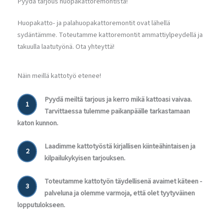
Pyydä tarjous huopakattoremontista!
Huopakatto- ja palahuopakattoremontit ovat lähellä
sydäntämme. Toteutamme kattoremontit ammattiylpeydellä ja
takuulla laatutyönä. Ota yhteyttä!
Näin meillä kattotyö etenee!
Pyydä meiltä tarjous ja kerro mikä kattoasi vaivaa.
1
Tarvittaessa tulemme paikanpäälle tarkastamaan
katon kunnon.
Laadimme kattotyöstä kirjallisen kiinteähintaisen ja
2
kilpailukykyisen tarjouksen.
Toteutamme kattotyön täydellisenä avaimet käteen -
3
palveluna ja olemme varmoja, että olet tyytyväinen
lopputulokseen.