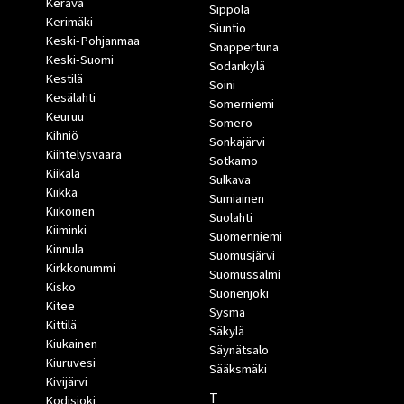
Kerava
Sippola
Kerimäki
Siuntio
Keski-Pohjanmaa
Snappertuna
Keski-Suomi
Sodankylä
Kestilä
Soini
Kesälahti
Somerniemi
Keuruu
Somero
Kihniö
Sonkajärvi
Kiihtelysvaara
Sotkamo
Kiikala
Sulkava
Kiikka
Sumiainen
Kiikoinen
Suolahti
Kiiminki
Suomenniemi
Kinnula
Suomusjärvi
Kirkkonummi
Suomussalmi
Kisko
Suonenjoki
Kitee
Sysmä
Kittilä
Säkylä
Kiukainen
Säynätsalo
Kiuruvesi
Sääksmäki
Kivijärvi
T
Kodisjoki