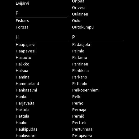
Oripää
Evijärvi
Orivesi
F
Oulainen
Fiskars
Oulu
Forssa
Outokumpu
H
P
Haapajärvi
Padasjoki
Haapavesi
Paimio
Hailuoto
Paltamo
Halikko
Parainen
Halsua
Parikkala
Hamina
Parkano
Hammarland
Pattijoki
Hankasalmi
Pelkosenniemi
Hanko
Pello
Harjavalta
Perho
Hartola
Pernaja
Hattula
Perniö
Hauho
Pertteli
Haukipudas
Pertunmaa
Haukivuori
Petäjävesi