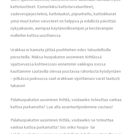
kattotuotteet. Esimerkiksi kattoturvatuotteet,
sadevesijärjestelmä, kattoluukut, piipunhattu, kattoikkunat
ynnä muut katon varusteet on helppoa ja edullista päivittää
nykyaikaisiin, aiempaa käytännöllisempiin ja kestävämpiin
malleihin kattoa uusittaessa.
Urakkaa ei kannata jättää puolitiehen edes taloudellisilla
perusteilla. Maksa huopakaton uusiminen Kittilässä
sijaitsevassa kohteessasi ennemmin vaikkapa osissa
kauttamme saatavilla olevaa joustavaa rahoitusta hyödyntäen
– pitkässä juoksussa saat urakkaan sijoittamasi varat taatusti
takaisin!
Palahuopakaton uusiminen Kittilä, voidaanko toteuttaa vanhaa
kattoa purkamatta? Lue alta asiantuntijoidemme vastaus!
Palahuopakaton uusiminen Kittilä, voidaanko se toteuttaa
vanhaa kattoa purkamatta? Siis onko huopa- tai