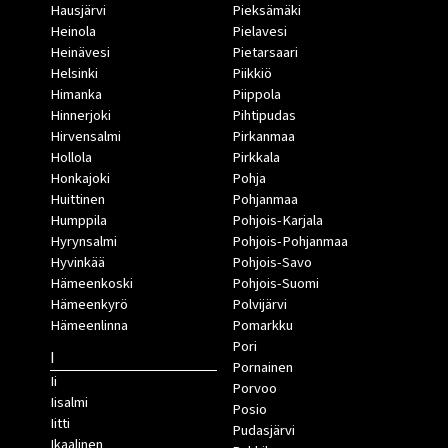
Hausjärvi
Pieksämäki
Heinola
Pielavesi
Heinävesi
Pietarsaari
Helsinki
Piikkiö
Himanka
Piippola
Hinnerjoki
Pihtipudas
Hirvensalmi
Pirkanmaa
Hollola
Pirkkala
Honkajoki
Pohja
Huittinen
Pohjanmaa
Humppila
Pohjois-Karjala
Hyrynsalmi
Pohjois-Pohjanmaa
Hyvinkää
Pohjois-Savo
Hämeenkoski
Pohjois-Suomi
Hämeenkyrö
Polvijärvi
Hämeenlinna
Pomarkku
Pori
I
Pornainen
Ii
Porvoo
Iisalmi
Posio
Iitti
Pudasjärvi
Ikaalinen