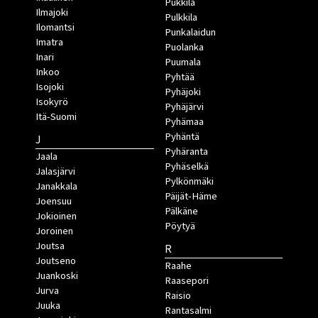
Pukkila
Ilmajoki
Pulkkila
Ilomantsi
Punkalaidun
Imatra
Puolanka
Inari
Puumala
Inkoo
Pyhtää
Isojoki
Pyhäjoki
Isokyrö
Pyhäjärvi
Itä-Suomi
Pyhämaa
Pyhäntä
J
Pyhäranta
Jaala
Pyhäselkä
Jalasjärvi
Pylkönmäki
Janakkala
Päijät-Häme
Joensuu
Pälkäne
Jokioinen
Pöytyä
Joroinen
Joutsa
R
Joutseno
Raahe
Juankoski
Raasepori
Jurva
Raisio
Juuka
Rantasalmi