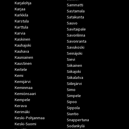
Karjalohja
Sammatti
Karjaa
Sastamala
Karkkila
Satakunta
Karstula
Sauvo
Karttula
Savitaipale
Karvia
Savonlinna
Kaskinen
Savonranta
Kauhajoki
Savukoski
Kauhava
Seinäjoki
Kauniainen
Sievi
Kaustinen
Siikainen
Keitele
Siikajoki
Kemi
Siikalatva
Kemijärvi
Siilinjärvi
Keminmaa
Simo
Kemiönsaari
Simpele
Kempele
Sipoo
Kerava
Sippola
Kerimäki
Siuntio
Keski-Pohjanmaa
Snappertuna
Keski-Suomi
Sodankylä