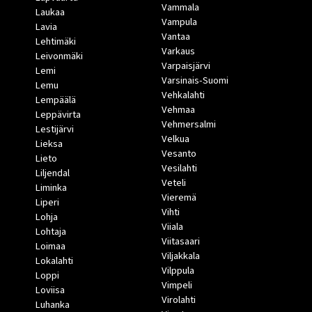
Vammala
Laukaa
Vampula
Lavia
Vantaa
Lehtimäki
Varkaus
Leivonmäki
Varpaisjärvi
Lemi
Varsinais-Suomi
Lemu
Vehkalahti
Lempäälä
Vehmaa
Leppävirta
Vehmersalmi
Lestijärvi
Velkua
Lieksa
Vesanto
Lieto
Vesilahti
Liljendal
Veteli
Liminka
Vieremä
Liperi
Vihti
Lohja
Viiala
Lohtaja
Viitasaari
Loimaa
Viljakkala
Lokalahti
Vilppula
Loppi
Vimpeli
Loviisa
Virolahti
Luhanka