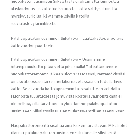
huopakaton uusimisen Siikalatvalla unohtamatta kunnostaa
aluslaudoitus- ja kattotuolivaurioita. Jotta välttyisit uusilta
myrskyvaurioilta, käytämme loivilla katoilla
ruuvialuslevykiinnikkeitä.
Palahuopakaton uusiminen Siikalatva – Laattakattosaneeraus
kattovuodon päätteeksi
Palahuopakaton uusiminen Siikalatva – Uusimamme
bitumipaanukatto pitää vettä joka säällä! Toteuttamamme
huopakattoremontin jälkeen ulkovarastossasi, rantamökissäsi,
omakotitalossasi tai esimerkiksi navetassasi on todella tiivis
katto. Se ei vuoda kattoläpiviennin tai sisätaitteen kohdalta.
Huonosta tuuletuksesta johtuvista kosteusvaurioistakaan ei
ole pelkoa, sillä tarvittaessa yhdistämme palahuopakaton
uusimiseen Siikalatvalla uusien tuuletusventtiilien asennuksen.
Huopakattoremontti sisältää aina kaiken tarvittavan. Mikäli olet
tilannut palahuopakaton uusimisen Siikalatvalle siksi, että