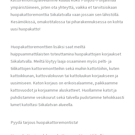
kattoremonttipalvelumme kuuluu koko Pohjois-Pohjanmaa
ympäristöineen, joten ota yhteyttä, vaikka et tarvitsisikaan
huopakattoremonttia Siikalatvalla vaan jossain sen lähistöllä.
Kesämökissä, omakotitalossa tai piharakennuksessa on kohta
uusi huopakatto!
Huopakattoremonttien lisäksi saat meiltä
huippuammattilaisten toteuttamina huopakattojen korjaukset
Siikalatvalla. Meiltä löytyy laaja osaaminen myös pelti- ja
tiilikattojen kattoremontteihin sekä muihin kattotöihin, kuten
kattoikkunan, kattovalokuvun tai kattoluukun korjaukseen ja
uusimiseen. Katon korjaus on erikoisalaamme, paikkaamme
kattovuodot ja korjaamme aluskatteet. Huollamme katot ja
puhdistamme vesikourut sekä talvella pudotamme tehokkaasti
lumet katoltasi Siikalatvan alueella.
Pyydä tarjous huopakattoremontista!