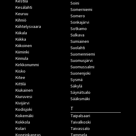
Kestilä
Soini
Kesälahti
Somerniemi
Keuruu
Somero
Kihniö
Sonkajärvi
Kiihtelysvaara
Sotkamo
Kiikala
Sulkava
Kiikka
Sumiainen
Kiikoinen
Suolahti
Kiiminki
Suomenniemi
Kinnula
Suomusjärvi
Kirkkonummi
Suomussalmi
Kisko
Suonenjoki
Kitee
Sysmä
Kittilä
Säkylä
Kiukainen
Säynätsalo
Kiuruvesi
Sääksmäki
Kivijärvi
T
Kodisjoki
Kokemäki
Taipalsaari
Kokkola
Taivalkoski
Kolari
Taivassalo
Konginkangas
Tammela