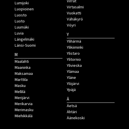
Virrat
Lumijoki
Virtasalmi
Luopioinen
Vuokatti
Luosto
Vähäkyrö
Luoto
Vöyri
Luumäki
Luvia
Y
Längelmäki
Ylihärmä
Länsi-Suomi
Ylikiiminki
Ylistaro
M
Ylitornio
Maalahti
Ylivieska
Maaninka
Ylämaa
Maksamaa
Yläne
Marttila
Ylöjärvi
Masku
Ypäjä
Mellilä
Merijärvi
Ä
Merikarvia
Äetsä
Merimasku
Ähtäri
Miehikkälä
Äänekoski