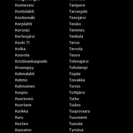
Konnevesi
Tampere
Kontiolahti
Tarvasjoki
Kontiomäki
Teerijärvi
Korpilahti
Teisko
Korsnäs
Temmes
Kortesjärvi
Tenhola
Koski Tl
Tervo
Kotka
Tervola
Kouvola
Teuva
Kristiinankaupunki
Tohmajärvi
Kruunupyy
Toholampi
Kuhmalahti
Toijala
Kuhmo
Toivakka
Kuhmoinen
Tornio
Kuopio
Tottijärvi
Kuorevesi
Turku
Kuortane
Tuulos
Kurikka
Tuupovaara
Kuru
Tuusniemi
Kustavi
Tuusula
Kuusamo
Tyrnävä