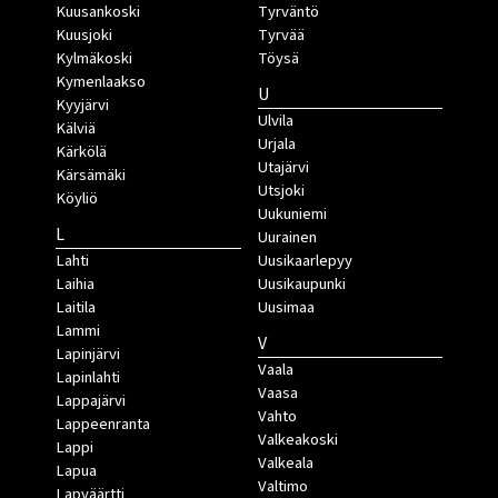
Kuusankoski
Tyrväntö
Kuusjoki
Tyrvää
Kylmäkoski
Töysä
Kymenlaakso
U
Kyyjärvi
Ulvila
Kälviä
Urjala
Kärkölä
Utajärvi
Kärsämäki
Utsjoki
Köyliö
Uukuniemi
L
Uurainen
Lahti
Uusikaarlepyy
Laihia
Uusikaupunki
Laitila
Uusimaa
Lammi
V
Lapinjärvi
Vaala
Lapinlahti
Vaasa
Lappajärvi
Vahto
Lappeenranta
Valkeakoski
Lappi
Valkeala
Lapua
Valtimo
Lapväärtti