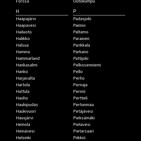
Forssa
Outokumpu
H
P
Haapajärvi
Padasjoki
Haapavesi
Paimio
Hailuoto
Paltamo
Halikko
Parainen
Halsua
Parikkala
Hamina
Parkano
Hammarland
Pattijoki
Hankasalmi
Pelkosenniemi
Hanko
Pello
Harjavalta
Perho
Hartola
Pernaja
Hattula
Perniö
Hauho
Pertteli
Haukipudas
Pertunmaa
Haukivuori
Petäjävesi
Hausjärvi
Pieksämäki
Heinola
Pielavesi
Heinävesi
Pietarsaari
Helsinki
Piikkiö