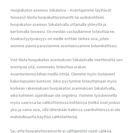
Huopakaton asennus Siikalatva – Asentajamme täyttävät
toiveesi! Aloita huopakattoremontti tai uudiskohteen
huopakaton asennus Siikalatvalla ottamalla yhteyttä ja
kertomalla toiveesi. On meidän vastuullamme toteuttaa ne.
Asiakastyytyväisyys on meille erittäin tärkeä asia, joten
aiomme panna parastamme asentaessamme bitumikattoasi.
Voit tilata huopakaton asennuksen Siikalatvalle miettimättä sen
enempää sitä, voimmeko toteuttaa urakan.
Asiantuntemustahan meillä riittää. Olemme myös hoitaneet
kalustopuolen kuntoon. Siksi pystymme toteuttamaan myös
korkean rakennuksen huopakaton asennuksen Siikalatvalla,
eikä kohteen sijaintikaan ole ongelma. Voimme työskennellä
myös saarissa tai sähköttömissä kohteissa (mitkä ovat joskus
yksi ja sama asia, sillä läheskään kaikissa saarikohteissa ei ole
mahdollisuutta käyttää sähkölaitteita).
Se, että huopakattoremontti ei välttämättä vaadi sähköä,