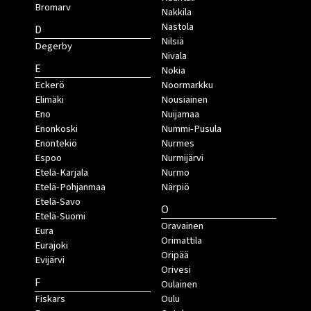
Bromarv
Nakkila
Nastola
D
Nilsiä
Degerby
Nivala
E
Nokia
Eckerö
Noormarkku
Elimäki
Nousiainen
Eno
Nuijamaa
Enonkoski
Nummi-Pusula
Enontekiö
Nurmes
Espoo
Nurmijärvi
Etelä-Karjala
Nurmo
Etelä-Pohjanmaa
Närpiö
Etelä-Savo
O
Etelä-Suomi
Oravainen
Eura
Orimattila
Eurajoki
Oripää
Evijärvi
Orivesi
F
Oulainen
Fiskars
Oulu