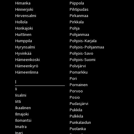
Himanka
Piippola
Hinnerjoki
Pihtipudas
Hirvensalmi
Pirkanmaa
Hollola
Pirkkala
Honkajoki
Pohja
Huittinen
Pohjanmaa
Humppila
Pohjois-Karjala
Hyrynsalmi
Pohjois-Pohjanmaa
Hyvinkää
Pohjois-Savo
Hämeenkoski
Pohjois-Suomi
Hämeenkyrö
Polvijärvi
Hämeenlinna
Pomarkku
Pori
I
Pornainen
Ii
Porvoo
Iisalmi
Posio
Iitti
Pudasjärvi
Ikaalinen
Pukkila
Ilmajoki
Pulkkila
Ilomantsi
Punkalaidun
Imatra
Puolanka
Inari