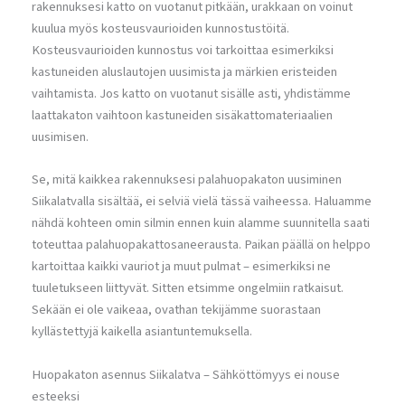
rakennuksesi katto on vuotanut pitkään, urakkaan on voinut
kuulua myös kosteusvaurioiden kunnostustöitä.
Kosteusvaurioiden kunnostus voi tarkoittaa esimerkiksi
kastuneiden aluslautojen uusimista ja märkien eristeiden
vaihtamista. Jos katto on vuotanut sisälle asti, yhdistämme
laattakaton vaihtoon kastuneiden sisäkattomateriaalien
uusimisen.
Se, mitä kaikkea rakennuksesi palahuopakaton uusiminen
Siikalatvalla sisältää, ei selviä vielä tässä vaiheessa. Haluamme
nähdä kohteen omin silmin ennen kuin alamme suunnitella saati
toteuttaa palahuopakattosaneerausta. Paikan päällä on helppo
kartoittaa kaikki vauriot ja muut pulmat – esimerkiksi ne
tuuletukseen liittyvät. Sitten etsimme ongelmiin ratkaisut.
Sekään ei ole vaikeaa, ovathan tekijämme suorastaan
kyllästettyjä kaikella asiantuntemuksella.
Huopakaton asennus Siikalatva – Sähköttömyys ei nouse
esteeksi