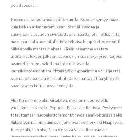
pellittäessään.
Nopeus ei tarkoita huolimattomuutta. Nopeus syntyy ikään
kuin kaiken asiantuntemuksen, täsmällisyyden ja
suunnitelmallisuuden sivutuotteena. Saattanet miettiä, mitä
maan parhaalla ammattitaidolla tehtävä huopakattoremontti
Siikalatvalla mahtaa maksaa. Tähän osaamme vastata
alkutarkastuksen jälkeen. Luvassa on kilpailukykyinen tarjous
avaimet käteen -pakettina toteutettavasta
kermikattoremontista. Yhteistyökumppanimme voi järjestää
sille rahoituksen, ja Verohallintoon kannattaa ottaa yhteyttä
saadakseen kotitalousvähennystä.
Aluettamme on koko Siikalatva, mikä on muodostettu
yhdistämällä Kestilä, Piippola, Pulkkila ja Rantsila. Pystymme
toteuttamaan huopakattoremontit myös saarikohteissa sekä
Siikalatvan naapurikunnissa, joita ovat esimerkiksi Haapavesi,
Kärsämäki, Liminka, Siikajoki sekä Vaala. Itse asiassa