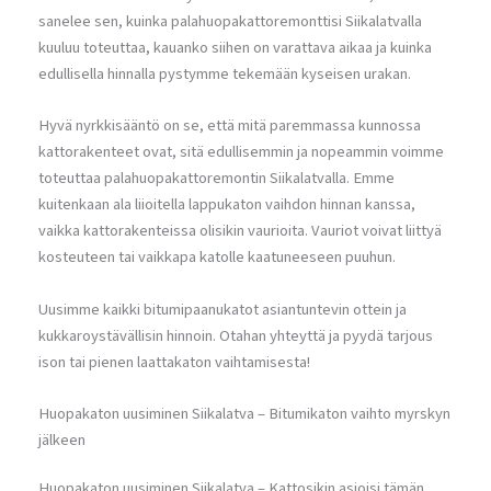
sanelee sen, kuinka palahuopakattoremonttisi Siikalatvalla
kuuluu toteuttaa, kauanko siihen on varattava aikaa ja kuinka
edullisella hinnalla pystymme tekemään kyseisen urakan.
Hyvä nyrkkisääntö on se, että mitä paremmassa kunnossa
kattorakenteet ovat, sitä edullisemmin ja nopeammin voimme
toteuttaa palahuopakattoremontin Siikalatvalla. Emme
kuitenkaan ala liioitella lappukaton vaihdon hinnan kanssa,
vaikka kattorakenteissa olisikin vaurioita. Vauriot voivat liittyä
kosteuteen tai vaikkapa katolle kaatuneeseen puuhun.
Uusimme kaikki bitumipaanukatot asiantuntevin ottein ja
kukkaroystävällisin hinnoin. Otahan yhteyttä ja pyydä tarjous
ison tai pienen laattakaton vaihtamisesta!
Huopakaton uusiminen Siikalatva – Bitumikaton vaihto myrskyn
jälkeen
Huopakaton uusiminen Siikalatva – Kattosikin asioisi tämän