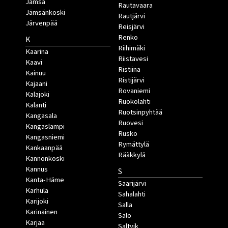
Jämsä
Rautavaara
Jämsänkoski
Rautjärvi
Järvenpää
Reisjärvi
Renko
K
Riihimäki
Kaarina
Riistavesi
Kaavi
Ristiina
Kainuu
Ristijärvi
Kajaani
Rovaniemi
Kalajoki
Ruokolahti
Kalanti
Ruotsinpyhtää
Kangasala
Ruovesi
Kangaslampi
Rusko
Kangasniemi
Rymättylä
Kankaanpää
Rääkkylä
Kannonkoski
Kannus
S
Kanta-Häme
Saarijärvi
Karhula
Sahalahti
Karijoki
Salla
Karinainen
Salo
Karjaa
Saltvik