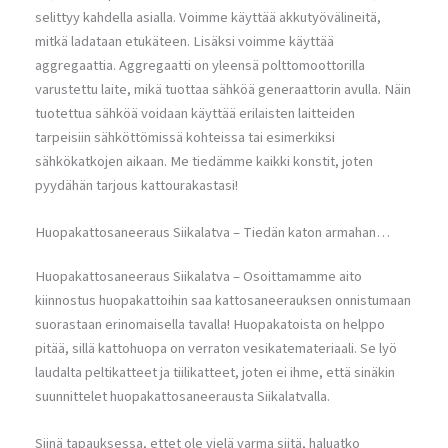
selittyy kahdella asialla. Voimme käyttää akkutyövälineitä,
mitkä ladataan etukäteen. Lisäksi voimme käyttää
aggregaattia. Aggregaatti on yleensä polttomoottorilla
varustettu laite, mikä tuottaa sähköä generaattorin avulla. Näin
tuotettua sähköä voidaan käyttää erilaisten laitteiden
tarpeisiin sähköttömissä kohteissa tai esimerkiksi
sähkökatkojen aikaan. Me tiedämme kaikki konstit, joten
pyydähän tarjous kattourakastasi!
Huopakattosaneeraus Siikalatva – Tiedän katon armahan…
Huopakattosaneeraus Siikalatva – Osoittamamme aito
kiinnostus huopakattoihin saa kattosaneerauksen onnistumaan
suorastaan erinomaisella tavalla! Huopakatoista on helppo
pitää, sillä kattohuopa on verraton vesikatemateriaali. Se lyö
laudalta peltikatteet ja tiilikatteet, joten ei ihme, että sinäkin
suunnittelet huopakattosaneerausta Siikalatvalla.
Siinä tapauksessa, ettet ole vielä varma siitä, haluatko