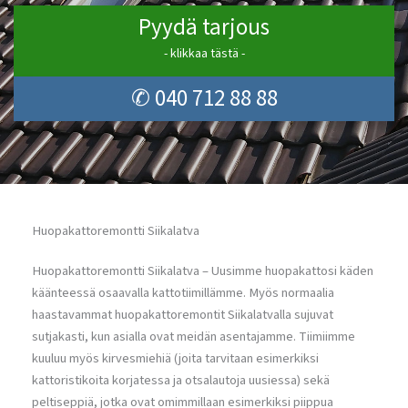
Pyydä tarjous
- klikkaa tästä -
✆ 040 712 88 88
Huopakattoremontti Siikalatva
Huopakattoremontti Siikalatva – Uusimme huopakattosi käden
käänteessä osaavalla kattotiimillämme. Myös normaalia
haastavammat huopakattoremontit Siikalatvalla sujuvat
sutjakasti, kun asialla ovat meidän asentajamme. Tiimiimme
kuuluu myös kirvesmiehiä (joita tarvitaan esimerkiksi
kattoristikoita korjatessa ja otsalautoja uusiessa) sekä
peltiseppiä, jotka ovat omimmillaan esimerkiksi piippua