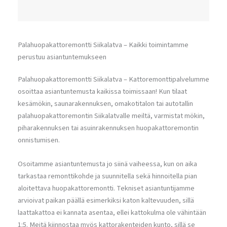
Palahuopakattoremontti Siikalatva – Kaikki toimintamme
perustuu asiantuntemukseen
Palahuopakattoremontti Siikalatva – Kattoremonttipalvelumme
osoittaa asiantuntemusta kaikissa toimissaan! Kun tilaat
kesämökin, saunarakennuksen, omakotitalon tai autotallin
palahuopakattoremontin Siikalatvalle meiltä, varmistat mökin,
piharakennuksen tai asuinrakennuksen huopakattoremontin
onnistumisen.
Osoitamme asiantuntemusta jo siinä vaiheessa, kun on aika
tarkastaa remonttikohde ja suunnitella sekä hinnoitella pian
aloitettava huopakattoremontti. Tekniset asiantuntijamme
arvioivat paikan päällä esimerkiksi katon kaltevuuden, sillä
laattakattoa ei kannata asentaa, ellei kattokulma ole vähintään
1:5. Meitä kiinnostaa myös kattorakenteiden kunto, sillä se