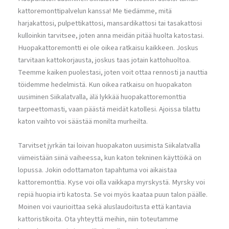
kattoremonttipalvelun kanssa! Me tiedämme, mitä
harjakattosi, pulpettikattosi, mansardikattosi tai tasakattosi
kulloinkin tarvitsee, joten anna meidän pitää huolta katostasi.
Huopakattoremontti ei ole oikea ratkaisu kaikkeen. Joskus
tarvitaan kattokorjausta, joskus taas jotain kattohuoltoa.
Teemme kaiken puolestasi, joten voit ottaa rennosti ja nauttia
töidemme hedelmistä. Kun oikea ratkaisu on huopakaton
uusiminen Siikalatvalla, älä lykkää huopakattoremonttia
tarpeettomasti, vaan päästä meidät katollesi. Ajoissa tilattu
katon vaihto voi säästää monilta murheilta.
Tarvitset jyrkän tai loivan huopakaton uusimista Siikalatvalla
viimeistään siinä vaiheessa, kun katon tekninen käyttöikä on
lopussa. Jokin odottamaton tapahtuma voi aikaistaa
kattoremonttia. Kyse voi olla vaikkapa myrskystä. Myrsky voi
repiä huopia irti katosta. Se voi myös kaataa puun talon päälle.
Moinen voi vaurioittaa sekä aluslaudoitusta että kantavia
kattoristikoita. Ota yhteyttä meihin, niin toteutamme