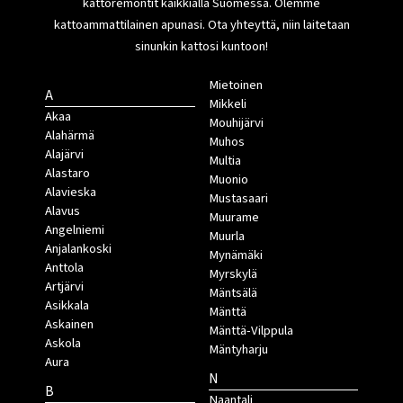
kattoremontit kaikkialla Suomessa. Olemme
kattoammattilainen apunasi. Ota yhteyttä, niin laitetaan
sinunkin kattosi kuntoon!
Mietoinen
A
Mikkeli
Akaa
Mouhijärvi
Alahärmä
Muhos
Alajärvi
Multia
Alastaro
Muonio
Alavieska
Mustasaari
Alavus
Muurame
Angelniemi
Muurla
Anjalankoski
Mynämäki
Anttola
Myrskylä
Artjärvi
Mäntsälä
Asikkala
Mänttä
Askainen
Mänttä-Vilppula
Askola
Mäntyharju
Aura
N
B
Naantali