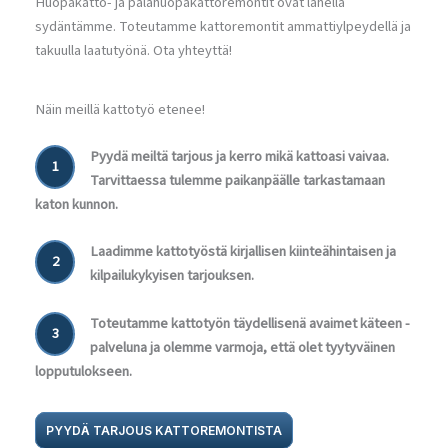
Huopakatto- ja palahuopakattoremontit ovat lähellä
sydäntämme. Toteutamme kattoremontit ammattiylpeydellä ja
takuulla laatutyönä. Ota yhteyttä!
Näin meillä kattotyö etenee!
Pyydä meiltä tarjous ja kerro mikä kattoasi vaivaa.
1
Tarvittaessa tulemme paikanpäälle tarkastamaan
katon kunnon.
Laadimme kattotyöstä kirjallisen kiinteähintaisen ja
2
kilpailukykyisen tarjouksen.
Toteutamme kattotyön täydellisenä avaimet käteen -
3
palveluna ja olemme varmoja, että olet tyytyväinen
lopputulokseen.
PYYDÄ TARJOUS KATTOREMONTISTA