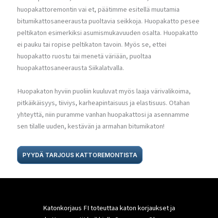
huopakattoremontin vai et, päätimme esitellä muutamia
bitumikattosaneerausta puoltavia seikkoja. Huopakatto pesee
peltikaton esimerkiksi asumismukavuuden osalta. Huopakatto
ei pauku tai ropise peltikaton tavoin. Myös se, ettei
huopakatto ruostu tai menetä väriään, puoltaa
huopakattosaneerausta Siikalatvalla.
Huopakaton hyviin puoliin kuuluvat myös laaja värivalikoima,
pitkäikäisyys, tiiviys, karheapintaisuus ja elastisuus. Otahan
yhteyttä, niin puramme vanhan huopakattosi ja asennamme
sen tilalle uuden, kestävän ja armahan bitumikaton!
PYYDÄ TARJOUS KATTOREMONTISTA
Katonkorjaus FI toteuttaa katon korjaukset ja