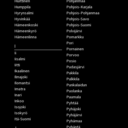
Huittinen
Pohjanmaa
Humppila
Pohjois-Karjala
Hyrynsalmi
Pohjois-Pohjanmaa
Hyvinkää
Pohjois-Savo
Hämeenkoski
Pohjois-Suomi
Hämeenkyrö
Polvijärvi
Hämeenlinna
Pomarkku
Pori
I
Pornainen
Ii
Porvoo
Iisalmi
Posio
Iitti
Pudasjärvi
Ikaalinen
Pukkila
Ilmajoki
Pulkkila
Ilomantsi
Punkalaidun
Imatra
Puolanka
Inari
Puumala
Inkoo
Pyhtää
Isojoki
Pyhäjoki
Isokyrö
Pyhäjärvi
Itä-Suomi
Pyhämaa
Pyhäntä