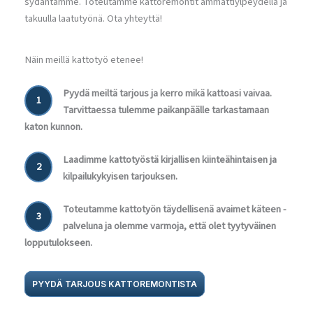
sydäntämme. Toteutamme kattoremontit ammattiylpeydellä ja
takuulla laatutyönä. Ota yhteyttä!
Näin meillä kattotyö etenee!
Pyydä meiltä tarjous ja kerro mikä kattoasi vaivaa.
1
Tarvittaessa tulemme paikanpäälle tarkastamaan
katon kunnon.
Laadimme kattotyöstä kirjallisen kiinteähintaisen ja
2
kilpailukykyisen tarjouksen.
Toteutamme kattotyön täydellisenä avaimet käteen -
3
palveluna ja olemme varmoja, että olet tyytyväinen
lopputulokseen.
PYYDÄ TARJOUS KATTOREMONTISTA