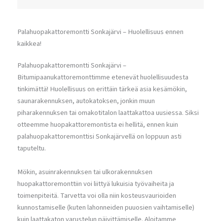
Palahuopakattoremontti Sonkajärvi – Huolellisuus ennen
kaikkea!
Palahuopakattoremontti Sonkajärvi –
Bitumipaanukattoremonttimme etenevät huolellisuudesta
tinkimättä! Huolellisuus on erittäin tärkeä asia kesämökin,
saunarakennuksen, autokatoksen, jonkin muun
piharakennuksen tai omakotitalon laattakattoa uusiessa. Siksi
otteemme huopakattoremontista ei hellitä, ennen kuin
palahuopakattoremonttisi Sonkajärvellä on loppuun asti
taputeltu.
Mökin, asuinrakennuksen tai ulkorakennuksen
huopakattoremonttiin voi liittyä lukuisia työvaiheita ja
toimenpiteitä. Tarvetta voi olla niin kosteusvaurioiden
kunnostamiselle (kuten lahonneiden puuosien vaihtamiselle)
kuin laattakaton varustelun päivittämiselle. Aloitamme