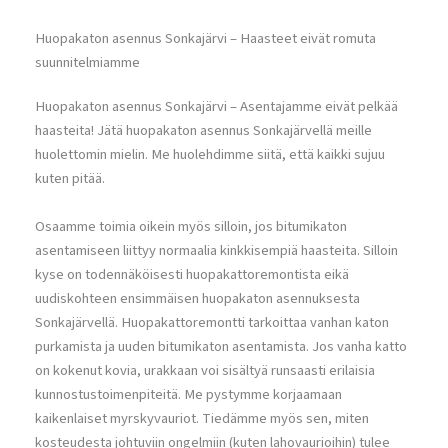
Huopakaton asennus Sonkajärvi – Haasteet eivät romuta
suunnitelmiamme
Huopakaton asennus Sonkajärvi – Asentajamme eivät pelkää
haasteita! Jätä huopakaton asennus Sonkajärvellä meille
huolettomin mielin. Me huolehdimme siitä, että kaikki sujuu
kuten pitää.
Osaamme toimia oikein myös silloin, jos bitumikaton
asentamiseen liittyy normaalia kinkkisempiä haasteita. Silloin
kyse on todennäköisesti huopakattoremontista eikä
uudiskohteen ensimmäisen huopakaton asennuksesta
Sonkajärvellä. Huopakattoremontti tarkoittaa vanhan katon
purkamista ja uuden bitumikaton asentamista. Jos vanha katto
on kokenut kovia, urakkaan voi sisältyä runsaasti erilaisia
kunnostustoimenpiteitä. Me pystymme korjaamaan
kaikenlaiset myrskyvauriot. Tiedämme myös sen, miten
kosteudesta johtuviin ongelmiin (kuten lahovaurioihin) tulee