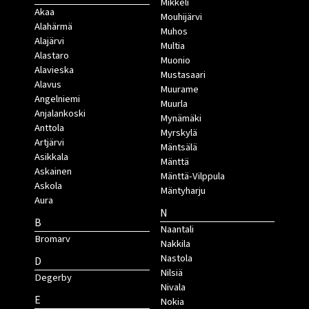
Mikkeli
Akaa
Mouhijärvi
Alahärmä
Muhos
Alajärvi
Multia
Alastaro
Muonio
Alavieska
Mustasaari
Alavus
Muurame
Angelniemi
Muurla
Anjalankoski
Mynämäki
Anttola
Myrskylä
Artjärvi
Mäntsälä
Asikkala
Mänttä
Askainen
Mänttä-Vilppula
Askola
Mäntyharju
Aura
N
B
Naantali
Bromarv
Nakkila
Nastola
D
Nilsiä
Degerby
Nivala
E
Nokia