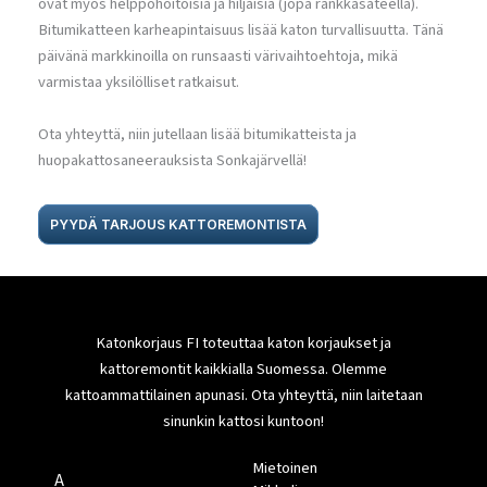
ovat myös helppohoitoisia ja hiljaisia (jopa rankkasateella).
Bitumikatteen karheapintaisuus lisää katon turvallisuutta. Tänä
päivänä markkinoilla on runsaasti värivaihtoehtoja, mikä
varmistaa yksilölliset ratkaisut.
Ota yhteyttä, niin jutellaan lisää bitumikatteista ja
huopakattosaneerauksista Sonkajärvellä!
PYYDÄ TARJOUS KATTOREMONTISTA
Katonkorjaus FI toteuttaa katon korjaukset ja
kattoremontit kaikkialla Suomessa. Olemme
kattoammattilainen apunasi. Ota yhteyttä, niin laitetaan
sinunkin kattosi kuntoon!
Mietoinen
A