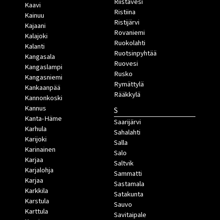
Riistavesi
Kaavi
Ristiina
Kainuu
Ristijärvi
Kajaani
Rovaniemi
Kalajoki
Ruokolahti
Kalanti
Ruotsinpyhtää
Kangasala
Ruovesi
Kangaslampi
Rusko
Kangasniemi
Rymättylä
Kankaanpää
Rääkkylä
Kannonkoski
Kannus
S
Kanta-Häme
Saarijärvi
Karhula
Sahalahti
Karijoki
Salla
Karinainen
Salo
Karjaa
Saltvik
Karjalohja
Sammatti
Karjaa
Sastamala
Karkkila
Satakunta
Karstula
Sauvo
Karttula
Savitaipale