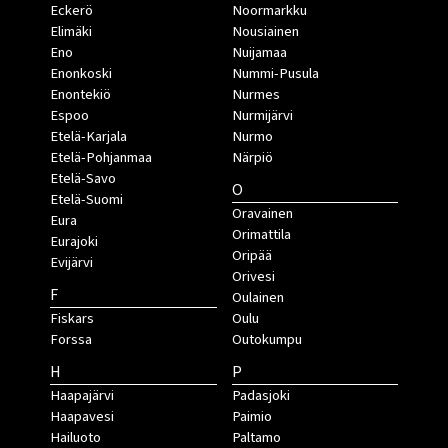
Eckerö
Noormarkku
Elimäki
Nousiainen
Eno
Nuijamaa
Enonkoski
Nummi-Pusula
Enontekiö
Nurmes
Espoo
Nurmijärvi
Etelä-Karjala
Nurmo
Etelä-Pohjanmaa
Närpiö
Etelä-Savo
O
Etelä-Suomi
Oravainen
Eura
Orimattila
Eurajoki
Oripää
Evijärvi
Orivesi
F
Oulainen
Fiskars
Oulu
Forssa
Outokumpu
H
P
Haapajärvi
Padasjoki
Haapavesi
Paimio
Hailuoto
Paltamo