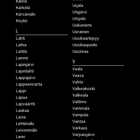
Kälviä
Urjala
Kärkölä
Utajärvi
Kärsämäki
Utsjoki
Köyliö
Uukuniemi
L
Uurainen
Lahti
Uusikaarlepyy
Laihia
Uusikaupunki
Laitila
Uusimaa
Lammi
V
Lapinjärvi
Vaala
Lapinlahti
Vaasa
Lappajärvi
Vahto
Lappeenranta
Valkeakoski
Lappi
Valkeala
Lapua
Valtimo
Lapväärtti
Vammala
Laukaa
Vampula
Lavia
Vantaa
Lehtimäki
Varkaus
Leivonmäki
Varpaisjärvi
Lemi