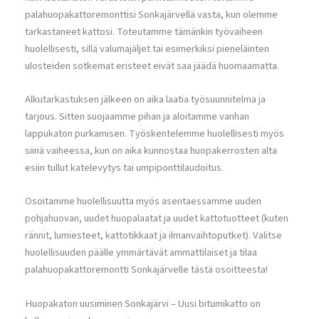
palahuopakattoremonttisi Sonkajärvellä vasta, kun olemme
tarkastaneet kattosi. Toteutamme tämänkin työvaiheen
huolellisesti, sillä valumajäljet tai esimerkiksi pieneläinten
ulosteiden sotkemat eristeet eivät saa jäädä huomaamatta.
Alkutarkastuksen jälkeen on aika laatia työsuunnitelma ja
tarjous. Sitten suojaamme pihan ja aloitamme vanhan
lappukaton purkamisen. Työskentelemme huolellisesti myös
siinä vaiheessa, kun on aika kunnostaa huopakerrosten alta
esiin tullut katelevytys tai umpiponttilaudoitus.
Osoitamme huolellisuutta myös asentaessamme uuden
pohjahuovan, uudet huopalaatat ja uudet kattotuotteet (kuten
rännit, lumiesteet, kattotikkaat ja ilmanvaihtoputket). Valitse
huolellisuuden päälle ymmärtävät ammattilaiset ja tilaa
palahuopakattoremontti Sonkajärvelle tästä osoitteesta!
Huopakaton uusiminen Sonkajärvi – Uusi bitumikatto on