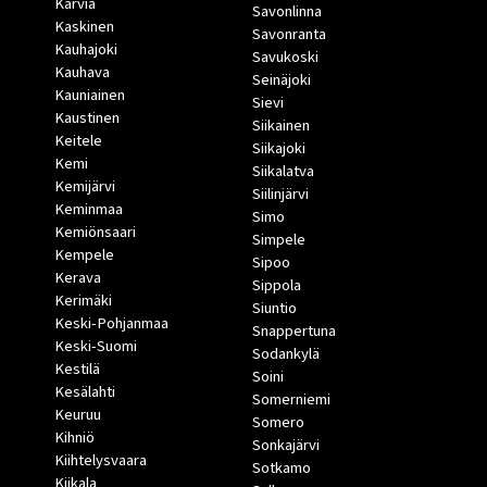
Karvia
Savonlinna
Kaskinen
Savonranta
Kauhajoki
Savukoski
Kauhava
Seinäjoki
Kauniainen
Sievi
Kaustinen
Siikainen
Keitele
Siikajoki
Kemi
Siikalatva
Kemijärvi
Siilinjärvi
Keminmaa
Simo
Kemiönsaari
Simpele
Kempele
Sipoo
Kerava
Sippola
Kerimäki
Siuntio
Keski-Pohjanmaa
Snappertuna
Keski-Suomi
Sodankylä
Kestilä
Soini
Kesälahti
Somerniemi
Keuruu
Somero
Kihniö
Sonkajärvi
Kiihtelysvaara
Sotkamo
Kiikala