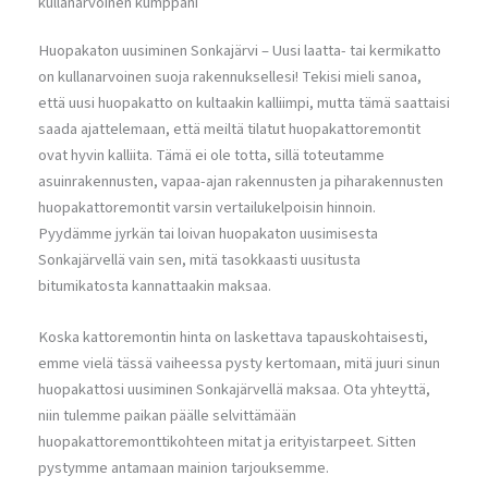
kullanarvoinen kumppani
Huopakaton uusiminen Sonkajärvi – Uusi laatta- tai kermikatto
on kullanarvoinen suoja rakennuksellesi! Tekisi mieli sanoa,
että uusi huopakatto on kultaakin kalliimpi, mutta tämä saattaisi
saada ajattelemaan, että meiltä tilatut huopakattoremontit
ovat hyvin kalliita. Tämä ei ole totta, sillä toteutamme
asuinrakennusten, vapaa-ajan rakennusten ja piharakennusten
huopakattoremontit varsin vertailukelpoisin hinnoin.
Pyydämme jyrkän tai loivan huopakaton uusimisesta
Sonkajärvellä vain sen, mitä tasokkaasti uusitusta
bitumikatosta kannattaakin maksaa.
Koska kattoremontin hinta on laskettava tapauskohtaisesti,
emme vielä tässä vaiheessa pysty kertomaan, mitä juuri sinun
huopakattosi uusiminen Sonkajärvellä maksaa. Ota yhteyttä,
niin tulemme paikan päälle selvittämään
huopakattoremonttikohteen mitat ja erityistarpeet. Sitten
pystymme antamaan mainion tarjouksemme.