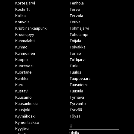
Kortesjärvi
Tenhola
Koski Tl
Tervo
Kotka
Tervola
Kouvola
Teuva
Kristiinankaupunki
Tohmajärvi
Kruunupyy
Toholampi
Kuhmalahti
Toijala
Kuhmo
Toivakka
Kuhmoinen
Tornio
Kuopio
Tottijärvi
Kuorevesi
Turku
Kuortane
Tuulos
Kurikka
Tuupovaara
Kuru
Tuusniemi
Kustavi
Tuusula
Kuusamo
Tyrnävä
Kuusankoski
Tyrväntö
Kuusjoki
Tyrvää
Kylmäkoski
Töysä
Kymenlaakso
U
Kyyjärvi
Ulvila