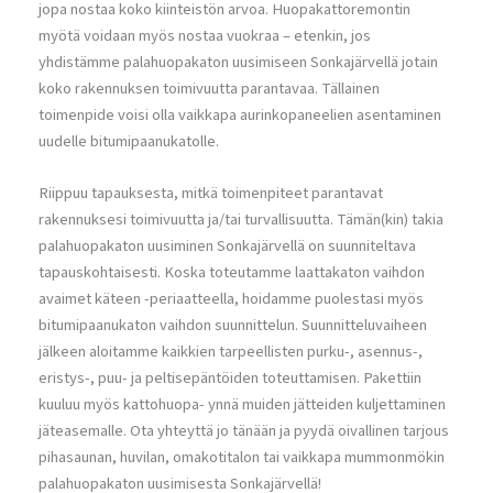
jopa nostaa koko kiinteistön arvoa. Huopakattoremontin
myötä voidaan myös nostaa vuokraa – etenkin, jos
yhdistämme palahuopakaton uusimiseen Sonkajärvellä jotain
koko rakennuksen toimivuutta parantavaa. Tällainen
toimenpide voisi olla vaikkapa aurinkopaneelien asentaminen
uudelle bitumipaanukatolle.
Riippuu tapauksesta, mitkä toimenpiteet parantavat
rakennuksesi toimivuutta ja/tai turvallisuutta. Tämän(kin) takia
palahuopakaton uusiminen Sonkajärvellä on suunniteltava
tapauskohtaisesti. Koska toteutamme laattakaton vaihdon
avaimet käteen -periaatteella, hoidamme puolestasi myös
bitumipaanukaton vaihdon suunnittelun. Suunnitteluvaiheen
jälkeen aloitamme kaikkien tarpeellisten purku-, asennus-,
eristys-, puu- ja peltisepäntöiden toteuttamisen. Pakettiin
kuuluu myös kattohuopa- ynnä muiden jätteiden kuljettaminen
jäteasemalle. Ota yhteyttä jo tänään ja pyydä oivallinen tarjous
pihasaunan, huvilan, omakotitalon tai vaikkapa mummonmökin
palahuopakaton uusimisesta Sonkajärvellä!