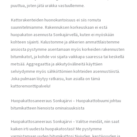
puuttua, joten jätä urakka vastuullemme.
Kattorakenteiden huonokuntoisuus ei siis romuta
suunnitelmiamme. Rakennuksen korkeuskaan ei estä
huopakaton asennusta Sonkajärvellä, kuten ei myöskään
kohteen sijainti. Kalustomme ja ahkerien ammattilaistemme
ansiosta pystymme asentamaan myös korkeiden rakennusten
bitumikatot, ja kohde voi sijaita vaikkapa saaressa tai keskellä
metsää. Aggregaattia ja akkutyövälineitä käyttäen
selviydymme myös sähköttömien kohteiden asennustöistä.
Joka pulmaan löytyy ratkaisu, kun asialla on tämä
kattoremonttipalvelu!
Huopakattosaneeraus Sonkajärvi – Huopakattobuumi johtuu
bitumikatteen hienoista ominaisuuksista
Huopakattosaneeraus Sonkajärvi – Valitse meidät, niin saat
kaiken irti uudesta huopakatostasi! Me pystymme
varmistamaan uuden bitumikattosi tiiviyden, kestävyyden ja