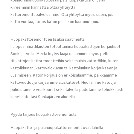
kolmiorimahuopakattosi tai palahuopakattosi on, sitä
kiireemmin kannattaa ottaa yhteyttä
kattoremonttipalveluumme! Ota yhteyttä myös silloin, jos
katto vuotaa, tai jos katon päälle on kaatunut puu.
Huopakattoremonttien lisäksi saat meiltä
huippuammattilaisten toteuttamina huopakattojen korjaukset
Sonkajärvellä. Meiltä löytyy laaja osaaminen myös pelti- ja
tiilikattojen kattoremontteihin sekä muihin kattotöihin, kuten
kattoikkunan, kattovalokuvun tai kattoluukun korjaukseen ja
uusimiseen. Katon korjaus on erikoisalaamme, paikkaamme
kattovuodot ja korjaamme aluskatteet. Huollamme katot ja
puhdistamme vesikourut sekä talvella pudotamme tehokkaasti
lumet katoltasi Sonkajärven alueella.
Pyydä tarjous huopakattoremontista!
Huopakatto- ja palahuopakattoremontit ovat lähellä