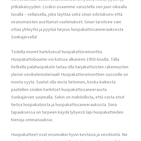
pitkäikäisyyden. Lisäksi osaamme varustella sen juuri oikealla
tavalla – sellaisella, joka täyttää sekä sinun odotuksesi että
viranomaisten asettamat vaatimukset. Sinun tarvitsee vain
ottaa yhteyttä ja pyytää tarjous huopakattosaneerauksesta
Sonkajärvellä!
Todella monet harkitsevat huopakattoremonttia.
Huopakattobuumin voi katsoa alkaneen 1950-luvulla. Tällä
hetkellä palahuopakate taitaa olla harjakattoisten rakennusten
yleisin vesikatemateriaali! Huopakattoremonttien suosiolle on
monta syytä. Saatat olla niistä tietoinen, koska kaikesta
päätellen sinäkin harkitset huopakattosaneerausta
Sonkajärven suunnalla. Sekin on mahdollista, että vasta etsit
tietoa huopakatoista ja huopakattosaneerauksista. Siinä
tapauksessa on tarpeen käydä lyhyesti läpi huopakatteiden
hienoja ominaisuuksia.
Huopakatteet ovat ensinnäkin hyvin kestäviä ja vesitiiviitä. Ne