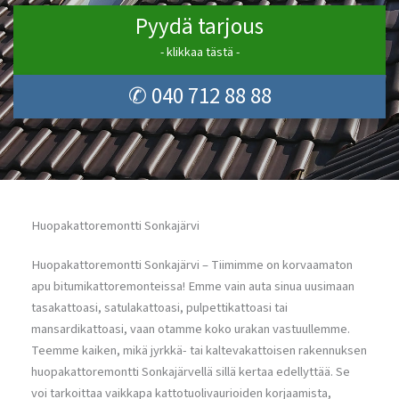
Pyydä tarjous
- klikkaa tästä -
✆ 040 712 88 88
Huopakattoremontti Sonkajärvi
Huopakattoremontti Sonkajärvi – Tiimimme on korvaamaton
apu bitumikattoremonteissa! Emme vain auta sinua uusimaan
tasakattoasi, satulakattoasi, pulpettikattoasi tai
mansardikattoasi, vaan otamme koko urakan vastuullemme.
Teemme kaiken, mikä jyrkkä- tai kaltevakattoisen rakennuksen
huopakattoremontti Sonkajärvellä sillä kertaa edellyttää. Se
voi tarkoittaa vaikkapa kattotuolivaurioiden korjaamista,