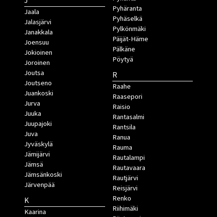
J
Pyhäranta
Jaala
Pyhäselkä
Jalasjärvi
Pylkönmäki
Janakkala
Päijät-Häme
Joensuu
Pälkäne
Jokioinen
Pöytyä
Joroinen
Joutsa
R
Joutseno
Raahe
Juankoski
Raasepori
Jurva
Raisio
Juuka
Rantasalmi
Juupajoki
Rantsila
Juva
Ranua
Jyväskylä
Rauma
Jämijärvi
Rautalampi
Jämsä
Rautavaara
Jämsänkoski
Rautjärvi
Järvenpää
Reisjärvi
Renko
K
Riihimäki
Kaarina