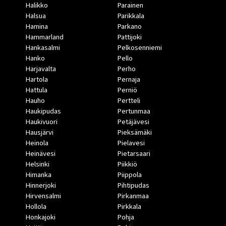
Halikko
Parainen
Halsua
Parikkala
Hamina
Parkano
Hammarland
Pattijoki
Hankasalmi
Pelkosenniemi
Hanko
Pello
Harjavalta
Perho
Hartola
Pernaja
Hattula
Perniö
Hauho
Pertteli
Haukipudas
Pertunmaa
Haukivuori
Petäjävesi
Hausjärvi
Pieksämäki
Heinola
Pielavesi
Heinävesi
Pietarsaari
Helsinki
Piikkiö
Himanka
Piippola
Hinnerjoki
Pihtipudas
Hirvensalmi
Pirkanmaa
Hollola
Pirkkala
Honkajoki
Pohja