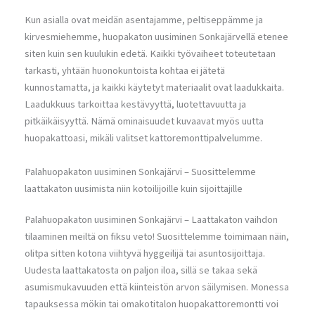
Kun asialla ovat meidän asentajamme, peltiseppämme ja
kirvesmiehemme, huopakaton uusiminen Sonkajärvellä etenee
siten kuin sen kuulukin edetä. Kaikki työvaiheet toteutetaan
tarkasti, yhtään huonokuntoista kohtaa ei jätetä
kunnostamatta, ja kaikki käytetyt materiaalit ovat laadukkaita.
Laadukkuus tarkoittaa kestävyyttä, luotettavuutta ja
pitkäikäisyyttä. Nämä ominaisuudet kuvaavat myös uutta
huopakattoasi, mikäli valitset kattoremonttipalvelumme.
Palahuopakaton uusiminen Sonkajärvi – Suosittelemme
laattakaton uusimista niin kotoilijoille kuin sijoittajille
Palahuopakaton uusiminen Sonkajärvi – Laattakaton vaihdon
tilaaminen meiltä on fiksu veto! Suosittelemme toimimaan näin,
olitpa sitten kotona viihtyvä hyggeilijä tai asuntosijoittaja.
Uudesta laattakatosta on paljon iloa, sillä se takaa sekä
asumismukavuuden että kiinteistön arvon säilymisen. Monessa
tapauksessa mökin tai omakotitalon huopakattoremontti voi