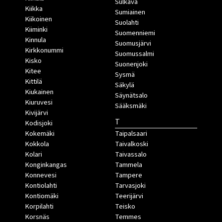
Sulkava
Kiikka
Sumiainen
Kiikoinen
Suolahti
Kiiminki
Suomenniemi
Kinnula
Suomusjärvi
Kirkkonummi
Suomussalmi
Kisko
Suonenjoki
Kitee
Sysmä
Kittilä
Säkylä
Kiukainen
Säynätsalo
Kiuruvesi
Sääksmäki
Kivijärvi
T
Kodisjoki
Kokemäki
Taipalsaari
Kokkola
Taivalkoski
Kolari
Taivassalo
Konginkangas
Tammela
Konnevesi
Tampere
Kontiolahti
Tarvasjoki
Kontiomäki
Teerijärvi
Korpilahti
Teisko
Korsnäs
Temmes