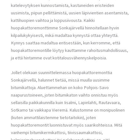
katelevytyksen kunnostamista, kastuneiden eristeiden
uusimista, piipun pellittämistä, uusien läpivientien asentamista,
kattihuopien vaihtoa ja loppusiivousta. Kaikki
huopakattoremonttimme Sonkajärvellä hinnoitellaan hyvin
kilpailukykyisesti, mikä madaltaa kynnystä ottaa yhteyttä.
Kynnys saattaa madaltua entisestään, kun kerromme, että
huopakattoremontille löytyy kauttamme rahoitusmahdollisuus,
ja että hintamme ovat kotitalousvähennyskelpoisia.
Jollet olekaan suunnittelemassa huopakattoremonttia
Sonkajärvellä, halunnet tietää, missä muulla uusimme
bitumikattoja. Aluettammehan on koko Pohjois-Savo
naapurustoineen, joten bitumikaton vaihto onnistuu myös
sellaisilla paikkakunnilla kuin Iisalmi, Lapinlahti, Rautavaara,
Sotkamo tai vaikkapa Vieremä. Kalustomme on monipuolinen
(kuten ammattilaistemme tietotaitokin), joten
huopakattoremontit luonnistuvat myös saarikohteissa. Mitä
vanhempi bitumikermikattosi, tiivissaumakattosi,