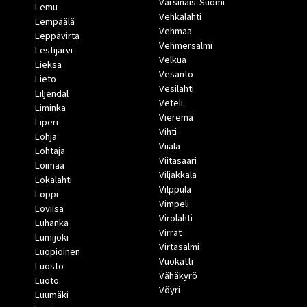
Varsinais-Suomi
Lemu
Vehkalahti
Lempäälä
Vehmaa
Leppävirta
Vehmersalmi
Lestijärvi
Velkua
Lieksa
Vesanto
Lieto
Vesilahti
Liljendal
Veteli
Liminka
Vieremä
Liperi
Vihti
Lohja
Viiala
Lohtaja
Viitasaari
Loimaa
Viljakkala
Lokalahti
Vilppula
Loppi
Vimpeli
Loviisa
Virolahti
Luhanka
Virrat
Lumijoki
Virtasalmi
Luopioinen
Vuokatti
Luosto
Vähäkyrö
Luoto
Vöyri
Luumäki