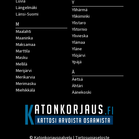
Luvia
Y
Längelmäki
Ylihärmä
Länsi-Suomi
Ylikiiminki
Ylistaro
M
Ylitornio
Maalahti
Ylivieska
Maaninka
Ylämaa
Maksamaa
Yläne
Marttila
Ylöjärvi
Masku
Ypäjä
Mellilä
Merijärvi
Ä
Merikarvia
Äetsä
Merimasku
Ähtäri
Miehikkälä
Äänekoski
© Katonkorjauspalvelu |
Tietosuojaseloste