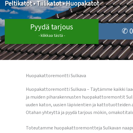
Peltikatot • Tiilikatot • Huopakatot
Pyydä tarjous
✆ 0
- klikkaa tästä -
Huopakattoremontti Sulkava
Huopakattoremontti Sulkava – Täytämme kaikki laa
ja muiden piharakennusten huopakattoremontit Sulk
uuden katon, uusien läpivientien ja kattotuotteiden 
Otahan yhteyttä ja pyydä tarjous mökin, omakotita
Toteutamme huopakattoremontteja Sulkavan naapurik