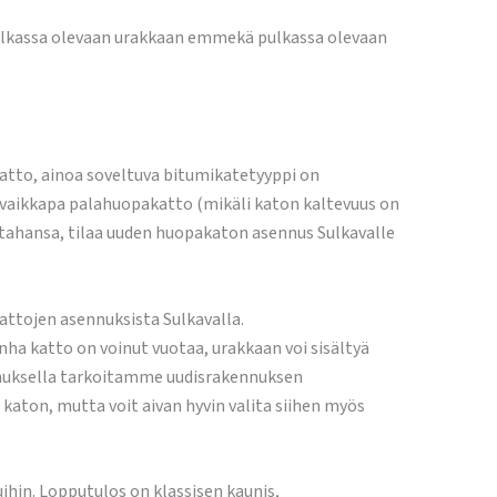
a pulkassa olevaan urakkaan emmekä pulkassa olevaan
tto, ainoa soveltuva bitumikatetyyppi on
 vaikkapa palahuopakatto (mikäli katon kaltevuus on
 tahansa, tilaa uuden huopakaton asennus Sulkavalle
ttojen asennuksista Sulkavalla.
a katto on voinut vuotaa, urakkaan voi sisältyä
ennuksella tarkoitamme uudisrakennuksen
aton, mutta voit aivan hyvin valita siihen myös
in. Lopputulos on klassisen kaunis,