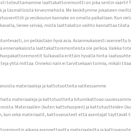
ti toteuttamamme laattakattoremontti on joka sentin väärti! T
stä ja täsmällisistä kirvesmiehistä. Me keskitymme jokaiseen me
etusventtiili ja vesikourun kannake on omalla paikallaan. Kun vie
alla, lienee selvää, mistä laattakaton vaihto kannattaa tilata.
untevasti, on pelkästään hyvä asia. Asianmukaisesti asennettu b
eikä ennenaikaisista laattakattoremonteista ole pelkoa. Vaikka 
huopakattoremontit Sulkavalla erittäin hyvällä hinta-laatusuht
ja yhtä mittaa. Onneksi näin ei tarvitsekaan toimia, mikäli til
noista materiaaleja ja kattotuotteita valitessamme
aita materiaaleja ja kattotuotteita bitumikattoasi uusiessamm
noista. Materiaalien (kuten kattohuopien) ja kattotuotteiden (ku
 kun sekä materiaalit, kattovarusteet että asentajat täyttävät ti
remontin aikana asennettavilta materiaaleilta ja kattovarusteilt