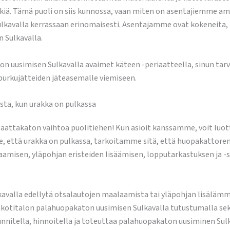
tkiä. Tämä puoli on siis kunnossa, vaan miten on asentajiemme amm
avalla kerrassaan erinomaisesti. Asentajamme ovat kokeneita, ta
 Sulkavalla.
n uusimisen Sulkavalla avaimet käteen -periaatteella, sinun tar
purkujätteiden jäteasemalle viemiseen.
sta, kun urakka on pulkassa
attakaton vaihtoa puolitiehen! Kun asioit kanssamme, voit luott
, että urakka on pulkassa, tarkoitamme sitä, että huopakattor
laamisen, yläpohjan eristeiden lisäämisen, lopputarkastuksen ja -
lkavalla edellytä otsalautojen maalaamista tai yläpohjan lisälä
makotitalon palahuopakaton uusimisen Sulkavalla tutustumalla se
 suunnitella, hinnoitella ja toteuttaa palahuopakaton uusiminen Sul