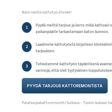
Näin meillä kattotyö etenee!
Pyydä meiltä tarjous ja kerro mikä kattoasi 
1
paikanpäälle tarkastamaan katon kunnon.
Laadimme kattotyöstä kirjallisen kiinteähint
2
tarjouksen.
Toteutamme kattotyön täydellisenä avaime
3
varmoja, että olet tyytyväinen lopputulokse
PYYDÄ TARJOUS KATTOREMONTISTA
Palahuopakattoremontti Sulkava – Tuskin kukaan hal