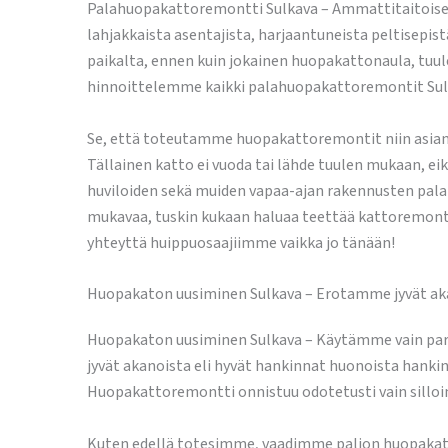
Palahuopakattoremontti Sulkava – Ammattitaitoises
lahjakkaista asentajista, harjaantuneista peltisepi
paikalta, ennen kuin jokainen huopakattonaula, tuul
hinnoittelemme kaikki palahuopakattoremontit Sulkav
Se, että toteutamme huopakattoremontit niin asiant
Tällainen katto ei vuoda tai lähde tuulen mukaan, 
huviloiden sekä muiden vapaa-ajan rakennusten pala
mukavaa, tuskin kukaan haluaa teettää kattoremontte
yhteyttä huippuosaajiimme vaikka jo tänään!
Huopakaton uusiminen Sulkava – Erotamme jyvät aka
Huopakaton uusiminen Sulkava – Käytämme vain parh
jyvät akanoista eli hyvät hankinnat huonoista hankin
Huopakattoremontti onnistuu odotetusti vain silloin,
Kuten edellä totesimme, vaadimme paljon huopakatto