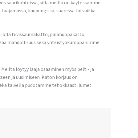
ös saarikohteissa, sillä meillä on käytössämme
 taajamassa, kaupungissa, saaressa tai vaikka
 olla tiivissaumakatto, palahuopakatto,
aukeaa mahdollisuus sekä yhteistyökumppanimme
eiltä löytyy laaja osaaminen myös pelti- ja
seen ja uusimiseen. Katon korjaus on
ekä talvella pudotamme tehokkaasti lumet