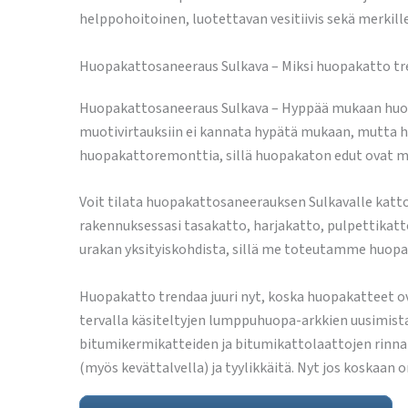
helppohoitoinen, luotettavan vesitiivis sekä merkill
Huopakattosaneeraus Sulkava – Miksi huopakatto tre
Huopakattosaneeraus Sulkava – Hyppää mukaan huopak
muotivirtauksiin ei kannata hypätä mukaan, mutta hu
huopakattoremonttia, sillä huopakaton edut ovat m
Voit tilata huopakattosaneerauksen Sulkavalle katto
rakennuksessasi tasakatto, harjakatto, pulpettikatt
urakan yksityiskohdista, sillä me toteutamme huopa
Huopakatto trendaa juuri nyt, koska huopakatteet o
tervalla käsiteltyjen lumppuhuopa-arkkien uusimista. 
bitumikermikatteiden ja bitumikattolaattojen rinnalla.
(myös kevättalvella) ja tyylikkäitä. Nyt jos koskaan 