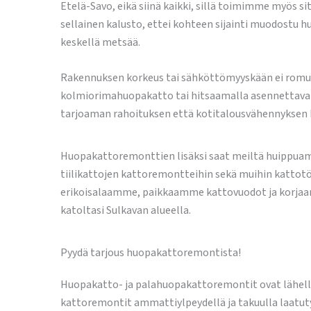
Etelä-Savo, eikä siinä kaikki, sillä toimimme myös
sellainen kalusto, ettei kohteen sijainti muodostu 
keskellä metsää.
Rakennuksen korkeus tai sähköttömyyskään ei romuta
kolmiorimahuopakatto tai hitsaamalla asennettava p
tarjoaman rahoituksen että kotitalousvähennyksen
Huopakattoremonttien lisäksi saat meiltä huippuamm
tiilikattojen kattoremontteihin sekä muihin kattotö
erikoisalaamme, paikkaamme kattovuodot ja korjaa
katoltasi Sulkavan alueella.
Pyydä tarjous huopakattoremontista!
Huopakatto- ja palahuopakattoremontit ovat lähe
kattoremontit ammattiylpeydellä ja takuulla laatut