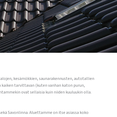
lojen, kesämökkien, saunarakennusten, autotallien
kaiken tarvittavan (kuten vanhan katon purun,
ntammekin ovat sellaisia kuin niiden kuuluukin olla.
ekä Savonlinna. Aluettamme on itse asiassa koko