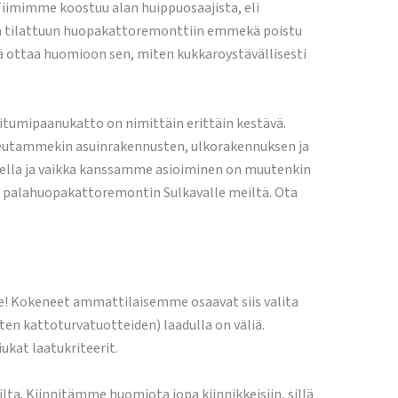
iimimme koostuu alan huippuosaajista, eli
iltä tilattuun huopakattoremonttiin emmekä poistu
lä ottaa huomioon sen, miten kukkaroystävällisesti
itumipaanukatto on nimittäin erittäin kestävä.
toteutammekin asuinrakennusten, ulkorakennuksen ja
eella ja vaikka kanssamme asioiminen on muutenkin
aa palahuopakattoremontin Sulkavalle meiltä. Ota
e! Kokeneet ammattilaisemme osaavat siis valita
ten kattoturvatuotteiden) laadulla on väliä.
ukat laatukriteerit.
a. Kiinnitämme huomiota jopa kiinnikkeisiin, sillä