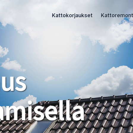
Kattokorjaukset
Kattoremont
aus
misella