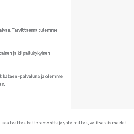
vaivaa. Tarvittaessa tulemme
aisen ja kilpailukykyisen
t käteen -palveluna ja olemme
en.
uaa teettää kattoremontteja yhtä mittaa, valitse siis meidät