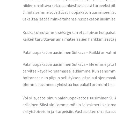
niiden on oltava sekä säänkestäviä että tarpeeksi pi
tiimiläisemme soveltuvat huopakaton uusimiseen Sulk
uskaltaa jättää minkä tahansa huopakaton uusimisen
Koska toteutamme sekä jyrkän että loivan huopakato
kaiken tarvittavan aina materiaalien hankkimisesta 
Palahuopakaton uusiminen Sulkava – Kaikki on valmi
Palahuopakaton uusiminen Sulkava – Me emme jätä la
tarvitse käydä korjaamassa jälkiämme. Kun sanomme
hoitaneet niin piipun pellityksen, otsalautojen maa
olemme luvanneet yhdistää huopakattoremonttiisi.
Voi olla, ettei sinun palahuopakattosi uusiminen Su
erilainen. Siksi aloitamme mökin tai esimerkiksi o
erityistoiveisiin ja -tarpeisiin. Vasta sitten on aika