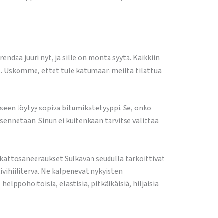
a juuri nyt, ja sille on monta syytä. Kaikkiin
us. Uskomme, ettet tule katumaan meiltä tilattua
seen löytyy sopiva bitumikatetyyppi. Se, onko
ennetaan. Sinun ei kuitenkaan tarvitse välittää
kattosaneeraukset Sulkavan seudulla tarkoittivat
ivihiiliterva. Ne kalpenevat nykyisten
elppohoitoisia, elastisia, pitkäikäisiä, hiljaisia