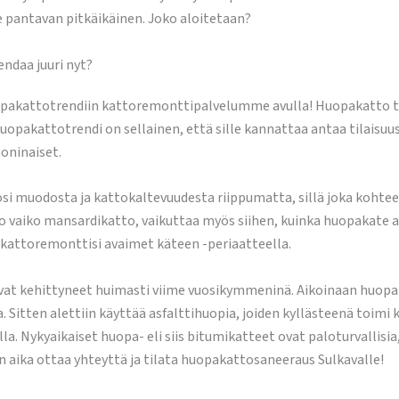
e pantavan pitkäikäinen. Joko aloitetaan?
ndaa juuri nyt?
attotrendiin kattoremonttipalvelumme avulla! Huopakatto trenda
opakattotrendi on sellainen, että sille kannattaa antaa tilaisu
oninaiset.
si muodosta ja kattokaltevuudesta riippumatta, sillä joka kohtee
o vaiko mansardikatto, vaikuttaa myös siihen, kuinka huopakate as
kattoremonttisi avaimet käteen -periaatteella.
vat kehittyneet huimasti viime vuosikymmeninä. Aikoinaan huopa
Sitten alettiin käyttää asfalttihuopia, joiden kyllästeenä toimi k
 Nykyaikaiset huopa- eli siis bitumikatteet ovat paloturvallisia, h
on aika ottaa yhteyttä ja tilata huopakattosaneeraus Sulkavalle!