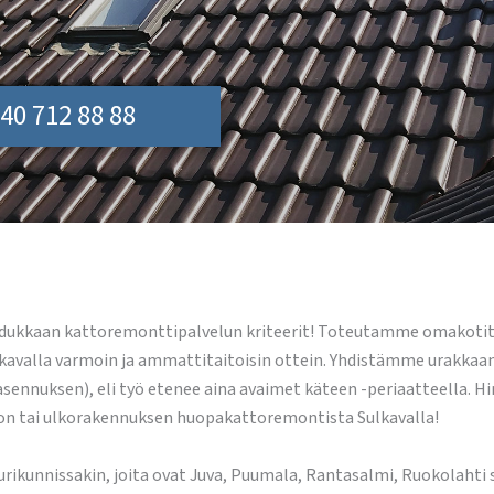
40 712 88 88
dukkaan kattoremonttipalvelun kriteerit! Toteutamme omakotita
avalla varmoin ja ammattitaitoisin ottein. Yhdistämme urakkaan 
asennuksen), eli työ etenee aina avaimet käteen -periaatteella. Hi
lon tai ulkorakennuksen huopakattoremontista Sulkavalla!
unnissakin, joita ovat Juva, Puumala, Rantasalmi, Ruokolahti s