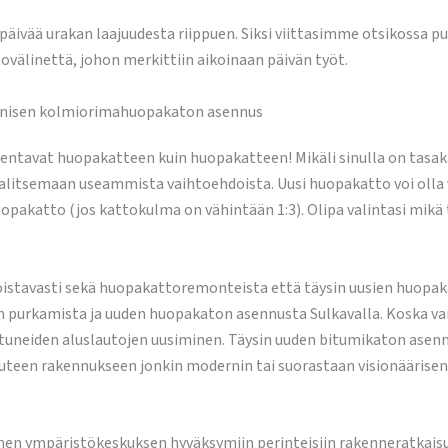
i päivää urakan laajuudesta riippuen. Siksi viittasimme otsikoss
tovälinettä, johon merkittiin aikoinaan päivän työt.
konisen kolmiorimahuopakaton asennus
tavat huopakatteen kuin huopakatteen! Mikäli sinulla on tasaka
alitsemaan useammista vaihtoehdoista. Uusi huopakatto voi olla
opakatto (jos kattokulma on vähintään 1:3). Olipa valintasi mikä
stavasti sekä huopakattoremonteista että täysin uusien huopaka
urkamista ja uuden huopakaton asennusta Sulkavalla. Koska vanh
kastuneiden aluslautojen uusiminen. Täysin uuden bitumikaton as
een rakennukseen jonkin modernin tai suorastaan visionäärisen k
 ympäristökeskuksen hyväksymiin perinteisiin rakenneratkaisuih