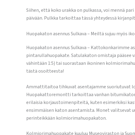
Siihen, että koko urakka on pulkassa, voi mennä par
päivään. Pulkka tarkoittaa tässä yhteydessä kirjanpi
Huopakaton asennus Sulkava – Meiltä sujuu myös i
Huopakaton asennus Sulkava – Kattokonkarimme asen
pintarullahuopakate. Satulakaton omistaja pääsee v
vähintään 1:5) tai suorastaan ikoninen kolmiorimahu
tästä osoitteesta!
Ammattitaitoa tihkuvat asentajamme suoriutuvat loi
Huopakattoremontti tarkoittaa vanhan bitumikaton p
erilaisia korjaustoimenpiteitä, kuten esimerkiksi 
ensimmäisen katon asentamista. Monet valitsevat uut
perinteikkään kolmiorimahuopakaton.
Kolmiorimahuopakate kuuluu Museoviraston ja Suomen