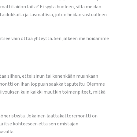
attitaidon laita? Ei syytä huoleen, sillä meidän
idokkaita ja täsmällisiä, joten heidän vastuulleen
vitsee vain ottaa yhteyttä. Sen jälkeen me hoidamme
aa siihen, ettei sinun tai kenenkään muunkaan
emontti on ihan loppuun saakka taputeltu. Olemme
siivouksen kuin kaikki muutkin toimenpiteet, mitkä
mmöneristystä. Jokainen laattakattoremontti on
kä itse kohteeseen että sen omistajan
kavalla.