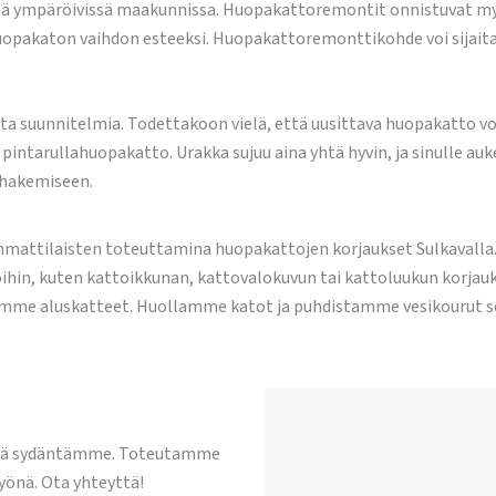
 sitä ympäröivissä maakunnissa. Huopakattoremontit onnistuvat my
huopakaton vaihdon esteeksi. Huopakattoremonttikohde voi sijaita
 suunnitelmia. Todettakoon vielä, että uusittava huopakatto voi
intarullahuopakatto. Urakka sujuu aina yhtä hyvin, ja sinulle 
 hakemiseen.
attilaisten toteuttamina huopakattojen korjaukset Sulkavalla. M
ihin, kuten kattoikkunan, kattovalokuvun tai kattoluukun korjauk
mme aluskatteet. Huollamme katot ja puhdistamme vesikourut s
llä sydäntämme. Toteutamme
yönä. Ota yhteyttä!