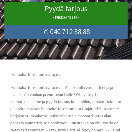
Pyydä tarjous
- klikkaa tästä -
✆ 040 712 88 88
Huopakattoremontti Utajärvi
Huopakattoremontti Utajärvi – Saisiko olla varmasti ehjä ja
tiivis katto vanhan ja vuotavan tilalle? Ota yhteyttä
ammattilaisiimme ja pyydä tarjous kesämökin, omakotitalon tai
piharakennuksen huopakattoremontista Utajärvellä! Uusimme
harjakatot, tasakatot, pulpettikatot ja mansardikatot alan
parasta ammattitaitoa osoittaen. Kun urakka on ohi, sinulla on
taitavasti asennettu katto, minkä alta ei löydy homepilkkuja tai