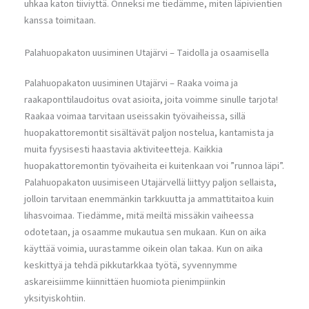
uhkaa katon tiiviyttä. Onneksi me tiedämme, miten läpivientien
kanssa toimitaan.
Palahuopakaton uusiminen Utajärvi – Taidolla ja osaamisella
Palahuopakaton uusiminen Utajärvi – Raaka voima ja
raakaponttilaudoitus ovat asioita, joita voimme sinulle tarjota!
Raakaa voimaa tarvitaan useissakin työvaiheissa, sillä
huopakattoremontit sisältävät paljon nostelua, kantamista ja
muita fyysisesti haastavia aktiviteetteja. Kaikkia
huopakattoremontin työvaiheita ei kuitenkaan voi ”runnoa läpi”.
Palahuopakaton uusimiseen Utajärvellä liittyy paljon sellaista,
jolloin tarvitaan enemmänkin tarkkuutta ja ammattitaitoa kuin
lihasvoimaa. Tiedämme, mitä meiltä missäkin vaiheessa
odotetaan, ja osaamme mukautua sen mukaan. Kun on aika
käyttää voimia, uurastamme oikein olan takaa. Kun on aika
keskittyä ja tehdä pikkutarkkaa työtä, syvennymme
askareisiimme kiinnittäen huomiota pienimpiinkin
yksityiskohtiin.