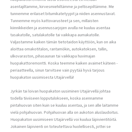
asentajiltamme, kirvesmiehiltämme ja peltisepiltämme. Me
tunnemme erilaiset bitumikatetyypit ja niiden asennustavat.
Tunnemme myös kattovarusteet ja sen, millaisten
kiinnikkeiden ja asennussarjojen avulla ne kuuluu asentaa
tasakatolle, satulakatolle tai vaikkapa aumakatolle.
Valjastamme kaiken tämän tietotaidon käyttöön, kun on aika
aloittaa omakotitalon, rantamökin, autokatoksen, tallin,
ulkovaraston, pihasaunan tai vaikkapa huvimajan
huopakattoremontti. Koska teemme kaiken avaimet käteen -
periaatteella, sinun tarvitsee vain pyytää hyvä tarjous
huopakaton uusimisesta Utajärvellä!
Jyrkän tai loivan huopakaton uusiminen Utajärvellä johtaa
todella tiiviiseen lopputulokseen, koska asennamme
pintahuovan siten kuin se kuuluu asentaa, ja sen alle laitamme
vielä pohjahuovan. Pohjahuovan alla on aukoton aluslaudoitus.
Huopakaton uusimiseen Utajärvellä voi kuulua läpivientitöitä.
Jokainen läpivienti on toteutettava huolellisesti, jottei se