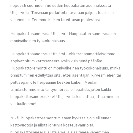
nopeasti suoriudumme uuden huopakaton asennuksesta
Utajärvellä. Toisinaan purkutöitä tarvitaan paljon, toisinaan
vähemmän. Teemme kaiken tarvittavan puolestasi!
Huopakattosaneeraus Utajärvi – Huopakaton saneeraus on
monivaiheinen työkokonaisuus
Huopakattosaneeraus Utajärvi – Ahkerat ammattilaisemme
sopivat bitumikattosaneerauksiin kuin nenä päähän!
Huopakattoremontti on monivaiheinen työkokonaisuus, minkä
onnistuminen edellyttää sitä, ettei asentajan, kirvesmiehen tai
peltisepän ote herpaannu kesken kaiken. Meidän
tiimiläistemme into tai työmoraali ei lopahda, joten kaikki
huopakattosaneeraukset Utajärvellä kannattaa jättää meidän
vastuullemme!
Mikäli huopakattoremontti tilataan hyvissä ajoin eli ennen
kattovuotoja ja niistä johtuvia kosteusvaurioita,
huopakattosaneeraus Utajärvellä sisältänee vähemmän