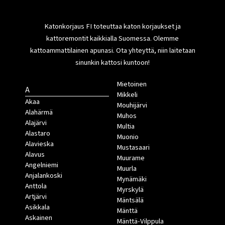
Katonkorjaus FI toteuttaa katon korjaukset ja
kattoremontit kaikkialla Suomessa. Olemme
kattoammattilainen apunasi. Ota yhteyttä, niin laitetaan
sinunkin kattosi kuntoon!
Mietoinen
A
Mikkeli
Akaa
Mouhijärvi
Alahärmä
Muhos
Alajärvi
Multia
Alastaro
Muonio
Alavieska
Mustasaari
Alavus
Muurame
Angelniemi
Muurla
Anjalankoski
Mynämäki
Anttola
Myrskylä
Artjärvi
Mäntsälä
Asikkala
Mänttä
Askainen
Mänttä-Vilppula