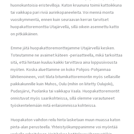
huonokuntoisia eristevilloja. Katon kruununa toimii kattoikkuna
tai vaikkapa pari riviä aurinkopaneeleita. Voi mennä monta
vuosikymmentä, ennen kuin seuraavan kerran tarvitset
huopakattoremonttia Utajärvellä, sillä oikein asennettu katto
on pitkäikäinen.
Emme jätä huopakattoremonttejamme Utajärvellä kesken.
Toteutamme ne avaimet käteen -periaatteella, mikä tarkoittaa
sitä, että hintaan kuuluu kaikki tarvittava aina loppusiivousta
myöten. Koska aluettamme on koko Pohjois-Pohjanmaa
lähitienoineen, voit tilata bitumikattoremontin myös sellaisille
paikkakunnille kuin Muhos, Oulu (mihin on liitetty Oulujoki),
Pudasjärvi, Puolanka tai vaikkapa Vaala. Huopakattoremontit
onnistuvat myös saarikohteissa, sillä olemme varautuneet
työskentelemään mitä erilaisimmissa kohteissa.
Huopakaton vaihdon reilu hinta lasketaan muun muassa katon
pinta-alan perusteella. Yhteistyökumppanimme voi myöntää