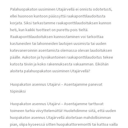
Palahuopakaton uusiminen Utajärvellä ei onnistu odotetusti,
ellei huonoon kuntoon päässyttä raakaponttilaudoitusta
korjata. Siksi tarkastamme raakaponttilaudoituksen kunnon
heti, kun kaikki tuotteet on purettu pois tieltä.
Raakaponttilaudoituksen kunnostaminen voi tarkoittaa
kastuneiden tai lahonneiden lautojen uusimista tai uuden
katevaneroinnin asentamista olemassa olevan laudoituksen
päälle. Aukoton ja hyväkuntoinen raakaponttilaudoitus tekee
katosta tiiviin ja koko rakennuksesta vakaamman. Eiköhän
aloiteta palahuopakaton uusiminen Utajärvellä?
Huopakaton asennus Utajärvi – Asentajamme panevat
töpinäksi
Huopakaton asennus Utajärvi – Asentajamme tarttuvat
toimeen turhia viivyttelemättä! Huolehdimme siitä, että uuden
huopakaton asennus Utajärvellä aloitetaan mahdollisimman
pian, olipa kyseessä sitten huopakattoremontti tai kattoa vailla