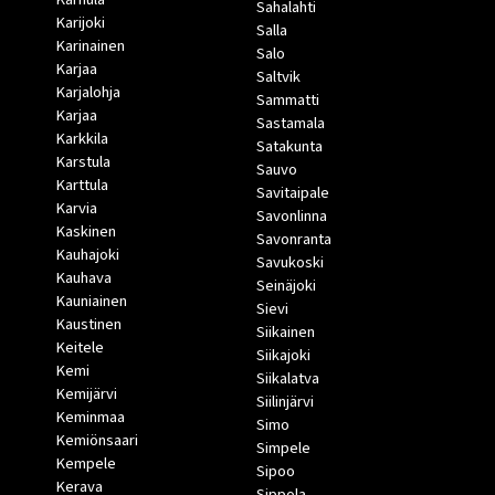
Sahalahti
Karijoki
Salla
Karinainen
Salo
Karjaa
Saltvik
Karjalohja
Sammatti
Karjaa
Sastamala
Karkkila
Satakunta
Karstula
Sauvo
Karttula
Savitaipale
Karvia
Savonlinna
Kaskinen
Savonranta
Kauhajoki
Savukoski
Kauhava
Seinäjoki
Kauniainen
Sievi
Kaustinen
Siikainen
Keitele
Siikajoki
Kemi
Siikalatva
Kemijärvi
Siilinjärvi
Keminmaa
Simo
Kemiönsaari
Simpele
Kempele
Sipoo
Kerava
Sippola