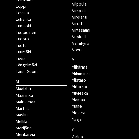
Vilppula
Loppi
Vimpeli
Loviisa
Virolahti
Luhanka
Virrat
Lumijoki
Virtasalmi
Luopioinen
Vuokatti
Luosto
Vähäkyrö
Luoto
Vöyri
Luumäki
Luvia
Y
Längelmäki
Ylihärmä
Länsi-Suomi
Ylikiiminki
Ylistaro
M
Ylitornio
Maalahti
Ylivieska
Maaninka
Ylämaa
Maksamaa
Yläne
Marttila
Ylöjärvi
Masku
Ypäjä
Mellilä
Merijärvi
Ä
Merikarvia
Äetsä