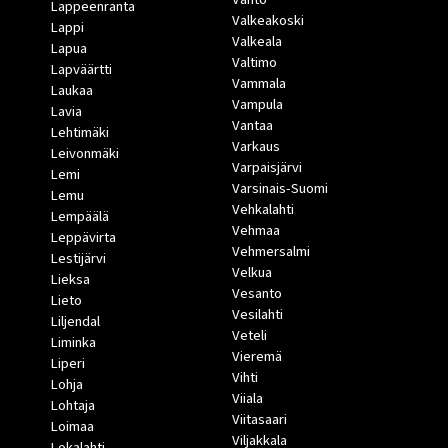
Lappeenranta
Valkeakoski
Lappi
Valkeala
Lapua
Valtimo
Lapväärtti
Vammala
Laukaa
Vampula
Lavia
Vantaa
Lehtimäki
Varkaus
Leivonmäki
Varpaisjärvi
Lemi
Varsinais-Suomi
Lemu
Vehkalahti
Lempäälä
Vehmaa
Leppävirta
Vehmersalmi
Lestijärvi
Velkua
Lieksa
Vesanto
Lieto
Vesilahti
Liljendal
Veteli
Liminka
Vieremä
Liperi
Vihti
Lohja
Viiala
Lohtaja
Viitasaari
Loimaa
Viljakkala
Lokalahti