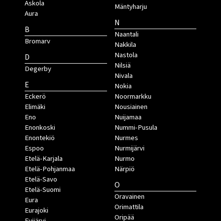
Askola
Mäntyharju
Aura
N
B
Naantali
Bromarv
Nakkila
Nastola
D
Nilsiä
Degerby
Nivala
E
Nokia
Eckerö
Noormarkku
Elimäki
Nousiainen
Eno
Nuijamaa
Enonkoski
Nummi-Pusula
Enontekiö
Nurmes
Espoo
Nurmijärvi
Etelä-Karjala
Nurmo
Etelä-Pohjanmaa
Närpiö
Etelä-Savo
O
Etelä-Suomi
Oravainen
Eura
Orimattila
Eurajoki
Oripää
Evijärvi