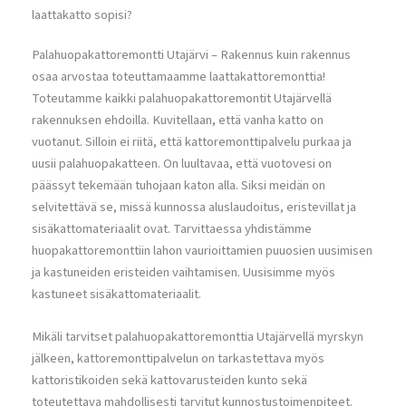
laattakatto sopisi?
Palahuopakattoremontti Utajärvi – Rakennus kuin rakennus
osaa arvostaa toteuttamaamme laattakattoremonttia!
Toteutamme kaikki palahuopakattoremontit Utajärvellä
rakennuksen ehdoilla. Kuvitellaan, että vanha katto on
vuotanut. Silloin ei riitä, että kattoremonttipalvelu purkaa ja
uusii palahuopakatteen. On luultavaa, että vuotovesi on
päässyt tekemään tuhojaan katon alla. Siksi meidän on
selvitettävä se, missä kunnossa aluslaudoitus, eristevillat ja
sisäkattomateriaalit ovat. Tarvittaessa yhdistämme
huopakattoremonttiin lahon vaurioittamien puuosien uusimisen
ja kastuneiden eristeiden vaihtamisen. Uusisimme myös
kastuneet sisäkattomateriaalit.
Mikäli tarvitset palahuopakattoremonttia Utajärvellä myrskyn
jälkeen, kattoremonttipalvelun on tarkastettava myös
kattoristikoiden sekä kattovarusteiden kunto sekä
toteutettava mahdollisesti tarvitut kunnostustoimenpiteet.