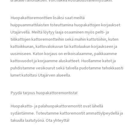
urakalle rahoituksen. Voit hakea kotitalousvähennystäkin.
Huopakattoremonttien lisäksi saat meiltä
huippuammattilaisten toteuttamina huopakattojen korjaukset
Utajärvellä. Meiltä löytyy laaja osaaminen myös pelti- ja
tiilikattojen kattoremontteihin sekä muihin kattotöihin, kuten
kattoikkunan, kattovalokuvun tai kattoluukun korjaukseen ja
uusimiseen. Katon korjaus on erikoisalaamme, paikkaamme
kattovuodot ja korjaamme aluskatteet. Huollamme katot ja
puhdistamme vesikourut sekä talvella pudotamme tehokkaasti
lumet katoltasi Utajärven alueella.
Pyydä tarjous huopakattoremontista!
Huopakatto- ja palahuopakattoremontit ovat lähellä
sydäntämme. Toteutamme kattoremontit ammattiylpeydellä ja
takuulla laatutyönä. Ota yhteyttä!