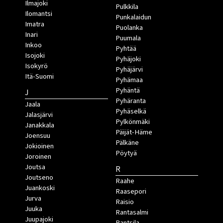
Ilmajoki
Pulkkila
Ilomantsi
Punkalaidun
Imatra
Puolanka
Inari
Puumala
Inkoo
Pyhtää
Isojoki
Pyhäjoki
Isokyrö
Pyhäjärvi
Itä-Suomi
Pyhämaa
Pyhäntä
J
Pyhäranta
Jaala
Pyhäselkä
Jalasjärvi
Pylkönmäki
Janakkala
Päijät-Häme
Joensuu
Pälkäne
Jokioinen
Pöytyä
Joroinen
Joutsa
R
Joutseno
Raahe
Juankoski
Raasepori
Jurva
Raisio
Juuka
Rantasalmi
Juupajoki
Rantsila