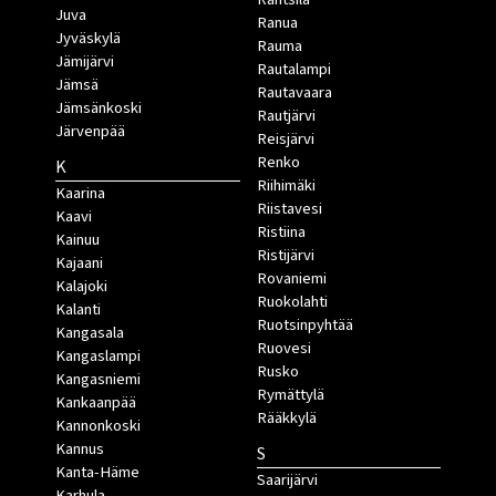
Juva
Ranua
Jyväskylä
Rauma
Jämijärvi
Rautalampi
Jämsä
Rautavaara
Jämsänkoski
Rautjärvi
Järvenpää
Reisjärvi
Renko
K
Riihimäki
Kaarina
Riistavesi
Kaavi
Ristiina
Kainuu
Ristijärvi
Kajaani
Rovaniemi
Kalajoki
Ruokolahti
Kalanti
Ruotsinpyhtää
Kangasala
Ruovesi
Kangaslampi
Rusko
Kangasniemi
Rymättylä
Kankaanpää
Rääkkylä
Kannonkoski
Kannus
S
Kanta-Häme
Saarijärvi
Karhula