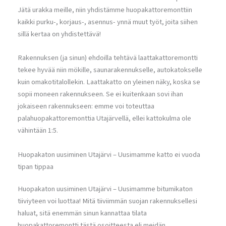
Jätä urakka meille, niin yhdistämme huopakattoremonttiin
kaikki purku-, korjaus-, asennus- ynnä muut työt, joita siihen
sillä kertaa on yhdistettävä!
Rakennuksen (ja sinun) ehdoilla tehtävä laattakattoremontti
tekee hyvää niin mökille, saunarakennukselle, autokatokselle
kuin omakotitalollekin. Laattakatto on yleinen näky, koska se
sopii moneen rakennukseen. Se ei kuitenkaan sovi ihan
jokaiseen rakennukseen: emme voi toteuttaa
palahuopakattoremonttia Utajärvellä, ellei kattokulma ole
vähintään 1:5.
Huopakaton uusiminen Utajärvi – Uusimamme katto ei vuoda
tipan tippaa
Huopakaton uusiminen Utajärvi – Uusimamme bitumikaton
tiiviyteen voi luottaa! Mitä tiiviimmän suojan rakennuksellesi
haluat, sitä enemmän sinun kannattaa tilata
huopakattoremontti tästä osoitteesta eli meidän