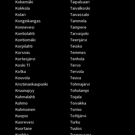
Kokemäki
Taipalsaari
Kokkola
Taivalkoski
Kolari
Taivassalo
Konginkangas
Tammela
Konnevesi
Tampere
Kontiolahti
Tarvasjoki
Kontiomäki
Teerijärvi
Korpilahti
Teisko
Korsnäs
Temmes
Kortesjärvi
Tenhola
Koski Tl
Tervo
Kotka
Tervola
Kouvola
Teuva
Kristiinankaupunki
Tohmajärvi
Kruunupyy
Toholampi
Kuhmalahti
Toijala
Kuhmo
Toivakka
Kuhmoinen
Tornio
Kuopio
Tottijärvi
Kuorevesi
Turku
Kuortane
Tuulos
Kurikka
Tuupovaara