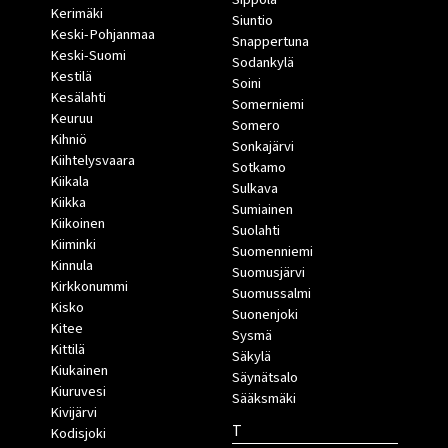
Kerimäki
Siuntio
Keski-Pohjanmaa
Snappertuna
Keski-Suomi
Sodankylä
Kestilä
Soini
Kesälahti
Somerniemi
Keuruu
Somero
Kihniö
Sonkajärvi
Kiihtelysvaara
Sotkamo
Kiikala
Sulkava
Kiikka
Sumiainen
Kiikoinen
Suolahti
Kiiminki
Suomenniemi
Kinnula
Suomusjärvi
Kirkkonummi
Suomussalmi
Kisko
Suonenjoki
Kitee
Sysmä
Kittilä
Säkylä
Kiukainen
Säynätsalo
Kiuruvesi
Sääksmäki
Kivijärvi
T
Kodisjoki