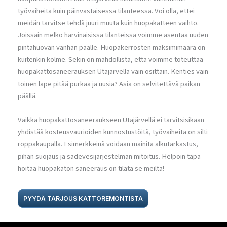
työvaiheita kuin päinvastaisessa tilanteessa. Voi olla, ettei
meidän tarvitse tehdä juuri muuta kuin huopakatteen vaihto.
Joissain melko harvinaisissa tilanteissa voimme asentaa uuden
pintahuovan vanhan päälle. Huopakerrosten maksimimäärä on
kuitenkin kolme. Sekin on mahdollista, että voimme toteuttaa
huopakattosaneerauksen Utajärvellä vain osittain. Kenties vain
toinen lape pitää purkaa ja uusia? Asia on selvitettävä paikan
päällä.
Vaikka huopakattosaneeraukseen Utajärvellä ei tarvitsisikaan
yhdistää kosteusvaurioiden kunnostustöitä, työvaiheita on silti
roppakaupalla. Esimerkkeinä voidaan mainita alkutarkastus,
pihan suojaus ja sadevesijärjestelmän mitoitus. Helpoin tapa
hoitaa huopakaton saneeraus on tilata se meiltä!
PYYDÄ TARJOUS KATTOREMONTISTA