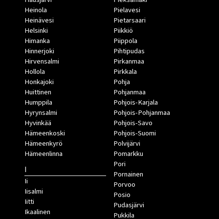
Heinola
Pielavesi
Heinävesi
Pietarsaari
Helsinki
Piikkiö
Himanka
Piippola
Hinnerjoki
Pihtipudas
Hirvensalmi
Pirkanmaa
Hollola
Pirkkala
Honkajoki
Pohja
Huittinen
Pohjanmaa
Humppila
Pohjois-Karjala
Hyrynsalmi
Pohjois-Pohjanmaa
Hyvinkää
Pohjois-Savo
Hämeenkoski
Pohjois-Suomi
Hämeenkyrö
Polvijärvi
Hämeenlinna
Pomarkku
Pori
I
Pornainen
Ii
Porvoo
Iisalmi
Posio
Iitti
Pudasjärvi
Ikaalinen
Pukkila