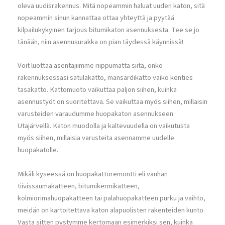
oleva uudisrakennus. Mitä nopeammin haluat uuden katon, sitä
nopeammin sinun kannattaa ottaa yhteyttä ja pyytää
kilpailukykyinen tarjous bitumikaton asennuksesta. Tee se jo
tänään, niin asennusurakka on pian täydessä käynnissä!
Voit luottaa asentajiimme riippumatta siitä, onko
rakennuksessasi satulakatto, mansardikatto vaiko kenties
tasakatto. Kattomuoto vaikuttaa paljon siihen, kuinka
asennustyöt on suoritettava. Se vaikuttaa myös siihen, millaisin
varusteiden varaudumme huopakaton asennukseen
Utajärvellä. Katon muodolla ja kaltevuudella on vaikutusta
myös siihen, millaisia varusteita asennamme uudelle
huopakatolle.
Mikäli kyseessä on huopakattoremontti eli vanhan
tiivissaumakatteen, bitumikermikatteen,
kolmiorimahuopakatteen tai palahuopakatteen purku ja vaihto,
meidän on kartoitettava katon alapuolisten rakenteiden kunto.
Vasta sitten pystymme kertomaan esimerkiksi sen, kuinka