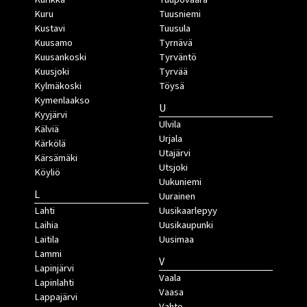
Kuru
Tuusniemi
Kustavi
Tuusula
Kuusamo
Tyrnävä
Kuusankoski
Tyrväntö
Kuusjoki
Tyrvää
Kylmäkoski
Töysä
Kymenlaakso
U
Kyyjärvi
Ulvila
Kälviä
Urjala
Kärkölä
Utajärvi
Kärsämäki
Utsjoki
Köyliö
Uukuniemi
L
Uurainen
Lahti
Uusikaarlepyy
Laihia
Uusikaupunki
Laitila
Uusimaa
Lammi
V
Lapinjärvi
Vaala
Lapinlahti
Vaasa
Lappajärvi
Vahto