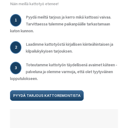
Näin meillä kattotyö etenee!
Pyydä meiltä tarjous ja kerro mikä kattoasi vaivaa.
1
Tarvittaessa tulemme paikanpäälle tarkastamaan
katon kunnon.
Laadimme kattotyöstä kirjallisen kiinteähintaisen ja
2
kilpailukykyisen tarjouksen.
Toteutamme kattotyön täydellisenä avaimet käteen -
3
palveluna ja olemme varmoja, että olet tyytyväinen
lopputulokseen.
PYYDÄ TARJOUS KATTOREMONTISTA