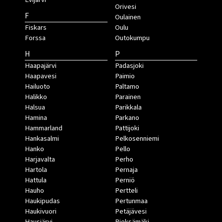
Orivesi
F
Oulainen
Fiskars
Oulu
Forssa
Outokumpu
H
P
Haapajärvi
Padasjoki
Haapavesi
Paimio
Hailuoto
Paltamo
Halikko
Parainen
Halsua
Parikkala
Hamina
Parkano
Hammarland
Pattijoki
Hankasalmi
Pelkosenniemi
Hanko
Pello
Harjavalta
Perho
Hartola
Pernaja
Hattula
Perniö
Hauho
Pertteli
Haukipudas
Pertunmaa
Haukivuori
Petäjävesi
Hausjärvi
Pieksämäki