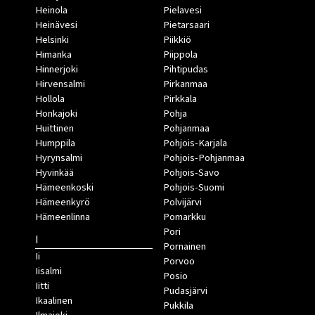
Heinola
Pielavesi
Heinävesi
Pietarsaari
Helsinki
Piikkiö
Himanka
Piippola
Hinnerjoki
Pihtipudas
Hirvensalmi
Pirkanmaa
Hollola
Pirkkala
Honkajoki
Pohja
Huittinen
Pohjanmaa
Humppila
Pohjois-Karjala
Hyrynsalmi
Pohjois-Pohjanmaa
Hyvinkää
Pohjois-Savo
Hämeenkoski
Pohjois-Suomi
Hämeenkyrö
Polvijärvi
Hämeenlinna
Pomarkku
Pori
I
Pornainen
Ii
Porvoo
Iisalmi
Posio
Iitti
Pudasjärvi
Ikaalinen
Pukkila