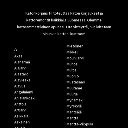
Katonkorjaus FI toteuttaa katon korjaukset ja
kattoremontit kaikkialla Suomessa. Olemme
kattoammattilainen apunasi. Ota yhteyttä, niin laitetaan
sinunkin kattosi kuntoon!
Mietoinen
A
Mikkeli
Akaa
Mouhijärvi
Alahärmä
Muhos
Alajärvi
Multia
Alastaro
Muonio
Alavieska
Mustasaari
Alavus
Muurame
Angelniemi
Muurla
Anjalankoski
Mynämäki
Anttola
Myrskylä
Artjärvi
Mäntsälä
Asikkala
Mänttä
Askainen
Mänttä-Vilppula