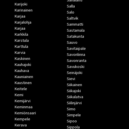
Sahalahti
Karijoki
Salla
Karinainen
Salo
Karjaa
Saltvik
Karjalohja
Sammatti
Karjaa
Sastamala
Karkkila
Satakunta
Karstula
Sauvo
Karttula
Savitaipale
Karvia
Savonlinna
Kaskinen
Savonranta
Kauhajoki
Savukoski
Kauhava
Seinäjoki
Kauniainen
Sievi
Kaustinen
Siikainen
Keitele
Siikajoki
Kemi
Siikalatva
Kemijärvi
Siilinjärvi
Keminmaa
Simo
Kemiönsaari
Simpele
Kempele
Sipoo
Kerava
Sippola