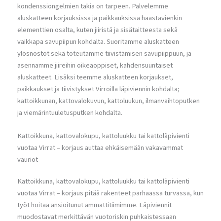
kondenssiongelmien takia on tarpeen. Palvelemme
aluskatteen korjauksissa ja paikkauksissa haastavienkin
elementtien osalta, kuten jiiristä ja sisätaitteesta sekä
vaikkapa savupiipun kohdalta. Suoritamme aluskatteen
ylösnostot sekä toteutamme tiivistämisen savupiippuun, ja
asennamme jiireihin oikeaoppiset, kahdensuuntaiset
aluskatteet. Lisäksi teemme aluskatteen korjaukset,
paikkaukset ja tiivistykset Virroilla läpiviennin kohdalta;
kattoikkunan, kattovalokuvun, kattoluukun, ilmanvaihtoputken
ja viemärintuuletusputken kohdalta.
Kattoikkuna, kattovalokupu, kattoluukku tai kattoläpivienti
vuotaa Virrat – korjaus auttaa ehkäisemään vakavammat
vauriot
Kattoikkuna, kattovalokupu, kattoluukku tai kattoläpivienti
vuotaa Virrat – korjaus pitää rakenteet parhaassa turvassa, kun
työt hoitaa ansioitunut ammattitiimimme. Läpiviennit
muodostavat merkittävän vuotoriskin puhkaistessaan