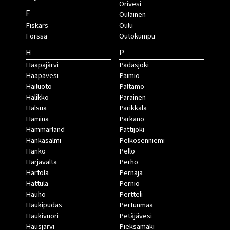
Orivesi
F
Oulainen
Fiskars
Oulu
Forssa
Outokumpu
H
P
Haapajärvi
Padasjoki
Haapavesi
Paimio
Hailuoto
Paltamo
Halikko
Parainen
Halsua
Parikkala
Hamina
Parkano
Hammarland
Pattijoki
Hankasalmi
Pelkosenniemi
Hanko
Pello
Harjavalta
Perho
Hartola
Pernaja
Hattula
Perniö
Hauho
Pertteli
Haukipudas
Pertunmaa
Haukivuori
Petäjävesi
Hausjärvi
Pieksämäki