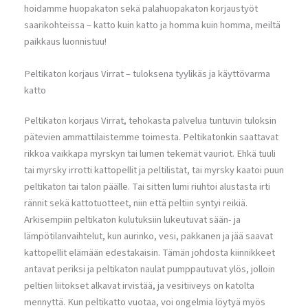
hoidamme huopakaton sekä palahuopakaton korjaustyöt
saarikohteissa – katto kuin katto ja homma kuin homma, meiltä
paikkaus luonnistuu!
Peltikaton korjaus Virrat – tuloksena tyylikäs ja käyttövarma
katto
Peltikaton korjaus Virrat, tehokasta palvelua tuntuvin tuloksin
pätevien ammattilaistemme toimesta. Peltikatonkin saattavat
rikkoa vaikkapa myrskyn tai lumen tekemät vauriot. Ehkä tuuli
tai myrsky irrotti kattopellit ja peltilistat, tai myrsky kaatoi puun
peltikaton tai talon päälle. Tai sitten lumi riuhtoi alustasta irti
rännit sekä kattotuotteet, niin että peltiin syntyi reikiä.
Arkisempiin peltikaton kulutuksiin lukeutuvat sään- ja
lämpötilanvaihtelut, kun aurinko, vesi, pakkanen ja jää saavat
kattopellit elämään edestakaisin. Tämän johdosta kiinnikkeet
antavat periksi ja peltikaton naulat pumppautuvat ylös, jolloin
peltien liitokset alkavat irvistää, ja vesitiiveys on katolta
mennyttä. Kun peltikatto vuotaa, voi ongelmia löytyä myös