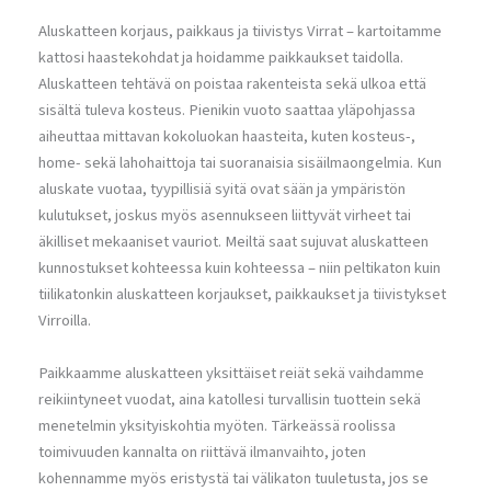
Aluskatteen korjaus, paikkaus ja tiivistys Virrat – kartoitamme
kattosi haastekohdat ja hoidamme paikkaukset taidolla.
Aluskatteen tehtävä on poistaa rakenteista sekä ulkoa että
sisältä tuleva kosteus. Pienikin vuoto saattaa yläpohjassa
aiheuttaa mittavan kokoluokan haasteita, kuten kosteus-,
home- sekä lahohaittoja tai suoranaisia sisäilmaongelmia. Kun
aluskate vuotaa, tyypillisiä syitä ovat sään ja ympäristön
kulutukset, joskus myös asennukseen liittyvät virheet tai
äkilliset mekaaniset vauriot. Meiltä saat sujuvat aluskatteen
kunnostukset kohteessa kuin kohteessa – niin peltikaton kuin
tiilikatonkin aluskatteen korjaukset, paikkaukset ja tiivistykset
Virroilla.
Paikkaamme aluskatteen yksittäiset reiät sekä vaihdamme
reikiintyneet vuodat, aina katollesi turvallisin tuottein sekä
menetelmin yksityiskohtia myöten. Tärkeässä roolissa
toimivuuden kannalta on riittävä ilmanvaihto, joten
kohennamme myös eristystä tai välikaton tuuletusta, jos se