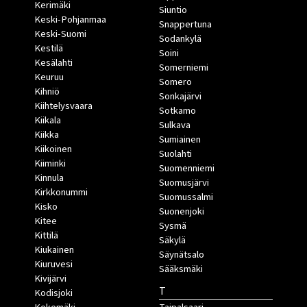
Kerimäki
Siuntio
Keski-Pohjanmaa
Snappertuna
Keski-Suomi
Sodankylä
Kestilä
Soini
Kesälahti
Somerniemi
Keuruu
Somero
Kihniö
Sonkajärvi
Kiihtelysvaara
Sotkamo
Kiikala
Sulkava
Kiikka
Sumiainen
Kiikoinen
Suolahti
Kiiminki
Suomenniemi
Kinnula
Suomusjärvi
Kirkkonummi
Suomussalmi
Kisko
Suonenjoki
Kitee
Sysmä
Kittilä
Säkylä
Kiukainen
Säynätsalo
Kiuruvesi
Sääksmäki
Kivijärvi
T
Kodisjoki