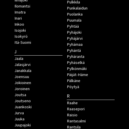
Ilmajoki
Pulkkila
Ilomantsi
Punkalaidun
Imatra
Puolanka
Inari
Puumala
Inkoo
Pyhtää
Isojoki
Pyhäjoki
Isokyrö
Pyhäjärvi
Itä-Suomi
Pyhämaa
Pyhäntä
J
Pyhäranta
Jaala
Pyhäselkä
Jalasjärvi
Pylkönmäki
Janakkala
Päijät-Häme
Joensuu
Pälkäne
Jokioinen
Pöytyä
Joroinen
Joutsa
R
Joutseno
Raahe
Juankoski
Raasepori
Jurva
Raisio
Juuka
Rantasalmi
Juupajoki
Rantsila