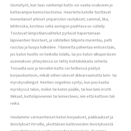
täsmätyöt, kun taas vanhempi katto voi vaatia osakseen jo
kattavampia kunnostustoimia. Haasteita katolle tuottavat
monenlaiset arkiset ympäristön rasitukset; sammal, lika,
lehtiroska, kosteus sekä auringon paahtava uv-säteily.
Toistuvat lämpötilanvaihtelut pyrkivät hapertamaan
läpivientien tiivisteet, ja vähitellen tiilipinta murentuu, pelti
ruostuu ja huopa halkeilee. Tilannetta pahentaa entisestään,
jos katon huolto on heikolla tolalla, tai jos katon alkuperäisen
asennuksen yhteydessä on tehty kohtalokkaita virheitä.
Toisaalta uusi ja tervekin katto voi hetkessä päätyä
korjauskuntoon, mikäli siihen iskevät äkkiarvaamatta lumi- tai
myrskyvahingot. Kenties ongelmia syntyi, kun puu kaatui
myrskyssä talon, mökin tai katon päälle, tai kun lumi irrotti
tikkaat, kattoläpiviennin tai lumiesteen, niin että kattoon tuli
reikä.
Hoidamme varmaotteiset katon korjaukset, paikkaukset ja
tiivistykset Virroilla, yksittäisen kattovuodon tiivistyksestä