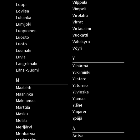
Vilppula
Loppi
Vimpeli
Loviisa
Virolahti
Luhanka
Virrat
Lumijoki
Virtasalmi
Luopioinen
Vuokatti
Luosto
Vähäkyrö
Luoto
Vöyri
Luumäki
Luvia
Y
Längelmäki
Ylihärmä
Länsi-Suomi
Ylikiiminki
Ylistaro
M
Ylitornio
Maalahti
Ylivieska
Maaninka
Ylämaa
Maksamaa
Yläne
Marttila
Ylöjärvi
Masku
Ypäjä
Mellilä
Merijärvi
Ä
Merikarvia
Äetsä