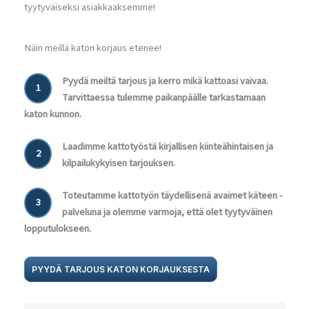
tyytyväiseksi asiakkaaksemme!
Näin meillä katon korjaus etenee!
Pyydä meiltä tarjous ja kerro mikä kattoasi vaivaa.
1
Tarvittaessa tulemme paikanpäälle tarkastamaan
katon kunnon.
Laadimme kattotyöstä kirjallisen kiinteähintaisen ja
2
kilpailukykyisen tarjouksen.
Toteutamme kattotyön täydellisenä avaimet käteen -
3
palveluna ja olemme varmoja, että olet tyytyväinen
lopputulokseen.
PYYDÄ TARJOUS KATON KORJAUKSESTA