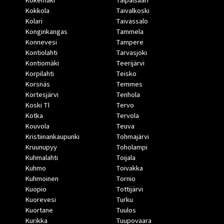
Kokemäki
Taipalsaari
Kokkola
Taivalkoski
Kolari
Taivassalo
Konginkangas
Tammela
Konnevesi
Tampere
Kontiolahti
Tarvasjoki
Kontiomäki
Teerijärvi
Korpilahti
Teisko
Korsnäs
Temmes
Kortesjärvi
Tenhola
Koski Tl
Tervo
Kotka
Tervola
Kouvola
Teuva
Kristiinankaupunki
Tohmajärvi
Kruunupyy
Toholampi
Kuhmalahti
Toijala
Kuhmo
Toivakka
Kuhmoinen
Tornio
Kuopio
Tottijärvi
Kuorevesi
Turku
Kuortane
Tuulos
Kurikka
Tuupovaara