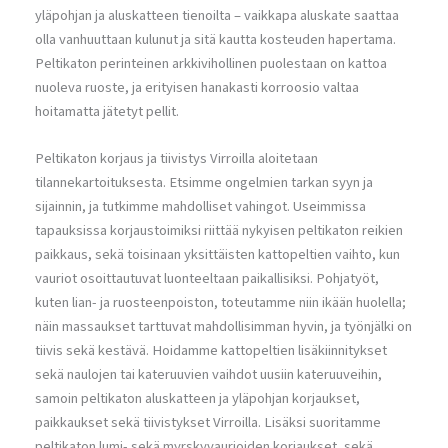
yläpohjan ja aluskatteen tienoilta – vaikkapa aluskate saattaa
olla vanhuuttaan kulunut ja sitä kautta kosteuden hapertama.
Peltikaton perinteinen arkkivihollinen puolestaan on kattoa
nuoleva ruoste, ja erityisen hanakasti korroosio valtaa
hoitamatta jätetyt pellit.
Peltikaton korjaus ja tiivistys Virroilla aloitetaan
tilannekartoituksesta. Etsimme ongelmien tarkan syyn ja
sijainnin, ja tutkimme mahdolliset vahingot. Useimmissa
tapauksissa korjaustoimiksi riittää nykyisen peltikaton reikien
paikkaus, sekä toisinaan yksittäisten kattopeltien vaihto, kun
vauriot osoittautuvat luonteeltaan paikallisiksi. Pohjatyöt,
kuten lian- ja ruosteenpoiston, toteutamme niin ikään huolella;
näin massaukset tarttuvat mahdollisimman hyvin, ja työnjälki on
tiivis sekä kestävä. Hoidamme kattopeltien lisäkiinnitykset
sekä naulojen tai kateruuvien vaihdot uusiin kateruuveihin,
samoin peltikaton aluskatteen ja yläpohjan korjaukset,
paikkaukset sekä tiivistykset Virroilla. Lisäksi suoritamme
peltikaton lumi- sekä myrskyvaurioiden korjaukset, sekä