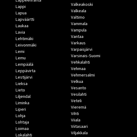
Lappeenranta
Valkeakoski
Lappi
Valkeala
Lapua
Valtimo
Lapväärtti
Vammala
Laukaa
Vampula
Lavia
Vantaa
Lehtimäki
Varkaus
Leivonmäki
Varpaisjärvi
Lemi
Varsinais-Suomi
Lemu
Vehkalahti
Lempäälä
Vehmaa
Leppävirta
Vehmersalmi
Lestijärvi
Velkua
Lieksa
Vesanto
Lieto
Vesilahti
Liljendal
Veteli
Liminka
Vieremä
Liperi
Vihti
Lohja
Viiala
Lohtaja
Viitasaari
Loimaa
Viljakkala
Lokalahti