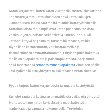
Katon korjausten, kuten katon vuotopaikkausten, aluskatteen
korjausten ja mm. kattoikkunoiden sekä kattoluukkujen
kunnostuksen lisäksi saat meiltä muutkin kattotyöt Virroilla.
Kattohuolloista tärkeimpiä ovat katon puhdistus roskista,
vesikourujen puhdistus sekä talvella lumenpudotus. Oli
kattoosi liittyvä ongelma tai tarve mikä tahansa, vaikka
täydellinen kattoremontti, voit luottaa meihin ja
tinkimättömään ammattitaitoomme. Erityisen pitkä kokemus
meillä on huopakatoista ja palahuopakatoista. Korjaamme,
sekä tarvittaessa
remontoimme huopakatot
viimeisen päälle
käsi sydämellä. Ota yhteyttä missä tahansa Virran alueella!
Pyydä tarjous katon korjauksesta tai muusta kattotyöstä!
Kun olet rautaista kattoalan ammattilaista vailla, ota yhteyttä!
Me toteutamme katon korjaukset ja muut kattotyöt
laadukkaasti ja varmalla kokemuksella. Tervetuloa