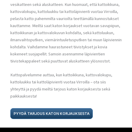
vesikatteen sekä aluskatteen. Kun huomaat, että kattoikkuna,
kattovalokupu, kattoluukku tai kattoläpivienti vuotaa Virroilla,
pelasta katto pahemmilta vaurioilta teettämällä kunnostukset
kauttamme. Meiltä saat katon korjaukset vuotavan savupiipun,
kattoikkunan ja kattovalokuvun kohdalta, sekä kattoluukun,
ilmanvaihtoputken, viemärintuuletusputken tai muun läpiviennin
kohdalta. Vaihdamme haurastuneet tiivistykset ja kovia
kokeneet suojapellit. Samoin asennamme läpivientien
tiivistekappaleet sekä puuttuvat aluskatteen ylösnostot.
Kattopalvelumme auttaa, kun kattoikkuna, kattovalokupu,
kattoluukku tai kattoläpivienti vuotaa Virroilla – ota siis
yhteyttä ja pyydä meiltä tarjous katon korjauksesta sekä
paikkauksesta!
PYYDÄ TARJOUS KATON KORJAUKSESTA