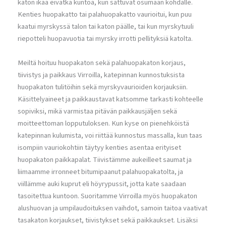
katon ikää eivätkä kuntoa, kun sattuvat osumaan kohdalle.
Kenties huopakatto tai palahuopakatto vaurioitui, kun puu
kaatui myrskyssä talon tai katon päälle, tai kun myrskytuuli
riepotteli huopavuotia tai myrsky irrotti pellityksiä katolta.
Meiltä hoituu huopakaton sekä palahuopakaton korjaus,
tiivistys ja paikkaus Virroilla, katepinnan kunnostuksista
huopakaton tulitöihin sekä myrskyvaurioiden korjauksiin.
Käsittelyaineet ja paikkaustavat katsomme tarkasti kohteelle
sopiviksi, mikä varmistaa pitävän paikkausjäljen sekä
moitteettoman lopputuloksen. Kun kyse on pienehköistä
katepinnan kulumista, voi riittää kunnostus massalla, kun taas
isompiin vauriokohtiin täytyy kenties asentaa erityiset
huopakaton paikkapalat. Tiivistämme aukeilleet saumat ja
liimaamme irronneet bitumipaanut palahuopakatolta, ja
viillämme auki kuprut eli höyrypussit, jotta kate saadaan
tasoitettua kuntoon. Suoritamme Virroilla myös huopakaton
alushuovan ja umpilaudoituksen vaihdot, samoin taitoa vaativat
tasakaton korjaukset, tiivistykset sekä paikkaukset. Lisäksi