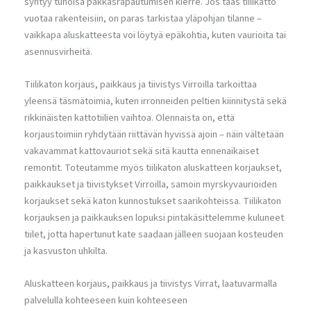
syntyy tuhoisa pakkasrapautumisen kierre. Jos taas tiilikatto
vuotaa rakenteisiin, on paras tarkistaa yläpohjan tilanne –
vaikkapa aluskatteesta voi löytyä epäkohtia, kuten vaurioita tai
asennusvirheitä.
Tiilikaton korjaus, paikkaus ja tiivistys Virroilla tarkoittaa
yleensä täsmätoimia, kuten irronneiden peltien kiinnitystä sekä
rikkinäisten kattotiilien vaihtoa. Olennaista on, että
korjaustoimiin ryhdytään riittävän hyvissä ajoin – näin vältetään
vakavammat kattovauriot sekä sitä kautta ennenaikaiset
remontit. Toteutamme myös tiilikaton aluskatteen korjaukset,
paikkaukset ja tiivistykset Virroilla, samoin myrskyvaurioiden
korjaukset sekä katon kunnostukset saarikohteissa. Tiilikaton
korjauksen ja paikkauksen lopuksi pintakäsittelemme kuluneet
tiilet, jotta hapertunut kate saadaan jälleen suojaan kosteuden
ja kasvuston uhkilta.
Aluskatteen korjaus, paikkaus ja tiivistys Virrat, laatuvarmalla
palvelulla kohteeseen kuin kohteeseen