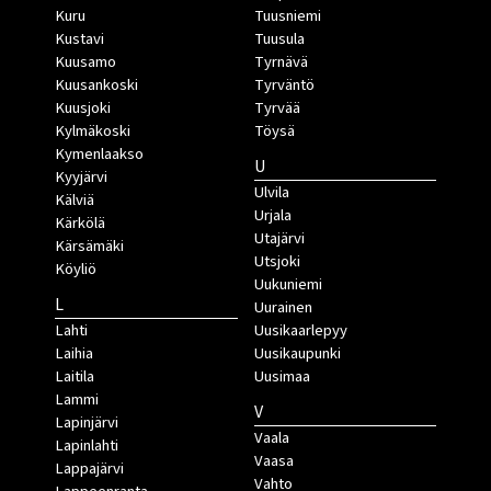
Kuru
Tuusniemi
Kustavi
Tuusula
Kuusamo
Tyrnävä
Kuusankoski
Tyrväntö
Kuusjoki
Tyrvää
Kylmäkoski
Töysä
Kymenlaakso
U
Kyyjärvi
Ulvila
Kälviä
Urjala
Kärkölä
Utajärvi
Kärsämäki
Utsjoki
Köyliö
Uukuniemi
L
Uurainen
Lahti
Uusikaarlepyy
Laihia
Uusikaupunki
Laitila
Uusimaa
Lammi
V
Lapinjärvi
Vaala
Lapinlahti
Vaasa
Lappajärvi
Vahto