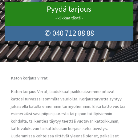
Pyydä tarjous
- klikkaa tästä -
✆ 040 712 88 88
Katon korjaus Virrat
Katon korjaus Virrat, laadukkaat paikkauksemme pitävät
kattosi turvassa isommilta vaurioilta. Korjaustarvetta syntyy
jokaisella katolla ennemmin tai myöhemmin. Ehkä katto vuotaa
esimerkiksi savupiipun juuresta tai piipun tai läpiviennin
kohdalta, tai kenties täytyy teettää vuotavan kattoikkunan,
kattovalokuvun tai kattoluukun korjaus sekä tiivistys.
Uudemmissa kohteissa riittävät yleensä pienet, paikalliset