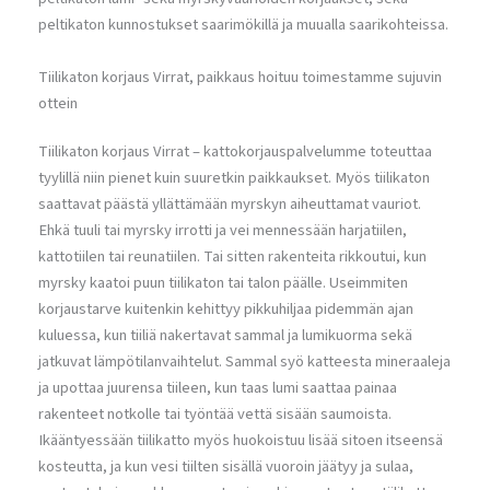
peltikaton kunnostukset saarimökillä ja muualla saarikohteissa.
Tiilikaton korjaus Virrat, paikkaus hoituu toimestamme sujuvin
ottein
Tiilikaton korjaus Virrat – kattokorjauspalvelumme toteuttaa
tyylillä niin pienet kuin suuretkin paikkaukset. Myös tiilikaton
saattavat päästä yllättämään myrskyn aiheuttamat vauriot.
Ehkä tuuli tai myrsky irrotti ja vei mennessään harjatiilen,
kattotiilen tai reunatiilen. Tai sitten rakenteita rikkoutui, kun
myrsky kaatoi puun tiilikaton tai talon päälle. Useimmiten
korjaustarve kuitenkin kehittyy pikkuhiljaa pidemmän ajan
kuluessa, kun tiiliä nakertavat sammal ja lumikuorma sekä
jatkuvat lämpötilanvaihtelut. Sammal syö katteesta mineraaleja
ja upottaa juurensa tiileen, kun taas lumi saattaa painaa
rakenteet notkolle tai työntää vettä sisään saumoista.
Ikääntyessään tiilikatto myös huokoistuu lisää sitoen itseensä
kosteutta, ja kun vesi tiilten sisällä vuoroin jäätyy ja sulaa,