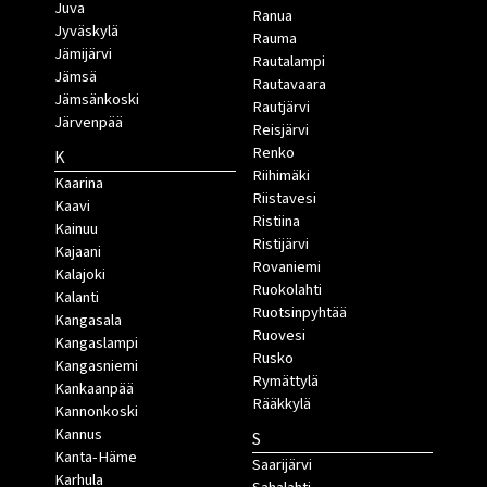
Juva
Ranua
Jyväskylä
Rauma
Jämijärvi
Rautalampi
Jämsä
Rautavaara
Jämsänkoski
Rautjärvi
Järvenpää
Reisjärvi
Renko
K
Riihimäki
Kaarina
Riistavesi
Kaavi
Ristiina
Kainuu
Ristijärvi
Kajaani
Rovaniemi
Kalajoki
Ruokolahti
Kalanti
Ruotsinpyhtää
Kangasala
Ruovesi
Kangaslampi
Rusko
Kangasniemi
Rymättylä
Kankaanpää
Rääkkylä
Kannonkoski
Kannus
S
Kanta-Häme
Saarijärvi
Karhula