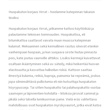
Huopakaton korjaus Virrat – hoidamme katepinnan takaisin
tiiviiksi
Huopakaton korjaus Virrat, jatkamme kattosi käyttöikää ja
palautamme teknisen toimivuuden. Huopakattoa, eli
bitumikattoa saattavat vaivata muun muassa katepinnan
kulumat. Mekaaninen sekä kemiallinen rasitus iskevät etenkin
vanhempaan huopaan, ja kun suojaava sirote hiutuu pinnasta
pois, kate joutuu vaurioille alttiiksi. Lisäksi kermejä kuivattavat
osaltaan ikääntyminen sekä uv-säteily, mikä heikentää huovan
elastisuutta ja kasvattaa halkeilun riskiä. Kattoon saattaa
ilmestyä kulumia, reikiä, kupruja, painumia tai repeämiä, joskus
jopa silminnähtäviä pullistumia eli niin kutsuttuja huopakaton
höyrypusseja. Tai sitten huopakatto tai palahuopakatto vuotaa
saumojen ja läpivientien kohdalta – liitoksia järsivät sammal ja
jäkälä sekä talvella lumikuorman paine. Vielä eräs valitettava
mahdollisuus ovat huopakaton myrskyvauriot, jotka eivät katso