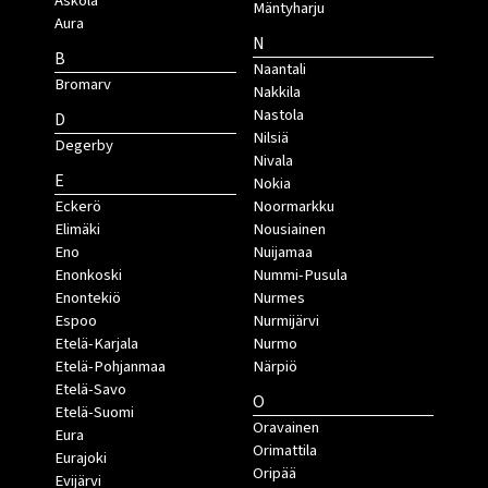
Askola
Mäntyharju
Aura
N
B
Naantali
Bromarv
Nakkila
Nastola
D
Nilsiä
Degerby
Nivala
E
Nokia
Eckerö
Noormarkku
Elimäki
Nousiainen
Eno
Nuijamaa
Enonkoski
Nummi-Pusula
Enontekiö
Nurmes
Espoo
Nurmijärvi
Etelä-Karjala
Nurmo
Etelä-Pohjanmaa
Närpiö
Etelä-Savo
O
Etelä-Suomi
Oravainen
Eura
Orimattila
Eurajoki
Oripää
Evijärvi