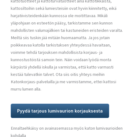
kattotuotteet ja kattoturvatuotteet aina kattotikkaista,
kattosiltoihin sekä lumiesteisiin ovat hyvin kiinnitetty, eikä
harjatiivisteidenkään kunnossa ole moitittavaa. Mikäli
yläpohjaan on esteetön pääsy, tarkistamme sen kunnon
mahdollisten valumajälkien tai kastuneiden eristeiden varalta.
Meiltä siis tuskin jää mitään huomaamatta. Ja jos jotain
poikkeavaa katolla tarkistuksen yhteydessä havaitaan,
voimme tehdä tarjouksen mahdollisista korjaus- ja
kunnostustöistä samoin tein. Näin voidaan lyödä monta
kärpästä yhdellä iskulla ja varmistaa, että katto varmasti
kestää tulevatkin talvet. Ota siis oitis yhteys meihin
Katonkorjaus-palveluilla ja me varmistamme, ettei kattosi
murru lumen alla.
Pyydä tarjous lumivaurion korjauksesta
Ennaltaehkäisy on avainasemassa myös katon lumivaurioiden
kohdalla