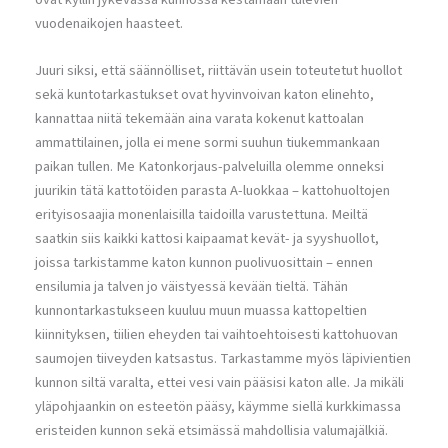
vuodenaikojen haasteet.
Juuri siksi, että säännölliset, riittävän usein toteutetut huollot
sekä kuntotarkastukset ovat hyvinvoivan katon elinehto,
kannattaa niitä tekemään aina varata kokenut kattoalan
ammattilainen, jolla ei mene sormi suuhun tiukemmankaan
paikan tullen. Me Katonkorjaus-palveluilla olemme onneksi
juurikin tätä kattotöiden parasta A-luokkaa – kattohuoltojen
erityisosaajia monenlaisilla taidoilla varustettuna. Meiltä
saatkin siis kaikki kattosi kaipaamat kevät- ja syyshuollot,
joissa tarkistamme katon kunnon puolivuosittain – ennen
ensilumia ja talven jo väistyessä kevään tieltä. Tähän
kunnontarkastukseen kuuluu muun muassa kattopeltien
kiinnityksen, tiilien eheyden tai vaihtoehtoisesti kattohuovan
saumojen tiiveyden katsastus. Tarkastamme myös läpivientien
kunnon siltä varalta, ettei vesi vain pääsisi katon alle. Ja mikäli
yläpohjaankin on esteetön pääsy, käymme siellä kurkkimassa
eristeiden kunnon sekä etsimässä mahdollisia valumajälkiä.