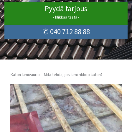
Pyydä tarjous
- klikkaa tästä -
✆ 040 712 88 88
Katon lumivaurio – Mitä tehdä, jos lumi rikkoo katon?