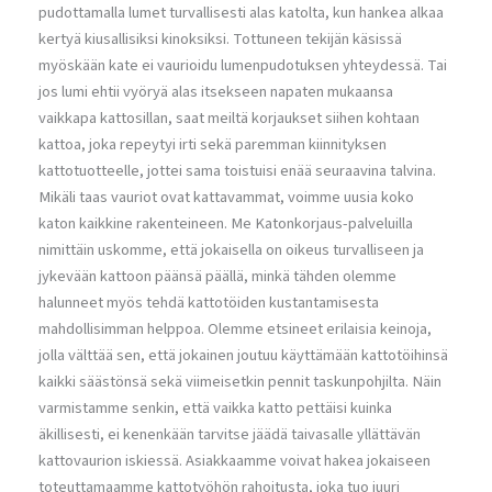
pudottamalla lumet turvallisesti alas katolta, kun hankea alkaa
kertyä kiusallisiksi kinoksiksi. Tottuneen tekijän käsissä
myöskään kate ei vaurioidu lumenpudotuksen yhteydessä. Tai
jos lumi ehtii vyöryä alas itsekseen napaten mukaansa
vaikkapa kattosillan, saat meiltä korjaukset siihen kohtaan
kattoa, joka repeytyi irti sekä paremman kiinnityksen
kattotuotteelle, jottei sama toistuisi enää seuraavina talvina.
Mikäli taas vauriot ovat kattavammat, voimme uusia koko
katon kaikkine rakenteineen. Me Katonkorjaus-palveluilla
nimittäin uskomme, että jokaisella on oikeus turvalliseen ja
jykevään kattoon päänsä päällä, minkä tähden olemme
halunneet myös tehdä kattotöiden kustantamisesta
mahdollisimman helppoa. Olemme etsineet erilaisia keinoja,
jolla välttää sen, että jokainen joutuu käyttämään kattotöihinsä
kaikki säästönsä sekä viimeisetkin pennit taskunpohjilta. Näin
varmistamme senkin, että vaikka katto pettäisi kuinka
äkillisesti, ei kenenkään tarvitse jäädä taivasalle yllättävän
kattovaurion iskiessä. Asiakkaamme voivat hakea jokaiseen
toteuttamaamme kattotyöhön rahoitusta, joka tuo juuri