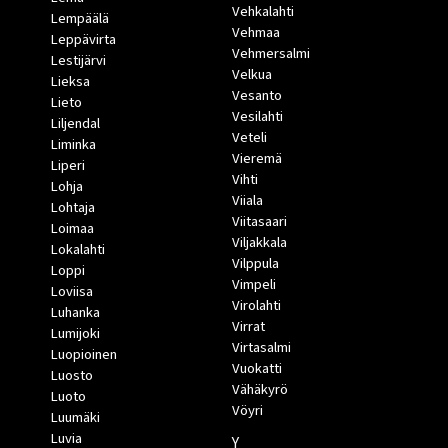
Vehkalahti
Lempäälä
Vehmaa
Leppävirta
Vehmersalmi
Lestijärvi
Velkua
Lieksa
Vesanto
Lieto
Vesilahti
Liljendal
Veteli
Liminka
Vieremä
Liperi
Vihti
Lohja
Viiala
Lohtaja
Viitasaari
Loimaa
Viljakkala
Lokalahti
Vilppula
Loppi
Vimpeli
Loviisa
Virolahti
Luhanka
Virrat
Lumijoki
Virtasalmi
Luopioinen
Vuokatti
Luosto
Vähäkyrö
Luoto
Vöyri
Luumäki
Luvia
Y