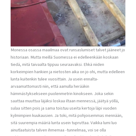
Monessa osassa maailmaa ovat runsaslumiset talvet jääneet jo
historiaan. Mutta meillä Suomessa ei edelleenkään koskaan
tiedä, mitä taivaalta tippuu seuraavaksi. Ehkä niiden
korkeimpien hankien ja nietosten aika on jo ohi, mutta edelleen
lunta kuitenkin tulee vuosittain. Ja usein ennalta-
arvaamattomasti niin, että aamulla herääkin
hämmästyksekseen puolenmetrin kinokseen. Joka sekin
saattaa muuttua läjäksi loskaa iltaan mennessä, jäätyä yöllä,
sulaa sitten pois ja sama toistuu useita kertoja läpi vuoden
kylmimpien kuukausien. Ja toki, mitä pohjoisemmas mennään,
sitä suurempia määriä lunta usein tupruttaa. Vaikka lumi luo
ainutlaatuista talven ihmemaa -tunnelmaa, voi se olla