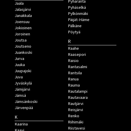
Pyhäranta
Jaala
Pyhäselkä
Jalasjärvi
Pylkönmäki
Janakkala
Päijät-Häme
Joensuu
Pälkäne
Jokioinen
Pöytyä
Joroinen
Joutsa
R
Joutseno
Raahe
Juankoski
Raasepori
Jurva
Raisio
Juuka
Rantasalmi
Juupajoki
Rantsila
Juva
Ranua
Jyväskylä
Rauma
Jämijärvi
Rautalampi
Jämsä
Rautavaara
Jämsänkoski
Rautjärvi
Järvenpää
Reisjärvi
Renko
K
Riihimäki
Kaarina
Riistavesi
Kaavi