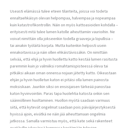
Useasti elämässä tulee eteen tilanteita, joissa voi todeta
ennaltaehkäisyn olevan helpompaa, halvempaa ja nopeampaa
kuin katastrofikontrollin. Näin on myös kattoasioiden kohdalla –
erityisesti mitä tulee lumen katolle aiheuttamiin vaurioihin. Ne
voivat nimittäin olla jokseenkin todella graaveja ja lopullisia –
tai ainakin työläitä korjata. Mutta kuitenkin helposti usein
ennakoitavissa ja näin ollen ehkäistävissäkin. On nimittäin
selvää, että ehjä ja hyvin huollettu katto kestää lumen rasitusta
paremmin kuin jo valmiiksi romahtamispisteessä oleva tai
pitkäksi aikaan oman onnensa nojaan jätetty katto. Oikeastaan
ehjän ja hyvin huolletun katon ei pitäisi olla lumen painosta
moksiskaan. Juurikin siksi on ensisijaisen tärkeää panostaa
katon hyvinvointiin. Paras tapa huolehtia katosta onkin sen
säännöllinen huoltaminen. Huollon myötä saadaan varmuus
siitä, että kytevät ongelmat saadaan pois päiväjärjestyksestä
hyvissä ajoin, eivätkä ne näin jää aiheuttamaan ongelmia
jatkossa. Samalla varmistuu myös, että kate sekä rakenteet
ovat kyllin jykevässä kunnossa kestämään tulevien