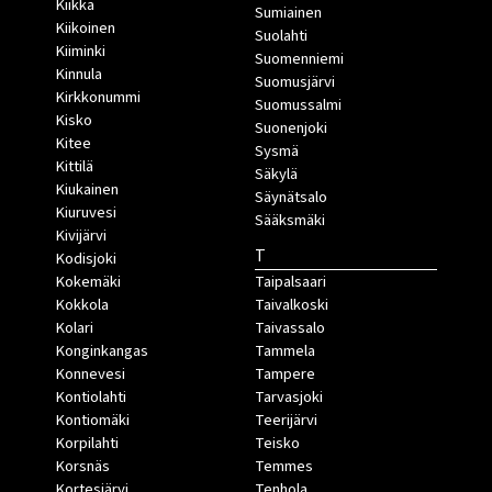
Kiikka
Sumiainen
Kiikoinen
Suolahti
Kiiminki
Suomenniemi
Kinnula
Suomusjärvi
Kirkkonummi
Suomussalmi
Kisko
Suonenjoki
Kitee
Sysmä
Kittilä
Säkylä
Kiukainen
Säynätsalo
Kiuruvesi
Sääksmäki
Kivijärvi
T
Kodisjoki
Kokemäki
Taipalsaari
Kokkola
Taivalkoski
Kolari
Taivassalo
Konginkangas
Tammela
Konnevesi
Tampere
Kontiolahti
Tarvasjoki
Kontiomäki
Teerijärvi
Korpilahti
Teisko
Korsnäs
Temmes
Kortesjärvi
Tenhola