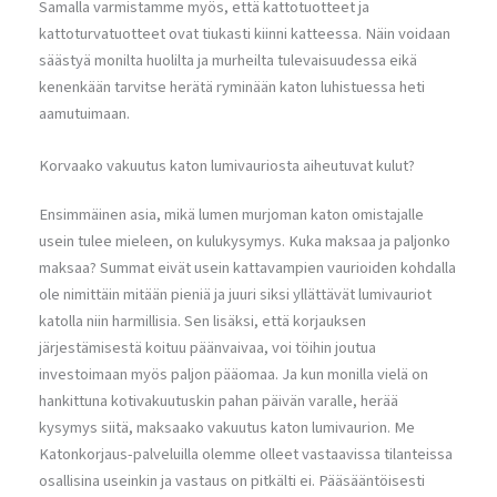
Samalla varmistamme myös, että kattotuotteet ja
kattoturvatuotteet ovat tiukasti kiinni katteessa. Näin voidaan
säästyä monilta huolilta ja murheilta tulevaisuudessa eikä
kenenkään tarvitse herätä ryminään katon luhistuessa heti
aamutuimaan.
Korvaako vakuutus katon lumivauriosta aiheutuvat kulut?
Ensimmäinen asia, mikä lumen murjoman katon omistajalle
usein tulee mieleen, on kulukysymys. Kuka maksaa ja paljonko
maksaa? Summat eivät usein kattavampien vaurioiden kohdalla
ole nimittäin mitään pieniä ja juuri siksi yllättävät lumivauriot
katolla niin harmillisia. Sen lisäksi, että korjauksen
järjestämisestä koituu päänvaivaa, voi töihin joutua
investoimaan myös paljon pääomaa. Ja kun monilla vielä on
hankittuna kotivakuutuskin pahan päivän varalle, herää
kysymys siitä, maksaako vakuutus katon lumivaurion. Me
Katonkorjaus-palveluilla olemme olleet vastaavissa tilanteissa
osallisina useinkin ja vastaus on pitkälti ei. Pääsääntöisesti