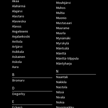
Akaa
Mouhijärvi
Alahärmä
Muhos
Alajärvi
Multia
Alastaro
Muonio
Alavieska
Mustasaari
Alavus
Muurame
Angelniemi
Muurla
Anjalankoski
Mynämäki
Anttola
Myrskylä
Artjärvi
Mäntsälä
Asikkala
Mänttä
Askainen
Mänttä-Vilppula
Askola
Mäntyharju
Aura
N
B
Naantali
Bromarv
Nakkila
Nastola
D
Nilsiä
Degerby
Nivala
E
Nokia
Eckerö
Noormarkku