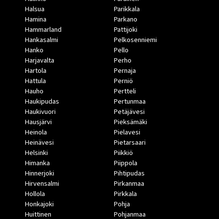
Halsua
Parikkala
Hamina
Parkano
Hammarland
Pattijoki
Hankasalmi
Pelkosenniemi
Hanko
Pello
Harjavalta
Perho
Hartola
Pernaja
Hattula
Perniö
Hauho
Pertteli
Haukipudas
Pertunmaa
Haukivuori
Petäjävesi
Hausjärvi
Pieksämäki
Heinola
Pielavesi
Heinävesi
Pietarsaari
Helsinki
Piikkiö
Himanka
Piippola
Hinnerjoki
Pihtipudas
Hirvensalmi
Pirkanmaa
Hollola
Pirkkala
Honkajoki
Pohja
Huittinen
Pohjanmaa