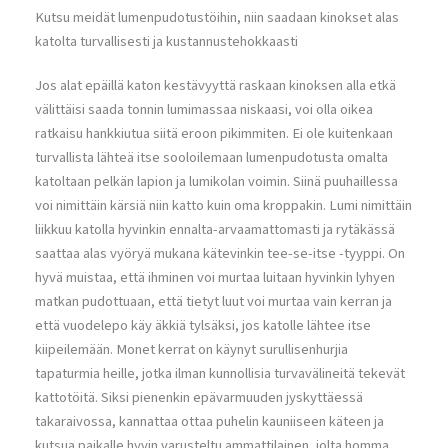
Kutsu meidät lumenpudotustöihin, niin saadaan kinokset alas
katolta turvallisesti ja kustannustehokkaasti
Jos alat epäillä katon kestävyyttä raskaan kinoksen alla etkä
välittäisi saada tonnin lumimassaa niskaasi, voi olla oikea
ratkaisu hankkiutua siitä eroon pikimmiten. Ei ole kuitenkaan
turvallista lähteä itse sooloilemaan lumenpudotusta omalta
katoltaan pelkän lapion ja lumikolan voimin. Siinä puuhaillessa
voi nimittäin kärsiä niin katto kuin oma kroppakin. Lumi nimittäin
liikkuu katolla hyvinkin ennalta-arvaamattomasti ja rytäkässä
saattaa alas vyöryä mukana kätevinkin tee-se-itse -tyyppi. On
hyvä muistaa, että ihminen voi murtaa luitaan hyvinkin lyhyen
matkan pudottuaan, että tietyt luut voi murtaa vain kerran ja
että vuodelepo käy äkkiä tylsäksi, jos katolle lähtee itse
kiipeilemään. Monet kerrat on käynyt surullisenhurjia
tapaturmia heille, jotka ilman kunnollisia turvavälineitä tekevät
kattotöitä. Siksi pienenkin epävarmuuden jyskyttäessä
takaraivossa, kannattaa ottaa puhelin kauniiseen käteen ja
kutsua paikalle hyvin varusteltu ammattilainen, jolta homma