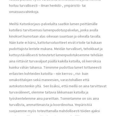
hoituu turvallisesti – ilman henkilö-, ympäristö- tai
omaisuusvahinkoja.
Meiltä Katonkorjaus-palveluilta saatkin lumen peittämälle
katollesi tarvitsemasi lumenpudotuspalvelun, jonka avulla
kinokset kumotaan alas oikeaan suuntaan ja oikealla tavalla.
Näin kate ei kärsi, kattoturvatuotteet eivät irtoile tai kukaan
pudottajista lentele mukana. Meidän turvalliset, tehokkaat ja
kattoystävällisesti toteutetut lumenpudotuksemme tehdään
aina riittävät turvavaljaat päällä kaikilla katoilla, oli kerroksia
kuinka vähän tahansa. Tiimimme pudottaa lumet tottuneesti
erilaisten kohteiden katoilta – niin kerros-, rivi- kuin
omakotitalojen sekä maneesien, varastohallien että
autokatostenkin yltä. Sen lisäksi, että meillä on aina tarvittavat
turvavälineet, olemme taitavia liikkumaan katoilla ja
työskentelemme aina pareittain. Toimintamme on siis aina
turvallista, ammattimaista ja koordinoitua. Ympäristöä
suojaamme myös toteuttamalla mahdollisesti töiden ajaksi