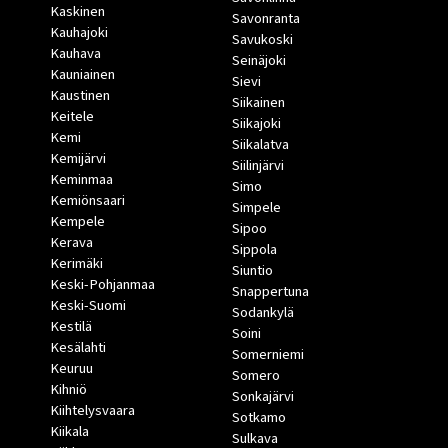
Kaskinen
Savonranta
Kauhajoki
Savukoski
Kauhava
Seinäjoki
Kauniainen
Sievi
Kaustinen
Siikainen
Keitele
Siikajoki
Kemi
Siikalatva
Kemijärvi
Siilinjärvi
Keminmaa
Simo
Kemiönsaari
Simpele
Kempele
Sipoo
Kerava
Sippola
Kerimäki
Siuntio
Keski-Pohjanmaa
Snappertuna
Keski-Suomi
Sodankylä
Kestilä
Soini
Kesälahti
Somerniemi
Keuruu
Somero
Kihniö
Sonkajärvi
Kiihtelysvaara
Sotkamo
Kiikala
Sulkava