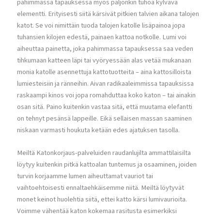
pahimmassa tapauksessa myös paljonkin tuhoa kylvävä
elementti. Erityisesti siitä kärsivät pitkien talvien aikana talojen
katot. Se voi nimittäin tuoda talojen katolle lisäpainoa jopa
tuhansien kilojen edestä, painaen kattoa notkolle. Lumi voi
aiheuttaa painetta, joka pahimmassa tapauksessa saa veden
tihkumaan katteen läpi tai vyöryessään alas vetää mukanaan
monia katolle asennettuja kattotuotteita – aina kattosilloista
lumiesteisiin ja ränneihin. Aivan radikaaleimmissa tapauksissa
raskaampi kinos voi jopa romahduttaa koko katon – tai ainakin
osan sitä. Paino kuitenkin vastaa sitä, että muutama elefantti
on tehnyt pesänsä lappeille. Eikä sellaisen massan saaminen
niskaan varmasti houkuta ketään edes ajatuksen tasolla.
Meiltä Katonkorjaus-palveluiden raudanlujilta ammattilaisilta
löytyy kuitenkin pitkä kattoalan tuntemus ja osaaminen, joiden
turvin korjaamme lumen aiheuttamat vauriot tai
vaihtoehtoisesti ennaltaehkäisemme niitä. Meiltä löytyvät
monet keinot huolehtia siitä, ettei katto kärsi lumivaurioita.
Voimme vähentää katon kokemaa rasitusta esimerkiksi