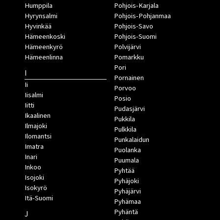
Humppila
Pohjois-Karjala
Hyrynsalmi
Pohjois-Pohjanmaa
Hyvinkää
Pohjois-Savo
Hämeenkoski
Pohjois-Suomi
Hämeenkyrö
Polvijärvi
Hämeenlinna
Pomarkku
Pori
I
Pornainen
Ii
Porvoo
Iisalmi
Posio
Iitti
Pudasjärvi
Ikaalinen
Pukkila
Ilmajoki
Pulkkila
Ilomantsi
Punkalaidun
Imatra
Puolanka
Inari
Puumala
Inkoo
Pyhtää
Isojoki
Pyhäjoki
Isokyrö
Pyhäjärvi
Itä-Suomi
Pyhämaa
Pyhäntä
J