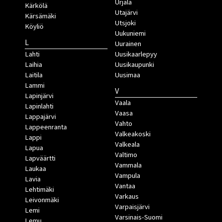
Urjala
Kärkölä
Utajärvi
Kärsämäki
Utsjoki
Köyliö
Uukuniemi
L
Uurainen
Lahti
Uusikaarlepyy
Laihia
Uusikaupunki
Laitila
Uusimaa
Lammi
V
Lapinjärvi
Vaala
Lapinlahti
Vaasa
Lappajärvi
Vahto
Lappeenranta
Valkeakoski
Lappi
Valkeala
Lapua
Valtimo
Lapväärtti
Vammala
Laukaa
Vampula
Lavia
Vantaa
Lehtimäki
Varkaus
Leivonmäki
Varpaisjärvi
Lemi
Varsinais-Suomi
Lemu