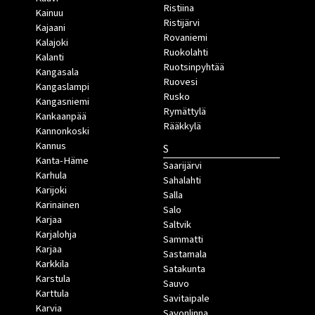
Ristiina
Kainuu
Ristijärvi
Kajaani
Rovaniemi
Kalajoki
Ruokolahti
Kalanti
Ruotsinpyhtää
Kangasala
Ruovesi
Kangaslampi
Rusko
Kangasniemi
Rymättylä
Kankaanpää
Rääkkylä
Kannonkoski
Kannus
S
Kanta-Häme
Saarijärvi
Karhula
Sahalahti
Karijoki
Salla
Karinainen
Salo
Karjaa
Saltvik
Karjalohja
Sammatti
Karjaa
Sastamala
Karkkila
Satakunta
Karstula
Sauvo
Karttula
Savitaipale
Karvia
Savonlinna