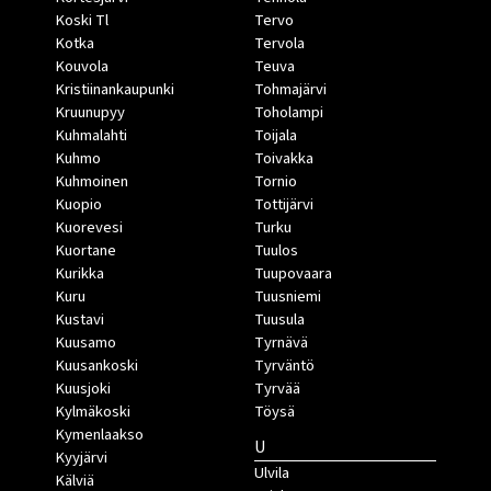
Koski Tl
Tervo
Kotka
Tervola
Kouvola
Teuva
Kristiinankaupunki
Tohmajärvi
Kruunupyy
Toholampi
Kuhmalahti
Toijala
Kuhmo
Toivakka
Kuhmoinen
Tornio
Kuopio
Tottijärvi
Kuorevesi
Turku
Kuortane
Tuulos
Kurikka
Tuupovaara
Kuru
Tuusniemi
Kustavi
Tuusula
Kuusamo
Tyrnävä
Kuusankoski
Tyrväntö
Kuusjoki
Tyrvää
Kylmäkoski
Töysä
Kymenlaakso
U
Kyyjärvi
Ulvila
Kälviä