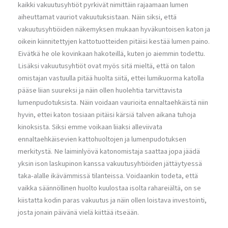
kaikki vakuutusyhtiöt pyrkivät nimittäin rajaamaan lumen
aiheuttamat vauriot vakuutuksistaan. Näin siksi, että
vakuutusyhtiöiden näkemyksen mukaan hyväkuntoisen katon ja
oikein kiinnitettyjen kattotuotteiden pitäisi kestää lumen paino.
Eivätkä he ole kovinkaan hakoteillä, kuten jo aiemmin todettu.
Lisäksi vakuutusyhtiöt ovat myös sitä mieltä, että on talon
omistajan vastuulla pitää huolta siitä, ettei lumikuorma katolla
pääse liian suureksi ja näin ollen huolehtia tarvittavista
lumenpudotuksista. Näin voidaan vaurioita ennaltaehkäistä niin
hyvin, ettei katon tosiaan pitäisi kärsiä talven aikana tuhoja
kinoksista. Siksi emme voikaan liiaksi alleviivata
ennaltaehkäisevien kattohuoltojen ja lumenpudotuksen
merkitystä. Ne laiminlyövä katonomistaja saattaa jopa jäädä
yksin ison laskupinon kanssa vakuutusyhtiöiden jättäytyessä
taka-alalle ikävämmissä tilanteissa. Voidaankin todeta, että
vaikka säännöllinen huolto kuulostaa isolta rahareiältä, on se
kiistatta kodin paras vakuutus ja näin ollen loistava investointi,
josta jonain päivänä vielä kiittää itseään.