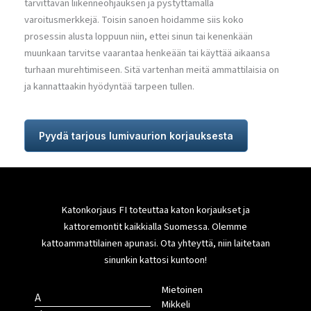
tarvittavan liikenneohjauksen ja pystyttämällä
varoitusmerkkejä. Toisin sanoen hoidamme siis koko
prosessin alusta loppuun niin, ettei sinun tai kenenkään
muunkaan tarvitse vaarantaa henkeään tai käyttää aikaansa
turhaan murehtimiseen. Sitä vartenhan meitä ammattilaisia on
ja kannattaakin hyödyntää tarpeen tullen.
Pyydä tarjous lumivaurion korjauksesta
Katonkorjaus FI toteuttaa katon korjaukset ja
kattoremontit kaikkialla Suomessa. Olemme
kattoammattilainen apunasi. Ota yhteyttä, niin laitetaan
sinunkin kattosi kuntoon!
Mietoinen
A
Mikkeli