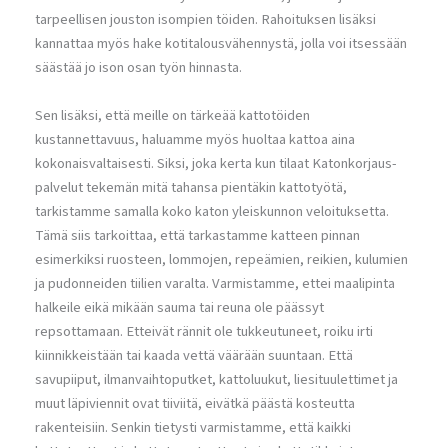
tarpeellisen jouston isompien töiden. Rahoituksen lisäksi
kannattaa myös hake kotitalousvähennystä, jolla voi itsessään
säästää jo ison osan työn hinnasta.
Sen lisäksi, että meille on tärkeää kattotöiden
kustannettavuus, haluamme myös huoltaa kattoa aina
kokonaisvaltaisesti. Siksi, joka kerta kun tilaat Katonkorjaus-
palvelut tekemän mitä tahansa pientäkin kattotyötä,
tarkistamme samalla koko katon yleiskunnon veloituksetta.
Tämä siis tarkoittaa, että tarkastamme katteen pinnan
esimerkiksi ruosteen, lommojen, repeämien, reikien, kulumien
ja pudonneiden tiilien varalta. Varmistamme, ettei maalipinta
halkeile eikä mikään sauma tai reuna ole päässyt
repsottamaan. Etteivät rännit ole tukkeutuneet, roiku irti
kiinnikkeistään tai kaada vettä väärään suuntaan. Että
savupiiput, ilmanvaihtoputket, kattoluukut, liesituulettimet ja
muut läpiviennit ovat tiiviitä, eivätkä päästä kosteutta
rakenteisiin. Senkin tietysti varmistamme, että kaikki