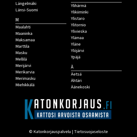
Längelmäki
Ylihärmä
Länsi-Suomi
Ylikiiminki
Ylistaro
M
Ylitornio
Maalahti
Ylivieska
Maaninka
Ylämaa
Maksamaa
Yläne
Marttila
Ylöjärvi
Masku
Ypäjä
Mellilä
Merijärvi
Ä
Merikarvia
Äetsä
Merimasku
Ähtäri
Miehikkälä
Äänekoski
© Katonkorjauspalvelu |
Tietosuojaseloste