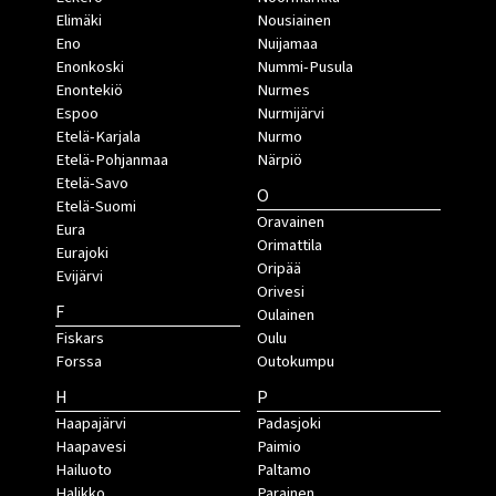
Elimäki
Nousiainen
Eno
Nuijamaa
Enonkoski
Nummi-Pusula
Enontekiö
Nurmes
Espoo
Nurmijärvi
Etelä-Karjala
Nurmo
Etelä-Pohjanmaa
Närpiö
Etelä-Savo
O
Etelä-Suomi
Oravainen
Eura
Orimattila
Eurajoki
Oripää
Evijärvi
Orivesi
F
Oulainen
Fiskars
Oulu
Forssa
Outokumpu
H
P
Haapajärvi
Padasjoki
Haapavesi
Paimio
Hailuoto
Paltamo
Halikko
Parainen