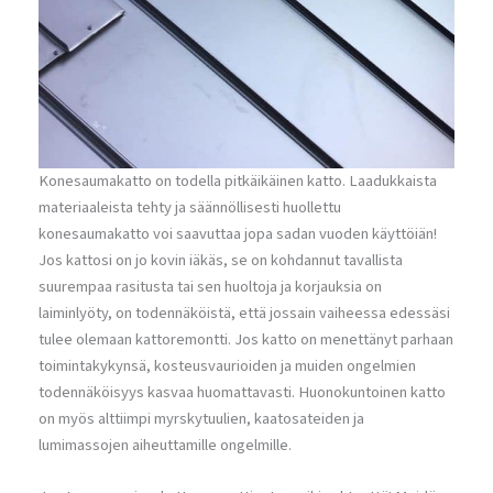
Konesaumakatto on todella pitkäikäinen katto. Laadukkaista
materiaaleista tehty ja säännöllisesti huollettu
konesaumakatto voi saavuttaa jopa sadan vuoden käyttöiän!
Jos kattosi on jo kovin iäkäs, se on kohdannut tavallista
suurempaa rasitusta tai sen huoltoja ja korjauksia on
laiminlyöty, on todennäköistä, että jossain vaiheessa edessäsi
tulee olemaan kattoremontti. Jos katto on menettänyt parhaan
toimintakykynsä, kosteusvaurioiden ja muiden ongelmien
todennäköisyys kasvaa huomattavasti. Huonokuntoinen katto
on myös alttiimpi myrskytuulien, kaatosateiden ja
lumimassojen aiheuttamille ongelmille.