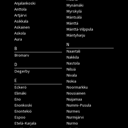
Anjalankoski
Mynämäki
Anttola
Myrskylä
Artjärvi
Mäntsälä
Asikkala
Mänttä
Askainen
Mänttä-Vilppula
Askola
Mäntyharju
Aura
N
B
Naantali
Bromarv
Nakkila
Nastola
D
Nilsiä
Degerby
Nivala
E
Nokia
Eckerö
Noormarkku
Elimäki
Nousiainen
Eno
Nuijamaa
Enonkoski
Nummi-Pusula
Enontekiö
Nurmes
Espoo
Nurmijärvi
Etelä-Karjala
Nurmo