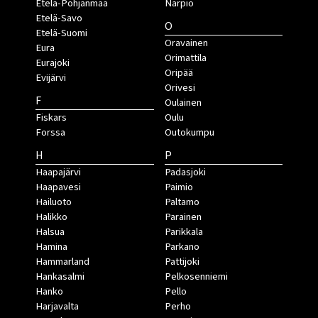
Etelä-Pohjanmaa
Närpiö
Etelä-Savo
O
Etelä-Suomi
Oravainen
Eura
Orimattila
Eurajoki
Oripää
Evijärvi
Orivesi
F
Oulainen
Fiskars
Oulu
Forssa
Outokumpu
H
P
Haapajärvi
Padasjoki
Haapavesi
Paimio
Hailuoto
Paltamo
Halikko
Parainen
Halsua
Parikkala
Hamina
Parkano
Hammarland
Pattijoki
Hankasalmi
Pelkosenniemi
Hanko
Pello
Harjavalta
Perho