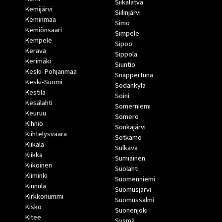
Siikalatva
Kemijärvi
Siilinjärvi
Keminmaa
Simo
Kemiönsaari
Simpele
Kempele
Sipoo
Kerava
Sippola
Kerimäki
Siuntio
Keski-Pohjanmaa
Snappertuna
Keski-Suomi
Sodankylä
Kestilä
Soini
Kesälahti
Somerniemi
Keuruu
Somero
Kihniö
Sonkajärvi
Kiihtelysvaara
Sotkamo
Kiikala
Sulkava
Kiikka
Sumiainen
Kiikoinen
Suolahti
Kiiminki
Suomenniemi
Kinnula
Suomusjärvi
Kirkkonummi
Suomussalmi
Kisko
Suonenjoki
Kitee
Sysmä