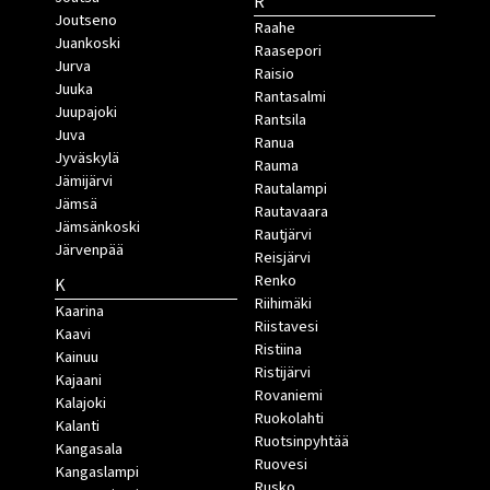
R
Joutseno
Raahe
Juankoski
Raasepori
Jurva
Raisio
Juuka
Rantasalmi
Juupajoki
Rantsila
Juva
Ranua
Jyväskylä
Rauma
Jämijärvi
Rautalampi
Jämsä
Rautavaara
Jämsänkoski
Rautjärvi
Järvenpää
Reisjärvi
Renko
K
Riihimäki
Kaarina
Riistavesi
Kaavi
Ristiina
Kainuu
Ristijärvi
Kajaani
Rovaniemi
Kalajoki
Ruokolahti
Kalanti
Ruotsinpyhtää
Kangasala
Ruovesi
Kangaslampi
Rusko