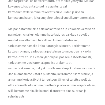
Jos tarpeenasi on kattoremontti, ota meihin yhteyttä! Meidän
kokeneet, kädentaitoiset ja asiantuntevat
kattoammattilaisemme tekevät sinulle uuden ja upean
konesaumakaton, joka suojelee taloasi vuosikymmenten ajan.
Me panostamme aina asiakaslähtöiseen ja kokonaisvaltaiseen
palveluun. Aina kun olemme katollasi, jos vaikkapa pyydät
meidät suorittamaan turvallisen lumenpudotuksen,
tarkistamme samalla koko katon yleisilmeen. Tarkistamme
katteen pinnan, sadevesijärjestelmän toimivuuden ja kaikki
kattotuotteet. Jos katon yläpohjaan pääsee esteettömästi,
tarkistamme vesikaton alapuoliset rakenteet
varmistaaksemme, näkyykö siellä merkkejä kosteusvaurioista.
Jos huomaamme katolla puutteita, kerromme niistä sinulle ja
annamme korjaustöistä tarjouksen. Sinun ei tarvitse pelätä,
että etsimällä etsisimme puutteita ja alkaisimme korjata ehjää,
sillä kerromme sinulle kattosi tilanteesta aina suoraan ja
rehellisesti.