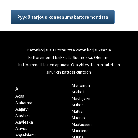
Pyydä tarjous konesaumakattoremontista
Katonkorjaus FI toteuttaa katon korjaukset ja
kattoremontit kaikkialla Suomessa. Olemme
kattoammattilainen apunasi. Ota yhteyttä, niin laitetaan
sinunkin kattosi kuntoon!
Mietoinen
A
Mikkeli
Akaa
Mouhijärvi
Alahärmä
Muhos
Alajärvi
Multia
Alastaro
Muonio
Alavieska
Mustasaari
Alavus
Muurame
Angelniemi
Muurla