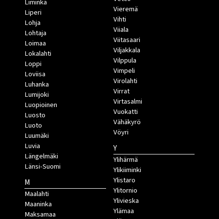
Liminka
Vieremä
Liperi
Vihti
Lohja
Viiala
Lohtaja
Viitasaari
Loimaa
Viljakkala
Lokalahti
Vilppula
Loppi
Vimpeli
Loviisa
Virolahti
Luhanka
Virrat
Lumijoki
Virtasalmi
Luopioinen
Vuokatti
Luosto
Vähäkyrö
Luoto
Vöyri
Luumäki
Luvia
Y
Längelmäki
Ylihärmä
Länsi-Suomi
Ylikiiminki
Ylistaro
M
Ylitornio
Maalahti
Ylivieska
Maaninka
Ylämaa
Maksamaa