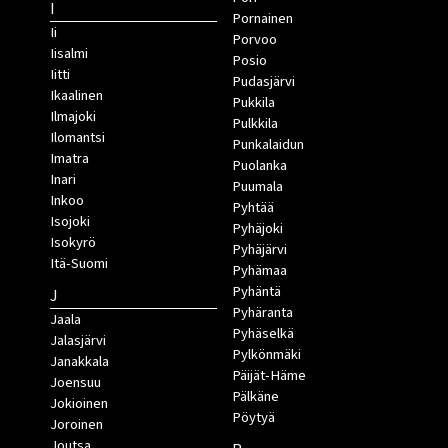
I
Pornainen
Ii
Porvoo
Iisalmi
Posio
Iitti
Pudasjärvi
Ikaalinen
Pukkila
Ilmajoki
Pulkkila
Ilomantsi
Punkalaidun
Imatra
Puolanka
Inari
Puumala
Inkoo
Pyhtää
Isojoki
Pyhäjoki
Isokyrö
Pyhäjärvi
Itä-Suomi
Pyhämaa
Pyhäntä
J
Pyhäranta
Jaala
Pyhäselkä
Jalasjärvi
Pylkönmäki
Janakkala
Päijät-Häme
Joensuu
Pälkäne
Jokioinen
Pöytyä
Joroinen
Joutsa