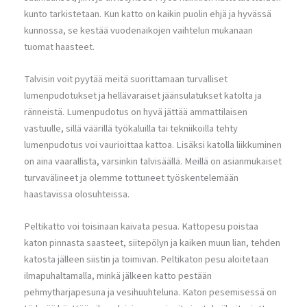
kunto tarkistetaan. Kun katto on kaikin puolin ehjä ja hyvässä
kunnossa, se kestää vuodenaikojen vaihtelun mukanaan
tuomat haasteet.
Talvisin voit pyytää meitä suorittamaan turvalliset
lumenpudotukset ja hellävaraiset jäänsulatukset katolta ja
ränneistä. Lumenpudotus on hyvä jättää ammattilaisen
vastuulle, sillä väärillä työkaluilla tai tekniikoilla tehty
lumenpudotus voi vaurioittaa kattoa. Lisäksi katolla liikkuminen
on aina vaarallista, varsinkin talvisäällä. Meillä on asianmukaiset
turvavälineet ja olemme tottuneet työskentelemään
haastavissa olosuhteissa.
Peltikatto voi toisinaan kaivata pesua. Kattopesu poistaa
katon pinnasta saasteet, siitepölyn ja kaiken muun lian, tehden
katosta jälleen siistin ja toimivan. Peltikaton pesu aloitetaan
ilmapuhaltamalla, minkä jälkeen katto pestään
pehmytharjapesuna ja vesihuuhteluna. Katon pesemisessä on