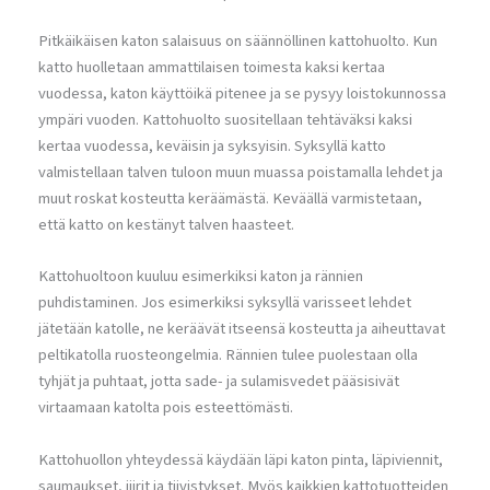
Pitkäikäisen katon salaisuus on säännöllinen kattohuolto. Kun
katto huolletaan ammattilaisen toimesta kaksi kertaa
vuodessa, katon käyttöikä pitenee ja se pysyy loistokunnossa
ympäri vuoden. Kattohuolto suositellaan tehtäväksi kaksi
kertaa vuodessa, keväisin ja syksyisin. Syksyllä katto
valmistellaan talven tuloon muun muassa poistamalla lehdet ja
muut roskat kosteutta keräämästä. Keväällä varmistetaan,
että katto on kestänyt talven haasteet.
Kattohuoltoon kuuluu esimerkiksi katon ja rännien
puhdistaminen. Jos esimerkiksi syksyllä varisseet lehdet
jätetään katolle, ne keräävät itseensä kosteutta ja aiheuttavat
peltikatolla ruosteongelmia. Rännien tulee puolestaan olla
tyhjät ja puhtaat, jotta sade- ja sulamisvedet pääsisivät
virtaamaan katolta pois esteettömästi.
Kattohuollon yhteydessä käydään läpi katon pinta, läpiviennit,
saumaukset, jiirit ja tiivistykset. Myös kaikkien kattotuotteiden