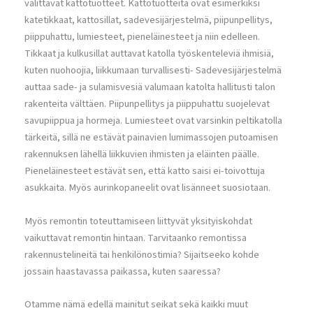
valittavat kattotuotteet. Kattotuotteita ovat esimerkiksi
katetikkaat, kattosillat, sadevesijärjestelmä, piipunpellitys,
piippuhattu, lumiesteet, pieneläinesteet ja niin edelleen.
Tikkaat ja kulkusillat auttavat katolla työskenteleviä ihmisiä,
kuten nuohoojia, liikkumaan turvallisesti- Sadevesijärjestelmä
auttaa sade- ja sulamisvesiä valumaan katolta hallitusti talon
rakenteita välttäen. Piipunpellitys ja piippuhattu suojelevat
savupiippua ja hormeja. Lumiesteet ovat varsinkin peltikatolla
tärkeitä, sillä ne estävät painavien lumimassojen putoamisen
rakennuksen lähellä liikkuvien ihmisten ja eläinten päälle.
Pieneläinesteet estävät sen, että katto saisi ei-toivottuja
asukkaita. Myös aurinkopaneelit ovat lisänneet suosiotaan.
Myös remontin toteuttamiseen liittyvät yksityiskohdat
vaikuttavat remontin hintaan. Tarvitaanko remontissa
rakennustelineitä tai henkilönostimia? Sijaitseeko kohde
jossain haastavassa paikassa, kuten saaressa?
Otamme nämä edellä mainitut seikat sekä kaikki muut