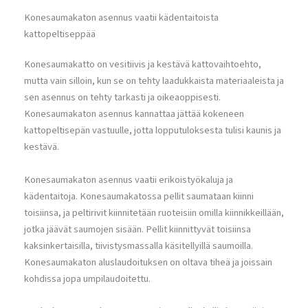
Konesaumakaton asennus vaatii kädentaitoista
kattopeltiseppää
Konesaumakatto on vesitiivis ja kestävä kattovaihtoehto,
mutta vain silloin, kun se on tehty laadukkaista materiaaleista ja
sen asennus on tehty tarkasti ja oikeaoppisesti.
Konesaumakaton asennus kannattaa jättää kokeneen
kattopeltisepän vastuulle, jotta lopputuloksesta tulisi kaunis ja
kestävä.
Konesaumakaton asennus vaatii erikoistyökaluja ja
kädentaitoja. Konesaumakatossa pellit saumataan kiinni
toisiinsa, ja peltirivit kiinnitetään ruoteisiin omilla kiinnikkeillään,
jotka jäävät saumojen sisään. Pellit kiinnittyvät toisiinsa
kaksinkertaisilla, tiivistysmassalla käsitellyillä saumoilla.
Konesaumakaton aluslaudoituksen on oltava tiheä ja joissain
kohdissa jopa umpilaudoitettu.