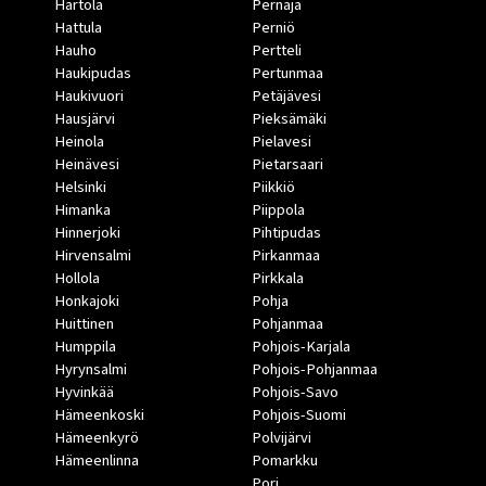
Hartola
Pernaja
Hattula
Perniö
Hauho
Pertteli
Haukipudas
Pertunmaa
Haukivuori
Petäjävesi
Hausjärvi
Pieksämäki
Heinola
Pielavesi
Heinävesi
Pietarsaari
Helsinki
Piikkiö
Himanka
Piippola
Hinnerjoki
Pihtipudas
Hirvensalmi
Pirkanmaa
Hollola
Pirkkala
Honkajoki
Pohja
Huittinen
Pohjanmaa
Humppila
Pohjois-Karjala
Hyrynsalmi
Pohjois-Pohjanmaa
Hyvinkää
Pohjois-Savo
Hämeenkoski
Pohjois-Suomi
Hämeenkyrö
Polvijärvi
Hämeenlinna
Pomarkku
Pori