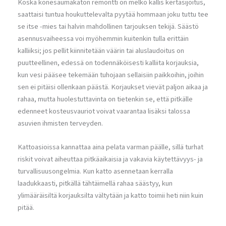
Koska konesaumakaton remontti on melko kallis kertasijoitus,
saattaisi tuntua houkuttelevalta pyytää hommaan joku tuttu tee
se itse -mies tai halvin mahdollinen tarjouksen tekijä. Säästö
asennusvaiheessa voi myöhemmin kuitenkin tulla erittäin
kalliiksi; jos pellit kiinnitetään väärin tai aluslaudoitus on
puutteellinen, edessä on todennäköisesti kalliita korjauksia,
kun vesi pääsee tekemään tuhojaan sellaisiin paikkoihin, joihin
sen ei pitäisi ollenkaan päästä. Korjaukset vievät paljon aikaa ja
rahaa, mutta huolestuttavinta on tietenkin se, että pitkälle
edenneet kosteusvauriot voivat vaarantaa lisäksi talossa
asuvien ihmisten terveyden.
Kattoasioissa kannattaa aina pelata varman päälle, sillä turhat
riskit voivat aiheuttaa pitkäaikaisia ja vakavia käytettävyys- ja
turvallisuusongelmia. Kun katto asennetaan kerralla
laadukkaasti, pitkällä tähtäimellä rahaa säästyy, kun
ylimääräisiltä korjauksilta vältytään ja katto toimii heti niin kuin
pitää.