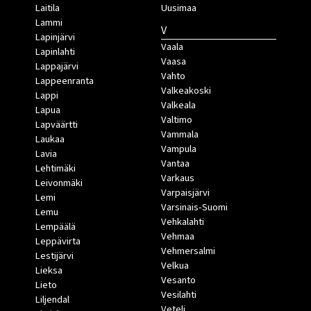
Laitila
Uusimaa
Lammi
V
Lapinjärvi
Vaala
Lapinlahti
Vaasa
Lappajärvi
Vahto
Lappeenranta
Valkeakoski
Lappi
Valkeala
Lapua
Valtimo
Lapväärtti
Vammala
Laukaa
Vampula
Lavia
Vantaa
Lehtimäki
Varkaus
Leivonmäki
Varpaisjärvi
Lemi
Varsinais-Suomi
Lemu
Vehkalahti
Lempäälä
Vehmaa
Leppävirta
Vehmersalmi
Lestijärvi
Velkua
Lieksa
Vesanto
Lieto
Vesilahti
Liljendal
Veteli