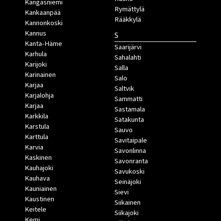
Kangasniemi
Rymättylä
Kankaanpää
Rääkkylä
Kannonkoski
Kannus
S
Kanta-Häme
Saarijärvi
Karhula
Sahalahti
Karijoki
Salla
Karinainen
Salo
Karjaa
Saltvik
Karjalohja
Sammatti
Karjaa
Sastamala
Karkkila
Satakunta
Karstula
Sauvo
Karttula
Savitaipale
Karvia
Savonlinna
Kaskinen
Savonranta
Kauhajoki
Savukoski
Kauhava
Seinäjoki
Kauniainen
Sievi
Kaustinen
Siikainen
Keitele
Siikajoki
Kemi