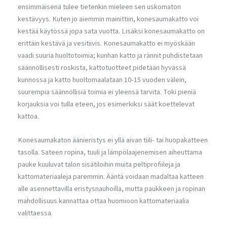
ensimmäisenä tulee tietenkin mieleen sen uskomaton
kestävyys. Kuten jo aiemmin mainittiin, konesaumakatto voi
kestää käytössä jopa sata vuotta. Lisäksi konesaumakatto on
erittäin kestävä ja vesitiivis. Konesaumakatto ei myöskään
vaadi suuria huoltotoimia; kunhan katto ja rännit puhdistetaan
säännöllisesti roskista, kattotuotteet pidetään hyvässä
kunnossa ja katto huoltomaalataan 10-15 vuoden välein,
suurempia säännöllisiä toimia ei yleensä tarvita. Toki pieniä
korjauksia voi tulla eteen, jos esimerkiksi säät koettelevat
kattoa.
Konesaumakaton äänieristys ei yllä aivan tiili- tai huopakatteen
tasolla. Sateen ropina, tuuli ja lämpölaajenemisen aiheuttama
pauke kuuluvat talon sisätiloihin muita peltiprofiileja ja
kattomateriaaleja paremmin. Ääntä voidaan madaltaa katteen
alle asennettavilla eristysnauhoilla, mutta paukkeen ja ropinan
mahdollisuus kannattaa ottaa huomioon kattomateriaalia
valittaessa.