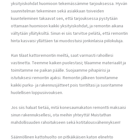
yksityiskohdat huomioon tekemässämme tarjouksessa. Hyvän
suunnitelman tekeminen sekä asiakkaan toiveiden
kuunteleminen takaavat sen, että tarjouksessa pystytään
ottamaan huomioon kaikki yksityiskohdat, ja remontin aikana
vältytään yllätyksiltä. Sinun ei siis tarvitse pelätä, että remontin
hinta kasvaisi yllättäen tai muodostuisi jonkinlaisia piilokuluja.
Kun tilaat kattoremontin meiltä, saat varmasti rahoillesi
vastinetta. Teemme kaiken puolestasi; tilaamme materiaalit ja
toimitamme ne paikan päälle. Suojaamme pihapiirisi ja
istutuksesi remontin ajaksi. Remontin jälkeen toimitamme
kaikki purku- ja rakennusjätteet pois tontiltasi ja suoritamme
huolellisen loppusiivouksen.
Jos siis haluat tietää, mitä konesaumakaton remontti maksaisi
sinun rakennuksellesi, ota meihin yhteyttä! Muistathan
mahdollisuuden rahoitukseen sekä kotitalousvähennyksen!
Säännöllinen kattohuolto on pitkäikäisen katon elinehto