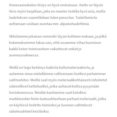
Konesaumakaton tiiviys on hyvä ominaisuus. Katto on täysin
tiivis myös harjaltaan, joka on muuten todella hyvä asia, mutta
tuuletuksen suunnitteluun tulee panostaa. Tuulettumista
auttamaan voidaan asentaa mm. alipainetuulettimia.
Mitoitamme jokaisen remontin täysin kohteen mukaan, ja pitkä
kokemuksemme takaa sen, että osaamme ottaa huomioon
kaikki katon toimivuuteen vaikuttavat seikat jo
asennusvaiheessa.
Meillä on laaja tietämys kaikista kattomateriaaleista, ja
autamme sinua mielellämme valitsemaan itsellesi parhaimman
vaihtoehdon. Meiltä saat myös materiaalikohtaisesti mitoitetut
säännölliset kattohuollot, jotka auttavat kattoa pysymään
loistokunnossa. Meidän kauttamme saat katollesi
markkinoiden hinta-laatusuhteeltaan parhaat materiaalit, jotka
on käytössä todettu toimiviksi ja Suomen vaihtelevat
sääolosuhteet kestäviksi.