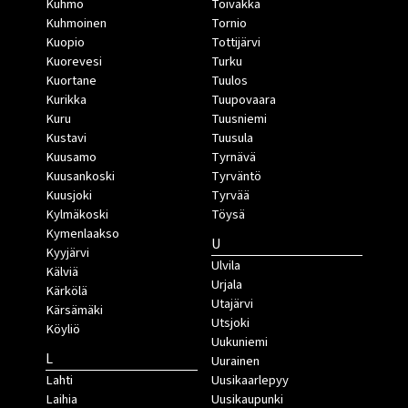
Kuhmo
Toivakka
Kuhmoinen
Tornio
Kuopio
Tottijärvi
Kuorevesi
Turku
Kuortane
Tuulos
Kurikka
Tuupovaara
Kuru
Tuusniemi
Kustavi
Tuusula
Kuusamo
Tyrnävä
Kuusankoski
Tyrväntö
Kuusjoki
Tyrvää
Kylmäkoski
Töysä
Kymenlaakso
U
Kyyjärvi
Ulvila
Kälviä
Urjala
Kärkölä
Utajärvi
Kärsämäki
Utsjoki
Köyliö
Uukuniemi
L
Uurainen
Lahti
Uusikaarlepyy
Laihia
Uusikaupunki