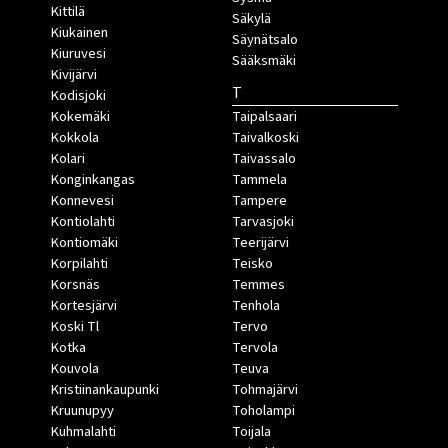
Kittilä
Säkylä
Kiukainen
Säynätsalo
Kiuruvesi
Sääksmäki
Kivijärvi
T
Kodisjoki
Kokemäki
Taipalsaari
Kokkola
Taivalkoski
Kolari
Taivassalo
Konginkangas
Tammela
Konnevesi
Tampere
Kontiolahti
Tarvasjoki
Kontiomäki
Teerijärvi
Korpilahti
Teisko
Korsnäs
Temmes
Kortesjärvi
Tenhola
Koski Tl
Tervo
Kotka
Tervola
Kouvola
Teuva
Kristiinankaupunki
Tohmajärvi
Kruunupyy
Toholampi
Kuhmalahti
Toijala