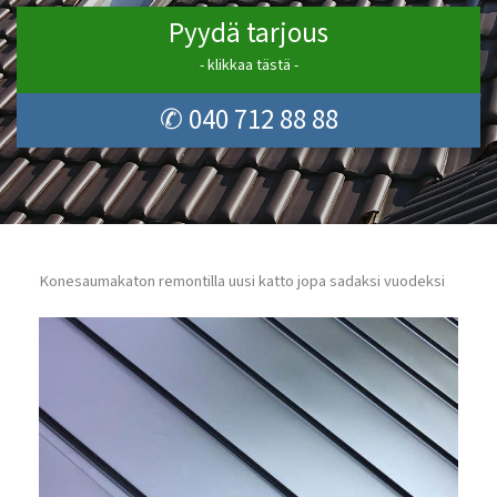
Pyydä tarjous
- klikkaa tästä -
✆ 040 712 88 88
Konesaumakaton remontilla uusi katto jopa sadaksi vuodeksi