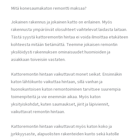
Mitä konesaumakaton remontti maksaa?
Jokainen rakennus ja jokainen katto on erilainen. Myös
rakennusta ympäröivät olosuhteet vaihtelevat laidasta laitaan.
Tästä syystä kattoremontin hintaa ei voida ilmoittaa etukäteen
kohteesta mitään tietämättä. Teemme jokaisen remontin
yksilöidysti rakennuksen ominaisuudet huomioiden ja
asiakkaan toiveisiin vastaten.
Kattoremontin hintaan vaikuttavat monet seikat. Ensinnäkin
katon lähtökunto vaikuttaa hintaan, sillä vanhan ja
huonokuntoisen katon remontoiminen tarvitsee suurempia
toimenpiteitä ja vie enemmän aikaa. Myös katon
yksityiskohdat, kuten saumaukset, jiirit ja läpiviennit,
vaikuttavat remontin hintaan.
Kattoremontin hintaan vaikuttavat myös katon koko ja
jyrkkyysaste, alapuolisten rakenteiden kunto sekä katolle