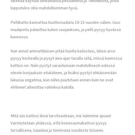
tärkeää käyttää oikeanlaisia pesuaineita ja -tekniikoita, jotta
lopputulos olisi mahdollisimman hyvä.
Peltikatto kannattaa huoltomaalata 10-15 vuoden välein. Uusi
maalipinta palauttaa katon suojauksen, ja pelti pysyy hyvässä
kunnossa.
Kun annat ammattilaisen pitää huolta katostasi, talosi arvo
pysyy korkealla ja pysyt aina ajan tasalla siitä, missä kunnossa
kattosi on. Näin pystyt varautumaan mahdollisesti edessä
oleviin korjauksiin etukäteen, ja lisäksi pystyt ehkäisemään
lukuisia ongelmia, kun niihin puututaan ennen kuin ne ovat
ehtineet aiheuttaa vahinkoa katolla.
Mitä siis kattosi ikinä tarvitseekaan, me tulemme apuun!
Varmistetaan yhdessä, että konesaumakattosi pysyy
turvallisena, kauniina ja toimivana vuodesta toiseen.