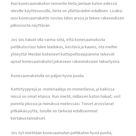
Kun konesaumakaton remontin hinta jaetaan katon edessä
oleville käyttövuosille, hinta on yllättävänkin edullinen. Lisäksi
uusi konesaumakatto nostaa talon arvoa ja tekee rakennuksen
julkisivusta näyttävän.
Jos siis haluat olla varma siitä, että konesaumatusta
peltikatostasi tulee laadukas, kestävä ja kaunis, ota meihin
yhteyttä! Meidän kokeneet kattopeltiseppämme tekevät
upeat konesaumakatot jokaiseen rakennukseen takuutyönä.
Konesaumakatolla on paljon hyviä puolia
Kattotyyppejä ja -materiaaleja on monenlaisia, ja kaikissa
niissä on omat etunsa. Kun mietit, millaisen katon haluat, voit
punnita plussia ja miinuksia mielessäsi. Toiset arvostavat
pitkäikäisyyttä, toisille on tärkeää edullisemmat
kertakustannukset.
Jos nyt mietitään konesaumatun peltikaton hyviä puolia,