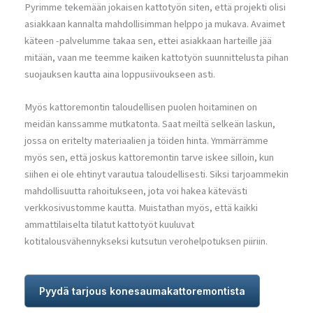
Pyrimme tekemään jokaisen kattotyön siten, että projekti olisi
asiakkaan kannalta mahdollisimman helppo ja mukava. Avaimet
käteen -palvelumme takaa sen, ettei asiakkaan harteille jää
mitään, vaan me teemme kaiken kattotyön suunnittelusta pihan
suojauksen kautta aina loppusiivoukseen asti.
Myös kattoremontin taloudellisen puolen hoitaminen on
meidän kanssamme mutkatonta. Saat meiltä selkeän laskun,
jossa on eritelty materiaalien ja töiden hinta. Ymmärrämme
myös sen, että joskus kattoremontin tarve iskee silloin, kun
siihen ei ole ehtinyt varautua taloudellisesti. Siksi tarjoammekin
mahdollisuutta rahoitukseen, jota voi hakea kätevästi
verkkosivustomme kautta. Muistathan myös, että kaikki
ammattilaiselta tilatut kattotyöt kuuluvat
kotitalousvähennykseksi kutsutun verohelpotuksen piiriin.
Pyydä tarjous konesaumakattoremontista