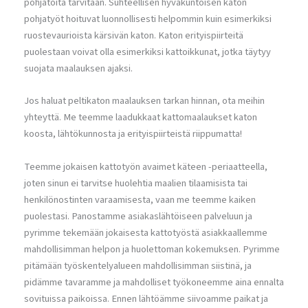
pohjatöitä tarvitaan. Suhteellisen hyväkuntoisen katon
pohjatyöt hoituvat luonnollisesti helpommin kuin esimerkiksi
ruostevaurioista kärsivän katon. Katon erityispiirteitä
puolestaan voivat olla esimerkiksi kattoikkunat, jotka täytyy
suojata maalauksen ajaksi.
Jos haluat peltikaton maalauksen tarkan hinnan, ota meihin
yhteyttä. Me teemme laadukkaat kattomaalaukset katon
koosta, lähtökunnosta ja erityispiirteistä riippumatta!
Teemme jokaisen kattotyön avaimet käteen -periaatteella,
joten sinun ei tarvitse huolehtia maalien tilaamisista tai
henkilönostinten varaamisesta, vaan me teemme kaiken
puolestasi. Panostamme asiakaslähtöiseen palveluun ja
pyrimme tekemään jokaisesta kattotyöstä asiakkaallemme
mahdollisimman helpon ja huolettoman kokemuksen. Pyrimme
pitämään työskentelyalueen mahdollisimman siistinä, ja
pidämme tavaramme ja mahdolliset työkoneemme aina ennalta
sovituissa paikoissa. Ennen lähtöämme siivoamme paikat ja