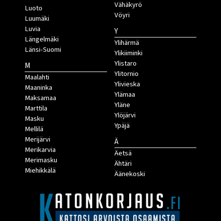
Vähäkyrö
Luoto
Vöyri
Luumäki
Luvia
Y
Längelmäki
Ylihärmä
Länsi-Suomi
Ylikiiminki
Ylistaro
M
Ylitornio
Maalahti
Ylivieska
Maaninka
Ylämaa
Maksamaa
Yläne
Marttila
Ylöjärvi
Masku
Ypäjä
Mellilä
Merijärvi
Ä
Merikarvia
Äetsä
Merimasku
Ähtäri
Miehikkälä
Äänekoski