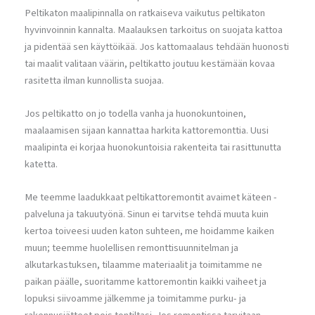
Peltikaton maalipinnalla on ratkaiseva vaikutus peltikaton
hyvinvoinnin kannalta. Maalauksen tarkoitus on suojata kattoa
ja pidentää sen käyttöikää. Jos kattomaalaus tehdään huonosti
tai maalit valitaan väärin, peltikatto joutuu kestämään kovaa
rasitetta ilman kunnollista suojaa.
Jos peltikatto on jo todella vanha ja huonokuntoinen,
maalaamisen sijaan kannattaa harkita kattoremonttia. Uusi
maalipinta ei korjaa huonokuntoisia rakenteita tai rasittunutta
katetta.
Me teemme laadukkaat peltikattoremontit avaimet käteen -
palveluna ja takuutyönä. Sinun ei tarvitse tehdä muuta kuin
kertoa toiveesi uuden katon suhteen, me hoidamme kaiken
muun; teemme huolellisen remonttisuunnitelman ja
alkutarkastuksen, tilaamme materiaalit ja toimitamme ne
paikan päälle, suoritamme kattoremontin kaikki vaiheet ja
lopuksi siivoamme jälkemme ja toimitamme purku- ja