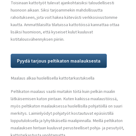
Toisinaan kattotyöt tulevat ajankohtaisiksi taloudellisesti
huonoon aikaan. Siksi tarjoammekin mahdollisuutta
rahoitukseen, jota voit hakea kätevästi verkkosivustomme
kautta. Ammattilaisilta tilatuissa kattotöissä kannattaa ottaa
lisäksi huomioon, että kyseiset kulut kuuluvat
kotitalousvähennyksen piiriin.
Pyydä tarjous peltikaton maalauksesta
Maalaus alkaa huolellisella kattotarkastuksella
Peltikaton maalaus vaatii muitakin töitä kuin pelkän maalin
lätkäisemisen katon pintaan. Kuten kaikissa maalaustöissä,
myös peltikaton maalauksessa huolellisilla pohjatöillä on suuri
merkitys. Laiminlyödyt pohjatyöt kostautuvat epäsiistillä
lopputuloksella ja lyhytikäisellä maalipinnalla. Meillä peltikaton
maalauksen hintaan kuuluvat perusteelliset pohja- ja pesutyöt,
kattotarkastusta unohtamatta.