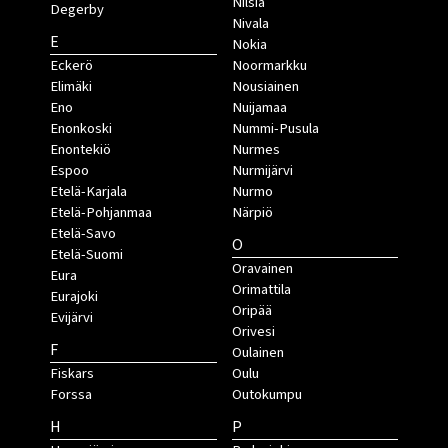
Nilsiä
Degerby
Nivala
E
Nokia
Eckerö
Noormarkku
Elimäki
Nousiainen
Eno
Nuijamaa
Enonkoski
Nummi-Pusula
Enontekiö
Nurmes
Espoo
Nurmijärvi
Etelä-Karjala
Nurmo
Etelä-Pohjanmaa
Närpiö
Etelä-Savo
O
Etelä-Suomi
Oravainen
Eura
Orimattila
Eurajoki
Oripää
Evijärvi
Orivesi
F
Oulainen
Fiskars
Oulu
Forssa
Outokumpu
H
P