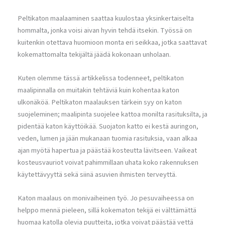
Peltikaton maalaaminen saattaa kuulostaa yksinkertaiselta
hommalta, jonka voisi aivan hyvin tehdä itsekin. Työssä on
kuitenkin otettava huomioon monta eri seikkaa, jotka saattavat
kokemattomalta tekijältä jäädä kokonaan unholaan.
Kuten olemme tässä artikkelissa todenneet, peltikaton
maalipinnalla on muitakin tehtäviä kuin kohentaa katon
ulkonäköä. Peltikaton maalauksen tärkein syy on katon
suojeleminen; maalipinta suojelee kattoa monilta rasituksilta, ja
pidentää katon käyttöikää. Suojaton katto ei kestä auringon,
veden, lumen ja jään mukanaan tuomia rasituksia, vaan alkaa
ajan myötä hapertua ja päästää kosteutta lävitseen. Vaikeat
kosteusvauriot voivat pahimmillaan uhata koko rakennuksen
käytettävyyttä sekä siinä asuvien ihmisten terveyttä.
Katon maalaus on monivaiheinen työ. Jo pesuvaiheessa on
helppo mennä pieleen, sillä kokematon tekijä ei välttämättä
huomaa katolla olevia puutteita, jotka voivat päästää vettä