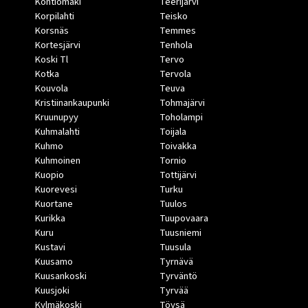
Kontiomäki
Teerijärvi
Korpilahti
Teisko
Korsnäs
Temmes
Kortesjärvi
Tenhola
Koski Tl
Tervo
Kotka
Tervola
Kouvola
Teuva
Kristiinankaupunki
Tohmajärvi
Kruunupyy
Toholampi
Kuhmalahti
Toijala
Kuhmo
Toivakka
Kuhmoinen
Tornio
Kuopio
Tottijärvi
Kuorevesi
Turku
Kuortane
Tuulos
Kurikka
Tuupovaara
Kuru
Tuusniemi
Kustavi
Tuusula
Kuusamo
Tyrnävä
Kuusankoski
Tyrväntö
Kuusjoki
Tyrvää
Kylmäkoski
Töysä