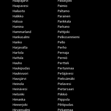
Haapajärvi
Padasjoki
Haapavesi
Paimio
Hailuoto
Paltamo
Halikko
Parainen
Halsua
Parikkala
Hamina
Parkano
Hammarland
Pattijoki
Hankasalmi
Pelkosenniemi
Hanko
Pello
Harjavalta
Perho
Hartola
Pernaja
Hattula
Perniö
Hauho
Pertteli
Haukipudas
Pertunmaa
Haukivuori
Petäjävesi
Hausjärvi
Pieksämäki
Heinola
Pielavesi
Heinävesi
Pietarsaari
Helsinki
Piikkiö
Himanka
Piippola
Hinnerjoki
Pihtipudas
Hirvensalmi
Pirkanmaa