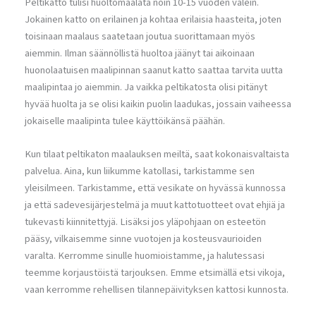
Peltikatto tulisi huoltomaalata noin 10-15 vuoden välein.
Jokainen katto on erilainen ja kohtaa erilaisia haasteita, joten
toisinaan maalaus saatetaan joutua suorittamaan myös
aiemmin. Ilman säännöllistä huoltoa jäänyt tai aikoinaan
huonolaatuisen maalipinnan saanut katto saattaa tarvita uutta
maalipintaa jo aiemmin. Ja vaikka peltikatosta olisi pitänyt
hyvää huolta ja se olisi kaikin puolin laadukas, jossain vaiheessa
jokaiselle maalipinta tulee käyttöikänsä päähän.
Kun tilaat peltikaton maalauksen meiltä, saat kokonaisvaltaista
palvelua. Aina, kun liikumme katollasi, tarkistamme sen
yleisilmeen. Tarkistamme, että vesikate on hyvässä kunnossa
ja että sadevesijärjestelmä ja muut kattotuotteet ovat ehjiä ja
tukevasti kiinnitettyjä. Lisäksi jos yläpohjaan on esteetön
pääsy, vilkaisemme sinne vuotojen ja kosteusvaurioiden
varalta. Kerromme sinulle huomioistamme, ja halutessasi
teemme korjaustöistä tarjouksen. Emme etsimällä etsi vikoja,
vaan kerromme rehellisen tilannepäivityksen kattosi kunnosta.