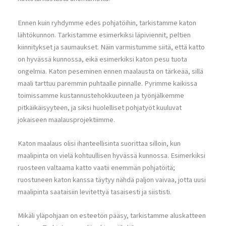
Ennen kuin ryhdymme edes pohjatöihin, tarkistamme katon
lähtökunnon. Tarkistamme esimerkiksi läpiviennit, peltien
kiinnitykset ja saumaukset. Näin varmistumme siitä, että katto
on hyvässä kunnossa, eikä esimerkiksi katon pesu tuota
ongelmia. Katon peseminen ennen maalausta on tärkeää, sillä
maali tarttuu paremmin puhtaalle pinnalle. Pyrimme kaikissa
toimissamme kustannustehokkuuteen ja työnjälkemme
pitkäikäisyyteen, ja siksi huolelliset pohjatyöt kuuluvat
jokaiseen maalausprojektiimme.
Katon maalaus olisi ihanteellisinta suorittaa silloin, kun
maalipinta on vielä kohtuullisen hyvässä kunnossa. Esimerkiksi
ruosteen valtaama katto vaatii enemmän pohjatöitä;
ruostuneen katon kanssa täytyy nähdä paljon vaivaa, jotta uusi
maalipinta saataisiin levitettyä tasaisesti ja siististi.
Mikäli yläpohjaan on esteetön pääsy, tarkistamme aluskatteen