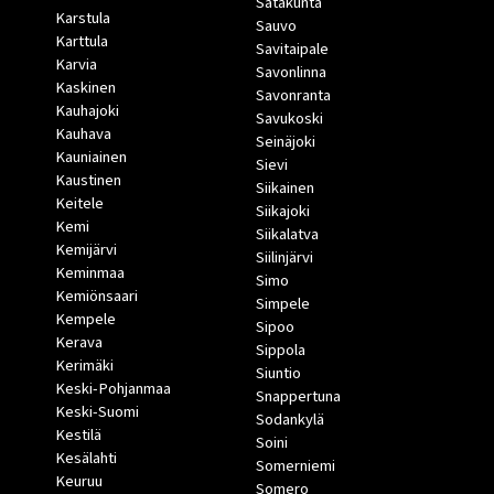
Satakunta
Karstula
Sauvo
Karttula
Savitaipale
Karvia
Savonlinna
Kaskinen
Savonranta
Kauhajoki
Savukoski
Kauhava
Seinäjoki
Kauniainen
Sievi
Kaustinen
Siikainen
Keitele
Siikajoki
Kemi
Siikalatva
Kemijärvi
Siilinjärvi
Keminmaa
Simo
Kemiönsaari
Simpele
Kempele
Sipoo
Kerava
Sippola
Kerimäki
Siuntio
Keski-Pohjanmaa
Snappertuna
Keski-Suomi
Sodankylä
Kestilä
Soini
Kesälahti
Somerniemi
Keuruu
Somero