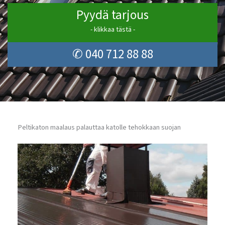
Pyydä tarjous
- klikkaa tästä -
✆ 040 712 88 88
Peltikaton maalaus palauttaa katolle tehokkaan suojan