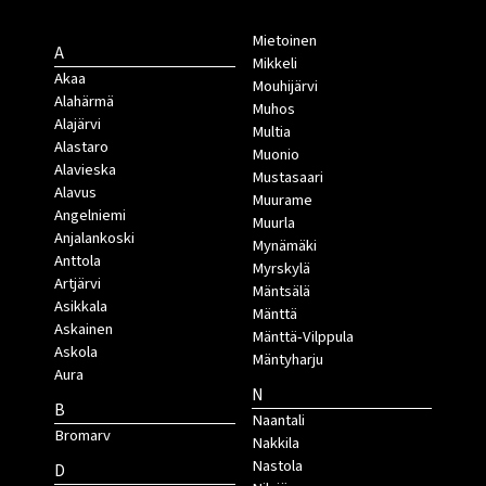
Mietoinen
A
Mikkeli
Akaa
Mouhijärvi
Alahärmä
Muhos
Alajärvi
Multia
Alastaro
Muonio
Alavieska
Mustasaari
Alavus
Muurame
Angelniemi
Muurla
Anjalankoski
Mynämäki
Anttola
Myrskylä
Artjärvi
Mäntsälä
Asikkala
Mänttä
Askainen
Mänttä-Vilppula
Askola
Mäntyharju
Aura
N
B
Naantali
Bromarv
Nakkila
Nastola
D