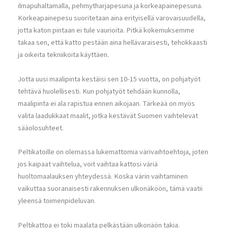
ilmapuhaltamalla, pehmytharjapesuna ja korkeapainepesuna.
Korkeapainepesu suoritetaan aina erityisellä varovaisuudella,
jotta katon pintaan ei tule vaurioita. Pitkä kokemuksemme
takaa sen, että katto pestään aina hellävaraisesti, tehokkaasti
ja oikeita tekniikoita käyttäen.
Jotta uusi maalipinta kestäisi sen 10-15 vuotta, on pohjatyöt
tehtävä huolellisesti. Kun pohjatyöt tehdään kunnolla,
maalipinta ei ala rapistua ennen aikojaan. Tärkeää on myös
valita laadukkaat maalit, jotka kestävät Suomen vaihtelevat
sääolosuhteet.
Peltikatoille on olemassa lukemattomia värivaihtoehtoja, joten
jos kaipaat vaihtelua, voit vaihtaa kattosi väriä
huoltomaalauksen yhteydessä. Koska värin vaihtaminen
vaikuttaa suoranaisesti rakennuksen ulkonäköön, tämä vaatii
yleensä toimenpideluvan.
Peltikattoa ei toki maalata pelkästään ulkonäön takia.