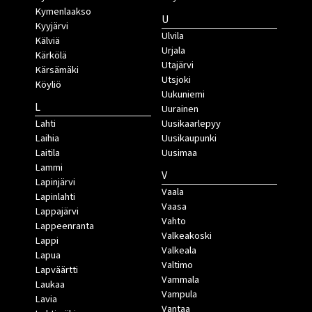
Kymenlaakso
U
Kyyjärvi
Ulvila
Kälviä
Urjala
Kärkölä
Utajärvi
Kärsämäki
Utsjoki
Köyliö
Uukuniemi
L
Uurainen
Lahti
Uusikaarlepyy
Laihia
Uusikaupunki
Laitila
Uusimaa
Lammi
V
Lapinjärvi
Vaala
Lapinlahti
Vaasa
Lappajärvi
Vahto
Lappeenranta
Valkeakoski
Lappi
Valkeala
Lapua
Valtimo
Lapväärtti
Vammala
Laukaa
Vampula
Lavia
Vantaa