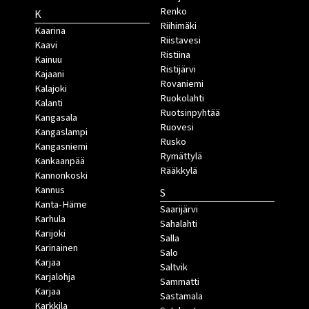
Renko
K
Riihimäki
Kaarina
Riistavesi
Kaavi
Ristiina
Kainuu
Ristijärvi
Kajaani
Rovaniemi
Kalajoki
Ruokolahti
Kalanti
Ruotsinpyhtää
Kangasala
Ruovesi
Kangaslampi
Rusko
Kangasniemi
Rymättylä
Kankaanpää
Rääkkylä
Kannonkoski
Kannus
S
Kanta-Häme
Saarijärvi
Karhula
Sahalahti
Karijoki
Salla
Karinainen
Salo
Karjaa
Saltvik
Karjalohja
Sammatti
Karjaa
Sastamala
Karkkila