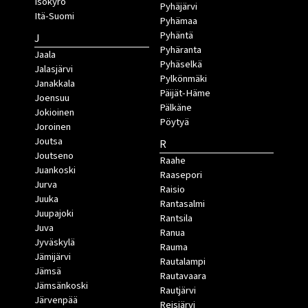
Isokyrö
Pyhäjärvi
Itä-Suomi
Pyhämaa
Pyhäntä
J
Pyhäranta
Jaala
Pyhäselkä
Jalasjärvi
Pylkönmäki
Janakkala
Päijät-Häme
Joensuu
Pälkäne
Jokioinen
Pöytyä
Joroinen
Joutsa
R
Joutseno
Raahe
Juankoski
Raasepori
Jurva
Raisio
Juuka
Rantasalmi
Juupajoki
Rantsila
Juva
Ranua
Jyväskylä
Rauma
Jämijärvi
Rautalampi
Jämsä
Rautavaara
Jämsänkoski
Rautjärvi
Järvenpää
Reisjärvi