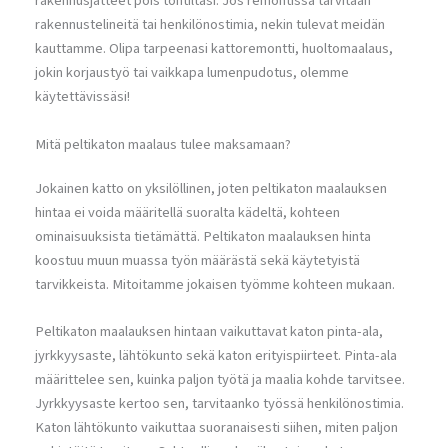
rakennusjätteet pois tontiltasi. Jos remontissa tarvitaan
rakennustelineitä tai henkilönostimia, nekin tulevat meidän
kauttamme. Olipa tarpeenasi kattoremontti, huoltomaalaus,
jokin korjaustyö tai vaikkapa lumenpudotus, olemme
käytettävissäsi!
Mitä peltikaton maalaus tulee maksamaan?
Jokainen katto on yksilöllinen, joten peltikaton maalauksen
hintaa ei voida määritellä suoralta kädeltä, kohteen
ominaisuuksista tietämättä. Peltikaton maalauksen hinta
koostuu muun muassa työn määrästä sekä käytetyistä
tarvikkeista. Mitoitamme jokaisen työmme kohteen mukaan.
Peltikaton maalauksen hintaan vaikuttavat katon pinta-ala,
jyrkkyysaste, lähtökunto sekä katon erityispiirteet. Pinta-ala
määrittelee sen, kuinka paljon työtä ja maalia kohde tarvitsee.
Jyrkkyysaste kertoo sen, tarvitaanko työssä henkilönostimia.
Katon lähtökunto vaikuttaa suoranaisesti siihen, miten paljon