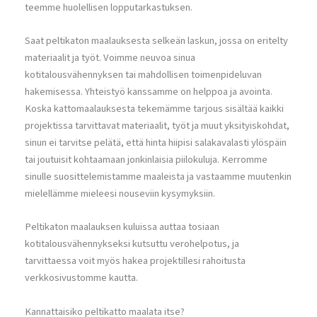
teemme huolellisen lopputarkastuksen.
Saat peltikaton maalauksesta selkeän laskun, jossa on eritelty
materiaalit ja työt. Voimme neuvoa sinua
kotitalousvähennyksen tai mahdollisen toimenpideluvan
hakemisessa. Yhteistyö kanssamme on helppoa ja avointa.
Koska kattomaalauksesta tekemämme tarjous sisältää kaikki
projektissa tarvittavat materiaalit, työt ja muut yksityiskohdat,
sinun ei tarvitse pelätä, että hinta hiipisi salakavalasti ylöspäin
tai joutuisit kohtaamaan jonkinlaisia piilokuluja. Kerromme
sinulle suosittelemistamme maaleista ja vastaamme muutenkin
mielellämme mieleesi nouseviin kysymyksiin.
Peltikaton maalauksen kuluissa auttaa tosiaan
kotitalousvähennykseksi kutsuttu verohelpotus, ja
tarvittaessa voit myös hakea projektillesi rahoitusta
verkkosivustomme kautta.
Kannattaisiko peltikatto maalata itse?