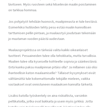
lävitseen. Myös ruosteen sekä hilseilevän maalin poistaminen
on tarkkaa hommaa.
Jos pohjatyöt tehdään huonosti, maalipinnasta ei tule kestävä.
Esimerkiksi hutiloiden tehty pesu estää maalin kunnollisen
tarttumisen pellin pintaan, ja maalaustyö joudutaan tekemään
jo muutaman vuoden päästä uudestaan.
Maalausprojektissa on tärkeää valita kaikki oikeanlaiset
tuotteet. Pesuaineiden tulee olla tehokkaita, mutta turvallisia.
Maalien tulee olla kyseiselle kohteelle sopivia ja säänkestäviä.
Entä kuinka paksu maalipinnan pitäisi olla? Ja millainen sää olisi
ihanteellisin katon maalaamiselle? Tällaiset kysymykset eivät
välttämättä tule kokemattomalle tekijälle mieleen, vaikka
vastaukset ovat onnistuneen maalauksen kannalta tärkeitä.
Lisäksi katolla työskentely on aina riskialtista, varsinkin
peltikatoilla, jotka ovat liukkaita ja usein myös jyrkkiä. Jotta