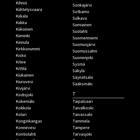
Kihniö
Sonkajärvi
Kiihtelysvaara
Sotkamo
Kiikala
Sulkava
Kiikka
Sumiainen
Kiikoinen
Suolahti
Kiiminki
Suomenniemi
Kinnula
Suomusjärvi
Kirkkonummi
Suomussalmi
Kisko
Suonenjoki
Kitee
Sysmä
Kittilä
Säkylä
Kiukainen
Säynätsalo
Kiuruvesi
Sääksmäki
Kivijärvi
T
Kodisjoki
Kokemäki
Taipalsaari
Kokkola
Taivalkoski
Kolari
Taivassalo
Konginkangas
Tammela
Konnevesi
Tampere
Kontiolahti
Tarvasjoki