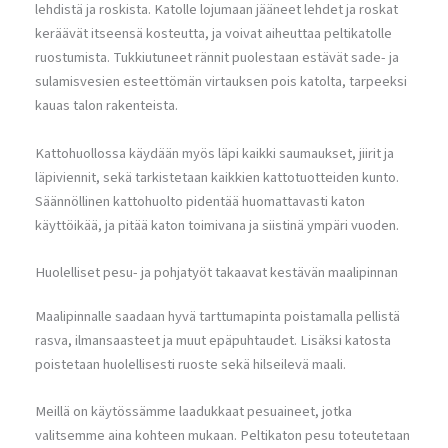
lehdistä ja roskista. Katolle lojumaan jääneet lehdet ja roskat
keräävät itseensä kosteutta, ja voivat aiheuttaa peltikatolle
ruostumista. Tukkiutuneet rännit puolestaan estävät sade- ja
sulamisvesien esteettömän virtauksen pois katolta, tarpeeksi
kauas talon rakenteista.
Kattohuollossa käydään myös läpi kaikki saumaukset, jiirit ja
läpiviennit, sekä tarkistetaan kaikkien kattotuotteiden kunto.
Säännöllinen kattohuolto pidentää huomattavasti katon
käyttöikää, ja pitää katon toimivana ja siistinä ympäri vuoden.
Huolelliset pesu- ja pohjatyöt takaavat kestävän maalipinnan
Maalipinnalle saadaan hyvä tarttumapinta poistamalla pellistä
rasva, ilmansaasteet ja muut epäpuhtaudet. Lisäksi katosta
poistetaan huolellisesti ruoste sekä hilseilevä maali.
Meillä on käytössämme laadukkaat pesuaineet, jotka
valitsemme aina kohteen mukaan. Peltikaton pesu toteutetaan