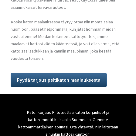
katolla voisi työskennellä turvallisesti, käytössä tulee olla
asianmukaiset turvavarusteet.
Koska katon maalauksessa täytyy ottaa niin monta asiaa
huomioon, pääset helpommalla, kun jätät homman meidän
vastuullemme! Meidän kokeneet kattotyöntekijämme
maalaavat kattosi käden käänteessä, ja voit olla varma, että
katto saa laadukkaan ja kauniin maalipinnan, joka kestää
vuodesta toiseen.
Pyydä tarjous peltikaton maalauksesta
Katonkorjaus FI toteuttaa katon korjaukset ja
kattoremontit kaikkialla Suomessa. Olemme
kattoammattilainen apunasi. Ota yhteyttä, niin laitetaan
sinunkin kattosi kuntoon!