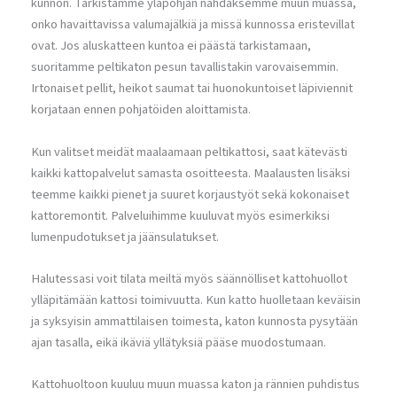
kunnon. Tarkistamme yläpohjan nähdäksemme muun muassa,
onko havaittavissa valumajälkiä ja missä kunnossa eristevillat
ovat. Jos aluskatteen kuntoa ei päästä tarkistamaan,
suoritamme peltikaton pesun tavallistakin varovaisemmin.
Irtonaiset pellit, heikot saumat tai huonokuntoiset läpiviennit
korjataan ennen pohjatöiden aloittamista.
Kun valitset meidät maalaamaan peltikattosi, saat kätevästi
kaikki kattopalvelut samasta osoitteesta. Maalausten lisäksi
teemme kaikki pienet ja suuret korjaustyöt sekä kokonaiset
kattoremontit. Palveluihimme kuuluvat myös esimerkiksi
lumenpudotukset ja jäänsulatukset.
Halutessasi voit tilata meiltä myös säännölliset kattohuollot
ylläpitämään kattosi toimivuutta. Kun katto huolletaan keväisin
ja syksyisin ammattilaisen toimesta, katon kunnosta pysytään
ajan tasalla, eikä ikäviä yllätyksiä pääse muodostumaan.
Kattohuoltoon kuuluu muun muassa katon ja rännien puhdistus