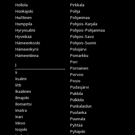
Hollola
Pirkkala
Honkajoki
Pohja
Huittinen
Pohjanmaa
Humppila
Pohjois-Karjala
Hyrynsalmi
Pohjois-Pohjanmaa
Hyvinkää
Pohjois-Savo
Hämeenkoski
Pohjois-Suomi
Hämeenkyrö
Polvijärvi
Hämeenlinna
Pomarkku
Pori
I
Pornainen
Ii
Porvoo
Iisalmi
Posio
Iitti
Pudasjärvi
Ikaalinen
Pukkila
Ilmajoki
Pulkkila
Ilomantsi
Punkalaidun
Imatra
Puolanka
Inari
Puumala
Inkoo
Pyhtää
Isojoki
Pyhäjoki