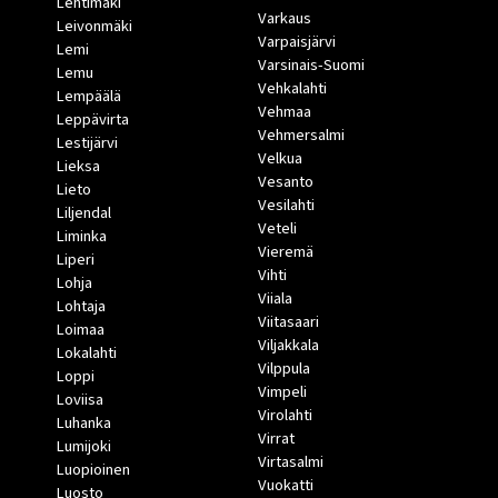
Lehtimäki
Varkaus
Leivonmäki
Varpaisjärvi
Lemi
Varsinais-Suomi
Lemu
Vehkalahti
Lempäälä
Vehmaa
Leppävirta
Vehmersalmi
Lestijärvi
Velkua
Lieksa
Vesanto
Lieto
Vesilahti
Liljendal
Veteli
Liminka
Vieremä
Liperi
Vihti
Lohja
Viiala
Lohtaja
Viitasaari
Loimaa
Viljakkala
Lokalahti
Vilppula
Loppi
Vimpeli
Loviisa
Virolahti
Luhanka
Virrat
Lumijoki
Virtasalmi
Luopioinen
Vuokatti
Luosto