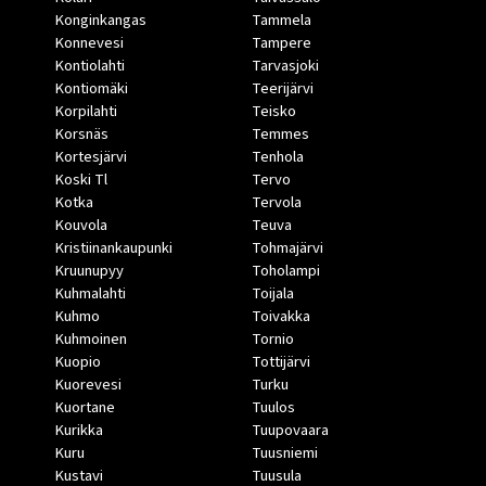
Konginkangas
Tammela
Konnevesi
Tampere
Kontiolahti
Tarvasjoki
Kontiomäki
Teerijärvi
Korpilahti
Teisko
Korsnäs
Temmes
Kortesjärvi
Tenhola
Koski Tl
Tervo
Kotka
Tervola
Kouvola
Teuva
Kristiinankaupunki
Tohmajärvi
Kruunupyy
Toholampi
Kuhmalahti
Toijala
Kuhmo
Toivakka
Kuhmoinen
Tornio
Kuopio
Tottijärvi
Kuorevesi
Turku
Kuortane
Tuulos
Kurikka
Tuupovaara
Kuru
Tuusniemi
Kustavi
Tuusula