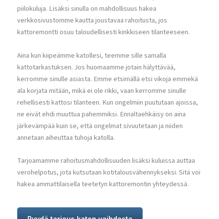
piilokuluja. Lisäksi sinulla on mahdollisuus hakea
verkkosivustomme kautta joustavaa rahoitusta, jos
kattoremontti osuu taloudellisesti kinkkiseen tilanteeseen.
Aina kun kiipeämme katollesi, teemme sille samalla
kattotarkastuksen. Jos huomaamme jotain hälyttävää,
kerromme sinulle asiasta. Emme etsimällä etsi vikoja emmekä
ala korjata mitään, mikä ei ole rikki, vaan kerromme sinulle
rehellisesti kattosi tilanteen. Kun ongelmiin puututaan ajoissa,
ne eivät ehdi muuttua pahemmiksi. Ennaltaehkäisy on aina
järkevämpää kuin se, että ongelmat sivuutetaan ja niiden
annetaan aiheuttaa tuhoja katolla.
Tarjoamamme rahoitusmahdollisuuden lisäksi kuluissa auttaa
verohelpotus, jota kutsutaan kotitalousvähennykseksi. Sitä voi
hakea ammattilaisella teetetyn kattoremontin yhteydessä.
Pyydä tarjous katon vaihdosta