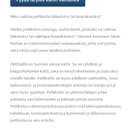
Miksi vaihtaa peltikatto tiilikatoksi tai huopakatoksi?
Oletko peltikaton omistaja, mutta mietit, pitäisikö se vaihtaa
tiilikatoksi tai vaikkapa huopakatoksi? Olemme koonneet tähän
hieman eri kattomateriaalien ominaisuuksia, jotta voit pohtia,
mikä niistä sopii sinun talollesi parhaiten.
Peltikatto
on Suomen yleisin katto. Se on ryhdikäs ja
helppohoitoinen katto, joka on kevytrakenteinen ja sopii siksi
monille taloille. Peltikatto on myös edullinen vaihtoehto, tosin
lukkosauma- ja konesaumakattojen asennus on isompi työ ja
siksi myös tyyriimpi. Peltikatto on yleensä helppo pitää
puhtaana sen kaltevuuden ja liukkaan pinnan ansiosta.
Peltikaton vähimmäiskaltevuusasteet ovat lukkosaumakatossa
kahdeksan, konesaumakatossa kymmenen ja tiilikuvioisessa
peltikatossa viisi astetta.