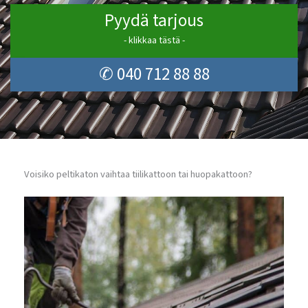
Pyydä tarjous
- klikkaa tästä -
✆ 040 712 88 88
Voisiko peltikaton vaihtaa tiilikattoon tai huopakattoon?