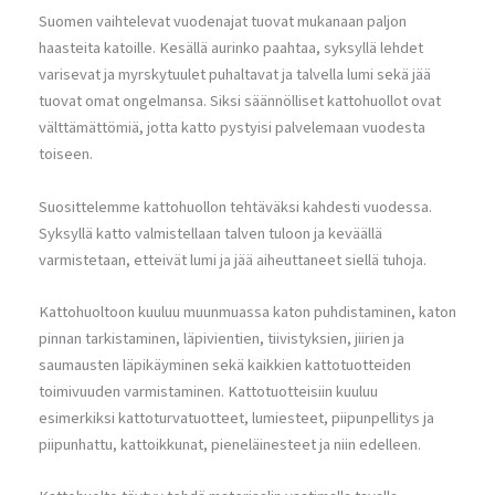
Suomen vaihtelevat vuodenajat tuovat mukanaan paljon
haasteita katoille. Kesällä aurinko paahtaa, syksyllä lehdet
varisevat ja myrskytuulet puhaltavat ja talvella lumi sekä jää
tuovat omat ongelmansa. Siksi säännölliset kattohuollot ovat
välttämättömiä, jotta katto pystyisi palvelemaan vuodesta
toiseen.
Suosittelemme kattohuollon tehtäväksi kahdesti vuodessa.
Syksyllä katto valmistellaan talven tuloon ja keväällä
varmistetaan, etteivät lumi ja jää aiheuttaneet siellä tuhoja.
Kattohuoltoon kuuluu muunmuassa katon puhdistaminen, katon
pinnan tarkistaminen, läpivientien, tiivistyksien, jiirien ja
saumausten läpikäyminen sekä kaikkien kattotuotteiden
toimivuuden varmistaminen. Kattotuotteisiin kuuluu
esimerkiksi kattoturvatuotteet, lumiesteet, piipunpellitys ja
piipunhattu, kattoikkunat, pieneläinesteet ja niin edelleen.