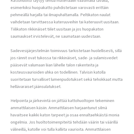
Kattohuolto täytyy tehdä materiaalin vaatimalla tavalla,
esimerkiksi huopakatto puhdistetaan varovasti erittäin
pehmeällä harjalla tai ilmapuhaltamalla. Peltikaton naulat
vaihdetaan tarvittaessa kateruuveihin tai kateruuvit uusitaan.
Tiilikaton rikkinäiset tiilet uusitaan ja jos huopakaton
saumaukset irvistelevät, ne saumataan uudestaan.
Sadevesijärjestelmän toimivuus tarkistetaan huolellisesti, sillä
jos rännit ovat tukossa tai rikkinäiset, sade- ja sulamisvedet
pääsevät valumaan liian lähelle talon rakenteita ja
kosteusvaurioiden uhka on todellinen. Talvisin katolla
suoritetaan turvalliset lumenpudotukset sekä tehokkaat mutta
hellävaraiset jäänsulatukset.
Helpointa ja järkevintä on jättää kattohuoltojen tekeminen
ammattilaisen käsiin. Ammattilaisen harjaantunut silmä
havaitsee kaikki katon tarpeet ja osaa ennaltaehkäistä monia
ongelmia. Jos huoltotoimenpiteitä tehdään väärin tai väärillä
välineillä, katolle voi tulla kalliita vaurioita. Ammattilaisen