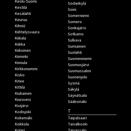
Keski-Suomi
Sodankylä
Kestilä
Soini
Kesälahti
Somerniemi
Keuruu
Somero
Kihniö
Sonkajärvi
Kiihtelysvaara
Sotkamo
Kiikala
Sulkava
Kiikka
Sumiainen
Kiikoinen
Suolahti
Kiiminki
Suomenniemi
Kinnula
Suomusjärvi
Kirkkonummi
Suomussalmi
Kisko
Suonenjoki
Kitee
Sysmä
Kittilä
Säkylä
Kiukainen
Säynätsalo
Kiuruvesi
Sääksmäki
Kivijärvi
T
Kodisjoki
Kokemäki
Taipalsaari
Kokkola
Taivalkoski
Kolari
Taivassalo