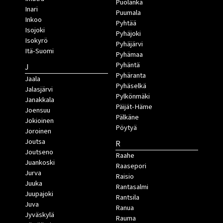
Puolanka
Inari
Puumala
Inkoo
Pyhtää
Isojoki
Pyhäjoki
Isokyrö
Pyhäjärvi
Itä-Suomi
Pyhämaa
Pyhäntä
J
Pyhäranta
Jaala
Pyhäselkä
Jalasjärvi
Pylkönmäki
Janakkala
Päijät-Häme
Joensuu
Pälkäne
Jokioinen
Pöytyä
Joroinen
Joutsa
R
Joutseno
Raahe
Juankoski
Raasepori
Jurva
Raisio
Juuka
Rantasalmi
Juupajoki
Rantsila
Juva
Ranua
Jyväskylä
Rauma