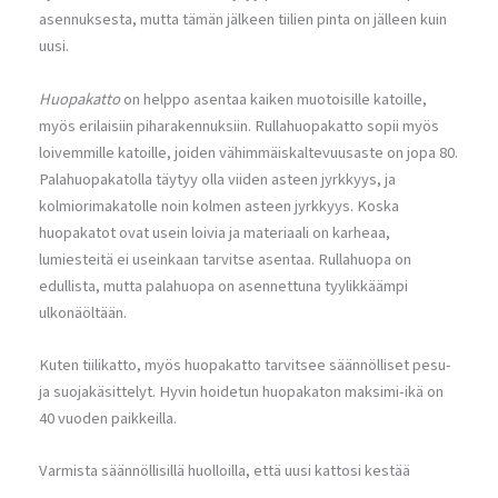
asennuksesta, mutta tämän jälkeen tiilien pinta on jälleen kuin
uusi.
Huopakatto
on helppo asentaa kaiken muotoisille katoille,
myös erilaisiin piharakennuksiin. Rullahuopakatto sopii myös
loivemmille katoille, joiden vähimmäiskaltevuusaste on jopa 80.
Palahuopakatolla täytyy olla viiden asteen jyrkkyys, ja
kolmiorimakatolle noin kolmen asteen jyrkkyys. Koska
huopakatot ovat usein loivia ja materiaali on karheaa,
lumiesteitä ei useinkaan tarvitse asentaa. Rullahuopa on
edullista, mutta palahuopa on asennettuna tyylikkäämpi
ulkonäöltään.
Kuten tiilikatto, myös huopakatto tarvitsee säännölliset pesu-
ja suojakäsittelyt. Hyvin hoidetun huopakaton maksimi-ikä on
40 vuoden paikkeilla.
Varmista säännöllisillä huolloilla, että uusi kattosi kestää