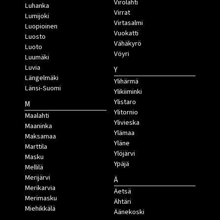
Virolahti
Luhanka
Virrat
Lumijoki
Virtasalmi
Luopioinen
Vuokatti
Luosto
Vähäkyrö
Luoto
Vöyri
Luumäki
Luvia
Y
Längelmäki
Ylihärmä
Länsi-Suomi
Ylikiiminki
Ylistaro
M
Ylitornio
Maalahti
Ylivieska
Maaninka
Ylämaa
Maksamaa
Yläne
Marttila
Ylöjärvi
Masku
Ypäjä
Mellilä
Merijärvi
Ä
Merikarvia
Äetsä
Merimasku
Ähtäri
Miehikkälä
Äänekoski