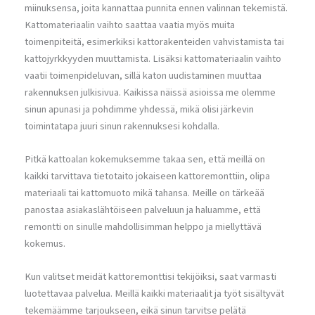
miinuksensa, joita kannattaa punnita ennen valinnan tekemistä.
Kattomateriaalin vaihto saattaa vaatia myös muita
toimenpiteitä, esimerkiksi kattorakenteiden vahvistamista tai
kattojyrkkyyden muuttamista. Lisäksi kattomateriaalin vaihto
vaatii toimenpideluvan, sillä katon uudistaminen muuttaa
rakennuksen julkisivua. Kaikissa näissä asioissa me olemme
sinun apunasi ja pohdimme yhdessä, mikä olisi järkevin
toimintatapa juuri sinun rakennuksesi kohdalla.
Pitkä kattoalan kokemuksemme takaa sen, että meillä on
kaikki tarvittava tietotaito jokaiseen kattoremonttiin, olipa
materiaali tai kattomuoto mikä tahansa. Meille on tärkeää
panostaa asiakaslähtöiseen palveluun ja haluamme, että
remontti on sinulle mahdollisimman helppo ja miellyttävä
kokemus.
Kun valitset meidät kattoremonttisi tekijöiksi, saat varmasti
luotettavaa palvelua. Meillä kaikki materiaalit ja työt sisältyvät
tekemäämme tarjoukseen, eikä sinun tarvitse pelätä