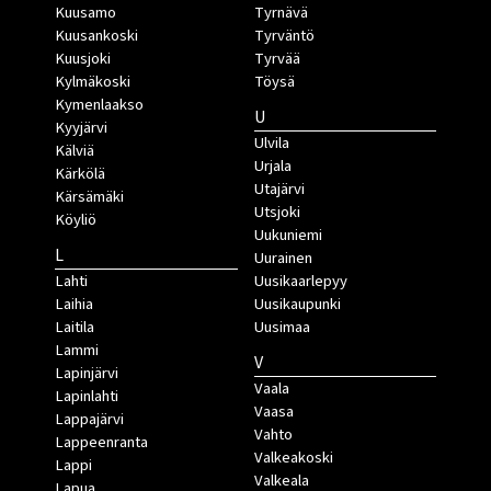
Kuusamo
Tyrnävä
Kuusankoski
Tyrväntö
Kuusjoki
Tyrvää
Kylmäkoski
Töysä
Kymenlaakso
U
Kyyjärvi
Ulvila
Kälviä
Urjala
Kärkölä
Utajärvi
Kärsämäki
Utsjoki
Köyliö
Uukuniemi
L
Uurainen
Lahti
Uusikaarlepyy
Laihia
Uusikaupunki
Laitila
Uusimaa
Lammi
V
Lapinjärvi
Vaala
Lapinlahti
Vaasa
Lappajärvi
Vahto
Lappeenranta
Valkeakoski
Lappi
Valkeala
Lapua