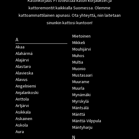
Katonkorjaus FI toteuttaa katon korjaukset ja
kattoremontit kaikkialla Suomessa. Olemme
kattoammattilainen apunasi. Ota yhteyttä, niin laitetaan
sinunkin kattosi kuntoon!
Mietoinen
A
Mikkeli
Akaa
Mouhijärvi
Alahärmä
Muhos
Alajärvi
Multia
Alastaro
Muonio
Alavieska
Mustasaari
Alavus
Muurame
Angelniemi
Muurla
Anjalankoski
Mynämäki
Anttola
Myrskylä
Artjärvi
Mäntsälä
Asikkala
Mänttä
Askainen
Mänttä-Vilppula
Askola
Mäntyharju
Aura
N