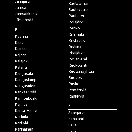
Jämijärvi
Rautalampi
Jämsä
Rautavaara
Jämsänkoski
Rautjärvi
Järvenpää
Reisjärvi
Renko
K
Riihimäki
Kaarina
Riistavesi
Kaavi
Ristiina
Kainuu
Ristijärvi
Kajaani
Rovaniemi
Kalajoki
Ruokolahti
Kalanti
Ruotsinpyhtää
Kangasala
Ruovesi
Kangaslampi
Rusko
Kangasniemi
Rymättylä
Kankaanpää
Rääkkylä
Kannonkoski
Kannus
S
Kanta-Häme
Saarijärvi
Karhula
Sahalahti
Karijoki
Salla
Karinainen
Salo