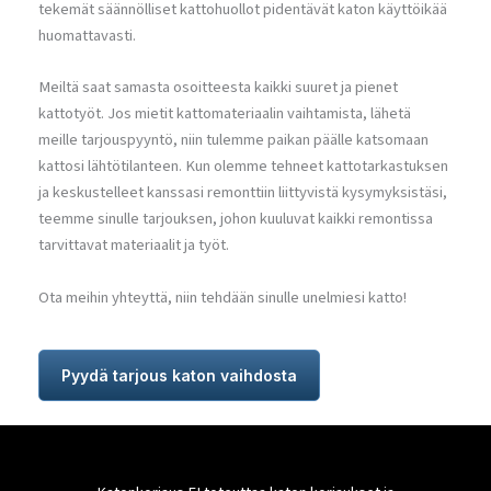
tekemät säännölliset kattohuollot pidentävät katon käyttöikää
huomattavasti.
Meiltä saat samasta osoitteesta kaikki suuret ja pienet
kattotyöt. Jos mietit kattomateriaalin vaihtamista, lähetä
meille tarjouspyyntö, niin tulemme paikan päälle katsomaan
kattosi lähtötilanteen. Kun olemme tehneet kattotarkastuksen
ja keskustelleet kanssasi remonttiin liittyvistä kysymyksistäsi,
teemme sinulle tarjouksen, johon kuuluvat kaikki remontissa
tarvittavat materiaalit ja työt.
Ota meihin yhteyttä, niin tehdään sinulle unelmiesi katto!
Pyydä tarjous katon vaihdosta