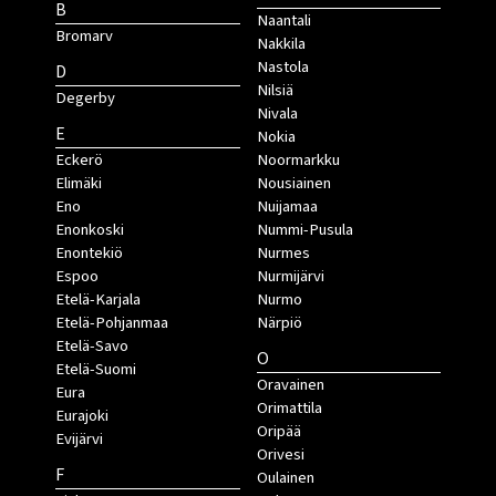
B
Naantali
Bromarv
Nakkila
Nastola
D
Nilsiä
Degerby
Nivala
E
Nokia
Eckerö
Noormarkku
Elimäki
Nousiainen
Eno
Nuijamaa
Enonkoski
Nummi-Pusula
Enontekiö
Nurmes
Espoo
Nurmijärvi
Etelä-Karjala
Nurmo
Etelä-Pohjanmaa
Närpiö
Etelä-Savo
O
Etelä-Suomi
Oravainen
Eura
Orimattila
Eurajoki
Oripää
Evijärvi
Orivesi
F
Oulainen