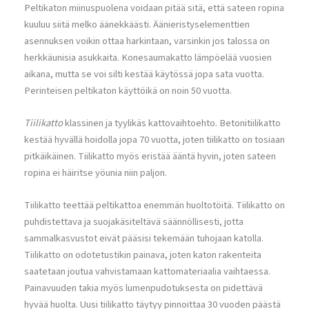
Peltikaton miinuspuolena voidaan pitää sitä, että sateen ropina
kuuluu siitä melko äänekkäästi. Äänieristyselementtien
asennuksen voikin ottaa harkintaan, varsinkin jos talossa on
herkkäunisia asukkaita. Konesaumakatto lämpöelää vuosien
aikana, mutta se voi silti kestää käytössä jopa sata vuotta.
Perinteisen peltikaton käyttöikä on noin 50 vuotta.
Tiilikatto
klassinen ja tyylikäs kattovaihtoehto. Betonitiilikatto
kestää hyvällä hoidolla jopa 70 vuotta, joten tiilikatto on tosiaan
pitkäikäinen. Tiilikatto myös eristää ääntä hyvin, joten sateen
ropina ei häiritse yöunia niin paljon.
Tiilikatto teettää peltikattoa enemmän huoltotöitä. Tiilikatto on
puhdistettava ja suojakäsiteltävä säännöllisesti, jotta
sammalkasvustot eivät pääsisi tekemään tuhojaan katolla.
Tiilikatto on odotetustikin painava, joten katon rakenteita
saatetaan joutua vahvistamaan kattomateriaalia vaihtaessa.
Painavuuden takia myös lumenpudotuksesta on pidettävä
hyvää huolta. Uusi tiilikatto täytyy pinnoittaa 30 vuoden päästä