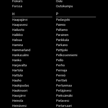
Fiskars
Oulu
Forssa
Outokumpu
H
P
Haapajärvi
Padasjoki
Haapavesi
Paimio
Hailuoto
Paltamo
Halikko
Parainen
Halsua
Parikkala
Hamina
Parkano
Hammarland
Pattijoki
Hankasalmi
Pelkosenniemi
Hanko
Pello
Harjavalta
Perho
Hartola
Pernaja
Hattula
Perniö
Hauho
Pertteli
Haukipudas
Pertunmaa
Haukivuori
Petäjävesi
Hausjärvi
Pieksämäki
Heinola
Pielavesi
Heinävesi
Pietarsaari