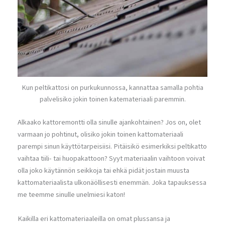
Kun peltikattosi on purkukunnossa, kannattaa samalla pohtia
palvelisiko jokin toinen katemateriaali paremmin.
Alkaako kattoremontti olla sinulle ajankohtainen? Jos on, olet
varmaan jo pohtinut, olisiko jokin toinen kattomateriaali
parempi sinun käyttötarpeisiisi. Pitäisikö esimerkiksi peltikatto
vaihtaa tiili- tai huopakattoon? Syyt materiaalin vaihtoon voivat
olla joko käytännön seikkoja tai ehkä pidät jostain muusta
kattomateriaalista ulkonäöllisesti enemmän. Joka tapauksessa
me teemme sinulle unelmiesi katon!
Kaikilla eri kattomateriaaleilla on omat plussansa ja