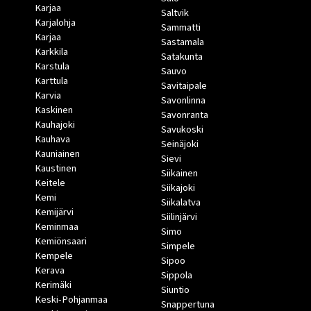
Karjaa
Saltvik
Karjalohja
Sammatti
Karjaa
Sastamala
Karkkila
Satakunta
Karstula
Sauvo
Karttula
Savitaipale
Karvia
Savonlinna
Kaskinen
Savonranta
Kauhajoki
Savukoski
Kauhava
Seinäjoki
Kauniainen
Sievi
Kaustinen
Siikainen
Keitele
Siikajoki
Kemi
Siikalatva
Kemijärvi
Siilinjärvi
Keminmaa
Simo
Kemiönsaari
Simpele
Kempele
Sipoo
Kerava
Sippola
Kerimäki
Siuntio
Keski-Pohjanmaa
Snappertuna