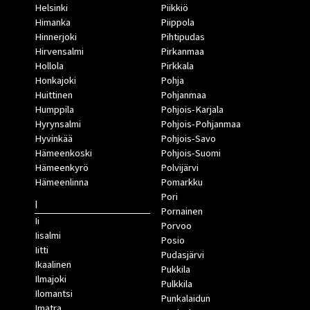
Helsinki
Piikkiö
Himanka
Piippola
Hinnerjoki
Pihtipudas
Hirvensalmi
Pirkanmaa
Hollola
Pirkkala
Honkajoki
Pohja
Huittinen
Pohjanmaa
Humppila
Pohjois-Karjala
Hyrynsalmi
Pohjois-Pohjanmaa
Hyvinkää
Pohjois-Savo
Hämeenkoski
Pohjois-Suomi
Hämeenkyrö
Polvijärvi
Hämeenlinna
Pomarkku
Pori
I
Pornainen
Ii
Porvoo
Iisalmi
Posio
Iitti
Pudasjärvi
Ikaalinen
Pukkila
Ilmajoki
Pulkkila
Ilomantsi
Punkalaidun
Imatra