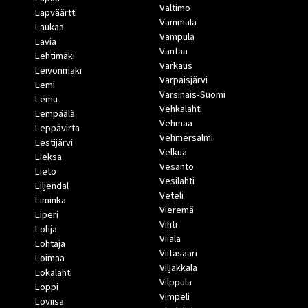
Valtimo
Lapväärtti
Vammala
Laukaa
Vampula
Lavia
Vantaa
Lehtimäki
Varkaus
Leivonmäki
Varpaisjärvi
Lemi
Varsinais-Suomi
Lemu
Vehkalahti
Lempäälä
Vehmaa
Leppävirta
Vehmersalmi
Lestijärvi
Velkua
Lieksa
Vesanto
Lieto
Vesilahti
Liljendal
Veteli
Liminka
Vieremä
Liperi
Vihti
Lohja
Viiala
Lohtaja
Viitasaari
Loimaa
Viljakkala
Lokalahti
Vilppula
Loppi
Vimpeli
Loviisa