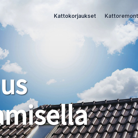
Kattokorjaukset
Kattoremont
aus
misella