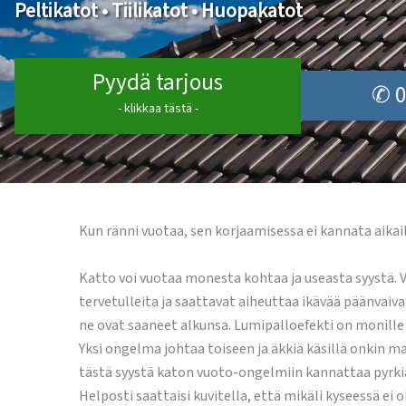
Peltikatot • Tiilikatot • Huopakatot
Pyydä tarjous
✆ 0
- klikkaa tästä -
Kun ränni vuotaa, sen korjaamisessa ei kannata aikai
Katto voi vuotaa monesta kohtaa ja useasta syystä. V
tervetulleita ja saattavat aiheuttaa ikävää päänvaiva
ne ovat saaneet alkunsa. Lumipalloefekti on monille
Yksi ongelma johtaa toiseen ja äkkiä käsillä onkin mas
tästä syystä katon vuoto-ongelmiin kannattaa pyrk
Helposti saattaisi kuvitella, että mikäli kyseessä ei o