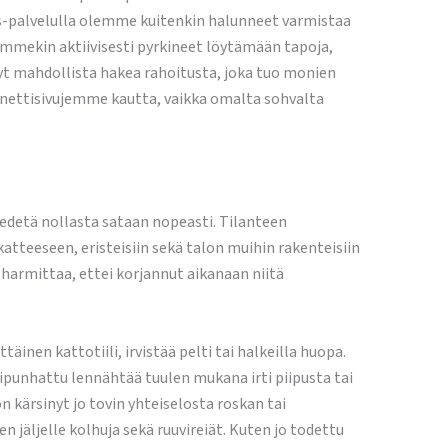
aus-palvelulla olemme kuitenkin halunneet varmistaa
lemmekin aktiivisesti pyrkineet löytämään tapoja,
t mahdollista hakea rahoitusta, joka tuo monien
 nettisivujemme kautta, vaikka omalta sohvalta
i edetä nollasta sataan nopeasti. Tilanteen
atteeseen, eristeisiin sekä talon muihin rakenteisiin
 harmittaa, ettei korjannut aikanaan niitä
täinen kattotiili, irvistää pelti tai halkeilla huopa.
piipunhattu lennähtää tuulen mukana irti piipusta tai
 kärsinyt jo tovin yhteiselosta roskan tai
 jäljelle kolhuja sekä ruuvireiät. Kuten jo todettu