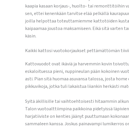
kaapia kasaan korjaus-, huolto- tai remonttitöihin 
sen, ettei kenenkään tarvitse elää pelkällä kaurapuu
joilla helpottaa toteuttamiemme kattotöiden kustan
kaipaamaa joustoa maksamiseen. Eikä sitä varten ta
käsin.
Kaikki kattosi vuotokorjaukset pettämättömän tiivii
Kattovuodot ovat ikäviä ja harvemmin kovin toivottuja
eskaloituessa pieni, nuppineulan pään kokoinen vuoto
asti. Pian sitä huomaa asuvansa talossa, josta home 
pikkuvikoja, jotka tuli lakaistua liiankin herkästi m
Syitä äkillisille tai vaihtoehtoisesti hitaammin alkuns
Talon vuotoalttiimpina paikkoina pidetyissä läpivienn
harjatiiviste on kenties jäänyt puuttumaan kokonaan.
sammaleen kanssa. Joskus painavampi lumikerros on rä