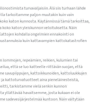
önostimista turvavaljaisiin. Älä siis turhaan lähde
ella tarkoitamme paljon muutakin kuin vain
a koko katon kunnosta. Käytännössä tämä tarkoittaa,
a koko katon yleiskunnon veloituksetta. Näin
 Kattojen kohdalla ongelmien ennakointi on
n kustannuksia kuin kattavampien kattokatastrofien
n lommojen, repeämien, reikien, kulumien tai
lua, että se luo katteelle riittävän suojan, että
mme savupiippujen, kattoikkunoiden, kattoluukkujen
 ja kattoturvatuotteet aina pieneläinesteistä,
 reitti, tarkistamme vielä senkin kunnon
ista yllättävää havaitsemme, josta kukaan ei ole
mme sadevesijärjestelmää kuntoon. Näin vältytään