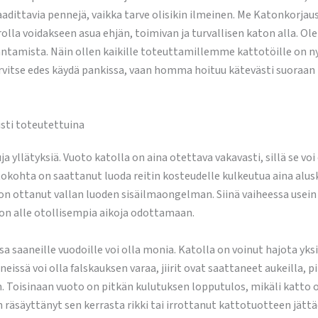
vaadittavia pennejä, vaikka tarve olisikin ilmeinen. Me Katonkorj
rolla voidakseen asua ehjän, toimivan ja turvallisen katon alla. O
tamista. Näin ollen kaikille toteuttamillemme kattotöille on ny
rvitse edes käydä pankissa, vaan homma hoituu kätevästi suoraan
sti toteutettuina
 yllätyksiä. Vuoto katolla on aina otettava vakavasti, sillä se vo
kohta on saattanut luoda reitin kosteudelle kulkeutua aina alusk
on ottanut vallan luoden sisäilmaongelman. Siinä vaiheessa usein
aton alle otollisempia aikoja odottamaan.
a saaneille vuodoille voi olla monia. Katolla on voinut hajota yksit
eissä voi olla falskauksen varaa, jiirit ovat saattaneet aukeilla, 
 Toisinaan vuoto on pitkän kulutuksen lopputulos, mikäli katto on
säyttänyt sen kerrasta rikki tai irrottanut kattotuotteen jättäen