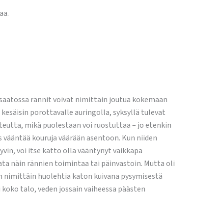
aa.
 saatossa rännit voivat nimittäin joutua kokemaan
, kesäisin porottavalle auringolla, syksyllä tulevat
teutta, mikä puolestaan voi ruostuttaa – jo etenkin
s vääntää kouruja väärään asentoon. Kun niiden
hyvin, voi itse katto olla vääntynyt vaikkapa
tata näin rännien toimintaa tai päinvastoin. Mutta oli
n nimittäin huolehtia katon kuivana pysymisestä
ti koko talo, veden jossain vaiheessa päästen