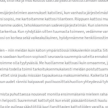
kää, sillä lika ja muu kulutus saattaa päästä ruostuttamaan laadu
vesijärjestelmien asennukset katollesi, kun vanhasta järjestelmäst
esi sopisi, me kartoitamme kattosi tilanteen. Riippuen kattosi mu
mme uuden, tehokkaamman sadevesijärjestelmän. Kun olemme m
jo tarkentua. Kun ryhdytään sitten tuumasta toimeen, vedämme var
tosi on korkea sekä vaikeakulkuinen, hyödynnämme henkilönostim
en – niin meidän kuin katon ympäristössä liikkuvienkin osalta. S
itys saadaan kuntoon sopivasti seuraavia suurempia sateita ennak
oimme olla tyytyväisiä. Me huollamme kattoasi kuin omaamme, jo
lmä todella toimii tarkoituksenmukaisesti meidän poistuttuamme
ettet sinä joudu missään tapauksessa maksumieheksi. Kaikella t
kun uudet rännisi kaipaavat puolivuosittaishuollon yhteydessä tyh
imista puhuttaessa nousevat monilla ensimmäisenä mieleen raha-a
n helposti. Suuremmat kattotyöt kun eivät pääsääntöisesti kuulu n
killa ole pulleaa säästötiliä juuri tarvittavien kattotöiden varalta