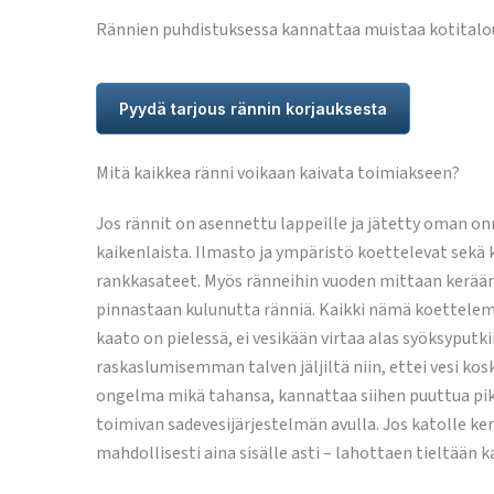
Rännien puhdistuksessa kannattaa muistaa kotitalous
Pyydä tarjous rännin korjauksesta
Mitä kaikkea ränni voikaan kaivata toimiakseen?
Jos rännit on asennettu lappeille ja jätetty oman o
kaikenlaista. Ilmasto ja ympäristö koettelevat sekä ku
rankkasateet. Myös ränneihin vuoden mittaan keräänt
pinnastaan kulunutta ränniä. Kaikki nämä koettelem
kaato on pielessä, ei vesikään virtaa alas syöksyputki
raskaslumisemman talven jäljiltä niin, ettei vesi kosk
ongelma mikä tahansa, kannattaa siihen puuttua pik
toimivan sadevesijärjestelmän avulla. Jos katolle kerä
mahdollisesti aina sisälle asti – lahottaen tieltään k