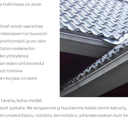
a todellisuus on aivan
lmat voivat vaarantaa
rikkinäinen tai huonosti
iriöttömästi ja voi näin
 talon sokkeleihin.
den yhteydessä
aan veden siirtämisestä
osti toimiva
en korjaus on usein
a tavalla, kutsu meidät
set paikalle. Me korjaamme ja huollamme kaikki rännit katosta, 
in omakotitalon, rivitalon, kerrostalon, piharakennuksen kuin hal