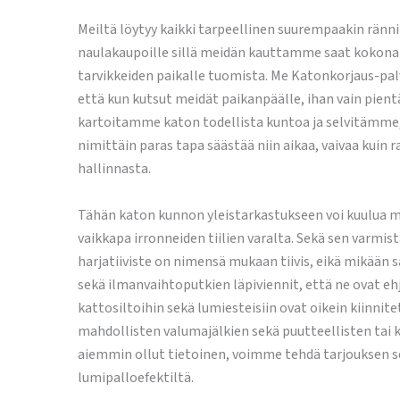
Meiltä löytyy kaikki tarpeellinen suurempaakin ränni
naulakaupoille sillä meidän kauttamme saat kokonais
tarvikkeiden paikalle tuomista. Me Katonkorjaus-pal
että kun kutsut meidät paikanpäälle, ihan vain pien
kartoitamme katon todellista kuntoa ja selvitämme,
nimittäin paras tapa säästää niin aikaa, vaivaa kui
hallinnasta.
Tähän katon kunnon yleistarkastukseen voi kuulua m
vaikkapa irronneiden tiilien varalta. Sekä sen varmis
harjatiiviste on nimensä mukaan tiivis, eikä mikään
sekä ilmanvaihtoputkien läpiviennit, että ne ovat eh
kattosiltoihin sekä lumiesteisiin ovat oikein kiinnit
mahdollisten valumajälkien sekä puutteellisten tai ka
aiemmin ollut tietoinen, voimme tehdä tarjouksen se
lumipalloefektiltä.