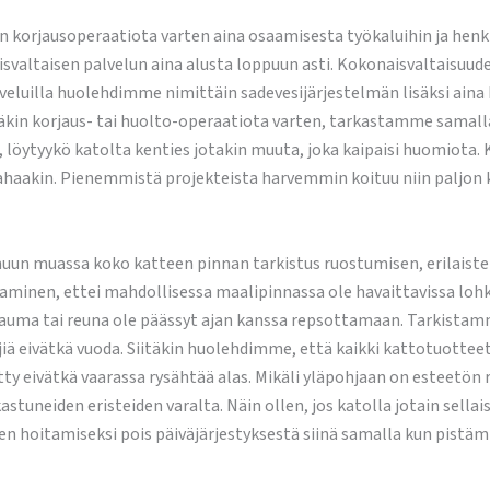
n korjausoperaatiota varten aina osaamisesta työkaluihin ja henkil
valtaisen palvelun aina alusta loppuun asti. Kokonaisvaltaisuud
veluilla huolehdimme nimittäin sadevesijärjestelmän lisäksi ain
täkin korjaus- tai huolto-operaatiota varten, tarkastamme samall
 löytyykö katolta kenties jotakin muuta, joka kaipaisi huomiota.
n rahaakin. Pienemmistä projekteista harvemmin koituu niin paljo
uun muassa koko katteen pinnan tarkistus ruostumisen, erilaiste
taminen, ettei mahdollisessa maalipinnassa ole havaittavissa lohkei
 sauma tai reuna ole päässyt ajan kanssa repsottamaan. Tarkista
jiä eivätkä vuoda. Siitäkin huolehdimme, että kaikki kattotuotteet
etty eivätkä vaarassa rysähtää alas. Mikäli yläpohjaan on esteetön
stuneiden eristeiden varalta. Näin ollen, jos katolla jotain sella
n hoitamiseksi pois päiväjärjestyksestä siinä samalla kun pistä