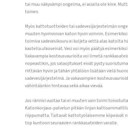
tai muu näkyvämpi ongelma, ei asialla ole kiire. Mutt
toinen.
Myös kattotuotteiden tai sadevesijärjestelmän onge
muuten hyvinvoivan katon hyvin voinnin. Esimerkiksi 
toimiva sadevesikouru ei kuljeta vettä alas katolta hä
kastella ulkoseinät. Vesi voi myös päätyä esimerkiksi
Vakavampia kosteusvaurioita voi ilmetä rankkasatei
nopeastikin, jos salaojitukset eivät pysty suoriutum
riittävän hyvin ja tähän yhtälöön lisätään vielä huon
sadevesijärjestelmä. Ja vakavampien kosteusvaurioid
vähintäänkin hintavaa sekä aikaa vievää.
Jos rännisi vuotaa tai ei muuten vain toimi toivotull
Katonkorjaus-palvelun pitkän linjan kattoammattilai
riippumatta. Taitavat kattotyöläisemme kiipeävät ni
top kuntoon seuraavien rankkasateiden varalle.