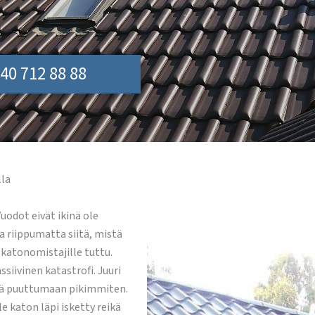
40 712 88 88
lla
uodot eivät ikinä ole
a riippumatta siitä, mistä
 katonomistajille tuttu.
siivinen katastrofi. Juuri
iä puuttumaan pikimmiten.
le katon läpi isketty reikä