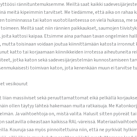
ttöösi rännituntemuksemme. Meiltä saat kaikki sadevesijärjestelm
sinä meitä kipeimmin tarvitset. Me tiedämme, että aika on rahaa 
nien toiminnassa tai katon vuototilanteessa on vielä hukassa, me 
oimeen. Meiltä saat niin rännien paikkaukset, saumojen tiivistyks
, joita kattosi kaipaa. Etsimme aina parhaan tavan ongelmien hal
tää, mutta toisinaan voidaan joutua kiinnittämään katosta irronn
unut katto tai korjaamaan kiinnikkeiden irrotessa aiheutuneita rei
teet, jotka katon sekä sadevesijärjestelmän kunnostamiseen tarv
ksenmukaisesti toimivan katon, jota kenenkään muun ei tarvitse tu
et vesikourut
 liian massiiviset sekä peruuttamattomat eikä pelkällä korjaukse
 näin ollen täytyy lähteä hakemaan muita ratkaisuja. Me Katonkorj
elmän. Ja vaihtoehtoja on, mistä valita. Halusit sitten pyöreät ta
on saatavilla oikeastaan kaikissa RAL-väreissä. Materiaalivaihtoeh
eilla. Kouruja saa myös pinnoitettuina niin, että ne pyrkivät hy