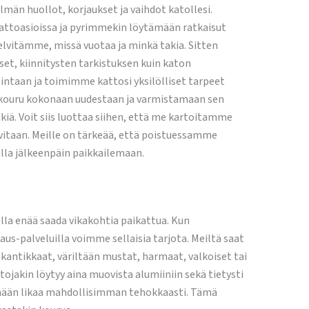
än huollot, korjaukset ja vaihdot katollesi.
kattoasioissa ja pyrimmekin löytämään ratkaisut
selvitämme, missä vuotaa ja minkä takia. Sitten
et, kiinnitysten tarkistuksen kuin katon
lintaan ja toimimme kattosi yksilölliset tarpeet
ut kouru kokonaan uudestaan ja varmistamaan sen
kiä. Voit siis luottaa siihen, että me kartoitamme
itaan. Meille on tärkeää, että poistuessamme
lla jälkeenpäin paikkailemaan.
lla enää saada vikakohtia paikattua. Kun
aus-palveluilla voimme sellaisia tarjota. Meiltä saat
i kantikkaat, väriltään mustat, harmaat, valkoiset tai
tojakin löytyy aina muovista alumiiniin sekä tietysti
lkimään likaa mahdollisimman tehokkaasti. Tämä