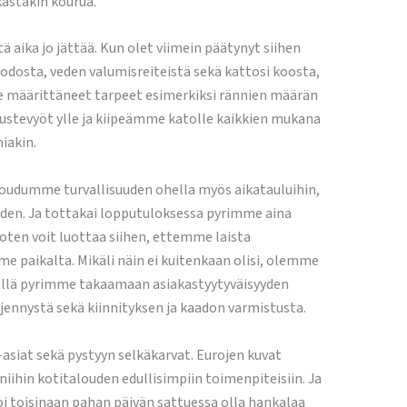
kastakin kourua.
ä aika jo jättää. Kun olet viimein päätynyt siihen
odosta, veden valumisreiteistä sekä kattosi koosta,
äärittäneet tarpeet esimerkiksi rännien määrän
ustevyöt ylle ja kiipeämme katolle kaikkien mukana
iakin.
itoudumme turvallisuuden ohella myös aikatauluihin,
oiden. Ja tottakai lopputuloksessa pyrimme aina
ten voit luottaa siihen, ettemme laista
 paikalta. Mikäli näin ei kuitenkaan olisi, olemme
ällä pyrimme takaamaan asiakastyytyväisyyden
jennystä sekä kiinnityksen ja kaadon varmistusta.
siat sekä pystyyn selkäkarvat. Eurojen kuvat
iihin kotitalouden edullisimpiin toimenpiteisiin. Ja
, voi toisinaan pahan päivän sattuessa olla hankalaa