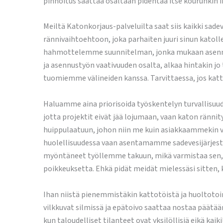
pinnoitus saattaa osaltaan pidentää itse kourunkin i
Meiltä Katonkorjaus-palveluilta saat siis kaikki sade
rännivaihtoehtoon, joka parhaiten juuri sinun katoll
hahmottelemme suunnitelman, jonka mukaan asenna
ja asennustyön vaativuuden osalta, alkaa hintakin 
tuomiemme välineiden kanssa. Tarvittaessa, jos kat
Haluamme aina priorisoida työskentelyn turvallisuud
jotta projektit eivät jää lojumaan, vaan katon ränn
huippulaatuun, johon niin me kuin asiakkaammekin v
huolellisuudessa vaan asentamamme sadevesijärjeste
myöntäneet työllemme takuun, mikä varmistaa sen, 
poikkeuksetta. Ehkä pidät meidät mielessäsi sitten, 
Ihan niistä pienemmistäkin kattotöistä ja huoltoto
vilkkuvat silmissä ja epätoivo saattaa nostaa päätää
kun taloudelliset tilanteet ovat yksilöllisiä eikä kai