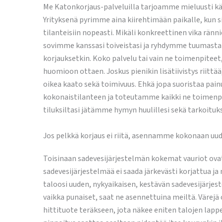
Me Katonkorjaus-palveluilla tarjoamme mieluusti käy
Yrityksenä pyrimme aina kiirehtimään paikalle, kun 
tilanteisiin nopeasti. Mikäli konkreettinen vika rän
sovimme kanssasi toiveistasi ja ryhdymme tuumasta t
korjauksetkin. Koko palvelu tai vain ne toimenpiteet
huomioon ottaen. Joskus pienikin lisätiivistys riit
oikea kaato sekä toimivuus. Ehkä jopa suoristaa pain
kokonaistilanteen ja toteutamme kaikki ne toimenpi
tiluksiltasi jätämme hymyn huulillesi sekä tarkoitu
Jos pelkkä korjaus ei riitä, asennamme kokonaan uud
Toisinaan sadevesijärjestelmän kokemat vauriot ovat
sadevesijärjestelmää ei saada järkevästi korjattua ja
taloosi uuden, nykyaikaisen, kestävän sadevesijärjest
vaikka punaiset, saat ne asennettuina meiltä. Värejä 
hittituote teräkseen, jota näkee eniten talojen lapp