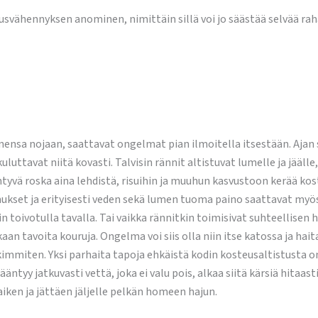
vähennyksen anominen, nimittäin sillä voi jo säästää selvää rah
nnensa nojaan, saattavat ongelmat pian ilmoitella itsestään. Ajan
luttavat niitä kovasti. Talvisin rännit altistuvat lumelle ja jäälle
yvä roska aina lehdistä, risuihin ja muuhun kasvustoon kerää kos
ukset ja erityisesti veden sekä lumen tuoma paino saattavat myö
in toivotulla tavalla. Tai vaikka rännitkin toimisivat suhteellisen 
aan tavoita kouruja. Ongelma voi siis olla niin itse katossa ja hai
immiten. Yksi parhaita tapoja ehkäistä kodin kosteusaltistusta o
äntyy jatkuvasti vettä, joka ei valu pois, alkaa siitä kärsiä hitaas
aiken ja jättäen jäljelle pelkän homeen hajun.