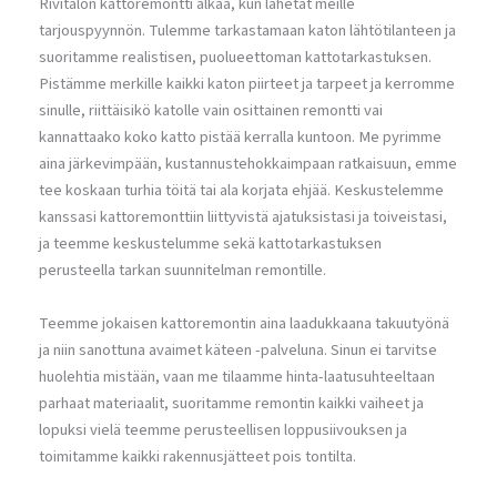
Rivitalon kattoremontti alkaa, kun lähetät meille
tarjouspyynnön. Tulemme tarkastamaan katon lähtötilanteen ja
suoritamme realistisen, puolueettoman kattotarkastuksen.
Pistämme merkille kaikki katon piirteet ja tarpeet ja kerromme
sinulle, riittäisikö katolle vain osittainen remontti vai
kannattaako koko katto pistää kerralla kuntoon. Me pyrimme
aina järkevimpään, kustannustehokkaimpaan ratkaisuun, emme
tee koskaan turhia töitä tai ala korjata ehjää. Keskustelemme
kanssasi kattoremonttiin liittyvistä ajatuksistasi ja toiveistasi,
ja teemme keskustelumme sekä kattotarkastuksen
perusteella tarkan suunnitelman remontille.
Teemme jokaisen kattoremontin aina laadukkaana takuutyönä
ja niin sanottuna avaimet käteen -palveluna. Sinun ei tarvitse
huolehtia mistään, vaan me tilaamme hinta-laatusuhteeltaan
parhaat materiaalit, suoritamme remontin kaikki vaiheet ja
lopuksi vielä teemme perusteellisen loppusiivouksen ja
toimitamme kaikki rakennusjätteet pois tontilta.