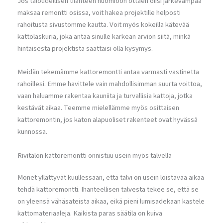
Jos taloudellisen tilanteen huomioon ottaen olisi järkevämpää
maksaa remontti osissa, voit hakea projektille helposti
rahoitusta sivustomme kautta. Voit myös kokeilla kätevää
kattolaskuria, joka antaa sinulle karkean arvion siitä, minkä
hintaisesta projektista saattaisi olla kysymys.
Meidän tekemämme kattoremontti antaa varmasti vastinetta
rahoillesi. Emme havittele vain mahdollisimman suurta voittoa,
vaan haluamme rakentaa kauniita ja turvallisia kattoja, jotka
kestävät aikaa. Teemme mielellämme myös osittaisen
kattoremontin, jos katon alapuoliset rakenteet ovat hyvässä
kunnossa.
Rivitalon kattoremontti onnistuu usein myös talvella
Monet yllättyvät kuullessaan, että talvi on usein loistavaa aikaa
tehdä kattoremontti. Ihanteellisen talvesta tekee se, että se
on yleensä vähäsateista aikaa, eikä pieni lumisadekaan kastele
kattomateriaaleja. Kaikista paras säätila on kuiva