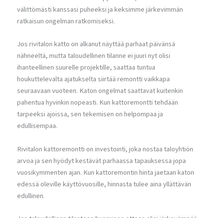
välittömästi kanssasi puheeksi ja keksimme järkevimmän
ratkaisun ongelman ratkomiseksi.
Jos rivitalon katto on alkanut näyttää parhaat päivänsä
nähneeltä, mutta taloudellinen tilanne ei juuri nyt olisi
ihanteellinen suurelle projektille, saattaa tuntua
houkuttelevalta ajatukselta siirtää remontti vaikkapa
seuraavaan vuoteen. Katon ongelmat saattavat kuitenkin
pahentua hyvinkin nopeasti. Kun kattoremontti tehdään
tarpeeksi ajoissa, sen tekemisen on helpompaa ja
edullisempaa.
Rivitalon kattoremontti on investointi, joka nostaa taloyhtiön
arvoa ja sen hyödyt kestävät parhaassa tapauksessa jopa
vuosikymmenten ajan. Kun kattoremontin hinta jaetaan katon
edessä oleville käyttövuosille, hinnasta tulee aina yllättävän
edullinen.