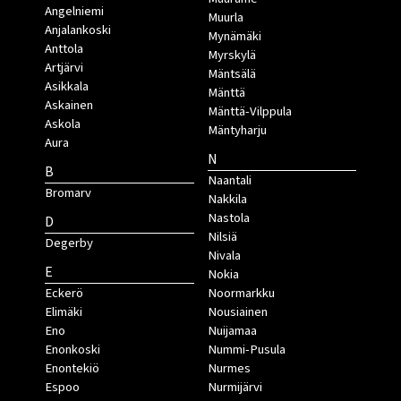
Angelniemi
Muurla
Anjalankoski
Mynämäki
Anttola
Myrskylä
Artjärvi
Mäntsälä
Asikkala
Mänttä
Askainen
Mänttä-Vilppula
Askola
Mäntyharju
Aura
N
B
Naantali
Bromarv
Nakkila
Nastola
D
Nilsiä
Degerby
Nivala
E
Nokia
Eckerö
Noormarkku
Elimäki
Nousiainen
Eno
Nuijamaa
Enonkoski
Nummi-Pusula
Enontekiö
Nurmes
Espoo
Nurmijärvi