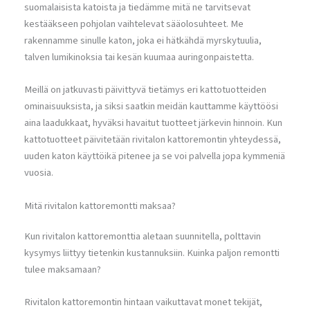
suomalaisista katoista ja tiedämme mitä ne tarvitsevat
kestääkseen pohjolan vaihtelevat sääolosuhteet. Me
rakennamme sinulle katon, joka ei hätkähdä myrskytuulia,
talven lumikinoksia tai kesän kuumaa auringonpaistetta.
Meillä on jatkuvasti päivittyvä tietämys eri kattotuotteiden
ominaisuuksista, ja siksi saatkin meidän kauttamme käyttöösi
aina laadukkaat, hyväksi havaitut tuotteet järkevin hinnoin. Kun
kattotuotteet päivitetään rivitalon kattoremontin yhteydessä,
uuden katon käyttöikä pitenee ja se voi palvella jopa kymmeniä
vuosia.
Mitä rivitalon kattoremontti maksaa?
Kun rivitalon kattoremonttia aletaan suunnitella, polttavin
kysymys liittyy tietenkin kustannuksiin. Kuinka paljon remontti
tulee maksamaan?
Rivitalon kattoremontin hintaan vaikuttavat monet tekijät,