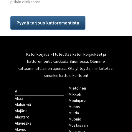
pitkän elinkaaren.
Pyydä tarjous kattoremontista
Katonkorjaus FI toteuttaa katon korjaukset ja
kattoremontit kaikkialla Suomessa. Olemme
kattoammattilainen apunasi. Ota yhteyttä, niin laitetaan
sinunkin kattosi kuntoon!
Mietoinen
A
Mikkeli
Akaa
Mouhijärvi
Alahärmä
Muhos
Alajärvi
Multia
Alastaro
Muonio
Alavieska
Mustasaari
Alavus
Muurame