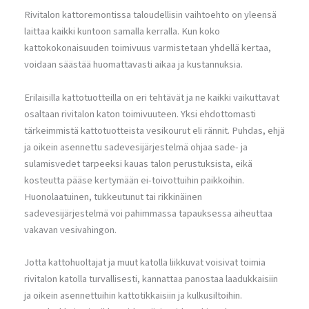
Rivitalon kattoremontissa taloudellisin vaihtoehto on yleensä
laittaa kaikki kuntoon samalla kerralla. Kun koko
kattokokonaisuuden toimivuus varmistetaan yhdellä kertaa,
voidaan säästää huomattavasti aikaa ja kustannuksia.
Erilaisilla kattotuotteilla on eri tehtävät ja ne kaikki vaikuttavat
osaltaan rivitalon katon toimivuuteen. Yksi ehdottomasti
tärkeimmistä kattotuotteista vesikourut eli rännit. Puhdas, ehjä
ja oikein asennettu sadevesijärjestelmä ohjaa sade- ja
sulamisvedet tarpeeksi kauas talon perustuksista, eikä
kosteutta pääse kertymään ei-toivottuihin paikkoihin.
Huonolaatuinen, tukkeutunut tai rikkinäinen
sadevesijärjestelmä voi pahimmassa tapauksessa aiheuttaa
vakavan vesivahingon.
Jotta kattohuoltajat ja muut katolla liikkuvat voisivat toimia
rivitalon katolla turvallisesti, kannattaa panostaa laadukkaisiin
ja oikein asennettuihin kattotikkaisiin ja kulkusiltoihin.