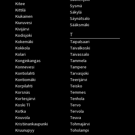
Kitee
Sysmä
Kittilä
Säkylä
Kiukainen
Säynätsalo
Kiuruvesi
Sääksmäki
Kivijärvi
T
Kodisjoki
Kokemäki
Taipalsaari
Kokkola
Taivalkoski
Kolari
Taivassalo
Konginkangas
Tammela
Konnevesi
Tampere
Kontiolahti
Tarvasjoki
Kontiomäki
Teerijärvi
Korpilahti
Teisko
Korsnäs
Temmes
Kortesjärvi
Tenhola
Koski Tl
Tervo
Kotka
Tervola
Kouvola
Teuva
Kristiinankaupunki
Tohmajärvi
Kruunupyy
Toholampi