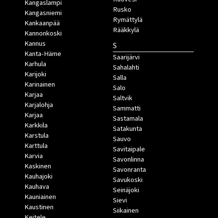
Kangaslampi
Rusko
Kangasniemi
Rymättylä
Kankaanpää
Rääkkylä
Kannonkoski
Kannus
S
Kanta-Häme
Saarijärvi
Karhula
Sahalahti
Karijoki
Salla
Karinainen
Salo
Karjaa
Saltvik
Karjalohja
Sammatti
Karjaa
Sastamala
Karkkila
Satakunta
Karstula
Sauvo
Karttula
Savitaipale
Karvia
Savonlinna
Kaskinen
Savonranta
Kauhajoki
Savukoski
Kauhava
Seinäjoki
Kauniainen
Sievi
Kaustinen
Siikainen
Keitele