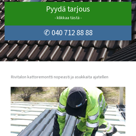
Pyydä tarjous
- klikkaa tästä -
✆ 040 712 88 88
Rivitalon kattoremontti nopeasti ja asukkaita ajatellen