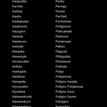
Harjavalta
Perho
Hartola
Pernaja
Hattula
Perniö
Hauho
Pertteli
Haukipudas
Pertunmaa
Haukivuori
Petäjävesi
Hausjärvi
Pieksämäki
Heinola
Pielavesi
Heinävesi
Pietarsaari
Helsinki
Piikkiö
Himanka
Piippola
Hinnerjoki
Pihtipudas
Hirvensalmi
Pirkanmaa
Hollola
Pirkkala
Honkajoki
Pohja
Huittinen
Pohjanmaa
Humppila
Pohjois-Karjala
Hyrynsalmi
Pohjois-Pohjanmaa
Hyvinkää
Pohjois-Savo
Hämeenkoski
Pohjois-Suomi
Hämeenkyrö
Polvijärvi
Hämeenlinna
Pomarkku