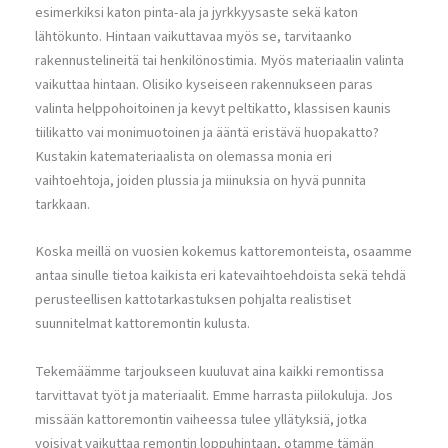
esimerkiksi katon pinta-ala ja jyrkkyysaste sekä katon
lähtökunto. Hintaan vaikuttavaa myös se, tarvitaanko
rakennustelineitä tai henkilönostimia. Myös materiaalin valinta
vaikuttaa hintaan. Olisiko kyseiseen rakennukseen paras
valinta helppohoitoinen ja kevyt peltikatto, klassisen kaunis
tiilikatto vai monimuotoinen ja ääntä eristävä huopakatto?
Kustakin katemateriaalista on olemassa monia eri
vaihtoehtoja, joiden plussia ja miinuksia on hyvä punnita
tarkkaan.
Koska meillä on vuosien kokemus kattoremonteista, osaamme
antaa sinulle tietoa kaikista eri katevaihtoehdoista sekä tehdä
perusteellisen kattotarkastuksen pohjalta realistiset
suunnitelmat kattoremontin kulusta.
Tekemäämme tarjoukseen kuuluvat aina kaikki remontissa
tarvittavat työt ja materiaalit. Emme harrasta piilokuluja. Jos
missään kattoremontin vaiheessa tulee yllätyksiä, jotka
voisivat vaikuttaa remontin loppuhintaan, otamme tämän