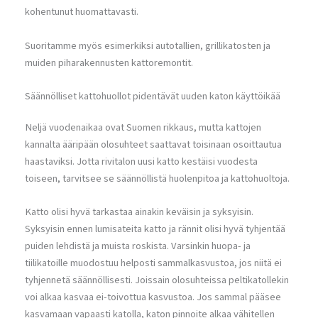
kohentunut huomattavasti.
Suoritamme myös esimerkiksi autotallien, grillikatosten ja
muiden piharakennusten kattoremontit.
Säännölliset kattohuollot pidentävät uuden katon käyttöikää
Neljä vuodenaikaa ovat Suomen rikkaus, mutta kattojen
kannalta ääripään olosuhteet saattavat toisinaan osoittautua
haastaviksi. Jotta rivitalon uusi katto kestäisi vuodesta
toiseen, tarvitsee se säännöllistä huolenpitoa ja kattohuoltoja.
Katto olisi hyvä tarkastaa ainakin keväisin ja syksyisin.
Syksyisin ennen lumisateita katto ja rännit olisi hyvä tyhjentää
puiden lehdistä ja muista roskista. Varsinkin huopa- ja
tiilikatoille muodostuu helposti sammalkasvustoa, jos niitä ei
tyhjennetä säännöllisesti. Joissain olosuhteissa peltikatollekin
voi alkaa kasvaa ei-toivottua kasvustoa. Jos sammal pääsee
kasvamaan vapaasti katolla, katon pinnoite alkaa vähitellen