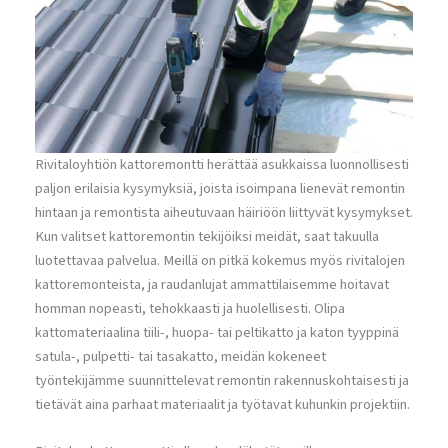
Rivitaloyhtiön kattoremontti herättää asukkaissa luonnollisesti
paljon erilaisia kysymyksiä, joista isoimpana lienevät remontin
hintaan ja remontista aiheutuvaan häiriöön liittyvät kysymykset.
Kun valitset kattoremontin tekijöiksi meidät, saat takuulla
luotettavaa palvelua. Meillä on pitkä kokemus myös rivitalojen
kattoremonteista, ja raudanlujat ammattilaisemme hoitavat
homman nopeasti, tehokkaasti ja huolellisesti. Olipa
kattomateriaalina tiili-, huopa- tai peltikatto ja katon tyyppinä
satula-, pulpetti- tai tasakatto, meidän kokeneet
työntekijämme suunnittelevat remontin rakennuskohtaisesti ja
tietävät aina parhaat materiaalit ja työtavat kuhunkin projektiin.