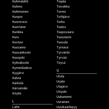
Kuhmalahti
Toijala
Kuhmo
Toivakka
Kuhmoinen
Tornio
Kuopio
Tottijärvi
Kuorevesi
Turku
Kuortane
Tuulos
Kurikka
Tuupovaara
Kuru
Tuusniemi
Kustavi
Tuusula
Kuusamo
Tyrnävä
Kuusankoski
Tyrväntö
Kuusjoki
Tyrvää
Kylmäkoski
Töysä
Kymenlaakso
U
Kyyjärvi
Ulvila
Kälviä
Urjala
Kärkölä
Utajärvi
Kärsämäki
Utsjoki
Köyliö
Uukuniemi
L
Uurainen
Lahti
Uusikaarlepyy