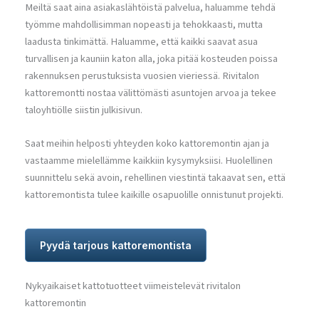
Meiltä saat aina asiakaslähtöistä palvelua, haluamme tehdä
työmme mahdollisimman nopeasti ja tehokkaasti, mutta
laadusta tinkimättä. Haluamme, että kaikki saavat asua
turvallisen ja kauniin katon alla, joka pitää kosteuden poissa
rakennuksen perustuksista vuosien vieriessä. Rivitalon
kattoremontti nostaa välittömästi asuntojen arvoa ja tekee
taloyhtiölle siistin julkisivun.
Saat meihin helposti yhteyden koko kattoremontin ajan ja
vastaamme mielellämme kaikkiin kysymyksiisi. Huolellinen
suunnittelu sekä avoin, rehellinen viestintä takaavat sen, että
kattoremontista tulee kaikille osapuolille onnistunut projekti.
Pyydä tarjous kattoremontista
Nykyaikaiset kattotuotteet viimeistelevät rivitalon
kattoremontin