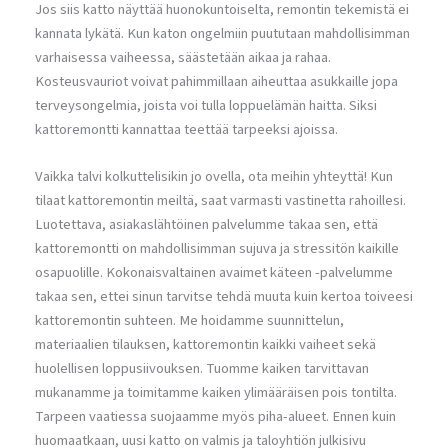
Jos siis katto näyttää huonokuntoiselta, remontin tekemistä ei
kannata lykätä. Kun katon ongelmiin puututaan mahdollisimman
varhaisessa vaiheessa, säästetään aikaa ja rahaa.
Kosteusvauriot voivat pahimmillaan aiheuttaa asukkaille jopa
terveysongelmia, joista voi tulla loppuelämän haitta. Siksi
kattoremontti kannattaa teettää tarpeeksi ajoissa.
Vaikka talvi kolkuttelisikin jo ovella, ota meihin yhteyttä! Kun
tilaat kattoremontin meiltä, saat varmasti vastinetta rahoillesi.
Luotettava, asiakaslähtöinen palvelumme takaa sen, että
kattoremontti on mahdollisimman sujuva ja stressitön kaikille
osapuolille. Kokonaisvaltainen avaimet käteen -palvelumme
takaa sen, ettei sinun tarvitse tehdä muuta kuin kertoa toiveesi
kattoremontin suhteen. Me hoidamme suunnittelun,
materiaalien tilauksen, kattoremontin kaikki vaiheet sekä
huolellisen loppusiivouksen. Tuomme kaiken tarvittavan
mukanamme ja toimitamme kaiken ylimääräisen pois tontilta.
Tarpeen vaatiessa suojaamme myös piha-alueet. Ennen kuin
huomaatkaan, uusi katto on valmis ja taloyhtiön julkisivu