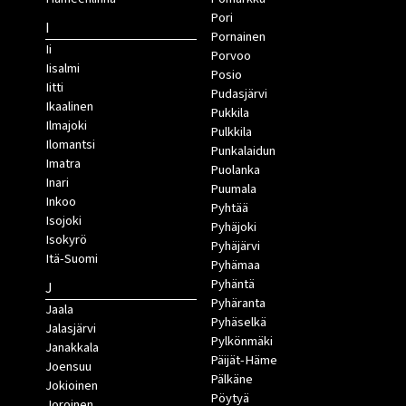
Pori
I
Pornainen
Ii
Porvoo
Iisalmi
Posio
Iitti
Pudasjärvi
Ikaalinen
Pukkila
Ilmajoki
Pulkkila
Ilomantsi
Punkalaidun
Imatra
Puolanka
Inari
Puumala
Inkoo
Pyhtää
Isojoki
Pyhäjoki
Isokyrö
Pyhäjärvi
Itä-Suomi
Pyhämaa
Pyhäntä
J
Pyhäranta
Jaala
Pyhäselkä
Jalasjärvi
Pylkönmäki
Janakkala
Päijät-Häme
Joensuu
Pälkäne
Jokioinen
Pöytyä
Joroinen