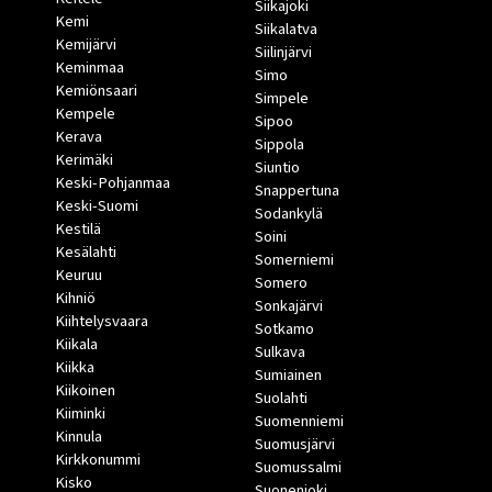
Siikajoki
Kemi
Siikalatva
Kemijärvi
Siilinjärvi
Keminmaa
Simo
Kemiönsaari
Simpele
Kempele
Sipoo
Kerava
Sippola
Kerimäki
Siuntio
Keski-Pohjanmaa
Snappertuna
Keski-Suomi
Sodankylä
Kestilä
Soini
Kesälahti
Somerniemi
Keuruu
Somero
Kihniö
Sonkajärvi
Kiihtelysvaara
Sotkamo
Kiikala
Sulkava
Kiikka
Sumiainen
Kiikoinen
Suolahti
Kiiminki
Suomenniemi
Kinnula
Suomusjärvi
Kirkkonummi
Suomussalmi
Kisko
Suonenjoki