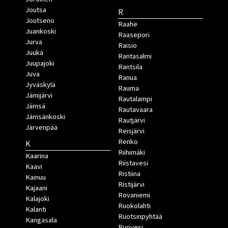
Joutsa
R
Joutseno
Raahe
Juankoski
Raasepori
Jurva
Raisio
Juuka
Rantasalmi
Juupajoki
Rantsila
Juva
Ranua
Jyväskylä
Rauma
Jämijärvi
Rautalampi
Jämsä
Rautavaara
Jämsänkoski
Rautjärvi
Järvenpää
Reisjärvi
Renko
K
Riihimäki
Kaarina
Riistavesi
Kaavi
Ristiina
Kainuu
Ristijärvi
Kajaani
Rovaniemi
Kalajoki
Ruokolahti
Kalanti
Ruotsinpyhtää
Kangasala
Ruovesi