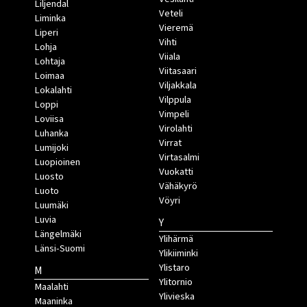
Liljendal
Veteli
Liminka
Vieremä
Liperi
Vihti
Lohja
Viiala
Lohtaja
Viitasaari
Loimaa
Viljakkala
Lokalahti
Vilppula
Loppi
Vimpeli
Loviisa
Virolahti
Luhanka
Virrat
Lumijoki
Virtasalmi
Luopioinen
Vuokatti
Luosto
Vähäkyrö
Luoto
Vöyri
Luumäki
Luvia
Y
Längelmäki
Ylihärmä
Länsi-Suomi
Ylikiiminki
Ylistaro
M
Ylitornio
Maalahti
Ylivieska
Maaninka