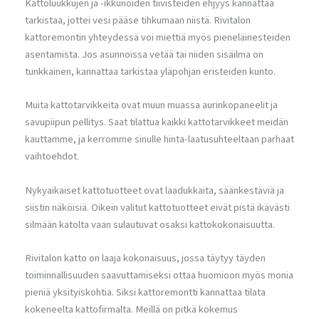
Kattoluukkujen ja -ikkunoiden tiivisteiden ehjyys kannattaa
tarkistaa, jottei vesi pääse tihkumaan niistä. Rivitalon
kattoremontin yhteydessä voi miettiä myös pieneläinesteiden
asentamista. Jos asunnoissa vetää tai niiden sisäilma on
tunkkainen, kannattaa tarkistaa yläpohjan eristeiden kunto.
Muita kattotarvikkeita ovat muun muassa aurinkopaneelit ja
savupiipun pellitys. Saat tilattua kaikki kattotarvikkeet meidän
kauttamme, ja kerromme sinulle hinta-laatusuhteeltaan parhaat
vaihtoehdot.
Nykyaikaiset kattotuotteet ovat laadukkaita, säänkestäviä ja
siistin näköisiä. Oikein valitut kattotuotteet eivät pistä ikävästi
silmään katolta vaan sulautuvat osaksi kattokokonaisuutta.
Rivitalon katto on laaja kokonaisuus, jossa täytyy täyden
toiminnallisuuden saavuttamiseksi ottaa huomioon myös monia
pieniä yksityiskohtia. Siksi kattoremontti kannattaa tilata
kokeneelta kattofirmalta. Meillä on pitkä kokemus