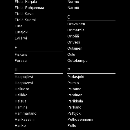
Etelä-Karjala
Nurmo
Etelä-Pohjanmaa
Närpiö
Etelä-Savo
O
Etelä-Suomi
Oravainen
Eura
Orimattila
Eurajoki
Oripää
Evijärvi
Orivesi
F
Oulainen
Fiskars
Oulu
Forssa
Outokumpu
H
P
Haapajärvi
Padasjoki
Haapavesi
Paimio
Hailuoto
Paltamo
Halikko
Parainen
Halsua
Parikkala
Hamina
Parkano
Hammarland
Pattijoki
Hankasalmi
Pelkosenniemi
Hanko
Pello