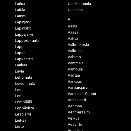
Laihia
Uusikaupunki
Laitila
Uusimaa
Lammi
V
Lapinjärvi
Vaala
Lapinlahti
Vaasa
Lappajärvi
Vahto
Lappeenranta
Valkeakoski
Lappi
Valkeala
Lapua
Valtimo
Lapväärtti
Vammala
Laukaa
Vampula
Lavia
Vantaa
Lehtimäki
Varkaus
Leivonmäki
Varpaisjärvi
Lemi
Varsinais-Suomi
Lemu
Vehkalahti
Lempäälä
Vehmaa
Leppävirta
Vehmersalmi
Lestijärvi
Velkua
Lieksa
Vesanto
Lieto
Vesilahti