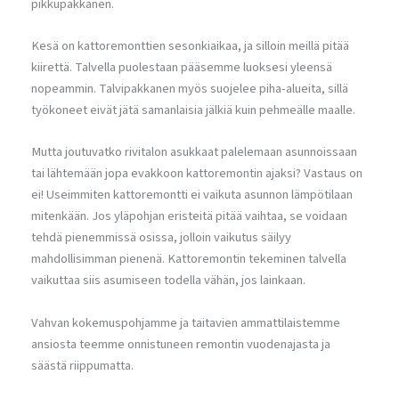
pikkupakkanen.
Kesä on kattoremonttien sesonkiaikaa, ja silloin meillä pitää
kiirettä. Talvella puolestaan pääsemme luoksesi yleensä
nopeammin. Talvipakkanen myös suojelee piha-alueita, sillä
työkoneet eivät jätä samanlaisia jälkiä kuin pehmeälle maalle.
Mutta joutuvatko rivitalon asukkaat palelemaan asunnoissaan
tai lähtemään jopa evakkoon kattoremontin ajaksi? Vastaus on
ei! Useimmiten kattoremontti ei vaikuta asunnon lämpötilaan
mitenkään. Jos yläpohjan eristeitä pitää vaihtaa, se voidaan
tehdä pienemmissä osissa, jolloin vaikutus säilyy
mahdollisimman pienenä. Kattoremontin tekeminen talvella
vaikuttaa siis asumiseen todella vähän, jos lainkaan.
Vahvan kokemuspohjamme ja taitavien ammattilaistemme
ansiosta teemme onnistuneen remontin vuodenajasta ja
säästä riippumatta.