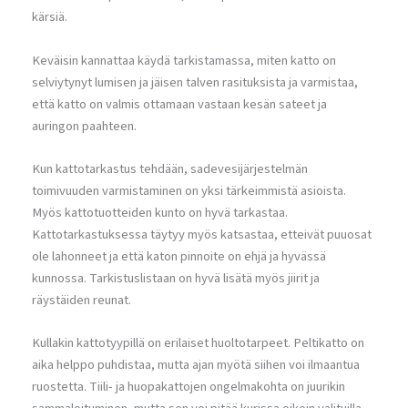
kärsiä.
Keväisin kannattaa käydä tarkistamassa, miten katto on
selviytynyt lumisen ja jäisen talven rasituksista ja varmistaa,
että katto on valmis ottamaan vastaan kesän sateet ja
auringon paahteen.
Kun kattotarkastus tehdään, sadevesijärjestelmän
toimivuuden varmistaminen on yksi tärkeimmistä asioista.
Myös kattotuotteiden kunto on hyvä tarkastaa.
Kattotarkastuksessa täytyy myös katsastaa, etteivät puuosat
ole lahonneet ja että katon pinnoite on ehjä ja hyvässä
kunnossa. Tarkistuslistaan on hyvä lisätä myös jiirit ja
räystäiden reunat.
Kullakin kattotyypillä on erilaiset huoltotarpeet. Peltikatto on
aika helppo puhdistaa, mutta ajan myötä siihen voi ilmaantua
ruostetta. Tiili- ja huopakattojen ongelmakohta on juurikin