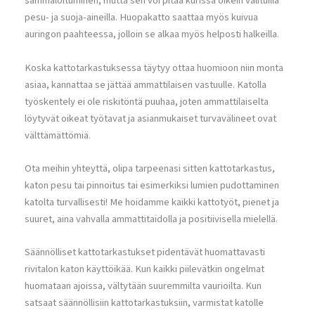
sammaloituminen, mutta sen voi pitää kurissa oikein valituilla
pesu- ja suoja-aineilla. Huopakatto saattaa myös kuivua
auringon paahteessa, jolloin se alkaa myös helposti halkeilla.
Koska kattotarkastuksessa täytyy ottaa huomioon niin monta
asiaa, kannattaa se jättää ammattilaisen vastuulle. Katolla
työskentely ei ole riskitöntä puuhaa, joten ammattilaiselta
löytyvät oikeat työtavat ja asianmukaiset turvavälineet ovat
välttämättömiä.
Ota meihin yhteyttä, olipa tarpeenasi sitten kattotarkastus,
katon pesu tai pinnoitus tai esimerkiksi lumien pudottaminen
katolta turvallisesti! Me hoidamme kaikki kattotyöt, pienet ja
suuret, aina vahvalla ammattitaidolla ja positiivisella mielellä.
Säännölliset kattotarkastukset pidentävät huomattavasti
rivitalon katon käyttöikää. Kun kaikki piilevätkin ongelmat
huomataan ajoissa, vältytään suuremmilta vaurioilta. Kun
satsaat säännöllisiin kattotarkastuksiin, varmistat katolle