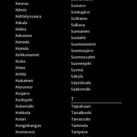
Keuruu
Somero
Kihniö
Sonkajärvi
Kiihtelysvaara
Sotkamo
Kiikala
Sulkava
Kiikka
Sumiainen
Kiikoinen
Suolahti
Kiiminki
Suomenniemi
Kinnula
Suomusjärvi
Kirkkonummi
Suomussalmi
Kisko
Suonenjoki
Kitee
Sysmä
Kittilä
Säkylä
Kiukainen
Säynätsalo
Kiuruvesi
Sääksmäki
Kivijärvi
T
Kodisjoki
Kokemäki
Taipalsaari
Kokkola
Taivalkoski
Kolari
Taivassalo
Konginkangas
Tammela
Konnevesi
Tampere