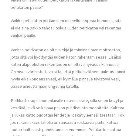
Miten onnistuu uuden peltikaton rakentaminen vanhan
peltikaton päälle?
Vaikka peltikaton purkaminen on melko nopeaa hommaa, sitä
ei ole aina pakko tehdä; joskus uuden peltikaton vai rakentaa
vanhan päälle.
Vanhan peltikaton on oltava ehjä ja toiminnaltaan moitteeton,
jotta sitä voi hyödyntää uuden katon rakentamisessa. Lisäksi
katon alapuolisten rakenteiden on oltava hyvässä kunnossa.
On myös varmistuttava siitä, että peltien välinen tuuletus toimii
hyvin eikä kondenssivesi, eli kylmälle pinnalle tiivistyvä vesi,
pääse aiheuttamaan ongelmia katolla.
Peltikatto sopii monenlaisille rakennuksille, sillä se on kevyt ja
kestävä, eikä se kaipaa paljon puhdistustoimenpiteitä. Kalteva
ja liukas katto pudottaa lehdet ja roskat yleensä itsestään. Toki
jos rakennuksen lähellä on runsaasti roskaavia puita, kattoa
joutuu luultavasti puhdistamaan enemmän. Peltikatto saattaa