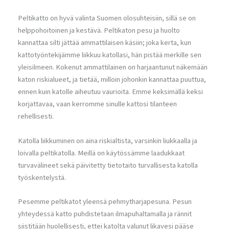
Peltikatto on hyvä valinta Suomen olosuhteisiin, sillä se on
helppohoitoinen ja kestävä. Peltikaton pesu ja huolto
kannattaa silti jättää ammattilaisen käsiin; joka kerta, kun
kattotyöntekijämme liikkuu katollasi, hän pistää merkille sen
yleisilmeen. Kokenut ammattilainen on harjaantunut näkemään
katon riskialueet, ja tietää, milloin johonkin kannattaa puuttua,
ennen kuin katolle aiheutuu vaurioita. Emme keksimällä keksi
korjattavaa, vaan kerromme sinulle kattosi tilanteen
rehellisesti.
Katolla liikkuminen on aina riskialtista, varsinkin liukkaalla ja
loivalla peltikatolla. Meillä on käytössämme laadukkaat
turvavälineet sekä päivitetty tietotaito turvallisesta katolla
työskentelystä.
Pesemme peltikatot yleensä pehmytharjapesuna. Pesun
yhteydessä katto puhdistetaan ilmapuhaltamalla ja rännit
siistitään huolellisesti, ettei katolta valunut likavesi pääse