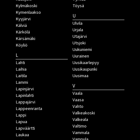
Kylmäkoski
Töysä
Kymenlaakso
U
Kyyjärvi
Ulvila
Kälviä
Urjala
Kärkölä
Utajärvi
Kärsämäki
Utsjoki
Köyliö
Uukuniemi
L
Uurainen
Lahti
Uusikaarlepyy
Laihia
Uusikaupunki
Laitila
Uusimaa
Lammi
V
Lapinjärvi
Vaala
Lapinlahti
Vaasa
Lappajärvi
Vahto
Lappeenranta
Valkeakoski
Lappi
Valkeala
Lapua
Valtimo
Lapväärtti
Vammala
Laukaa
Vampula