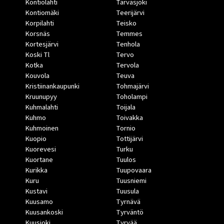
Kontiolahti
Tarvasjoki
Kontiomäki
Teerijärvi
Korpilahti
Teisko
Korsnäs
Temmes
Kortesjärvi
Tenhola
Koski Tl
Tervo
Kotka
Tervola
Kouvola
Teuva
Kristiinankaupunki
Tohmajärvi
Kruunupyy
Toholampi
Kuhmalahti
Toijala
Kuhmo
Toivakka
Kuhmoinen
Tornio
Kuopio
Tottijärvi
Kuorevesi
Turku
Kuortane
Tuulos
Kurikka
Tuupovaara
Kuru
Tuusniemi
Kustavi
Tuusula
Kuusamo
Tyrnävä
Kuusankoski
Tyrväntö
Kuusjoki
Tyrvää