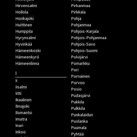
Hirvensalmi
Pirkanmaa
Hollola
Pirkkala
Honkajoki
Pohja
Huittinen
Pohjanmaa
Humppila
Pohjois-Karjala
Hyrynsalmi
Pohjois-Pohjanmaa
Hyvinkää
Pohjois-Savo
Hämeenkoski
Pohjois-Suomi
Hämeenkyrö
Polvijärvi
Hämeenlinna
Pomarkku
Pori
I
Pornainen
Ii
Porvoo
Iisalmi
Posio
Iitti
Pudasjärvi
Ikaalinen
Pukkila
Ilmajoki
Pulkkila
Ilomantsi
Punkalaidun
Imatra
Puolanka
Inari
Puumala
Inkoo
Pyhtää