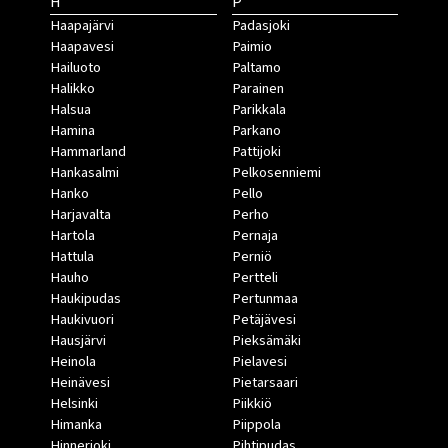
H
P
Haapajärvi
Padasjoki
Haapavesi
Paimio
Hailuoto
Paltamo
Halikko
Parainen
Halsua
Parikkala
Hamina
Parkano
Hammarland
Pattijoki
Hankasalmi
Pelkosenniemi
Hanko
Pello
Harjavalta
Perho
Hartola
Pernaja
Hattula
Perniö
Hauho
Pertteli
Haukipudas
Pertunmaa
Haukivuori
Petäjävesi
Hausjärvi
Pieksämäki
Heinola
Pielavesi
Heinävesi
Pietarsaari
Helsinki
Piikkiö
Himanka
Piippola
Hinnerjoki
Pihtipudas