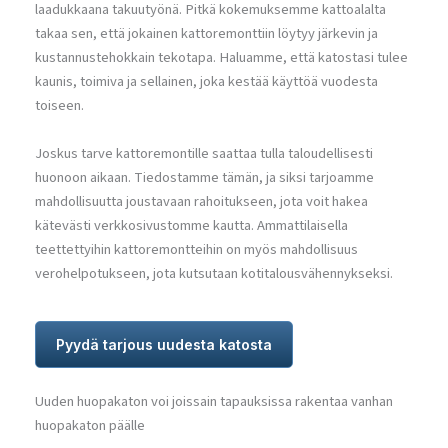
laadukkaana takuutyönä. Pitkä kokemuksemme kattoalalta
takaa sen, että jokainen kattoremonttiin löytyy järkevin ja
kustannustehokkain tekotapa. Haluamme, että katostasi tulee
kaunis, toimiva ja sellainen, joka kestää käyttöä vuodesta
toiseen.
Joskus tarve kattoremontille saattaa tulla taloudellisesti
huonoon aikaan. Tiedostamme tämän, ja siksi tarjoamme
mahdollisuutta joustavaan rahoitukseen, jota voit hakea
kätevästi verkkosivustomme kautta. Ammattilaisella
teettettyihin kattoremontteihin on myös mahdollisuus
verohelpotukseen, jota kutsutaan kotitalousvähennykseksi.
Pyydä tarjous uudesta katosta
Uuden huopakaton voi joissain tapauksissa rakentaa vanhan
huopakaton päälle