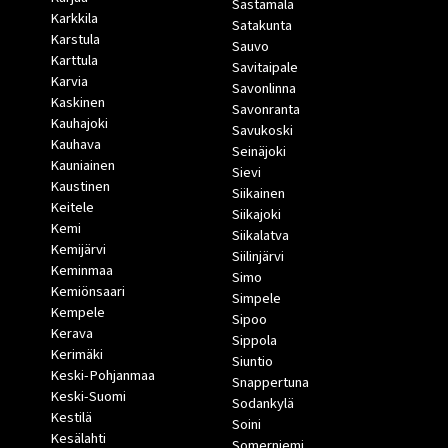
Sastamala
Karkkila
Satakunta
Karstula
Sauvo
Karttula
Savitaipale
Karvia
Savonlinna
Kaskinen
Savonranta
Kauhajoki
Savukoski
Kauhava
Seinäjoki
Kauniainen
Sievi
Kaustinen
Siikainen
Keitele
Siikajoki
Kemi
Siikalatva
Kemijärvi
Siilinjärvi
Keminmaa
Simo
Kemiönsaari
Simpele
Kempele
Sipoo
Kerava
Sippola
Kerimäki
Siuntio
Keski-Pohjanmaa
Snappertuna
Keski-Suomi
Sodankylä
Kestilä
Soini
Kesälahti
Somerniemi