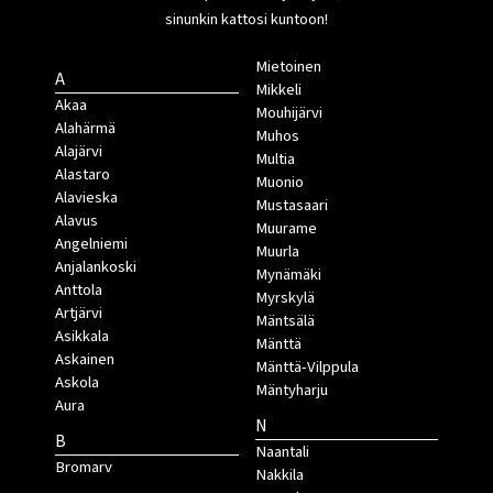
sinunkin kattosi kuntoon!
Mietoinen
A
Mikkeli
Akaa
Mouhijärvi
Alahärmä
Muhos
Alajärvi
Multia
Alastaro
Muonio
Alavieska
Mustasaari
Alavus
Muurame
Angelniemi
Muurla
Anjalankoski
Mynämäki
Anttola
Myrskylä
Artjärvi
Mäntsälä
Asikkala
Mänttä
Askainen
Mänttä-Vilppula
Askola
Mäntyharju
Aura
N
B
Naantali
Bromarv
Nakkila