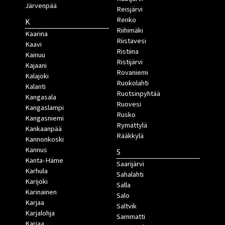
Järvenpää
Reisjärvi
Renko
K
Riihimäki
Kaarina
Riistavesi
Kaavi
Ristiina
Kainuu
Ristijärvi
Kajaani
Rovaniemi
Kalajoki
Ruokolahti
Kalanti
Ruotsinpyhtää
Kangasala
Ruovesi
Kangaslampi
Rusko
Kangasniemi
Rymättylä
Kankaanpää
Rääkkylä
Kannonkoski
Kannus
S
Kanta-Häme
Saarijärvi
Karhula
Sahalahti
Karijoki
Salla
Karinainen
Salo
Karjaa
Saltvik
Karjalohja
Sammatti
Karjaa