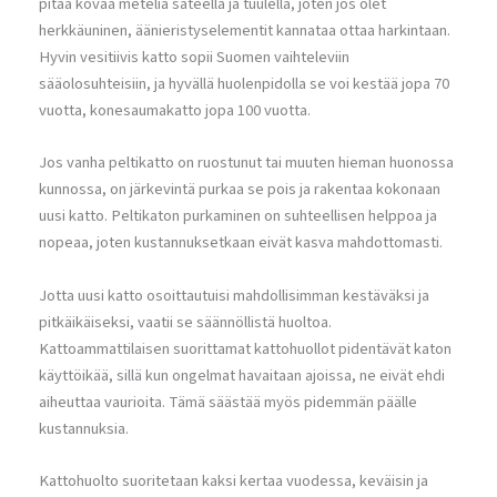
pitää kovaa meteliä sateella ja tuulella, joten jos olet
herkkäuninen, äänieristyselementit kannataa ottaa harkintaan.
Hyvin vesitiivis katto sopii Suomen vaihteleviin
sääolosuhteisiin, ja hyvällä huolenpidolla se voi kestää jopa 70
vuotta, konesaumakatto jopa 100 vuotta.
Jos vanha peltikatto on ruostunut tai muuten hieman huonossa
kunnossa, on järkevintä purkaa se pois ja rakentaa kokonaan
uusi katto. Peltikaton purkaminen on suhteellisen helppoa ja
nopeaa, joten kustannuksetkaan eivät kasva mahdottomasti.
Jotta uusi katto osoittautuisi mahdollisimman kestäväksi ja
pitkäikäiseksi, vaatii se säännöllistä huoltoa.
Kattoammattilaisen suorittamat kattohuollot pidentävät katon
käyttöikää, sillä kun ongelmat havaitaan ajoissa, ne eivät ehdi
aiheuttaa vaurioita. Tämä säästää myös pidemmän päälle
kustannuksia.
Kattohuolto suoritetaan kaksi kertaa vuodessa, keväisin ja