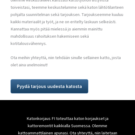
olemme keskustelleet kanssasi kattotyöhön liittyvistä
toiveistasi, teemme keskustelumme sekä katon lähtötilanteen
pohjalta suunnitelman sekä tarjouksen. Tarjoukseemme kuuluu
kaikki materiaalit ja työt, ja ne on eritelty laskuun selkeästi.
Kannattaa myös pitää mielessä jo aiemmin mainittu
mahdollisuus rahoituksen hakemiseen sekä
kotitalousvähennys.
Ota meihin yhteyttä, niin tehdään sinulle sellainen katto, josta
olet aina unelmoinut!
Pyydä tarjous uudesta katosta
Katonkorjaus FI toteuttaa katon korjaukset ja
kattoremontit kaikkialla Suomessa. Olemme
kattoammattilainen apunasi. Ota yhteyttä, niin laitetaan