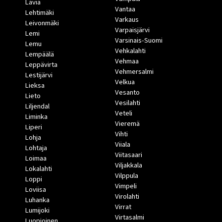
Lavia
Vantaa
Lehtimäki
Varkaus
Leivonmäki
Varpaisjärvi
Lemi
Varsinais-Suomi
Lemu
Vehkalahti
Lempäälä
Vehmaa
Leppävirta
Vehmersalmi
Lestijärvi
Velkua
Lieksa
Vesanto
Lieto
Vesilahti
Liljendal
Veteli
Liminka
Vieremä
Liperi
Vihti
Lohja
Viiala
Lohtaja
Viitasaari
Loimaa
Viljakkala
Lokalahti
Vilppula
Loppi
Vimpeli
Loviisa
Virolahti
Luhanka
Virrat
Lumijoki
Virtasalmi
Luopioinen