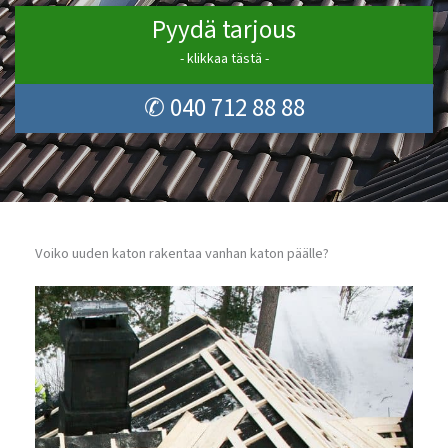
Pyydä tarjous
- klikkaa tästä -
✆ 040 712 88 88
Voiko uuden katon rakentaa vanhan katon päälle?