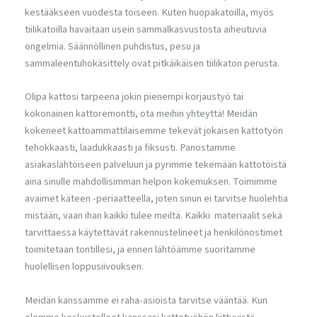
kestääkseen vuodesta toiseen. Kuten huopakatoilla, myös
tiilikatoilla havaitaan usein sammalkasvustosta aiheutuvia
ongelmia. Säännöllinen puhdistus, pesu ja
sammaleentuhokäsittely ovat pitkäikäisen tiilikaton perusta.
Olipa kattosi tarpeena jokin pienempi korjaustyö tai
kokonainen kattoremontti, ota meihin yhteyttä! Meidän
kokeneet kattoammattilaisemme tekevät jokaisen kattotyön
tehokkaasti, laadukkaasti ja fiksusti. Panostamme
asiakaslähtöiseen palveluun ja pyrimme tekemään kattotöistä
aina sinulle mahdollisimman helpon kokemuksen. Toimimme
avaimet käteen -periaatteella, joten sinun ei tarvitse huolehtia
mistään, vaan ihan kaikki tulee meiltä. Kaikki materiaalit sekä
tarvittaessa käytettävät rakennustelineet ja henkilönostimet
toimitetaan tontillesi, ja ennen lähtöämme suoritamme
huolellisen loppusiivouksen.
Meidän kanssamme ei raha-asioista tarvitse vääntää. Kun