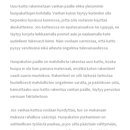
Uusi katto rakennetaan vanhan päälle ehkä yleisimmin
huopakattojen kohdalla. Vanhan katon täytyy kuitenkin olla
tarpeeksi hyvässä kunnossa, jotta sitä voitaisiin käyttää
aluskatteena. Jos katteessa on epätasaisuuksia tai ryppyjä, ne
täytyy korjata leikkaamalla poimut auki ja naulaamalla kate
uudelleen tukevasti kiinni. Näin voidaan varmistaa, että katto
pysyy vesitiiviinä eikä aiheuta ongelmia tulevaisuudessa.
Huopakaton päälle on mahdollista rakentaa uusi katto, koska
huopa ei ole liian painava materiaali, eivätkä katon rakenteet
vaadi suuria muutoksia. Rakenteet on silti tärkeää tarkistaa
huolellisesti mahdollisten ongelmien varalta, ja päätöksen siitä,
kannattaako uusi katto rakentaa vanhan päälle, täytyy perustua
varmaan faktatietoon.
Jos vanhaa kattoa voidaan hyödyttää, tuo se mukanaan
mukavia rahallisia säästöjä. Huopakaton purkaminen on
suhteellisen työlästä puuhaa, ja jos siltä päästään välttymään,