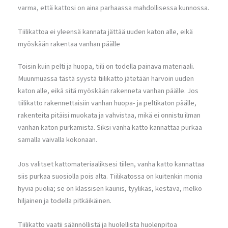
varma, että kattosi on aina parhaassa mahdollisessa kunnossa.
Tiilikattoa ei yleensä kannata jättää uuden katon alle, eikä
myöskään rakentaa vanhan päälle
Toisin kuin pelti ja huopa, tiili on todella painava materiaali.
Muunmuassa tästä syystä tiilikatto jätetään harvoin uuden
katon alle, eikä sitä myöskään rakenneta vanhan päälle. Jos
tiilikatto rakennettaisiin vanhan huopa- ja peltikaton päälle,
rakenteita pitäisi muokata ja vahvistaa, mikä ei onnistu ilman
vanhan katon purkamista. Siksi vanha katto kannattaa purkaa
samalla vaivalla kokonaan.
Jos valitset kattomateriaaliksesi tiilen, vanha katto kannattaa
siis purkaa suosiolla pois alta. Tiilikatossa on kuitenkin monia
hyviä puolia; se on klassisen kaunis, tyylikäs, kestävä, melko
hiljainen ja todella pitkäikäinen.
Tiilikatto vaatii säännöllistä ja huolellista huolenpitoa