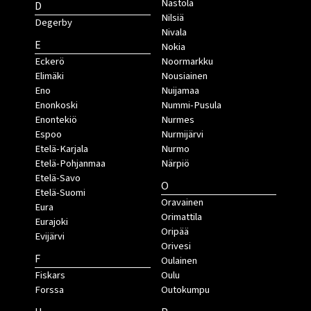
Nastola
D
Nilsiä
Degerby
Nivala
E
Nokia
Eckerö
Noormarkku
Elimäki
Nousiainen
Eno
Nuijamaa
Enonkoski
Nummi-Pusula
Enontekiö
Nurmes
Espoo
Nurmijärvi
Etelä-Karjala
Nurmo
Etelä-Pohjanmaa
Närpiö
Etelä-Savo
O
Etelä-Suomi
Oravainen
Eura
Orimattila
Eurajoki
Oripää
Evijärvi
Orivesi
F
Oulainen
Fiskars
Oulu
Forssa
Outokumpu