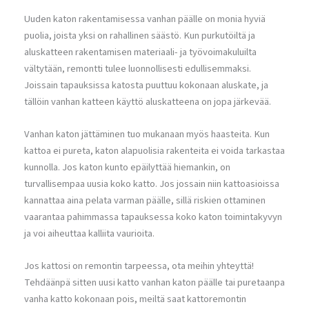
Uuden katon rakentamisessa vanhan päälle on monia hyviä
puolia, joista yksi on rahallinen säästö. Kun purkutöiltä ja
aluskatteen rakentamisen materiaali- ja työvoimakuluilta
vältytään, remontti tulee luonnollisesti edullisemmaksi.
Joissain tapauksissa katosta puuttuu kokonaan aluskate, ja
tällöin vanhan katteen käyttö aluskatteena on jopa järkevää.
Vanhan katon jättäminen tuo mukanaan myös haasteita. Kun
kattoa ei pureta, katon alapuolisia rakenteita ei voida tarkastaa
kunnolla. Jos katon kunto epäilyttää hiemankin, on
turvallisempaa uusia koko katto. Jos jossain niin kattoasioissa
kannattaa aina pelata varman päälle, sillä riskien ottaminen
vaarantaa pahimmassa tapauksessa koko katon toimintakyvyn
ja voi aiheuttaa kalliita vaurioita.
Jos kattosi on remontin tarpeessa, ota meihin yhteyttä!
Tehdäänpä sitten uusi katto vanhan katon päälle tai puretaanpa
vanha katto kokonaan pois, meiltä saat kattoremontin