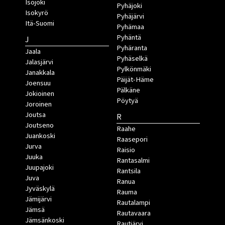
Isojoki
Pyhäjoki
Isokyrö
Pyhäjärvi
Itä-Suomi
Pyhämaa
Pyhäntä
J
Pyhäranta
Jaala
Pyhäselkä
Jalasjärvi
Pylkönmäki
Janakkala
Päijät-Häme
Joensuu
Pälkäne
Jokioinen
Pöytyä
Joroinen
Joutsa
R
Joutseno
Raahe
Juankoski
Raasepori
Jurva
Raisio
Juuka
Rantasalmi
Juupajoki
Rantsila
Juva
Ranua
Jyväskylä
Rauma
Jämijärvi
Rautalampi
Jämsä
Rautavaara
Jämsänkoski
Rautjärvi