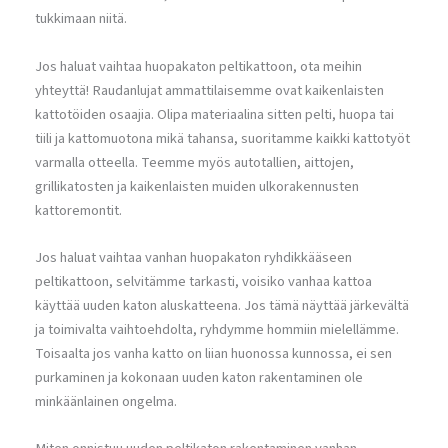
tukkimaan niitä.
Jos haluat vaihtaa huopakaton peltikattoon, ota meihin
yhteyttä! Raudanlujat ammattilaisemme ovat kaikenlaisten
kattotöiden osaajia. Olipa materiaalina sitten pelti, huopa tai
tiili ja kattomuotona mikä tahansa, suoritamme kaikki kattotyöt
varmalla otteella. Teemme myös autotallien, aittojen,
grillikatosten ja kaikenlaisten muiden ulkorakennusten
kattoremontit.
Jos haluat vaihtaa vanhan huopakaton ryhdikkääseen
peltikattoon, selvitämme tarkasti, voisiko vanhaa kattoa
käyttää uuden katon aluskatteena. Jos tämä näyttää järkevältä
ja toimivalta vaihtoehdolta, ryhdymme hommiin mielellämme.
Toisaalta jos vanha katto on liian huonossa kunnossa, ei sen
purkaminen ja kokonaan uuden katon rakentaminen ole
minkäänlainen ongelma.