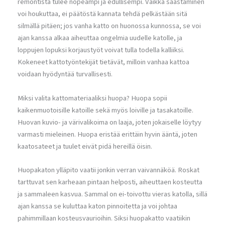
remontista tulee nopeampi ja edullisempi. Vaikka säästäminen
voi houkuttaa, ei päätöstä kannata tehdä pelkästään sitä
silmällä pitäen; jos vanha katto on huonossa kunnossa, se voi
ajan kanssa alkaa aiheuttaa ongelmia uudelle katolle, ja
loppujen lopuksi korjaustyöt voivat tulla todella kalliiksi.
Kokeneet kattotyöntekijät tietävät, milloin vanhaa kattoa
voidaan hyödyntää turvallisesti.
Miksi valita kattomateriaaliksi huopa? Huopa sopii
kaikenmuotoisille katoille sekä myös loiville ja tasakatoille.
Huovan kuvio- ja värivalikoima on laaja, joten jokaiselle löytyy
varmasti mieleinen. Huopa eristää erittäin hyvin ääntä, joten
kaatosateet ja tuulet eivät pidä hereillä öisin.
Huopakaton ylläpito vaatii jonkin verran vaivannäköä. Roskat
tarttuvat sen karheaan pintaan helposti, aiheuttaen kosteutta
ja sammaleen kasvua. Sammal on ei-toivottu vieras katolla, sillä
ajan kanssa se kuluttaa katon pinnoitetta ja voi johtaa
pahimmillaan kosteusvaurioihin. Siksi huopakatto vaatiikin