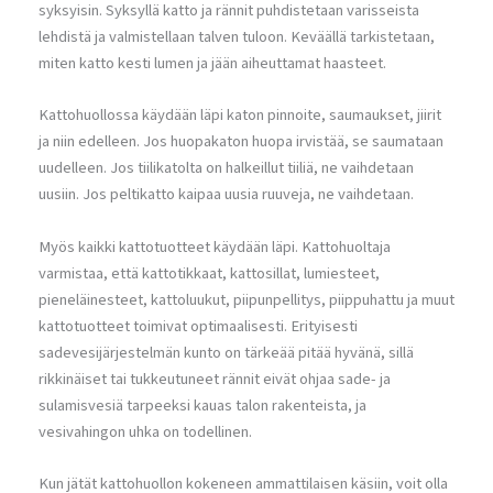
syksyisin. Syksyllä katto ja rännit puhdistetaan varisseista
lehdistä ja valmistellaan talven tuloon. Keväällä tarkistetaan,
miten katto kesti lumen ja jään aiheuttamat haasteet.
Kattohuollossa käydään läpi katon pinnoite, saumaukset, jiirit
ja niin edelleen. Jos huopakaton huopa irvistää, se saumataan
uudelleen. Jos tiilikatolta on halkeillut tiiliä, ne vaihdetaan
uusiin. Jos peltikatto kaipaa uusia ruuveja, ne vaihdetaan.
Myös kaikki kattotuotteet käydään läpi. Kattohuoltaja
varmistaa, että kattotikkaat, kattosillat, lumiesteet,
pieneläinesteet, kattoluukut, piipunpellitys, piippuhattu ja muut
kattotuotteet toimivat optimaalisesti. Erityisesti
sadevesijärjestelmän kunto on tärkeää pitää hyvänä, sillä
rikkinäiset tai tukkeutuneet rännit eivät ohjaa sade- ja
sulamisvesiä tarpeeksi kauas talon rakenteista, ja
vesivahingon uhka on todellinen.
Kun jätät kattohuollon kokeneen ammattilaisen käsiin, voit olla