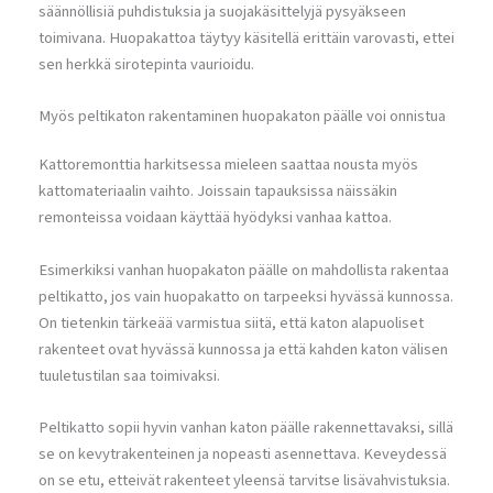
säännöllisiä puhdistuksia ja suojakäsittelyjä pysyäkseen
toimivana. Huopakattoa täytyy käsitellä erittäin varovasti, ettei
sen herkkä sirotepinta vaurioidu.
Myös peltikaton rakentaminen huopakaton päälle voi onnistua
Kattoremonttia harkitsessa mieleen saattaa nousta myös
kattomateriaalin vaihto. Joissain tapauksissa näissäkin
remonteissa voidaan käyttää hyödyksi vanhaa kattoa.
Esimerkiksi vanhan huopakaton päälle on mahdollista rakentaa
peltikatto, jos vain huopakatto on tarpeeksi hyvässä kunnossa.
On tietenkin tärkeää varmistua siitä, että katon alapuoliset
rakenteet ovat hyvässä kunnossa ja että kahden katon välisen
tuuletustilan saa toimivaksi.
Peltikatto sopii hyvin vanhan katon päälle rakennettavaksi, sillä
se on kevytrakenteinen ja nopeasti asennettava. Keveydessä
on se etu, etteivät rakenteet yleensä tarvitse lisävahvistuksia.