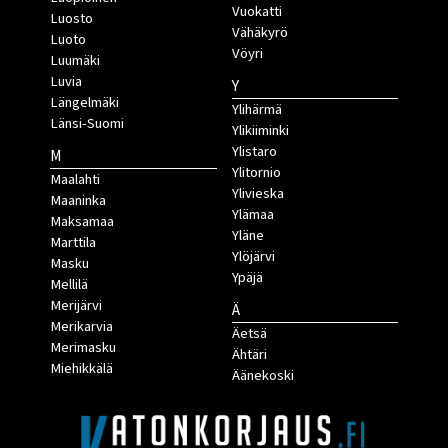
Vuokatti
Luosto
Vähäkyrö
Luoto
Vöyri
Luumäki
Luvia
Y
Längelmäki
Ylihärmä
Länsi-Suomi
Ylikiiminki
Ylistaro
M
Ylitornio
Maalahti
Ylivieska
Maaninka
Ylämaa
Maksamaa
Yläne
Marttila
Ylöjärvi
Masku
Ypäjä
Mellilä
Merijärvi
Ä
Merikarvia
Äetsä
Merimasku
Ähtäri
Miehikkälä
Äänekoski