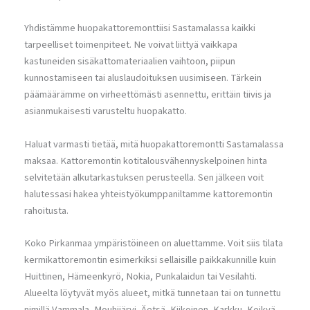
Yhdistämme huopakattoremonttiisi Sastamalassa kaikki
tarpeelliset toimenpiteet. Ne voivat liittyä vaikkapa
kastuneiden sisäkattomateriaalien vaihtoon, piipun
kunnostamiseen tai aluslaudoituksen uusimiseen. Tärkein
päämäärämme on virheettömästi asennettu, erittäin tiivis ja
asianmukaisesti varusteltu huopakatto.
Haluat varmasti tietää, mitä huopakattoremontti Sastamalassa
maksaa. Kattoremontin kotitalousvähennyskelpoinen hinta
selvitetään alkutarkastuksen perusteella. Sen jälkeen voit
halutessasi hakea yhteistyökumppaniltamme kattoremontin
rahoitusta.
Koko Pirkanmaa ympäristöineen on aluettamme. Voit siis tilata
kermikattoremontin esimerkiksi sellaisille paikkakunnille kuin
Huittinen, Hämeenkyrö, Nokia, Punkalaidun tai Vesilahti.
Alueelta löytyvät myös alueet, mitkä tunnetaan tai on tunnettu
nimillä Vammala, Mouhijärvi, Äetsä, Kiikoinen, Karkku, Keikyä,