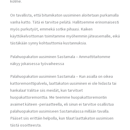
kolme.
On tavallista, että bitumikaton uusiminen aloitetaan purkamalla
vanha katto. Tätä ei tarvitse pelätä. Hallitsemme erinomaisesti
myös purkutyöt, emmekä sotke pihaasi. Kaiken
käyttökelvottoman toimitamme myöhemmin jäteasemalle, eikä
tästäkään synny kohtuuttomia kustannuksia.
Palahuopakaton uusiminen Sastamala – Ammattitaitomme
näkyy jokaisessa työvaiheessa
Palahuopakaton uusiminen Sastamala – Kun asialla on oikea
kattoremonttipalvelu, laattakaton uusiminen ei ole hidasta tai
hankalaa! Valitse siis meidät, kun tarvitset
huopakattoremonttia. Me teemme huopakattoremontin
avaimet käteen -periaatteella, eli sinun ei tarvitse osallistua
palahuopakaton uusimiseen Sastamalassa millään tavalla.
Pääset siis erittäin helpolla, kun tilaat laattakaton uusimisen
tästä osoitteesta.