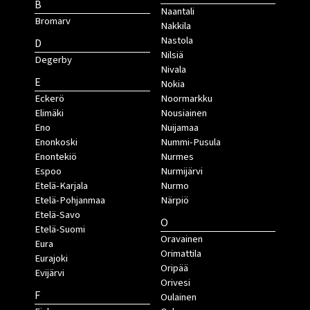
B
Naantali
Bromarv
Nakkila
Nastola
D
Nilsiä
Degerby
Nivala
E
Nokia
Eckerö
Noormarkku
Elimäki
Nousiainen
Eno
Nuijamaa
Enonkoski
Nummi-Pusula
Enontekiö
Nurmes
Espoo
Nurmijärvi
Etelä-Karjala
Nurmo
Etelä-Pohjanmaa
Närpiö
Etelä-Savo
O
Etelä-Suomi
Oravainen
Eura
Orimattila
Eurajoki
Oripää
Evijärvi
Orivesi
F
Oulainen