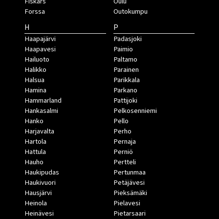
Fiskars
Oulu
Forssa
Outokumpu
H
P
Haapajärvi
Padasjoki
Haapavesi
Paimio
Hailuoto
Paltamo
Halikko
Parainen
Halsua
Parikkala
Hamina
Parkano
Hammarland
Pattijoki
Hankasalmi
Pelkosenniemi
Hanko
Pello
Harjavalta
Perho
Hartola
Pernaja
Hattula
Perniö
Hauho
Pertteli
Haukipudas
Pertunmaa
Haukivuori
Petäjävesi
Hausjärvi
Pieksämäki
Heinola
Pielavesi
Heinävesi
Pietarsaari