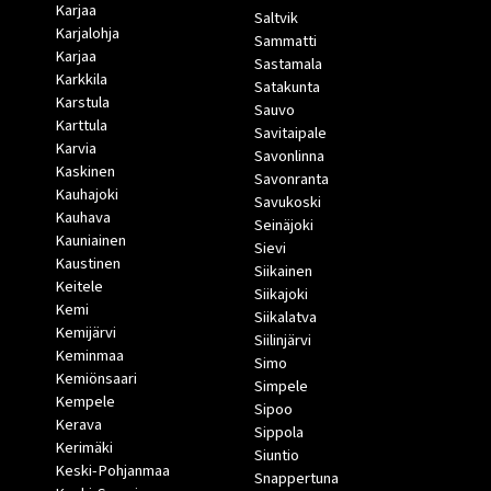
Karjaa
Saltvik
Karjalohja
Sammatti
Karjaa
Sastamala
Karkkila
Satakunta
Karstula
Sauvo
Karttula
Savitaipale
Karvia
Savonlinna
Kaskinen
Savonranta
Kauhajoki
Savukoski
Kauhava
Seinäjoki
Kauniainen
Sievi
Kaustinen
Siikainen
Keitele
Siikajoki
Kemi
Siikalatva
Kemijärvi
Siilinjärvi
Keminmaa
Simo
Kemiönsaari
Simpele
Kempele
Sipoo
Kerava
Sippola
Kerimäki
Siuntio
Keski-Pohjanmaa
Snappertuna