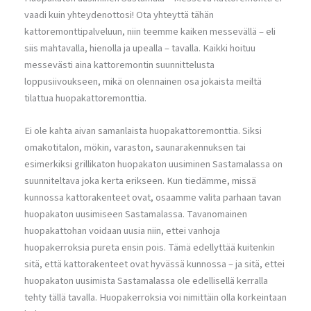
vaadi kuin yhteydenottosi! Ota yhteyttä tähän
kattoremonttipalveluun, niin teemme kaiken messevällä – eli
siis mahtavalla, hienolla ja upealla – tavalla. Kaikki hoituu
messevästi aina kattoremontin suunnittelusta
loppusiivoukseen, mikä on olennainen osa jokaista meiltä
tilattua huopakattoremonttia.
Ei ole kahta aivan samanlaista huopakattoremonttia. Siksi
omakotitalon, mökin, varaston, saunarakennuksen tai
esimerkiksi grillikaton huopakaton uusiminen Sastamalassa on
suunniteltava joka kerta erikseen. Kun tiedämme, missä
kunnossa kattorakenteet ovat, osaamme valita parhaan tavan
huopakaton uusimiseen Sastamalassa. Tavanomainen
huopakattohan voidaan uusia niin, ettei vanhoja
huopakerroksia pureta ensin pois. Tämä edellyttää kuitenkin
sitä, että kattorakenteet ovat hyvässä kunnossa – ja sitä, ettei
huopakaton uusimista Sastamalassa ole edellisellä kerralla
tehty tällä tavalla. Huopakerroksia voi nimittäin olla korkeintaan