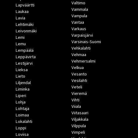
Valtimo
Lapväärtti
Vammala
Laukaa
Vampula
Lavia
Vantaa
Lehtimäki
Varkaus
Leivonmäki
Varpaisjärvi
Lemi
Varsinais-Suomi
Lemu
Vehkalahti
Lempäälä
Vehmaa
Leppävirta
Vehmersalmi
Lestijärvi
Velkua
Lieksa
Vesanto
Lieto
Vesilahti
Liljendal
Veteli
Liminka
Vieremä
Liperi
Vihti
Lohja
Viiala
Lohtaja
Viitasaari
Loimaa
Viljakkala
Lokalahti
Vilppula
Loppi
Vimpeli
Loviisa