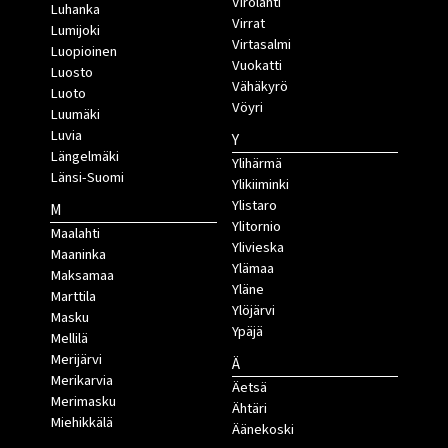
Virolahti
Luhanka
Virrat
Lumijoki
Virtasalmi
Luopioinen
Vuokatti
Luosto
Vähäkyrö
Luoto
Vöyri
Luumäki
Luvia
Y
Längelmäki
Ylihärmä
Länsi-Suomi
Ylikiiminki
Ylistaro
M
Ylitornio
Maalahti
Ylivieska
Maaninka
Ylämaa
Maksamaa
Yläne
Marttila
Ylöjärvi
Masku
Ypäjä
Mellilä
Merijärvi
Ä
Merikarvia
Äetsä
Merimasku
Ähtäri
Miehikkälä
Äänekoski