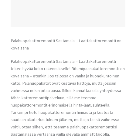
Palahuopakattoremontti Sastamala – Laattakattoremontti on
kova sana
Palahuopakattoremontti Sastamala – Laattakattoremontti
tekee hyvää koko rakennukselle! Bitumipaanukattoremontti on
kova sana – etenkin, jos talossa on vanha ja huonokuntoinen
katto. Palahuopakatot ovat kestäviä kattoja, mutta jossain
vaiheessa nekin pitää uusia. Silloin kannattaa olla yhteydessä
tähän kattoremonttipalveluun, sillä me teemme
huopakattoremontit erinomaisella hinta-laatusuhteella.
Tarkempi tieto huopakattoremontin hinnasta ja kestosta
saadaan alkutarkastuksen jälkeen, mutta jo tässä vaiheessa
voit luottaa siihen, että teemme palahuopakattoremonttisi
Sastamalassa vertaansa vailla olevalla ammattitaidolla.