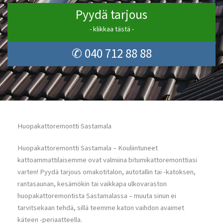
Pyydä tarjous
- klikkaa tästä -
✆ 040 712 88 88
Huopakattoremontti Sastamala
Huopakattoremontti Sastamala – Kouliintuneet
kattoammattilaisemme ovat valmiina bitumikattoremonttiasi
varten! Pyydä tarjous omakotitalon, autotallin tai -katoksen,
rantasaunan, kesämökin tai vaikkapa ulkovaraston
huopakattoremontista Sastamalassa – muuta sinun ei
tarvitsekaan tehdä, sillä teemme katon vaihdon avaimet
käteen -periaatteella.