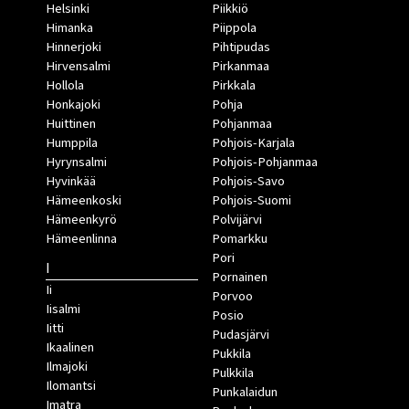
Helsinki
Piikkiö
Himanka
Piippola
Hinnerjoki
Pihtipudas
Hirvensalmi
Pirkanmaa
Hollola
Pirkkala
Honkajoki
Pohja
Huittinen
Pohjanmaa
Humppila
Pohjois-Karjala
Hyrynsalmi
Pohjois-Pohjanmaa
Hyvinkää
Pohjois-Savo
Hämeenkoski
Pohjois-Suomi
Hämeenkyrö
Polvijärvi
Hämeenlinna
Pomarkku
Pori
I
Pornainen
Ii
Porvoo
Iisalmi
Posio
Iitti
Pudasjärvi
Ikaalinen
Pukkila
Ilmajoki
Pulkkila
Ilomantsi
Punkalaidun
Imatra