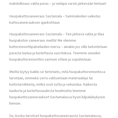
mahdollisuus valita paras – ja vieläpä varsin järkevään hintaan!
Huopakattosaneeraus Sastamala – Sammaleiden vaikutus
kattosaneerauksen ajankohtaan
Huopakattosaneeraus Sastamala – Tee järkevä valita ja tilaa
huopakaton saneeraus meiltä! Me olemme
kattoremonttipalveluiden mersu – ainakin jos sillä tarkoitetaan
parasta laatua ja luotettavia suorituksia. Teemme sinunkin
huopakattoremonttisi varmoin ottein ja sopuhintaan.
Meiltä löytyy kaikki se tietotaito, mitä huopakattoremontissa
tarvitaan, emmekä sorru valitsemaan materiaaleja tai
kattotarvikkeita, mitkä ovat sutta ja sekundaa. Kaikesta
laadusta ja luotettavuudesta huolimatta teemme
huopakattosaneeraukset Sastamalassa hyvin kilpailukykyisin
hinnoin.
Se, koska tarvitset huopakattosaneerausta Sastamalassa,