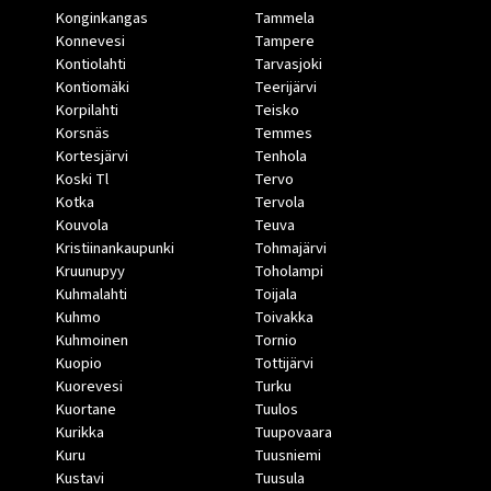
Konginkangas
Tammela
Konnevesi
Tampere
Kontiolahti
Tarvasjoki
Kontiomäki
Teerijärvi
Korpilahti
Teisko
Korsnäs
Temmes
Kortesjärvi
Tenhola
Koski Tl
Tervo
Kotka
Tervola
Kouvola
Teuva
Kristiinankaupunki
Tohmajärvi
Kruunupyy
Toholampi
Kuhmalahti
Toijala
Kuhmo
Toivakka
Kuhmoinen
Tornio
Kuopio
Tottijärvi
Kuorevesi
Turku
Kuortane
Tuulos
Kurikka
Tuupovaara
Kuru
Tuusniemi
Kustavi
Tuusula