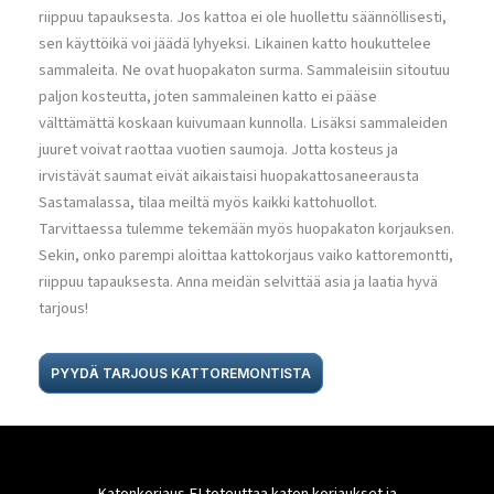
riippuu tapauksesta. Jos kattoa ei ole huollettu säännöllisesti,
sen käyttöikä voi jäädä lyhyeksi. Likainen katto houkuttelee
sammaleita. Ne ovat huopakaton surma. Sammaleisiin sitoutuu
paljon kosteutta, joten sammaleinen katto ei pääse
välttämättä koskaan kuivumaan kunnolla. Lisäksi sammaleiden
juuret voivat raottaa vuotien saumoja. Jotta kosteus ja
irvistävät saumat eivät aikaistaisi huopakattosaneerausta
Sastamalassa, tilaa meiltä myös kaikki kattohuollot.
Tarvittaessa tulemme tekemään myös huopakaton korjauksen.
Sekin, onko parempi aloittaa kattokorjaus vaiko kattoremontti,
riippuu tapauksesta. Anna meidän selvittää asia ja laatia hyvä
tarjous!
PYYDÄ TARJOUS KATTOREMONTISTA
Katonkorjaus FI toteuttaa katon korjaukset ja