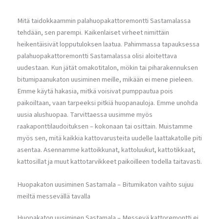
Mitä taidokkaammin palahuopakattoremontti Sastamalassa
tehdään, sen parempi. Kaikenlaiset virheet nimittäin
heikentäisivät lopputuloksen laatua. Pahimmassa tapauksessa
palahuopakattoremontti Sastamalassa olisi aloitettava
uudestaan. Kun jätät omakotitalon, mökin tai piharakennuksen
bitumipaanukaton uusiminen meille, mikään ei mene pieleen.
Emme käytä hakasia, mitkä voisivat pumppautua pois
paikoiltaan, vaan tarpeeksi pitkiä huopanauloja. Emme unohda
uusia alushuopaa. Tarvittaessa uusimme myös
raakaponttilaudoituksen – kokonaan tai osittain. Muistamme
myös sen, mitä kaikkia kattovarusteita uudelle laattakatolle piti
asentaa. Asennamme kattoikkunat, kattoluukut, kattotikkaat,
kattosillat ja muut kattotarvikkeet paikoilleen todella taitavasti.
Huopakaton uusiminen Sastamala – Bitumikaton vaihto sujuu
meiltä messevällä tavalla
Huopakaton uusiminen Sastamala – Messevä kattoremontti ei