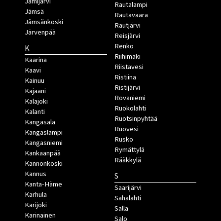
Jämijärvi
Rautalampi
Jämsä
Rautavaara
Jämsänkoski
Rautjärvi
Järvenpää
Reisjärvi
Renko
K
Riihimäki
Kaarina
Riistavesi
Kaavi
Ristiina
Kainuu
Ristijärvi
Kajaani
Rovaniemi
Kalajoki
Ruokolahti
Kalanti
Ruotsinpyhtää
Kangasala
Ruovesi
Kangaslampi
Rusko
Kangasniemi
Rymättylä
Kankaanpää
Rääkkylä
Kannonkoski
Kannus
S
Kanta-Häme
Saarijärvi
Karhula
Sahalahti
Karijoki
Salla
Karinainen
Salo