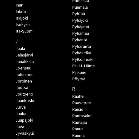
Puolanka
Inari
Puumala
Inkoo
Pyhtää
Isojoki
Pyhäjoki
Isokyrö
Pyhäjärvi
Itä-Suomi
Pyhämaa
Pyhäntä
J
Pyhäranta
Jaala
Pyhäselkä
Jalasjärvi
Pylkönmäki
Janakkala
Päijät-Häme
Joensuu
Pälkäne
Jokioinen
Pöytyä
Joroinen
Joutsa
R
Joutseno
Raahe
Juankoski
Raasepori
Jurva
Raisio
Juuka
Rantasalmi
Juupajoki
Rantsila
Juva
Ranua
Jyväskylä
Rauma