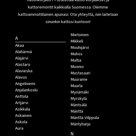
kattoremontit kaikkialla Suomessa. Olemme
kattoammattilainen apunasi. Ota yhteyttä, niin laitetaan
sinunkin kattosi kuntoon!
Mietoinen
A
Mikkeli
Akaa
Mouhijärvi
Alahärmä
Muhos
Alajärvi
Multia
Alastaro
Muonio
Alavieska
Mustasaari
Alavus
Muurame
Angelniemi
Muurla
Anjalankoski
Mynämäki
Anttola
Myrskylä
Artjärvi
Mäntsälä
Asikkala
Mänttä
Askainen
Mänttä-Vilppula
Askola
Mäntyharju
Aura
N