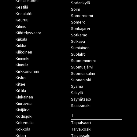
Keski-Suomi
Sodankylä
Kestilä
Soini
Kesälahti
Somerniemi
Keuruu
Somero
Kihniö
Sonkajärvi
Kiihtelysvaara
Sotkamo
Kiikala
Sulkava
Kiikka
Sumiainen
Kiikoinen
Suolahti
Kiiminki
Suomenniemi
Kinnula
Suomusjärvi
Kirkkonummi
Suomussalmi
Kisko
Suonenjoki
Kitee
Sysmä
Kittilä
Säkylä
Kiukainen
Säynätsalo
Kiuruvesi
Sääksmäki
Kivijärvi
T
Kodisjoki
Kokemäki
Taipalsaari
Kokkola
Taivalkoski
Kolari
Taivassalo