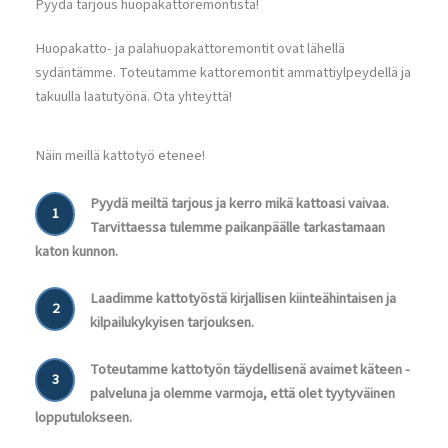
Pyydä tarjous huopakattoremontista!
Huopakatto- ja palahuopakattoremontit ovat lähellä
sydäntämme. Toteutamme kattoremontit ammattiylpeydellä ja
takuulla laatutyönä. Ota yhteyttä!
Näin meillä kattotyö etenee!
Pyydä meiltä tarjous ja kerro mikä kattoasi vaivaa.
1
Tarvittaessa tulemme paikanpäälle tarkastamaan
katon kunnon.
Laadimme kattotyöstä kirjallisen kiinteähintaisen ja
2
kilpailukykyisen tarjouksen.
Toteutamme kattotyön täydellisenä avaimet käteen -
3
palveluna ja olemme varmoja, että olet tyytyväinen
lopputulokseen.