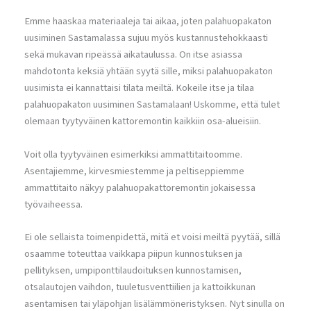
Emme haaskaa materiaaleja tai aikaa, joten palahuopakaton
uusiminen Sastamalassa sujuu myös kustannustehokkaasti
sekä mukavan ripeässä aikataulussa. On itse asiassa
mahdotonta keksiä yhtään syytä sille, miksi palahuopakaton
uusimista ei kannattaisi tilata meiltä. Kokeile itse ja tilaa
palahuopakaton uusiminen Sastamalaan! Uskomme, että tulet
olemaan tyytyväinen kattoremontin kaikkiin osa-alueisiin.
Voit olla tyytyväinen esimerkiksi ammattitaitoomme.
Asentajiemme, kirvesmiestemme ja peltiseppiemme
ammattitaito näkyy palahuopakattoremontin jokaisessa
työvaiheessa.
Ei ole sellaista toimenpidettä, mitä et voisi meiltä pyytää, sillä
osaamme toteuttaa vaikkapa piipun kunnostuksen ja
pellityksen, umpiponttilaudoituksen kunnostamisen,
otsalautojen vaihdon, tuuletusventtiilien ja kattoikkunan
asentamisen tai yläpohjan lisälämmöneristyksen. Nyt sinulla on