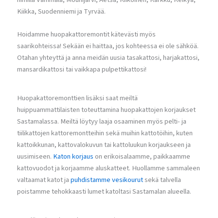
Kiikka, Suodenniemi ja Tyrvää.
Hoidamme huopakattoremontit kätevästi myös
saarikohteissa! Sekään ei haittaa, jos kohteessa ei ole sähköä.
Otahan yhteyttä ja anna meidän uusia tasakattosi, harjakattosi,
mansardikattosi tai vaikkapa pulpettikattosi!
Huopakattoremonttien lisäksi saat meiltä
huippuammattilaisten toteuttamina huopakattojen korjaukset
Sastamalassa. Meiltä löytyy laaja osaaminen myös pelti- ja
tiilikattojen kattoremontteihin sekä muihin kattotöihin, kuten
kattoikkunan, kattovalokuvun tai kattoluukun korjaukseen ja
uusimiseen.
Katon korjaus
on erikoisalaamme, paikkaamme
kattovuodot ja korjaamme aluskatteet. Huollamme sammaleen
valtaamat katot ja
puhdistamme vesikourut
sekä talvella
poistamme tehokkaasti lumet katoltasi Sastamalan alueella.