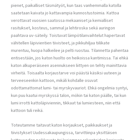
pienet, paikalliset täsmätyöt, kun taas vanhemmalla katolla
saatetaan kaivata jo kattavampia kunnostustoimia. Kattoa
verottavat vuosien saatossa mekaaniset ja kemialliset
rasitukset, kosteus, sammal ja lehtiroska sekä auringon
paahtava uv-säteily. Toistuvat lämpötilanvaihtelut hapertavat
vähitellen läpivientien tiivisteet, ja pikkuhiljaa tiilikate
murentuu, huopa halkeilee ja pelti ruostuu. Tilannetta pahentaa
entisestään, jos katon huolto on heikoissa kantimissa. Tai ehkä
katon alkuperäiseen asennukseen liittyen on tehty mainittavia
virheitä. Toisaalta korjaustarve voi päästä käsiksi uuteen ja
terveeseenkin kattoon, mikäli kohdalle osuvat
odottamattomat lumi- tai myrskyvauriot. Ehkä ongelmia syntyi,
kun puu kaatui myrskyssä talon, mökin tai katon päälle, tai kun
lumi irrotti kattoläpiviennin, tikkaat tai lumiesteen, niin että
kattoon tuli reikä.
Toteutamme taitavat katon korjaukset, paikkaukset ja
tiivistykset Uudessakaupungissa, tarvittiinpa yksittäisen