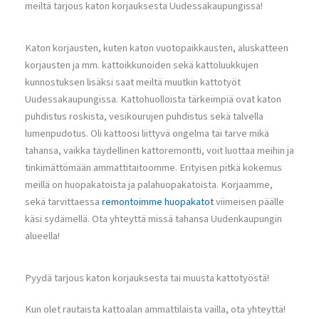
meiltä tarjous katon korjauksesta Uudessakaupungissa!
Katon korjausten, kuten katon vuotopaikkausten, aluskatteen
korjausten ja mm. kattoikkunoiden sekä kattoluukkujen
kunnostuksen lisäksi saat meiltä muutkin kattotyöt
Uudessakaupungissa. Kattohuolloista tärkeimpiä ovat katon
puhdistus roskista, vesikourujen puhdistus sekä talvella
lumenpudotus. Oli kattoosi liittyvä ongelma tai tarve mikä
tahansa, vaikka täydellinen kattoremontti, voit luottaa meihin ja
tinkimättömään ammattitaitoomme. Erityisen pitkä kokemus
meillä on huopakatoista ja palahuopakatoista. Korjaamme,
sekä tarvittaessa
remontoimme huopakatot
viimeisen päälle
käsi sydämellä. Ota yhteyttä missä tahansa Uudenkaupungin
alueella!
Pyydä tarjous katon korjauksesta tai muusta kattotyöstä!
Kun olet rautaista kattoalan ammattilaista vailla, ota yhteyttä!