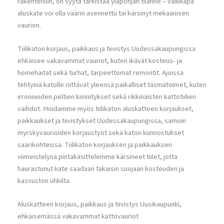
rakenteisiin, on syytä tarkistaa yläpohjan tilanne – vaikkapa
aluskate voi olla väärin asennettu tai kärsinyt mekaanisen
vaurion.
Tiilikaton korjaus, paikkaus ja tiivistys Uudessakaupungissa
ehkäisee vakavammat vauriot, kuten ikävät kosteus- ja
homehaitat sekä turhat, tarpeettomat remontit. Ajoissa
tehtyinä katolle riittävät yleensä paikalliset täsmätoimet, kuten
irronneiden peltien kiinnitykset sekä rikkinäisten kattotiilien
vaihdot. Hoidamme myös tiilikaton aluskatteen korjaukset,
paikkaukset ja tiivistykset Uudessakaupungissa, samoin
myrskyvaurioiden korjaustyöt sekä katon kunnostukset
saarikohteissa. Tiilikaton korjauksen ja paikkauksen
viimeistelynä pintakäsittelemme kärsineet tiilet, jotta
haurastunut kate saadaan takaisin suojaan kosteuden ja
kasvuston uhkilta.
Aluskatteen korjaus, paikkaus ja tiivistys Uusikaupunki,
ehkäisemässä vakavammat kattovauriot