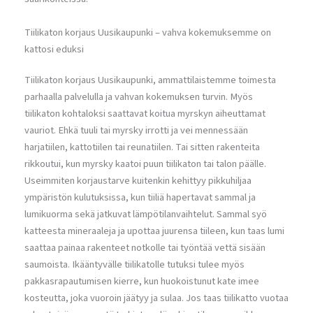
Tiilikaton korjaus Uusikaupunki – vahva kokemuksemme on
kattosi eduksi
Tiilikaton korjaus Uusikaupunki, ammattilaistemme toimesta
parhaalla palvelulla ja vahvan kokemuksen turvin. Myös
tiilikaton kohtaloksi saattavat koitua myrskyn aiheuttamat
vauriot. Ehkä tuuli tai myrsky irrotti ja vei mennessään
harjatiilen, kattotiilen tai reunatiilen. Tai sitten rakenteita
rikkoutui, kun myrsky kaatoi puun tiilikaton tai talon päälle.
Useimmiten korjaustarve kuitenkin kehittyy pikkuhiljaa
ympäristön kulutuksissa, kun tiiliä hapertavat sammal ja
lumikuorma sekä jatkuvat lämpötilanvaihtelut. Sammal syö
katteesta mineraaleja ja upottaa juurensa tiileen, kun taas lumi
saattaa painaa rakenteet notkolle tai työntää vettä sisään
saumoista. Ikääntyvälle tiilikatolle tutuksi tulee myös
pakkasrapautumisen kierre, kun huokoistunut kate imee
kosteutta, joka vuoroin jäätyy ja sulaa. Jos taas tiilikatto vuotaa