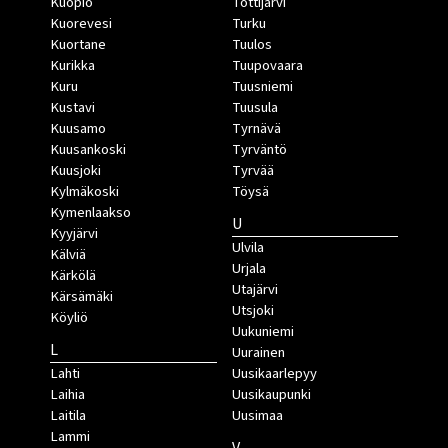
Kuopio
Tottijärvi
Kuorevesi
Turku
Kuortane
Tuulos
Kurikka
Tuupovaara
Kuru
Tuusniemi
Kustavi
Tuusula
Kuusamo
Tyrnävä
Kuusankoski
Tyrväntö
Kuusjoki
Tyrvää
Kylmäkoski
Töysä
Kymenlaakso
U
Kyyjärvi
Ulvila
Kälviä
Urjala
Kärkölä
Utajärvi
Kärsämäki
Utsjoki
Köyliö
Uukuniemi
L
Uurainen
Lahti
Uusikaarlepyy
Laihia
Uusikaupunki
Laitila
Uusimaa
Lammi