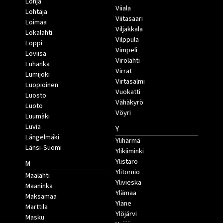
Lohja
Viiala
Lohtaja
Viitasaari
Loimaa
Viljakkala
Lokalahti
Vilppula
Loppi
Vimpeli
Loviisa
Virolahti
Luhanka
Virrat
Lumijoki
Virtasalmi
Luopioinen
Vuokatti
Luosto
Vähäkyrö
Luoto
Vöyri
Luumäki
Luvia
Y
Längelmäki
Ylihärmä
Länsi-Suomi
Ylikiiminki
Ylistaro
M
Ylitornio
Maalahti
Ylivieska
Maaninka
Ylämaa
Maksamaa
Yläne
Marttila
Ylöjärvi
Masku