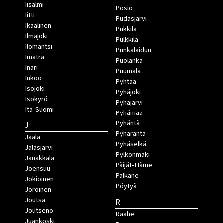
Iisalmi
Posio
Iitti
Pudasjärvi
Ikaalinen
Pukkila
Ilmajoki
Pulkkila
Ilomantsi
Punkalaidun
Imatra
Puolanka
Inari
Puumala
Inkoo
Pyhtää
Isojoki
Pyhäjoki
Isokyrö
Pyhäjärvi
Itä-Suomi
Pyhämaa
Pyhäntä
J
Pyhäranta
Jaala
Pyhäselkä
Jalasjärvi
Pylkönmäki
Janakkala
Päijät-Häme
Joensuu
Pälkäne
Jokioinen
Pöytyä
Joroinen
Joutsa
R
Joutseno
Raahe
Juankoski