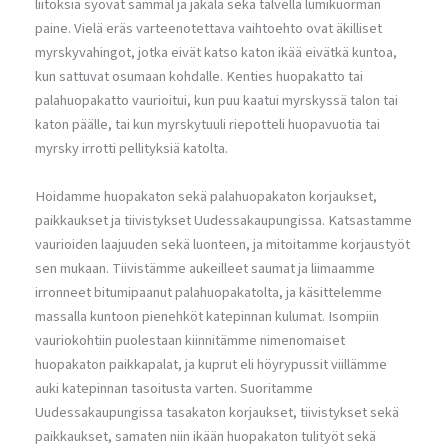
liitoksia syövät sammal ja jäkälä sekä talvella lumikuorman
paine. Vielä eräs varteenotettava vaihtoehto ovat äkilliset
myrskyvahingot, jotka eivät katso katon ikää eivätkä kuntoa,
kun sattuvat osumaan kohdalle. Kenties huopakatto tai
palahuopakatto vaurioitui, kun puu kaatui myrskyssä talon tai
katon päälle, tai kun myrskytuuli riepotteli huopavuotia tai
myrsky irrotti pellityksiä katolta.
Hoidamme huopakaton sekä palahuopakaton korjaukset,
paikkaukset ja tiivistykset Uudessakaupungissa. Katsastamme
vaurioiden laajuuden sekä luonteen, ja mitoitamme korjaustyöt
sen mukaan. Tiivistämme aukeilleet saumat ja liimaamme
irronneet bitumipaanut palahuopakatolta, ja käsittelemme
massalla kuntoon pienehköt katepinnan kulumat. Isompiin
vauriokohtiin puolestaan kiinnitämme nimenomaiset
huopakaton paikkapalat, ja kuprut eli höyrypussit viillämme
auki katepinnan tasoitusta varten. Suoritamme
Uudessakaupungissa tasakaton korjaukset, tiivistykset sekä
paikkaukset, samaten niin ikään huopakaton tulityöt sekä