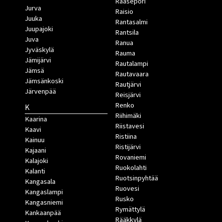
Raasepori
Jurva
Raisio
Juuka
Rantasalmi
Juupajoki
Rantsila
Juva
Ranua
Jyväskylä
Rauma
Jämijärvi
Rautalampi
Jämsä
Rautavaara
Jämsänkoski
Rautjärvi
Järvenpää
Reisjärvi
Renko
K
Riihimäki
Kaarina
Riistavesi
Kaavi
Ristiina
Kainuu
Ristijärvi
Kajaani
Rovaniemi
Kalajoki
Ruokolahti
Kalanti
Ruotsinpyhtää
Kangasala
Ruovesi
Kangaslampi
Rusko
Kangasniemi
Rymättylä
Kankaanpää
Rääkkylä