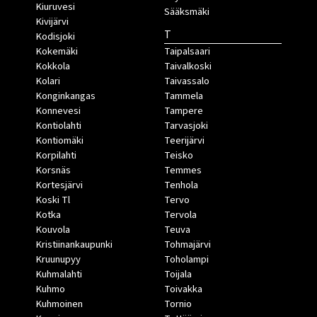
Kiuruvesi
Sääksmäki
Kivijärvi
T
Kodisjoki
Kokemäki
Taipalsaari
Kokkola
Taivalkoski
Kolari
Taivassalo
Konginkangas
Tammela
Konnevesi
Tampere
Kontiolahti
Tarvasjoki
Kontiomäki
Teerijärvi
Korpilahti
Teisko
Korsnäs
Temmes
Kortesjärvi
Tenhola
Koski Tl
Tervo
Kotka
Tervola
Kouvola
Teuva
Kristiinankaupunki
Tohmajärvi
Kruunupyy
Toholampi
Kuhmalahti
Toijala
Kuhmo
Toivakka
Kuhmoinen
Tornio