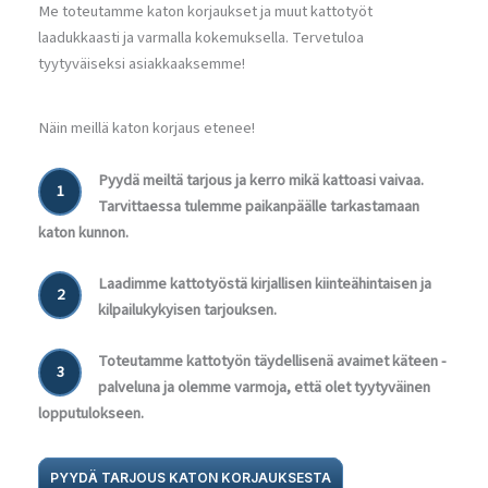
Me toteutamme katon korjaukset ja muut kattotyöt
laadukkaasti ja varmalla kokemuksella. Tervetuloa
tyytyväiseksi asiakkaaksemme!
Näin meillä katon korjaus etenee!
Pyydä meiltä tarjous ja kerro mikä kattoasi vaivaa.
1
Tarvittaessa tulemme paikanpäälle tarkastamaan
katon kunnon.
Laadimme kattotyöstä kirjallisen kiinteähintaisen ja
2
kilpailukykyisen tarjouksen.
Toteutamme kattotyön täydellisenä avaimet käteen -
3
palveluna ja olemme varmoja, että olet tyytyväinen
lopputulokseen.
PYYDÄ TARJOUS KATON KORJAUKSESTA