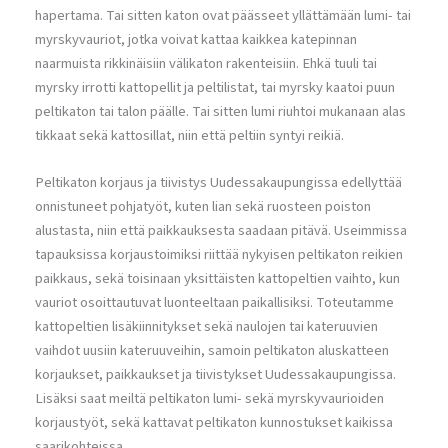
hapertama. Tai sitten katon ovat päässeet yllättämään lumi- tai
myrskyvauriot, jotka voivat kattaa kaikkea katepinnan
naarmuista rikkinäisiin välikaton rakenteisiin. Ehkä tuuli tai
myrsky irrotti kattopellit ja peltilistat, tai myrsky kaatoi puun
peltikaton tai talon päälle. Tai sitten lumi riuhtoi mukanaan alas
tikkaat sekä kattosillat, niin että peltiin syntyi reikiä.
Peltikaton korjaus ja tiivistys Uudessakaupungissa edellyttää
onnistuneet pohjatyöt, kuten lian sekä ruosteen poiston
alustasta, niin että paikkauksesta saadaan pitävä. Useimmissa
tapauksissa korjaustoimiksi riittää nykyisen peltikaton reikien
paikkaus, sekä toisinaan yksittäisten kattopeltien vaihto, kun
vauriot osoittautuvat luonteeltaan paikallisiksi. Toteutamme
kattopeltien lisäkiinnitykset sekä naulojen tai kateruuvien
vaihdot uusiin kateruuveihin, samoin peltikaton aluskatteen
korjaukset, paikkaukset ja tiivistykset Uudessakaupungissa.
Lisäksi saat meiltä peltikaton lumi- sekä myrskyvaurioiden
korjaustyöt, sekä kattavat peltikaton kunnostukset kaikissa
saarikohteissa.