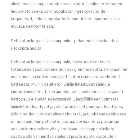
alushuovan ja umpilaudoituksen vaihdot. Lisäksi toteutamme
huopakaton sekä palahuopakaton myrskyvaurioiden
korjaustyöt, sekä huopakaton kunnostukset saarimökillä ja
muualla saarikohteissa.
Peltikaton korjaus Uusikaupunki – pidämme kiinnikkeistä ja
liitoksista huolta
Peltikaton korjaus Uusikaupunki, tiiviin sekä kestävän
toteutuksen saat kokeneiden osaajiemme kautta. Paikkaamme
muun muassa korroosion jäljet, kuten reiät ja ruostekohdat
katteesta. Muihin peltikaton uhkiin lukeutuvat sään- ja
lämpötilanvaihtelut, kun aurinko, vesi, pakkanen ja jää saavat
kattopellit elämään edestakaisin. Lämpöliikkeen voimasta
kiinnikkeet löystyvät ja peltikaton naulat pumppautuvat ylös,
jolloin peltien liitokset alkavat irvistää, ja tuloksena vesitiiveys
on tiessään. Kun peltikatto vuotaa, voi haasteita paikantua
vesikatteen ohella myös yläpohjaan – vaikkapa aluskate
saattaa olla vanhuuttaan kulunut ja sitä myötä kosteuden