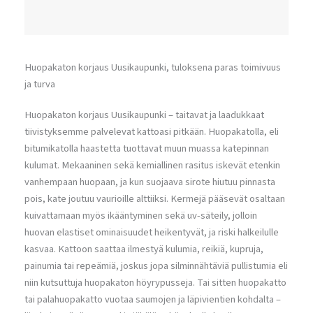
Huopakaton korjaus Uusikaupunki, tuloksena paras toimivuus
ja turva
Huopakaton korjaus Uusikaupunki – taitavat ja laadukkaat
tiivistyksemme palvelevat kattoasi pitkään. Huopakatolla, eli
bitumikatolla haastetta tuottavat muun muassa katepinnan
kulumat. Mekaaninen sekä kemiallinen rasitus iskevät etenkin
vanhempaan huopaan, ja kun suojaava sirote hiutuu pinnasta
pois, kate joutuu vaurioille alttiiksi. Kermejä pääsevät osaltaan
kuivattamaan myös ikääntyminen sekä uv-säteily, jolloin
huovan elastiset ominaisuudet heikentyvät, ja riski halkeilulle
kasvaa. Kattoon saattaa ilmestyä kulumia, reikiä, kupruja,
painumia tai repeämiä, joskus jopa silminnähtäviä pullistumia eli
niin kutsuttuja huopakaton höyrypusseja. Tai sitten huopakatto
tai palahuopakatto vuotaa saumojen ja läpivientien kohdalta –