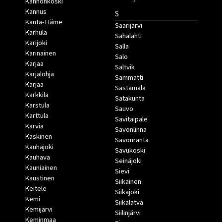
Kannonkoski
Kannus
S
Kanta-Häme
Saarijärvi
Karhula
Sahalahti
Karijoki
Salla
Karinainen
Salo
Karjaa
Saltvik
Karjalohja
Sammatti
Karjaa
Sastamala
Karkkila
Satakunta
Karstula
Sauvo
Karttula
Savitaipale
Karvia
Savonlinna
Kaskinen
Savonranta
Kauhajoki
Savukoski
Kauhava
Seinäjoki
Kauniainen
Sievi
Kaustinen
Siikainen
Keitele
Siikajoki
Kemi
Siikalatva
Kemijärvi
Siilinjärvi
Keminmaa