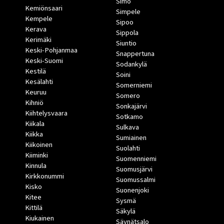
Simo
Kemiönsaari
Simpele
Kempele
Sipoo
Kerava
Sippola
Kerimäki
Siuntio
Keski-Pohjanmaa
Snappertuna
Keski-Suomi
Sodankylä
Kestilä
Soini
Kesälahti
Somerniemi
Keuruu
Somero
Kihniö
Sonkajärvi
Kiihtelysvaara
Sotkamo
Kiikala
Sulkava
Kiikka
Sumiainen
Kiikoinen
Suolahti
Kiiminki
Suomenniemi
Kinnula
Suomusjärvi
Kirkkonummi
Suomussalmi
Kisko
Suonenjoki
Kitee
Sysmä
Kittilä
Säkylä
Kiukainen
Säynätsalo