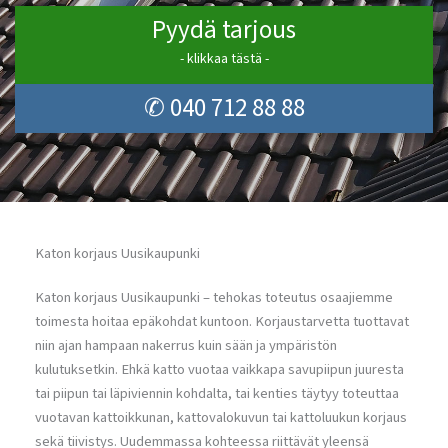
Pyydä tarjous
- klikkaa tästä -
✆ 040 712 88 88
Katon korjaus Uusikaupunki
Katon korjaus Uusikaupunki – tehokas toteutus osaajiemme
toimesta hoitaa epäkohdat kuntoon. Korjaustarvetta tuottavat
niin ajan hampaan nakerrus kuin sään ja ympäristön
kulutuksetkin. Ehkä katto vuotaa vaikkapa savupiipun juuresta
tai piipun tai läpiviennin kohdalta, tai kenties täytyy toteuttaa
vuotavan kattoikkunan, kattovalokuvun tai kattoluukun korjaus
sekä tiivistys. Uudemmassa kohteessa riittävät yleensä