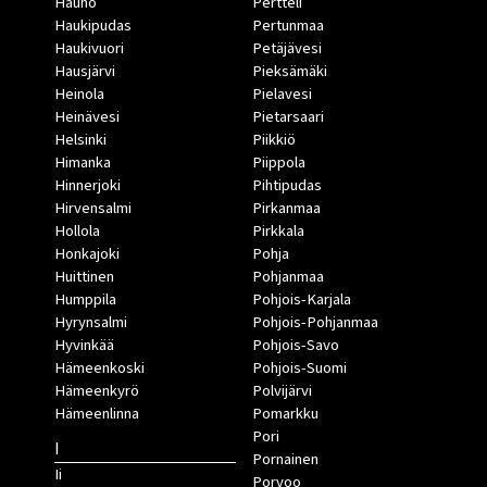
Hauho
Pertteli
Haukipudas
Pertunmaa
Haukivuori
Petäjävesi
Hausjärvi
Pieksämäki
Heinola
Pielavesi
Heinävesi
Pietarsaari
Helsinki
Piikkiö
Himanka
Piippola
Hinnerjoki
Pihtipudas
Hirvensalmi
Pirkanmaa
Hollola
Pirkkala
Honkajoki
Pohja
Huittinen
Pohjanmaa
Humppila
Pohjois-Karjala
Hyrynsalmi
Pohjois-Pohjanmaa
Hyvinkää
Pohjois-Savo
Hämeenkoski
Pohjois-Suomi
Hämeenkyrö
Polvijärvi
Hämeenlinna
Pomarkku
Pori
I
Pornainen
Ii
Porvoo