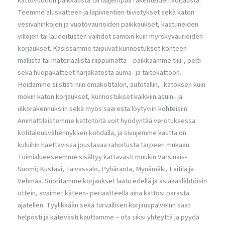
kattovuodon paikkausta tai laajempaa rakenteiden korjausta.
Teemme aluskatteen ja läpivientien tiivistykset sekä katon
vesivahinkojen ja vuotovaurioiden paikkaukset, kastuneiden
villojen tai laudoitusten vaihdot samoin kuin myrskyvaurioiden
korjaukset. Käsissämme taipuvat kunnostukset kohteen
mallista tai materiaalista riippumatta – paikkaamme tiili-, pelti-
sekä huopakatteet harjakatosta auma- ja taitekattoon.
Hoidamme siististi niin omakotitalon, autotallin, -katoksen kuin
mökin katon korjaukset, kunnostukset kaikkiin asuin- ja
ulkorakennuksiin sekä myös saaresta löytyviin kohteisiin.
Ammattilaistemme kattotöitä voit hyödyntää verotuksessa
kotitalousvähennyksen kohdalla, ja sivujemme kautta on
kuluihin haettavissa joustavaa rahoitusta tarpeen mukaan.
Toimialueeseemme sisältyy kattavasti muukin Varsinais-
Suomi; Kustavi, Taivassalo, Pyhäranta, Mynämäki, Laitila ja
Vehmaa. Suoritamme korjaukset laatu edellä ja asiakaslähtöisin
ottein, avaimet käteen- periaatteella aina kattosi parasta
ajatellen. Tyylikkään sekä turvallisen korjauspalvelun saat
helposti ja kätevästi kauttamme – ota siksi yhteyttä ja pyydä