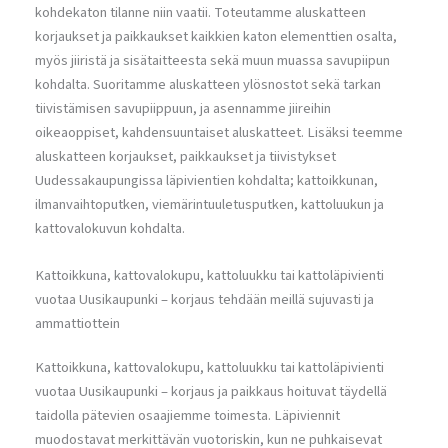
kohdekaton tilanne niin vaatii. Toteutamme aluskatteen
korjaukset ja paikkaukset kaikkien katon elementtien osalta,
myös jiiristä ja sisätaitteesta sekä muun muassa savupiipun
kohdalta. Suoritamme aluskatteen ylösnostot sekä tarkan
tiivistämisen savupiippuun, ja asennamme jiireihin
oikeaoppiset, kahdensuuntaiset aluskatteet. Lisäksi teemme
aluskatteen korjaukset, paikkaukset ja tiivistykset
Uudessakaupungissa läpivientien kohdalta; kattoikkunan,
ilmanvaihtoputken, viemärintuuletusputken, kattoluukun ja
kattovalokuvun kohdalta.
Kattoikkuna, kattovalokupu, kattoluukku tai kattoläpivienti
vuotaa Uusikaupunki – korjaus tehdään meillä sujuvasti ja
ammattiottein
Kattoikkuna, kattovalokupu, kattoluukku tai kattoläpivienti
vuotaa Uusikaupunki – korjaus ja paikkaus hoituvat täydellä
taidolla pätevien osaajiemme toimesta. Läpiviennit
muodostavat merkittävän vuotoriskin, kun ne puhkaisevat