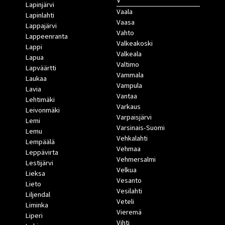
V
Lapinjärvi
Vaala
Lapinlahti
Vaasa
Lappajärvi
Vahto
Lappeenranta
Valkeakoski
Lappi
Valkeala
Lapua
Valtimo
Lapväärtti
Vammala
Laukaa
Vampula
Lavia
Vantaa
Lehtimäki
Varkaus
Leivonmäki
Varpaisjärvi
Lemi
Varsinais-Suomi
Lemu
Vehkalahti
Lempäälä
Vehmaa
Leppävirta
Vehmersalmi
Lestijärvi
Velkua
Lieksa
Vesanto
Lieto
Vesilahti
Liljendal
Veteli
Liminka
Vieremä
Liperi
Vihti