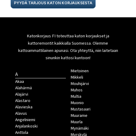
PYYDÄ TARJOUS KATON KORJAUKSESTA
Katonkorjaus FI toteuttaa katon korjaukset ja
kattoremontit kaikkialla Suomessa. Olemme
kattoammattilainen apunasi. Ota yhteyttä, niin laitetaan
sinunkin kattosi kuntoon!
Mietoinen
A
Mikkeli
Akaa
Mouhijärvi
Alahärmä
Muhos
Alajärvi
Multia
Alastaro
Muonio
Alavieska
Mustasaari
Alavus
Muurame
Angelniemi
Muurla
Anjalankoski
Mynämäki
Anttola
Myrskylä