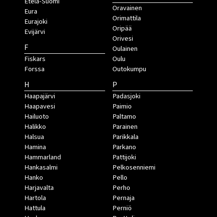
Etelä-Suomi
Oravainen
Eura
Orimattila
Eurajoki
Oripää
Evijärvi
Orivesi
F
Oulainen
Fiskars
Oulu
Forssa
Outokumpu
H
P
Haapajärvi
Padasjoki
Haapavesi
Paimio
Hailuoto
Paltamo
Halikko
Parainen
Halsua
Parikkala
Hamina
Parkano
Hammarland
Pattijoki
Hankasalmi
Pelkosenniemi
Hanko
Pello
Harjavalta
Perho
Hartola
Pernaja
Hattula
Perniö