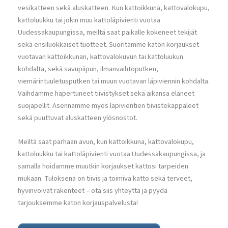
vesikatteen sekä aluskatteen. Kun kattoikkuna, kattovalokupu,
kattoluukku tai jokin muu kattoläpivienti vuotaa
Uudessakaupungissa, meiltä saat paikalle kokeneet tekijät
sekä ensiluokkaiset tuotteet. Suoritamme katon korjaukset
vuotavan kattoikkunan, kattovalokuvun tai kattoluukun
kohdalta, sekä savupiipun, ilmanvaihtoputken,
viemärintuuletusputken tai muun vuotavan läpiviennin kohdalta.
Vaihdamme hapertuneet tiivistykset sekä aikansa eläneet
suojapellit. Asennamme myös läpivientien tiivistekappaleet
sekä puuttuvat aluskatteen ylösnostot.
Meiltä saat parhaan avun, kun kattoikkuna, kattovalokupu,
kattoluukku tai kattoläpivienti vuotaa Uudessakaupungissa, ja
samalla hoidamme muutkin korjaukset kattosi tarpeiden
mukaan. Tuloksena on tiivis ja toimiva katto sekä terveet,
hyvinvoivat rakenteet – ota siis yhteyttä ja pyydä
tarjouksemme katon korjauspalvelusta!