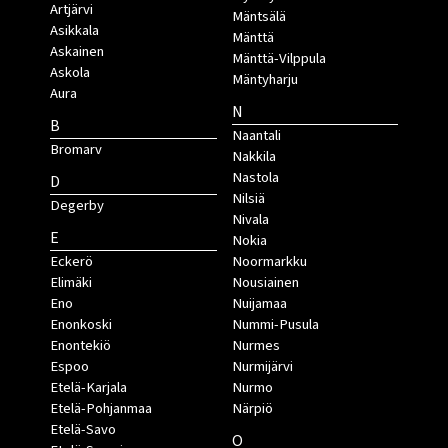
Artjärvi
Mäntsälä
Asikkala
Mänttä
Askainen
Mänttä-Vilppula
Askola
Mäntyharju
Aura
N
B
Naantali
Bromarv
Nakkila
Nastola
D
Nilsiä
Degerby
Nivala
E
Nokia
Eckerö
Noormarkku
Elimäki
Nousiainen
Eno
Nuijamaa
Enonkoski
Nummi-Pusula
Enontekiö
Nurmes
Espoo
Nurmijärvi
Etelä-Karjala
Nurmo
Etelä-Pohjanmaa
Närpiö
Etelä-Savo
O