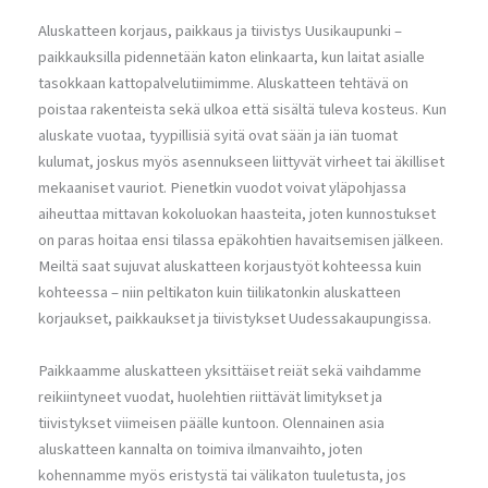
Aluskatteen korjaus, paikkaus ja tiivistys Uusikaupunki –
paikkauksilla pidennetään katon elinkaarta, kun laitat asialle
tasokkaan kattopalvelutiimimme. Aluskatteen tehtävä on
poistaa rakenteista sekä ulkoa että sisältä tuleva kosteus. Kun
aluskate vuotaa, tyypillisiä syitä ovat sään ja iän tuomat
kulumat, joskus myös asennukseen liittyvät virheet tai äkilliset
mekaaniset vauriot. Pienetkin vuodot voivat yläpohjassa
aiheuttaa mittavan kokoluokan haasteita, joten kunnostukset
on paras hoitaa ensi tilassa epäkohtien havaitsemisen jälkeen.
Meiltä saat sujuvat aluskatteen korjaustyöt kohteessa kuin
kohteessa – niin peltikaton kuin tiilikatonkin aluskatteen
korjaukset, paikkaukset ja tiivistykset Uudessakaupungissa.
Paikkaamme aluskatteen yksittäiset reiät sekä vaihdamme
reikiintyneet vuodat, huolehtien riittävät limitykset ja
tiivistykset viimeisen päälle kuntoon. Olennainen asia
aluskatteen kannalta on toimiva ilmanvaihto, joten
kohennamme myös eristystä tai välikaton tuuletusta, jos