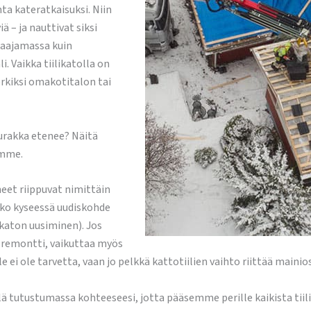
ta kateratkaisuksi. Niin
ä – ja nauttivat siksi
 taajamassa kuin
. Vaikka tiilikatolla on
rkiksi omakotitalon tai
urakka etenee? Näitä
amme.
iheet riippuvat nimittäin
onko kyseessä uudiskohde
ikaton uusiminen). Jos
toremontti, vaikuttaa myös
 ei ole tarvetta, vaan jo pelkkä kattotiilien vaihto riittää mainios
ä tutustumassa kohteeseesi, jotta pääsemme perille kaikista tiil