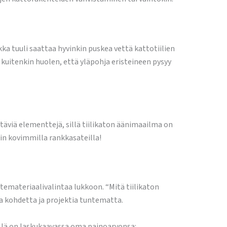
akka tuuli saattaa hyvinkin puskea vettä kattotiilien
kuitenkin huolen, että yläpohja eristeineen pysyy
istäviä elementtejä, sillä tiilikaton äänimaailma on
in kovimmilla rankkasateilla!
katemateriaalivalintaa lukkoon. “Mitä tiilikaton
a kohdetta ja projektia tuntematta.
illä on laskukaavassa oma painoarvonsa: