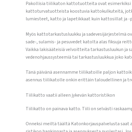
Pakollisia tiilikaton kattotuotteita ovat esimerkiksi
kattoturvatuotteista koostuvia kattokulkuteitä, jot
lumiesteet, katto ja lapetikkaat kuin kattosillat ja -p
Myös kattotarkastusluukku ja sadevesijärjestelmä ovat
sade-, sulamis- ja pesuvedet katolta alas fiksuja re
Vaikka lakisääteisiä velvoitteita tarkastusluukun ja 
vedenohjaussysteemiä tai tarkastusluukkua joko kato
Tänä päivänä asennamme tiilikatoille paljon kattoik
asennus tiilikatolle onkin erittäin taloudellinen ja t
Tiilikatto vaatii alleen jykevän kattoristikon
Tiilikatto on painava katto. Tiili on selvästi raskaamp
Onneksi meiltä täältä Katonkorjauspalvelusta saat a
ristikon hankinnasta ja asennuksesta puolestasi. Jo