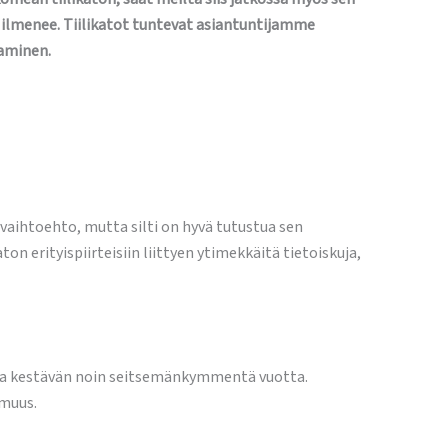
a ilmenee. Tiilikatot tuntevat asiantuntijamme
taminen.
aihtoehto, mutta silti on hyvä tutustua sen
on erityispiirteisiin liittyen ytimekkäitä tietoiskuja,
ttaa kestävän noin seitsemänkymmentä vuotta.
omuus.