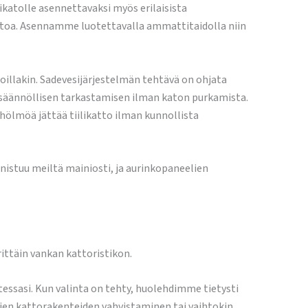
likatolle asennettavaksi myös erilaisista
oltoa. Asennamme luotettavalla ammattitaidolla niin
toillakin. Sadevesijärjestelmän tehtävä on ohjata
an säännöllisen tarkastamisen ilman katon purkamista.
 hölmöä jättää tiilikatto ilman kunnollista
nistuu meiltä mainiosti, ja aurinkopaneelien
erittäin vankan kattoristikon.
essasi. Kun valinta on tehty, huolehdimme tietysti
jen kattorakenteiden vahvistaminen tai vaihtokin.