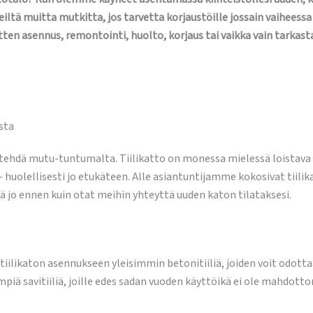
iltä muitta mutkitta, jos tarvetta korjaustöille jossain vaiheess
tten asennus, remontointi, huolto, korjaus tai vaikka vain tarkas
sta
tehdä mutu-tuntumalta. Tiilikatto on monessa mielessä loistava v
– huolellisesti jo etukäteen. Alle asiantuntijamme kokosivat tiilikat
llä jo ennen kuin otat meihin yhteyttä uuden katon tilataksesi.
tiilikaton asennukseen yleisimmin betonitiiliä, joiden voit odo
iä savitiiliä, joille edes sadan vuoden käyttöikä ei ole mahdott