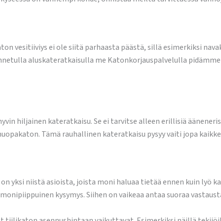
aton vesitiiviys ei ole siitä parhaasta päästä, sillä esimerkiksi nav
sennetulla aluskateratkaisulla me Katonkorjauspalvelulla pidämme 
yvin hiljainen kateratkaisu. Se ei tarvitse alleen erillisiä äänener
huopakaton. Tämä rauhallinen kateratkaisu pysyy vaiti jopa kaikke
a on yksi niistä asioista, joista moni haluaa tietää ennen kuin lyö 
monipiippuinen kysymys. Siihen on vaikeaa antaa suoraa vastaust
 tiilikaton asennushintaan vaikuttavat. Esimerkiksi näillä tekijö