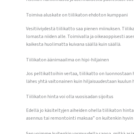
Toimiva aluskate on tiilikaton ehdoton kumppani
Vesitiiviydestä tiilikatto saa pienen miinuksen. Tiilik
lomasta niiden alle. Toimivalla ja oikeaoppisesti a
kaikesta huolimatta kuivana säällä kuin säällä.
Tiilikaton äänimaailma on hipi-hiljainen
Jos peltikattoihin vertaa, tiilikatto on luonnostaan h
lähes yhtä vaitonainen kuin hiljaisuudestaan kuulun 
Tiilikaton hinta voi olla vuosisadan sijoitus
Edellä jo käsiteltyjen aiheiden ohella tiilikaton hint
asennus tai remontointi maksaa” on kuitenkin hyvin 
Sen voimme kuitenkin varmuudella sanoa, mitkä asiat