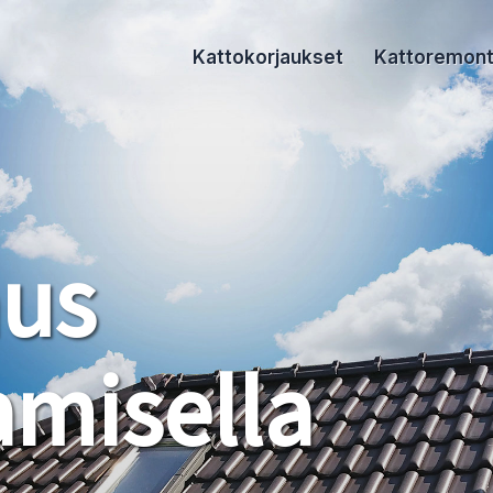
Kattokorjaukset
Kattoremont
aus
misella