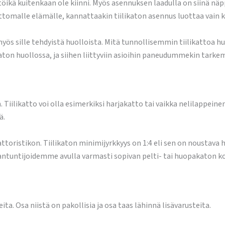
töikä kuitenkaan ole kiinni. Myös asennuksen laadulla on siinä näppi
tomalle elämälle, kannattaakin tiilikaton asennus luottaa vain 
 myös sille tehdyistä huolloista. Mitä tunnollisemmin tiilikattoa
ton huollossa, ja siihen liittyviin asioihin paneudummekin tar
n. Tiilikatto voi olla esimerkiksi harjakatto tai vaikka nelilappe
ä.
kattoristikon. Tiilikaton minimijyrkkyys on 1:4 eli sen on noustav
iantuntijoidemme avulla varmasti sopivan pelti- tai huopakaton 
a. Osa niistä on pakollisia ja osa taas lähinnä lisävarusteita.