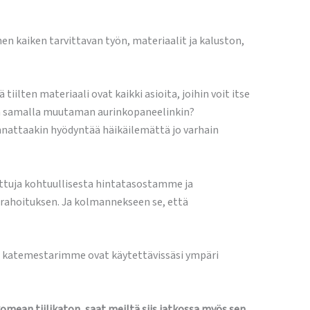
en kaiken tarvittavan työn, materiaalit ja kaluston,
ilten materiaali ovat kaikki asioita, joihin voit itse
ntaa samalla muutaman aurinkopaneelinkin?
nnattaakin hyödyntää häikäilemättä jo varhain
ettuja kohtuullisesta hintatasostamme ja
ahoituksen. Ja kolmannekseen se, että
set katemestarimme ovat käytettävissäsi ympäri
mean tiilikaton, saat meiltä siis jatkossa myös sen