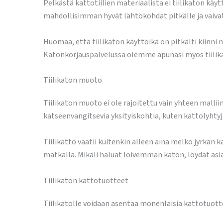
Pelkästä kattotiilien materiaalista ei tiilikaton käyt
mahdollisimman hyvät lähtökohdat pitkälle ja vaivat
Huomaa, että tiilikaton käyttöikä on pitkälti kiinni
Katonkorjauspalvelussa olemme apunasi myös tiilika
Tiilikaton muoto
Tiilikaton muoto ei ole rajoitettu vain yhteen mallii
katseenvangitsevia yksityiskohtia, kuten kattolyhtyj
Tiilikatto vaatii kuitenkin alleen aina melko jyrkän 
matkalla. Mikäli haluat loivemman katon, löydät as
Tiilikaton kattotuotteet
Tiilikatolle voidaan asentaa monenlaisia kattotuotteit