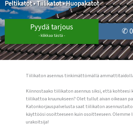
Peltikatot • Tiilikatot • Huopakatot
Pyydä tarjous
✆ 0
- klikkaa tästä -
Tiilikaton asennus tinkimättömällä ammattitaidolla 
Kiinnostaako tiilikaton asennus siksi, että kohteesi 
tiilikattoa kruunukseen? Olet tullut aivan oikeaan pa
Katonkorjauspalvelusta saat tiilikaton asennustait
käyttöösi osoitteeseen kuin osoitteeseen. Olemme lu
urakoitsija!