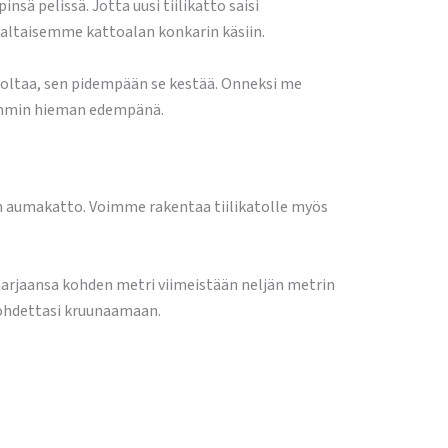
nsä pelissä. Jotta uusi tiilikatto saisi
kaltaisemme kattoalan konkarin käsiin.
 huoltaa, sen pidempään se kestää. Onneksi me
kemmin hieman edempänä.
inen aumakatto. Voimme rakentaa tiilikatolle myös
a harjaansa kohden metri viimeistään neljän metrin
kohdettasi kruunaamaan.