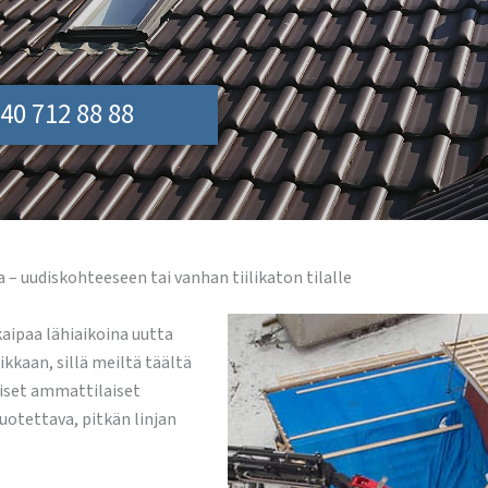
40 712 88 88
– uudiskohteeseen tai vanhan tiilikaton tilalle
kaipaa lähiaikoina uutta
ikkaan, sillä meiltä täältä
oiset ammattilaiset
otettava, pitkän linjan