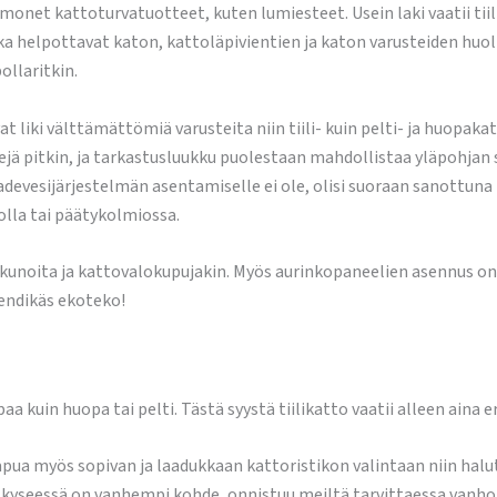
 monet kattoturvatuotteet, kuten lumiesteet. Usein laki vaatii tii
ka helpottavat katon, kattoläpivientien ja katon varusteiden hu
ollaritkin.
 liki välttämättömiä varusteita niin tiili- kuin pelti- ja huopaka
ittejä pitkin, ja tarkastusluukku puolestaan mahdollistaa yläpohj
sadevesijärjestelmän asentamiselle ei ole, olisi suoraan sanottuna
lla tai päätykolmiossa.
kunoita ja kattovalokupujakin. Myös aurinkopaneelien asennus on
rendikäs ekoteko!
aa kuin huopa tai pelti. Tästä syystä tiilikatto vaatii alleen aina 
pua myös sopivan ja laadukkaan kattoristikon valintaan niin halut
s kyseessä on vanhempi kohde, onnistuu meiltä tarvittaessa vanho