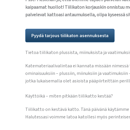
kaipaamat huollot! Tiilikaton korjauskin onnistuu me
palvelevat kattoasi antaumuksella, olipa kyseessä si
Pyydä tarjous tiilikaton asennuksesta
Tietoa tiilikaton plussista, miinuksista ja vaatimuksi
Katemateriaalivalintaa ei kannata missään nimessä 
ominaisuuksiin – plussiin, miinuksiin ja vaatimuksiin 
jotka lukaisemalla olet asioista pääpiirteittäin peri
Käyttöikä – miten pitkään tiilikatto kestää?
Tiilikatto on kestävä katto. Tänä päivänä käytämme 
Halutessasi voimme latoa katollesi myös perinteisemp