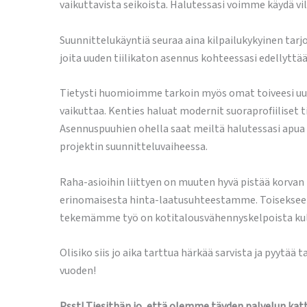
vaikuttavista seikoista. Halutessasi voimme käydä vil
Suunnittelukäyntiä seuraa aina kilpailukykyinen tarj
joita uuden tiilikaton asennus kohteessasi edellyttää
Tietysti huomioimme tarkoin myös omat toiveesi uuden 
vaikuttaa. Kenties haluat modernit suoraprofiiliset 
Asennuspuuhien ohella saat meiltä halutessasi apua
projektin suunnitteluvaiheessa.
Raha-asioihin liittyen on muuten hyvä pistää korvan
erinomaisesta hinta-laatusuhteestamme. Toisekseen
tekemämme työ on kotitalousvähennyskelpoista kul
Olisiko siis jo aika tarttua härkää sarvista ja pyyt
vuoden!
Psst! Tiesithän jo, että olemme täyden palvelun kat