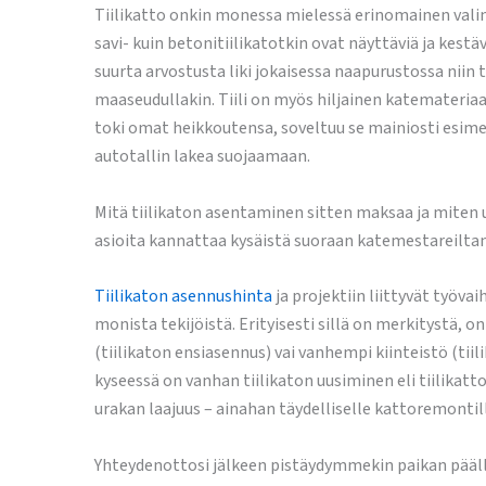
Tiilikatto onkin monessa mielessä erinomainen valin
savi- kuin betonitiilikatotkin ovat näyttäviä ja kestävi
suurta arvostusta liki jokaisessa naapurustossa niin
maaseudullakin. Tiili on myös hiljainen katemateriaali
toki omat heikkoutensa, soveltuu se mainiosti esime
autotallin lakea suojaamaan.
Mitä tiilikaton asentaminen sitten maksaa ja miten 
asioita kannattaa kysäistä suoraan katemestareilt
Tiilikaton asennushinta
ja projektiin liittyvät työva
monista tekijöistä. Erityisesti sillä on merkitystä, 
(tiilikaton ensiasennus) vai vanhempi kiinteistö (tiil
kyseessä on vanhan tiilikaton uusiminen eli tiilikat
urakan laajuus – ainahan täydelliselle kattoremontille
Yhteydenottosi jälkeen pistäydymmekin paikan pääll