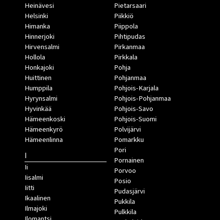
Heinävesi
Pietarsaari
Helsinki
Piikkiö
Himanka
Piippola
Hinnerjoki
Pihtipudas
Hirvensalmi
Pirkanmaa
Hollola
Pirkkala
Honkajoki
Pohja
Huittinen
Pohjanmaa
Humppila
Pohjois-Karjala
Hyrynsalmi
Pohjois-Pohjanmaa
Hyvinkää
Pohjois-Savo
Hämeenkoski
Pohjois-Suomi
Hämeenkyrö
Polvijärvi
Hämeenlinna
Pomarkku
Pori
I
Pornainen
Ii
Porvoo
Iisalmi
Posio
Iitti
Pudasjärvi
Ikaalinen
Pukkila
Ilmajoki
Pulkkila
Ilomantsi