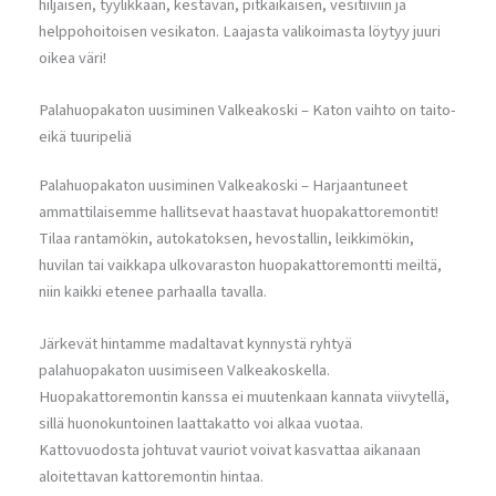
hiljaisen, tyylikkään, kestävän, pitkäikäisen, vesitiiviin ja
helppohoitoisen vesikaton. Laajasta valikoimasta löytyy juuri
oikea väri!
Palahuopakaton uusiminen Valkeakoski – Katon vaihto on taito-
eikä tuuripeliä
Palahuopakaton uusiminen Valkeakoski – Harjaantuneet
ammattilaisemme hallitsevat haastavat huopakattoremontit!
Tilaa rantamökin, autokatoksen, hevostallin, leikkimökin,
huvilan tai vaikkapa ulkovaraston huopakattoremontti meiltä,
niin kaikki etenee parhaalla tavalla.
Järkevät hintamme madaltavat kynnystä ryhtyä
palahuopakaton uusimiseen Valkeakoskella.
Huopakattoremontin kanssa ei muutenkaan kannata viivytellä,
sillä huonokuntoinen laattakatto voi alkaa vuotaa.
Kattovuodosta johtuvat vauriot voivat kasvattaa aikanaan
aloitettavan kattoremontin hintaa.