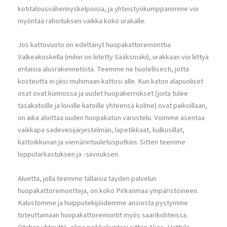
kotitalousvähennyskelpoisia, ja yhteistyökumppanimme voi
myöntää rahoituksen vaikka koko urakalle.
Jos kattovuoto on edeltänyt huopakattoremonttia
Valkeakoskella (mihin on liitetty Sääksmäki), urakkaan voi liittyä
erilaisia alusrakennetöitä. Teemme ne huolellisesti, jotta
kosteutta ei jäisi muhimaan kattosi alle. Kun katon alapuoliset
osat ovat kunnossa ja uudet huopakerrokset (joita tulee
tasakatoille ja loiville katoille yhteensä kolme) ovat paikoillaan,
on aika aloittaa uuden huopakaton varustelu. Voimme asentaa
vaikkapa sadevesijärjestelmän, lapetikkaat, kulkusillat,
kattoikkunan ja viemärintuuletusputken. Sitten teemme
lopputarkastuksen ja -siivouksen.
Aluetta, jolla teemme tällaisia täyden palvelun
huopakattoremontteja, on koko Pirkanmaa ympäristöineen.
Kalustomme ja huipputekijöidemme ansiosta pystymme
toteuttamaan huopakattoremontit myös saarikohteissa.