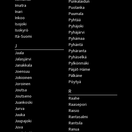
Punkalaidun
Imatra
Puolanka
Inari
Puumala
Inkoo
Pyhtää
Isojoki
Pyhäjoki
Isokyrö
Pyhäjärvi
Itä-Suomi
Pyhämaa
Pyhäntä
J
Pyhäranta
Jaala
Pyhäselkä
Jalasjärvi
Pylkönmäki
Janakkala
Päijät-Häme
Joensuu
Pälkäne
Jokioinen
Pöytyä
Joroinen
Joutsa
R
Joutseno
Raahe
Juankoski
Raasepori
Jurva
Raisio
Juuka
Rantasalmi
Juupajoki
Rantsila
Juva
Ranua