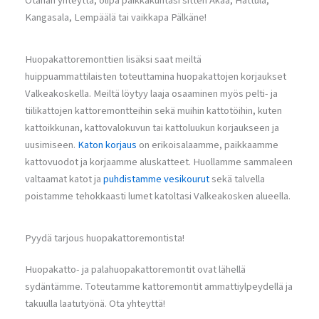
Otahan yhteyttä, olipa paikkakuntasi sitten Akaa, Hattula,
Kangasala, Lempäälä tai vaikkapa Pälkäne!
Huopakattoremonttien lisäksi saat meiltä
huippuammattilaisten toteuttamina huopakattojen korjaukset
Valkeakoskella. Meiltä löytyy laaja osaaminen myös pelti- ja
tiilikattojen kattoremontteihin sekä muihin kattotöihin, kuten
kattoikkunan, kattovalokuvun tai kattoluukun korjaukseen ja
uusimiseen.
Katon korjaus
on erikoisalaamme, paikkaamme
kattovuodot ja korjaamme aluskatteet. Huollamme sammaleen
valtaamat katot ja
puhdistamme vesikourut
sekä talvella
poistamme tehokkaasti lumet katoltasi Valkeakosken alueella.
Pyydä tarjous huopakattoremontista!
Huopakatto- ja palahuopakattoremontit ovat lähellä
sydäntämme. Toteutamme kattoremontit ammattiylpeydellä ja
takuulla laatutyönä. Ota yhteyttä!