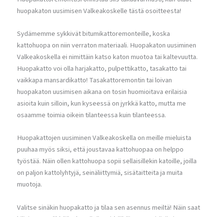
huopakaton uusimisen Valkeakoskelle tästä osoitteesta!
Sydämemme sykkivät bitumikattoremonteille, koska
kattohuopa on niin verraton materiaali. Huopakaton uusiminen
Valkeakoskella ei nimittäin katso katon muotoa tai kaltevuutta.
Huopakatto voi olla harjakatto, pulpettikatto, tasakatto tai
vaikkapa mansardikatto! Tasakattoremontin tai loivan
huopakaton uusimisen aikana on tosin huomioitava erilaisia
asioita kuin silloin, kun kyseessä on jyrkkä katto, mutta me
osaamme toimia oikein tilanteessa kuin tilanteessa.
Huopakattojen uusiminen Valkeakoskella on meille mieluista
puuhaa myös siksi, että joustavaa kattohuopaa on helppo
työstää. Näin ollen kattohuopa sopii sellaisillekin katoille, joilla
on paljon kattolyhtyjä, seinäliittymiä, sisätaitteita ja muita
muotoja.
Valitse sinäkin huopakatto ja tilaa sen asennus meiltä! Näin saat