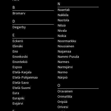
N
B
Naantali
Bromarv
Nakkila
Nastola
D
Nilsiä
Degerby
Nivala
E
Nokia
Eckerö
Noormarkku
Elimäki
Nousiainen
Eno
Nuijamaa
Enonkoski
Nummi-Pusula
Enontekiö
Nurmes
Espoo
Nurmijärvi
Etelä-Karjala
Nurmo
Etelä-Pohjanmaa
Närpiö
Etelä-Savo
O
Etelä-Suomi
Oravainen
Eura
Orimattila
Eurajoki
Oripää
Evijärvi
Orivesi