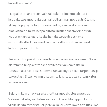
kolkuttaa ovella?
Huopakattosaneeraus Valkeakoski – Tiimimme aloittaa
huopakattosaneerauksesi mahdollisimman nopeasti! Ota siis
yhteyttä ja pyydä tarjous kesämökin, saunarakennuksen,
omakotitalon tai vaikkapa autotallin huopakattoremontista.
Muuta ei tarvitakaan, koska harjakatto, pulpettikatto,
mansardikatto tai esimerkiksi tasakatto uusitaan avaimet
käteen -periaatteella.
Jokainen huopakattoremontti on erilainen kuin aiemmat. Siksi
aloitamme huopakattosaneerauksesi Valkeakoskella
tutustumalla kattoosi. Otamme selvää myös sinun tarpeistasi ja
toiveistasi. Sitten voimme suunnitella ja toteuttaa bitumikaton
saneerauksen.
Sekin, milloin on oikea aika aloittaa huopakattosaneeraus
Valkeakoskella, vaihtelee suuresti. Ajankohta riippuu katon
yksilöllisistä tarpeista, eli pelkkä ikä ei kerro koko totuutta. Jos