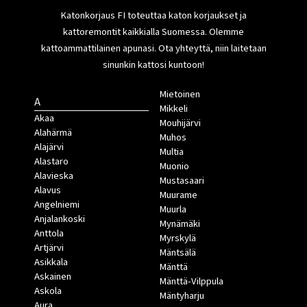
Katonkorjaus FI toteuttaa katon korjaukset ja
kattoremontit kaikkialla Suomessa. Olemme
kattoammattilainen apunasi. Ota yhteyttä, niin laitetaan
sinunkin kattosi kuntoon!
Mietoinen
A
Mikkeli
Akaa
Mouhijärvi
Alahärmä
Muhos
Alajärvi
Multia
Alastaro
Muonio
Alavieska
Mustasaari
Alavus
Muurame
Angelniemi
Muurla
Anjalankoski
Mynämäki
Anttola
Myrskylä
Artjärvi
Mäntsälä
Asikkala
Mänttä
Askainen
Mänttä-Vilppula
Askola
Mäntyharju
Aura