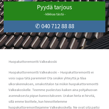
Pyydä tarjous
- klikkaa tästä -
✆ 040 712 88 88
Huopakattoremontti Valkeakoski
Huopakattoremontti Valkeakoski – Huopakattoremontti ei
voisi sujua tätä paremmin! Ota sinäkin yhteyttä ja tilaa
ulkorakennuksen, omakotitalon tai mökin huopakattoremontti
Valkeakoskelle. Teemme puolestasi kaiken aina pohjahuovan
asennuksesta piipun kunnostukseen. Urakan hinta ei hirvitä,
sillä emme liioittele, kun hinnoittelemme
huopakattoremonttejamme Valkeakoskella. Ne ovat sitä paitsi