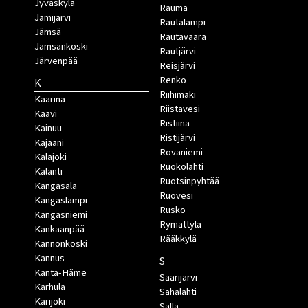
Jyväskylä
Rauma
Jämijärvi
Rautalampi
Jämsä
Rautavaara
Jämsänkoski
Rautjärvi
Järvenpää
Reisjärvi
Renko
K
Riihimäki
Kaarina
Riistavesi
Kaavi
Ristiina
Kainuu
Ristijärvi
Kajaani
Rovaniemi
Kalajoki
Ruokolahti
Kalanti
Ruotsinpyhtää
Kangasala
Ruovesi
Kangaslampi
Rusko
Kangasniemi
Rymättylä
Kankaanpää
Rääkkylä
Kannonkoski
Kannus
S
Kanta-Häme
Saarijärvi
Karhula
Sahalahti
Karijoki
Salla