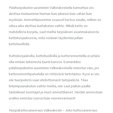
Palahuopakaton uusiminen Valkeakoskella kannattaa siis
aloittaa mieluummin hieman liian aikaisin kuin vähän liian
myöhään. Ammattilaisemme osaavat kertoa sinulle, milloin on
oikea aika aloittaa laattakaton vaihto. Mikäli katto on
mahdollista korjata, saat meiltä tarjouksen asianmukaisesta
kattokorjauksesta, mitä voidaan täydentää jollain
kattohuollolla.
Kattokorjauksilla, kattohuolloilla ja kattoremonteilla ei pitäisi
olla mitään tekemistä tuurin kanssa. Esimerkiksi
palahuopakaton uusiminen Valkeakoskella onnistuu vain, jos
kattoremonttipalvelulla on riittävästi tietotaitoa. Kyse ei siis
ole tuuripelistä vaan ehdottomasti taitopelistä. Tilaa
bitumipaanukaton vaihto meiltä, niin saat paikan päälle
taidokkaat asentajat ja muut ammattilaiset. Heidän ansiostaan
urakka onnistuu suorastaan vuorenvarmasti!
Huopakattosaneeraus Valkeakoski – Joko kattosaneeraus