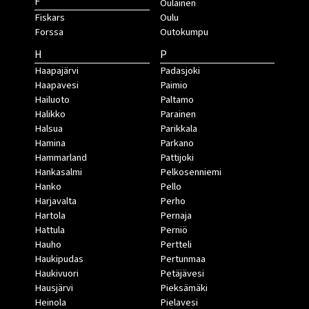
F
Oulainen
Fiskars
Oulu
Forssa
Outokumpu
H
P
Haapajärvi
Padasjoki
Haapavesi
Paimio
Hailuoto
Paltamo
Halikko
Parainen
Halsua
Parikkala
Hamina
Parkano
Hammarland
Pattijoki
Hankasalmi
Pelkosenniemi
Hanko
Pello
Harjavalta
Perho
Hartola
Pernaja
Hattula
Perniö
Hauho
Pertteli
Haukipudas
Pertunmaa
Haukivuori
Petäjävesi
Hausjärvi
Pieksämäki
Heinola
Pielavesi