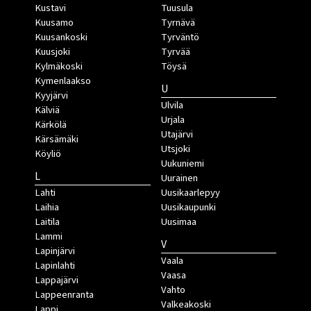
Kustavi
Tuusula
Kuusamo
Tyrnävä
Kuusankoski
Tyrväntö
Kuusjoki
Tyrvää
Kylmäkoski
Töysä
Kymenlaakso
U
Kyyjärvi
Ulvila
Kälviä
Urjala
Kärkölä
Utajärvi
Kärsämäki
Utsjoki
Köyliö
Uukuniemi
L
Uurainen
Lahti
Uusikaarlepyy
Laihia
Uusikaupunki
Laitila
Uusimaa
Lammi
V
Lapinjärvi
Vaala
Lapinlahti
Vaasa
Lappajärvi
Vahto
Lappeenranta
Valkeakoski
Lappi