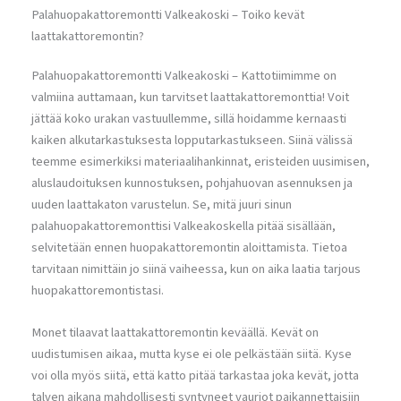
Palahuopakattoremontti Valkeakoski – Toiko kevät
laattakattoremontin?
Palahuopakattoremontti Valkeakoski – Kattotiimimme on
valmiina auttamaan, kun tarvitset laattakattoremonttia! Voit
jättää koko urakan vastuullemme, sillä hoidamme kernaasti
kaiken alkutarkastuksesta lopputarkastukseen. Siinä välissä
teemme esimerkiksi materiaalihankinnat, eristeiden uusimisen,
aluslaudoituksen kunnostuksen, pohjahuovan asennuksen ja
uuden laattakaton varustelun. Se, mitä juuri sinun
palahuopakattoremonttisi Valkeakoskella pitää sisällään,
selvitetään ennen huopakattoremontin aloittamista. Tietoa
tarvitaan nimittäin jo siinä vaiheessa, kun on aika laatia tarjous
huopakattoremontistasi.
Monet tilaavat laattakattoremontin keväällä. Kevät on
uudistumisen aikaa, mutta kyse ei ole pelkästään siitä. Kyse
voi olla myös siitä, että katto pitää tarkastaa joka kevät, jotta
talven aikana mahdollisesti syntyneet vauriot paikannettaisiin