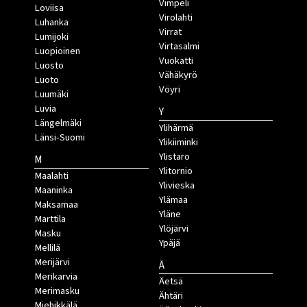
Vimpeli
Loviisa
Virolahti
Luhanka
Virrat
Lumijoki
Virtasalmi
Luopioinen
Vuokatti
Luosto
Vähäkyrö
Luoto
Vöyri
Luumäki
Luvia
Y
Längelmäki
Ylihärmä
Länsi-Suomi
Ylikiiminki
Ylistaro
M
Ylitornio
Maalahti
Ylivieska
Maaninka
Ylämaa
Maksamaa
Yläne
Marttila
Ylöjärvi
Masku
Ypäjä
Mellilä
Merijärvi
Ä
Merikarvia
Äetsä
Merimasku
Ähtäri
Miehikkälä