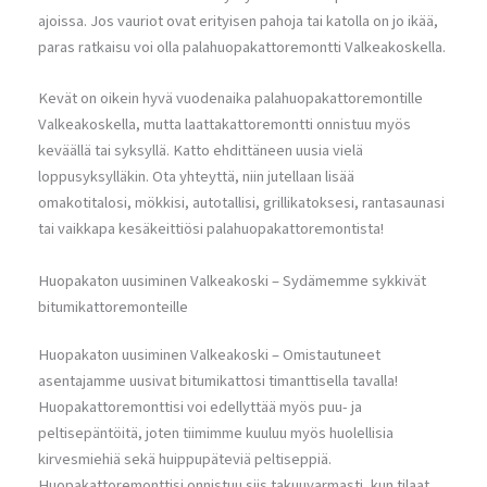
ajoissa. Jos vauriot ovat erityisen pahoja tai katolla on jo ikää,
paras ratkaisu voi olla palahuopakattoremontti Valkeakoskella.
Kevät on oikein hyvä vuodenaika palahuopakattoremontille
Valkeakoskella, mutta laattakattoremontti onnistuu myös
keväällä tai syksyllä. Katto ehdittäneen uusia vielä
loppusyksylläkin. Ota yhteyttä, niin jutellaan lisää
omakotitalosi, mökkisi, autotallisi, grillikatoksesi, rantasaunasi
tai vaikkapa kesäkeittiösi palahuopakattoremontista!
Huopakaton uusiminen Valkeakoski – Sydämemme sykkivät
bitumikattoremonteille
Huopakaton uusiminen Valkeakoski – Omistautuneet
asentajamme uusivat bitumikattosi timanttisella tavalla!
Huopakattoremonttisi voi edellyttää myös puu- ja
peltisepäntöitä, joten tiimimme kuuluu myös huolellisia
kirvesmiehiä sekä huippupäteviä peltiseppiä.
Huopakattoremonttisi onnistuu siis takuuvarmasti, kun tilaat