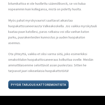
bitumikattoa ei ole huollettu säännöllisesti, se voi kulua
nopeammin kuin kollegansa, mistä on pidetty huolta.
Myös pahat myrskyvauriot saattavat aikaistaa
huopakattosaneerausta Valkeakoskella. Jos vaikka myrskytuuli
kaataa puun katollesi, paras ratkaisu voi olla vanhan katon
purku, puurakenteiden kunnostus ja uuden huopakaton
asennus.
Ota yhteyttä, vaikka et olisi varma siitä, joko esimerkiksi
omakotitalon huopakattosaneeraus kolkuttaa ovelle. Meidän
ammattilaisemme selvittävät asian puolestasi. Sitten he
tarjoavat juuri oikeanlaisia huopakattotöitä!
PYYDÄ TARJOUS KATTOREMONTISTA