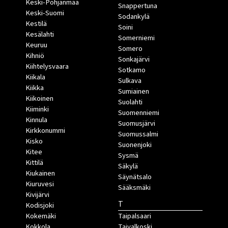
Keski-Pohjanmaa
Snappertuna
Keski-Suomi
Sodankylä
Kestilä
Soini
Kesälahti
Somerniemi
Keuruu
Somero
Kihniö
Sonkajärvi
Kiihtelysvaara
Sotkamo
Kiikala
Sulkava
Kiikka
Sumiainen
Kiikoinen
Suolahti
Kiiminki
Suomenniemi
Kinnula
Suomusjärvi
Kirkkonummi
Suomussalmi
Kisko
Suonenjoki
Kitee
Sysmä
Kittilä
Säkylä
Kiukainen
Säynätsalo
Kiuruvesi
Sääksmäki
Kivijärvi
T
Kodisjoki
Kokemäki
Taipalsaari
Kokkola
Taivalkoski