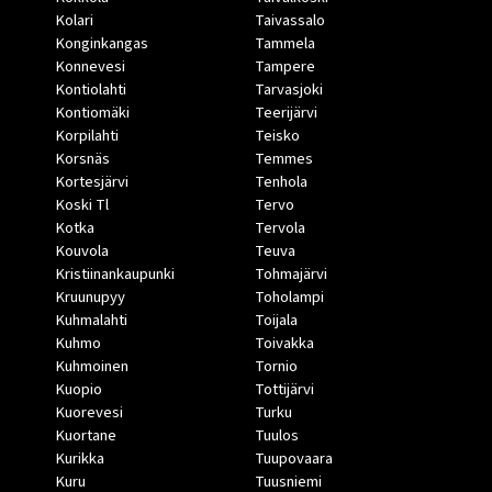
Kolari
Taivassalo
Konginkangas
Tammela
Konnevesi
Tampere
Kontiolahti
Tarvasjoki
Kontiomäki
Teerijärvi
Korpilahti
Teisko
Korsnäs
Temmes
Kortesjärvi
Tenhola
Koski Tl
Tervo
Kotka
Tervola
Kouvola
Teuva
Kristiinankaupunki
Tohmajärvi
Kruunupyy
Toholampi
Kuhmalahti
Toijala
Kuhmo
Toivakka
Kuhmoinen
Tornio
Kuopio
Tottijärvi
Kuorevesi
Turku
Kuortane
Tuulos
Kurikka
Tuupovaara
Kuru
Tuusniemi