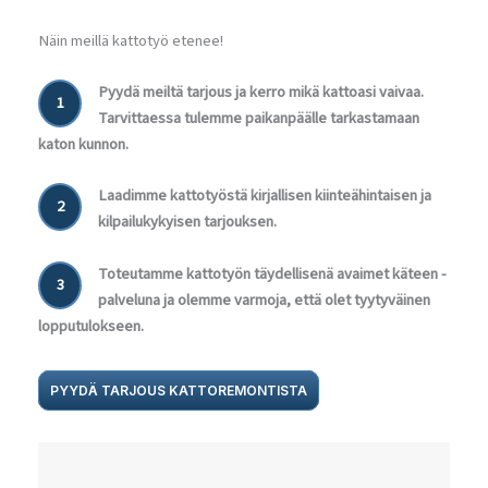
Näin meillä kattotyö etenee!
Pyydä meiltä tarjous ja kerro mikä kattoasi vaivaa.
1
Tarvittaessa tulemme paikanpäälle tarkastamaan
katon kunnon.
Laadimme kattotyöstä kirjallisen kiinteähintaisen ja
2
kilpailukykyisen tarjouksen.
Toteutamme kattotyön täydellisenä avaimet käteen -
3
palveluna ja olemme varmoja, että olet tyytyväinen
lopputulokseen.
PYYDÄ TARJOUS KATTOREMONTISTA