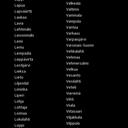
Valkeala
Lapua
Valtimo
Lapväärtti
Vammala
Laukaa
Vampula
Lavia
Vantaa
Lehtimäki
Varkaus
Leivonmäki
Varpaisjärvi
Lemi
Varsinais-Suomi
Lemu
Vehkalahti
Lempäälä
Vehmaa
Leppävirta
Vehmersalmi
Lestijärvi
Velkua
Lieksa
Vesanto
Lieto
Vesilahti
Liljendal
Veteli
Liminka
Vieremä
Liperi
Vihti
Lohja
Viiala
Lohtaja
Viitasaari
Loimaa
Viljakkala
Lokalahti
Vilppula
Loppi