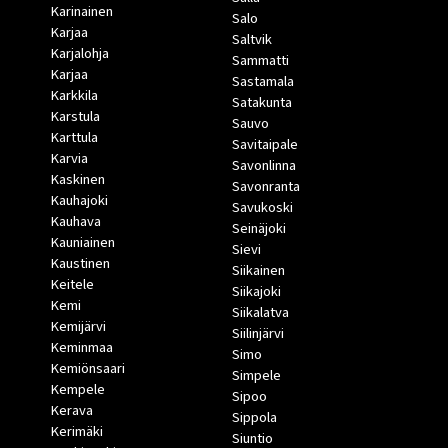
Karinainen
Salo
Karjaa
Saltvik
Karjalohja
Sammatti
Karjaa
Sastamala
Karkkila
Satakunta
Karstula
Sauvo
Karttula
Savitaipale
Karvia
Savonlinna
Kaskinen
Savonranta
Kauhajoki
Savukoski
Kauhava
Seinäjoki
Kauniainen
Sievi
Kaustinen
Siikainen
Keitele
Siikajoki
Kemi
Siikalatva
Kemijärvi
Siilinjärvi
Keminmaa
Simo
Kemiönsaari
Simpele
Kempele
Sipoo
Kerava
Sippola
Kerimäki
Siuntio