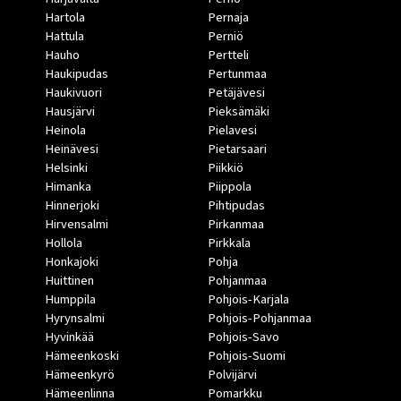
Hartola
Pernaja
Hattula
Perniö
Hauho
Pertteli
Haukipudas
Pertunmaa
Haukivuori
Petäjävesi
Hausjärvi
Pieksämäki
Heinola
Pielavesi
Heinävesi
Pietarsaari
Helsinki
Piikkiö
Himanka
Piippola
Hinnerjoki
Pihtipudas
Hirvensalmi
Pirkanmaa
Hollola
Pirkkala
Honkajoki
Pohja
Huittinen
Pohjanmaa
Humppila
Pohjois-Karjala
Hyrynsalmi
Pohjois-Pohjanmaa
Hyvinkää
Pohjois-Savo
Hämeenkoski
Pohjois-Suomi
Hämeenkyrö
Polvijärvi
Hämeenlinna
Pomarkku