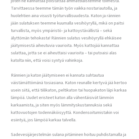
joten ne kannattaa poistattaa ammattilaistemme toimesta.
Tarvittaessa teemme tämän työn vaikka nosturiautolla, ja
huolehtien aina visusti työturvallisuudesta. Katon ja rännien
jään sulatuksen teemme kuumalla vesihöyryllä, mikä on paitsi
turvallista, myös ympäristö- ja kattoystävällistä – sekä
älyttömän tehokasta! Rännien sulatus vesihöyryllä ehkäisee
jäätymisestä aiheutuvia vaurioita. Myös kattojää kannattaa
sulattaa, jotta se ei aiheuttaisi vaurioita – tai putoaisi alas
katolta niin, että voisi syntyä vahinkoja.
Rännien ja katon jäätymiseen ei kannata suhtautua
väistämättömänä tosiasiana. Katon reunalle kertyvä jää kertoo
usein siitä, että tiilikaton, peltikaton tai huopakaton läpi karkaa
lämpöä. Uudet eristeet katon alla vähentäisivät lämmön
karkaamista, ja siten myös lämmityskustannuksia sekä
kattovuotojen todennäköisyyttä. Kondensoitumistakin voi
esiintyä, jos lämpöä karkaa talvella.
Sadevesijärjestelmän sulana pitäminen hoituu puhdistamalla ja