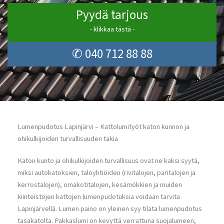
Pyydä tarjous
- klikkaa tästä -
✆ 040 712 88 88
Lumenpudotus Lapinjärvi – Kattolumityöt katon kunnon ja
ohikulkijoiden turvallisuuden takia
Katon kunto ja ohikulkijoiden turvallisuus ovat ne kaksi syytä,
miksi autokatoksien, taloyhtiöiden (rivitalojen, paritalojen ja
kerrostalojen), omakotitalojen, kesämökkien ja muiden
kiinteistöjen kattojen lumenpudotuksia voidaan tarvita
Lapinjärvellä. Lumen paino on yleinen syy tilata lumenpudotus
tasakatolta. Pakkaslumi on kevyttä verrattuna suojalumeen,