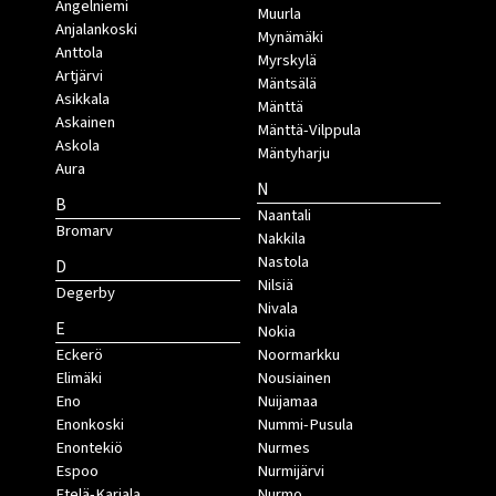
Angelniemi
Muurla
Anjalankoski
Mynämäki
Anttola
Myrskylä
Artjärvi
Mäntsälä
Asikkala
Mänttä
Askainen
Mänttä-Vilppula
Askola
Mäntyharju
Aura
N
B
Naantali
Bromarv
Nakkila
Nastola
D
Nilsiä
Degerby
Nivala
E
Nokia
Eckerö
Noormarkku
Elimäki
Nousiainen
Eno
Nuijamaa
Enonkoski
Nummi-Pusula
Enontekiö
Nurmes
Espoo
Nurmijärvi
Etelä-Karjala
Nurmo