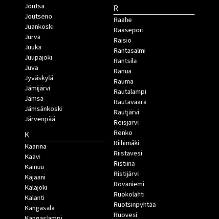
Joutsa
R
Joutseno
Raahe
Juankoski
Raasepori
Jurva
Raisio
Juuka
Rantasalmi
Juupajoki
Rantsila
Juva
Ranua
Jyväskylä
Rauma
Jämijärvi
Rautalampi
Jämsä
Rautavaara
Jämsänkoski
Rautjärvi
Järvenpää
Reisjärvi
Renko
K
Riihimäki
Kaarina
Riistavesi
Kaavi
Ristiina
Kainuu
Ristijärvi
Kajaani
Rovaniemi
Kalajoki
Ruokolahti
Kalanti
Ruotsinpyhtää
Kangasala
Ruovesi
Kangaslampi