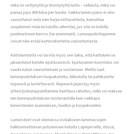
mikä on vettynyttä ja tiivistynyttä lunta – sellaista, mikä voi
painaa jopa 400 kiloa per kuutio. Vaikka lumen paino ei olisi
saavuttanut vielä näin hurjia mittasuhteita, kannattaa
suojalumen määrää katolla vähentää, jos sitä on katolla
puolimetrinen kerros (tai enemmän!). Lumenpudottajamme
voivat näin estää kattorakenteita vaurioitumasta.
Kattolumitöitä voi tarvita myös sen takia, että kattolumi on
jakaantunut katolle epätasaisesti. Epätasainen kuormitus voi
saada katon vaurioitumaan ja vuotamaan. Meiltä saat
lumenpudotuksen huopakatolta, tiilikatolta tai peltikatolta
nopeasti ja luotettavasti. Nopeasti järjestyy myös
yhteistyökumppaniltamme haettava rahoitus, millä voi maksaa
niin lumenpudotuksen nosturiautolla kuin vaikkapa
lumiesteiden asennuksen, huollon ja korjauksenkin.
Lumiesteet ovat olemassa estääkseen lumimassojen
hallitsemattoman putoamisen katolta Lapinjärvellä, Iitissä,