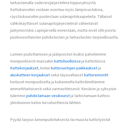
tarkastamalla sadevesijärjestelmä loppusyksystä.
Kattokaivoihin voidaan asentaa myös lämpövastuksia,
räystäskouruihin puolestaan sulanapitokaapeleita. Tällaiset
sähkökäyttöiset sulanapitojärjestelmät vähentävät
jäätymisriskiä Lapinjärvellä ennestään, mutta eivät silti poista
puolivuosittaisten puhdistusten ja tarkastusten tarpeellisuutta.
Lumien pudottamisen ja jäänpoiston lisäksi palvelemme
monipuolisesti muissakin
kattohuolloissa
ja kattotöissä.
Kattokorjaukset
, kuten
kattovuotojen paikkaukset
ja
aluskatteen korjaukset
sekä täysivaltaiset
kattoremontit
hoituvat monipuoliselta ja kokeneelta kattotiimiltämme
ammattitaitoisesti sekä varmaotteisesti. Keväisin ja syksyisin
tulemme
puhdistamaan vesikourut
ja tarkistamaan kattosi
yleiskunnon katon turvatuotteista lähtien.
Pyydä tarjous lumenpudotuksesta tai muusta kattotyöstä!