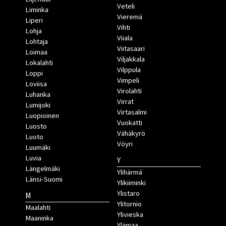
Veteli
Liminka
Vieremä
Liperi
Vihti
Lohja
Viiala
Lohtaja
Viitasaari
Loimaa
Viljakkala
Lokalahti
Vilppula
Loppi
Vimpeli
Loviisa
Virolahti
Luhanka
Virrat
Lumijoki
Virtasalmi
Luopioinen
Vuokatti
Luosto
Vähäkyrö
Luoto
Vöyri
Luumäki
Luvia
Y
Längelmäki
Ylihärmä
Länsi-Suomi
Ylikiiminki
Ylistaro
M
Ylitornio
Maalahti
Ylivieska
Maaninka
Ylämaa