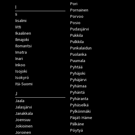
Pori
I
Pornainen
Ii
Porvoo
Iisalmi
Posio
Iitti
Pudasjärvi
Ikaalinen
Pukkila
Ilmajoki
Pulkkila
Ilomantsi
Punkalaidun
Imatra
Puolanka
Inari
Puumala
Inkoo
Pyhtää
Isojoki
Pyhäjoki
Isokyrö
Pyhäjärvi
Itä-Suomi
Pyhämaa
Pyhäntä
J
Pyhäranta
Jaala
Pyhäselkä
Jalasjärvi
Pylkönmäki
Janakkala
Päijät-Häme
Joensuu
Pälkäne
Jokioinen
Pöytyä
Joroinen