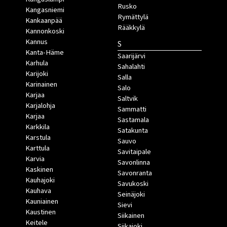
Rusko
Kangasniemi
Rymättylä
Kankaanpää
Rääkkylä
Kannonkoski
Kannus
S
Kanta-Häme
Saarijärvi
Karhula
Sahalahti
Karijoki
Salla
Karinainen
Salo
Karjaa
Saltvik
Karjalohja
Sammatti
Karjaa
Sastamala
Karkkila
Satakunta
Karstula
Sauvo
Karttula
Savitaipale
Karvia
Savonlinna
Kaskinen
Savonranta
Kauhajoki
Savukoski
Kauhava
Seinäjoki
Kauniainen
Sievi
Kaustinen
Siikainen
Keitele
Siikajoki