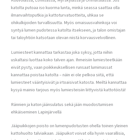
Kouvolassa, Loviisassa, Myrskylässä ja Orimattilassa. Jos
katolta putoaa iso kuorma lunta, minkä seassa saattaa olla
ilmanvaihtoputkia ja kattoturvatuotteita, uhkaa se
ohikulkijoiden turvallisuutta. Myös omaisuusvahinkoja voi
syntyä lumen pudotessa katolta itsekseen, ja talon omistajan
tai taloyhtiön katsotaan olevan niistä korvausvelvollinen.
Lumiesteet kannattaa tarkastaa joka syksy, jotta niihin
uskaltaisi luottaa koko talven ajan. Ihmeisiin lumiesteetkään
eivät pysty, vaan poikkeuksellisen runsaat lumimassat
kannattaa poistaa katolta – näin ei ole pelkoa siitä, että
lumiesteet vääntyisivät ja irtoaisivat katosta. Meiltä kannattaa
kysyä mainio tarjous myös lumiesteisiin liittyvistä kattotöistä!
Rännien ja katon jäänsulatus sekä jään muodostumisen
ehkäiseminen Lapinjärvellä
Jääpuikkojen poisto on lumenpudotusten ohella toinen yleinen
kattohuolto talviaikaan. Jääpuikot voivat olla hyvin vaarallisia,