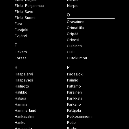
Etelä-Pohjanmaa
Närpiö
Etelä-Savo
O
Etelä-Suomi
Oravainen
Eura
Orimattila
Eurajoki
Oripää
Evijärvi
Orivesi
F
Oulainen
Fiskars
Oulu
Forssa
Outokumpu
H
P
Haapajärvi
Padasjoki
Haapavesi
Paimio
Hailuoto
Paltamo
Halikko
Parainen
Halsua
Parikkala
Hamina
Parkano
Hammarland
Pattijoki
Hankasalmi
Pelkosenniemi
Hanko
Pello
Harjavalta
Perho