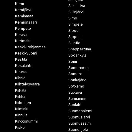
Kemi
Siikalatva
Kemijärvi
Siilinjärvi
Keminmaa
Simo
Kemiönsaari
Simpele
Kempele
Sipoo
Kerava
Sippola
Kerimäki
Siuntio
Keski-Pohjanmaa
Snappertuna
Keski-Suomi
Sodankylä
Kestilä
Soini
Kesälahti
Somerniemi
Keuruu
Somero
Kihniö
Sonkajärvi
Kiihtelysvaara
Sotkamo
Kiikala
Sulkava
Kiikka
Sumiainen
Kiikoinen
Suolahti
Kiiminki
Suomenniemi
Kinnula
Suomusjärvi
Kirkkonummi
Suomussalmi
Kisko
Suonenjoki