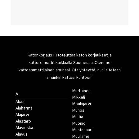
Katonkorjaus FI toteuttaa katon korjaukset ja
kattoremontit kaikkialla Suomessa. Olemme
kattoammattilainen apunasi. Ota yhteyttä, niin laitetaan
sinunkin kattosi kuntoon!
Mietoinen
A
Mikkeli
Akaa
Mouhijärvi
Alahärmä
Muhos
Alajärvi
Multia
Alastaro
Muonio
Alavieska
Mustasaari
Alavus
Muurame