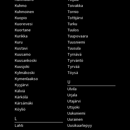
Kuhmo
Toivakka
Kuhmoinen
Tornio
Kuopio
Tottijärvi
Kuorevesi
Turku
Kuortane
Tuulos
Kurikka
Tuupovaara
Kuru
Tuusniemi
Kustavi
Tuusula
Kuusamo
Tyrnävä
Kuusankoski
Tyrväntö
Kuusjoki
Tyrvää
Kylmäkoski
Töysä
Kymenlaakso
U
Kyyjärvi
Ulvila
Kälviä
Urjala
Kärkölä
Utajärvi
Kärsämäki
Utsjoki
Köyliö
Uukuniemi
L
Uurainen
Lahti
Uusikaarlepyy