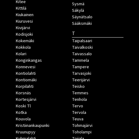
Kitee
Sysmä
Kittilä
Säkylä
Kiukainen
Säynätsalo
Kiuruvesi
Sääksmäki
Kivijärvi
T
Kodisjoki
Kokemäki
Taipalsaari
Kokkola
Taivalkoski
Kolari
Taivassalo
Konginkangas
Tammela
Konnevesi
Tampere
Kontiolahti
Tarvasjoki
Kontiomäki
Teerijärvi
Korpilahti
Teisko
Korsnäs
Temmes
Kortesjärvi
Tenhola
Koski Tl
Tervo
Kotka
Tervola
Kouvola
Teuva
Kristiinankaupunki
Tohmajärvi
Kruunupyy
Toholampi
Kuhmalahti
Toijala