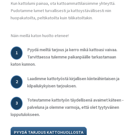
Kun kattolumi painaa, ota kattoammattilaisiimme yhteyttä.
Pudotamme lumet turvallisesti ja kattoystävällisesti niin
huopakatoilta, peltikatoilta kuin tiilikatoiltakin.
Näin meillä katon huolto etenee!
Pyydä meiltä tarjous ja kerro mikä kattoasi vaivaa.
1
Tarvittaessa tulemme paikanpäälle tarkastamaan
katon kunnon.
Laadimme kattotyöstä kirjallisen kiinteähintaisen ja
2
kilpailukykyisen tarjouksen.
Toteutamme kattotyön täydellisenä avaimet käteen -
3
palveluna ja olemme varmoja, että olet tyytyväinen
lopputulokseen.
PYYDÄ TARJOUS KATTOHUOLLOSTA