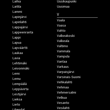
Laihia
Uusikaupunki
Laitila
Uusimaa
Lammi
V
Lapinjärvi
Vaala
Lapinlahti
Vaasa
Lappajärvi
Vahto
Lappeenranta
Valkeakoski
Lappi
Valkeala
Lapua
Valtimo
Lapväärtti
Vammala
Laukaa
Vampula
Lavia
Vantaa
Lehtimäki
Varkaus
Leivonmäki
Varpaisjärvi
Lemi
Varsinais-Suomi
Lemu
Vehkalahti
Lempäälä
Vehmaa
Leppävirta
Vehmersalmi
Lestijärvi
Velkua
Lieksa
Vesanto
Lieto
Vesilahti
Liljendal