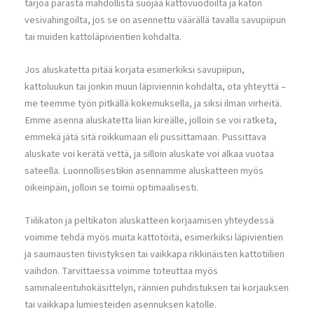
tarjoa parasta mahdollista suojaa kattovuodoilta ja katon
vesivahingoilta, jos se on asennettu väärällä tavalla savupiipun
tai muiden kattoläpivientien kohdalta.
Jos aluskatetta pitää korjata esimerkiksi savupiipun,
kattoluukun tai jonkin muun läpiviennin kohdalta, ota yhteyttä –
me teemme työn pitkällä kokemuksella, ja siksi ilman virheitä.
Emme asenna aluskatetta liian kireälle, jolloin se voi ratketa,
emmekä jätä sitä roikkumaan eli pussittamaan. Pussittava
aluskate voi kerätä vettä, ja silloin aluskate voi alkaa vuotaa
sateella. Luonnollisestikin asennamme aluskatteen myös
oikeinpäin, jolloin se toimii optimaalisesti.
Tiilikaton ja peltikaton aluskatteen korjaamisen yhteydessä
voimme tehdä myös muita kattotöitä, esimerkiksi läpivientien
ja saumausten tiivistyksen tai vaikkapa rikkinäisten kattotiilien
vaihdon. Tarvittaessa voimme toteuttaa myös
sammaleentuhokäsittelyn, rännien puhdistuksen tai korjauksen
tai vaikkapa lumiesteiden asennuksen katolle.