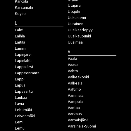
Kärkölä
Utajärvi
Kärsämäki
Utsjoki
Köyliö
Uukuniemi
L
Uurainen
Lahti
Uusikaarlepyy
Laihia
Uusikaupunki
Laitila
Uusimaa
Lammi
V
Lapinjärvi
Vaala
Lapinlahti
Vaasa
Lappajärvi
Vahto
Lappeenranta
Valkeakoski
Lappi
Valkeala
Lapua
Valtimo
Lapväärtti
Vammala
Laukaa
Vampula
Lavia
Vantaa
Lehtimäki
Varkaus
Leivonmäki
Varpaisjärvi
Lemi
Varsinais-Suomi
Lemu