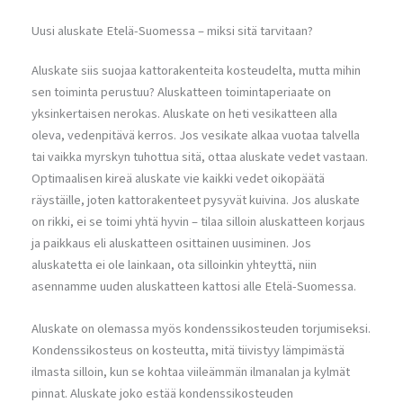
Uusi aluskate Etelä-Suomessa – miksi sitä tarvitaan?
Aluskate siis suojaa kattorakenteita kosteudelta, mutta mihin
sen toiminta perustuu? Aluskatteen toimintaperiaate on
yksinkertaisen nerokas. Aluskate on heti vesikatteen alla
oleva, vedenpitävä kerros. Jos vesikate alkaa vuotaa talvella
tai vaikka myrskyn tuhottua sitä, ottaa aluskate vedet vastaan.
Optimaalisen kireä aluskate vie kaikki vedet oikopäätä
räystäille, joten kattorakenteet pysyvät kuivina. Jos aluskate
on rikki, ei se toimi yhtä hyvin – tilaa silloin aluskatteen korjaus
ja paikkaus eli aluskatteen osittainen uusiminen. Jos
aluskatetta ei ole lainkaan, ota silloinkin yhteyttä, niin
asennamme uuden aluskatteen kattosi alle Etelä-Suomessa.
Aluskate on olemassa myös kondenssikosteuden torjumiseksi.
Kondenssikosteus on kosteutta, mitä tiivistyy lämpimästä
ilmasta silloin, kun se kohtaa viileämmän ilmanalan ja kylmät
pinnat. Aluskate joko estää kondenssikosteuden