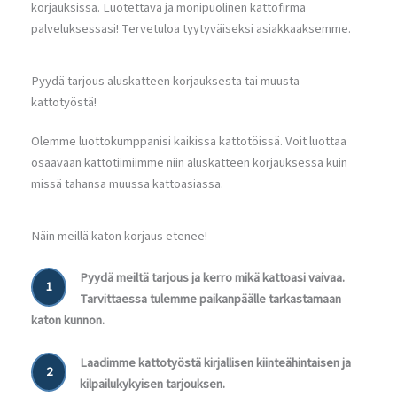
korjauksissa. Luotettava ja monipuolinen kattofirma
palveluksessasi! Tervetuloa tyytyväiseksi asiakkaaksemme.
Pyydä tarjous aluskatteen korjauksesta tai muusta
kattotyöstä!
Olemme luottokumppanisi kaikissa kattotöissä. Voit luottaa
osaavaan kattotiimiimme niin aluskatteen korjauksessa kuin
missä tahansa muussa kattoasiassa.
Näin meillä katon korjaus etenee!
Pyydä meiltä tarjous ja kerro mikä kattoasi vaivaa.
1
Tarvittaessa tulemme paikanpäälle tarkastamaan
katon kunnon.
Laadimme kattotyöstä kirjallisen kiinteähintaisen ja
2
kilpailukykyisen tarjouksen.