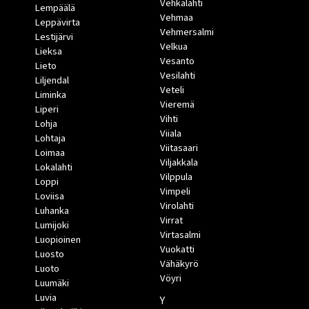
Vehkalahti
Lempäälä
Vehmaa
Leppävirta
Vehmersalmi
Lestijärvi
Velkua
Lieksa
Vesanto
Lieto
Vesilahti
Liljendal
Veteli
Liminka
Vieremä
Liperi
Vihti
Lohja
Viiala
Lohtaja
Viitasaari
Loimaa
Viljakkala
Lokalahti
Vilppula
Loppi
Vimpeli
Loviisa
Virolahti
Luhanka
Virrat
Lumijoki
Virtasalmi
Luopioinen
Vuokatti
Luosto
Vähäkyrö
Luoto
Vöyri
Luumäki
Luvia
Y