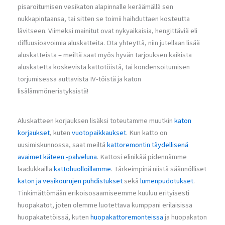
pisaroitumisen vesikaton alapinnalle keräämällä sen
nukkapintaansa, tai sitten se toimii haihduttaen kosteutta
lävitseen. Viimeksi mainitut ovat nykyaikaisia, hengittäviä eli
diffuusioavoimia aluskatteita. Ota yhteyttä, niin jutellaan lisää
aluskatteista – meiltä saat myös hyvän tarjouksen kaikista
aluskatetta koskevista kattotöistä, tai kondensoitumisen
torjumisessa auttavista IV-töistä ja katon
lisälämmöneristyksistä!
Aluskatteen korjauksen lisäksi toteutamme muutkin
katon
korjaukset
, kuten
vuotopaikkaukset
. Kun katto on
uusimiskunnossa, saat meiltä
kattoremontin täydellisenä
avaimet käteen -palveluna
. Kattosi elinikää pidennämme
laadukkailla
kattohuolloillamme
. Tärkeimpinä niistä säännölliset
katon ja vesikourujen puhdistukset
sekä
lumenpudotukset
.
Tinkimättömään erikoisosaamiseemme kuuluu erityisesti
huopakatot, joten olemme luotettava kumppani erilaisissa
huopakatetöissä, kuten
huopakattoremonteissa
ja huopakaton