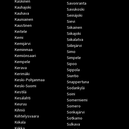
Kaskinen
Savonranta
Kauhajoki
Savukoski
Kauhava
Seinäjoki
Kauniainen
Sievi
Kaustinen
Siikainen
Keitele
Siikajoki
Kemi
Siikalatva
Kemijärvi
Siilinjärvi
Keminmaa
Simo
Kemiönsaari
Simpele
Kempele
Sipoo
Kerava
Sippola
Kerimäki
Siuntio
Keski-Pohjanmaa
Snappertuna
Keski-Suomi
Sodankylä
Kestilä
Soini
Kesälahti
Somerniemi
Keuruu
Somero
Kihniö
Sonkajärvi
Kiihtelysvaara
Sotkamo
Kiikala
Sulkava
Kiikka