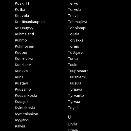
Koski Tl
Tervo
Kotka
Tervola
Kouvola
Teuva
Kristiinankaupunki
Tohmajärvi
Kruunupyy
Toholampi
Kuhmalahti
Toijala
Kuhmo
Toivakka
Kuhmoinen
Tornio
Kuopio
Tottijärvi
Kuorevesi
Turku
Kuortane
Tuulos
Kurikka
Tuupovaara
Kuru
Tuusniemi
Kustavi
Tuusula
Kuusamo
Tyrnävä
Kuusankoski
Tyrväntö
Kuusjoki
Tyrvää
Kylmäkoski
Töysä
Kymenlaakso
U
Kyyjärvi
Ulvila
Kälviä
Urjala