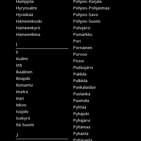
Humppila
Pohjois-Karjala
Hyrynsalmi
Pohjois-Pohjanmaa
Hyvinkää
Pohjois-Savo
Hämeenkoski
Pohjois-Suomi
Hämeenkyrö
Polvijärvi
Hämeenlinna
Pomarkku
Pori
I
Pornainen
Ii
Porvoo
Iisalmi
Posio
Iitti
Pudasjärvi
Ikaalinen
Pukkila
Ilmajoki
Pulkkila
Ilomantsi
Punkalaidun
Imatra
Puolanka
Inari
Puumala
Inkoo
Pyhtää
Isojoki
Pyhäjoki
Isokyrö
Pyhäjärvi
Itä-Suomi
Pyhämaa
Pyhäntä
J
Pyhäranta