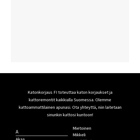
Katonkorjaus FI toteuttaa katon korjaukset ja
kattoremontit kaikkialla Suomessa. Olemme
kattoammattilainen apunasi. Ota yhteyttä, niin laitetaan
sinunkin kattosi kuntoon!
Mietoinen
A
Mikkeli
Akaa