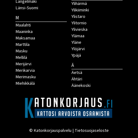
Längelmäki
Ylihärmä
Länsi-Suomi
Ylikiiminki
Ylistaro
M
Ylitornio
Maalahti
Ylivieska
Maaninka
Ylämaa
Maksamaa
Yläne
Marttila
Ylöjärvi
Masku
Ypäjä
Mellilä
Merijärvi
Ä
Merikarvia
Äetsä
Merimasku
Ähtäri
Miehikkälä
Äänekoski
© Katonkorjauspalvelu |
Tietosuojaseloste