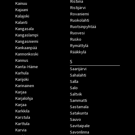
Ristiina
Kainuu
Ristijärvi
Kajaani
Rovaniemi
Kalajoki
Ruokolahti
Kalanti
Ruotsinpyhtää
Kangasala
Ruovesi
Kangaslampi
Rusko
Kangasniemi
Rymättylä
Kankaanpää
Rääkkylä
Kannonkoski
Kannus
S
Kanta-Häme
Saarijärvi
Karhula
Sahalahti
Karijoki
Salla
Karinainen
Salo
Karjaa
Saltvik
Karjalohja
Sammatti
Karjaa
Sastamala
Karkkila
Satakunta
Karstula
Sauvo
Karttula
Savitaipale
Karvia
Savonlinna