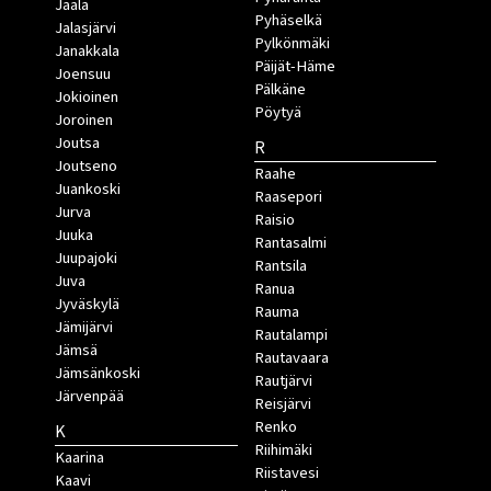
Jaala
Pyhäselkä
Jalasjärvi
Pylkönmäki
Janakkala
Päijät-Häme
Joensuu
Pälkäne
Jokioinen
Pöytyä
Joroinen
Joutsa
R
Joutseno
Raahe
Juankoski
Raasepori
Jurva
Raisio
Juuka
Rantasalmi
Juupajoki
Rantsila
Juva
Ranua
Jyväskylä
Rauma
Jämijärvi
Rautalampi
Jämsä
Rautavaara
Jämsänkoski
Rautjärvi
Järvenpää
Reisjärvi
Renko
K
Riihimäki
Kaarina
Riistavesi
Kaavi