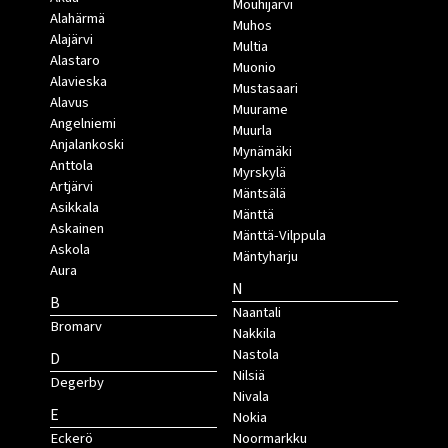
Mouhijärvi
Alahärmä
Muhos
Alajärvi
Multia
Alastaro
Muonio
Alavieska
Mustasaari
Alavus
Muurame
Angelniemi
Muurla
Anjalankoski
Mynämäki
Anttola
Myrskylä
Artjärvi
Mäntsälä
Asikkala
Mänttä
Askainen
Mänttä-Vilppula
Askola
Mäntyharju
Aura
N
B
Naantali
Bromarv
Nakkila
Nastola
D
Nilsiä
Degerby
Nivala
E
Nokia
Eckerö
Noormarkku