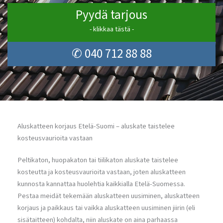
Pyydä tarjous
- klikkaa tästä -
✆ 040 712 88 88
Aluskatteen korjaus Etelä-Suomi – aluskate taistelee
kosteusvaurioita vastaan
Peltikaton, huopakaton tai tiilikaton aluskate taistelee
kosteutta ja kosteusvaurioita vastaan, joten aluskatteen
kunnosta kannattaa huolehtia kaikkialla Etelä-Suomessa.
Pestaa meidät tekemään aluskatteen uusiminen, aluskatteen
korjaus ja paikkaus tai vaikka aluskatteen uusiminen jiirin (eli
sisätaitteen) kohdalta, niin aluskate on aina parhaassa