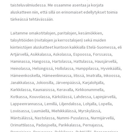
taisteluvalmiudessa. Me osaamme asentaa ja korjata
aluskatteen niin, että sillä on erinomaiset edellytykset toimia
tärkeässä tehtävässään.
Laitamme omakotitalojen, paritalojen, kesämökkien,
taloyhtiöiden (rivitalojen ja kerrostalojen) sekä muiden
kiinteistöjen aluskatteet kuntoon kaikkialla Etelä-Suomessa, eli
Artjärvellä, Asikkalassa, Askolassa, Espoossa, Forssassa,
Haminassa, Hangossa, Hartolassa, Hattulassa, Hausjärvellä,
Heinolassa, Helsingissä, Hollolassa, Humppilassa, Hyvinkäällä,
Hämeenkoskella, Hämeenlinnassa, Iitissä, Imatralla, Inkoossa,
Janakkalassa, Jokioisilla, Järvenpäässä, Karjalohjalla,
Karkkilassa, Kauniaisissa, Keravalla, Kirkkonummella,
Kotkassa, Kouvolassa, Kärkölässä, Lahdessa, Lapinjärvellä,
Lappeenrannassa, Lemillä, Liljendalissa, Lohjalla, Lopella,
Loviisassa, Luumäellä, Miehikkälässä, Myrskylässä,
Mäntsälässä, Nastolassa, Nummi-Pusulassa, Nurmijärvellä,
Orimattilassa, Padasjoella, Parikkalassa, Pernajassa,