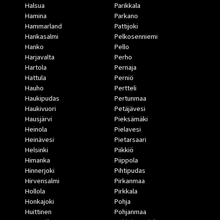
Halsua
Parikkala
Hamina
Parkano
Hammarland
Pattijoki
Hankasalmi
Pelkosenniemi
Hanko
Pello
Harjavalta
Perho
Hartola
Pernaja
Hattula
Perniö
Hauho
Pertteli
Haukipudas
Pertunmaa
Haukivuori
Petäjävesi
Hausjärvi
Pieksämäki
Heinola
Pielavesi
Heinävesi
Pietarsaari
Helsinki
Piikkiö
Himanka
Piippola
Hinnerjoki
Pihtipudas
Hirvensalmi
Pirkanmaa
Hollola
Pirkkala
Honkajoki
Pohja
Huittinen
Pohjanmaa