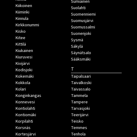
Sumiainen
Kiikoinen
Suolahti
Kiiminki
Suomenniemi
Kinnula
Suomusjärvi
Kirkkonummi
Suomussalmi
Kisko
Suonenjoki
Kitee
Sysmä
Kittilä
Säkylä
Kiukainen
Säynätsalo
Kiuruvesi
Sääksmäki
Kivijärvi
T
Kodisjoki
Kokemäki
Taipalsaari
Kokkola
Taivalkoski
Kolari
Taivassalo
Konginkangas
Tammela
Konnevesi
Tampere
Kontiolahti
Tarvasjoki
Kontiomäki
Teerijärvi
Korpilahti
Teisko
Korsnäs
Temmes
Kortesjärvi
Tenhola