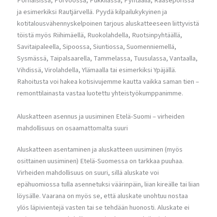
Pornaisissa, Porvoossa, Pukkilassa, Pyhtäällä, Raaseporissa
ja esimerkiksi Rautjärvellä. Pyydä kilpailukykyinen ja
kotitalousvähennyskelpoinen tarjous aluskatteeseen liittyvistä
töistä myös Riihimäellä, Ruokolahdella, Ruotsinpyhtäällä,
Savitaipaleella, Sipoossa, Siuntiossa, Suomenniemellä,
Sysmässä, Taipalsaarella, Tammelassa, Tuusulassa, Vantaalla,
Vihdissä, Virolahdella, Ylämaalla tai esimerkiksi Ypäjällä.
Rahoitusta voi hakea kotisivujemme kautta vaikka saman tien –
remonttilainasta vastaa luotettu yhteistyökumppanimme.
Aluskatteen asennus ja uusiminen Etelä-Suomi – virheiden
mahdollisuus on osaamattomalta suuri
Aluskatteen asentaminen ja aluskatteen uusiminen (myös
osittainen uusiminen) Etelä-Suomessa on tarkkaa puuhaa.
Virheiden mahdollisuus on suuri, sillä aluskate voi
epähuomiossa tulla asennetuksi väärinpäin, liian kireälle tai liian
löysälle. Vaarana on myös se, että aluskate unohtuu nostaa
ylös läpivientejä vasten tai se tehdään huonosti. Aluskate ei