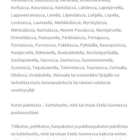
Karkkilassa, Kauniaisissa, Keravalla, Kirkkonummella,
Kotkassa, Kouvolassa, Kärkölässä, Lahdessa, Lapinjärvellä,
Lappeenrannassa, Lemillä, Liljendalissa, Lohjalla, Lopella,
Loviisassa, Luumäellä, Miehikkälässä, Myrskylässä,
Mäntsälässä, Nastolassa, Nummi-Pusulassa, Nurmijärvellä,
Orimattilassa, Padasjoella, Parikkalassa, Pernajassa,
Pornaisissa, Porvoossa, Pukkilassa, Pyhtäällä, Raaseporissa,
Rautjärvellä, Riihimäellä, Ruokolahdella, Ruotsinpyhtäällä,
Savitaipaleella, Sipoossa, Siuntiossa, Suomenniemellä,
Sysmässä, Taipalsaarella, Tammelassa, Tuusulassa, Vantaalla,
Vihdissä, Virolahdella, Ylämaalla tai esimerkiksi Ypäjällä voi
tarkoittaa myös lumenpudotusta tai rännien sulatusta
vesihöyryllä!
Katon puhdistus – kattohuolto, mitä tarvitaan Etelä-Suomessa
puolivuosittain
Tiilikaton, peltikaton, huopakaton ja palahuopakaton puhdistus
on kattohuolto, mitä tarvitaan Etelä-Suomessa kaikista eniten.