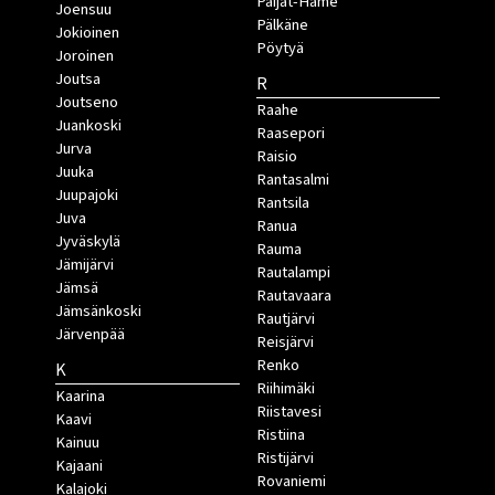
Päijät-Häme
Joensuu
Pälkäne
Jokioinen
Pöytyä
Joroinen
Joutsa
R
Joutseno
Raahe
Juankoski
Raasepori
Jurva
Raisio
Juuka
Rantasalmi
Juupajoki
Rantsila
Juva
Ranua
Jyväskylä
Rauma
Jämijärvi
Rautalampi
Jämsä
Rautavaara
Jämsänkoski
Rautjärvi
Järvenpää
Reisjärvi
Renko
K
Riihimäki
Kaarina
Riistavesi
Kaavi
Ristiina
Kainuu
Ristijärvi
Kajaani
Rovaniemi
Kalajoki