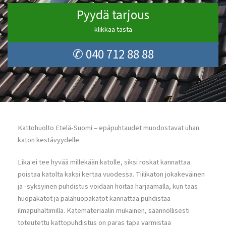
Pyydä tarjous
- klikkaa tästä -
✆ 040 712 88 88
Kattohuolto Etelä-Suomi – epäpuhtaudet muodostavat uhan
katon kestävyydelle
Lika ei tee hyvää millekään katolle, siksi roskat kannattaa
poistaa katolta kaksi kertaa vuodessa. Tiilikaton jokakeväinen
ja -syksyinen puhdistus voidaan hoitaa harjaamalla, kun taas
huopakatot ja palahuopakatot kannattaa puhdistaa
ilmapuhaltimilla. Katemateriaalin mukainen, säännöllisesti
toteutettu kattopuhdistus on paras tapa varmistaa