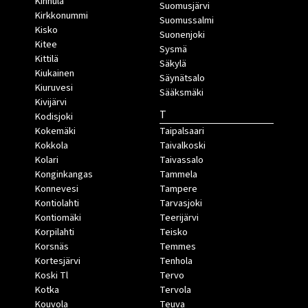
Kinnula
Suomusjärvi
Kirkkonummi
Suomussalmi
Kisko
Suonenjoki
Kitee
Sysmä
Kittilä
Säkylä
Kiukainen
Säynätsalo
Kiuruvesi
Sääksmäki
Kivijärvi
T
Kodisjoki
Kokemäki
Taipalsaari
Kokkola
Taivalkoski
Kolari
Taivassalo
Konginkangas
Tammela
Konnevesi
Tampere
Kontiolahti
Tarvasjoki
Kontiomäki
Teerijärvi
Korpilahti
Teisko
Korsnäs
Temmes
Kortesjärvi
Tenhola
Koski Tl
Tervo
Kotka
Tervola
Kouvola
Teuva