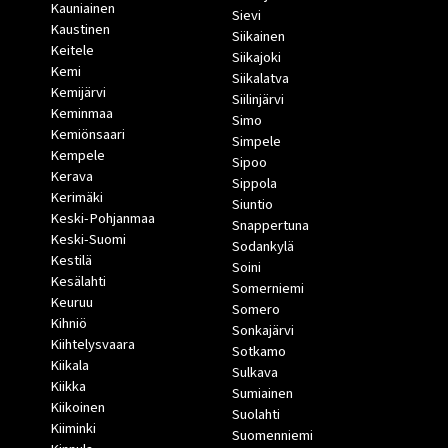
Kauniainen
Sievi
Kaustinen
Siikainen
Keitele
Siikajoki
Kemi
Siikalatva
Kemijärvi
Siilinjärvi
Keminmaa
Simo
Kemiönsaari
Simpele
Kempele
Sipoo
Kerava
Sippola
Kerimäki
Siuntio
Keski-Pohjanmaa
Snappertuna
Keski-Suomi
Sodankylä
Kestilä
Soini
Kesälahti
Somerniemi
Keuruu
Somero
Kihniö
Sonkajärvi
Kiihtelysvaara
Sotkamo
Kiikala
Sulkava
Kiikka
Sumiainen
Kiikoinen
Suolahti
Kiiminki
Suomenniemi