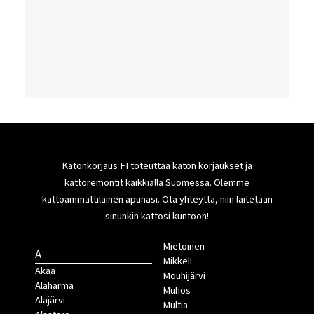
Katonkorjaus FI toteuttaa katon korjaukset ja
kattoremontit kaikkialla Suomessa. Olemme
kattoammattilainen apunasi. Ota yhteyttä, niin laitetaan
sinunkin kattosi kuntoon!
Mietoinen
A
Mikkeli
Akaa
Mouhijärvi
Alahärmä
Muhos
Alajärvi
Multia