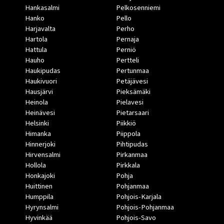
Hankasalmi
Pelkosenniemi
Hanko
Pello
Harjavalta
Perho
Hartola
Pernaja
Hattula
Perniö
Hauho
Pertteli
Haukipudas
Pertunmaa
Haukivuori
Petäjävesi
Hausjärvi
Pieksämäki
Heinola
Pielavesi
Heinävesi
Pietarsaari
Helsinki
Piikkiö
Himanka
Piippola
Hinnerjoki
Pihtipudas
Hirvensalmi
Pirkanmaa
Hollola
Pirkkala
Honkajoki
Pohja
Huittinen
Pohjanmaa
Humppila
Pohjois-Karjala
Hyrynsalmi
Pohjois-Pohjanmaa
Hyvinkää
Pohjois-Savo