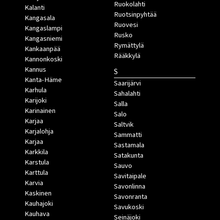
Ruokolahti
Kalanti
Ruotsinpyhtää
Kangasala
Ruovesi
Kangaslampi
Rusko
Kangasniemi
Rymättylä
Kankaanpää
Rääkkylä
Kannonkoski
Kannus
S
Kanta-Häme
Saarijärvi
Karhula
Sahalahti
Karijoki
Salla
Karinainen
Salo
Karjaa
Saltvik
Karjalohja
Sammatti
Karjaa
Sastamala
Karkkila
Satakunta
Karstula
Sauvo
Karttula
Savitaipale
Karvia
Savonlinna
Kaskinen
Savonranta
Kauhajoki
Savukoski
Kauhava
Seinäjoki