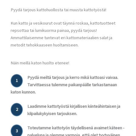
Pyydä tarjous kattohuollosta tai muusta kattotyöstä!
Kun katto ja vesikourut ovat täynnä roskaa, kattotuotteet
repsottaa tai lumikuorma painaa, pyydä tarjous!
Ammattilaisemme tuntevat eri kattomateriaalien salat ja
metodit tehokkaaseen huoltamiseen.
Näin meillä katon huolto etenee!
Pyydä meiltä tarjous ja kerro mikä kattoasi vaivaa.
1
Tarvittaessa tulemme paikanpäälle tarkastamaan
katon kunnon.
Laadimme kattotyöstä kirjallisen kiinteähintaisen ja
2
kilpailukykyisen tarjouksen.
Toteutamme kattotyön täydellisenä avaimet käteen -
3
palveluna ja olemme varmoja, että olet tyytyväinen