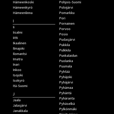
Hämeenkoski
Pohjois-Suomi
Hämeenkyrö
Polvijärvi
Hämeenlinna
Pomarkku
Pori
I
Pornainen
Ii
Porvoo
Iisalmi
Posio
Iitti
Pudasjärvi
Ikaalinen
Pukkila
Ilmajoki
Pulkkila
Ilomantsi
Punkalaidun
Imatra
Puolanka
Inari
Puumala
Inkoo
Pyhtää
Isojoki
Pyhäjoki
Isokyrö
Pyhäjärvi
Itä-Suomi
Pyhämaa
Pyhäntä
J
Pyhäranta
Jaala
Pyhäselkä
Jalasjärvi
Pylkönmäki
Janakkala