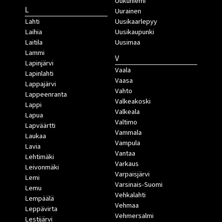
Uukuniemi
L
Uurainen
Lahti
Uusikaarlepyy
Laihia
Uusikaupunki
Laitila
Uusimaa
Lammi
V
Lapinjärvi
Vaala
Lapinlahti
Vaasa
Lappajärvi
Vahto
Lappeenranta
Valkeakoski
Lappi
Valkeala
Lapua
Valtimo
Lapväärtti
Vammala
Laukaa
Vampula
Lavia
Vantaa
Lehtimäki
Varkaus
Leivonmäki
Varpaisjärvi
Lemi
Varsinais-Suomi
Lemu
Vehkalahti
Lempäälä
Vehmaa
Leppävirta
Vehmersalmi
Lestijärvi