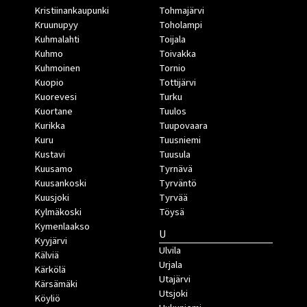
Kristiinankaupunki
Tohmajärvi
Kruunupyy
Toholampi
Kuhmalahti
Toijala
Kuhmo
Toivakka
Kuhmoinen
Tornio
Kuopio
Tottijärvi
Kuorevesi
Turku
Kuortane
Tuulos
Kurikka
Tuupovaara
Kuru
Tuusniemi
Kustavi
Tuusula
Kuusamo
Tyrnävä
Kuusankoski
Tyrväntö
Kuusjoki
Tyrvää
Kylmäkoski
Töysä
Kymenlaakso
U
Kyyjärvi
Ulvila
Kälviä
Urjala
Kärkölä
Utajärvi
Kärsämäki
Utsjoki
Köyliö