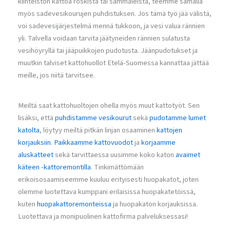
kiinteistön kattoa roskista tai sammaleista, teemme samalla
myös sadevesikourujen puhdistuksen. Jos tämä työ jää välistä,
voi sadevesijärjestelmä mennä tukkoon, ja vesi valua rännien
yli. Talvella voidaan tarvita jäätyneiden rännien sulatusta
vesihöyryllä tai jääpuikkojen pudotusta. Jäänpudotukset ja
muutkin talviset kattohuollot Etelä-Suomessa kannattaa jättää
meille, jos niitä tarvitsee.
Meiltä saat kattohuoltojen ohella myös muut kattotyöt. Sen
lisäksi, että
puhdistamme vesikourut
sekä
pudotamme lumet
katolta
, löytyy meiltä pitkän linjan osaaminen
kattojen
korjauksiin
.
Paikkaamme kattovuodot
ja
korjaamme
aluskatteet
sekä tarvittaessa uusimme koko katon
avaimet
käteen -kattoremontilla
. Tinkimättömään
erikoisosaamiseemme kuuluu erityisesti huopakatot, joten
olemme luotettava kumppani erilaisissa huopakatetöissä,
kuten
huopakattoremonteissa
ja huopakaton korjauksissa.
Luotettava ja monipuolinen kattofirma palveluksessasi!