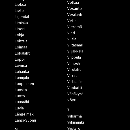
Velkua
Lieksa
Vesanto
Lieto
Vesilahti
Liljendal
Veteli
Liminka
Vieremä
Liperi
Vihti
Lohja
Viiala
Lohtaja
Viitasaari
Loimaa
Viljakkala
Lokalahti
Vilppula
Loppi
Vimpeli
Loviisa
Virolahti
Luhanka
Virrat
Lumijoki
Virtasalmi
Luopioinen
Vuokatti
Luosto
Vähäkyrö
Luoto
Vöyri
Luumäki
Luvia
Y
Längelmäki
Ylihärmä
Länsi-Suomi
Ylikiiminki
Ylistaro
M