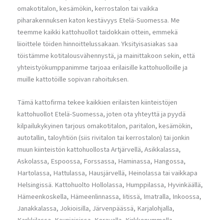
omakotitalon, kesämökin, kerrostalon tai vaikka
piharakennuksen katon kestävyys Etelä-Suomessa. Me
teemme kaikki kattohuollot taidokkain ottein, emmekä
liioittele töiden hinnoittelussakaan. Yksityisasiakas saa
töistämme kotitalousvähennystä, ja mainittakoon sekin, että
yhteistyökumppanimme tarjoaa erilaisille kattohuolloille ja
muille kattotöille sopivan rahoituksen.
Tämä kattofirma tekee kaikkien erilaisten kiinteistöjen
kattohuollot Etelä-Suomessa, joten ota yhteyttä ja pyydä
kilpailukykyinen tarjous omakotitalon, paritalon, kesämökin,
autotallin, taloyhtiön (siis rivitalon tai kerrostalon) tai jonkin
muun kiinteistön kattohuollosta Artjärvellä, Asikkalassa,
Askolassa, Espoossa, Forssassa, Haminassa, Hangossa,
Hartolassa, Hattulassa, Hausjärvellä, Heinolassa tai vaikkapa
Helsingissä. Kattohuolto Hollolassa, Humppilassa, Hyvinkäällä,
Hämeenkoskella, Hämeenlinnassa, Iitissä, Imatralla, Inkoossa,
Janakkalassa, Jokioisilla, Järvenpäässä, Karjalohjalla,