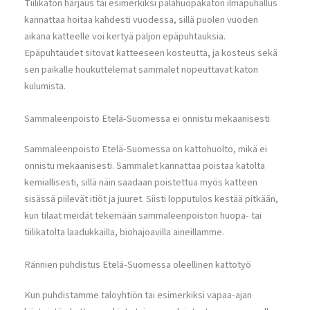
Tiilikaton harjaus tai esimerkiksi palahuopakaton ilmapuhallus
kannattaa hoitaa kahdesti vuodessa, sillä puolen vuoden
aikana katteelle voi kertyä paljon epäpuhtauksia.
Epäpuhtaudet sitovat katteeseen kosteutta, ja kosteus sekä
sen paikalle houkuttelemat sammalet nopeuttavat katon
kulumista.
Sammaleenpoisto Etelä-Suomessa ei onnistu mekaanisesti
Sammaleenpoisto Etelä-Suomessa on kattohuolto, mikä ei
onnistu mekaanisesti. Sammalet kannattaa poistaa katolta
kemiallisesti, sillä näin saadaan poistettua myös katteen
sisässä piilevät itiöt ja juuret. Siisti lopputulos kestää pitkään,
kun tilaat meidät tekemään sammaleenpoiston huopa- tai
tiilikatolta laadukkailla, biohajoavilla aineillamme.
Rännien puhdistus Etelä-Suomessa oleellinen kattotyö
Kun puhdistamme taloyhtiön tai esimerkiksi vapaa-ajan