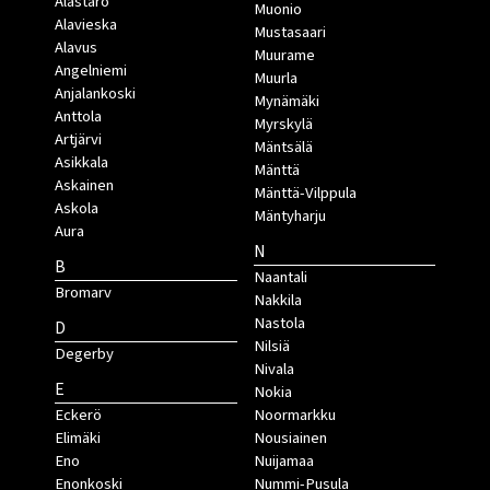
Alastaro
Muonio
Alavieska
Mustasaari
Alavus
Muurame
Angelniemi
Muurla
Anjalankoski
Mynämäki
Anttola
Myrskylä
Artjärvi
Mäntsälä
Asikkala
Mänttä
Askainen
Mänttä-Vilppula
Askola
Mäntyharju
Aura
N
B
Naantali
Bromarv
Nakkila
Nastola
D
Nilsiä
Degerby
Nivala
E
Nokia
Eckerö
Noormarkku
Elimäki
Nousiainen
Eno
Nuijamaa
Enonkoski
Nummi-Pusula