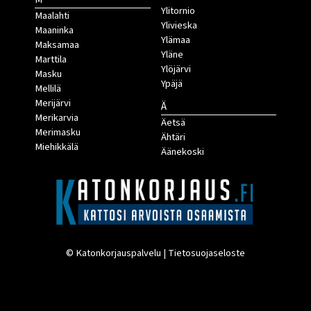
Ylitornio
Maalahti
Ylivieska
Maaninka
Ylämaa
Maksamaa
Yläne
Marttila
Ylöjärvi
Masku
Ypäjä
Mellilä
Merijärvi
Ä
Merikarvia
Äetsä
Merimasku
Ähtäri
Miehikkälä
Äänekoski
© Katonkorjauspalvelu |
Tietosuojaseloste