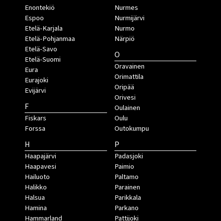
Enontekiö
Nurmes
Espoo
Nurmijärvi
Etelä-Karjala
Nurmo
Etelä-Pohjanmaa
Närpiö
Etelä-Savo
O
Etelä-Suomi
Oravainen
Eura
Orimattila
Eurajoki
Oripää
Evijärvi
Orivesi
F
Oulainen
Fiskars
Oulu
Forssa
Outokumpu
H
P
Haapajärvi
Padasjoki
Haapavesi
Paimio
Hailuoto
Paltamo
Halikko
Parainen
Halsua
Parikkala
Hamina
Parkano
Hammarland
Pattijoki