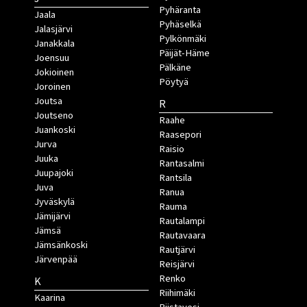
Pyhäranta
Jaala
Pyhäselkä
Jalasjärvi
Pylkönmäki
Janakkala
Päijät-Häme
Joensuu
Pälkäne
Jokioinen
Pöytyä
Joroinen
Joutsa
R
Joutseno
Raahe
Juankoski
Raasepori
Jurva
Raisio
Juuka
Rantasalmi
Juupajoki
Rantsila
Juva
Ranua
Jyväskylä
Rauma
Jämijärvi
Rautalampi
Jämsä
Rautavaara
Jämsänkoski
Rautjärvi
Järvenpää
Reisjärvi
Renko
K
Riihimäki
Kaarina