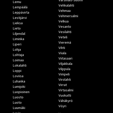
Varsinais-Suomi
Lemu
Vehkalahti
Lempäälä
Vehmaa
Leppävirta
Vehmersalmi
Lestijärvi
Velkua
Lieksa
Vesanto
Lieto
Vesilahti
Liljendal
Veteli
Liminka
Vieremä
Liperi
Vihti
Lohja
Viiala
Lohtaja
Viitasaari
Loimaa
Viljakkala
Lokalahti
Vilppula
Loppi
Vimpeli
Loviisa
Virolahti
Luhanka
Virrat
Lumijoki
Virtasalmi
Luopioinen
Vuokatti
Luosto
Vähäkyrö
Luoto
Vöyri
Luumäki