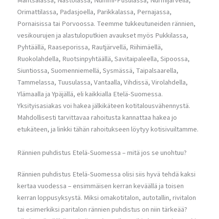
Mäntsälässä, Nastolassa, Nummi-Pusulassa, Nurmijärvellä,
Orimattilassa, Padasjoella, Parikkalassa, Pernajassa,
Pornaisissa tai Porvoossa. Teemme tukkeutuneiden rännien,
vesikourujen ja alastuloputkien avaukset myös Pukkilassa,
Pyhtäällä, Raaseporissa, Rautjärvellä, Riihimäellä,
Ruokolahdella, Ruotsinpyhtäällä, Savitaipaleella, Sipoossa,
Siuntiossa, Suomenniemellä, Sysmässä, Taipalsaarella,
Tammelassa, Tuusulassa, Vantaalla, Vihdissä, Virolahdella,
Ylämaalla ja Ypäjällä, eli kaikkialla Etelä-Suomessa.
Yksityisasiakas voi hakea jälkikäteen kotitalousvähennystä.
Mahdollisesti tarvittavaa rahoitusta kannattaa hakea jo
etukäteen, ja linkki tähän rahoitukseen löytyy kotisivuiltamme.
Rännien puhdistus Etelä-Suomessa – mitä jos se unohtuu?
Rännien puhdistus Etelä-Suomessa olisi siis hyvä tehdä kaksi
kertaa vuodessa – ensimmäisen kerran keväällä ja toisen
kerran loppusyksystä. Miksi omakotitalon, autotallin, rivitalon
tai esimerkiksi paritalon rännien puhdistus on niin tärkeää?