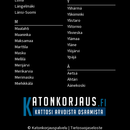
Luvia
Y
Längelmäki
Ylihärmä
Länsi-Suomi
Ylikiiminki
Ylistaro
M
Ylitornio
Maalahti
Ylivieska
Maaninka
Ylämaa
Maksamaa
Yläne
Marttila
Ylöjärvi
Masku
Ypäjä
Mellilä
Merijärvi
Ä
Merikarvia
Äetsä
Merimasku
Ähtäri
Miehikkälä
Äänekoski
© Katonkorjauspalvelu |
Tietosuojaseloste