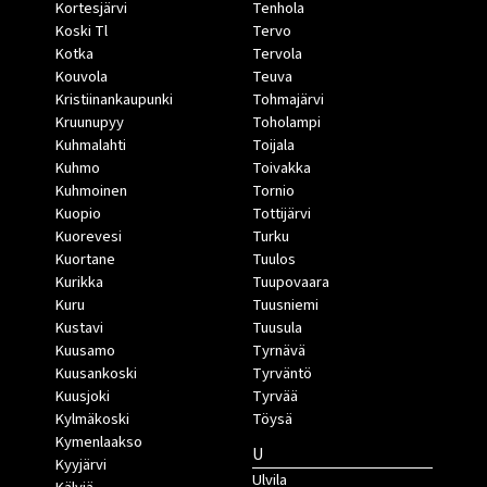
Kortesjärvi
Tenhola
Koski Tl
Tervo
Kotka
Tervola
Kouvola
Teuva
Kristiinankaupunki
Tohmajärvi
Kruunupyy
Toholampi
Kuhmalahti
Toijala
Kuhmo
Toivakka
Kuhmoinen
Tornio
Kuopio
Tottijärvi
Kuorevesi
Turku
Kuortane
Tuulos
Kurikka
Tuupovaara
Kuru
Tuusniemi
Kustavi
Tuusula
Kuusamo
Tyrnävä
Kuusankoski
Tyrväntö
Kuusjoki
Tyrvää
Kylmäkoski
Töysä
Kymenlaakso
U
Kyyjärvi
Ulvila