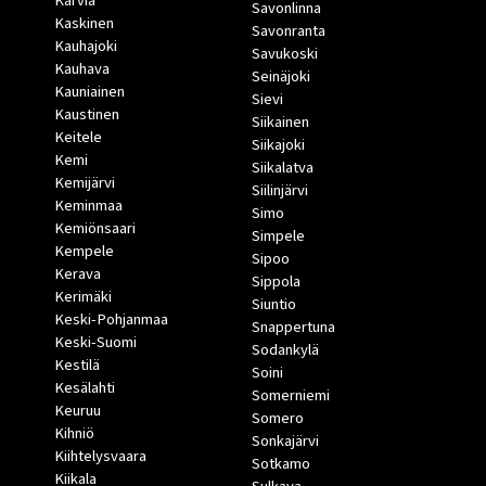
Karvia
Savonlinna
Kaskinen
Savonranta
Kauhajoki
Savukoski
Kauhava
Seinäjoki
Kauniainen
Sievi
Kaustinen
Siikainen
Keitele
Siikajoki
Kemi
Siikalatva
Kemijärvi
Siilinjärvi
Keminmaa
Simo
Kemiönsaari
Simpele
Kempele
Sipoo
Kerava
Sippola
Kerimäki
Siuntio
Keski-Pohjanmaa
Snappertuna
Keski-Suomi
Sodankylä
Kestilä
Soini
Kesälahti
Somerniemi
Keuruu
Somero
Kihniö
Sonkajärvi
Kiihtelysvaara
Sotkamo
Kiikala