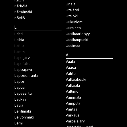
Kälviä
Urjala
Kärkölä
Utajärvi
Kärsämäki
Utsjoki
Köyliö
Uukuniemi
L
Uurainen
Lahti
Uusikaarlepyy
Laihia
Uusikaupunki
Laitila
Uusimaa
Lammi
V
Lapinjärvi
Vaala
Lapinlahti
Vaasa
Lappajärvi
Vahto
Lappeenranta
Valkeakoski
Lappi
Valkeala
Lapua
Valtimo
Lapväärtti
Vammala
Laukaa
Vampula
Lavia
Vantaa
Lehtimäki
Varkaus
Leivonmäki
Varpaisjärvi
Lemi