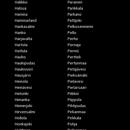
Halikko
Parainen
Halsua
Parikkala
Hamina
Parkano
Hammarland
Pattijoki
Hankasalmi
Pelkosenniemi
Hanko
Pello
Harjavalta
Perho
Hartola
Pernaja
Hattula
Perniö
Hauho
Pertteli
Haukipudas
Pertunmaa
Haukivuori
Petäjävesi
Hausjärvi
Pieksämäki
Heinola
Pielavesi
Heinävesi
Pietarsaari
Helsinki
Piikkiö
Himanka
Piippola
Hinnerjoki
Pihtipudas
Hirvensalmi
Pirkanmaa
Hollola
Pirkkala
Honkajoki
Pohja