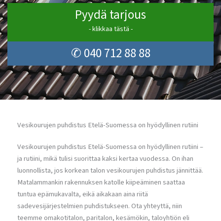
Pyydä tarjous
- klikkaa tästä -
✆ 040 712 88 88
Vesikourujen puhdistus Etelä-Suomessa on hyödyllinen rutiini
Vesikourujen puhdistus Etelä-Suomessa on hyödyllinen rutiini –
ja rutiini, mikä tulisi suorittaa kaksi kertaa vuodessa. On ihan
luonnollista, jos korkean talon vesikourujen puhdistus jännittää.
Matalammankin rakennuksen katolle kiipeäminen saattaa
tuntua epämukavalta, eikä aikakaan aina riitä
sadevesijärjestelmien puhdistukseen. Ota yhteyttä, niin
teemme omakotitalon, paritalon, kesämökin, taloyhtiön eli