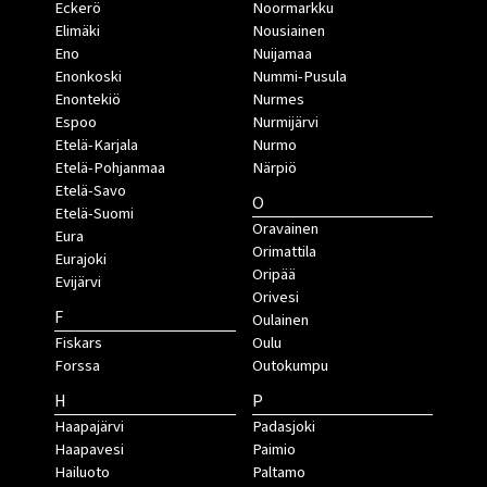
Eckerö
Noormarkku
Elimäki
Nousiainen
Eno
Nuijamaa
Enonkoski
Nummi-Pusula
Enontekiö
Nurmes
Espoo
Nurmijärvi
Etelä-Karjala
Nurmo
Etelä-Pohjanmaa
Närpiö
Etelä-Savo
O
Etelä-Suomi
Oravainen
Eura
Orimattila
Eurajoki
Oripää
Evijärvi
Orivesi
F
Oulainen
Fiskars
Oulu
Forssa
Outokumpu
H
P
Haapajärvi
Padasjoki
Haapavesi
Paimio
Hailuoto
Paltamo