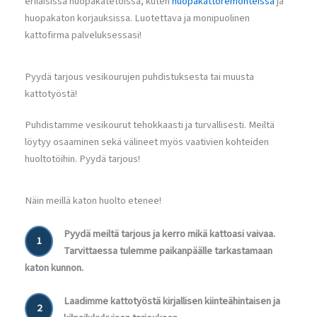
erilaisissa huopakatetöissä, kuten
huopakattoremonteissa
ja
huopakaton korjauksissa. Luotettava ja monipuolinen
kattofirma palveluksessasi!
Pyydä tarjous vesikourujen puhdistuksesta tai muusta
kattotyöstä!
Puhdistamme vesikourut tehokkaasti ja turvallisesti. Meiltä
löytyy osaaminen sekä välineet myös vaativien kohteiden
huoltotöihin. Pyydä tarjous!
Näin meillä katon huolto etenee!
Pyydä meiltä tarjous ja kerro mikä kattoasi vaivaa.
1
Tarvittaessa tulemme paikanpäälle tarkastamaan
katon kunnon.
Laadimme kattotyöstä kirjallisen kiinteähintaisen ja
2