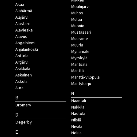
Mikkeli
Akaa
Mouhijärvi
Alahärmä
Muhos
Alajärvi
Multia
Alastaro
Muonio
Alavieska
Mustasaari
Alavus
Muurame
Angelniemi
Muurla
Anjalankoski
Mynämäki
Anttola
Myrskylä
Artjärvi
Mäntsälä
Asikkala
Mänttä
Askainen
Mänttä-Vilppula
Askola
Mäntyharju
Aura
N
B
Naantali
Bromarv
Nakkila
Nastola
D
Nilsiä
Degerby
Nivala
E
Nokia