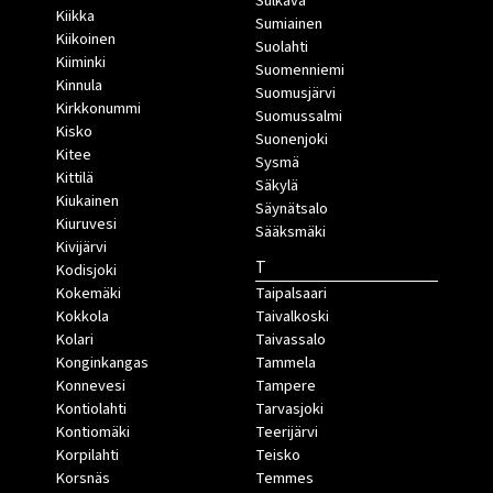
Sulkava
Kiikka
Sumiainen
Kiikoinen
Suolahti
Kiiminki
Suomenniemi
Kinnula
Suomusjärvi
Kirkkonummi
Suomussalmi
Kisko
Suonenjoki
Kitee
Sysmä
Kittilä
Säkylä
Kiukainen
Säynätsalo
Kiuruvesi
Sääksmäki
Kivijärvi
T
Kodisjoki
Kokemäki
Taipalsaari
Kokkola
Taivalkoski
Kolari
Taivassalo
Konginkangas
Tammela
Konnevesi
Tampere
Kontiolahti
Tarvasjoki
Kontiomäki
Teerijärvi
Korpilahti
Teisko
Korsnäs
Temmes