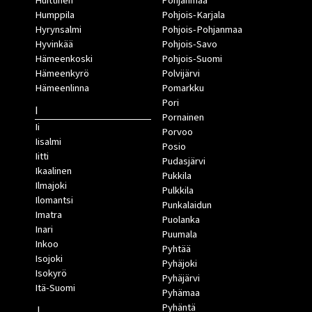
Huittinen
Pohjanmaa
Humppila
Pohjois-Karjala
Hyrynsalmi
Pohjois-Pohjanmaa
Hyvinkää
Pohjois-Savo
Hämeenkoski
Pohjois-Suomi
Hämeenkyrö
Polvijärvi
Hämeenlinna
Pomarkku
Pori
I
Pornainen
Ii
Porvoo
Iisalmi
Posio
Iitti
Pudasjärvi
Ikaalinen
Pukkila
Ilmajoki
Pulkkila
Ilomantsi
Punkalaidun
Imatra
Puolanka
Inari
Puumala
Inkoo
Pyhtää
Isojoki
Pyhäjoki
Isokyrö
Pyhäjärvi
Itä-Suomi
Pyhämaa
Pyhäntä
J