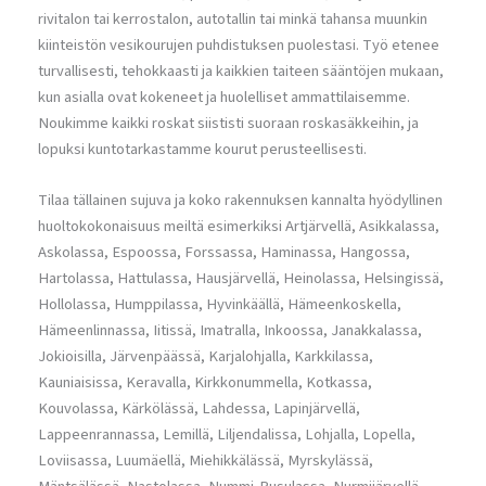
rivitalon tai kerrostalon, autotallin tai minkä tahansa muunkin
kiinteistön vesikourujen puhdistuksen puolestasi. Työ etenee
turvallisesti, tehokkaasti ja kaikkien taiteen sääntöjen mukaan,
kun asialla ovat kokeneet ja huolelliset ammattilaisemme.
Noukimme kaikki roskat siististi suoraan roskasäkkeihin, ja
lopuksi kuntotarkastamme kourut perusteellisesti.
Tilaa tällainen sujuva ja koko rakennuksen kannalta hyödyllinen
huoltokokonaisuus meiltä esimerkiksi Artjärvellä, Asikkalassa,
Askolassa, Espoossa, Forssassa, Haminassa, Hangossa,
Hartolassa, Hattulassa, Hausjärvellä, Heinolassa, Helsingissä,
Hollolassa, Humppilassa, Hyvinkäällä, Hämeenkoskella,
Hämeenlinnassa, Iitissä, Imatralla, Inkoossa, Janakkalassa,
Jokioisilla, Järvenpäässä, Karjalohjalla, Karkkilassa,
Kauniaisissa, Keravalla, Kirkkonummella, Kotkassa,
Kouvolassa, Kärkölässä, Lahdessa, Lapinjärvellä,
Lappeenrannassa, Lemillä, Liljendalissa, Lohjalla, Lopella,
Loviisassa, Luumäellä, Miehikkälässä, Myrskylässä,