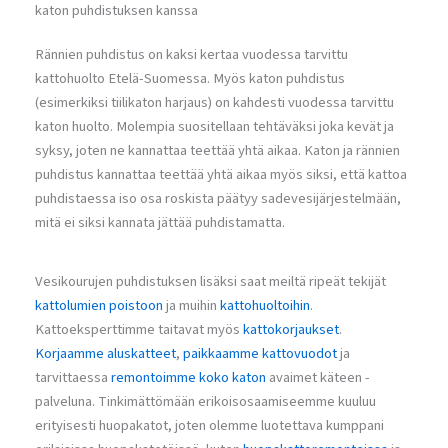
katon puhdistuksen kanssa
Rännien puhdistus on kaksi kertaa vuodessa tarvittu
kattohuolto Etelä-Suomessa. Myös katon puhdistus
(esimerkiksi tiilikaton harjaus) on kahdesti vuodessa tarvittu
katon huolto. Molempia suositellaan tehtäväksi joka kevät ja
syksy, joten ne kannattaa teettää yhtä aikaa. Katon ja rännien
puhdistus kannattaa teettää yhtä aikaa myös siksi, että kattoa
puhdistaessa iso osa roskista päätyy sadevesijärjestelmään,
mitä ei siksi kannata jättää puhdistamatta.
Vesikourujen puhdistuksen lisäksi saat meiltä ripeät tekijät
kattolumien poistoon
ja muihin
kattohuoltoihin
.
Kattoeksperttimme taitavat myös
kattokorjaukset
.
Korjaamme aluskatteet
,
paikkaamme kattovuodot
ja
tarvittaessa
remontoimme koko katon
avaimet käteen -
palveluna. Tinkimättömään erikoisosaamiseemme kuuluu
erityisesti huopakatot, joten olemme luotettava kumppani