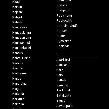
Riistavesi
Kaavi
Ristiina
Kainuu
Ristijärvi
Kajaani
Rovaniemi
Kalajoki
Ruokolahti
Kalanti
Ruotsinpyhtää
Kangasala
Ruovesi
Kangaslampi
Rusko
Kangasniemi
Rymättylä
Kankaanpää
Rääkkylä
Kannonkoski
Kannus
S
Kanta-Häme
Saarijärvi
Karhula
Sahalahti
Karijoki
Salla
Karinainen
Salo
Karjaa
Saltvik
Karjalohja
Sammatti
Karjaa
Sastamala
Karkkila
Satakunta
Karstula
Sauvo
Karttula
Savitaipale