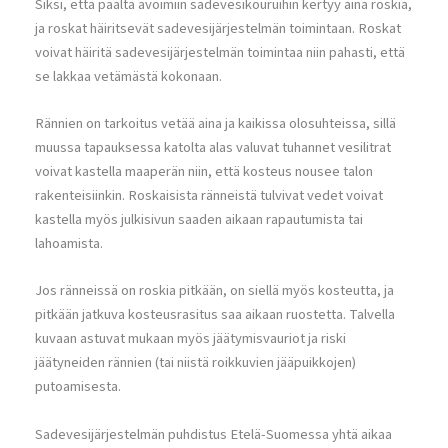
Siksi, että päältä avoimiin sadevesikouruihin kertyy aina roskia,
ja roskat häiritsevät sadevesijärjestelmän toimintaan. Roskat
voivat häiritä sadevesijärjestelmän toimintaa niin pahasti, että
se lakkaa vetämästä kokonaan.
Rännien on tarkoitus vetää aina ja kaikissa olosuhteissa, sillä
muussa tapauksessa katolta alas valuvat tuhannet vesilitrat
voivat kastella maaperän niin, että kosteus nousee talon
rakenteisiinkin. Roskaisista ränneistä tulvivat vedet voivat
kastella myös julkisivun saaden aikaan rapautumista tai
lahoamista.
Jos ränneissä on roskia pitkään, on siellä myös kosteutta, ja
pitkään jatkuva kosteusrasitus saa aikaan ruostetta. Talvella
kuvaan astuvat mukaan myös jäätymisvauriot ja riski
jäätyneiden rännien (tai niistä roikkuvien jääpuikkojen)
putoamisesta.
Sadevesijärjestelmän puhdistus Etelä-Suomessa yhtä aikaa