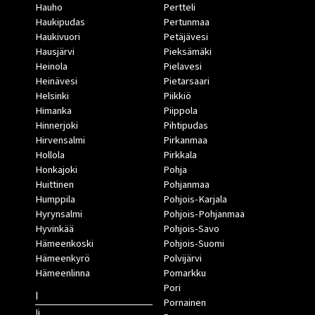
Hauho
Pertteli
Haukipudas
Pertunmaa
Haukivuori
Petäjävesi
Hausjärvi
Pieksämäki
Heinola
Pielavesi
Heinävesi
Pietarsaari
Helsinki
Piikkiö
Himanka
Piippola
Hinnerjoki
Pihtipudas
Hirvensalmi
Pirkanmaa
Hollola
Pirkkala
Honkajoki
Pohja
Huittinen
Pohjanmaa
Humppila
Pohjois-Karjala
Hyrynsalmi
Pohjois-Pohjanmaa
Hyvinkää
Pohjois-Savo
Hämeenkoski
Pohjois-Suomi
Hämeenkyrö
Polvijärvi
Hämeenlinna
Pomarkku
Pori
I
Pornainen
Ii