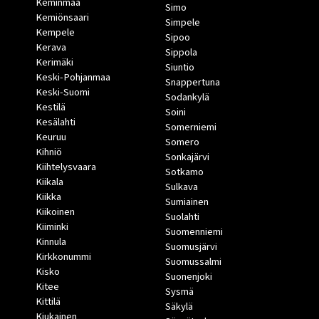
Keminmaa
Simo
Kemiönsaari
Simpele
Kempele
Sipoo
Kerava
Sippola
Kerimäki
Siuntio
Keski-Pohjanmaa
Snappertuna
Keski-Suomi
Sodankylä
Kestilä
Soini
Kesälahti
Somerniemi
Keuruu
Somero
Kihniö
Sonkajärvi
Kiihtelysvaara
Sotkamo
Kiikala
Sulkava
Kiikka
Sumiainen
Kiikoinen
Suolahti
Kiiminki
Suomenniemi
Kinnula
Suomusjärvi
Kirkkonummi
Suomussalmi
Kisko
Suonenjoki
Kitee
Sysmä
Kittilä
Säkylä
Kiukainen