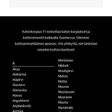
Katonkorjaus FI toteuttaa katon korjaukset ja
kattoremontit kaikkialla Suomessa. Olemme
kattoammattilainen apunasi. Ota yhteyttä, niin laitetaan
sinunkin kattosi kuntoon!
Mietoinen
A
Mikkeli
Akaa
Mouhijärvi
Alahärmä
Muhos
Alajärvi
Multia
Alastaro
Muonio
Alavieska
Mustasaari
Alavus
Muurame
Angelniemi
Muurla
Anjalankoski
Mynämäki
Anttola