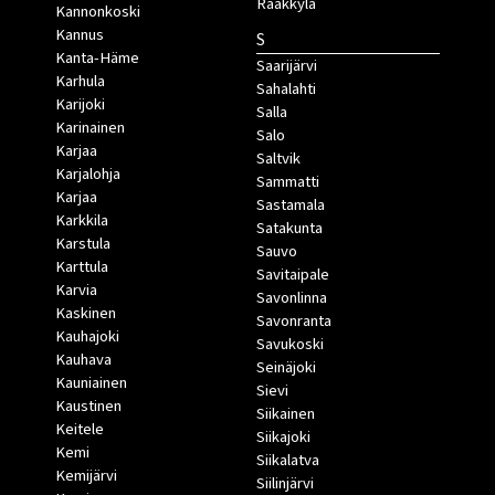
Rääkkylä
Kannonkoski
Kannus
S
Kanta-Häme
Saarijärvi
Karhula
Sahalahti
Karijoki
Salla
Karinainen
Salo
Karjaa
Saltvik
Karjalohja
Sammatti
Karjaa
Sastamala
Karkkila
Satakunta
Karstula
Sauvo
Karttula
Savitaipale
Karvia
Savonlinna
Kaskinen
Savonranta
Kauhajoki
Savukoski
Kauhava
Seinäjoki
Kauniainen
Sievi
Kaustinen
Siikainen
Keitele
Siikajoki
Kemi
Siikalatva
Kemijärvi
Siilinjärvi