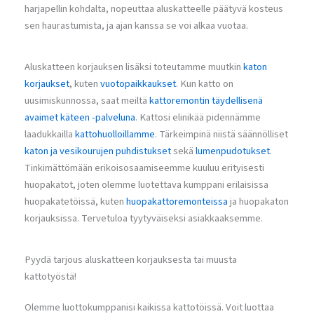
harjapellin kohdalta, nopeuttaa aluskatteelle päätyvä kosteus
sen haurastumista, ja ajan kanssa se voi alkaa vuotaa.
Aluskatteen korjauksen lisäksi toteutamme muutkin
katon
korjaukset
, kuten
vuotopaikkaukset
. Kun katto on
uusimiskunnossa, saat meiltä
kattoremontin täydellisenä
avaimet käteen -palveluna
. Kattosi elinikää pidennämme
laadukkailla
kattohuolloillamme
. Tärkeimpinä niistä säännölliset
katon ja vesikourujen puhdistukset
sekä
lumenpudotukset
.
Tinkimättömään erikoisosaamiseemme kuuluu erityisesti
huopakatot, joten olemme luotettava kumppani erilaisissa
huopakatetöissä, kuten
huopakattoremonteissa
ja huopakaton
korjauksissa. Tervetuloa tyytyväiseksi asiakkaaksemme.
Pyydä tarjous aluskatteen korjauksesta tai muusta
kattotyöstä!
Olemme luottokumppanisi kaikissa kattotöissä. Voit luottaa