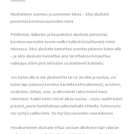
rahoitus.
Aluskatteen asennus ja uusiminen Inkoo – Ehjä aluskate
pienentää kosteusvaurioiden riskiä
Peltikaton, tiilikaton ja huopakaton aluskate pienentää
kosteusvaurioiden (usein melko kalliisti korjattavien) riskiä
Inkoossa. Siksi aluskate kannattaa asentaa jokaisen katon alle
– ja siksi aluskate kannattaa aina tarvittaessa korjauttaa,
vaikkapa sitten jiirin (eli katon sisätaitteen) kohdalta.
Jos katon alla ei ole aluskatetta tai se on rikki ja vuotaa, voi
katon läpi pääsevä kosteus kastella kattorakenteet, eristeet,
sisäkaton, lattian, sisä- ja ulkoseinät sekä monet muut
rakenteet. Kaikki katot voivat alkaa vuotaa – myös uudet katot
ja katot, joista huolehditaan pikkutarkalla otteella. Kattovuoto
voi syntyä vaikka lumi- tai myrskyvaurioiden seurauksena.
Hyväkuntoinen aluskate ottaa vastaan ulkokaton läpi valuvan