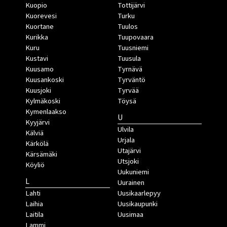
Kuopio
Tottijärvi
Kuorevesi
Turku
Kuortane
Tuulos
Kurikka
Tuupovaara
Kuru
Tuusniemi
Kustavi
Tuusula
Kuusamo
Tyrnävä
Kuusankoski
Tyrväntö
Kuusjoki
Tyrvää
Kylmäkoski
Töysä
Kymenlaakso
U
Kyyjärvi
Ulvila
Kälviä
Urjala
Kärkölä
Utajärvi
Kärsämäki
Utsjoki
Köyliö
Uukuniemi
L
Uurainen
Lahti
Uusikaarlepyy
Laihia
Uusikaupunki
Laitila
Uusimaa
Lammi