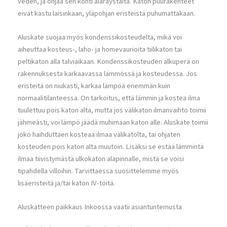
veden, ja ohjaa sen kohti alaräystäitä. Katon puurakenteet
eivät kastu laisinkaan, yläpohjan eristeistä puhumattakaan.
Aluskate suojaa myös kondenssikosteudelta, mikä voi
aiheuttaa kosteus-, laho- ja homevaurioita tiilikaton tai
peltikaton alla talviaikaan. Kondenssikosteuden alkuperä on
rakennuksesta karkaavassa lämmössä ja kosteudessa. Jos
eristeitä on niukasti, karkaa lämpöä enemmän kuin
normaalitilanteessa. On tarkoitus, että lämmin ja kostea ilma
tuulettuu pois katon alta, mutta jos välikaton ilmanvaihto toimii
jähmeästi, voi lämpö jäädä muhimaan katon alle. Aluskate toimii
joko haihduttaen kosteaa ilmaa välikatolta, tai ohjaten
kosteuden pois katon alta muutoin. Lisäksi se estää lämmintä
ilmaa tiivistymästä ulkokaton alapinnalle, mistä se voisi
tipahdella villoihin. Tarvittaessa suosittelemme myös
lisäeristeitä ja/tai katon IV-töitä.
Aluskatteen paikkaus Inkoossa vaatii asiantuntemusta