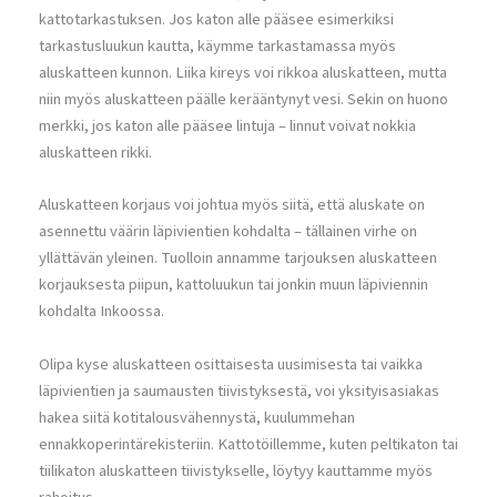
kattotarkastuksen. Jos katon alle pääsee esimerkiksi
tarkastusluukun kautta, käymme tarkastamassa myös
aluskatteen kunnon. Liika kireys voi rikkoa aluskatteen, mutta
niin myös aluskatteen päälle kerääntynyt vesi. Sekin on huono
merkki, jos katon alle pääsee lintuja – linnut voivat nokkia
aluskatteen rikki.
Aluskatteen korjaus voi johtua myös siitä, että aluskate on
asennettu väärin läpivientien kohdalta – tällainen virhe on
yllättävän yleinen. Tuolloin annamme tarjouksen aluskatteen
korjauksesta piipun, kattoluukun tai jonkin muun läpiviennin
kohdalta Inkoossa.
Olipa kyse aluskatteen osittaisesta uusimisesta tai vaikka
läpivientien ja saumausten tiivistyksestä, voi yksityisasiakas
hakea siitä kotitalousvähennystä, kuulummehan
ennakkoperintärekisteriin. Kattotöillemme, kuten peltikaton tai
tiilikaton aluskatteen tiivistykselle, löytyy kauttamme myös