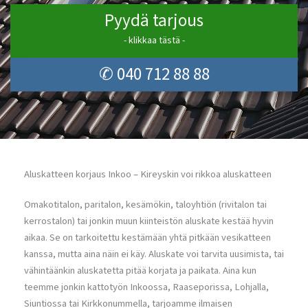
Pyydä tarjous
- klikkaa tästä -
✆ 040 712 88 88
Aluskatteen korjaus Inkoo – Kireyskin voi rikkoa aluskatteen
Omakotitalon, paritalon, kesämökin, taloyhtiön (rivitalon tai
kerrostalon) tai jonkin muun kiinteistön aluskate kestää hyvin
aikaa. Se on tarkoitettu kestämään yhtä pitkään vesikatteen
kanssa, mutta aina näin ei käy. Aluskate voi tarvita uusimista, tai
vähintäänkin aluskatetta pitää korjata ja paikata. Aina kun
teemme jonkin kattotyön Inkoossa, Raaseporissa, Lohjalla,
Siuntiossa tai Kirkkonummella, tarjoamme ilmaisen