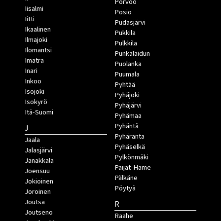
Porvoo
Iisalmi
Posio
Iitti
Pudasjärvi
Ikaalinen
Pukkila
Ilmajoki
Pulkkila
Ilomantsi
Punkalaidun
Imatra
Puolanka
Inari
Puumala
Inkoo
Pyhtää
Isojoki
Pyhäjoki
Isokyrö
Pyhäjärvi
Itä-Suomi
Pyhämaa
Pyhäntä
J
Pyhäranta
Jaala
Pyhäselkä
Jalasjärvi
Pylkönmäki
Janakkala
Päijät-Häme
Joensuu
Pälkäne
Jokioinen
Pöytyä
Joroinen
Joutsa
R
Joutseno
Raahe