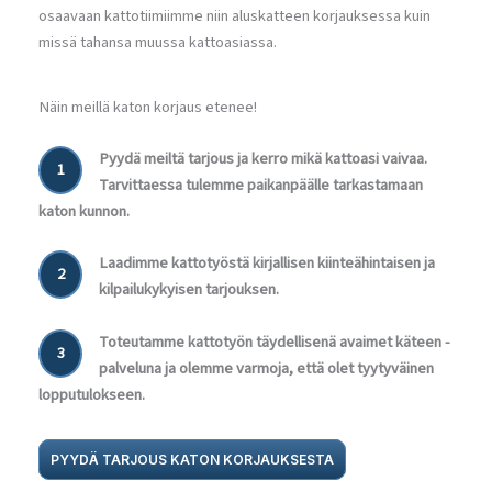
osaavaan kattotiimiimme niin aluskatteen korjauksessa kuin
missä tahansa muussa kattoasiassa.
Näin meillä katon korjaus etenee!
Pyydä meiltä tarjous ja kerro mikä kattoasi vaivaa.
1
Tarvittaessa tulemme paikanpäälle tarkastamaan
katon kunnon.
Laadimme kattotyöstä kirjallisen kiinteähintaisen ja
2
kilpailukykyisen tarjouksen.
Toteutamme kattotyön täydellisenä avaimet käteen -
3
palveluna ja olemme varmoja, että olet tyytyväinen
lopputulokseen.
PYYDÄ TARJOUS KATON KORJAUKSESTA