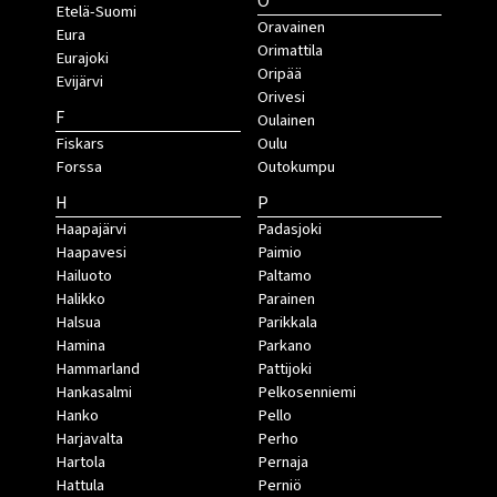
O
Etelä-Suomi
Oravainen
Eura
Orimattila
Eurajoki
Oripää
Evijärvi
Orivesi
F
Oulainen
Fiskars
Oulu
Forssa
Outokumpu
H
P
Haapajärvi
Padasjoki
Haapavesi
Paimio
Hailuoto
Paltamo
Halikko
Parainen
Halsua
Parikkala
Hamina
Parkano
Hammarland
Pattijoki
Hankasalmi
Pelkosenniemi
Hanko
Pello
Harjavalta
Perho
Hartola
Pernaja
Hattula
Perniö