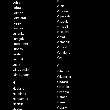
Vihti
Lohja
Viiala
Lohtaja
Viitasaari
Loimaa
Viljakkala
Lokalahti
Vilppula
Loppi
Vimpeli
Loviisa
Virolahti
Luhanka
Virrat
Lumijoki
Virtasalmi
Luopioinen
Vuokatti
Luosto
Vähäkyrö
Luoto
Vöyri
Luumäki
Luvia
Y
Längelmäki
Ylihärmä
Länsi-Suomi
Ylikiiminki
Ylistaro
M
Ylitornio
Maalahti
Ylivieska
Maaninka
Ylämaa
Maksamaa
Yläne
Marttila
Ylöjärvi
Masku