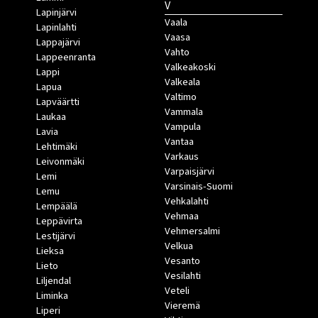
V
Lapinjärvi
Vaala
Lapinlahti
Vaasa
Lappajärvi
Vahto
Lappeenranta
Valkeakoski
Lappi
Valkeala
Lapua
Valtimo
Lapväärtti
Vammala
Laukaa
Vampula
Lavia
Vantaa
Lehtimäki
Varkaus
Leivonmäki
Varpaisjärvi
Lemi
Varsinais-Suomi
Lemu
Vehkalahti
Lempäälä
Vehmaa
Leppävirta
Vehmersalmi
Lestijärvi
Velkua
Lieksa
Vesanto
Lieto
Vesilahti
Liljendal
Veteli
Liminka
Vieremä
Liperi