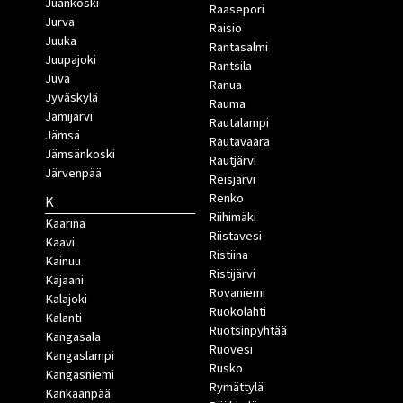
Juankoski
Raasepori
Jurva
Raisio
Juuka
Rantasalmi
Juupajoki
Rantsila
Juva
Ranua
Jyväskylä
Rauma
Jämijärvi
Rautalampi
Jämsä
Rautavaara
Jämsänkoski
Rautjärvi
Järvenpää
Reisjärvi
Renko
K
Riihimäki
Kaarina
Riistavesi
Kaavi
Ristiina
Kainuu
Ristijärvi
Kajaani
Rovaniemi
Kalajoki
Ruokolahti
Kalanti
Ruotsinpyhtää
Kangasala
Ruovesi
Kangaslampi
Rusko
Kangasniemi
Rymättylä
Kankaanpää