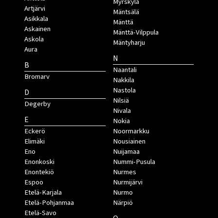
Myrskylä
Artjärvi
Mäntsälä
Asikkala
Mänttä
Askainen
Mänttä-Vilppula
Askola
Mäntyharju
Aura
N
B
Naantali
Bromarv
Nakkila
Nastola
D
Nilsiä
Degerby
Nivala
E
Nokia
Eckerö
Noormarkku
Elimäki
Nousiainen
Eno
Nuijamaa
Enonkoski
Nummi-Pusula
Enontekiö
Nurmes
Espoo
Nurmijärvi
Etelä-Karjala
Nurmo
Etelä-Pohjanmaa
Närpiö
Etelä-Savo