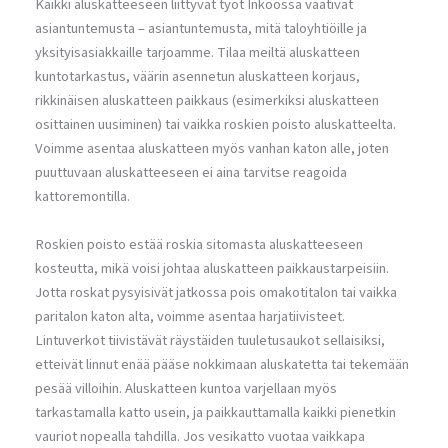
Kaikki aluskatteeseen liittyvät työt Inkoossa vaativat
asiantuntemusta – asiantuntemusta, mitä taloyhtiöille ja
yksityisasiakkaille tarjoamme. Tilaa meiltä aluskatteen
kuntotarkastus, väärin asennetun aluskatteen korjaus,
rikkinäisen aluskatteen paikkaus (esimerkiksi aluskatteen
osittainen uusiminen) tai vaikka roskien poisto aluskatteelta.
Voimme asentaa aluskatteen myös vanhan katon alle, joten
puuttuvaan aluskatteeseen ei aina tarvitse reagoida
kattoremontilla.
Roskien poisto estää roskia sitomasta aluskatteeseen
kosteutta, mikä voisi johtaa aluskatteen paikkaustarpeisiin.
Jotta roskat pysyisivät jatkossa pois omakotitalon tai vaikka
paritalon katon alta, voimme asentaa harjatiivisteet.
Lintuverkot tiivistävät räystäiden tuuletusaukot sellaisiksi,
etteivät linnut enää pääse nokkimaan aluskatetta tai tekemään
pesää villoihin. Aluskatteen kuntoa varjellaan myös
tarkastamalla katto usein, ja paikkauttamalla kaikki pienetkin
vauriot nopealla tahdilla. Jos vesikatto vuotaa vaikkapa