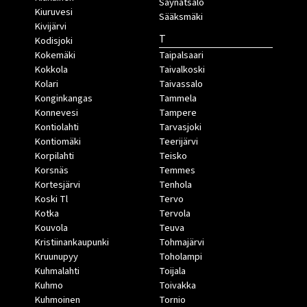
Säynätsalo
Kiuruvesi
Sääksmäki
Kivijärvi
T
Kodisjoki
Kokemäki
Taipalsaari
Kokkola
Taivalkoski
Kolari
Taivassalo
Konginkangas
Tammela
Konnevesi
Tampere
Kontiolahti
Tarvasjoki
Kontiomäki
Teerijärvi
Korpilahti
Teisko
Korsnäs
Temmes
Kortesjärvi
Tenhola
Koski Tl
Tervo
Kotka
Tervola
Kouvola
Teuva
Kristiinankaupunki
Tohmajärvi
Kruunupyy
Toholampi
Kuhmalahti
Toijala
Kuhmo
Toivakka
Kuhmoinen
Tornio