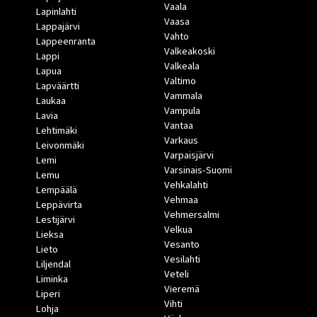
Vaala
Lapinlahti
Vaasa
Lappajärvi
Vahto
Lappeenranta
Valkeakoski
Lappi
Valkeala
Lapua
Valtimo
Lapväärtti
Vammala
Laukaa
Vampula
Lavia
Vantaa
Lehtimäki
Varkaus
Leivonmäki
Varpaisjärvi
Lemi
Varsinais-Suomi
Lemu
Vehkalahti
Lempäälä
Vehmaa
Leppävirta
Vehmersalmi
Lestijärvi
Velkua
Lieksa
Vesanto
Lieto
Vesilahti
Liljendal
Veteli
Liminka
Vieremä
Liperi
Vihti
Lohja