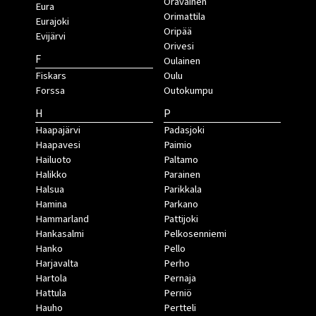
Oravainen
Eura
Orimattila
Eurajoki
Oripää
Evijärvi
Orivesi
F
Oulainen
Fiskars
Oulu
Forssa
Outokumpu
H
P
Haapajärvi
Padasjoki
Haapavesi
Paimio
Hailuoto
Paltamo
Halikko
Parainen
Halsua
Parikkala
Hamina
Parkano
Hammarland
Pattijoki
Hankasalmi
Pelkosenniemi
Hanko
Pello
Harjavalta
Perho
Hartola
Pernaja
Hattula
Perniö
Hauho
Pertteli