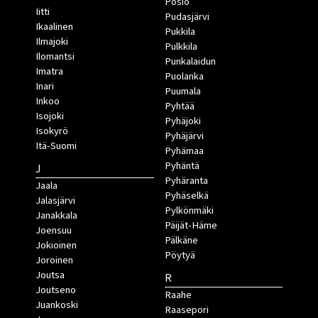
Posio
Iitti
Pudasjärvi
Ikaalinen
Pukkila
Ilmajoki
Pulkkila
Ilomantsi
Punkalaidun
Imatra
Puolanka
Inari
Puumala
Inkoo
Pyhtää
Isojoki
Pyhäjoki
Isokyrö
Pyhäjärvi
Itä-Suomi
Pyhämaa
Pyhäntä
J
Pyhäranta
Jaala
Pyhäselkä
Jalasjärvi
Pylkönmäki
Janakkala
Päijät-Häme
Joensuu
Pälkäne
Jokioinen
Pöytyä
Joroinen
Joutsa
R
Joutseno
Raahe
Juankoski
Raasepori