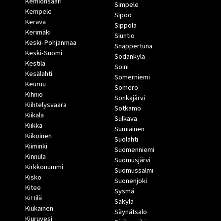
Kemiönsaari
Simpele
Kempele
Sipoo
Kerava
Sippola
Kerimäki
Siuntio
Keski-Pohjanmaa
Snappertuna
Keski-Suomi
Sodankylä
Kestilä
Soini
Kesälahti
Somerniemi
Keuruu
Somero
Kihniö
Sonkajärvi
Kiihtelysvaara
Sotkamo
Kiikala
Sulkava
Kiikka
Sumiainen
Kiikoinen
Suolahti
Kiiminki
Suomenniemi
Kinnula
Suomusjärvi
Kirkkonummi
Suomussalmi
Kisko
Suonenjoki
Kitee
Sysmä
Kittilä
Säkylä
Kiukainen
Säynätsalo
Kiuruvesi