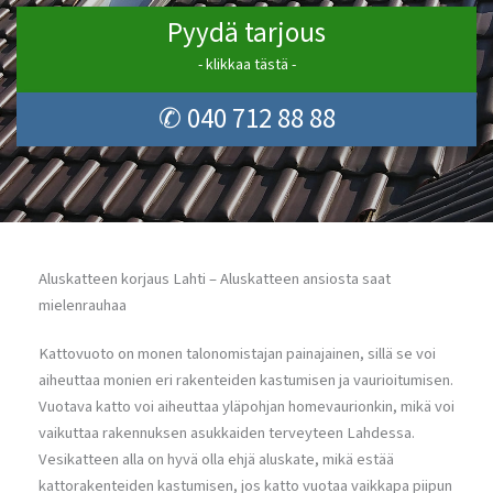
Pyydä tarjous
- klikkaa tästä -
✆ 040 712 88 88
Aluskatteen korjaus Lahti – Aluskatteen ansiosta saat
mielenrauhaa
Kattovuoto on monen talonomistajan painajainen, sillä se voi
aiheuttaa monien eri rakenteiden kastumisen ja vaurioitumisen.
Vuotava katto voi aiheuttaa yläpohjan homevaurionkin, mikä voi
vaikuttaa rakennuksen asukkaiden terveyteen Lahdessa.
Vesikatteen alla on hyvä olla ehjä aluskate, mikä estää
kattorakenteiden kastumisen, jos katto vuotaa vaikkapa piipun