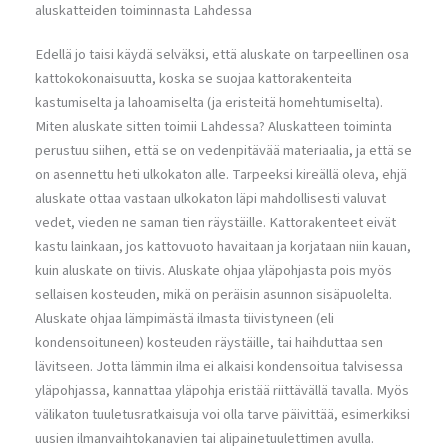
aluskatteiden toiminnasta Lahdessa
Edellä jo taisi käydä selväksi, että aluskate on tarpeellinen osa
kattokokonaisuutta, koska se suojaa kattorakenteita
kastumiselta ja lahoamiselta (ja eristeitä homehtumiselta).
Miten aluskate sitten toimii Lahdessa? Aluskatteen toiminta
perustuu siihen, että se on vedenpitävää materiaalia, ja että se
on asennettu heti ulkokaton alle. Tarpeeksi kireällä oleva, ehjä
aluskate ottaa vastaan ulkokaton läpi mahdollisesti valuvat
vedet, vieden ne saman tien räystäille. Kattorakenteet eivät
kastu lainkaan, jos kattovuoto havaitaan ja korjataan niin kauan,
kuin aluskate on tiivis. Aluskate ohjaa yläpohjasta pois myös
sellaisen kosteuden, mikä on peräisin asunnon sisäpuolelta.
Aluskate ohjaa lämpimästä ilmasta tiivistyneen (eli
kondensoituneen) kosteuden räystäille, tai haihduttaa sen
lävitseen. Jotta lämmin ilma ei alkaisi kondensoitua talvisessa
yläpohjassa, kannattaa yläpohja eristää riittävällä tavalla. Myös
välikaton tuuletusratkaisuja voi olla tarve päivittää, esimerkiksi
uusien ilmanvaihtokanavien tai alipainetuulettimen avulla.