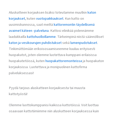
Aluskatteen korjauksen lisäksi toteutamme muutkin
katon
korjaukset
, kuten
vuotopaikkaukset
. Kun katto on
uusimiskunnossa, saat meiltä
kattoremontin täydellisenä
avaimet käteen -palveluna
. Kattosi elinikää pidennämme
laadukkailla
kattohuolloillamme
. Tärkeimpinä niistä säännölliset
katon ja vesikourujen puhdistukset
sekä
lumenpudotukset
.
Tinkimättömään erikoisosaamiseemme kuuluu erityisesti
huopakatot, joten olemme luotettava kumppani erilaisissa
huopakatetöissä, kuten
huopakattoremonteissa
ja huopakaton
korjauksissa. Luotettava ja monipuolinen kattofirma
palveluksessasi!
Pyydä tarjous aluskatteen korjauksesta tai muusta
kattotyöstä!
Olemme luottokumppanisi kaikissa kattotöissä. Voit luottaa
osaavaan kattotiimiimme niin aluskatteen korjauksessa kuin