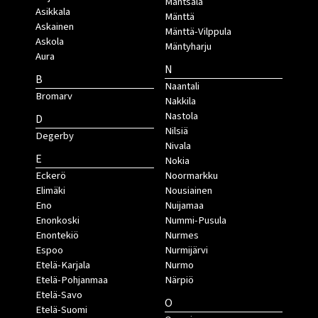
Mäntsälä
Asikkala
Mänttä
Askainen
Mänttä-Vilppula
Askola
Mäntyharju
Aura
N
B
Naantali
Bromarv
Nakkila
Nastola
D
Nilsiä
Degerby
Nivala
E
Nokia
Eckerö
Noormarkku
Elimäki
Nousiainen
Eno
Nuijamaa
Enonkoski
Nummi-Pusula
Enontekiö
Nurmes
Espoo
Nurmijärvi
Etelä-Karjala
Nurmo
Etelä-Pohjanmaa
Närpiö
Etelä-Savo
O
Etelä-Suomi