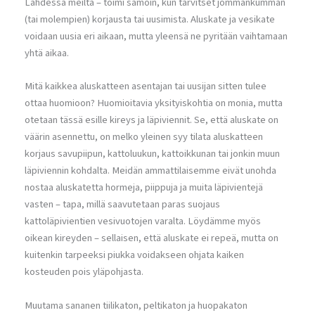
Lahdessa meiltä – toimi samoin, kun tarvitset jommankumman
(tai molempien) korjausta tai uusimista. Aluskate ja vesikate
voidaan uusia eri aikaan, mutta yleensä ne pyritään vaihtamaan
yhtä aikaa.
Mitä kaikkea aluskatteen asentajan tai uusijan sitten tulee
ottaa huomioon? Huomioitavia yksityiskohtia on monia, mutta
otetaan tässä esille kireys ja läpiviennit. Se, että aluskate on
väärin asennettu, on melko yleinen syy tilata aluskatteen
korjaus savupiipun, kattoluukun, kattoikkunan tai jonkin muun
läpiviennin kohdalta. Meidän ammattilaisemme eivät unohda
nostaa aluskatetta hormeja, piippuja ja muita läpivientejä
vasten – tapa, millä saavutetaan paras suojaus
kattoläpivientien vesivuotojen varalta. Löydämme myös
oikean kireyden – sellaisen, että aluskate ei repeä, mutta on
kuitenkin tarpeeksi piukka voidakseen ohjata kaiken
kosteuden pois yläpohjasta.
Muutama sananen tiilikaton, peltikaton ja huopakaton