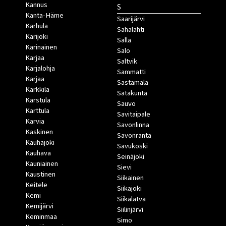
Kannus
S
Kanta-Häme
Saarijärvi
Karhula
Sahalahti
Karijoki
Salla
Karinainen
Salo
Karjaa
Saltvik
Karjalohja
Sammatti
Karjaa
Sastamala
Karkkila
Satakunta
Karstula
Sauvo
Karttula
Savitaipale
Karvia
Savonlinna
Kaskinen
Savonranta
Kauhajoki
Savukoski
Kauhava
Seinäjoki
Kauniainen
Sievi
Kaustinen
Siikainen
Keitele
Siikajoki
Kemi
Siikalatva
Kemijärvi
Siilinjärvi
Keminmaa
Simo