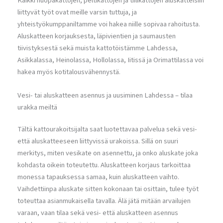
Kaikki huopakattojen, peltikattojen ja tiilikattojen aluskatteisiin
liittyvät työt ovat meille varsin tuttuja, ja
yhteistyökumppaniltamme voi hakea niille sopivaa rahoitusta.
Aluskatteen korjauksesta, läpivientien ja saumausten
tiivistyksestä sekä muista kattotöistämme Lahdessa,
Asikkalassa, Heinolassa, Hollolassa, Iitissä ja Orimattilassa voi
hakea myös kotitalousvähennystä.
Vesi- tai aluskatteen asennus ja uusiminen Lahdessa – tilaa
urakka meiltä
Tältä kattourakoitsijalta saat luotettavaa palvelua sekä vesi-
että aluskatteeseen liittyvissä urakoissa. Sillä on suuri
merkitys, miten vesikate on asennettu, ja onko aluskate joka
kohdasta oikein toteutettu. Aluskatteen korjaus tarkoittaa
monessa tapauksessa samaa, kuin aluskatteen vaihto.
Vaihdettiinpa aluskate sitten kokonaan tai osittain, tulee työt
toteuttaa asianmukaisella tavalla. Älä jätä mitään arvailujen
varaan, vaan tilaa sekä vesi- että aluskatteen asennus