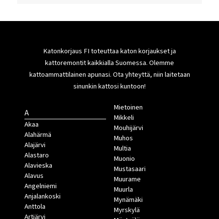
Katonkorjaus FI toteuttaa katon korjaukset ja
kattoremontit kaikkialla Suomessa. Olemme
kattoammattilainen apunasi. Ota yhteyttä, niin laitetaan
sinunkin kattosi kuntoon!
Mietoinen
A
Mikkeli
Akaa
Mouhijärvi
Alahärmä
Muhos
Alajärvi
Multia
Alastaro
Muonio
Alavieska
Mustasaari
Alavus
Muurame
Angelniemi
Muurla
Anjalankoski
Mynämäki
Anttola
Myrskylä
Artjärvi