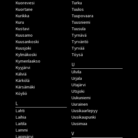
Kuorevesi
Turku
Kuortane
Tuulos
Kurikka
Tuupovaara
Kuru
Tuusniemi
Kustavi
Tuusula
Kuusamo
Tyrnävä
Kuusankoski
Tyrväntö
Kuusjoki
Tyrvää
Kylmäkoski
Töysä
Kymenlaakso
U
Kyyjärvi
Ulvila
Kälviä
Urjala
Kärkölä
Utajärvi
Kärsämäki
Utsjoki
Köyliö
Uukuniemi
L
Uurainen
Lahti
Uusikaarlepyy
Laihia
Uusikaupunki
Laitila
Uusimaa
Lammi
V
Lapinjärvi