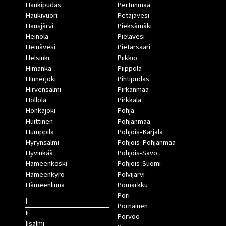
Haukipudas
Pertunmaa
Haukivuori
Petäjävesi
Hausjärvi
Pieksämäki
Heinola
Pielavesi
Heinävesi
Pietarsaari
Helsinki
Piikkiö
Himanka
Piippola
Hinnerjoki
Pihtipudas
Hirvensalmi
Pirkanmaa
Hollola
Pirkkala
Honkajoki
Pohja
Huittinen
Pohjanmaa
Humppila
Pohjois-Karjala
Hyrynsalmi
Pohjois-Pohjanmaa
Hyvinkää
Pohjois-Savo
Hämeenkoski
Pohjois-Suomi
Hämeenkyrö
Polvijärvi
Hämeenlinna
Pomarkku
Pori
I
Pornainen
Ii
Porvoo
Iisalmi