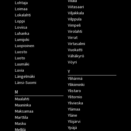
Viiala
Lohtaja
Viitasaari
Loimaa
Viljakkala
Lokalahti
Vilppula
Loppi
Vimpeli
Loviisa
Virolahti
Luhanka
Virrat
Lumijoki
Virtasalmi
Luopioinen
Vuokatti
Luosto
Vähäkyrö
Luoto
Vöyri
Luumäki
Luvia
Y
Längelmäki
Ylihärmä
Länsi-Suomi
Ylikiiminki
Ylistaro
M
Ylitornio
Maalahti
Ylivieska
Maaninka
Ylämaa
Maksamaa
Yläne
Marttila
Ylöjärvi
Masku
Ypäjä
Mellilä