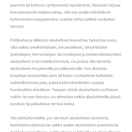
juuresta tai kattoon syntyneestä repeämästä. Aluskate tarjoaa
korvaamatonta mielenrauhaa, sillä sen avulla mahdollisen
kattovuodon korjaamiseksi saattaa riittää pelkkä vesikaton
tiivistys.
Peltikaton ja tiilikaton aluskatteet kannattaa tarkastaa usein,
sillä vaikka omakotitalojen, kesämökkien, taloyhtiöiden
(paritalojen, kerrostalojen tai rivitalojen) ja muiden kiinteistöjen
aluskatteet ovat todella kestäviä, voi joskus olla tarvetta
aluskatteen korjaukselle ja paikkaukselle. Kun aluskate
korjataan (esimerkiksi jiirin eli katon sisätaitteen kohdalta)
mahdollisimman pian, palaa kattorakenteiden suojaus
kosteudelta ennalleen. Tarpeen tehdä aluskatteen osittainen
vaihto tai muu tiivistys voi aiheuttaa vaikka aluskatteelle jäänyt
kosteus tai pikkulinnun terävä nokka.
Ota yhteyttä meihin, jos tarvitset aluskatteen uusimista,
kuntotarkastamista tai vaikka uuden aluskatteen asentamista.