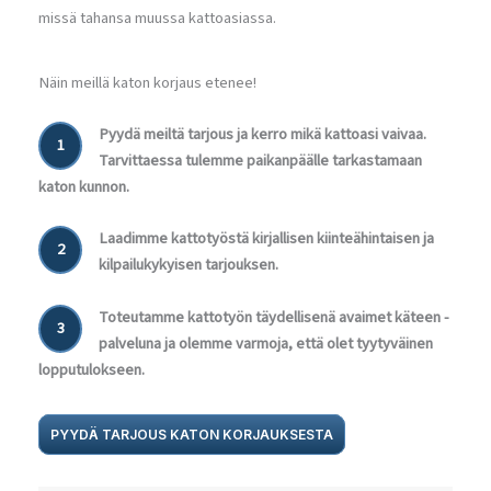
missä tahansa muussa kattoasiassa.
Näin meillä katon korjaus etenee!
Pyydä meiltä tarjous ja kerro mikä kattoasi vaivaa.
1
Tarvittaessa tulemme paikanpäälle tarkastamaan
katon kunnon.
Laadimme kattotyöstä kirjallisen kiinteähintaisen ja
2
kilpailukykyisen tarjouksen.
Toteutamme kattotyön täydellisenä avaimet käteen -
3
palveluna ja olemme varmoja, että olet tyytyväinen
lopputulokseen.
PYYDÄ TARJOUS KATON KORJAUKSESTA