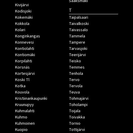
Sääksmäki
Kivijärvi
T
Kodisjoki
Kokemäki
Taipalsaari
Kokkola
Taivalkoski
Kolari
Taivassalo
Konginkangas
Tammela
Konnevesi
Tampere
Kontiolahti
Tarvasjoki
Kontiomäki
Teerijärvi
Korpilahti
Teisko
Korsnäs
Temmes
Kortesjärvi
Tenhola
Koski Tl
Tervo
Kotka
Tervola
Kouvola
Teuva
Kristiinankaupunki
Tohmajärvi
Kruunupyy
Toholampi
Kuhmalahti
Toijala
Kuhmo
Toivakka
Kuhmoinen
Tornio
Kuopio
Tottijärvi