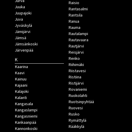
Jurva
Raisio
Juuka
Rantasalmi
Juupajoki
Rantsila
Juva
Ranua
Jyväskylä
Rauma
Jämijärvi
Rautalampi
Jämsä
Rautavaara
Jämsänkoski
Rautjärvi
Järvenpää
Reisjärvi
Renko
K
Riihimäki
Kaarina
Riistavesi
Kaavi
Ristiina
Kainuu
Ristijärvi
Kajaani
Rovaniemi
Kalajoki
Ruokolahti
Kalanti
Ruotsinpyhtää
Kangasala
Ruovesi
Kangaslampi
Rusko
Kangasniemi
Rymättylä
Kankaanpää
Rääkkylä
Kannonkoski