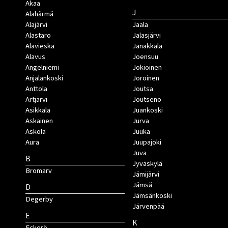
Akaa
J
Alahärmä
Alajärvi
Jaala
Alastaro
Jalasjärvi
Alavieska
Janakkala
Alavus
Joensuu
Angelniemi
Jokioinen
Anjalankoski
Joroinen
Anttola
Joutsa
Artjärvi
Joutseno
Asikkala
Juankoski
Askainen
Jurva
Askola
Juuka
Aura
Juupajoki
Juva
B
Jyväskylä
Bromarv
Jämijärvi
Jämsä
D
Jämsänkoski
Degerby
Järvenpää
E
K
Eckerö