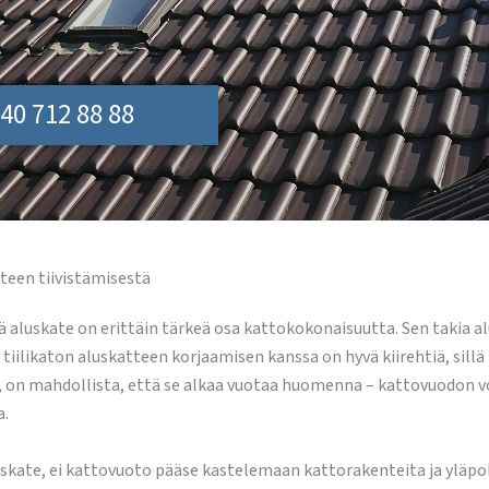
40 712 88 88
teen tiivistämisestä
aluskate on erittäin tärkeä osa kattokokonaisuutta. Sen takia al
 tiilikaton aluskatteen korjaamisen kanssa on hyvä kiirehtiä, sillä
an, on mahdollista, että se alkaa vuotaa huomenna – kattovuodon v
a.
luskate, ei kattovuoto pääse kastelemaan kattorakenteita ja yläp