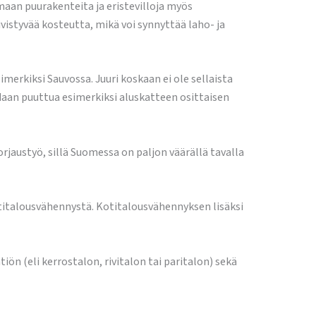
maan puurakenteita ja eristevilloja myös
vistyvää kosteutta, mikä voi synnyttää laho- ja
imerkiksi Sauvossa. Juuri koskaan ei ole sellaista
idaan puuttua esimerkiksi aluskatteen osittaisen
rjaustyö, sillä Suomessa on paljon väärällä tavalla
otitalousvähennystä. Kotitalousvähennyksen lisäksi
n (eli kerrostalon, rivitalon tai paritalon) sekä