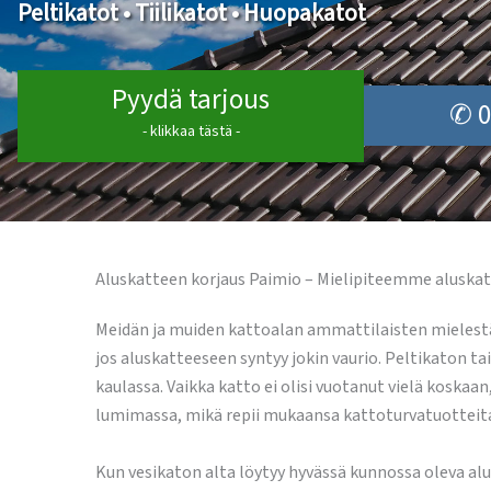
Peltikatot • Tiilikatot • Huopakatot
Pyydä tarjous
✆ 0
- klikkaa tästä -
Aluskatteen korjaus Paimio – Mielipiteemme aluskat
Meidän ja muiden kattoalan ammattilaisten mielestä 
jos aluskatteeseen syntyy jokin vaurio. Peltikaton tai
kaulassa. Vaikka katto ei olisi vuotanut vielä koska
lumimassa, mikä repii mukaansa kattoturvatuotteit
Kun vesikaton alta löytyy hyvässä kunnossa oleva a