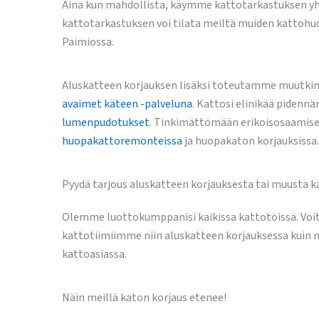
Aina kun mahdollista, käymme kattotarkastuksen yht
kattotarkastuksen voi tilata meiltä muiden kattoh
Paimiossa.
Aluskatteen korjauksen lisäksi toteutamme muutki
avaimet käteen -palveluna
. Kattosi elinikää pidenn
lumenpudotukset
. Tinkimättömään erikoisosaamise
huopakattoremonteissa
ja huopakaton korjauksissa.
Pyydä tarjous aluskatteen korjauksesta tai muusta k
Olemme luottokumppanisi kaikissa kattotöissä. Voi
kattotiimiimme niin aluskatteen korjauksessa kuin
kattoasiassa.
Näin meillä katon korjaus etenee!