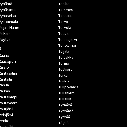
Pyhäntä
Teisko
Pyhäranta
Temmes
Pyhäselkä
Tenhola
Pylkönmäki
Tervo
Päijät-Häme
Tervola
Pälkäne
Teuva
Pöytyä
Tohmajärvi
Toholampi
R
Toijala
Raahe
Toivakka
Raasepori
Tornio
Raisio
Tottijärvi
Rantasalmi
Turku
Rantsila
Tuulos
Ranua
Tuupovaara
Rauma
Tuusniemi
Rautalampi
Tuusula
Rautavaara
Tyrnävä
Rautjärvi
Tyrväntö
Reisjärvi
Tyrvää
Renko
Töysä
Riihimäki