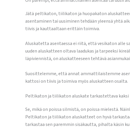
On parempi, että ammattilainen asentaa tai uusii a
Jätä peltikaton, tiilikaton ja huopakaton aluskatte
asentaminen tai uusiminen tehdään yleensä yhtä aik
tiivis ja kauttaaltaan erittäin toimiva.
Aluskatetta asentaessa ei riitä, että vesikaton alle s
uuden aluskatteen oltava laadukas ja tarpeeksi kireä
läpiviennistä, on aluskatteeseen tehtävä asianmukain
Suosittelemme, että annat ammattilaistemme asentaa 
kattosi on tiivis ja toimiva myös aluskatteen osalta.
Peltikaton ja tiilikaton aluskate tarkastettava kaks
Se, mikä on poissa silmistä, on poissa mielestä. Nä
Peltikaton ja tiilikaton aluskatteet on hyvä tarkastaa
tarkastaa sen paremmin sisäkautta, pihalta käsin ku