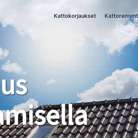
Kattokorjaukset
Kattoremont
aus
misella