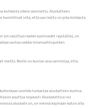
oka kohdasta oikein asennettu. Aluskatteen
huolehtivat siitä, että uusi katto on joka kohdasta
 (eli valuttaisi kaikki vuotovedet räystäille), on
oi alkaa vuotaa vaikka ilmanvaihtoputken
t meiltä. Meille on kunnia-asia varmistaa, että
e kuitenkaan unohda tarkastaa aluskatteen kuntoa.
itaisiin puuttua nopeasti. Aluskatetta ei voi
 kunnossa aluskate on, on mennä käymään katon alla.