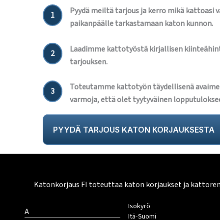
Pyydä meiltä tarjous ja kerro mikä kattoasi 
1
paikanpäälle tarkastamaan katon kunnon.
Laadimme kattotyöstä kirjallisen kiinteähint
2
tarjouksen.
Toteutamme kattotyön täydellisenä avaime
3
varmoja, että olet tyytyväinen lopputulokse
PYYDÄ TARJOUS KATON KORJAUKSESTA
Katonkorjaus FI toteuttaa katon korjaukset ja kattore
Isokyrö
A
Itä-Suomi