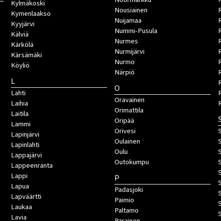
Kylmäkoski
Nousiainen
Kymenlaakso
Nuijamaa
R
Kyyjärvi
Nummi-Pusula
R
Kälviä
Nurmes
Kärkölä
Nurmijärvi
Kärsämäki
Nurmo
Köyliö
Närpiö
L
O
Lahti
Oravainen
Laihia
Orimattila
Laitila
Oripää
Lammi
Orivesi
S
Lapinjärvi
Oulainen
Lapinlahti
Oulu
Lappajärvi
Outokumpu
Lappeenranta
Lappi
P
Lapua
Padasjoki
Lapväärtti
Paimio
Laukaa
Paltamo
Lavia
Parainen