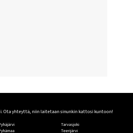
Ota yhteyttä, niin laitetaan sinunkin kattosi kuntoon!
Pyhäjärvi
Tarvasjoki
Pyhämaa
Teerijärvi