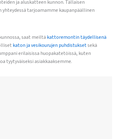
teiden ja aluskatteen kunnon. Tällaisen
yön yhteydessä tarjoamamme kaupanpäällinen
skunnossa, saat meiltä
kattoremontin täydellisenä
lliset
katon ja vesikourujen puhdistukset
sekä
mppani erilaisissa huopakatetöissä, kuten
loa tyytyväiseksi asiakkaaksemme.