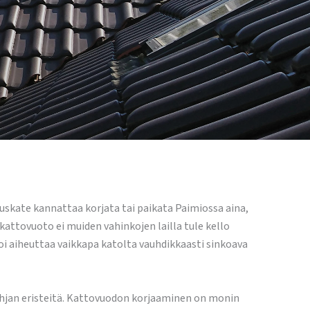
uskate kannattaa korjata tai paikata Paimiossa aina,
 kattovuoto ei muiden vahinkojen lailla tule kello
oi aiheuttaa vaikkapa katolta vauhdikkaasti sinkoava
ohjan eristeitä. Kattovuodon korjaaminen on monin