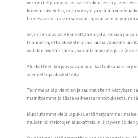
verroin helpompaa, jos kattorakenteissa ja eristeiss
kondenssivedeltä, mitä voi syntyä viileinä vuodenaik
homevaurioita aivan samaan tapaan kuin piipunjuurivu
Se, miten aluskate kannattaa korjata, selviää paikan 
tilannetta, että aluskate pitäisi uusia. Aluskate uu
vaihdon avulla – tai korjaamalla aluskate jiirin (eli s
Aluskatteen korjaus savupiipun, kattoikkunan tai jon
asennettuja aluskatteita.
Teimmepä läpivientien ja saumausten tiivistyksen ta
mainitsemme jo tässä vaiheessa rahoituksesta, mit
Muistutamme vielä lopuksi, että tarjoamme ilmaisen 
muiden kiinteistöjen aluskatteisiin liittyvien töiden 