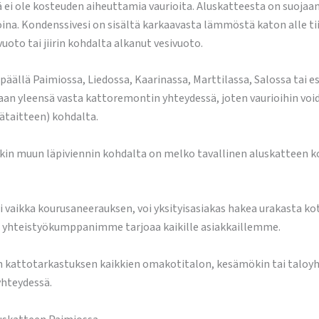
ä ei ole kosteuden aiheuttamia vaurioita. Aluskatteesta on suojaa
oina. Kondenssivesi on sisältä karkaavasta lämmöstä katon alle tii
oto tai jiirin kohdalta alkanut vesivuoto.
päällä Paimiossa, Liedossa, Kaarinassa, Marttilassa, Salossa tai es
sitaan yleensä vasta kattoremontin yhteydessä, joten vaurioihin vo
isätaitteen) kohdalta.
kin muun läpiviennin kohdalta on melko tavallinen aluskatteen ko
i vaikka kourusaneerauksen, voi yksityisasiakas hakea urakasta k
ä yhteistyökumppanimme tarjoaa kaikille asiakkaillemme.
kattotarkastuksen kaikkien omakotitalon, kesämökin tai taloyhtiö
yhteydessä.