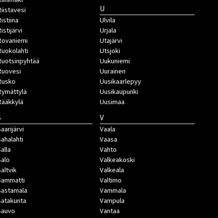
U
Riistavesi
istiina
Ulvila
istijärvi
Urjala
Rovaniemi
Utajärvi
Ruokolahti
Utsjoki
Ruotsinpyhtää
Uukuniemi
Ruovesi
Uurainen
Rusko
Uusikaarlepyy
Rymättylä
Uusikaupunki
Rääkkylä
Uusimaa
S
V
aarijärvi
Vaala
Sahalahti
Vaasa
Salla
Vahto
Salo
Valkeakoski
Saltvik
Valkeala
Sammatti
Valtimo
Sastamala
Vammala
Satakunta
Vampula
Sauvo
Vantaa