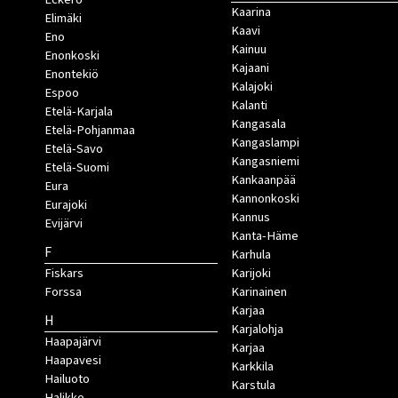
Kaarina
Elimäki
Kaavi
Eno
Kainuu
Enonkoski
Kajaani
Enontekiö
Kalajoki
Espoo
Kalanti
Etelä-Karjala
Kangasala
Etelä-Pohjanmaa
Kangaslampi
Etelä-Savo
Kangasniemi
Etelä-Suomi
Kankaanpää
Eura
Kannonkoski
Eurajoki
Kannus
Evijärvi
Kanta-Häme
F
Karhula
Fiskars
Karijoki
Forssa
Karinainen
Karjaa
H
Karjalohja
Haapajärvi
Karjaa
Haapavesi
Karkkila
Hailuoto
Karstula
Halikko