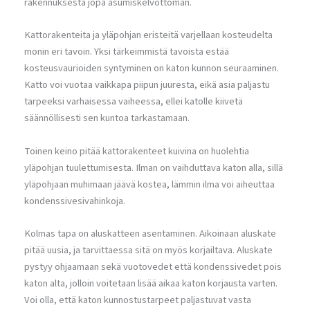
rakennuksesta jopa asumiskelvottoman.
Kattorakenteita ja yläpohjan eristeitä varjellaan kosteudelta
monin eri tavoin. Yksi tärkeimmistä tavoista estää
kosteusvaurioiden syntyminen on katon kunnon seuraaminen.
Katto voi vuotaa vaikkapa piipun juuresta, eikä asia paljastu
tarpeeksi varhaisessa vaiheessa, ellei katolle kiivetä
säännöllisesti sen kuntoa tarkastamaan.
Toinen keino pitää kattorakenteet kuivina on huolehtia
yläpohjan tuulettumisesta. Ilman on vaihduttava katon alla, sillä
yläpohjaan muhimaan jäävä kostea, lämmin ilma voi aiheuttaa
kondenssivesivahinkoja.
Kolmas tapa on aluskatteen asentaminen. Aikoinaan aluskate
pitää uusia, ja tarvittaessa sitä on myös korjailtava. Aluskate
pystyy ohjaamaan sekä vuotovedet että kondenssivedet pois
katon alta, jolloin voitetaan lisää aikaa katon korjausta varten.
Voi olla, että katon kunnostustarpeet paljastuvat vasta