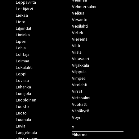
Vehmaa
Leppävirta
Vehmersalmi
Lestijärvi
Velkua
Lieksa
Vesanto
Lieto
Vesilahti
Liljendal
Veteli
Liminka
Vieremä
Liperi
Vihti
Lohja
Viiala
Lohtaja
Viitasaari
Loimaa
Viljakkala
Lokalahti
Vilppula
Loppi
Vimpeli
Loviisa
Virolahti
Luhanka
Virrat
Lumijoki
Virtasalmi
Luopioinen
Vuokatti
Luosto
Vähäkyrö
Luoto
Vöyri
Luumäki
Luvia
Y
Längelmäki
Ylihärmä