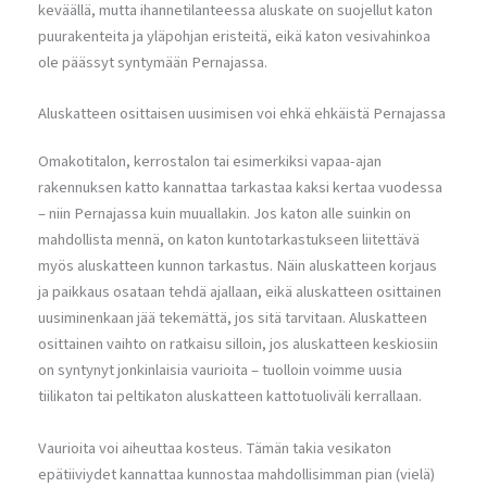
keväällä, mutta ihannetilanteessa aluskate on suojellut katon
puurakenteita ja yläpohjan eristeitä, eikä katon vesivahinkoa
ole päässyt syntymään Pernajassa.
Aluskatteen osittaisen uusimisen voi ehkä ehkäistä Pernajassa
Omakotitalon, kerrostalon tai esimerkiksi vapaa-ajan
rakennuksen katto kannattaa tarkastaa kaksi kertaa vuodessa
– niin Pernajassa kuin muuallakin. Jos katon alle suinkin on
mahdollista mennä, on katon kuntotarkastukseen liitettävä
myös aluskatteen kunnon tarkastus. Näin aluskatteen korjaus
ja paikkaus osataan tehdä ajallaan, eikä aluskatteen osittainen
uusiminenkaan jää tekemättä, jos sitä tarvitaan. Aluskatteen
osittainen vaihto on ratkaisu silloin, jos aluskatteen keskiosiin
on syntynyt jonkinlaisia vaurioita – tuolloin voimme uusia
tiilikaton tai peltikaton aluskatteen kattotuoliväli kerrallaan.
Vaurioita voi aiheuttaa kosteus. Tämän takia vesikaton
epätiiviydet kannattaa kunnostaa mahdollisimman pian (vielä)