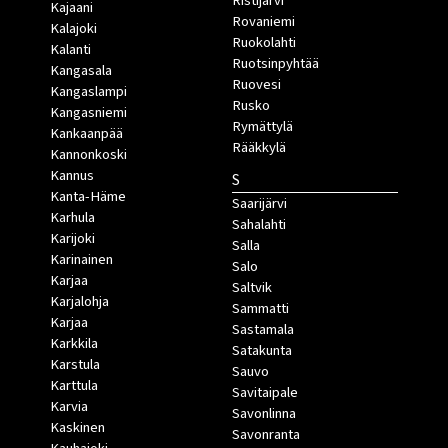
Ristijärvi
Kajaani
Rovaniemi
Kalajoki
Ruokolahti
Kalanti
Ruotsinpyhtää
Kangasala
Ruovesi
Kangaslampi
Rusko
Kangasniemi
Rymättylä
Kankaanpää
Rääkkylä
Kannonkoski
Kannus
S
Kanta-Häme
Saarijärvi
Karhula
Sahalahti
Karijoki
Salla
Karinainen
Salo
Karjaa
Saltvik
Karjalohja
Sammatti
Karjaa
Sastamala
Karkkila
Satakunta
Karstula
Sauvo
Karttula
Savitaipale
Karvia
Savonlinna
Kaskinen
Savonranta