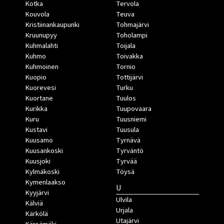
Kotka
Tervola
Kouvola
Teuva
Kristiinankaupunki
Tohmajärvi
Kruunupyy
Toholampi
Kuhmalahti
Toijala
Kuhmo
Toivakka
Kuhmoinen
Tornio
Kuopio
Tottijärvi
Kuorevesi
Turku
Kuortane
Tuulos
Kurikka
Tuupovaara
Kuru
Tuusniemi
Kustavi
Tuusula
Kuusamo
Tyrnävä
Kuusankoski
Tyrväntö
Kuusjoki
Tyrvää
Kylmäkoski
Töysä
Kymenlaakso
U
Kyyjärvi
Ulvila
Kälviä
Urjala
Kärkölä
Utajärvi