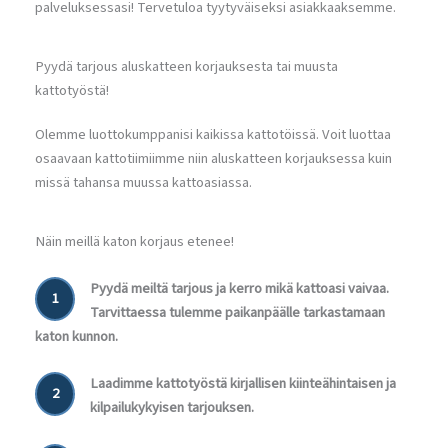
palveluksessasi! Tervetuloa tyytyväiseksi asiakkaaksemme.
Pyydä tarjous aluskatteen korjauksesta tai muusta
kattotyöstä!
Olemme luottokumppanisi kaikissa kattotöissä. Voit luottaa
osaavaan kattotiimiimme niin aluskatteen korjauksessa kuin
missä tahansa muussa kattoasiassa.
Näin meillä katon korjaus etenee!
Pyydä meiltä tarjous ja kerro mikä kattoasi vaivaa.
1
Tarvittaessa tulemme paikanpäälle tarkastamaan
katon kunnon.
Laadimme kattotyöstä kirjallisen kiinteähintaisen ja
2
kilpailukykyisen tarjouksen.