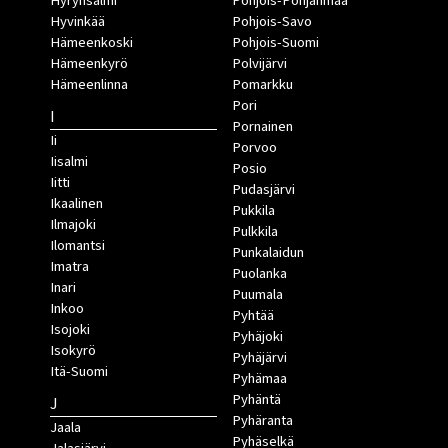
Hyrynsalmi
Pohjois-Pohjanmaa
Hyvinkää
Pohjois-Savo
Hämeenkoski
Pohjois-Suomi
Hämeenkyrö
Polvijärvi
Hämeenlinna
Pomarkku
Pori
I
Pornainen
Ii
Porvoo
Iisalmi
Posio
Iitti
Pudasjärvi
Ikaalinen
Pukkila
Ilmajoki
Pulkkila
Ilomantsi
Punkalaidun
Imatra
Puolanka
Inari
Puumala
Inkoo
Pyhtää
Isojoki
Pyhäjoki
Isokyrö
Pyhäjärvi
Itä-Suomi
Pyhämaa
Pyhäntä
J
Pyhäranta
Jaala
Pyhäselkä