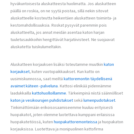
hyväkuntoisesta aluskatteesta huolimatta. Jos aluskatteen
päällä on roskia, on ne syytä poistaa, sillä nekin sitovat
aluskatteelle kosteutta heikentäen aluskatteen toiminta- ja
kestomahdollisuuksia. Roskat pysyvät paremmin pois
aluskatteelta, jos annat meidän asentaa katon harjan
tuuletusaukkoihin hengittävät harjatiivisteet. Ne suojaavat
aluskatetta tuiskulumeltakin.
Aluskatteen korjauksen lisäksi toteutamme muutkin
katon
korjaukset
, kuten vuotopaikkaukset. Kun katto on
uusimiskunnossa, saat meiltä
kattoremontin täydellisenä
avaimet käteen -palveluna
. Kattosi elinikää pidennämme
laadukkailla
kattohuolloillamme
. Tärkeimpinä niistä säännölliset
katon ja vesikourujen puhdistukset
sekä
lumenpudotukset
.
Tinkimättömään erikoisosaamiseemme kuuluu erityisesti
huopakatot, joten olemme luotettava kumppani erilaisissa
huopakatetöissä, kuten
huopakattoremonteissa
ja huopakaton
korjauksissa. Luotettava ja monipuolinen kattofirma