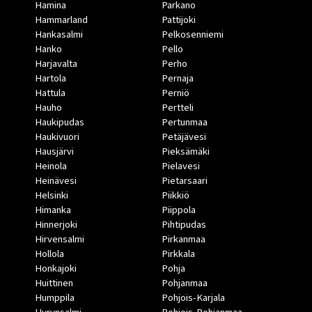
Hamina
Parkano
Hammarland
Pattijoki
Hankasalmi
Pelkosenniemi
Hanko
Pello
Harjavalta
Perho
Hartola
Pernaja
Hattula
Perniö
Hauho
Pertteli
Haukipudas
Pertunmaa
Haukivuori
Petäjävesi
Hausjärvi
Pieksämäki
Heinola
Pielavesi
Heinävesi
Pietarsaari
Helsinki
Piikkiö
Himanka
Piippola
Hinnerjoki
Pihtipudas
Hirvensalmi
Pirkanmaa
Hollola
Pirkkala
Honkajoki
Pohja
Huittinen
Pohjanmaa
Humppila
Pohjois-Karjala