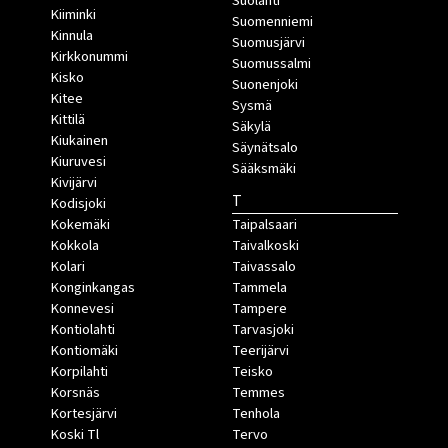
Suolahti
Kiiminki
Suomenniemi
Kinnula
Suomusjärvi
Kirkkonummi
Suomussalmi
Kisko
Suonenjoki
Kitee
Sysmä
Kittilä
Säkylä
Kiukainen
Säynätsalo
Kiuruvesi
Sääksmäki
Kivijärvi
T
Kodisjoki
Kokemäki
Taipalsaari
Kokkola
Taivalkoski
Kolari
Taivassalo
Konginkangas
Tammela
Konnevesi
Tampere
Kontiolahti
Tarvasjoki
Kontiomäki
Teerijärvi
Korpilahti
Teisko
Korsnäs
Temmes
Kortesjärvi
Tenhola
Koski Tl
Tervo