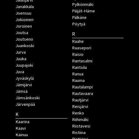
Jalasjärvi
Pylkönmäki
Janakkala
Päijät-Häme
Joensuu
Pälkäne
Jokioinen
Pöytyä
Joroinen
Joutsa
R
Joutseno
Raahe
Juankoski
Raasepori
Jurva
Raisio
Juuka
Rantasalmi
Juupajoki
Rantsila
Juva
Ranua
Jyväskylä
Rauma
Jämijärvi
Rautalampi
Jämsä
Rautavaara
Jämsänkoski
Rautjärvi
Järvenpää
Reisjärvi
Renko
K
Riihimäki
Kaarina
Riistavesi
Kaavi
Ristiina
Kainuu