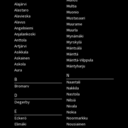
Muhos
Alajärvi
Multia
Alastaro
Muonio
Alavieska
Mustasaari
Alavus
Muurame
Angelniemi
Muurla
Anjalankoski
Mynämäki
Anttola
Myrskylä
Artjärvi
Mäntsälä
Asikkala
Mänttä
Askainen
Mänttä-Vilppula
Askola
Mäntyharju
Aura
N
B
Naantali
Bromarv
Nakkila
Nastola
D
Nilsiä
Degerby
Nivala
E
Nokia
Eckerö
Noormarkku
Elimäki
Nousiainen