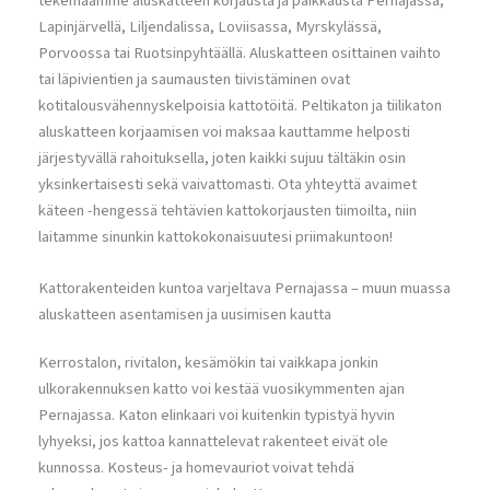
tekemäämme aluskatteen korjausta ja paikkausta Pernajassa,
Lapinjärvellä, Liljendalissa, Loviisassa, Myrskylässä,
Porvoossa tai Ruotsinpyhtäällä. Aluskatteen osittainen vaihto
tai läpivientien ja saumausten tiivistäminen ovat
kotitalousvähennyskelpoisia kattotöitä. Peltikaton ja tiilikaton
aluskatteen korjaamisen voi maksaa kauttamme helposti
järjestyvällä rahoituksella, joten kaikki sujuu tältäkin osin
yksinkertaisesti sekä vaivattomasti. Ota yhteyttä avaimet
käteen -hengessä tehtävien kattokorjausten tiimoilta, niin
laitamme sinunkin kattokokonaisuutesi priimakuntoon!
Kattorakenteiden kuntoa varjeltava Pernajassa – muun muassa
aluskatteen asentamisen ja uusimisen kautta
Kerrostalon, rivitalon, kesämökin tai vaikkapa jonkin
ulkorakennuksen katto voi kestää vuosikymmenten ajan
Pernajassa. Katon elinkaari voi kuitenkin typistyä hyvin
lyhyeksi, jos kattoa kannattelevat rakenteet eivät ole
kunnossa. Kosteus- ja homevauriot voivat tehdä