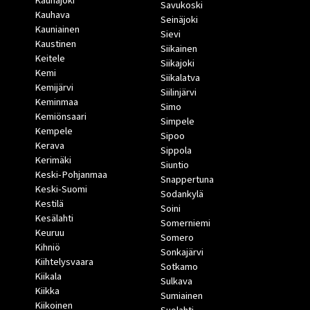
Kauhajoki
Savukoski
Kauhava
Seinäjoki
Kauniainen
Sievi
Kaustinen
Siikainen
Keitele
Siikajoki
Kemi
Siikalatva
Kemijärvi
Siilinjärvi
Keminmaa
Simo
Kemiönsaari
Simpele
Kempele
Sipoo
Kerava
Sippola
Kerimäki
Siuntio
Keski-Pohjanmaa
Snappertuna
Keski-Suomi
Sodankylä
Kestilä
Soini
Kesälahti
Somerniemi
Keuruu
Somero
Kihniö
Sonkajärvi
Kiihtelysvaara
Sotkamo
Kiikala
Sulkava
Kiikka
Sumiainen
Kiikoinen