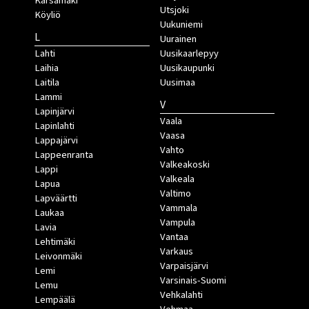
Kärsämäki
Utsjoki
Köyliö
Uukuniemi
L
Uurainen
Lahti
Uusikaarlepyy
Laihia
Uusikaupunki
Laitila
Uusimaa
Lammi
V
Lapinjärvi
Vaala
Lapinlahti
Vaasa
Lappajärvi
Vahto
Lappeenranta
Valkeakoski
Lappi
Valkeala
Lapua
Valtimo
Lapväärtti
Vammala
Laukaa
Vampula
Lavia
Vantaa
Lehtimäki
Varkaus
Leivonmäki
Varpaisjärvi
Lemi
Varsinais-Suomi
Lemu
Vehkalahti
Lempäälä