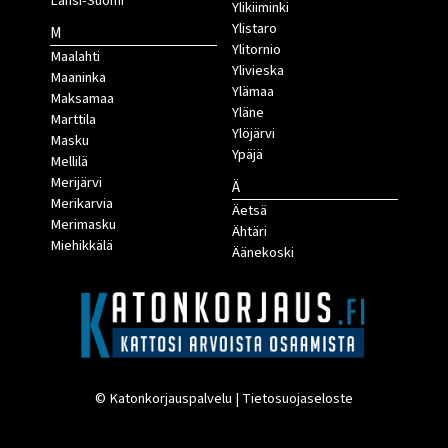
Länsi-Suomi
Ylikiiminki
Ylistaro
M
Ylitornio
Maalahti
Ylivieska
Maaninka
Ylämaa
Maksamaa
Yläne
Marttila
Ylöjärvi
Masku
Ypäjä
Mellilä
Merijärvi
Ä
Merikarvia
Äetsä
Merimasku
Ähtäri
Miehikkälä
Äänekoski
© Katonkorjauspalvelu |
Tietosuojaseloste