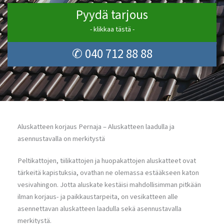
Pyydä tarjous
- klikkaa tästä -
✆ 040 712 88 88
Aluskatteen korjaus Pernaja – Aluskatteen laadulla ja
asennustavalla on merkitystä
Peltikattojen, tiilikattojen ja huopakattojen aluskatteet ovat
tärkeitä kapistuksia, ovathan ne olemassa estääkseen katon
vesivahingon. Jotta aluskate kestäisi mahdollisimman pitkään
ilman korjaus- ja paikkaustarpeita, on vesikatteen alle
asennettavan aluskatteen laadulla sekä asennustavalla
merkitystä.