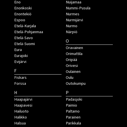
Eno
Nuijamaa
Enonkoski
Nummi-Pusula
Enontekiö
Nurmes
Espoo
Nurmijärvi
Etelä-Karjala
Nurmo
Etelä-Pohjanmaa
Närpiö
Etelä-Savo
O
Etelä-Suomi
Oravainen
Eura
Orimattila
Eurajoki
Oripää
Evijärvi
Orivesi
F
Oulainen
Fiskars
Oulu
Forssa
Outokumpu
H
P
Haapajärvi
Padasjoki
Haapavesi
Paimio
Hailuoto
Paltamo
Halikko
Parainen
Halsua
Parikkala