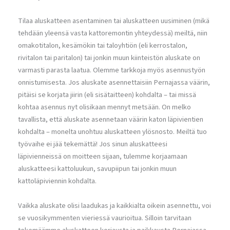
Tilaa aluskatteen asentaminen tai aluskatteen uusiminen (mikä
tehdään yleensä vasta kattoremontin yhteydessä) meiltä, niin
omakotitalon, kesämökin tai taloyhtiön (eli kerrostalon,
rivitalon tai paritalon) tai jonkin muun kiinteistön aluskate on
varmasti parasta laatua. Olemme tarkkoja myös asennustyön
onnistumisesta. Jos aluskate asennettaisiin Pernajassa väärin,
pitäisi se korjata jiirin (eli sisätaitteen) kohdalta – tai missä
kohtaa asennus nyt olisikaan mennyt metsään. On melko
tavallista, että aluskate asennetaan väärin katon läpivientien
kohdalta – monelta unohtuu aluskatteen ylösnosto. Meiltä tuo
työvaihe ei jää tekemättä! Jos sinun aluskatteesi
läpivienneissä on moitteen sijaan, tulemme korjaamaan
aluskatteesi kattoluukun, savupiipun tai jonkin muun
kattoläpiviennin kohdalta.
Vaikka aluskate olisi laadukas ja kaikkialta oikein asennettu, voi
se vuosikymmenten vieriessä vaurioitua. Silloin tarvitaan