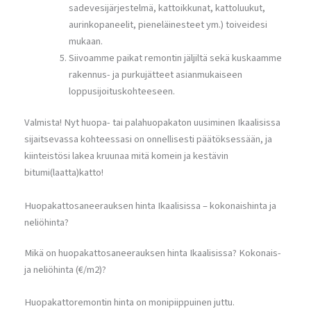
sadevesijärjestelmä, kattoikkunat, kattoluukut,
aurinkopaneelit, pieneläinesteet ym.) toiveidesi
mukaan.
Siivoamme paikat remontin jäljiltä sekä kuskaamme
rakennus- ja purkujätteet asianmukaiseen
loppusijoituskohteeseen.
Valmista! Nyt huopa- tai palahuopakaton uusiminen Ikaalisissa
sijaitsevassa kohteessasi on onnellisesti päätöksessään, ja
kiinteistösi lakea kruunaa mitä komein ja kestävin
bitumi(laatta)katto!
Huopakattosaneerauksen hinta Ikaalisissa – kokonaishinta ja
neliöhinta?
Mikä on huopakattosaneerauksen hinta Ikaalisissa? Kokonais-
ja neliöhinta (€/m2)?
Huopakattoremontin hinta on monipiippuinen juttu.