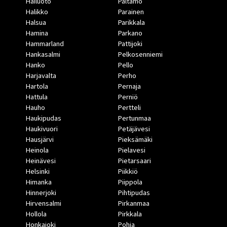
Hailuoto
Paltamo
Halikko
Parainen
Halsua
Parikkala
Hamina
Parkano
Hammarland
Pattijoki
Hankasalmi
Pelkosenniemi
Hanko
Pello
Harjavalta
Perho
Hartola
Pernaja
Hattula
Perniö
Hauho
Pertteli
Haukipudas
Pertunmaa
Haukivuori
Petäjävesi
Hausjärvi
Pieksämäki
Heinola
Pielavesi
Heinävesi
Pietarsaari
Helsinki
Piikkiö
Himanka
Piippola
Hinnerjoki
Pihtipudas
Hirvensalmi
Pirkanmaa
Hollola
Pirkkala
Honkajoki
Pohja