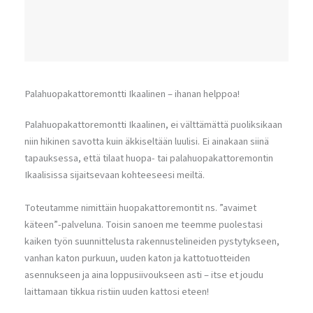
Palahuopakattoremontti Ikaalinen – ihanan helppoa!
Palahuopakattoremontti Ikaalinen, ei välttämättä puoliksikaan
niin hikinen savotta kuin äkkiseltään luulisi. Ei ainakaan siinä
tapauksessa, että tilaat huopa- tai palahuopakattoremontin
Ikaalisissa sijaitsevaan kohteeseesi meiltä.
Toteutamme nimittäin huopakattoremontit ns. ”avaimet
käteen”-palveluna. Toisin sanoen me teemme puolestasi
kaiken työn suunnittelusta rakennustelineiden pystytykseen,
vanhan katon purkuun, uuden katon ja kattotuotteiden
asennukseen ja aina loppusiivoukseen asti – itse et joudu
laittamaan tikkua ristiin uuden kattosi eteen!