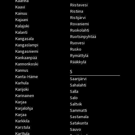
Kaarina
Riistavesi
Kaavi
Ristiina
Kainuu
Ristijärvi
Kajaani
Rovaniemi
Kalajoki
Ruokolahti
Kalanti
Ruotsinpyhtää
Kangasala
Ruovesi
Kangaslampi
Rusko
Kangasniemi
Rymättylä
Kankaanpää
Rääkkylä
Kannonkoski
Kannus
S
Kanta-Häme
Saarijärvi
Karhula
Sahalahti
Karijoki
Salla
Karinainen
Salo
Karjaa
Saltvik
Karjalohja
Sammatti
Karjaa
Sastamala
Karkkila
Satakunta
Karstula
Sauvo
Karttula