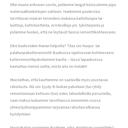
Ellei muuta erikseen sovita, pidämme langat käsissämme jopa
materiaalihankintojen suhteen. Hankimme puolestasi
tarvittavan määrän toiveidesi mukaisia kattohuopia tai -
laattoja, kattotuotteita, eristevilloja ym. tykötarpeita ja
pidämme huolen, että ne löytävät tiensä remonttikohteeseen.
Eikö kuulostakin ihanan helpolta? Tilaa siis huopa- tai
palahuopakattoremontti Ikaalisissa sijaitsevaan kohteeseesi
kattoremonttipalvelumme kautta – tässä tapauksessa
kannattaa mennä sieltä, mistä aita on matalin!
Muistathan, että kauttamme on saatavilla myös joustavaa
rahoitusta. Älä siis tyydy B-luokan palveluun (tai ryhdy
remontoimaan kattoasi itse) edes taloudellisilla perusteilla,
vaan maksa laskumme tarvittaessa ennemmin osissa
yhteistyökumppanimme tarjoamaa rahoitusratkaisua
hyödyntäen.
Huopakaton uusiminen Ikaalinen, joko aloitetaan suunnittelu?