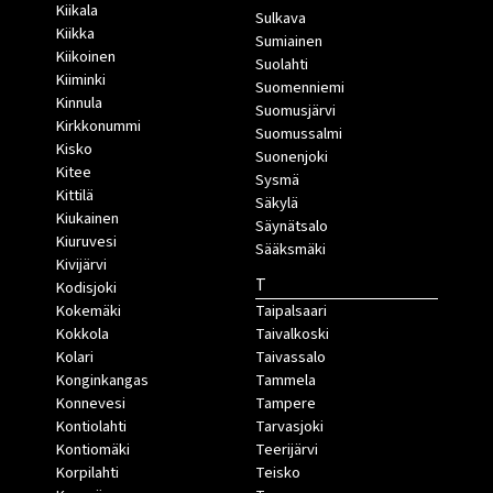
Kiikala
Sulkava
Kiikka
Sumiainen
Kiikoinen
Suolahti
Kiiminki
Suomenniemi
Kinnula
Suomusjärvi
Kirkkonummi
Suomussalmi
Kisko
Suonenjoki
Kitee
Sysmä
Kittilä
Säkylä
Kiukainen
Säynätsalo
Kiuruvesi
Sääksmäki
Kivijärvi
T
Kodisjoki
Kokemäki
Taipalsaari
Kokkola
Taivalkoski
Kolari
Taivassalo
Konginkangas
Tammela
Konnevesi
Tampere
Kontiolahti
Tarvasjoki
Kontiomäki
Teerijärvi
Korpilahti
Teisko