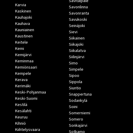
Savitaipale
Karvia
Savonlinna
Kaskinen
Savonranta
Kauhajoki
Savukoski
Kauhava
Seinäjoki
Kauniainen
Sievi
Kaustinen
Siikainen
Keitele
Siikajoki
Kemi
Siikalatva
Kemijärvi
Siilinjärvi
Keminmaa
Simo
Kemiönsaari
Simpele
Kempele
Sipoo
Kerava
Sippola
Kerimäki
Siuntio
Keski-Pohjanmaa
Snappertuna
Keski-Suomi
Sodankylä
Kestilä
Soini
Kesälahti
Somerniemi
Keuruu
Somero
Kihniö
Sonkajärvi
Kiihtelysvaara
Sotkamo