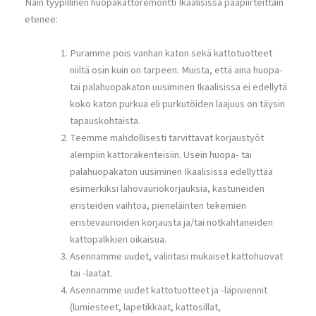
Näin tyypillinen huopakattoremontti Ikaalisissa pääpiirteittäin
etenee:
Puramme pois vanhan katon sekä kattotuotteet
niiltä osin kuin on tarpeen. Muista, että aina huopa-
tai palahuopakaton uusiminen Ikaalisissa ei edellytä
koko katon purkua eli purkutöiden laajuus on täysin
tapauskohtaista.
Teemme mahdollisesti tarvittavat korjaustyöt
alempiin kattorakenteisiin. Usein huopa- tai
palahuopakaton uusiminen Ikaalisissa edellyttää
esimerkiksi lahovauriokorjauksia, kastuneiden
eristeiden vaihtoa, pieneläinten tekemien
eristevaurioiden korjausta ja/tai notkahtaneiden
kattopalkkien oikaisua.
Asennamme uudet, valintasi mukaiset kattohuovat
tai -laatat.
Asennamme uudet kattotuotteet ja -läpiviennit
(lumiesteet, lapetikkaat, kattosillat,