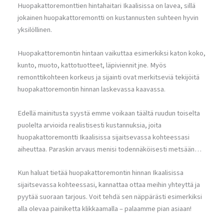
Huopakattoremonttien hintahaitari Ikaalisissa on lavea, sillä
jokainen huopakattoremontti on kustannusten suhteen hyvin
yksilöllinen.
Huopakattoremontin hintaan vaikuttaa esimerkiksi katon koko,
kunto, muoto, kattotuotteet, läpiviennit jne. Myös
remonttikohteen korkeus ja sijainti ovat merkitseviä tekijöitä
huopakattoremontin hinnan laskevassa kaavassa.
Edellä mainitusta syystä emme voikaan täältä ruudun toiselta
puolelta arvioida realistisesti kustannuksia, joita
huopakattoremontti Ikaalisissa sijaitsevassa kohteessasi
aiheuttaa. Paraskin arvaus menisi todennäköisesti metsään…
Kun haluat tietää huopakattoremontin hinnan Ikaalisissa
sijaitsevassa kohteessasi, kannattaa ottaa meihin yhteyttä ja
pyytää suoraan tarjous. Voit tehdä sen näppärästi esimerkiksi
alla olevaa painiketta klikkaamalla – palaamme pian asiaan!