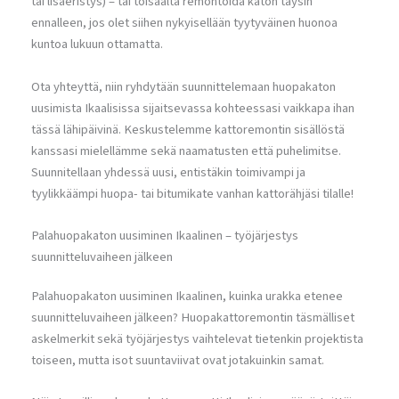
tai lisäeristys) – tai toisaalta remontoida katon täysin
ennalleen, jos olet siihen nykyisellään tyytyväinen huonoa
kuntoa lukuun ottamatta.
Ota yhteyttä, niin ryhdytään suunnittelemaan huopakaton
uusimista Ikaalisissa sijaitsevassa kohteessasi vaikkapa ihan
tässä lähipäivinä. Keskustelemme kattoremontin sisällöstä
kanssasi mielellämme sekä naamatusten että puhelimitse.
Suunnitellaan yhdessä uusi, entistäkin toimivampi ja
tyylikkäämpi huopa- tai bitumikate vanhan kattorähjäsi tilalle!
Palahuopakaton uusiminen Ikaalinen – työjärjestys
suunnitteluvaiheen jälkeen
Palahuopakaton uusiminen Ikaalinen, kuinka urakka etenee
suunnitteluvaiheen jälkeen? Huopakattoremontin täsmälliset
askelmerkit sekä työjärjestys vaihtelevat tietenkin projektista
toiseen, mutta isot suuntaviivat ovat jotakuinkin samat.