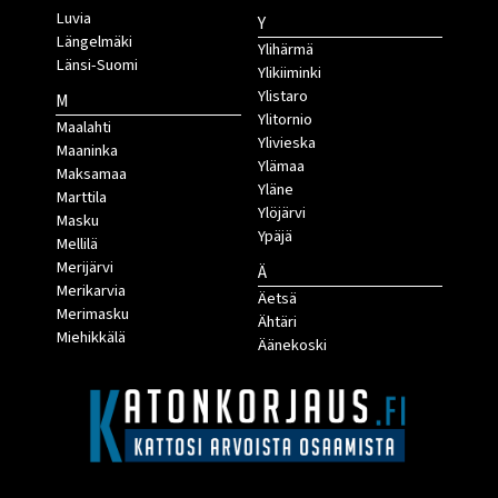
Luvia
Y
Längelmäki
Ylihärmä
Länsi-Suomi
Ylikiiminki
Ylistaro
M
Ylitornio
Maalahti
Ylivieska
Maaninka
Ylämaa
Maksamaa
Yläne
Marttila
Ylöjärvi
Masku
Ypäjä
Mellilä
Merijärvi
Ä
Merikarvia
Äetsä
Merimasku
Ähtäri
Miehikkälä
Äänekoski