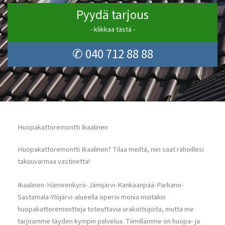
Pyydä tarjous
- klikkaa tästä -
✆ 040 712 88 88
Huopakattoremontti Ikaalinen
Huopakattoremontti Ikaalinen? Tilaa meiltä, niin saat rahoillesi
takuuvarmaa vastinetta!
Ikaalinen-Hämeenkyrö-Jämijärvi-Kankaanpää-Parkano-
Sastamala-Ylöjärvi-alueella operoi monia muitakin
huopakattoremontteja toteuttavia urakoitsijoita, mutta me
tarjoamme täyden kympin palvelua. Tiimillämme on huopa- ja