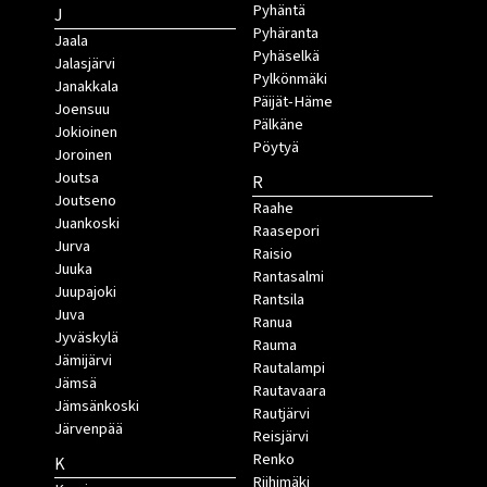
Pyhäntä
J
Pyhäranta
Jaala
Pyhäselkä
Jalasjärvi
Pylkönmäki
Janakkala
Päijät-Häme
Joensuu
Pälkäne
Jokioinen
Pöytyä
Joroinen
Joutsa
R
Joutseno
Raahe
Juankoski
Raasepori
Jurva
Raisio
Juuka
Rantasalmi
Juupajoki
Rantsila
Juva
Ranua
Jyväskylä
Rauma
Jämijärvi
Rautalampi
Jämsä
Rautavaara
Jämsänkoski
Rautjärvi
Järvenpää
Reisjärvi
Renko
K
Riihimäki