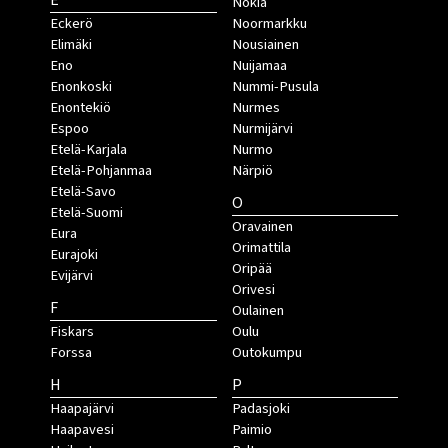
E
Nokia
Eckerö
Noormarkku
Elimäki
Nousiainen
Eno
Nuijamaa
Enonkoski
Nummi-Pusula
Enontekiö
Nurmes
Espoo
Nurmijärvi
Etelä-Karjala
Nurmo
Etelä-Pohjanmaa
Närpiö
Etelä-Savo
O
Etelä-Suomi
Oravainen
Eura
Orimattila
Eurajoki
Oripää
Evijärvi
Orivesi
F
Oulainen
Fiskars
Oulu
Forssa
Outokumpu
H
P
Haapajärvi
Padasjoki
Haapavesi
Paimio