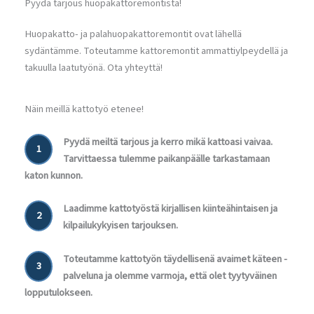
Pyydä tarjous huopakattoremontista!
Huopakatto- ja palahuopakattoremontit ovat lähellä
sydäntämme. Toteutamme kattoremontit ammattiylpeydellä ja
takuulla laatutyönä. Ota yhteyttä!
Näin meillä kattotyö etenee!
Pyydä meiltä tarjous ja kerro mikä kattoasi vaivaa.
1
Tarvittaessa tulemme paikanpäälle tarkastamaan
katon kunnon.
Laadimme kattotyöstä kirjallisen kiinteähintaisen ja
2
kilpailukykyisen tarjouksen.
Toteutamme kattotyön täydellisenä avaimet käteen -
3
palveluna ja olemme varmoja, että olet tyytyväinen
lopputulokseen.