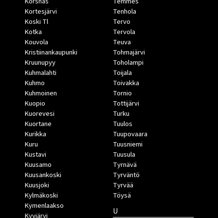
Korsnäs
Temmes
Kortesjärvi
Tenhola
Koski Tl
Tervo
Kotka
Tervola
Kouvola
Teuva
Kristiinankaupunki
Tohmajärvi
Kruunupyy
Toholampi
Kuhmalahti
Toijala
Kuhmo
Toivakka
Kuhmoinen
Tornio
Kuopio
Tottijärvi
Kuorevesi
Turku
Kuortane
Tuulos
Kurikka
Tuupovaara
Kuru
Tuusniemi
Kustavi
Tuusula
Kuusamo
Tyrnävä
Kuusankoski
Tyrväntö
Kuusjoki
Tyrvää
Kylmäkoski
Töysä
Kymenlaakso
U
Kyyjärvi