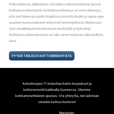
Pidä mielessä, jälkikäteen voit hakea tekemästämme työstä
kotitalousvähennystä. Kotitalousvähennys on verovähennys,
jota voit hakea ja saada Ikaalisissa monista kodin ja vapaa-ajan
asunnon kunnostukseen liittyvistä toimenpiteistä (tilatessasi
työn ennakkoperintärekisteriin merkityltä yritykseltä).
Kotitalousvähennyksestä voi olla varsin mukavaa taloudellista
etua.
PYYDÄ TARJOUS KATTOREMONTISTA
Katonkorjaus FI toteuttaa katon korjaukset ja
kattoremontit kaikkialla Suomessa. Olemme
kattoammattilainen apunasi. Ota yhteyttä, niin laitetaan
sinunkin kattosi kuntoon!
Mietoinen