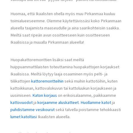
Huomaa, että Ikaalisten ohella myös muu Pirkanmaa kuuluu
toimialueeseemme. Olemme käytettävissäsi koko Pirkanmaan
alueella taajamista maaseudulle ja aina saarikohteisiin saakka.
Meiltä saat ripeän avun osoitteeseen kuin osoitteeseen
Ikaalisissa ja muualla Pirkanmaan alueella!
Huopakattoremonttien lisäksi saat meiltä
huippuammattilaisten toteuttamina huopakattojen korjaukset
Ikaalisissa. Meiltä löytyy laaja osaaminen myös pelti- ja
tiilikattojen
kattoremontteihin
sekä muihin kattotöihin, kuten
kattoikkunan, kattovalokuvun tai kattoluukun korjaukseen ja
uusimiseen.
Katon korjaus
on erikoisalaamme, paikkaamme
kattovuodot
ja
korjaamme aluskatteet
.
Huollamme katot
ja
puhdistamme vesikourut
sekä talvella poistamme tehokkaasti
lumet katoltasi
Ikaalisten alueella.