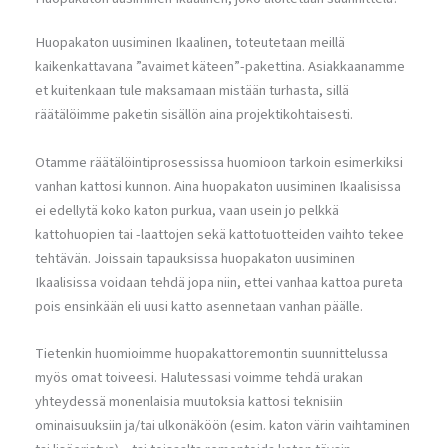
Huopakaton uusiminen Ikaalinen, toteutetaan meillä
kaikenkattavana ”avaimet käteen”-pakettina. Asiakkaanamme
et kuitenkaan tule maksamaan mistään turhasta, sillä
räätälöimme paketin sisällön aina projektikohtaisesti.
Otamme räätälöintiprosessissa huomioon tarkoin esimerkiksi
vanhan kattosi kunnon. Aina huopakaton uusiminen Ikaalisissa
ei edellytä koko katon purkua, vaan usein jo pelkkä
kattohuopien tai -laattojen sekä kattotuotteiden vaihto tekee
tehtävän. Joissain tapauksissa huopakaton uusiminen
Ikaalisissa voidaan tehdä jopa niin, ettei vanhaa kattoa pureta
pois ensinkään eli uusi katto asennetaan vanhan päälle.
Tietenkin huomioimme huopakattoremontin suunnittelussa
myös omat toiveesi. Halutessasi voimme tehdä urakan
yhteydessä monenlaisia muutoksia kattosi teknisiin
ominaisuuksiin ja/tai ulkonäköön (esim. katon värin vaihtaminen