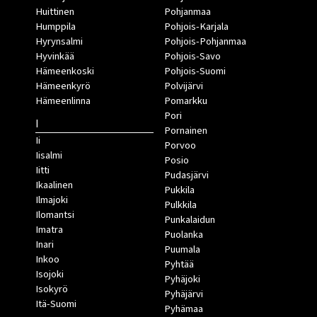
Huittinen
Pohjanmaa
Humppila
Pohjois-Karjala
Hyrynsalmi
Pohjois-Pohjanmaa
Hyvinkää
Pohjois-Savo
Hämeenkoski
Pohjois-Suomi
Hämeenkyrö
Polvijärvi
Hämeenlinna
Pomarkku
Pori
I
Pornainen
Ii
Porvoo
Iisalmi
Posio
Iitti
Pudasjärvi
Ikaalinen
Pukkila
Ilmajoki
Pulkkila
Ilomantsi
Punkalaidun
Imatra
Puolanka
Inari
Puumala
Inkoo
Pyhtää
Isojoki
Pyhäjoki
Isokyrö
Pyhäjärvi
Itä-Suomi
Pyhämaa