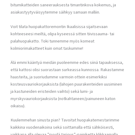
bitumikatteiden saneerauksesta timantinkova kokemus, ja
asiakastyytyväisyytemme säihkyy samaan malliin.
Voit tilata huopakattoremontin Ikaalisissa sijaitsevaan
kohteeseesi meiltä, olipa kyseessä sitten tiivissauma- tai
palahuopakatto. Toki tunnemme myös komeat
kolmiorimakatteet kuin omat taskumme!
Älä emmi kääntyä meidän puoleemme edes siinä tapauksessa,
että kattosi olisi suorastaan surkeassa kunnossa. Rakastamme
haasteita, ja suoriudumme varmoin ottein esimerkiksi
kosteusvauriokorjauksista (lahojen puurakenteiden uusiminen
ja kastuneiden eristeiden vaihto) sekä lumi- ja
myrskyvauriokorjauksista (notkahtaneen/painuneen katon
oikaisu).
Kuulemmehan sinusta pian? Tavoitat huopakatemestarimme
kaikkina vuodenaikoina sekä soittamalla että sähköisesti,
vaikkapa alla olevaa ”pyydä tarjous”-painiketta klikkaamalla.