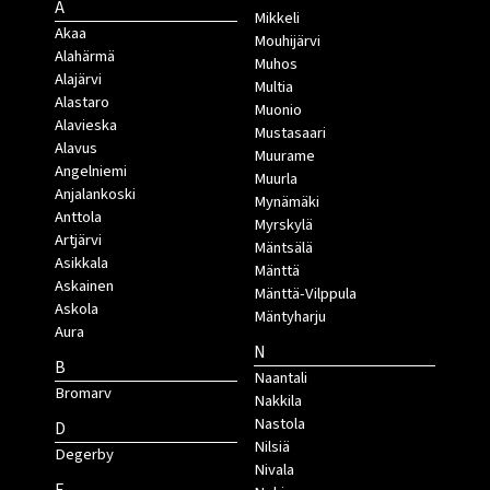
A
Mikkeli
Akaa
Mouhijärvi
Alahärmä
Muhos
Alajärvi
Multia
Alastaro
Muonio
Alavieska
Mustasaari
Alavus
Muurame
Angelniemi
Muurla
Anjalankoski
Mynämäki
Anttola
Myrskylä
Artjärvi
Mäntsälä
Asikkala
Mänttä
Askainen
Mänttä-Vilppula
Askola
Mäntyharju
Aura
N
B
Naantali
Bromarv
Nakkila
Nastola
D
Nilsiä
Degerby
Nivala