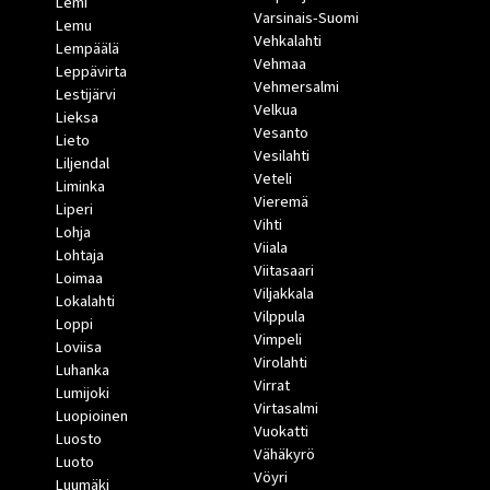
Lemi
Varsinais-Suomi
Lemu
Vehkalahti
Lempäälä
Vehmaa
Leppävirta
Vehmersalmi
Lestijärvi
Velkua
Lieksa
Vesanto
Lieto
Vesilahti
Liljendal
Veteli
Liminka
Vieremä
Liperi
Vihti
Lohja
Viiala
Lohtaja
Viitasaari
Loimaa
Viljakkala
Lokalahti
Vilppula
Loppi
Vimpeli
Loviisa
Virolahti
Luhanka
Virrat
Lumijoki
Virtasalmi
Luopioinen
Vuokatti
Luosto
Vähäkyrö
Luoto
Vöyri
Luumäki