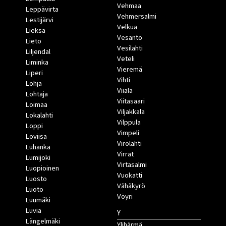
Vehmaa
Leppävirta
Vehmersalmi
Lestijärvi
Velkua
Lieksa
Vesanto
Lieto
Vesilahti
Liljendal
Veteli
Liminka
Vieremä
Liperi
Vihti
Lohja
Viiala
Lohtaja
Viitasaari
Loimaa
Viljakkala
Lokalahti
Vilppula
Loppi
Vimpeli
Loviisa
Virolahti
Luhanka
Virrat
Lumijoki
Virtasalmi
Luopioinen
Vuokatti
Luosto
Vähäkyrö
Luoto
Vöyri
Luumäki
Luvia
Y
Längelmäki
Ylihärmä