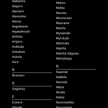
Alahärmä
Muhos
Alajärvi
Multia
Alastaro
Muonio
Alavieska
Mustasaari
Alavus
Muurame
Angelniemi
Muurla
Anjalankoski
Mynämäki
Anttola
Myrskylä
Artjärvi
Mäntsälä
Asikkala
Mänttä
Askainen
Mänttä-Vilppula
Askola
Mäntyharju
Aura
N
B
Naantali
Bromarv
Nakkila
Nastola
D
Nilsiä
Degerby
Nivala
E
Nokia
Eckerö
Noormarkku
Elimäki
Nousiainen