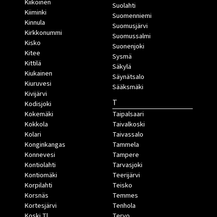
Kiikoinen
Suolahti
Kiiminki
Suomenniemi
Kinnula
Suomusjärvi
Kirkkonummi
Suomussalmi
Kisko
Suonenjoki
Kitee
Sysmä
Kittilä
Säkylä
Kiukainen
Säynätsalo
Kiuruvesi
Sääksmäki
Kivijärvi
T
Kodisjoki
Kokemäki
Taipalsaari
Kokkola
Taivalkoski
Kolari
Taivassalo
Konginkangas
Tammela
Konnevesi
Tampere
Kontiolahti
Tarvasjoki
Kontiomäki
Teerijärvi
Korpilahti
Teisko
Korsnäs
Temmes
Kortesjärvi
Tenhola
Koski Tl
Tervo