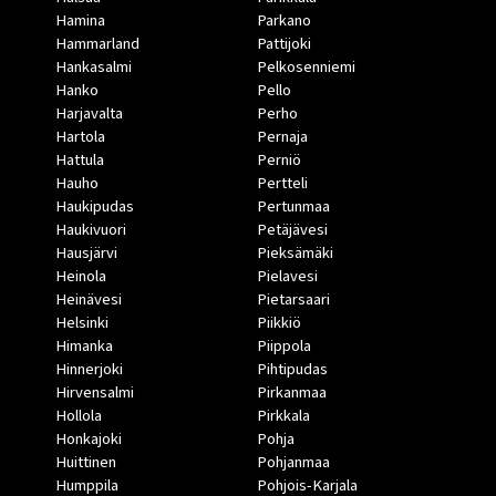
Hamina
Parkano
Hammarland
Pattijoki
Hankasalmi
Pelkosenniemi
Hanko
Pello
Harjavalta
Perho
Hartola
Pernaja
Hattula
Perniö
Hauho
Pertteli
Haukipudas
Pertunmaa
Haukivuori
Petäjävesi
Hausjärvi
Pieksämäki
Heinola
Pielavesi
Heinävesi
Pietarsaari
Helsinki
Piikkiö
Himanka
Piippola
Hinnerjoki
Pihtipudas
Hirvensalmi
Pirkanmaa
Hollola
Pirkkala
Honkajoki
Pohja
Huittinen
Pohjanmaa
Humppila
Pohjois-Karjala