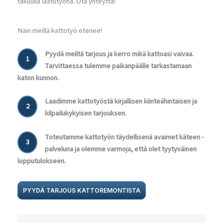
takuulla laatutyönä. Ota yhteyttä!
Näin meillä kattotyö etenee!
Pyydä meiltä tarjous ja kerro mikä kattoasi vaivaa.
1
Tarvittaessa tulemme paikanpäälle tarkastamaan
katon kunnon.
Laadimme kattotyöstä kirjallisen kiinteähintaisen ja
2
kilpailukykyisen tarjouksen.
Toteutamme kattotyön täydellisenä avaimet käteen -
3
palveluna ja olemme varmoja, että olet tyytyväinen
lopputulokseen.
PYYDÄ TARJOUS KATTOREMONTISTA