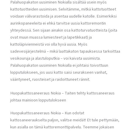
Palahuopakaton uusiminen Nokialla sisältää usein myös
kattotuotteiden uusimisen. Selvitämme, mitkä kattotuotteet
voidaan välivarastoida ja asentaa uudelle katolle. Esimerkiksi
aurinkopaneeleita ei ehkä tarvitse uusia kattoremontin
yhteydessä. Sen sijaan ainakin osa kattoturvatuotteista (joita
ovat muun muassa lumiesteet ja lapetikkaat) ja
kattoläpivienneistä voi olla hyvä uusia. Myös
sadevesijärjestelmä – mikä laattakaton tapauksessa tarkoittaa
vesikouruja ja alastuloputkia – voi kaivata uusimista.
Palahuopakaton uusiminen Nokialla ei johtaisi toivottuun
lopputulokseen, jos uusi katto saisi seurakseen vanhat,
vääntyneet, ruosteiset ja raidoittuneet rännit.
Huopakattosaneeraus Nokia – Taiten tehty kattosaneeraus
johtaa mainioon lopputulokseen
Huopakattosaneeraus Nokia – Kun odotat
kattosaneeraukselta paljon, valitse meidät! Et tule pettymään,
kun asialla on tämä kattoremonttipalvelu. Teemme jokaisen