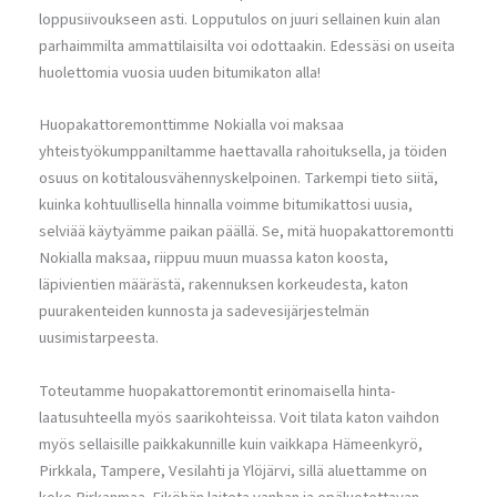
loppusiivoukseen asti. Lopputulos on juuri sellainen kuin alan
parhaimmilta ammattilaisilta voi odottaakin. Edessäsi on useita
huolettomia vuosia uuden bitumikaton alla!
Huopakattoremonttimme Nokialla voi maksaa
yhteistyökumppaniltamme haettavalla rahoituksella, ja töiden
osuus on kotitalousvähennyskelpoinen. Tarkempi tieto siitä,
kuinka kohtuullisella hinnalla voimme bitumikattosi uusia,
selviää käytyämme paikan päällä. Se, mitä huopakattoremontti
Nokialla maksaa, riippuu muun muassa katon koosta,
läpivientien määrästä, rakennuksen korkeudesta, katon
puurakenteiden kunnosta ja sadevesijärjestelmän
uusimistarpeesta.
Toteutamme huopakattoremontit erinomaisella hinta-
laatusuhteella myös saarikohteissa. Voit tilata katon vaihdon
myös sellaisille paikkakunnille kuin vaikkapa Hämeenkyrö,
Pirkkala, Tampere, Vesilahti ja Ylöjärvi, sillä aluettamme on