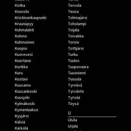
Kotka
Tervola
Kouvola
Teuva
Kristiinankaupunki
Tohmajärvi
Kruunupyy
Toholampi
Kuhmalahti
Toijala
Kuhmo
Toivakka
Kuhmoinen
Tornio
Kuopio
Tottijärvi
Kuorevesi
Turku
Kuortane
Tuulos
Kurikka
Tuupovaara
Kuru
Tuusniemi
Kustavi
Tuusula
Kuusamo
Tyrnävä
Kuusankoski
Tyrväntö
Kuusjoki
Tyrvää
Kylmäkoski
Töysä
Kymenlaakso
U
Kyyjärvi
Ulvila
Kälviä
Urjala
Kärkölä