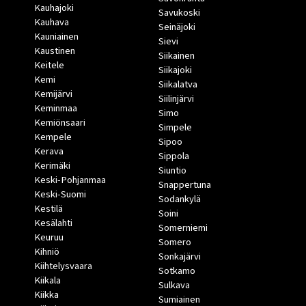
Kauhajoki
Savukoski
Kauhava
Seinäjoki
Kauniainen
Sievi
Kaustinen
Siikainen
Keitele
Siikajoki
Kemi
Siikalatva
Kemijärvi
Siilinjärvi
Keminmaa
Simo
Kemiönsaari
Simpele
Kempele
Sipoo
Kerava
Sippola
Kerimäki
Siuntio
Keski-Pohjanmaa
Snappertuna
Keski-Suomi
Sodankylä
Kestilä
Soini
Kesälahti
Somerniemi
Keuruu
Somero
Kihniö
Sonkajärvi
Kiihtelysvaara
Sotkamo
Kiikala
Sulkava
Kiikka
Sumiainen