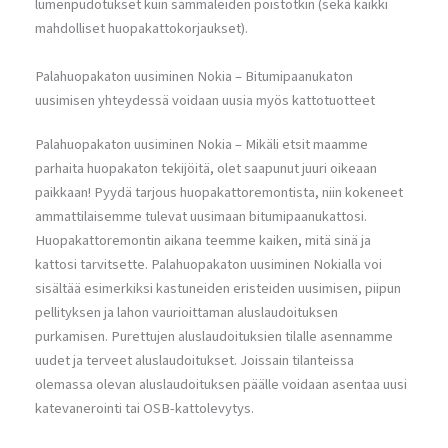
lumenpudotukset kuin sammaleiden poistotkin (sekä kaikki
mahdolliset huopakattokorjaukset).
Palahuopakaton uusiminen Nokia – Bitumipaanukaton
uusimisen yhteydessä voidaan uusia myös kattotuotteet
Palahuopakaton uusiminen Nokia – Mikäli etsit maamme
parhaita huopakaton tekijöitä, olet saapunut juuri oikeaan
paikkaan! Pyydä tarjous huopakattoremontista, niin kokeneet
ammattilaisemme tulevat uusimaan bitumipaanukattosi.
Huopakattoremontin aikana teemme kaiken, mitä sinä ja
kattosi tarvitsette. Palahuopakaton uusiminen Nokialla voi
sisältää esimerkiksi kastuneiden eristeiden uusimisen, piipun
pellityksen ja lahon vaurioittaman aluslaudoituksen
purkamisen. Purettujen aluslaudoituksien tilalle asennamme
uudet ja terveet aluslaudoitukset. Joissain tilanteissa
olemassa olevan aluslaudoituksen päälle voidaan asentaa uusi
katevanerointi tai OSB-kattolevytys.