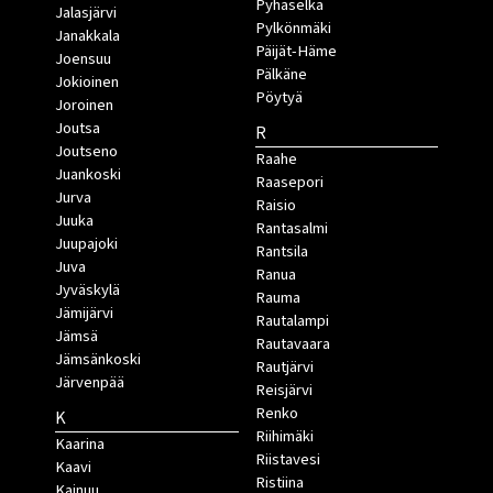
Pyhäselkä
Jalasjärvi
Pylkönmäki
Janakkala
Päijät-Häme
Joensuu
Pälkäne
Jokioinen
Pöytyä
Joroinen
Joutsa
R
Joutseno
Raahe
Juankoski
Raasepori
Jurva
Raisio
Juuka
Rantasalmi
Juupajoki
Rantsila
Juva
Ranua
Jyväskylä
Rauma
Jämijärvi
Rautalampi
Jämsä
Rautavaara
Jämsänkoski
Rautjärvi
Järvenpää
Reisjärvi
Renko
K
Riihimäki
Kaarina
Riistavesi
Kaavi
Ristiina
Kainuu