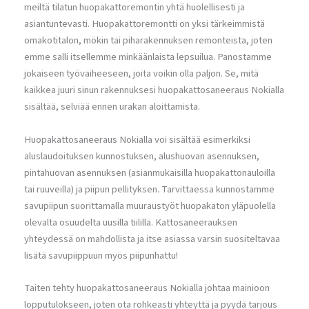
meiltä tilatun huopakattoremontin yhtä huolellisesti ja
asiantuntevasti. Huopakattoremontti on yksi tärkeimmistä
omakotitalon, mökin tai piharakennuksen remonteista, joten
emme salli itsellemme minkäänlaista lepsuilua. Panostamme
jokaiseen työvaiheeseen, joita voikin olla paljon. Se, mitä
kaikkea juuri sinun rakennuksesi huopakattosaneeraus Nokialla
sisältää, selviää ennen urakan aloittamista.
Huopakattosaneeraus Nokialla voi sisältää esimerkiksi
aluslaudoituksen kunnostuksen, alushuovan asennuksen,
pintahuovan asennuksen (asianmukaisilla huopakattonauloilla
tai ruuveilla) ja piipun pellityksen. Tarvittaessa kunnostamme
savupiipun suorittamalla muuraustyöt huopakaton yläpuolella
olevalta osuudelta uusilla tiilillä. Kattosaneerauksen
yhteydessä on mahdollista ja itse asiassa varsin suositeltavaa
lisätä savupiippuun myös piipunhattu!
Taiten tehty huopakattosaneeraus Nokialla johtaa mainioon
lopputulokseen, joten ota rohkeasti yhteyttä ja pyydä tarjous