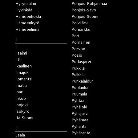
Hyrynsalmi
Pohjois-Pohjanmaa
Hyvinkää
Pohjois-Savo
Hämeenkoski
Pohjois-Suomi
Hämeenkyrö
Polvijärvi
Hämeenlinna
Pomarkku
Pori
I
Pornainen
Ii
Porvoo
Iisalmi
Posio
Iitti
Pudasjärvi
Ikaalinen
Pukkila
Ilmajoki
Pulkkila
Ilomantsi
Punkalaidun
Imatra
Puolanka
Inari
Puumala
Inkoo
Pyhtää
Isojoki
Pyhäjoki
Isokyrö
Pyhäjärvi
Itä-Suomi
Pyhämaa
Pyhäntä
J
Pyhäranta
Jaala