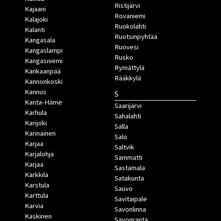
Ristijärvi
Kajaani
Rovaniemi
Kalajoki
Ruokolahti
Kalanti
Ruotsinpyhtää
Kangasala
Ruovesi
Kangaslampi
Rusko
Kangasniemi
Rymättylä
Kankaanpää
Rääkkylä
Kannonkoski
Kannus
S
Kanta-Häme
Saarijärvi
Karhula
Sahalahti
Karijoki
Salla
Karinainen
Salo
Karjaa
Saltvik
Karjalohja
Sammatti
Karjaa
Sastamala
Karkkila
Satakunta
Karstula
Sauvo
Karttula
Savitaipale
Karvia
Savonlinna
Kaskinen
Savonranta