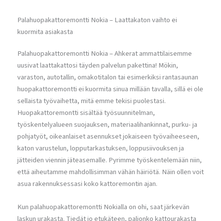
Palahuopakattoremontti Nokia – Laattakaton vaihto ei
kuormita asiakasta
Palahuopakattoremontti Nokia – Ahkerat ammattilaisemme
uusivat laattakattosi täyden palvelun pakettina! Mökin,
varaston, autotallin, omakotitalon tai esimerkiksi rantasaunan
huopakattoremontti ei kuormita sinua millään tavalla, sillä ei ole
sellaista työvaihetta, mitä emme tekisi puolestasi.
Huopakattoremontti sisältää työsuunnitelman,
työskentelyalueen suojauksen, materiaalihankinnat, purku- ja
pohjatyöt, oikeanlaiset asennukset jokaiseen työvaiheeseen,
katon varustelun, lopputarkastuksen, loppusiivouksen ja
jätteiden viennin jäteasemalle. Pyrimme työskentelemään niin,
että aiheutamme mahdollisimman vähän häiriötä. Näin ollen voit
asua rakennuksessasi koko kattoremontin ajan.
Kun palahuopakattoremontti Nokialla on ohi, saat järkevän
laskun urakasta. Tiedät jo etukäteen, paljonko kattourakasta