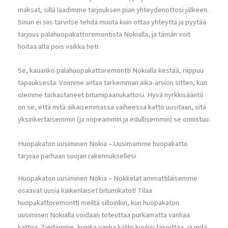
maksat, sillä laadimme tarjouksen pian yhteydenottosi jälkeen.
Sinun ei siis tarvitse tehdä muuta kuin ottaa yhteyttä ja pyytää
tarjous palahuopakattoremontista Nokialla, ja tämän voit
hoitaa alta pois vaikka heti.
Se, kauanko palahuopakattoremontti Nokialla kestää, riippuu
tapauksesta. Voimme antaa tarkemman aika-arvion sitten, kun
olemme tarkastaneet bitumipaanukattosi. Hyvä nyrkkisääntö
on se, että mitä aikaisemmassa vaiheessa katto uusitaan, sitä
yksinkertaisemmin (ja nopeammin ja edullisemmin) se onnistuu.
Huopakaton uusiminen Nokia – Uusimamme huopakatto
tarjoaa parhaan suojan rakennuksellesi
Huopakaton uusiminen Nokia – Nokkelat ammattilaisemme
osaavat uusia kaikenlaiset bitumikatot! Tilaa
huopakattoremontti meiltä silloinkin, kun huopakaton
uusiminen Nokialla voidaan toteuttaa purkamatta vanhaa
kattoa. Tiedämme, kuinka vanha katto kuuluu tasoittaa, ja mitä