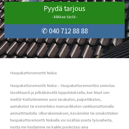
Pyydä tarjous
- klikkaa tästä -
✆ 040 712 88 88
Huopakattoremontti Nokia
Huopakattoremontti Nokia – Huopakattoremonttisi onnistuu
tasokkaasti ja pitkäikäisellä lopputuloksella, kun tilaat sen
meiltä! Kattotiimimme uusii tasakaton, pulpettikaton,
aumakaton tai esimerkiksi mansardikaton vankkumattomalla
ammattitaidolla. Ulkorakennuksen, kesämökin tai omakotitalon
huopakattoremontti Nokialla voi sisältää useita työvaiheita,
mutta me hoidamme ne kaikki puolestasi aina