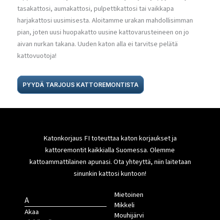
tasakattosi, aumakattosi, pulpettikattosi tai vaikkapa
harjakattosi uusimisesta. Aloitamme urakan mahdollisimman
pian, joten uusi huopakatto uusine kattovarusteineen on jo
aivan nurkan takana. Uuden katon alla ei tarvitse pelätä
kattovuotoja!
PYYDÄ TARJOUS KATTOREMONTISTA
Katonkorjaus FI toteuttaa katon korjaukset ja
kattoremontit kaikkialla Suomessa. Olemme
kattoammattilainen apunasi. Ota yhteyttä, niin laitetaan
sinunkin kattosi kuntoon!
Mietoinen
A
Mikkeli
Akaa
Mouhijärvi