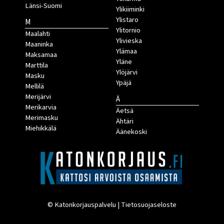
Länsi-Suomi
Ylikiiminki
Ylistaro
M
Ylitornio
Maalahti
Ylivieska
Maaninka
Ylämaa
Maksamaa
Yläne
Marttila
Ylöjärvi
Masku
Ypäjä
Mellilä
Merijärvi
Ä
Merikarvia
Äetsä
Merimasku
Ähtäri
Miehikkälä
Äänekoski
© Katonkorjauspalvelu |
Tietosuojaseloste