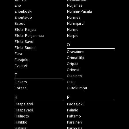
Eno
Nuijamaa
Enonkoski
Nummi-Pusula
Enontekiö
Nurmes
Espoo
Nurmijärvi
Etelä-Karjala
Nurmo
Etelä-Pohjanmaa
Närpiö
Etelä-Savo
O
Etelä-Suomi
Oravainen
Eura
Orimattila
Eurajoki
Oripää
Evijärvi
Orivesi
F
Oulainen
Fiskars
Oulu
Forssa
Outokumpu
H
P
Haapajärvi
Padasjoki
Haapavesi
Paimio
Hailuoto
Paltamo
Halikko
Parainen
Halsua
Parikkala