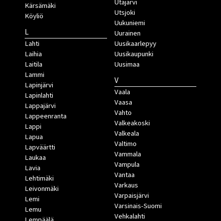
Utajärvi
Kärsämäki
Utsjoki
Köyliö
Uukuniemi
L
Uurainen
Lahti
Uusikaarlepyy
Laihia
Uusikaupunki
Laitila
Uusimaa
Lammi
V
Lapinjärvi
Vaala
Lapinlahti
Vaasa
Lappajärvi
Vahto
Lappeenranta
Valkeakoski
Lappi
Valkeala
Lapua
Valtimo
Lapväärtti
Vammala
Laukaa
Vampula
Lavia
Vantaa
Lehtimäki
Varkaus
Leivonmäki
Varpaisjärvi
Lemi
Varsinais-Suomi
Lemu
Vehkalahti
Lempäälä