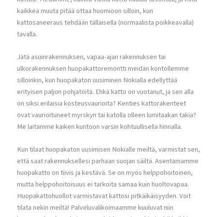
kaikkea muuta pitää ottaa huomioon silloin, kun
kattosaneeraus tehdään tällaisella (normaalista poikkeavalla)
tavalla.
Jätä asuinrakennuksen, vapaa-ajan rakennuksen tai
ulkorakennuksen huopakattoremontti meidän kontollemme
silloinkin, kun huopakaton uusiminen Nokialla edellyttää
erityisen paljon pohjatöitä. Ehkä katto on vuotanut, ja sen alla
on siksi erilaisia kosteusvaurioita? Kenties kattorakenteet
ovat vaurioituneet myrskyn tai katolla olleen lumitaakan takia?
Me laitamme kaiken kuntoon varsin kohtuullisella hinnalla.
Kun tilaat huopakaton uusimisen Nokialle meiltä, varmistat sen,
että saat rakennuksellesi parhaan suojan säiltä. Asentamamme
huopakatto on tiivis ja kestävä. Se on myös helppohoitoinen,
mutta helppohoitoisuus ei tarkoita samaa kuin huoltovapaa.
Huopakattohuollot varmistavat kattosi pitkäikäisyyden. Voit
tilata nekin meiltä! Palveluvalikoimaamme kuuluvat niin