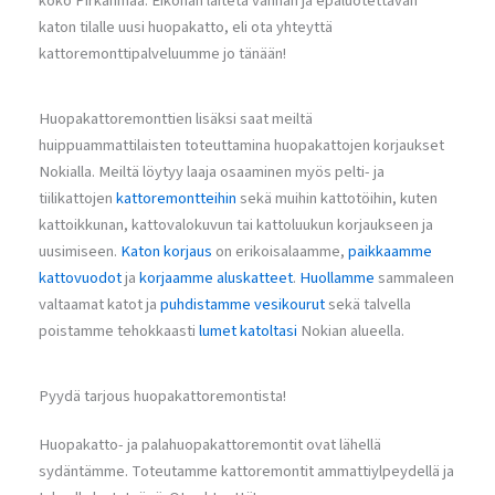
koko Pirkanmaa. Eiköhän laiteta vanhan ja epäluotettavan
katon tilalle uusi huopakatto, eli ota yhteyttä
kattoremonttipalveluumme jo tänään!
Huopakattoremonttien lisäksi saat meiltä
huippuammattilaisten toteuttamina huopakattojen korjaukset
Nokialla. Meiltä löytyy laaja osaaminen myös pelti- ja
tiilikattojen
kattoremontteihin
sekä muihin kattotöihin, kuten
kattoikkunan, kattovalokuvun tai kattoluukun korjaukseen ja
uusimiseen.
Katon korjaus
on erikoisalaamme,
paikkaamme
kattovuodot
ja
korjaamme aluskatteet
.
Huollamme
sammaleen
valtaamat katot ja
puhdistamme vesikourut
sekä talvella
poistamme tehokkaasti
lumet katoltasi
Nokian alueella.
Pyydä tarjous huopakattoremontista!
Huopakatto- ja palahuopakattoremontit ovat lähellä
sydäntämme. Toteutamme kattoremontit ammattiylpeydellä ja