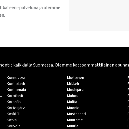
t käteen -palveluna ja olemme
en.
montit kaikkialla Suomessa. Olemme kattoammattilainen apunasi. 
Konnevesi
Mietoinen
Kontiolahti
Mikkeli
Kontiomäki
Mouhijärvi
Korpilahti
Muhos
Korsnäs
Multia
Kortesjärvi
Muonio
Koski Tl
Mustasaari
Kotka
Muurame
Kouvola
Muurla