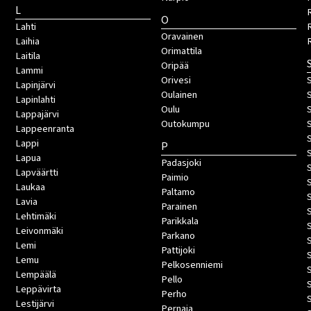
L
O
Lahti
Oravainen
Laihia
Orimattila
Laitila
Oripää
Lammi
Orivesi
S
Lapinjärvi
Oulainen
Lapinlahti
Oulu
Lappajärvi
Outokumpu
Lappeenranta
Lappi
P
Lapua
Padasjoki
Lapväärtti
Paimio
Laukaa
Paltamo
Lavia
Parainen
Lehtimäki
Parikkala
Leivonmäki
Parkano
Lemi
Pattijoki
Lemu
Pelkosenniemi
Lempäälä
Pello
Leppävirta
Perho
Lestijärvi
Pernaja