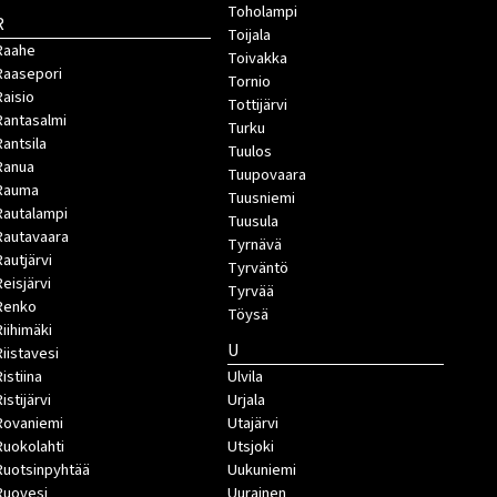
Toholampi
R
Toijala
Raahe
Toivakka
Raasepori
Tornio
Raisio
Tottijärvi
Rantasalmi
Turku
Rantsila
Tuulos
Ranua
Tuupovaara
Rauma
Tuusniemi
Rautalampi
Tuusula
Rautavaara
Tyrnävä
Rautjärvi
Tyrväntö
Reisjärvi
Tyrvää
Renko
Töysä
Riihimäki
U
Riistavesi
istiina
Ulvila
istijärvi
Urjala
Rovaniemi
Utajärvi
Ruokolahti
Utsjoki
Ruotsinpyhtää
Uukuniemi
Ruovesi
Uurainen