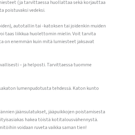
esteet (ja tarvittaessa huollattaa sekä korjauttaa
a poistuvaksi vedeksi.
den), autotallin tai -katoksen tai joidenkin muiden
oi taas liikkua huolettomin mielin. Voit tarvita
 lunta on enemmän kuin mitä lumiesteet jaksavat
lisesti – ja helposti. Tarvittaessa tuomme
s tasakaton lumenpudotusta tehdessä. Katon kunto
rännien jäänsulatukset, jääpuikkojen poistamisesta
ityisasiakas hakea töistä kotitalousvähennystä.
itöihin voidaan ruveta vaikka saman tien!