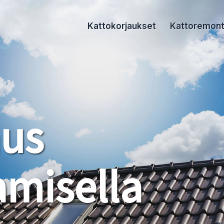
Kattokorjaukset
Kattoremont
aus
misella