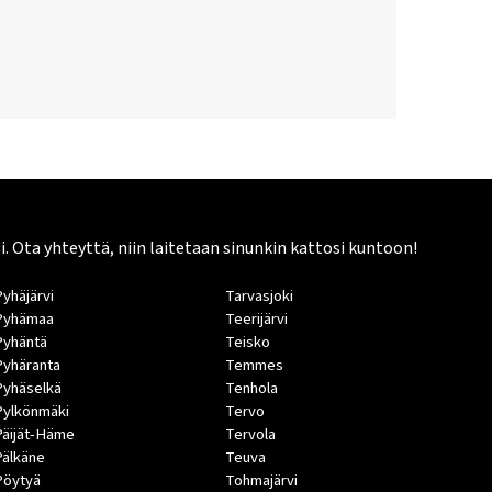
Ota yhteyttä, niin laitetaan sinunkin kattosi kuntoon!
Pyhäjärvi
Tarvasjoki
Pyhämaa
Teerijärvi
Pyhäntä
Teisko
Pyhäranta
Temmes
Pyhäselkä
Tenhola
Pylkönmäki
Tervo
Päijät-Häme
Tervola
Pälkäne
Teuva
Pöytyä
Tohmajärvi