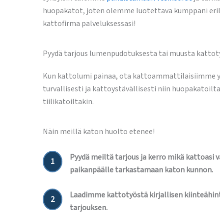
huopakatot, joten olemme luotettava kumppani eril
kattofirma palveluksessasi!
Pyydä tarjous lumenpudotuksesta tai muusta kattot
Kun kattolumi painaa, ota kattoammattilaisiimme
turvallisesti ja kattoystävällisesti niin huopakatoilta
tiilikatoiltakin.
Näin meillä katon huolto etenee!
Pyydä meiltä tarjous ja kerro mikä kattoasi 
1
paikanpäälle tarkastamaan katon kunnon.
Laadimme kattotyöstä kirjallisen kiinteähint
2
tarjouksen.