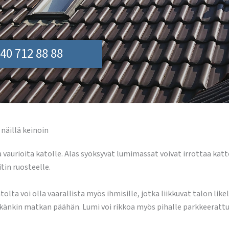
40 712 88 88
näillä keinoin
vaurioita katolle. Alas syöksyvät lumimassat voivat irrottaa katt
in ruosteelle.
 voi olla vaarallista myös ihmisille, jotka liikkuvat talon likellä
tkänkin matkan päähän. Lumi voi rikkoa myös pihalle parkkeeratt