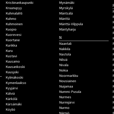
Kristiinankaupunki
Mynämäki
Kruunupyy
Myrskylä
Kuhmalahti
Mäntsälä
Kuhmo
Mänttä
Kuhmoinen
Mänttä-Vilppula
Kuopio
Mäntyharju
Kuorevesi
N
Kuortane
Naantali
Kurikka
Nakkila
Kuru
Nastola
Kustavi
Nilsiä
Kuusamo
Nivala
Kuusankoski
Nokia
Kuusjoki
Noormarkku
Kylmäkoski
Nousiainen
Kymenlaakso
Nuijamaa
R
Kyyjärvi
Nummi-Pusula
R
Kälviä
Nurmes
Kärkölä
Nurmijärvi
Kärsämäki
Nurmo
Köyliö
Närpiö