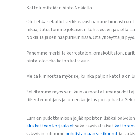
Kattolumitöiden hinta Nokialla
Olet ehkä selaillut verkkosivustoamme hinnastoa etsie
liikaa, tutustumme jokaiseen kohteeseen ja siellä t
Nokialla ja sen naapurikunnissa. Ota yhteyttä ja py
Panemme merkille kerrostalon, omakotitalon, parita
pinta-ala sekä katon kaltevuus.
Meitä kiinnostaa myös se, kuinka paljon katolla on l
Selvitämme myös sen, kuinka monta lumenpudottajaa p
liikenteenohjaus ja lumen kuljetus pois pihasta. Sek
Lumien pudottamisen ja jäänpoiston lisäksi palvel
aluskatteen korjaukset
sekä täysivaltaiset
kattorem
syksyisin tulemme
puhdistamaan vesikourut
ja tark