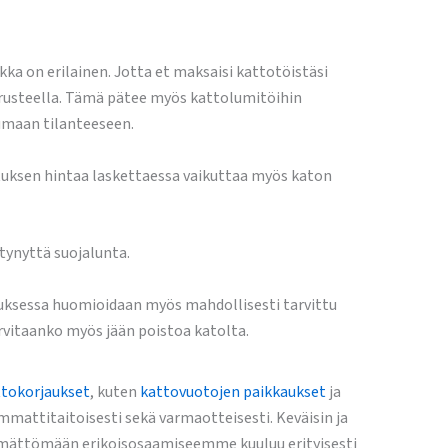
akka on erilainen. Jotta et maksaisi kattotöistäsi
erusteella. Tämä pätee myös kattolumitöihin
tumaan tilanteeseen.
tuksen hintaa laskettaessa vaikuttaa myös katon
tynyttä suojalunta.
ouksessa huomioidaan myös mahdollisesti tarvittu
arvitaanko myös jään poistoa katolta.
tokorjaukset
, kuten
kattovuotojen paikkaukset
ja
attitaitoisesti sekä varmaotteisesti. Keväisin ja
kimättömään erikoisosaamiseemme kuuluu erityisesti