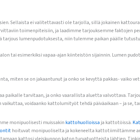
n. Sellaista ei valitettavasti ole tarjolla, sillä jokainen kattour
arvittaviin toimenpiteisiin, ja laadimme tarjouksemme faktojen p
ydä tarjous lumenpudotuksesta, niin tulemme paikan päälle tutus
lon tai esimerkiksi vapaa-ajan kiinteistön sijainnin. Lumen pudo
unta, miten se on jakaantunut ja onko se kevyttä pakkas- vaiko vet
aikalle tarvitaan, ja onko vaarallista aluetta valvottava. Tarj
in vaikuttaa, voidaanko kattolumityöt tehdä päiväaikaan – ja se, t
emme monipuolisesti muissakin
kattohuolloissa
ja kattotöissä.
Kat
ontit
hoituvat monipuoliselta ja kokeneelta kattotiimiltämme amm
istamaan kattosi yleiskunnon katon turvatuotteista lähtien. Tin