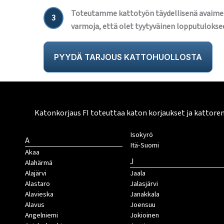
Toteutamme kattotyön täydellisenä avaime
3
varmoja, että olet tyytyväinen lopputulokse
PYYDÄ TARJOUS KATTOHUOLLOSTA
Katonkorjaus FI toteuttaa katon korjaukset ja kattore
Isokyrö
A
Itä-Suomi
Akaa
J
Alahärmä
Alajärvi
Jaala
Alastaro
Jalasjärvi
Alavieska
Janakkala
Alavus
Joensuu
Angelniemi
Jokioinen