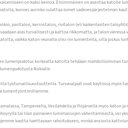
äisemiseen on kaksi keinoa. Ensimmäinen on asentaa katolle lumi
atolla, kunnes aurinko sulattaa lumet sadevesijärjestelmän kautt
, paritalon, kerrostalon, rivitalon (eli kaikenlaisten taloyhtiöi
aadaan alas turvallisesti ja kattoa rikkomatta, ja talon vieressä v
tolta, vaikka katon reunalla olisi rivi lumiesteitä, sillä joskus
 lumenpudotus korkealta katolta tehdään mahdollisimman turval
umenpudotusta Nokialle.
muilla työturvallisuustuotteilla. Turvavaljaat ovat käytössä myö
 ja lumentyöntimillämme.
alassa, Tampereella, Vesilahdella ja Ylöjärvellä myös katon ja 
höyryllä tai liian painavien lumimassojen vähentämisestä, voi yks
vujemme kautta haettavaan rahoitukseen, minkä ansiosta kattolum