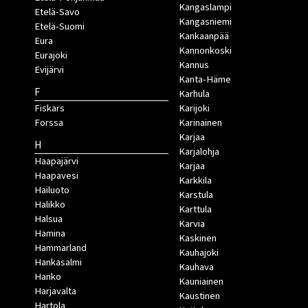
Kangaslampi
Etelä-Savo
Kangasniemi
Etelä-Suomi
Kankaanpää
Eura
Kannonkoski
Eurajoki
Kannus
Evijärvi
Kanta-Häme
F
Karhula
Fiskars
Karijoki
Forssa
Karinainen
Karjaa
H
Karjalohja
Haapajärvi
Karjaa
Haapavesi
Karkkila
Hailuoto
Karstula
Halikko
Karttula
Halsua
Karvia
Hamina
Kaskinen
Hammarland
Kauhajoki
Hankasalmi
Kauhava
Hanko
Kauniainen
Harjavalta
Kaustinen
Hartola