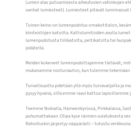
Lumen alas putoamisesta aiheutuvien vahinkojen ehk
vanhat lumiesteet). Lumiesteet pitävät lumimassat k
Toinen keino on lumenpudotus omakotitalon, kesämökin
kiinteistöjen katoilta. Kattolumitöiden avulla lumet s
lumenpudotusta tiilikatolta, peltikatolta tai huopaka
pidätellä.
Meidän kokeneet lumenpudottajamme tietävät, miten
mukanamme nosturiauton, kun tulemme tekemään l
Turvallisuutta pidetään yllä myös turvavaljailla ja 
pysyy hyvänä, sillä emme raavi kattoa lapioillamme
Teemme Nokialla, Hämeenkyrössä, Pirkkalassa, Sastam
puhumattakaan. Olipa kyse rännien sulatuksesta vesi
Rahoituskin järjestyy näppärästi – tutustu verkkosi