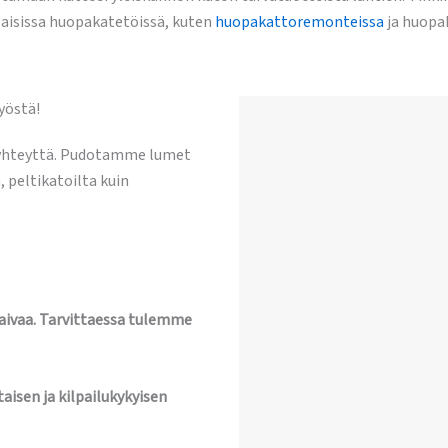
aisissa huopakatetöissä, kuten
huopakattoremonteissa
ja huopa
yöstä!
 yhteyttä. Pudotamme lumet
, peltikatoilta kuin
vaivaa. Tarvittaessa tulemme
aisen ja kilpailukykyisen