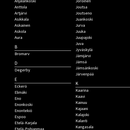
Anjalankoski
Joroinen
Anttola
Joutsa
Artjärvi
Joutseno
Asikkala
Juankoski
Askainen
Jurva
Askola
Juuka
Aura
Juupajoki
Juva
B
Jyväskylä
Bromarv
Jämijärvi
Jämsä
D
Jämsänkoski
Degerby
Järvenpää
E
K
Eckerö
Kaarina
Elimäki
Kaavi
Eno
Kainuu
Enonkoski
Kajaani
Enontekiö
Kalajoki
Espoo
Kalanti
Etelä-Karjala
Kangasala
Etelä-Pohjanmaa