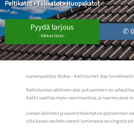
Peltikatot • Tiilikatot • Huopakatot
Pyydä tarjous
✆ 0
- klikkaa tästä -
Lumenpudotus Nokia – Kattolumet alas turvallisesti 
Kattolumien äkillinen alas putoaminen voi aiheuttaa 
Katto saattaa myös naarmuuntua, ja naarmu avaa reit
Lumen äkillinen ja suunnittelematon putoaminen katolta
sillä kovan vauhdin saanut lumimassa voi singota pi