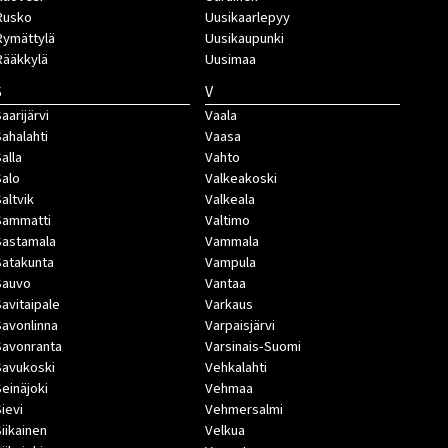
Rusko
Uusikaarlepyy
Rymättylä
Uusikaupunki
Rääkkylä
Uusimaa
S
V
aarijärvi
Vaala
Sahalahti
Vaasa
Salla
Vahto
Salo
Valkeakoski
Saltvik
Valkeala
Sammatti
Valtimo
Sastamala
Vammala
Satakunta
Vampula
Sauvo
Vantaa
Savitaipale
Varkaus
Savonlinna
Varpaisjärvi
Savonranta
Varsinais-Suomi
Savukoski
Vehkalahti
Seinäjoki
Vehmaa
Sievi
Vehmersalmi
Siikainen
Velkua