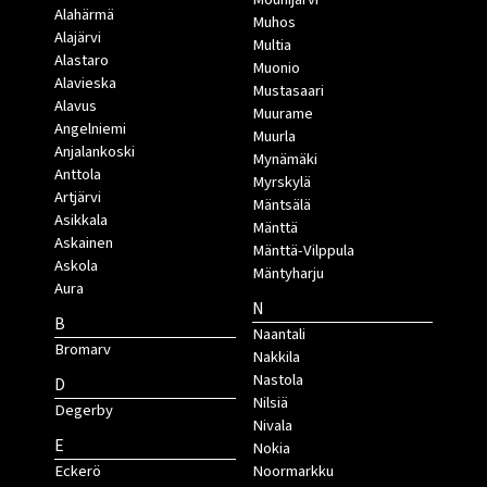
Alahärmä
Muhos
Alajärvi
Multia
Alastaro
Muonio
Alavieska
Mustasaari
Alavus
Muurame
Angelniemi
Muurla
Anjalankoski
Mynämäki
Anttola
Myrskylä
Artjärvi
Mäntsälä
Asikkala
Mänttä
Askainen
Mänttä-Vilppula
Askola
Mäntyharju
Aura
N
B
Naantali
Bromarv
Nakkila
Nastola
D
Nilsiä
Degerby
Nivala
E
Nokia
Eckerö
Noormarkku