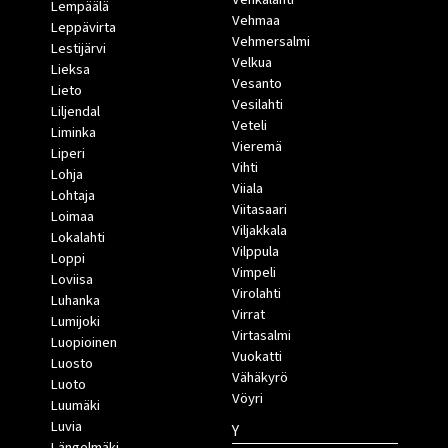
Lempäälä
Vehmaa
Leppävirta
Vehmersalmi
Lestijärvi
Velkua
Lieksa
Vesanto
Lieto
Vesilahti
Liljendal
Veteli
Liminka
Vieremä
Liperi
Vihti
Lohja
Viiala
Lohtaja
Viitasaari
Loimaa
Viljakkala
Lokalahti
Vilppula
Loppi
Vimpeli
Loviisa
Virolahti
Luhanka
Virrat
Lumijoki
Virtasalmi
Luopioinen
Vuokatti
Luosto
Vähäkyrö
Luoto
Vöyri
Luumäki
Luvia
Y
Längelmäki