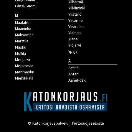
Ylihärmä
Länsi-Suomi
Ylikiiminki
Ylistaro
M
Ylitornio
Maalahti
Ylivieska
Maaninka
Ylämaa
Maksamaa
Yläne
Marttila
Ylöjärvi
Masku
Ypäjä
Mellilä
Merijärvi
Ä
Merikarvia
Äetsä
Merimasku
Ähtäri
Miehikkälä
Äänekoski
© Katonkorjauspalvelu |
Tietosuojaseloste