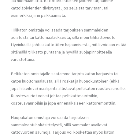
jää huomaamatta. Kattotarkastuksen jälkeen tarjoamme
kattoläpivientien tiivistystä, jos sellaista tarvitaan, tai
esimerkiksi jiirin paikkaamista.
Tiilikaton omistaja voi saada tarjouksen sammaleiden
poistosta tai kattomaalauksesta, sillä moni tiilikattovuoto
Hyvinkäällä johtuu kattotiilien hajoamisesta, mitä voidaan estää
pitämällä tiilikatto puhtaana ja hyvällä suojapinnoitteella
varustettuna.
Peltikaton omistajalle saatamme tarjota katon harjausta tai
katon huoltomaalausta, sillä roskat ja huonokuntoinen (ehkä
jopa hilseilevä) maalipinta altistavat peltikaton ruostevaurioille.
Ruostevauriot voivat johtaa peltikattovuotoihin,
kosteusvaurioihin ja jopa ennenaikaiseen kattoremonttiin.
Huopakaton omistaja voi saada tarjouksen
sammaleentuhokäsittelystä, sillä sammalet availevat
kattovuotien saumoja. Tarjous voi koskettaa myös katon