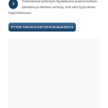
Toteutamme kattotyön täydellisenä avaimet käteen -
3
palveluna ja olemme varmoja, että olet tyytyväinen
lopputulokseen.
PYYDÄ TARJOUS KATON KORJAUKSESTA