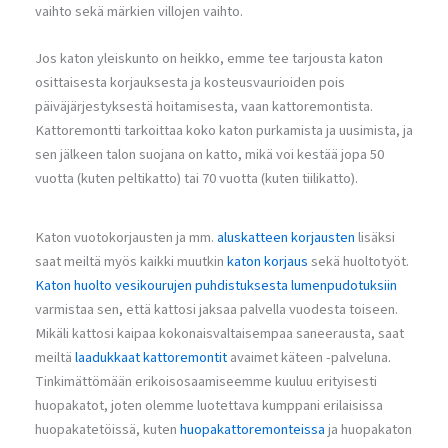
vaihto sekä märkien villojen vaihto.
Jos katon yleiskunto on heikko, emme tee tarjousta katon
osittaisesta korjauksesta ja kosteusvaurioiden pois
päiväjärjestyksestä hoitamisesta, vaan kattoremontista.
Kattoremontti tarkoittaa koko katon purkamista ja uusimista, ja
sen jälkeen talon suojana on katto, mikä voi kestää jopa 50
vuotta (kuten peltikatto) tai 70 vuotta (kuten tiilikatto).
Katon vuotokorjausten ja mm.
aluskatteen korjausten
lisäksi
saat meiltä myös kaikki muutkin
katon korjaus
sekä huoltotyöt.
Katon huolto
vesikourujen puhdistuksesta
lumenpudotuksiin
varmistaa sen, että kattosi jaksaa palvella vuodesta toiseen.
Mikäli kattosi kaipaa kokonaisvaltaisempaa saneerausta, saat
meiltä
laadukkaat kattoremontit
avaimet käteen -palveluna.
Tinkimättömään erikoisosaamiseemme kuuluu erityisesti
huopakatot, joten olemme luotettava kumppani erilaisissa
huopakatetöissä, kuten
huopakattoremonteissa
ja huopakaton