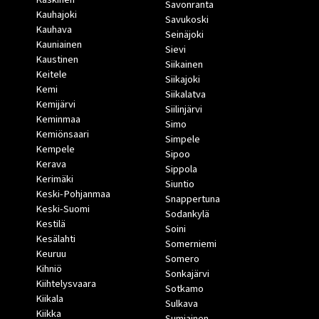
Savonranta
Kauhajoki
Savukoski
Kauhava
Seinäjoki
Kauniainen
Sievi
Kaustinen
Siikainen
Keitele
Siikajoki
Kemi
Siikalatva
Kemijärvi
Siilinjärvi
Keminmaa
Simo
Kemiönsaari
Simpele
Kempele
Sipoo
Kerava
Sippola
Kerimäki
Siuntio
Keski-Pohjanmaa
Snappertuna
Keski-Suomi
Sodankylä
Kestilä
Soini
Kesälahti
Somerniemi
Keuruu
Somero
Kihniö
Sonkajärvi
Kiihtelysvaara
Sotkamo
Kiikala
Sulkava
Kiikka
Sumiainen