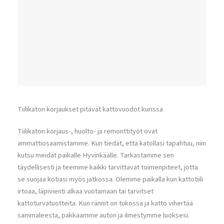
Tiilikaton korjaukset pitävät kattovuodot kurissa
Tiilikaton korjaus-, huolto- ja remonttityöt ovat
ammattiosaamistamme. Kun tiedät, että katollasi tapahtuu, niin
kutsu meidät paikalle Hyvinkäälle. Tarkastamme sen
täydellisesti ja teemme kaikki tarvittavat toimenpiteet, jotta
se suojaa kotiasi myös jatkossa. Olemme paikalla kun kattotiili
irtoaa, läpivienti alkaa vuotamaan tai tarvitset
kattoturvatuotteita. Kun rännit on tukossa ja katto vihertää
sammaleesta, pakkaamme auton ja ilmestymme luoksesi.