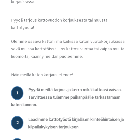
korjauksissa.
Pyydä tarjous kattovuodon korjauksesta tai muusta
kattotyöstä!
Olemme osaava kattofirma kaikissa katon vuotokorjauksissa
sekä muissa kattotöissä. Jos kattosi vuotaa tai kaipaa muuta
huomoita, käänny meidän puoleemme.
Näin meillä katon korjaus etenee!
Pyydä meiltä tarjous ja kerro mikä kattoasi vaivaa.
1
Tarvittaessa tulemme paikanpäälle tarkastamaan
katon kunnon.
Laadimme kattotyöstä kirjallisen kiinteähintaisen ja
2
kilpailukykyisen tarjouksen.