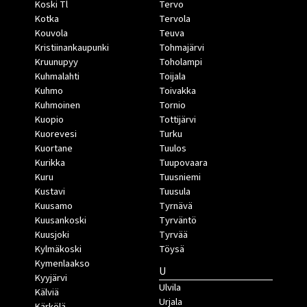
Koski Tl
Tervo
Kotka
Tervola
Kouvola
Teuva
Kristiinankaupunki
Tohmajärvi
Kruunupyy
Toholampi
Kuhmalahti
Toijala
Kuhmo
Toivakka
Kuhmoinen
Tornio
Kuopio
Tottijärvi
Kuorevesi
Turku
Kuortane
Tuulos
Kurikka
Tuupovaara
Kuru
Tuusniemi
Kustavi
Tuusula
Kuusamo
Tyrnävä
Kuusankoski
Tyrväntö
Kuusjoki
Tyrvää
Kylmäkoski
Töysä
Kymenlaakso
U
Kyyjärvi
Ulvila
Kälviä
Urjala
Kärkölä