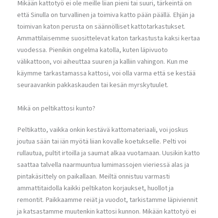
Mikään kattotyö ei ole meille liian pieni tai suuri, tärkeintä on
että Sinulla on turvallinen ja toimiva katto pään päällä. Ehjän ja
toimivan katon perusta on säännölliset kattotarkastukset.
Ammattilaisemme suosittelevat katon tarkastusta kaksi kertaa
vuodessa. Pienikin ongelma katolla, kuten läpivuoto
välikattoon, voi aiheuttaa suuren ja kalliin vahingon. Kun me
käymme tarkastamassa kattosi, voi olla varma että se kestää
seuraavankin pakkaskauden tai kesän myrskytuulet.
Mikä on peltikattosi kunto?
Peltikatto, vaikka onkin kestävä kattomateriaali, voi joskus
joutua sään tai iän myötä liian kovalle koetukselle. Pelti voi
rullautua, pultit irtoilla ja saumat alkaa vuotamaan. Uusikin katto
saattaa talvella naarmuuntua lumimassojen vieriessä alas ja
pintakäsittely on paikallaan. Meiltä onnistuu varmasti
ammattitaidolla kaikki peltikaton korjaukset, huollot ja
remontit. Paikkaamme reiät ja vuodot, tarkistamme läpiviennit
ja katsastamme muutenkin kattosi kunnon. Mikään kattotyö ei