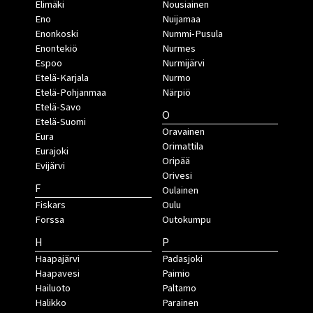
Elimäki
Nousiainen
Eno
Nuijamaa
Enonkoski
Nummi-Pusula
Enontekiö
Nurmes
Espoo
Nurmijärvi
Etelä-Karjala
Nurmo
Etelä-Pohjanmaa
Närpiö
Etelä-Savo
O
Etelä-Suomi
Oravainen
Eura
Orimattila
Eurajoki
Oripää
Evijärvi
Orivesi
F
Oulainen
Fiskars
Oulu
Forssa
Outokumpu
H
P
Haapajärvi
Padasjoki
Haapavesi
Paimio
Hailuoto
Paltamo
Halikko
Parainen