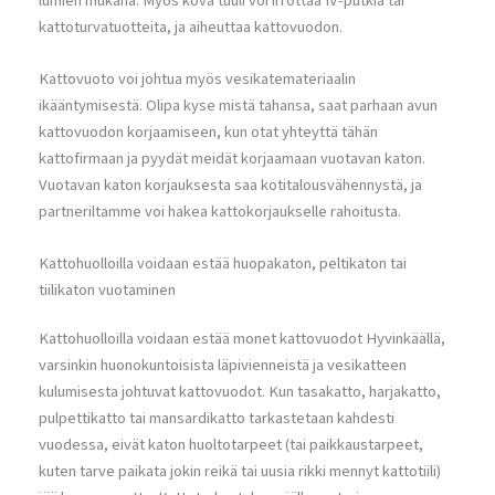
lumien mukana. Myös kova tuuli voi irrottaa IV-putkia tai
kattoturvatuotteita, ja aiheuttaa kattovuodon.
Kattovuoto voi johtua myös vesikatemateriaalin
ikääntymisestä. Olipa kyse mistä tahansa, saat parhaan avun
kattovuodon korjaamiseen, kun otat yhteyttä tähän
kattofirmaan ja pyydät meidät korjaamaan vuotavan katon.
Vuotavan katon korjauksesta saa kotitalousvähennystä, ja
partneriltamme voi hakea kattokorjaukselle rahoitusta.
Kattohuolloilla voidaan estää huopakaton, peltikaton tai
tiilikaton vuotaminen
Kattohuolloilla voidaan estää monet kattovuodot Hyvinkäällä,
varsinkin huonokuntoisista läpivienneistä ja vesikatteen
kulumisesta johtuvat kattovuodot. Kun tasakatto, harjakatto,
pulpettikatto tai mansardikatto tarkastetaan kahdesti
vuodessa, eivät katon huoltotarpeet (tai paikkaustarpeet,
kuten tarve paikata jokin reikä tai uusia rikki mennyt kattotiili)