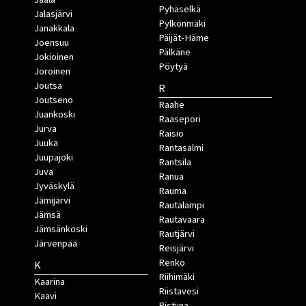
Pyhäselkä
Jalasjärvi
Pylkönmäki
Janakkala
Päijät-Häme
Joensuu
Pälkäne
Jokioinen
Pöytyä
Joroinen
Joutsa
R
Joutseno
Raahe
Juankoski
Raasepori
Jurva
Raisio
Juuka
Rantasalmi
Juupajoki
Rantsila
Juva
Ranua
Jyväskylä
Rauma
Jämijärvi
Rautalampi
Jämsä
Rautavaara
Jämsänkoski
Rautjärvi
Järvenpää
Reisjärvi
Renko
K
Riihimäki
Kaarina
Riistavesi
Kaavi
Ristiina