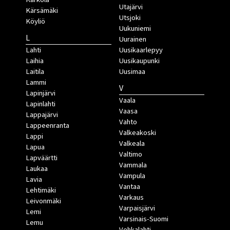
Utajärvi
Kärsämäki
Utsjoki
Köyliö
Uukuniemi
L
Uurainen
Lahti
Uusikaarlepyy
Laihia
Uusikaupunki
Laitila
Uusimaa
Lammi
V
Lapinjärvi
Vaala
Lapinlahti
Vaasa
Lappajärvi
Vahto
Lappeenranta
Valkeakoski
Lappi
Valkeala
Lapua
Valtimo
Lapväärtti
Vammala
Laukaa
Vampula
Lavia
Vantaa
Lehtimäki
Varkaus
Leivonmäki
Varpaisjärvi
Lemi
Varsinais-Suomi
Lemu
Vehkalahti