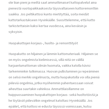
ole liian pieni ja meiltä saat ammattimaiset kattopalvelut aina
pienestä vuotopaikkauksesta täysivaltaiseen kattoremonttiin
saakka. Jos peltikattosi kunto mietityttää, soita meidät
kattotarkastukseen Hyvinkäälle. Suosittelemme, että katto
tarkistettaisiin kaksi kertaa vuodessa, aina keväisin ja
syksyisin.
Huopakattojen korjaus-, huolto- ja remonttityöt
Huopakatto on hiljainen ja lämmin kattomateriaali. Hiljainen se
on myös ongelmista kielimisessä, sillä niitä on välillä
harjaantumattoman silmän huomata, vaikka katolla kävisi
tarkemminkin tutkimassa. Huovan pullistuminen ja repeäminen
on selvä merkki ongelmasta, mutta huopakatolla voi olla pieniä
piileviä ongelmia, jotka myöhemmin pahentuessaan voivat
aiheuttaa suurtakin vahinkoa. Ammattilaisillamme on
huippuosaaminen huopakattojen korjaus- sekä huoltotöistä ja
he löytävät piilevätkin ongelmat katoltasi Hyvinkäällä. Jos
epäilet, että kattosi ei edusta täysissä voimissaan, kutsu