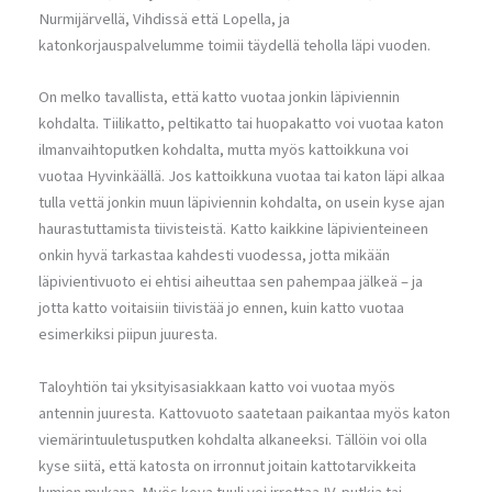
Nurmijärvellä, Vihdissä että Lopella, ja
katonkorjauspalvelumme toimii täydellä teholla läpi vuoden.
On melko tavallista, että katto vuotaa jonkin läpiviennin
kohdalta. Tiilikatto, peltikatto tai huopakatto voi vuotaa katon
ilmanvaihtoputken kohdalta, mutta myös kattoikkuna voi
vuotaa Hyvinkäällä. Jos kattoikkuna vuotaa tai katon läpi alkaa
tulla vettä jonkin muun läpiviennin kohdalta, on usein kyse ajan
haurastuttamista tiivisteistä. Katto kaikkine läpivienteineen
onkin hyvä tarkastaa kahdesti vuodessa, jotta mikään
läpivientivuoto ei ehtisi aiheuttaa sen pahempaa jälkeä – ja
jotta katto voitaisiin tiivistää jo ennen, kuin katto vuotaa
esimerkiksi piipun juuresta.
Taloyhtiön tai yksityisasiakkaan katto voi vuotaa myös
antennin juuresta. Kattovuoto saatetaan paikantaa myös katon
viemärintuuletusputken kohdalta alkaneeksi. Tällöin voi olla
kyse siitä, että katosta on irronnut joitain kattotarvikkeita