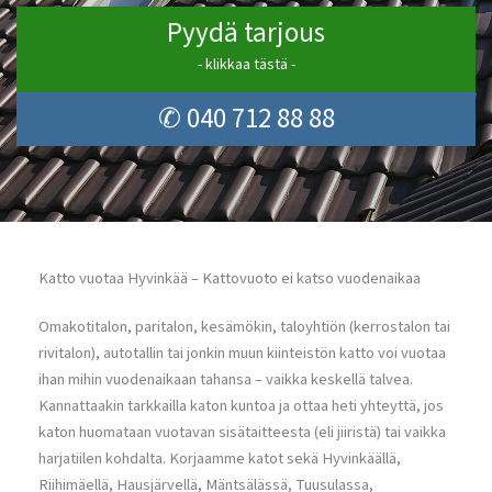
Pyydä tarjous
- klikkaa tästä -
✆ 040 712 88 88
Katto vuotaa Hyvinkää – Kattovuoto ei katso vuodenaikaa
Omakotitalon, paritalon, kesämökin, taloyhtiön (kerrostalon tai
rivitalon), autotallin tai jonkin muun kiinteistön katto voi vuotaa
ihan mihin vuodenaikaan tahansa – vaikka keskellä talvea.
Kannattaakin tarkkailla katon kuntoa ja ottaa heti yhteyttä, jos
katon huomataan vuotavan sisätaitteesta (eli jiiristä) tai vaikka
harjatiilen kohdalta. Korjaamme katot sekä Hyvinkäällä,
Riihimäellä, Hausjärvellä, Mäntsälässä, Tuusulassa,