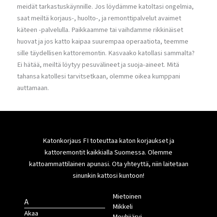
meidät tarkastuskäynnille. Jos löydämme katoltasi ongelmia,
saat meiltä korjaus-, huolto-, ja remonttipalvelut avaimet
käteen -palvelulla. Paikkaamme tai vaihdamme rikkinäiset
huovat ja jos katto kaipaa suurempaa operaatiota, teemme
sille täydellisen kattoremontin. Kasvaako katollasi sammalta?
Ei hätää, meiltä löytyy pesuvälineet ja suoja-aineet. Mitä
tahansa katollesi tarvitsetkaan, olemme oikea kumppani
auttamaan.
Katonkorjaus FI toteuttaa katon korjaukset ja
kattoremontit kaikkialla Suomessa. Olemme
kattoammattilainen apunasi. Ota yhteyttä, niin laitetaan
sinunkin kattosi kuntoon!
Mietoinen
A
Mikkeli
Akaa
Mouhijärvi