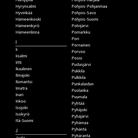
Hyrynsalmi
Pohjois-Pohjanmaa
Hyvinkää
Pohjois-Savo
Hämeenkoski
Pohjois-Suomi
Hämeenkyrö
Polvijärvi
Hämeenlinna
Pomarkku
Pori
I
Pornainen
Ii
Porvoo
Iisalmi
Posio
Iitti
Pudasjärvi
Ikaalinen
Pukkila
Ilmajoki
Pulkkila
Ilomantsi
Punkalaidun
Imatra
Puolanka
Inari
Puumala
Inkoo
Pyhtää
Isojoki
Pyhäjoki
Isokyrö
Pyhäjärvi
Itä-Suomi
Pyhämaa
Pyhäntä
J
Pyhäranta
Jaala