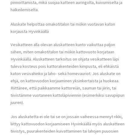
pinnoittamista, mikä suojaa katteen auringolta, kuivumiselta ja
halkeilemiselta.
Aluskate helpottaa omakotitalon tai mökin vuotavan katon
korjausta Hyvinkäällä
Vesikatteen alla olevan aluskatteen kunto vaikuttaa paljon
siihen, miten omakotitalon tai mökin kattovuoto korjataan
Hyvinkäällä. Aluskatteen tarkoitus on ohjata vesikatteen läpi
tuleva kosteus pois kattorakenteiden kimpusta, eli ehkäistä
katon vesivahinko ja laho- sekä homevauriot. Jos aluskate on
ehjä, on kattovuodon korjaaminen yksinkertaista ja huokeaa.
Riittänee, että paikkaamme kattoreiän, sauman tai jiirin, tai
tiivistämme vuotaneen kattoläpiviennin (esimerkiksi savupiipun
juuren).
Jos aluskatetta ei ole tai se on jossain vaiheessa mennyt rikki,
liittyy kattovuodon korjaamiseen Hyvinkäällä myös aluskatteen
tiivistys, puurakenteiden kuivattaminen tai lahojen puuosien