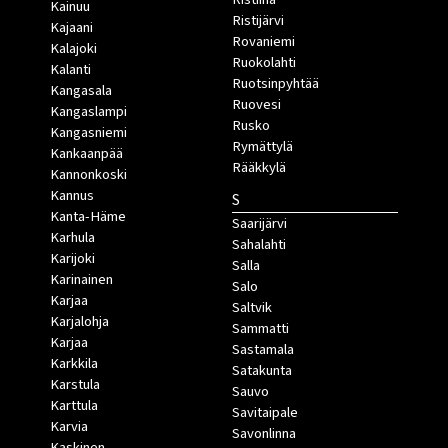
Kainuu
Ristijärvi
Kajaani
Rovaniemi
Kalajoki
Ruokolahti
Kalanti
Ruotsinpyhtää
Kangasala
Ruovesi
Kangaslampi
Rusko
Kangasniemi
Rymättylä
Kankaanpää
Rääkkylä
Kannonkoski
Kannus
S
Kanta-Häme
Saarijärvi
Karhula
Sahalahti
Karijoki
Salla
Karinainen
Salo
Karjaa
Saltvik
Karjalohja
Sammatti
Karjaa
Sastamala
Karkkila
Satakunta
Karstula
Sauvo
Karttula
Savitaipale
Karvia
Savonlinna
Kaskinen