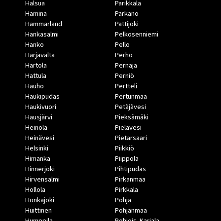
Halsua
Parikkala
Hamina
Parkano
Hammarland
Pattijoki
Hankasalmi
Pelkosenniemi
Hanko
Pello
Harjavalta
Perho
Hartola
Pernaja
Hattula
Perniö
Hauho
Pertteli
Haukipudas
Pertunmaa
Haukivuori
Petäjävesi
Hausjärvi
Pieksämäki
Heinola
Pielavesi
Heinävesi
Pietarsaari
Helsinki
Piikkiö
Himanka
Piippola
Hinnerjoki
Pihtipudas
Hirvensalmi
Pirkanmaa
Hollola
Pirkkala
Honkajoki
Pohja
Huittinen
Pohjanmaa
Humppila
Pohjois-Karjala