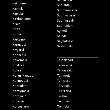
Kiikoinen
Suolahti
Kiiminki
Suomenniemi
Kinnula
Suomusjärvi
Kirkkonummi
Suomussalmi
Kisko
Suonenjoki
Kitee
Sysmä
Kittilä
Säkylä
Kiukainen
Säynätsalo
Kiuruvesi
Sääksmäki
Kivijärvi
T
Kodisjoki
Kokemäki
Taipalsaari
Kokkola
Taivalkoski
Kolari
Taivassalo
Konginkangas
Tammela
Konnevesi
Tampere
Kontiolahti
Tarvasjoki
Kontiomäki
Teerijärvi
Korpilahti
Teisko
Korsnäs
Temmes
Kortesjärvi
Tenhola