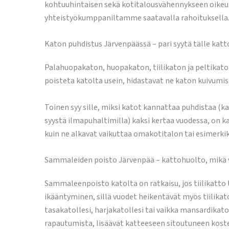
kohtuuhintaisen sekä kotitalousvähennykseen oike
yhteistyökumppaniltamme saatavalla rahoituksella
Katon puhdistus Järvenpäässä – pari syytä tälle katt
Palahuopakaton, huopakaton, tiilikaton ja peltikaton
poisteta katolta usein, hidastavat ne katon kuivumist
Toinen syy sille, miksi katot kannattaa puhdistaa (
syystä ilmapuhaltimilla) kaksi kertaa vuodessa, on
kuin ne alkavat vaikuttaa omakotitalon tai esimerkik
Sammaleiden poisto Järvenpää – kattohuolto, mikä
Sammaleenpoisto katolta on ratkaisu, jos tiilikatt
ikääntyminen, sillä vuodet heikentävät myös tiilik
tasakatollesi, harjakatollesi tai vaikka mansardikat
rapautumista, lisäävät katteeseen sitoutuneen kost