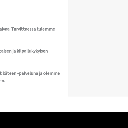
vaivaa. Tarvittaessa tulemme
aisen ja kilpailukykyisen
t käteen -palveluna ja olemme
en.