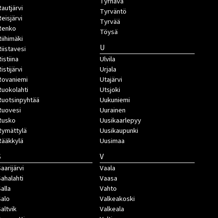
Tyrnävä
Rautjärvi
Tyrväntö
Reisjärvi
Tyrvää
Renko
Töysä
Riihimäki
U
Riistavesi
istiina
Ulvila
istijärvi
Urjala
Rovaniemi
Utajärvi
Ruokolahti
Utsjoki
Ruotsinpyhtää
Uukuniemi
Ruovesi
Uurainen
Rusko
Uusikaarlepyy
Rymättylä
Uusikaupunki
Rääkkylä
Uusimaa
S
V
aarijärvi
Vaala
Sahalahti
Vaasa
Salla
Vahto
Salo
Valkeakoski
Saltvik
Valkeala