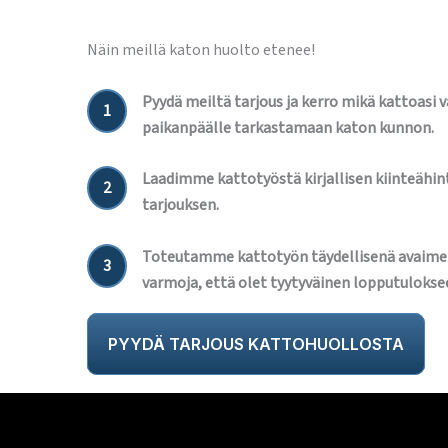
Näin meillä katon huolto etenee!
Pyydä meiltä tarjous ja kerro mikä kattoasi 
1
paikanpäälle tarkastamaan katon kunnon.
Laadimme kattotyöstä kirjallisen kiinteähint
2
tarjouksen.
Toteutamme kattotyön täydellisenä avaime
3
varmoja, että olet tyytyväinen lopputulokse
PYYDÄ TARJOUS KATTOHUOLLOSTA