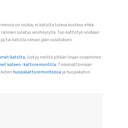
neissä on roskia, ei katolta tuleva kosteus ehkä
 rännien sulatus vesihöyryllä. Tuo kattotyö voidaan
/tai katolla olevan jään sulatuksen.
met katolta
, löytyy meiltä pitkän linjan osaaminen
met käteen -kattoremontilla
. Tinkimättömään
, kuten
huopakattoremonteissa
ja huopakaton