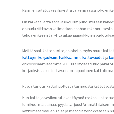
Rännien sulatus vesihöyryllä Järvenpäässä joko erik
On tärkeää, että sadevesikourut puhdistetaan kahdest
ohjaudu riittävän välimatkan päähän rakennuksesta. T
tehdä erikseen tai yhtä aikaa jääpuikkojen pudotuk
Meiltä saat kattohuoltojen ohella myös muut kattoty
kattojen korjauksiin
.
Paikkaamme kattovuodot
ja
ko
erikoisosaamiseemme kuuluu erityisesti huopakatot
korjauksissa.Luotettava ja monipuolinen kattofirma 
Pyydä tarjous kattohuollosta tai muusta kattotyöst
Kun katto ja vesikourut ovat täynnä roskaa, kattotu
lumikuorma painaa, pyydä tarjous! Ammattilaisemme
kattomateriaalien salat ja metodit tehokkaaseen h