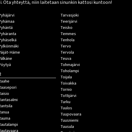
Ota yhteyttä, niin laitetaan sinunkin kattosi kuntoon!
Pyhäjärvi
Tarvasjoki
Pyhämaa
Teerijärvi
Pyhäntä
Teisko
Pyhäranta
Temmes
Pyhäselkä
Tenhola
Pylkönmäki
Tervo
Päijät-Häme
Tervola
Pälkäne
Teuva
Pöytyä
Tohmajärvi
Toholampi
R
Toijala
Raahe
Toivakka
Raasepori
Tornio
Raisio
Tottijärvi
Rantasalmi
Turku
Rantsila
Tuulos
Ranua
Tuupovaara
Rauma
Tuusniemi
Rautalampi
Tuusula
Rautavaara