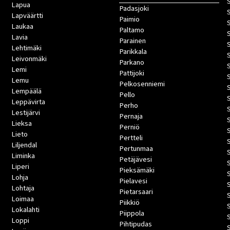
Lapua
Padasjoki
Lapväärtti
Paimio
Laukaa
Paltamo
Lavia
Parainen
Lehtimäki
Parikkala
Leivonmäki
Parkano
Lemi
Pattijoki
Lemu
Pelkosenniemi
Lempäälä
Pello
Leppävirta
Perho
Lestijärvi
Pernaja
S
Lieksa
Perniö
Lieto
Pertteli
S
Liljendal
Pertunmaa
Liminka
Petäjävesi
Liperi
Pieksämäki
Lohja
Pielavesi
Lohtaja
Pietarsaari
Loimaa
Piikkiö
Lokalahti
Piippola
Loppi
Pihtipudas