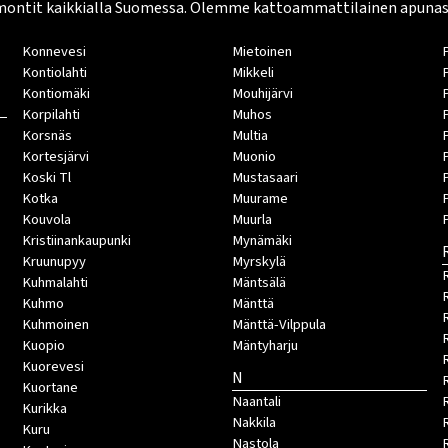
montit kaikkialla Suomessa. Olemme kattoammattilainen apunasi. 
Konnevesi
Mietoinen
Kontiolahti
Mikkeli
Kontiomäki
Mouhijärvi
Korpilahti
Muhos
Korsnäs
Multia
Kortesjärvi
Muonio
Koski Tl
Mustasaari
Kotka
Muurame
Kouvola
Muurla
Kristiinankaupunki
Mynämäki
Kruunupyy
Myrskylä
Kuhmalahti
Mäntsälä
Kuhmo
Mänttä
Kuhmoinen
Mänttä-Vilppula
Kuopio
Mäntyharju
Kuorevesi
N
Kuortane
Naantali
Kurikka
Nakkila
Kuru
Nastola