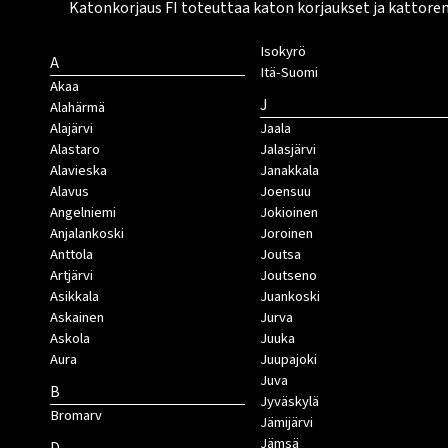
Katonkorjaus FI toteuttaa katon korjaukset ja kattore
Isokyrö
A
Itä-Suomi
Akaa
J
Alahärmä
Alajärvi
Jaala
Alastaro
Jalasjärvi
Alavieska
Janakkala
Alavus
Joensuu
Angelniemi
Jokioinen
Anjalankoski
Joroinen
Anttola
Joutsa
Artjärvi
Joutseno
Asikkala
Juankoski
Askainen
Jurva
Askola
Juuka
Aura
Juupajoki
Juva
B
Jyväskylä
Bromarv
Jämijärvi
Jämsä