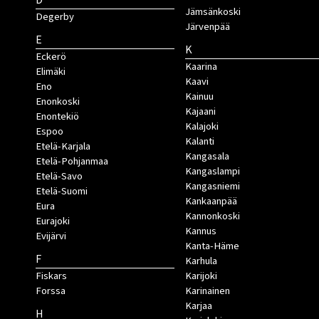
D
Jämsänkoski
Degerby
Järvenpää
E
K
Eckerö
Kaarina
Elimäki
Kaavi
Eno
Kainuu
Enonkoski
Kajaani
Enontekiö
Kalajoki
Espoo
Kalanti
Etelä-Karjala
Kangasala
Etelä-Pohjanmaa
Kangaslampi
Etelä-Savo
Kangasniemi
Etelä-Suomi
Kankaanpää
Eura
Kannonkoski
Eurajoki
Kannus
Evijärvi
Kanta-Häme
F
Karhula
Fiskars
Karijoki
Forssa
Karinainen
Karjaa
H