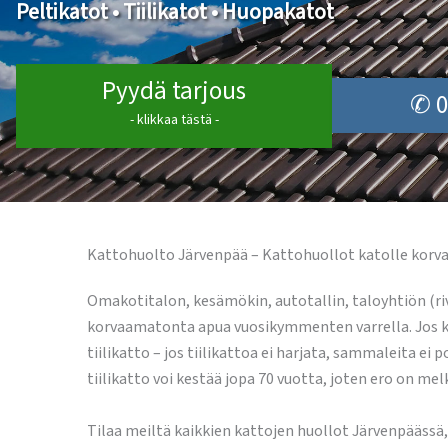
Peltikatot • Tiilikatot • Huopakatot
Pyydä tarjous
✆ 0
- klikkaa tästä -
Kattohuolto Järvenpää – Kattohuollot katolle kor
Omakotitalon, kesämökin, autotallin, taloyhtiön (riv
korvaamatonta apua vuosikymmenten varrella. Jos katt
tiilikatto – jos tiilikattoa ei harjata, sammaleita e
tiilikatto voi kestää jopa 70 vuotta, joten ero on mel
Tilaa meiltä kaikkien kattojen huollot Järvenpäässä,