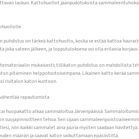
uttavan laskun. Kattohuollot jäänpudotuksista sammaleentuhokä
.
ohuollolle
 puhdistus on tärkeä kattohuolto, koska se estää kattoa haurastum
a joka sateen jälkeen, ja lopputuloksena voi olla erilaisia korjaus
katemateriaalin mukaisesti; tiilikaton puhdistus on mahdollista 
 katon pitäminen helppohoitoisempana. Likainen katto kerää samma
si rivitalon katon kuntoon.
 vähentää rapautumista
o tai huopakatto alkaa sammaloitua Järvenpäässä. Sammaloitumise
aton suojapinnoitteen tehoa. Sen sijaan sammaleenpoistoaineemme
ollesi, niin kaikki sammalet aina juuria myöten saadaan hävitett
euden määrän ja saavat katon vaikuttamaan epäsiistiltä.