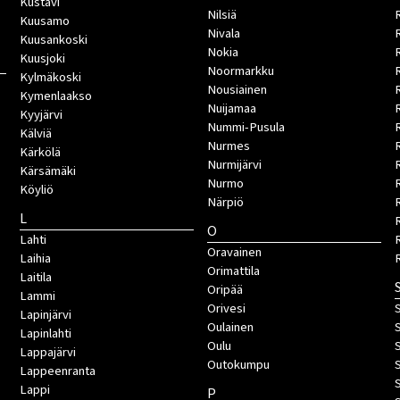
Kustavi
Nilsiä
Kuusamo
Nivala
Kuusankoski
Nokia
Kuusjoki
Noormarkku
Kylmäkoski
Nousiainen
Kymenlaakso
Nuijamaa
R
Kyyjärvi
Nummi-Pusula
R
Kälviä
Nurmes
Kärkölä
Nurmijärvi
Kärsämäki
Nurmo
Köyliö
Närpiö
L
O
Lahti
Oravainen
Laihia
Orimattila
Laitila
Oripää
Lammi
Orivesi
S
Lapinjärvi
Oulainen
Lapinlahti
Oulu
Lappajärvi
Outokumpu
Lappeenranta
Lappi
P