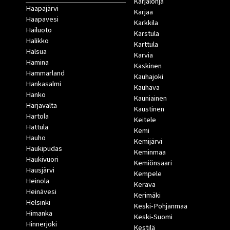
Karjalohja
Haapajärvi
Karjaa
Haapavesi
Karkkila
Hailuoto
Karstula
Halikko
Karttula
Halsua
Karvia
Hamina
Kaskinen
Hammarland
Kauhajoki
Hankasalmi
Kauhava
Hanko
Kauniainen
Harjavalta
Kaustinen
Hartola
Keitele
Hattula
Kemi
Hauho
Kemijärvi
Haukipudas
Keminmaa
Haukivuori
Kemiönsaari
Hausjärvi
Kempele
Heinola
Kerava
Heinävesi
Kerimäki
Helsinki
Keski-Pohjanmaa
Himanka
Keski-Suomi
Hinnerjoki
Kestilä