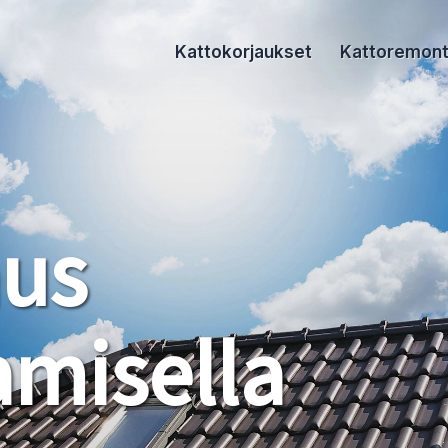
Kattokorjaukset
Kattoremont
aus
misella