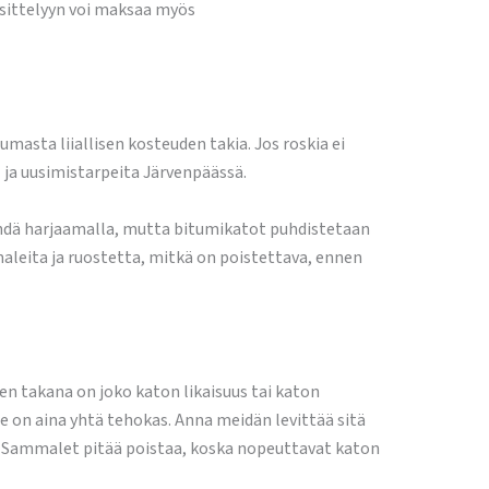
sittelyyn voi maksaa myös
asta liiallisen kosteuden takia. Jos roskia ei
- ja uusimistarpeita Järvenpäässä.
tehdä harjaamalla, mutta bitumikatot puhdistetaan
leita ja ruostetta, mitkä on poistettava, ennen
n takana on joko katon likaisuus tai katon
 on aina yhtä tehokas. Anna meidän levittää sitä
yä. Sammalet pitää poistaa, koska nopeuttavat katon