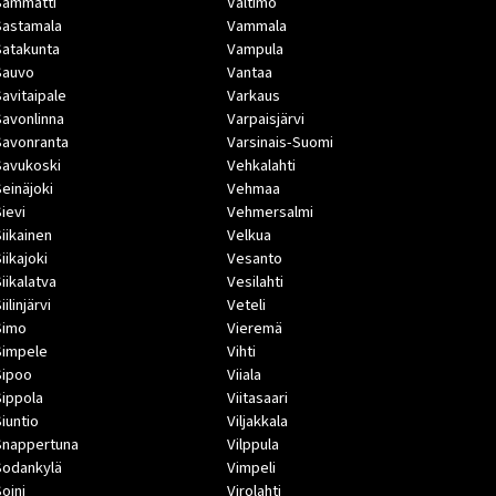
Sammatti
Valtimo
Sastamala
Vammala
Satakunta
Vampula
Sauvo
Vantaa
Savitaipale
Varkaus
Savonlinna
Varpaisjärvi
Savonranta
Varsinais-Suomi
Savukoski
Vehkalahti
Seinäjoki
Vehmaa
Sievi
Vehmersalmi
Siikainen
Velkua
iikajoki
Vesanto
Siikalatva
Vesilahti
iilinjärvi
Veteli
Simo
Vieremä
Simpele
Vihti
Sipoo
Viiala
Sippola
Viitasaari
Siuntio
Viljakkala
Snappertuna
Vilppula
Sodankylä
Vimpeli
Soini
Virolahti