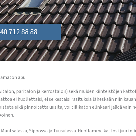
40 712 88 88
vaamaton apu
italon, paritalon ja kerrostalon) sekä muiden kiinteistöjen katt
oa ei huollettaisi, ei se kestäisi rasituksia läheskään niin kauan
i poisteta eikä pinnoitetta uusita, voi tiilikaton elinkaari jäädä 
koinen.
 Mäntsälässä, Sipoossa ja Tuusulassa. Huollamme kattosi juuri ni