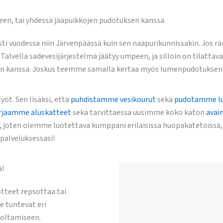
seen, tai yhdessä jääpuikkojen pudotuksen kanssa
i vuodessa niin Järvenpäässä kuin sen naapurikunnissakin. Jos rän
alvella sadevesijärjestelmä jäätyy umpeen, ja silloin on tilattava
sen kanssa. Joskus teemme samalla kertaa myös lumenpudotuksen ja
öt. Sen lisäksi, että
puhdistamme vesikourut
sekä
pudotamme lu
rjaamme aluskatteet
sekä tarvittaessa uusimme koko katon
avai
, joten olemme luotettava kumppani erilaisissa huopakatetöissä
palveluksessasi!
ä!
otteet repsottaa tai
 tuntevat eri
uoltamiseen.