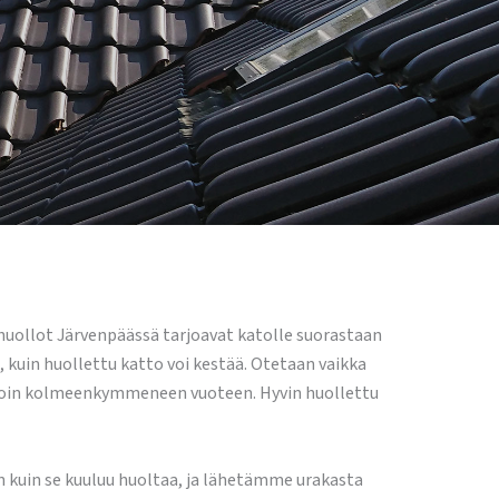
ohuollot Järvenpäässä tarjoavat katolle suorastaan
, kuin huollettu katto voi kestää. Otetaan vaikka
vain noin kolmeenkymmeneen vuoteen. Hyvin huollettu
in kuin se kuuluu huoltaa, ja lähetämme urakasta