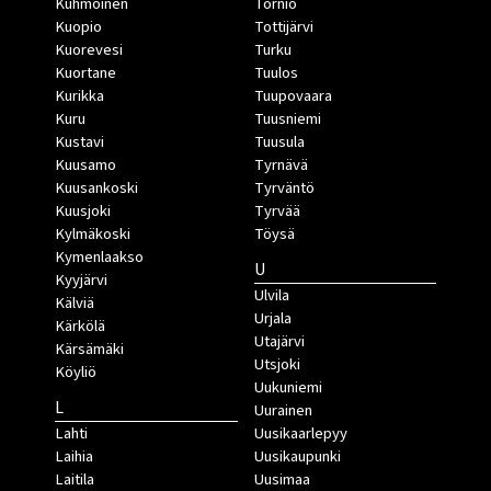
Kuhmoinen
Tornio
Kuopio
Tottijärvi
Kuorevesi
Turku
Kuortane
Tuulos
Kurikka
Tuupovaara
Kuru
Tuusniemi
Kustavi
Tuusula
Kuusamo
Tyrnävä
Kuusankoski
Tyrväntö
Kuusjoki
Tyrvää
Kylmäkoski
Töysä
Kymenlaakso
U
Kyyjärvi
Ulvila
Kälviä
Urjala
Kärkölä
Utajärvi
Kärsämäki
Utsjoki
Köyliö
Uukuniemi
L
Uurainen
Lahti
Uusikaarlepyy
Laihia
Uusikaupunki
Laitila
Uusimaa