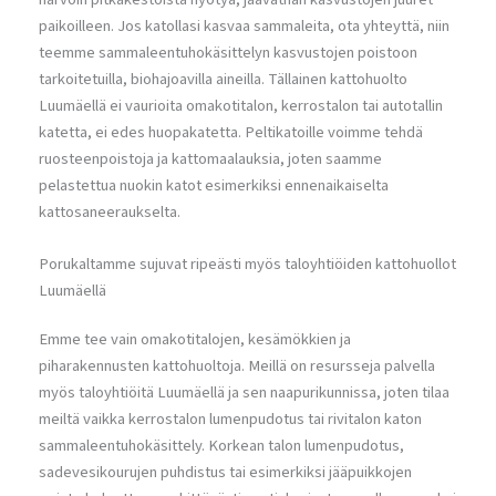
paikoilleen. Jos katollasi kasvaa sammaleita, ota yhteyttä, niin
teemme sammaleentuhokäsittelyn kasvustojen poistoon
tarkoitetuilla, biohajoavilla aineilla. Tällainen kattohuolto
Luumäellä ei vaurioita omakotitalon, kerrostalon tai autotallin
katetta, ei edes huopakatetta. Peltikatoille voimme tehdä
ruosteenpoistoja ja kattomaalauksia, joten saamme
pelastettua nuokin katot esimerkiksi ennenaikaiselta
kattosaneeraukselta.
Porukaltamme sujuvat ripeästi myös taloyhtiöiden kattohuollot
Luumäellä
Emme tee vain omakotitalojen, kesämökkien ja
piharakennusten kattohuoltoja. Meillä on resursseja palvella
myös taloyhtiöitä Luumäellä ja sen naapurikunnissa, joten tilaa
meiltä vaikka kerrostalon lumenpudotus tai rivitalon katon
sammaleentuhokäsittely. Korkean talon lumenpudotus,
sadevesikourujen puhdistus tai esimerkiksi jääpuikkojen