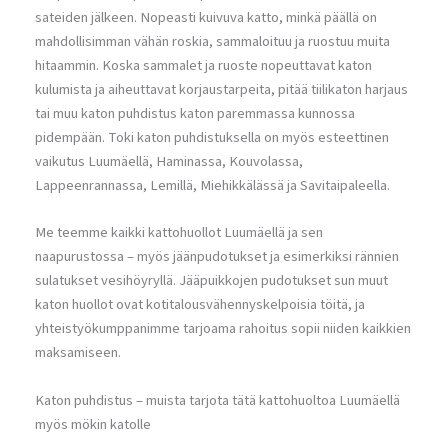
sateiden jälkeen. Nopeasti kuivuva katto, minkä päällä on
mahdollisimman vähän roskia, sammaloituu ja ruostuu muita
hitaammin. Koska sammalet ja ruoste nopeuttavat katon
kulumista ja aiheuttavat korjaustarpeita, pitää tiilikaton harjaus
tai muu katon puhdistus katon paremmassa kunnossa
pidempään. Toki katon puhdistuksella on myös esteettinen
vaikutus Luumäellä, Haminassa, Kouvolassa,
Lappeenrannassa, Lemillä, Miehikkälässä ja Savitaipaleella.
Me teemme kaikki kattohuollot Luumäellä ja sen
naapurustossa – myös jäänpudotukset ja esimerkiksi rännien
sulatukset vesihöyryllä. Jääpuikkojen pudotukset sun muut
katon huollot ovat kotitalousvähennyskelpoisia töitä, ja
yhteistyökumppanimme tarjoama rahoitus sopii niiden kaikkien
maksamiseen.
Katon puhdistus – muista tarjota tätä kattohuoltoa Luumäellä
myös mökin katolle