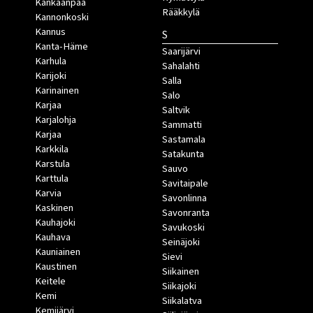
Kankaanpää
Rääkkylä
Kannonkoski
Kannus
S
Kanta-Häme
Saarijärvi
Karhula
Sahalahti
Karijoki
Salla
Karinainen
Salo
Karjaa
Saltvik
Karjalohja
Sammatti
Karjaa
Sastamala
Karkkila
Satakunta
Karstula
Sauvo
Karttula
Savitaipale
Karvia
Savonlinna
Kaskinen
Savonranta
Kauhajoki
Savukoski
Kauhava
Seinäjoki
Kauniainen
Sievi
Kaustinen
Siikainen
Keitele
Siikajoki
Kemi
Siikalatva
Kemijärvi