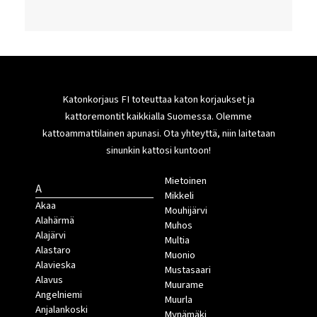
Katonkorjaus FI toteuttaa katon korjaukset ja
kattoremontit kaikkialla Suomessa. Olemme
kattoammattilainen apunasi. Ota yhteyttä, niin laitetaan
sinunkin kattosi kuntoon!
Mietoinen
A
Mikkeli
Akaa
Mouhijärvi
Alahärmä
Muhos
Alajärvi
Multia
Alastaro
Muonio
Alavieska
Mustasaari
Alavus
Muurame
Angelniemi
Muurla
Anjalankoski
Mynämäki