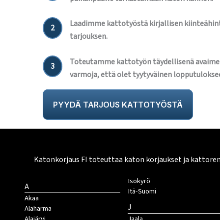
Laadimme kattotyöstä kirjallisen kiinteähint
2
tarjouksen.
Toteutamme kattotyön täydellisenä avaime
3
varmoja, että olet tyytyväinen lopputulokse
PYYDÄ TARJOUS KATTOTYÖSTÄ
Katonkorjaus FI toteuttaa katon korjaukset ja kattore
Isokyrö
A
Itä-Suomi
Akaa
J
Alahärmä
Alajärvi
Jaala