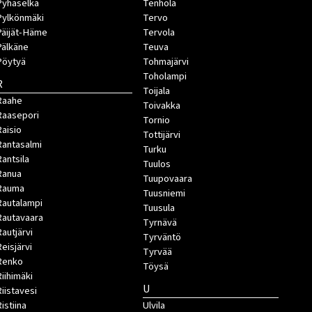
Pyhäselkä
Tenhola
Pylkönmäki
Tervo
Päijät-Häme
Tervola
Pälkäne
Teuva
Pöytyä
Tohmajärvi
Toholampi
R
Toijala
Raahe
Toivakka
Raasepori
Tornio
Raisio
Tottijärvi
Rantasalmi
Turku
Rantsila
Tuulos
Ranua
Tuupovaara
Rauma
Tuusniemi
Rautalampi
Tuusula
Rautavaara
Tyrnävä
Rautjärvi
Tyrväntö
Reisjärvi
Tyrvää
Renko
Töysä
Riihimäki
U
Riistavesi
istiina
Ulvila