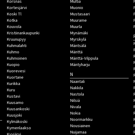
Korsnäs
Multia
Kortesjärvi
Muonio
Koski Tl
Mustasaari
Kotka
Muurame
Kouvola
Muurla
Kristiinankaupunki
Mynämäki
Kruunupyy
Myrskylä
Kuhmalahti
Mäntsälä
Kuhmo
Mänttä
Kuhmoinen
Mänttä-Vilppula
Kuopio
Mäntyharju
Kuorevesi
N
Kuortane
Naantali
Kurikka
Nakkila
Kuru
Nastola
Kustavi
Nilsiä
Kuusamo
Nivala
Kuusankoski
Nokia
Kuusjoki
Noormarkku
Kylmäkoski
Nousiainen
Kymenlaakso
Nuijamaa
R
Kyyjärvi