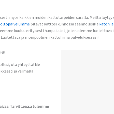
esti myös kaikkien muiden kattotarpeiden saralla. Meiltä löyty
uoltopalvelumme
pitävät kattosi kunnossa säännöllisillä
katon ja
eemme kuuluu erityisesti huopakatot, joten olemme luotettava k
 Luotettava ja monipuolinen kattofirma palveluksessasi!
tä!
llesi, ota yhteyttä! Me
kaasti ja varmalla
vaivaa. Tarvittaessa tulemme