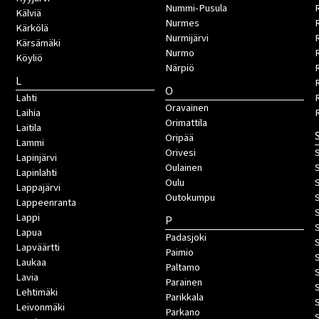
Nummi-Pusula
R
Kälviä
Nurmes
Kärkölä
Nurmijärvi
Kärsämäki
Nurmo
Köyliö
Närpiö
L
O
Lahti
Oravainen
Laihia
Orimattila
Laitila
Oripää
Lammi
Orivesi
S
Lapinjärvi
Oulainen
Lapinlahti
Oulu
Lappajärvi
Outokumpu
Lappeenranta
Lappi
P
Lapua
Padasjoki
Lapväärtti
Paimio
Laukaa
Paltamo
Lavia
Parainen
Lehtimäki
Parikkala
Leivonmäki
Parkano