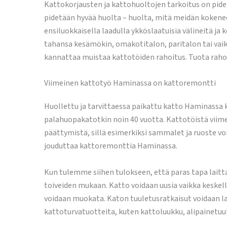
Kattokorjausten ja kattohuoltojen tarkoitus on piden
pidetään hyvää huolta – huolta, mitä meidän kokene
ensiluokkaisella laadulla ykköslaatuisia välineitä ja
tahansa kesämökin, omakotitalon, paritalon tai vaik
kannattaa muistaa kattotöiden rahoitus. Tuota raho
Viimeinen kattotyö Haminassa on kattoremontti
Huollettu ja tarvittaessa paikattu katto Haminassa 
palahuopakatotkin noin 40 vuotta. Kattotöistä viime
päättymistä, sillä esimerkiksi sammalet ja ruoste vo
jouduttaa kattoremonttia Haminassa.
Kun tulemme siihen tulokseen, että paras tapa lait
toiveiden mukaan. Katto voidaan uusia vaikka keskel
voidaan muokata. Katon tuuletusratkaisut voidaan lait
kattoturvatuotteita, kuten kattoluukku, alipainetuul