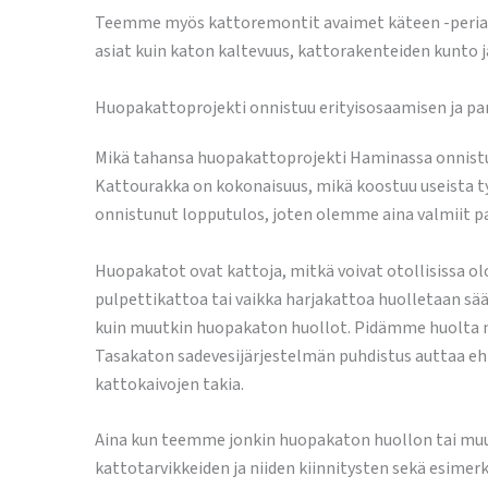
Teemme myös kattoremontit avaimet käteen -periaatte
asiat kuin katon kaltevuus, kattorakenteiden kunto j
Huopakattoprojekti onnistuu erityisosaamisen ja p
Mikä tahansa huopakattoprojekti Haminassa onnistu
Kattourakka on kokonaisuus, mikä koostuu useista työv
onnistunut lopputulos, joten olemme aina valmiit pa
Huopakatot ovat kattoja, mitkä voivat otollisissa ol
pulpettikattoa tai vaikka harjakattoa huolletaan s
kuin muutkin huopakaton huollot. Pidämme huolta my
Tasakaton sadevesijärjestelmän puhdistus auttaa ehk
kattokaivojen takia.
Aina kun teemme jonkin huopakaton huollon tai muu
kattotarvikkeiden ja niiden kiinnitysten sekä esimer