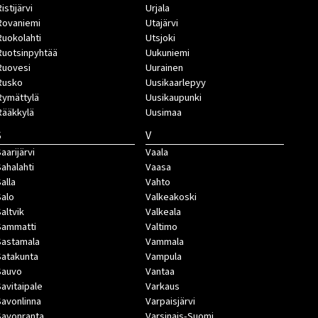
istijärvi
Urjala
Rovaniemi
Utajärvi
Ruokolahti
Utsjoki
Ruotsinpyhtää
Uukuniemi
Ruovesi
Uurainen
Rusko
Uusikaarlepyy
Rymättylä
Uusikaupunki
Rääkkylä
Uusimaa
S
V
aarijärvi
Vaala
Sahalahti
Vaasa
Salla
Vahto
Salo
Valkeakoski
Saltvik
Valkeala
Sammatti
Valtimo
Sastamala
Vammala
Satakunta
Vampula
Sauvo
Vantaa
Savitaipale
Varkaus
Savonlinna
Varpaisjärvi
Savonranta
Varsinais-Suomi