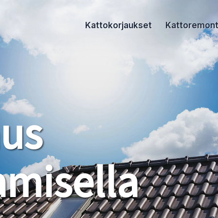
Kattokorjaukset
Kattoremont
aus
misella