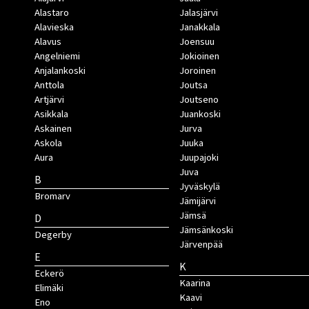
Alastaro
Jalasjärvi
Alavieska
Janakkala
Alavus
Joensuu
Angelniemi
Jokioinen
Anjalankoski
Joroinen
Anttola
Joutsa
Artjärvi
Joutseno
Asikkala
Juankoski
Askainen
Jurva
Askola
Juuka
Aura
Juupajoki
Juva
B
Jyväskylä
Bromarv
Jämijärvi
Jämsä
D
Jämsänkoski
Degerby
Järvenpää
E
K
Eckerö
Kaarina
Elimäki
Kaavi
Eno