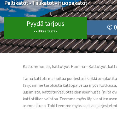
Peltikatot • Tiilikatot • Huopakatot
Pyydä tarjous
✆ 0
- klikkaa tästä -
Kattoremontti, kattotyöt Hamina – Kattotyöt katt
Tämä kattofirma hoitaa puolestasi kaikki omakotita
tarjoamme tasokasta kattopalvelua myös Kotkassa, Ko
uusimista, kattoturvatuotteiden asennusta (niitä ova
kattotiilien vaihtoa. Teemme myös läpivientien asenn
asennettuna. Toki teemme myös sadevesijärjestelmie