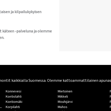
aisen ja kilpailukykyisen
t käteen -palveluna ja olemme
en.
montit kaikkialla Suomessa. Olemme kattoammattilainen apunasi. 
Konnevesi
Mietoinen
Kontiolahti
Mikkeli
Kontiomäki
Mouhijärvi
Korpilahti
Muhos