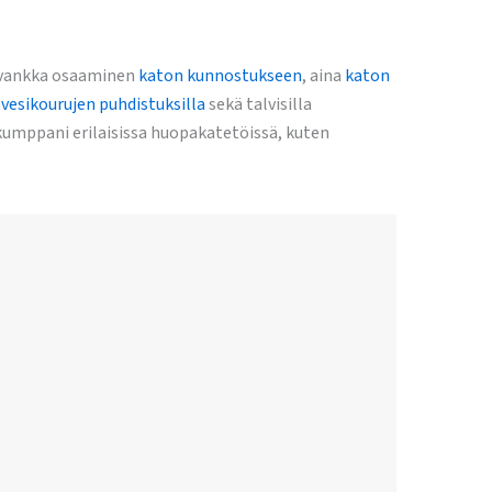
y vankka osaaminen
katon kunnostukseen
, aina
katon
 vesikourujen puhdistuksilla
sekä talvisilla
umppani erilaisissa huopakatetöissä, kuten