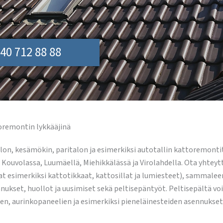
40 712 88 88
oremontin lykkääjinä
lon, kesämökin, paritalon ja esimerkiksi autotallin kattoremont
uvolassa, Luumäellä, Miehikkälässä ja Virolahdella. Ota yhteytt
t esimerkiksi kattotikkaat, kattosillat ja lumiesteet), sammaleen
ukset, huollot ja uusimiset sekä peltisepäntyöt. Peltisepältä voi 
n, aurinkopaneelien ja esimerkiksi pieneläinesteiden asennukset