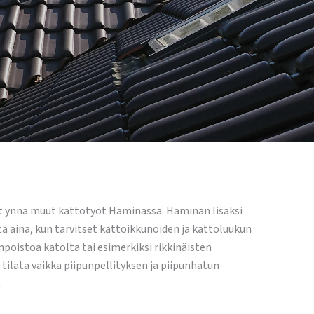
it ynnä muut kattotyöt Haminassa. Haminan lisäksi
ä aina, kun tarvitset kattoikkunoiden ja kattoluukun
poistoa katolta tai esimerkiksi rikkinäisten
tilata vaikka piipunpellityksen ja piipunhatun
.