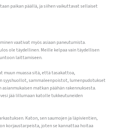
n paikan päällä, ja siihen vaikuttavat sellaiset
iminen vaativat myös asiaan paneutumista.
los ole täydellinen. Meille kelpaa vain täydellisen
kuntoon laittamiseen.
vat muun muassa sitä, että tasakattoa,
kuin syyshuollot, sammaleenpoistot, lumenpudotukset
iin asianmukaisen matkan päähän rakennuksesta.
vesi jää lillumaan katolle tukkeutuneiden
astuksen. Katon, sen saumojen ja läpivientien,
ton korjaustarpeista, joten se kannattaa hoitaa