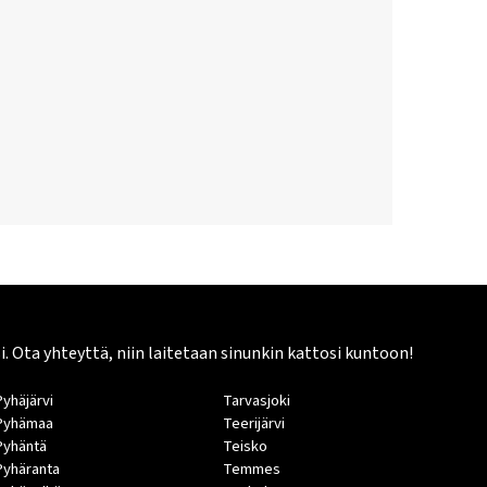
Ota yhteyttä, niin laitetaan sinunkin kattosi kuntoon!
Pyhäjärvi
Tarvasjoki
Pyhämaa
Teerijärvi
Pyhäntä
Teisko
Pyhäranta
Temmes