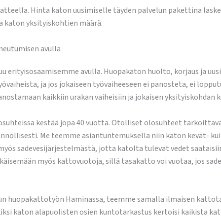
ella. Hinta katon uusimiselle täyden palvelun pakettina lasketaa
a katon yksityiskohtien määrä.
aneutumisen avulla
u erityisosaamisemme avulla. Huopakaton huolto, korjaus ja uus
aiheista, ja jos jokaiseen työvaiheeseen ei panosteta, ei lopputu
nostamaan kaikkiin urakan vaiheisiin ja jokaisen yksityiskohdan 
osuhteissa kestää jopa 40 vuotta. Otolliset olosuhteet tarkoitta
äännöllisesti. Me teemme asiantuntemuksella niin katon kevät- 
ös sadevesijärjestelmästä, jotta katolta tulevat vedet saatais
äisemään myös kattovuotoja, sillä tasakatto voi vuotaa, jos sade
n huopakattotyön Haminassa, teemme samalla ilmaisen kattotark
kiksi katon alapuolisten osien kuntotarkastus kertoisi kaikista ka