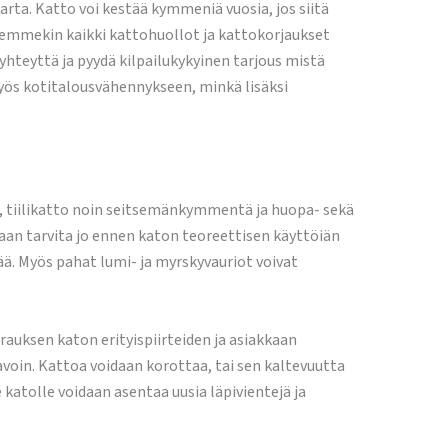
rta. Katto voi kestää kymmeniä vuosia, jos siitä
emmekin kaikki kattohuollot ja kattokorjaukset
yhteyttä ja pyydä kilpailukykyinen tarjous mistä
yös kotitalousvähennykseen, minkä lisäksi
a, tiilikatto noin seitsemänkymmentä ja huopa- sekä
aan tarvita jo ennen katon teoreettisen käyttöiän
ää. Myös pahat lumi- ja myrskyvauriot voivat
uksen katon erityispiirteiden ja asiakkaan
voin. Kattoa voidaan korottaa, tai sen kaltevuutta
 katolle voidaan asentaa uusia läpivientejä ja