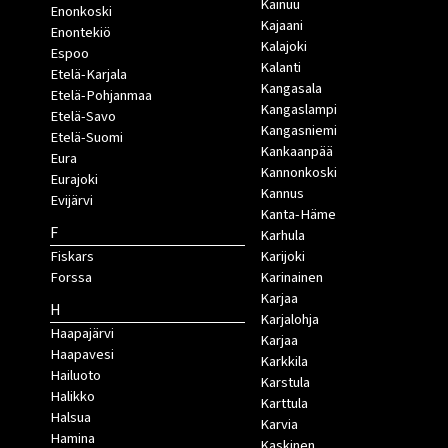
Kainuu
Enonkoski
Kajaani
Enontekiö
Kalajoki
Espoo
Kalanti
Etelä-Karjala
Kangasala
Etelä-Pohjanmaa
Kangaslampi
Etelä-Savo
Kangasniemi
Etelä-Suomi
Kankaanpää
Eura
Kannonkoski
Eurajoki
Kannus
Evijärvi
Kanta-Häme
F
Karhula
Fiskars
Karijoki
Forssa
Karinainen
Karjaa
H
Karjalohja
Haapajärvi
Karjaa
Haapavesi
Karkkila
Hailuoto
Karstula
Halikko
Karttula
Halsua
Karvia
Hamina
Kaskinen