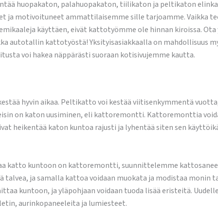
tää huopakaton, palahuopakaton, tiilikaton ja peltikaton elinkaa
et ja motivoituneet ammattilaisemme sille tarjoamme. Vaikka te
 kemikaaleja käyttäen, eivät kattotyömme ole hinnan kiroissa. Ota 
ka autotallin kattotyöstä! Yksityisasiakkaalla on mahdollisuus m
itusta voi hakea näppärästi suoraan kotisivujemme kautta.
kestää hyvin aikaa. Peltikatto voi kestää viitisenkymmentä vuott
isin on katon uusiminen, eli kattoremontti. Kattoremonttia void
ivat heikentää katon kuntoa rajusti ja lyhentää siten sen käyttöik
taa katto kuntoon on kattoremontti, suunnittelemme kattosaneera
lä talvea, ja samalla kattoa voidaan muokata ja modistaa monin ta
taa kuntoon, ja yläpohjaan voidaan tuoda lisää eristeitä. Uudelle
etin, aurinkopaneeleita ja lumiesteet.