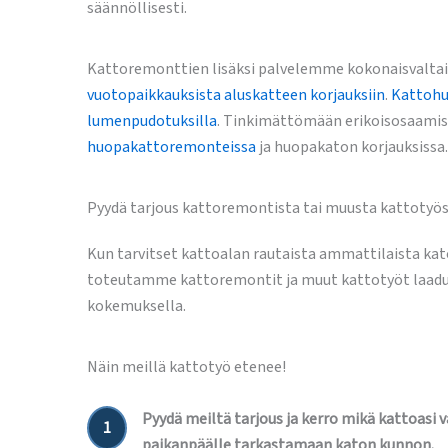
säännöllisesti.
Kattoremonttien lisäksi palvelemme kokonaisvaltais
vuotopaikkauksista
aluskatteen korjauksiin
.
Kattoh
lumenpudotuksilla
. Tinkimättömään erikoisosaamis
huopakattoremonteissa
ja huopakaton korjauksissa.
Pyydä tarjous kattoremontista tai muusta kattotyös
Kun tarvitset kattoalan rautaista ammattilaista kato
toteutamme kattoremontit ja muut kattotyöt laaduk
kokemuksella.
Näin meillä kattotyö etenee!
Pyydä meiltä tarjous ja kerro mikä kattoasi 
1
paikanpäälle tarkastamaan katon kunnon.