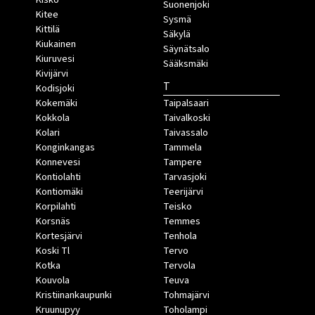
Suonenjoki
Kitee
Sysmä
Kittilä
Säkylä
Kiukainen
Säynätsalo
Kiuruvesi
Sääksmäki
Kivijärvi
T
Kodisjoki
Kokemäki
Taipalsaari
Kokkola
Taivalkoski
Kolari
Taivassalo
Konginkangas
Tammela
Konnevesi
Tampere
Kontiolahti
Tarvasjoki
Kontiomäki
Teerijärvi
Korpilahti
Teisko
Korsnäs
Temmes
Kortesjärvi
Tenhola
Koski Tl
Tervo
Kotka
Tervola
Kouvola
Teuva
Kristiinankaupunki
Tohmajärvi
Kruunupyy
Toholampi