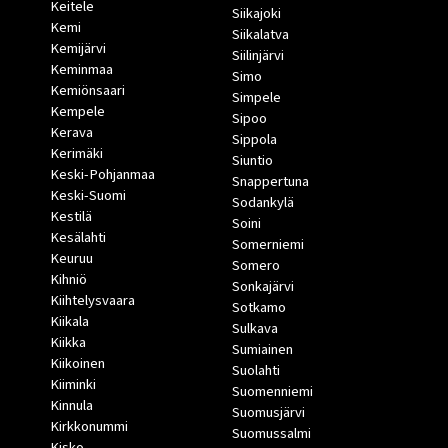
Keitele
Siikajoki
Kemi
Siikalatva
Kemijärvi
Siilinjärvi
Keminmaa
Simo
Kemiönsaari
Simpele
Kempele
Sipoo
Kerava
Sippola
Kerimäki
Siuntio
Keski-Pohjanmaa
Snappertuna
Keski-Suomi
Sodankylä
Kestilä
Soini
Kesälahti
Somerniemi
Keuruu
Somero
Kihniö
Sonkajärvi
Kiihtelysvaara
Sotkamo
Kiikala
Sulkava
Kiikka
Sumiainen
Kiikoinen
Suolahti
Kiiminki
Suomenniemi
Kinnula
Suomusjärvi
Kirkkonummi
Suomussalmi
Kisko