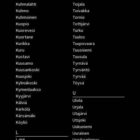
Kuhmalahti
Toijala
Kuhmo
Toivakka
Kuhmoinen
Tornio
Kuopio
Tottijärvi
Kuorevesi
Turku
Kuortane
Tuulos
Kurikka
Tuupovaara
Kuru
Tuusniemi
Kustavi
Tuusula
Kuusamo
Tyrnävä
Kuusankoski
Tyrväntö
Kuusjoki
Tyrvää
Kylmäkoski
Töysä
Kymenlaakso
U
Kyyjärvi
Ulvila
Kälviä
Urjala
Kärkölä
Utajärvi
Kärsämäki
Utsjoki
Köyliö
Uukuniemi
L
Uurainen
Lahti
Uusikaarlepyy