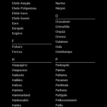
Etelä-Karjala
Nurmo
Etelä-Pohjanmaa
Närpiö
Etelä-Savo
O
Etelä-Suomi
Oravainen
Eura
Orimattila
Eurajoki
Oripää
Evijärvi
Orivesi
F
Oulainen
Fiskars
Oulu
Forssa
Outokumpu
H
P
Haapajärvi
Padasjoki
Haapavesi
Paimio
Hailuoto
Paltamo
Halikko
Parainen
Halsua
Parikkala
Hamina
Parkano
Hammarland
Pattijoki
Hankasalmi
Pelkosenniemi
Hanko
Pello