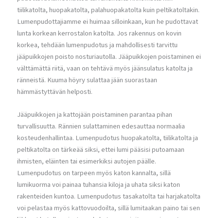
tiilikatolta, huopakatolta, palahuopakatolta kuin peltikatoltakin.
Lumenpudottajiamme ei huimaa silloinkaan, kun he pudottavat
lunta korkean kerrostalon katolta. Jos rakennus on kovin
korkea, tehdään lumenpudotus ja mahdollisesti tarvittu
jääpuikkojen poisto nosturiautolla. Jääpuikkojen poistaminen ei
välttämättä riitä, vaan on tehtävä myös jäänsulatus katolta ja
ränneistä. Kuuma höyry sulattaa jään suorastaan
hämmästyttävän helposti.
Jääpuikkojen ja kattojään poistaminen parantaa pihan
turvallisuutta. Rännien sulattaminen edesauttaa normaalia
kosteudenhallintaa. Lumenpudotus huopakatolta, tiilikatolta ja
peltikatolta on tärkeää siksi, ettei lumi pääsisi putoamaan
ihmisten, eläinten tai esimerkiksi autojen päälle.
Lumenpudotus on tarpeen myös katon kannalta, sillä
lumikuorma voi painaa tuhansia kiloja ja uhata siksi katon
rakenteiden kuntoa. Lumenpudotus tasakatolta tai harjakatolta
voi pelastaa myös kattovuodoilta, sillä lumitaakan paino tai sen