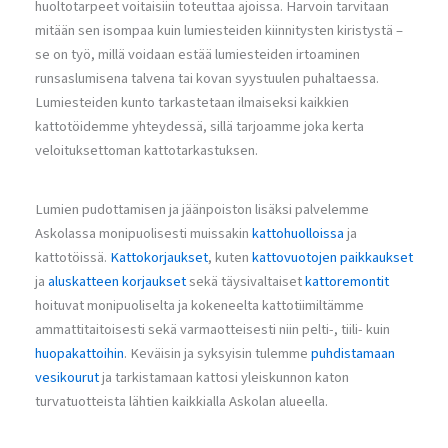
huoltotarpeet voitaisiin toteuttaa ajoissa. Harvoin tarvitaan
mitään sen isompaa kuin lumiesteiden kiinnitysten kiristystä –
se on työ, millä voidaan estää lumiesteiden irtoaminen
runsaslumisena talvena tai kovan syystuulen puhaltaessa.
Lumiesteiden kunto tarkastetaan ilmaiseksi kaikkien
kattotöidemme yhteydessä, sillä tarjoamme joka kerta
veloituksettoman kattotarkastuksen.
Lumien pudottamisen ja jäänpoiston lisäksi palvelemme
Askolassa monipuolisesti muissakin
kattohuolloissa
ja
kattotöissä.
Kattokorjaukset
, kuten
kattovuotojen paikkaukset
ja
aluskatteen korjaukset
sekä täysivaltaiset
kattoremontit
hoituvat monipuoliselta ja kokeneelta kattotiimiltämme
ammattitaitoisesti sekä varmaotteisesti niin pelti-, tiili- kuin
huopakattoihin
. Keväisin ja syksyisin tulemme
puhdistamaan
vesikourut
ja tarkistamaan kattosi yleiskunnon katon
turvatuotteista lähtien kaikkialla Askolan alueella.