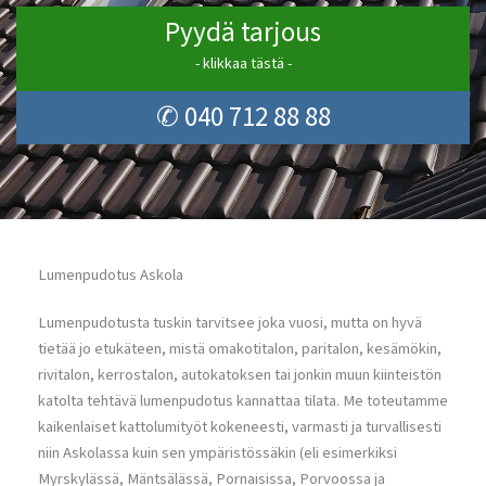
Pyydä tarjous
- klikkaa tästä -
✆ 040 712 88 88
Lumenpudotus Askola
Lumenpudotusta tuskin tarvitsee joka vuosi, mutta on hyvä
tietää jo etukäteen, mistä omakotitalon, paritalon, kesämökin,
rivitalon, kerrostalon, autokatoksen tai jonkin muun kiinteistön
katolta tehtävä lumenpudotus kannattaa tilata. Me toteutamme
kaikenlaiset kattolumityöt kokeneesti, varmasti ja turvallisesti
niin Askolassa kuin sen ympäristössäkin (eli esimerkiksi
Myrskylässä, Mäntsälässä, Pornaisissa, Porvoossa ja