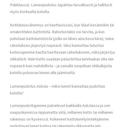
Pukkilassa). Lumenpudotus tapahtuu turvallisesti ja hallitusti
myös korkealta katolta.
Kotitalousvähennys on haettavissasi, kun tilaat kesämökin tai
omakotitalon kattotöitä. Rahoitustakin voi tarvita, ja kun
puhutaan kattolumitöistä (joilla on lähes aina kova kiire), tulee
rahoituksen järjestyä nopeasti. Siksi kannattaa tutustua
kotisivujemme kautta haettavaan rahoitukseen, mikä järjestyy
vikkelästi. Näin katto saadaan pelastettua lumitaakan alta niin
nopeasti kuin mahdollista – ja samalla suojellaan ohikulkijoita
katolta putoavan lumen alle jäämiseltä.
Lumenpudotus Askola – miksi lumet kannattaa pudottaa
katolta?
Lumenpudottajamme palvelevat kaikkialla Askolassa ja sen
naapurikunnissa riippumatta siitä, millainen katto tai millainen
rakennus on kyseessä. Kokeneet kattolumityöntekijämme
pudottavat lumet kattoa tai rakenteita rikkomatta niin