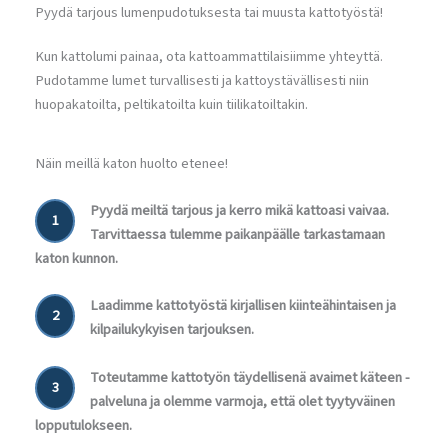
Pyydä tarjous lumenpudotuksesta tai muusta kattotyöstä!
Kun kattolumi painaa, ota kattoammattilaisiimme yhteyttä.
Pudotamme lumet turvallisesti ja kattoystävällisesti niin
huopakatoilta, peltikatoilta kuin tiilikatoiltakin.
Näin meillä katon huolto etenee!
Pyydä meiltä tarjous ja kerro mikä kattoasi vaivaa.
1
Tarvittaessa tulemme paikanpäälle tarkastamaan
katon kunnon.
Laadimme kattotyöstä kirjallisen kiinteähintaisen ja
2
kilpailukykyisen tarjouksen.
Toteutamme kattotyön täydellisenä avaimet käteen -
3
palveluna ja olemme varmoja, että olet tyytyväinen
lopputulokseen.