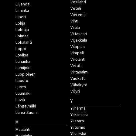
Vesilahti
Liljendal
Veteli
Liminka
Vieremä
Liperi
Vihti
Lohja
Viiala
Lohtaja
Viitasaari
Loimaa
Viljakkala
Lokalahti
Vilppula
Loppi
Vimpeli
Loviisa
Virolahti
Luhanka
Virrat
Lumijoki
Virtasalmi
Luopioinen
Vuokatti
Luosto
Vähäkyrö
Luoto
Vöyri
Luumäki
Luvia
Y
Längelmäki
Ylihärmä
Länsi-Suomi
Ylikiiminki
Ylistaro
M
Ylitornio
Maalahti
Ylivieska
Maaninka