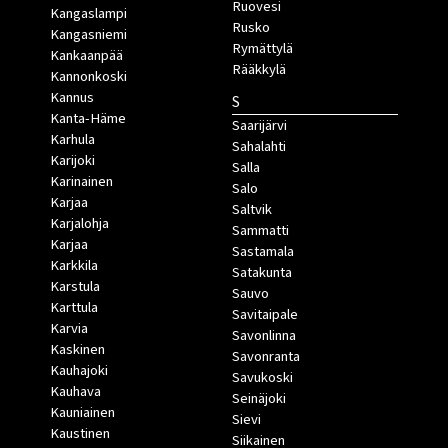
Ruovesi
Kangaslampi
Rusko
Kangasniemi
Rymättylä
Kankaanpää
Rääkkylä
Kannonkoski
Kannus
S
Kanta-Häme
Saarijärvi
Karhula
Sahalahti
Karijoki
Salla
Karinainen
Salo
Karjaa
Saltvik
Karjalohja
Sammatti
Karjaa
Sastamala
Karkkila
Satakunta
Karstula
Sauvo
Karttula
Savitaipale
Karvia
Savonlinna
Kaskinen
Savonranta
Kauhajoki
Savukoski
Kauhava
Seinäjoki
Kauniainen
Sievi
Kaustinen
Siikainen