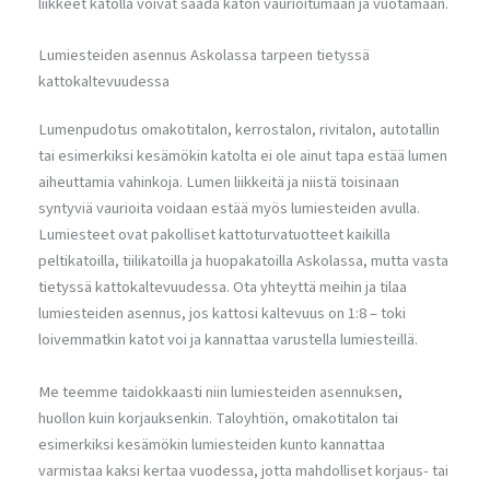
liikkeet katolla voivat saada katon vaurioitumaan ja vuotamaan.
Lumiesteiden asennus Askolassa tarpeen tietyssä
kattokaltevuudessa
Lumenpudotus omakotitalon, kerrostalon, rivitalon, autotallin
tai esimerkiksi kesämökin katolta ei ole ainut tapa estää lumen
aiheuttamia vahinkoja. Lumen liikkeitä ja niistä toisinaan
syntyviä vaurioita voidaan estää myös lumiesteiden avulla.
Lumiesteet ovat pakolliset kattoturvatuotteet kaikilla
peltikatoilla, tiilikatoilla ja huopakatoilla Askolassa, mutta vasta
tietyssä kattokaltevuudessa. Ota yhteyttä meihin ja tilaa
lumiesteiden asennus, jos kattosi kaltevuus on 1:8 – toki
loivemmatkin katot voi ja kannattaa varustella lumiesteillä.
Me teemme taidokkaasti niin lumiesteiden asennuksen,
huollon kuin korjauksenkin. Taloyhtiön, omakotitalon tai
esimerkiksi kesämökin lumiesteiden kunto kannattaa
varmistaa kaksi kertaa vuodessa, jotta mahdolliset korjaus- tai