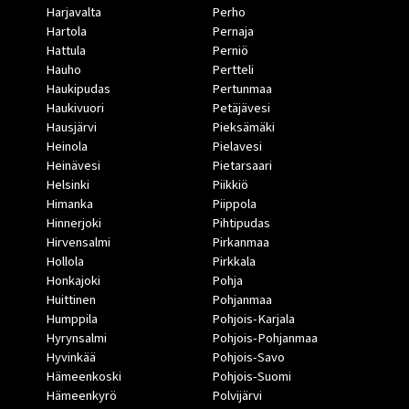
Harjavalta
Perho
Hartola
Pernaja
Hattula
Perniö
Hauho
Pertteli
Haukipudas
Pertunmaa
Haukivuori
Petäjävesi
Hausjärvi
Pieksämäki
Heinola
Pielavesi
Heinävesi
Pietarsaari
Helsinki
Piikkiö
Himanka
Piippola
Hinnerjoki
Pihtipudas
Hirvensalmi
Pirkanmaa
Hollola
Pirkkala
Honkajoki
Pohja
Huittinen
Pohjanmaa
Humppila
Pohjois-Karjala
Hyrynsalmi
Pohjois-Pohjanmaa
Hyvinkää
Pohjois-Savo
Hämeenkoski
Pohjois-Suomi
Hämeenkyrö
Polvijärvi