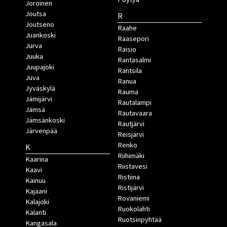
Joroinen
Joutsa
R
Joutseno
Raahe
Juankoski
Raasepori
Jurva
Raisio
Juuka
Rantasalmi
Juupajoki
Rantsila
Juva
Ranua
Jyväskylä
Rauma
Jämijärvi
Rautalampi
Jämsä
Rautavaara
Jämsänkoski
Rautjärvi
Järvenpää
Reisjärvi
Renko
K
Riihimäki
Kaarina
Riistavesi
Kaavi
Ristiina
Kainuu
Ristijärvi
Kajaani
Rovaniemi
Kalajoki
Ruokolahti
Kalanti
Ruotsinpyhtää
Kangasala