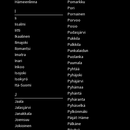
Hämeenlinna
Pomarkku
Pori
I
Pornainen
Ii
Porvoo
Iisalmi
Posio
Iitti
Pudasjärvi
Ikaalinen
Pukkila
Ilmajoki
Pulkkila
Ilomantsi
Punkalaidun
Imatra
Puolanka
Inari
Puumala
Inkoo
Pyhtää
Isojoki
Pyhäjoki
Isokyrö
Pyhäjärvi
Itä-Suomi
Pyhämaa
Pyhäntä
J
Pyhäranta
Jaala
Pyhäselkä
Jalasjärvi
Pylkönmäki
Janakkala
Päijät-Häme
Joensuu
Pälkäne
Jokioinen
Pöytyä