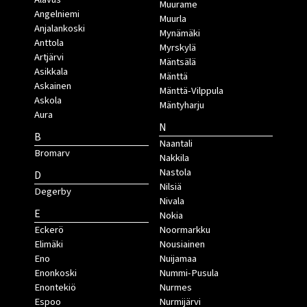
Muurame
Angelniemi
Muurla
Anjalankoski
Mynämäki
Anttola
Myrskylä
Artjärvi
Mäntsälä
Asikkala
Mänttä
Askainen
Mänttä-Vilppula
Askola
Mäntyharju
Aura
N
B
Naantali
Bromarv
Nakkila
Nastola
D
Nilsiä
Degerby
Nivala
E
Nokia
Eckerö
Noormarkku
Elimäki
Nousiainen
Eno
Nuijamaa
Enonkoski
Nummi-Pusula
Enontekiö
Nurmes
Espoo
Nurmijärvi