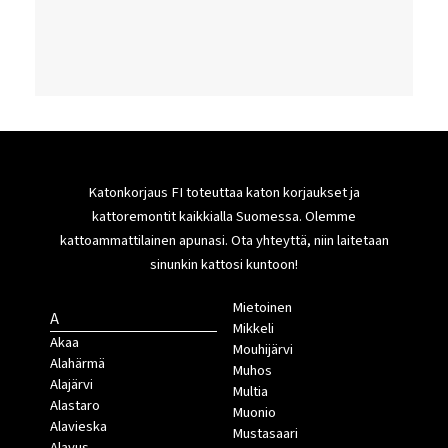
Katonkorjaus FI toteuttaa katon korjaukset ja
kattoremontit kaikkialla Suomessa. Olemme
kattoammattilainen apunasi. Ota yhteyttä, niin laitetaan
sinunkin kattosi kuntoon!
Mietoinen
A
Mikkeli
Akaa
Mouhijärvi
Alahärmä
Muhos
Alajärvi
Multia
Alastaro
Muonio
Alavieska
Mustasaari
Alavus